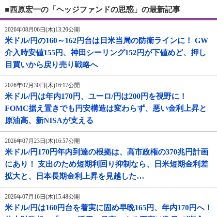
■西原宏一の「ヘッジファンドの思惑」の最新記事
2026年08月06日(木)13:20公開
米ドル/円の160～162円台は日米当局の防衛ラインに！ GW
介入時安値155円、神田シーリング152円が下値めど、押し
目買いから戻り売り戦略へ
2026年07月30日(木)16:17公開
米ドル/円は年内170円、ユーロ/円は200円を視野に！
FOMC据え置きでも円安構造は変わらず、悪い金利上昇と
原油高、新NISAが支える
2026年07月23日(木)16:57公開
米ドル/円170円年内到達の根拠は、高市政権の370兆円計画
にあり！ 支出のため短期利回り抑制なら、日米短期金利差
拡大と、日本長期金利上昇を見越した…
2026年07月16日(木)15:48公開
米ドル/円は160円台を着実に固め早晩165円、年内170円へ！