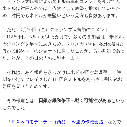
トランプ大統領による米ドル高牽制コメントを受けても、
米ドルは対円以外では、依然として底堅く推移していたた
め、対円でも米ドルが底堅いという見方も多数あります。
ただ、7月20日（金）のトランプ大統領のコメント
(=112.50円レベル）がきっかけで、多くの参加者は、米ドル/
円のロングを早々にあきらめ、クロス円
（米ドル以外の通貨と
のショートに戻したことが、良い判断であっ
円との通貨ペア）
たことが、その日のうちに判明します。
それは、ある報道をきっかけに米ドル/円が急反落し、時
間をかけてブレイクした111円台ミドルをあっさり割り込む
急落を見せたためです。
その報道とは、
日銀が緩和修正へ動く可能性がある
という
ものでした。
「ＦＸ＆コモディティ（商品） 今週の作戦会議」
などで