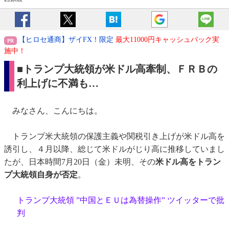
【ヒロセ通商】ザイFX！限定
最大11000円キャッシュバック実
施中！
■トランプ大統領が米ドル高牽制、ＦＲＢの
利上げに不満も…
みなさん、こんにちは。
トランプ米大統領の保護主義や関税引き上げが米ドル高を
誘引し、４月以降、総じて米ドルがじり高に推移していまし
たが、日本時間7月20日（金）未明、その
米ドル高をトラン
プ大統領自身が否定
。
トランプ大統領 ”中国とＥＵは為替操作” ツイッターで批
判