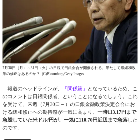
7月30日（月）～31日（火）の日程で日銀会合が開催される。果たして緩緩和政
策の修正はあるのか？ (C)Bloomberg/Getty Images
報道のヘッドラインが、
「関係筋」
となっているため、こ
のコメントは日銀関係者、ということになるでしょう。これ
を受けて、来週（7月30日～）の日銀金融政策決定会合にお
ける緩和修正への期待感が一気に高まり、
一時113.17円まで
急騰していた米ドル/円が、一気に110.70円近辺まで急落
した
のです。