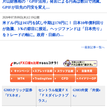
片山財務相の「GPIF活用」発言による円高は数日で消滅。
GPIFが目先の円安を変え…
2026年07月09日(木)12:19公開
米ドル/円は165円を試し中期は170円に！ 日本10年債利回り
が急騰、3％の節目に接近。ヘッジファンドは「日本売り」
をトレードの軸に。政府・日銀の…
>>最新記事一覧へ
GMOクリック証券
セントラル短資ＦＸ
GMO外貨 「外貨e
「FXネオ」
「ＦＸダイレクトプ
x」
ラス」