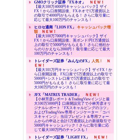
GMOクリック証券「FXネオ」
ＮＥＷ！
【最大100万4000円キャッシュバック】ザイ
FX！から口座開設後、FXネオで1万通貨以上
の取引で4000円がもらえる！ さらに取引量に
応じて最大100万円のチャンスも！
ヒロセ通商「LION FX」
キャッシュバック増
額
ＮＥＷ！
【最大100万7000円キャッシュバック】ザイ
FX！から口座開設後、英ポンド/円1万通貨以
上の取引で5000円がもらえる！ さらに他社か
らのりかえなら2000円！ 取引量に応じて最大
100万円のチャンスも！
トレイダーズ証券「みんなのFX」
人気！
Ｎ
ＥＷ！
【最大101万円キャッシュバック】ザイFX！か
ら口座開設後、FX口座で5万通貨以上の取引で
5000円+シストレ口座で5万通貨以上の取引で
5000円がもらえる！ さらに取引量に応じて最
大100万円のチャンスも！
JFX「MATRIX TRADER」
ＮＥＷ！
【小林芳彦レポート＆TradingViewインジと最
大100万5000円】口座開設完了で小林芳彦オリ
ジナルレポート「FXスキャルピングのコツ」
およびTradingView専用インジケーター「コバ
スキャインジ」当日プレゼント＆専用フォー
ムからの申込と合計1万通貨以上の新規取引で
5000円キャッシュバック！さらに取引量に応
じて最大100万円のチャンスも！
トレイダーズ証券「LIGHT FX」
ＮＥＷ！