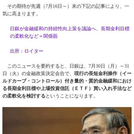
その期待が先週（7月16日～）末の下記の記事により、一
気に高まります。
日銀が金融緩和の持続性向上策を議論へ、長期金利目標
の柔軟化など＝関係筋
出所：ロイター
このニュースを要約すると、日銀は、7月30日（月）～31
日（火）の金融政策決定会合で、
現行の長短金利操作（イー
ルドカーブ・コントロール）付き量的・質的金融緩和におけ
る長期金利目標や上場投資信託（ＥＴＦ）買い入れ手法など
の柔軟化を検討する
ということになります。