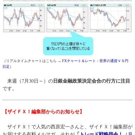
（リアルタイムチャートはこちら →
FXチャート＆レート：世界の通貨ＶＳ円
日足
）
来週（7月30日～）の
日銀金融政策決定会合の行方に注目
です。
【ザイＦＸ！編集部からのお知らせ】
ザイＦＸ！で人気の西原宏一さんと、ザイＦＸ！編集部が
お届けする有料メルマガ、それが
「トレード戦略指令！
（月