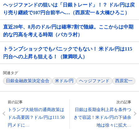
ヘッジファンドの狙いは「日銀トレード」！？ ドル/円は戻
り売り継続で107円台前半へ…（西原宏一＆大橋ひろこ）
直近20年、8月のドル/円は確率7割で陰線。ここからは中期
的な円高を考える時期（バカラ村）
トランプショックでもパニックでもない！ 米ドル/円は115
円台への上昇も狙える！（陳満咲人）
関連タグ
日銀金融政策決定会合
米ドル/円
ヘッジファンド
西原宏一
前の記事
次の記事
トランプ大統領の通商政策は
日銀は長期金利上昇を条件つ
ドル高要因？ドル/円は111.50
きで容認！米ドル/円の下値余
円メドに…
地は徐々に拡大…