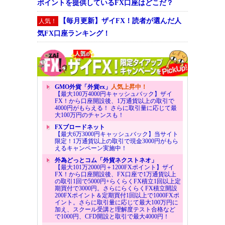
ポイントを提供しているFX口座はどこだ？
【毎月更新】ザイFX！読者が選んだ人
人気！
気FX口座ランキング！
GMO外貨「外貨ex」
人気上昇中！
【最大100万4000円キャッシュバック】ザイ
FX！から口座開設後、1万通貨以上の取引で
4000円がもらえる！ さらに取引量に応じて最
大100万円のチャンスも！
FXブロードネット
【最大6万3000円キャッシュバック】当サイト
限定！1万通貨以上の取引で現金3000円がもら
えるキャンペーン実施中！
外為どっとコム「外貨ネクストネオ」
【最大101万2000円＋1200FXポイント】ザイ
FX！から口座開設後、FX口座で1万通貨以上
の取引1回で5000円+らくらくFX積立1回以上定
期買付で3000円。さらにらくらくFX積立開設
200FXポイント＆定期買付1回以上で1000FXポ
イント。さらに取引量に応じて最大100万円に
加え、スクール受講と理解度テスト合格など
で1000円、CFD開設と取引で最大4000円！