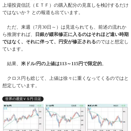
上場投資信託（ＥＴＦ）の購入配分の見直しを検討するだけ
ではないか？ との報道も出ています。
ただ、来週（7月30日～）は見送られても、前述の流れか
ら推測すれば、
日銀が緩和修正に入るのはそれほど遠い時期
ではなく、それに伴って、円安が修正される
のではと想定し
ています。
結果、
米ドル/円の上値は113～115円で限定的
。
クロス円も総じて、上値は徐々に重くなってくるのではと
想定しています。
世界の通貨ＶＳ円 日足