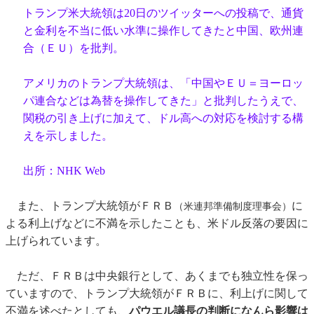
トランプ米大統領は20日のツイッターへの投稿で、通貨
と金利を不当に低い水準に操作してきたと中国、欧州連
合（ＥＵ）を批判。
アメリカのトランプ大統領は、「中国やＥＵ＝ヨーロッ
パ連合などは為替を操作してきた」と批判したうえで、
関税の引き上げに加えて、ドル高への対応を検討する構
えを示しました。
出所：NHK Web
また、トランプ大統領がＦＲＢ
に
（米連邦準備制度理事会）
よる利上げなどに不満を示したことも、米ドル反落の要因に
上げられています。
ただ、ＦＲＢは中央銀行として、あくまでも独立性を保っ
ていますので、トランプ大統領がＦＲＢに、利上げに関して
不満を述べたとしても、
パウエル議長の判断になんら影響は