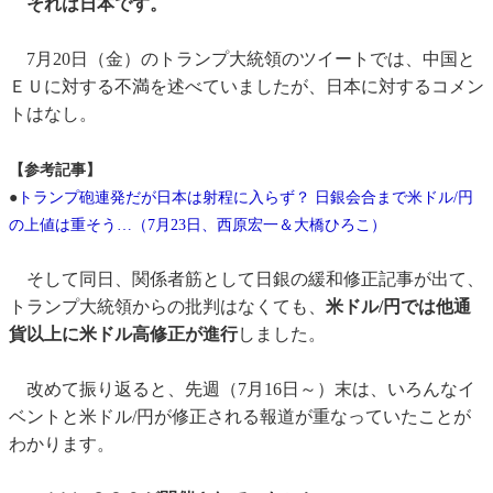
それは日本です。
7月20日（金）のトランプ大統領のツイートでは、中国と
ＥＵに対する不満を述べていましたが、日本に対するコメン
トはなし。
【参考記事】
●
トランプ砲連発だが日本は射程に入らず？ 日銀会合まで米ドル/円
の上値は重そう…（7月23日、西原宏一＆大橋ひろこ）
そして同日、関係者筋として日銀の緩和修正記事が出て、
トランプ大統領からの批判はなくても、
米ドル/円では他通
貨以上に米ドル高修正が進行
しました。
改めて振り返ると、先週（7月16日～）末は、いろんなイ
ベントと米ドル/円が修正される報道が重なっていたことが
わかります。