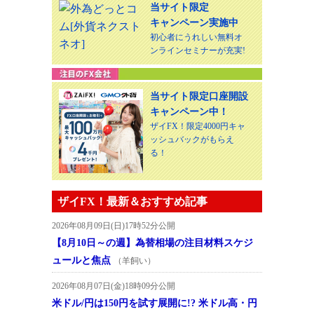
当サイト限定
キャンペーン実施中
初心者にうれしい無料オ
ンラインセミナーが充実!
当サイト限定口座開設
キャンペーン中！
ザイFX！限定4000円キャ
ッシュバックがもらえ
る！
ザイFX！最新＆おすすめ記事
2026年08月09日(日)17時52分公開
【8月10日～の週】為替相場の注目材料スケジ
ュールと焦点
（羊飼い）
2026年08月07日(金)18時09分公開
米ドル/円は150円を試す展開に!? 米ドル高・円