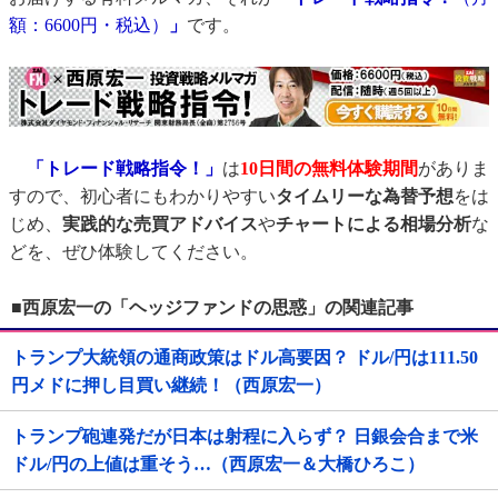
額：6600円・税込）
」
です。
「トレード戦略指令！」
は
10日間の無料体験期間
がありま
すので、初心者にもわかりやすい
タイムリーな為替予想
をは
じめ、
実践的な売買アドバイス
や
チャートによる相場分析
な
どを、ぜひ体験してください。
■西原宏一の「ヘッジファンドの思惑」の関連記事
トランプ大統領の通商政策はドル高要因？ ドル/円は111.50
円メドに押し目買い継続！（西原宏一）
トランプ砲連発だが日本は射程に入らず？ 日銀会合まで米
ドル/円の上値は重そう…（西原宏一＆大橋ひろこ）