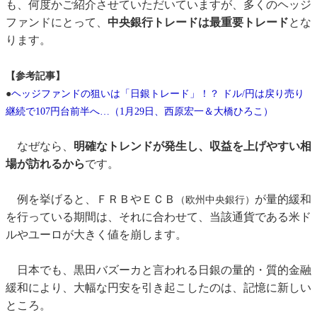
も、何度かご紹介させていただいていますが、多くのヘッジ
ファンドにとって、
中央銀行トレードは最重要トレード
とな
ります。
【参考記事】
●
ヘッジファンドの狙いは「日銀トレード」！？ ドル/円は戻り売り
継続で107円台前半へ…（1月29日、西原宏一＆大橋ひろこ）
なぜなら、
明確なトレンドが発生し、収益を上げやすい相
場が訪れるから
です。
例を挙げると、ＦＲＢやＥＣＢ
が量的緩和
（欧州中央銀行）
を行っている期間は、それに合わせて、当該通貨である米ド
ルやユーロが大きく値を崩します。
日本でも、黒田バズーカと言われる日銀の量的・質的金融
緩和により、大幅な円安を引き起こしたのは、記憶に新しい
ところ。