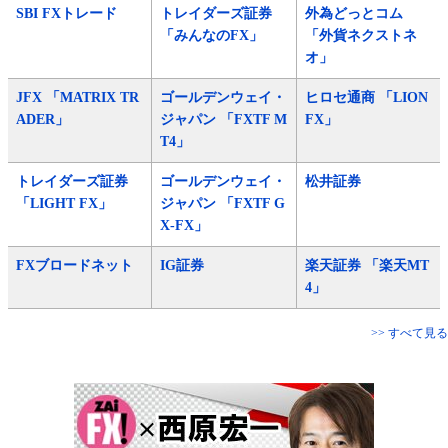
SBI FXトレード
トレイダーズ証券
外為どっとコム
「みんなのFX」
「外貨ネクストネ
オ」
JFX 「MATRIX TR
ゴールデンウェイ・
ヒロセ通商 「LION
ADER」
ジャパン 「FXTF M
FX」
T4」
トレイダーズ証券
ゴールデンウェイ・
松井証券
「LIGHT FX」
ジャパン 「FXTF G
X-FX」
FXブロードネット
IG証券
楽天証券 「楽天MT
4」
>> すべて見る