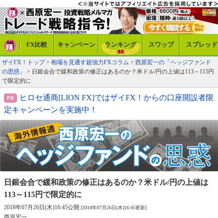
FX比較
キャンペーン
ランキング
スワップ
スプレッド
ザイFX！トップ
>
相場を見通す超強力FXコラム
>
西原宏一の「ヘッジファンド
の思惑」
> 日銀会合で緩和政策の修正はあるのか？米ドル/円の上値は113～115円
で限定的に
ヒロセ通商[LION FX]ではザイFX！からの口座開設者限
定キャンペーンを実施中！
日銀会合で緩和政策の修正はあるのか？
米ドル/円の上値は
113～115円で限定的に
2018年07月26日(木)16:45公開
[2018年07月26日(木)16:45更新]
西原宏一