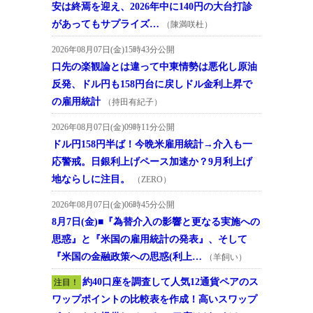
安は終焉を迎え、2026年中に140円の大台打診
があってもサプライズ…
（陳満咲杜）
2026年08月07日(金)15時43分公開
口先の楽観論とは違って中東情勢は悪化し原油
反発、ドル円も158円台に戻しドル金利上昇で
の雇用統計
（持田有紀子）
2026年08月07日(金)09時11分公開
ドル円158円半ば！今晩米雇用統計→介入も一
応警戒。日銀利上げペース加速か？9月利上げ
地ならしに注目。
（ZERO）
2026年08月07日(金)06時45分公開
8月7日(金)■『為替介入の影響と更なる実施への
思惑』と『米国の雇用統計の発表』、そして
『米国の金融政策への思惑(利上…
（羊飼い）
約40口座を調査して人気12通貨ペアのス
注目！
ワップポイントの比較表を作成！高いスワップ