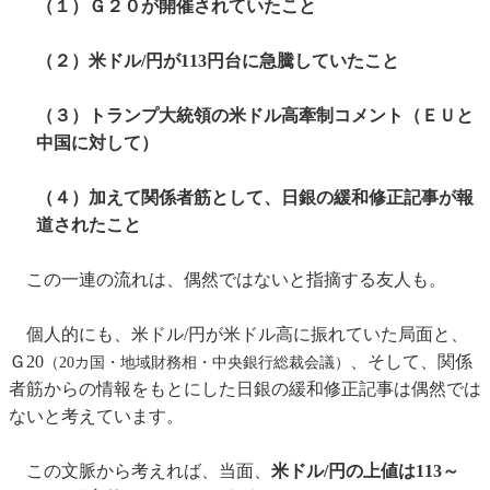
（１）Ｇ２０が開催されていたこと
（２）米ドル/円が113円台に急騰していたこと
（３）トランプ大統領の米ドル高牽制コメント（ＥＵと
中国に対して）
（４）加えて関係者筋として、日銀の緩和修正記事が報
道されたこと
この一連の流れは、偶然ではないと指摘する友人も。
個人的にも、米ドル/円が米ドル高に振れていた局面と、
Ｇ20
、そして、関係
（20カ国・地域財務相・中央銀行総裁会議）
者筋からの情報をもとにした日銀の緩和修正記事は偶然では
ないと考えています。
この文脈から考えれば、当面、
米ドル/円の上値は113～