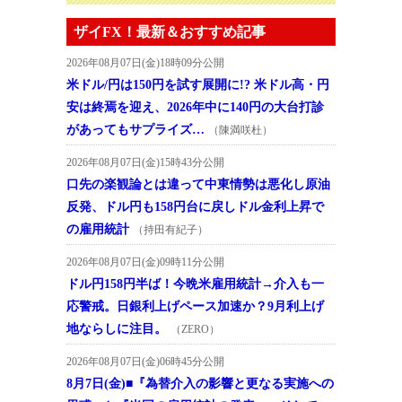
ザイFX！最新＆おすすめ記事
2026年08月07日(金)18時09分公開
米ドル/円は150円を試す展開に!? 米ドル高・円
安は終焉を迎え、2026年中に140円の大台打診
があってもサプライズ…
（陳満咲杜）
2026年08月07日(金)15時43分公開
口先の楽観論とは違って中東情勢は悪化し原油
反発、ドル円も158円台に戻しドル金利上昇で
の雇用統計
（持田有紀子）
2026年08月07日(金)09時11分公開
ドル円158円半ば！今晩米雇用統計→介入も一
応警戒。日銀利上げペース加速か？9月利上げ
地ならしに注目。
（ZERO）
2026年08月07日(金)06時45分公開
8月7日(金)■『為替介入の影響と更なる実施への