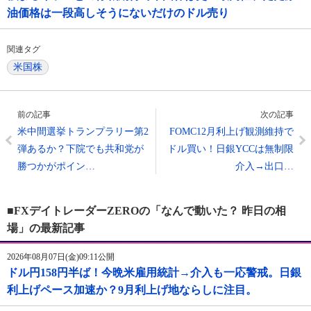
油価格は一段高しそうにないだけのドル売り
関連タグ
米国株
前の記事
次の記事
米中間選挙トランプラリー第2
FOMC12月利上げ観測維持で
弾あるか？下院でも共和党が
ドル買い！日銀YCCは無制限
勝つかがポイン…
介入→出口…
■FXデイトレーダーZEROの「なんで動いた？ 昨日の相
場」の最新記事
2026年08月07日(金)09:11公開
ドル円158円半ば！今晩米雇用統計→介入も一応警戒。日銀
利上げペース加速か？9月利上げ地ならしに注目。