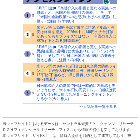
8月7日(金)■『為替介入の影響と更なる実施への
思惑』と『米国の雇用統計の発表』、そして
『米国の金融政策への思惑(利上げへの思惑に注
視)』に注目！(羊飼い)
米ドル/円は150円を試す展開に!? 米ドル高・円
安は終焉を迎え、2026年中に140円の大台打診
があってもサプライズではない！ 今回の介入は
成功するとみる(陳満咲杜)
8月6日(木)■『為替介入の影響と更なる実施への
思惑(先週と週明けに実施あり)』と『イラン情
勢』、そして『明日に米国の雇用統計の発表を
控える点』に注目！(羊飼い)
米ドル/円の160～162円台は日米当局の防衛ライ
ンに！ GW介入時安値155円、神田シーリング
152円が下値めど、押し目買いから戻り売り戦
略へ(西原宏一)
日米協調介入の影響で円は一時的に方向感を失
いそうだが、米ドル/円の円安トレンド継続は変
えない！9月日銀会合がターニングポイントと
なるか？(今井雅人)
>>人気記事一覧を見る
当ウェブサイトにおけるデータは、セントラル短資ＦＸ、クォンツ・リサーチ、
ＤＺＨフィナンシャルリサーチ、フィスコから情報の提供を受けております。
本ウェブサイト「ザイFX！」は、情報の提供を目的として運営しており、投