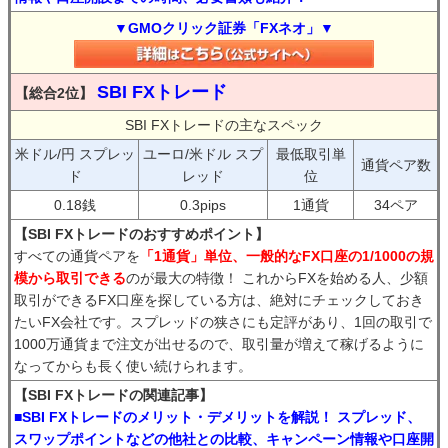
▼GMOクリック証券「FXネオ」▼
SBI FXトレード
【総合2位】
SBI FXトレードの主なスペック
米ドル/円 スプレッ
ユーロ/米ドル スプ
最低取引単
通貨ペア数
ド
レッド
位
0.18銭
0.3pips
1通貨
34ペア
【SBI FXトレードのおすすめポイント】
すべての通貨ペアを
「1通貨」単位、一般的なFX口座の1/1000の規
模から取引できる
のが最大の特徴！ これからFXを始める人、少額
取引ができるFX口座を探している方は、絶対にチェックしておき
たいFX会社です。スプレッドの狭さにも定評があり、1回の取引で
1000万通貨まで注文が出せるので、取引量が増えて稼げるように
なってからも長く使い続けられます。
【SBI FXトレードの関連記事】
■SBI FXトレードのメリット・デメリットを解説！ スプレッド、
スワップポイントなどの他社との比較、キャンペーン情報や口座開