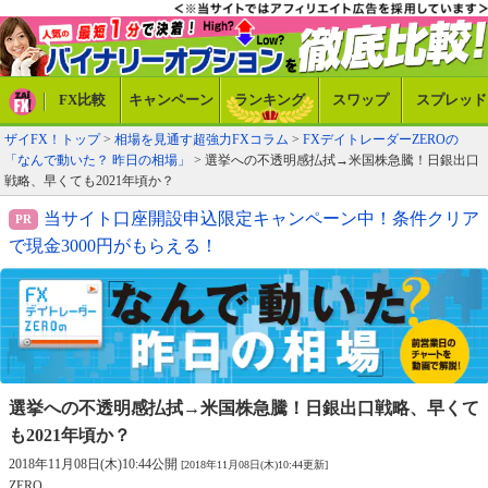
FX比較
キャンペーン
ランキング
スワップ
スプレッド
ザイFX！トップ
>
相場を見通す超強力FXコラム
>
FXデイトレーダーZEROの
「なんで動いた？ 昨日の相場」
> 選挙への不透明感払拭→米国株急騰！日銀出口
戦略、早くても2021年頃か？
当サイト口座開設申込限定キャンペーン中！条件クリア
で現金3000円がもらえる！
選挙への不透明感払拭→米国株急騰！
日銀出口戦略、早くて
も2021年頃か？
2018年11月08日(木)10:44公開
[2018年11月08日(木)10:44更新]
ZERO