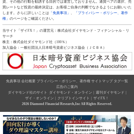
資、その他の行動を勧誘する目的では運営しておりません。通貨ペアの選択、売
買レートなど投資の最終決定は、お客様ご自身の判断でなさるようにお願いいた
します。さらに詳しいことは
「免責事項」
、
「プライバシー・ポリシー、著作
権」
のページをご確認ください。
当サイト「ザイFX！」の運営元：株式会社ダイヤモンド・フィナンシャル・リ
サーチ
株主：株式会社ダイヤモンド社（100％）
加入協会：一般社団法人日本暗号資産ビジネス協会（ＪＣＢＡ）
免責事項
会社概要
プライバシー・ポリシー、著作権
サイトマップ
タグ一覧
広告のご案内
ダイヤモンド社のサイト
ダイヤモンド・オンライン
|
週刊ダイヤモンド
|
ザイ・オンライン
|
クリプトインサイト
|
ザイFX！
2026 Diamond Financial Research,Inc All Rights Reserved.