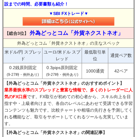
設までの時間、必要書類も紹介！
▼SBI FXトレード▼
外為どっとコム「外貨ネクストネオ」
【総合3位】
外為どっとコム「外貨ネクストネオ」の主なスペック
米ドル/円 スプレッ
ユーロ/米ドル スプ
最低取引単
通貨ペア数
ド
レッド
位
0.2銭原則固定
0.3pips原則固定
1000通貨
42ペア
(9-27時・例外あり)
(9-27時・例外あり)
【外為どっとコム「外貨ネクストネオ」のおすすめポイント】
業界最狭水準のスプレッドと豊富な情報で、多くのトレーダーに人
気のFX口座
です。FX取引が初めての初心者から、スキル向上を目
指す中・上級者向けまで、各自のレベルにあわせて受講できる学習
コンテンツも魅力です。比較チャートや相場の先行きを予測してく
れる機能など、取引をサポートしてくれるツールも充実していま
す。
【外為どっとコム「外貨ネクストネオ」の関連記事】