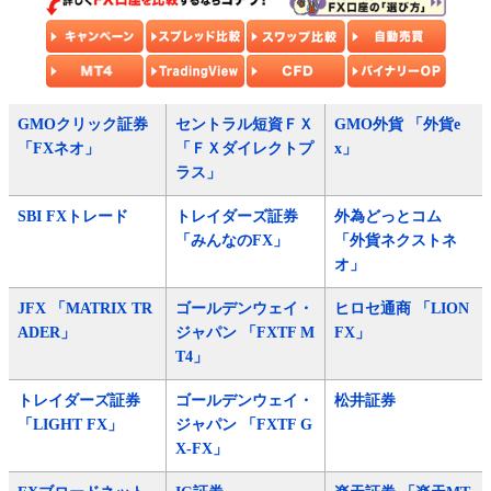
GMOクリック証券
セントラル短資ＦＸ
GMO外貨 「外貨e
「FXネオ」
「ＦＸダイレクトプ
x」
ラス」
SBI FXトレード
トレイダーズ証券
外為どっとコム
「みんなのFX」
「外貨ネクストネ
オ」
JFX 「MATRIX TR
ゴールデンウェイ・
ヒロセ通商 「LION
ADER」
ジャパン 「FXTF M
FX」
T4」
トレイダーズ証券
ゴールデンウェイ・
松井証券
「LIGHT FX」
ジャパン 「FXTF G
X-FX」