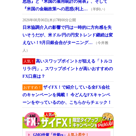
思惑』と『米国の雇用統計の発表』、そして
『米国の金融政策への思惑(利上…
（羊飼い）
2026年08月06日(木)17時00分公開
日米協調介入の影響で円は一時的に方向感を失
いそうだが、米ドル/円の円安トレンド継続は変
えない！9月日銀会合がターニング…
（今井雅
人）
高いスワップポイントが狙える「トルコ
人気！
リラ/円」。スワップポイントが高いおすすめの
FX口座は？
ザイFX！で紹介している全FX会社
おすすめ！
のキャンペーンを掲載！ 今どんなFXキャンペ
ーンをやっているのか、こちらからチェック！
GMO外貨「外貨ex」
人気上昇中！