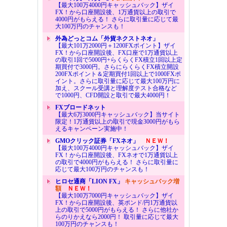
【最大100万4000円キャッシュバック】ザイ
FX！から口座開設後、1万通貨以上の取引で
4000円がもらえる！ さらに取引量に応じて最
大100万円のチャンスも！
外為どっとコム「外貨ネクストネオ」
【最大101万2000円＋1200FXポイント】ザイ
FX！から口座開設後、FX口座で1万通貨以上
の取引1回で5000円+らくらくFX積立1回以上定
期買付で3000円。さらにらくらくFX積立開設
200FXポイント＆定期買付1回以上で1000FXポ
イント。さらに取引量に応じて最大100万円に
加え、スクール受講と理解度テスト合格など
で1000円、CFD開設と取引で最大4000円！
FXブロードネット
【最大6万3000円キャッシュバック】当サイト
限定！1万通貨以上の取引で現金3000円がもら
えるキャンペーン実施中！
GMOクリック証券「FXネオ」
ＮＥＷ！
【最大100万4000円キャッシュバック】ザイ
FX！から口座開設後、FXネオで1万通貨以上
の取引で4000円がもらえる！ さらに取引量に
応じて最大100万円のチャンスも！
ヒロセ通商「LION FX」
キャッシュバック増
額
ＮＥＷ！
【最大100万7000円キャッシュバック】ザイ
FX！から口座開設後、英ポンド/円1万通貨以
上の取引で5000円がもらえる！ さらに他社か
らのりかえなら2000円！ 取引量に応じて最大
100万円のチャンスも！