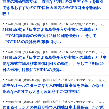
世界の株価指数や金、原油など注目のコモディティを取引
できるおすすめのCFD口座＆国内の全CFD口座を徹底比
較！
2026年05月20日(水)07:02公開 [FX・羊飼いの「今日の為替はこれで動く！」]
5月20日(水)■『日本による為替介入や実施への思惑』と
『FOMC議事録の公表(4月28日29日開催分)』、そして
『NVIDIAの決算発表(米株引け…
2026年05月19日(火)06:44公開 [FX・羊飼いの「今日の為替はこれで動く！」]
5月19日(火)■『日本による為替介入や実施への思惑』と『主
要な株式市場及び米国債利回りの動向』、そして『明日20
日の米株引け後にNVIDIAの決算…
2026年05月14日(木)15:31公開 [持田有紀子の「戦うオンナのマーケット日記」]
訪中がオールスターになり米国株は最高値を更新、かなり
高めな米PPIでも大きく反応せずにG2注視に
2026年04月16日(木)15:32公開 [持田有紀子の「戦うオンナのマーケット日記」]
強まるイランとの停戦期待で米国株は史上最高値、ただ原