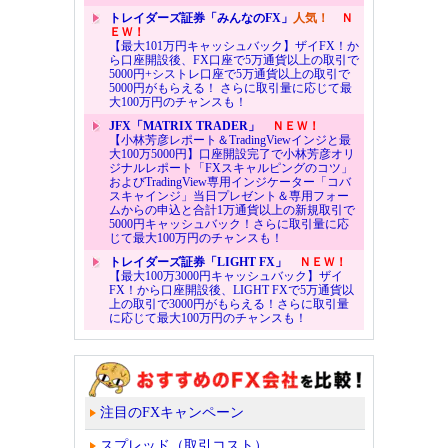
トレイダーズ証券「みんなのFX」
人気！
Ｎ
ＥＷ！
【最大101万円キャッシュバック】ザイFX！か
ら口座開設後、FX口座で5万通貨以上の取引で
5000円+シストレ口座で5万通貨以上の取引で
5000円がもらえる！ さらに取引量に応じて最
大100万円のチャンスも！
JFX「MATRIX TRADER」
ＮＥＷ！
【小林芳彦レポート＆TradingViewインジと最
大100万5000円】口座開設完了で小林芳彦オリ
ジナルレポート「FXスキャルピングのコツ」
およびTradingView専用インジケーター「コバ
スキャインジ」当日プレゼント＆専用フォー
ムからの申込と合計1万通貨以上の新規取引で
5000円キャッシュバック！さらに取引量に応
じて最大100万円のチャンスも！
トレイダーズ証券「LIGHT FX」
ＮＥＷ！
【最大100万3000円キャッシュバック】ザイ
FX！から口座開設後、LIGHT FXで5万通貨以
上の取引で3000円がもらえる！さらに取引量
に応じて最大100万円のチャンスも！
注目のFXキャンペーン
スプレッド（取引コスト）