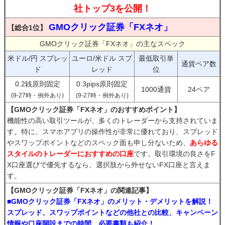
社トップ3を公開！
GMOクリック証券「FXネオ」
【総合1位】
GMOクリック証券「FXネオ」の主なスペック
米ドル/円 スプレッ
ユーロ/米ドル スプ
最低取引単
通貨ペア数
ド
レッド
位
0.2銭原則固定
0.3pips原則固定
1000通貨
24ペア
(9-27時・例外あり)
(9-27時・例外あり)
【GMOクリック証券「FXネオ」のおすすめポイント】
機能性の高い取引ツールが、多くのトレーダーから支持されていま
す。特に、スマホアプリの操作性が非常に優れており、スプレッド
やスワップポイントなどのスペック面も申し分ないため、
あらゆる
スタイルのトレーダーにおすすめの口座
です。取引環境の良さをF
X口座選びで優先するなら、選択肢から外せないFX口座と言えま
す。
【GMOクリック証券「FXネオ」の関連記事】
■GMOクリック証券「FXネオ」のメリット・デメリットを解説！
スプレッド、スワップポイントなどの他社との比較、キャンペーン
情報や口座開設までの時間、必要書類も紹介！