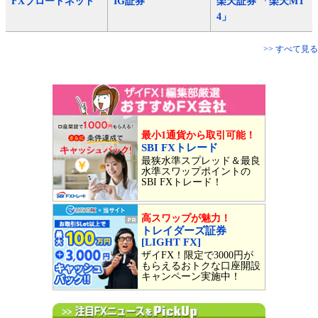
FXブロードネット
IG証券
楽天証券 「楽天MT
4」
>> すべて見る
最小1通貨から取引可能！
SBI FXトレード
最狭水準スプレッド＆最良
水準スワップポイントの
SBI FXトレード！
高スワップが魅力！
トレイダーズ証券
[LIGHT FX]
ザイFX！限定で3000円が
もらえるおトクな口座開設
キャンペーン実施中！