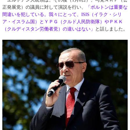
正発展党）の議員に対して演説を行い、
「ボルトンは重要な
間違いを犯している。我々にとって、ISIS（イラク・シリ
ア・イスラム国）とＹＰＧ（クルド人民防衛隊）やＰＫＫ
（クルディスタン労働者党）の違いはない」
と話しました。