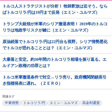
トルコ人ストラテジストが分析！ 牧師釈放は近そう。なら
ばトルコリラ/円は19円まで反発（エミン・ユルマズ）
トランプ大統領が米軍のシリア撤退表明！ 2019年のトルコ
リラは地政学リスクが鍵に（エミン・ユルマズ）
原油続落でトルコリラ/円は22円台も視野。シリア情勢悪化
でトルコが恐れることとは？（エミン・ユルマズ）
大暴落と安定。約30年間のトルコリラ相場を振り返る。エ
ルドアン政権の功罪とは？
トルコ米軍撤退条件で対立→リラ売り。政府機関閉鎖長引
き指標発表に遅れ。（ＺＥＲＯ）
関連タグ
中東情勢
トルコリラ/円
エミン・ユルマズ
高金利通貨