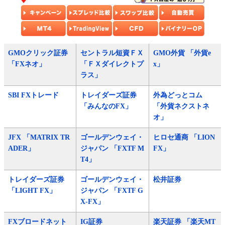
GMOクリック証券
セントラル短資ＦＸ
GMO外貨 「外貨e
「FXネオ」
「ＦＸダイレクトプ
x」
ラス」
SBI FXトレード
トレイダーズ証券
外為どっとコム
「みんなのFX」
「外貨ネクストネ
オ」
JFX 「MATRIX TR
ゴールデンウェイ・
ヒロセ通商 「LION
ADER」
ジャパン 「FXTF M
FX」
T4」
トレイダーズ証券
ゴールデンウェイ・
松井証券
「LIGHT FX」
ジャパン 「FXTF G
X-FX」
FXブロードネット
IG証券
楽天証券 「楽天MT