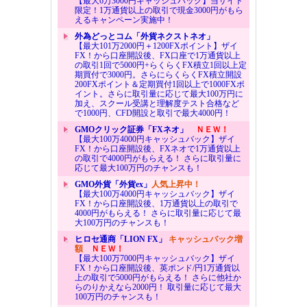
【最大6万3000円キャッシュバック】当サイト
限定！1万通貨以上の取引で現金3000円がもら
えるキャンペーン実施中！
外為どっとコム「外貨ネクストネオ」
【最大101万2000円＋1200FXポイント】ザイ
FX！から口座開設後、FX口座で1万通貨以上
の取引1回で5000円+らくらくFX積立1回以上定
期買付で3000円。さらにらくらくFX積立開設
200FXポイント＆定期買付1回以上で1000FXポ
イント。さらに取引量に応じて最大100万円に
加え、スクール受講と理解度テスト合格など
で1000円、CFD開設と取引で最大4000円！
GMOクリック証券「FXネオ」
ＮＥＷ！
【最大100万4000円キャッシュバック】ザイ
FX！から口座開設後、FXネオで1万通貨以上
の取引で4000円がもらえる！ さらに取引量に
応じて最大100万円のチャンスも！
GMO外貨「外貨ex」
人気上昇中！
【最大100万4000円キャッシュバック】ザイ
FX！から口座開設後、1万通貨以上の取引で
4000円がもらえる！ さらに取引量に応じて最
大100万円のチャンスも！
ヒロセ通商「LION FX」
キャッシュバック増
額
ＮＥＷ！
【最大100万7000円キャッシュバック】ザイ
FX！から口座開設後、英ポンド/円1万通貨以
上の取引で5000円がもらえる！ さらに他社か
らのりかえなら2000円！ 取引量に応じて最大
100万円のチャンスも！