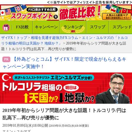
FX比較
キャンペーン
ランキング
スワップ
スプレッド
ザイFX！トップ
>
相場を見通す超強力FXコラム
>
エミン・ユルマズの「トルコ
リラ相場の明日は天国か？ 地獄か？」
> 2019年年初からシリア問題が大きな話
題！トルコリラ/円は乱高下…再び売りが優勢に
【外為どっとコム】ザイFX！限定で現金がもらえるキ
ャンペーン実施中！
2019年年初からシリア問題が大きな話題！
トルコリラ/円は
乱高下…再び売りが優勢に
2019年01月09日(水)18:00公開
[2019年01月09日(水)18:00更新]
エミン・ユルマズ