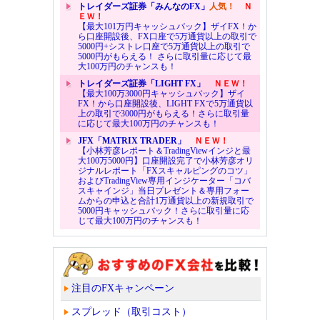
トレイダーズ証券「みんなのFX」
人気！
Ｎ
ＥＷ！
【最大101万円キャッシュバック】ザイFX！か
ら口座開設後、FX口座で5万通貨以上の取引で
5000円+シストレ口座で5万通貨以上の取引で
5000円がもらえる！ さらに取引量に応じて最
大100万円のチャンスも！
トレイダーズ証券「LIGHT FX」
ＮＥＷ！
【最大100万3000円キャッシュバック】ザイ
FX！から口座開設後、LIGHT FXで5万通貨以
上の取引で3000円がもらえる！さらに取引量
に応じて最大100万円のチャンスも！
JFX「MATRIX TRADER」
ＮＥＷ！
【小林芳彦レポート＆TradingViewインジと最
大100万5000円】口座開設完了で小林芳彦オリ
ジナルレポート「FXスキャルピングのコツ」
およびTradingView専用インジケーター「コバ
スキャインジ」当日プレゼント＆専用フォー
ムからの申込と合計1万通貨以上の新規取引で
5000円キャッシュバック！さらに取引量に応
じて最大100万円のチャンスも！
注目のFXキャンペーン
スプレッド（取引コスト）