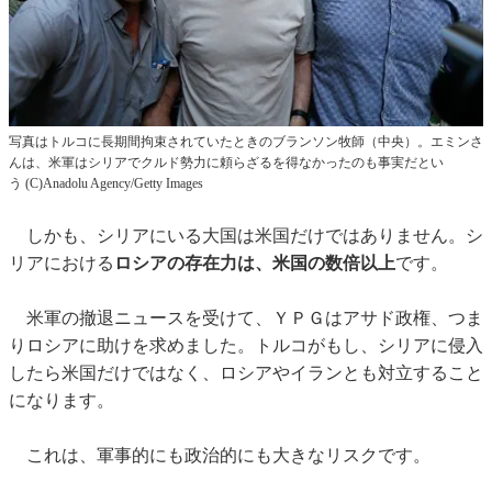
写真はトルコに長期間拘束されていたときのブランソン牧師（中央）。エミンさ
んは、米軍はシリアでクルド勢力に頼らざるを得なかったのも事実だとい
う (C)Anadolu Agency/Getty Images
しかも、シリアにいる大国は米国だけではありません。シ
リアにおける
ロシアの存在力は、米国の数倍以上
です。
米軍の撤退ニュースを受けて、ＹＰＧはアサド政権、つま
りロシアに助けを求めました。トルコがもし、シリアに侵入
したら米国だけではなく、ロシアやイランとも対立すること
になります。
これは、軍事的にも政治的にも大きなリスクです。