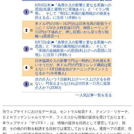
8月6日(木)■『為替介入の影響と更なる実施への
思惑(先週と週明けに実施あり)』と『イラン情
勢』、そして『明日に米国の雇用統計の発表を
控える点』に注目！(羊飼い)
米ドル/円の160～162円台は日米当局の防衛ライ
ンに！ GW介入時安値155円、神田シーリング
152円が下値めど、押し目買いから戻り売り戦
略へ(西原宏一)
8月7日(金)■『為替介入の影響と更なる実施への
思惑』と『米国の雇用統計の発表』、そして
『米国の金融政策への思惑(利上げへの思惑に注
視)』に注目！(羊飼い)
日米協調介入の影響で円は一時的に方向感を失
いそうだが、米ドル/円の円安トレンド継続は変
えない！9月日銀会合がターニングポイントと
なるか？(今井雅人)
次の介入いつ？日銀利上げペース上げざるを得
ない。円安止まらなければ10月末～11月に追加
介入か？(ZERO)
>>人気記事一覧を見る
当ウェブサイトにおけるデータは、セントラル短資ＦＸ、クォンツ・リサーチ、
ＤＺＨフィナンシャルリサーチ、フィスコから情報の提供を受けております。
本ウェブサイト「ザイFX！」は、情報の提供を目的として運営しており、投
資、その他の行動を勧誘する目的では運営しておりません。通貨ペアの選択、売