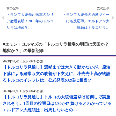
前の記事
次の記事
トランプ大統領が米軍のシリ
トランプ大統領の過激ツイー
ア撤退表明！2019年のトルコ
トにも反応薄。エルドアン大
リラは地政学…
統領はトルコリラ…
■エミン・ユルマズの「トルコリラ相場の明日は天国か？
地獄か？」の最新記事
2023年01月18日(水)09:34公開
【トルコリラ見通し】選挙までは大きく動かないが、原油
下落による経常収支の改善が下支えに。小売売上高が物語
るトルコのインフレは、公式発表の2倍に相当!?
2023年01月11日(水)08:45公開
【トルコリラ見通し】トルコの大統領選挙は前倒しで実施
されそう。1回目の投票日は4/30か!? 負けるとわかっている
エルドアン大統領は、出馬しないとの…