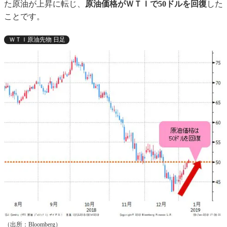
た原油が上昇に転じ、
原油価格がＷＴＩで50ドルを回復
した
ことです。
ＷＴＩ原油先物 日足
（出所：Bloomberg）