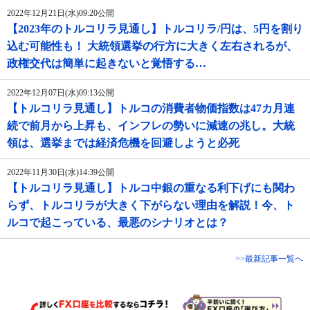
2022年12月21日(水)09:20公開
【2023年のトルコリラ見通し】トルコリラ/円は、5円を割り
込む可能性も！ 大統領選挙の行方に大きく左右されるが、
政権交代は簡単に起きないと覚悟する…
2022年12月07日(水)09:13公開
【トルコリラ見通し】トルコの消費者物価指数は47カ月連
続で前月から上昇も、インフレの勢いに減速の兆し。大統
領は、選挙までは経済危機を回避しようと必死
2022年11月30日(水)14:39公開
【トルコリラ見通し】トルコ中銀の重なる利下げにも関わ
らず、トルコリラが大きく下がらない理由を解説！今、ト
ルコで起こっている、最悪のシナリオとは？
>>最新記事一覧へ