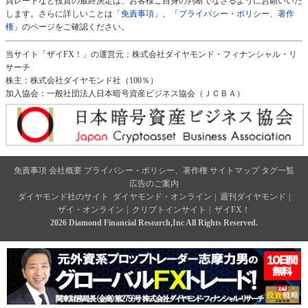
買レートなど投資の最終決定は、お客様ご自身の判断でなさるようにお願いいた
します。さらに詳しいことは
「免責事項」
、
「プライバシー・ポリシー、著作
権」
のページをご確認ください。
当サイト「ザイFX！」の運営元：株式会社ダイヤモンド・フィナンシャル・リ
サーチ
株主：株式会社ダイヤモンド社（100％）
加入協会：一般社団法人日本暗号資産ビジネス協会（ＪＣＢＡ）
免責事項
会社概要
プライバシー・ポリシー、著作権
サイトマップ
タグ一覧
広告のご案内
ダイヤモンド社のサイト
ダイヤモンド・オンライン
|
週刊ダイヤモンド
|
ザイ・オンライン
|
クリプトインサイト
|
ザイFX！
2026 Diamond Financial Research,Inc All Rights Reserved.