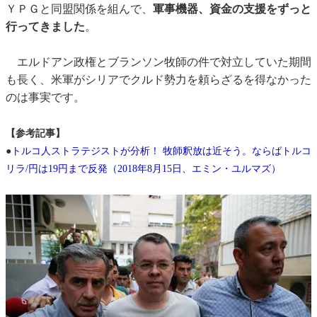
ＹＰＧと同盟関係を組んで、
軍事機器、資金の支援をずっと
行ってきました
。
エルドアン政権とブランソン牧師の件で対立していた期間
も長く、米軍がシリアでクルド勢力を頼らざるを得なかった
のは事実です。
【参考記事】
●
トルコ人ストラテジストが分析！ 牧師釈放は近そう。ならばトルコ
リラ/円は19円まで反発（2018年8月15日、エミン・ユルマズ）