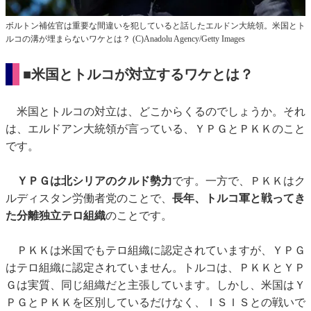
ボルトン補佐官は重要な間違いを犯していると話したエルドン大統領。米国とト
ルコの溝が埋まらないワケとは？ (C)Anadolu Agency/Getty Images
■米国とトルコが対立するワケとは？
米国とトルコの対立は、どこからくるのでしょうか。それ
は、エルドアン大統領が言っている、ＹＰＧとＰＫＫのこと
です。
ＹＰＧは北シリアのクルド勢力
です。一方で、ＰＫＫはク
ルディスタン労働者党のことで、
長年、トルコ軍と戦ってき
た分離独立テロ組織
のことです。
ＰＫＫは米国でもテロ組織に認定されていますが、ＹＰＧ
はテロ組織に認定されていません。トルコは、ＰＫＫとＹＰ
Ｇは実質、同じ組織だと主張しています。しかし、米国はＹ
ＰＧとＰＫＫを区別しているだけなく、ＩＳＩＳとの戦いで