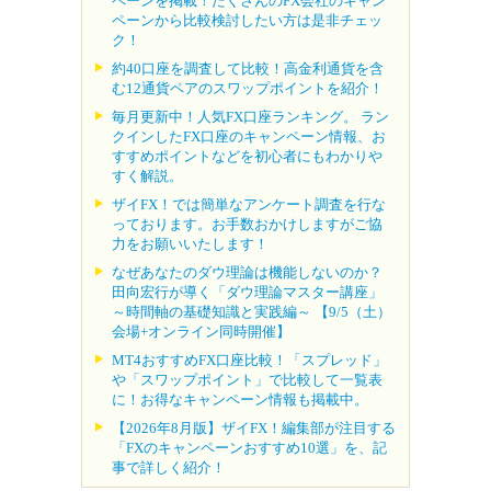
ペーンを掲載！たくさんのFX会社のキャン
ペーンから比較検討したい方は是非チェッ
ク！
約40口座を調査して比較！高金利通貨を含
む12通貨ペアのスワップポイントを紹介！
毎月更新中！人気FX口座ランキング。 ラン
クインしたFX口座のキャンペーン情報、お
すすめポイントなどを初心者にもわかりや
すく解説。
ザイFX！では簡単なアンケート調査を行な
っております。お手数おかけしますがご協
力をお願いいたします！
なぜあなたのダウ理論は機能しないのか？
田向宏行が導く「ダウ理論マスター講座」
～時間軸の基礎知識と実践編～ 【9/5（土）
会場+オンライン同時開催】
MT4おすすめFX口座比較！「スプレッド」
や「スワップポイント」で比較して一覧表
に！お得なキャンペーン情報も掲載中。
【2026年8月版】ザイFX！編集部が注目する
「FXのキャンペーンおすすめ10選」を、記
事で詳しく紹介！