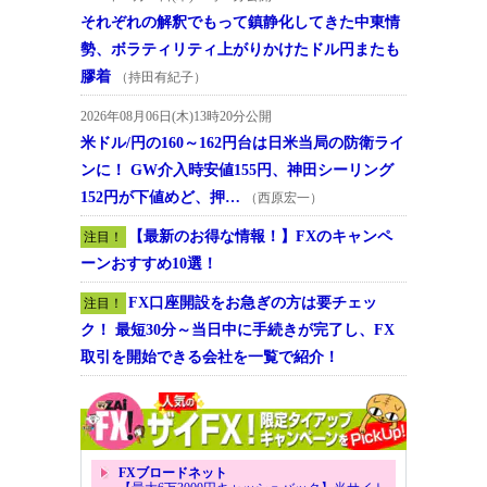
それぞれの解釈でもって鎮静化してきた中東情
勢、ボラティリティ上がりかけたドル円またも
膠着
（持田有紀子）
2026年08月06日(木)13時20分公開
米ドル/円の160～162円台は日米当局の防衛ライ
ンに！ GW介入時安値155円、神田シーリング
152円が下値めど、押…
（西原宏一）
【最新のお得な情報！】FXのキャンペ
注目！
ーンおすすめ10選！
FX口座開設をお急ぎの方は要チェッ
注目！
ク！ 最短30分～当日中に手続きが完了し、FX
取引を開始できる会社を一覧で紹介！
FXブロードネット