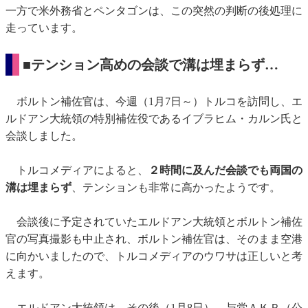
一方で米外務省とペンタゴンは、この突然の判断の後処理に
走っています。
■テンション高めの会談で溝は埋まらず…
ボルトン補佐官は、今週（1月7日～）トルコを訪問し、エ
ルドアン大統領の特別補佐役であるイブラヒム・カルン氏と
会談しました。
トルコメディアによると、
２時間に及んだ会談でも両国の
溝は埋まらず
、テンションも非常に高かったようです。
会談後に予定されていたエルドアン大統領とボルトン補佐
官の写真撮影も中止され、ボルトン補佐官は、そのまま空港
に向かいましたので、トルコメディアのウワサは正しいと考
えます。
エルドアン大統領は、その後（1月8日）、与党ＡＫＰ（公