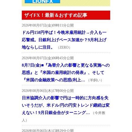
ザイFX！最新＆おすすめ記事
2026年08月07日(金)09時11分公開
ドル円158円半ば！今晩米雇用統計→介入も一
応警戒。日銀利上げペース加速か？9月利上げ
地ならしに注目。
（ZERO）
2026年08月07日(金)06時45分公開
8月7日(金)■『為替介入の影響と更なる実施への
思惑』と『米国の雇用統計の発表』、そして
『米国の金融政策への思惑(利上…
（羊飼い）
2026年08月06日(木)17時00分公開
日米協調介入の影響で円は一時的に方向感を失
いそうだが、米ドル/円の円安トレンド継続は変
えない！9月日銀会合がターニング…
（今井雅
人）
2026年08月06日(木)15時29分公開