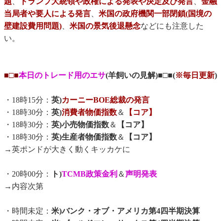
題
、
トランプ大統領や政権による発表や決定及び発言
、
金融
当局者や要人による発言
、
米国の政府機関一部閉鎖(国境の
壁建設費用問題)
、
米国の景気後退懸念
などにも注意した
い。
■□■
本日のトレード用のエサ
(羊飼いの見解)■□■(
※毎日更新
)
・18時15分：
英)
カーニーBOE総裁の発言
・18時30分：
英)
消費者物価指数
＆
【コア】
・18時30分：
英)小売物価指数
＆
【コア】
・18時30分：
英)生産者物価指数
＆
【コア】
→英ポンドが大きく動くキッカケに
・20時00分：
ト)
TCMB政策金利
＆
声明発表
→内容次第
・時間未定：
米)バンク・オブ・アメリカ第4四半期決算