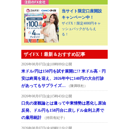
当サイト限定口座開設
キャンペーン中！
ザイFX！限定4000円キャ
ッシュバックがもらえ
る！
ザイFX！最新＆おすすめ記事
2026年08月07日(金)18時09分公開
米ドル/円は150円を試す展開に!? 米ドル高・円
安は終焉を迎え、2026年中に140円の大台打診
があってもサプライズ…
（陳満咲杜）
2026年08月07日(金)15時43分公開
口先の楽観論とは違って中東情勢は悪化し原油
反発、ドル円も158円台に戻しドル金利上昇で
の雇用統計
（持田有紀子）
2026年08月07日(金)09時11分公開