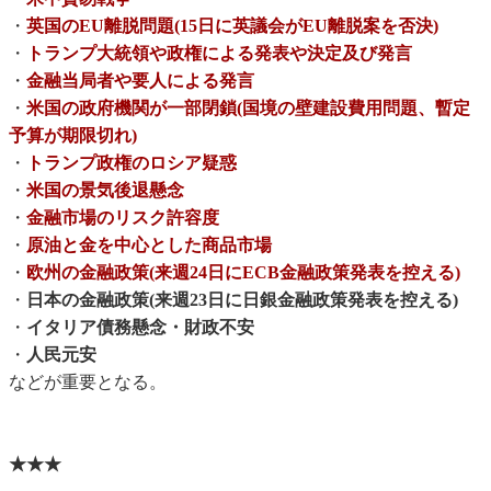
・
英国のEU離脱問題(15日に英議会がEU離脱案を否決)
・
トランプ大統領や政権による発表や決定及び発言
・
金融当局者や要人による発言
・
米国の政府機関が一部閉鎖(国境の壁建設費用問題、暫定
予算が期限切れ)
・
トランプ政権のロシア疑惑
・
米国の景気後退懸念
・
金融市場のリスク許容度
・
原油と金を中心とした商品市場
・
欧州の金融政策(来週24日にECB金融政策発表を控える)
・
日本の金融政策(来週23日に日銀金融政策発表を控える)
・
イタリア債務懸念・財政不安
・
人民元安
などが重要となる。
★★★