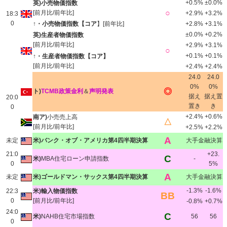
+0.5%
±0.0%
英)小売物価指数
○
[前月比/前年比]
+2.9%
+3.2%
18:3
0
↑・小売物価指数【コア
】[前年比]
+2.8%
+3.1%
±0.0%
+0.2%
英)生産者物価指数
[前月比/前年比]
+2.9%
+3.1%
○
+0.1%
+0.1%
↑・生産者物価指数【コア】
[前月比/前年比]
+2.4%
+2.4%
24.0
24.0
0%
0%
◎
ト)
TCMB政策金利
＆
声明発表
据え
据え置
20:0
置き
き
0
+2.4%
+0.6%
南ア)
小売売上高
△
[前月比/前年比]
+2.5%
+2.2%
A
未定
米)バンク・オブ・アメリカ第4四半期決算
大手金融決算
21:0
+23.
C
米)
MBA住宅ローン申請指数
-
0
5%
A
未定
米)ゴールドマン・サックス第4四半期決算
大手金融決算
-1.3%
-1.6%
22:3
米)輸入物価指数
BB
0
[前月比/前年比]
-0.8%
+0.7%
24:0
C
米)
NAHB住宅市場指数
56
56
0