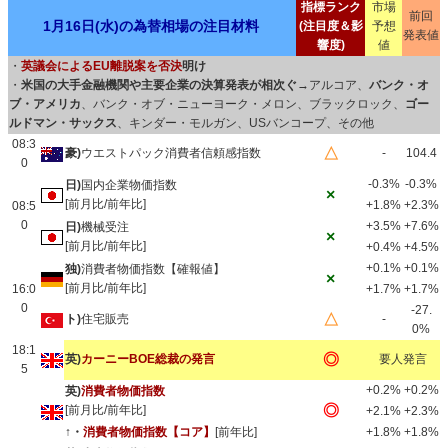
指標ランク
市場
前回
1月16日(水)の為替相場の注目材料
(注目度＆影
予想
発表値
響度)
値
・
英議会によるEU離脱案を否決
明け
・
米国の大手金融機関や主要企業の決算発表が相次ぐ
→アルコア、
バンク・オ
ブ・アメリカ
、バンク・オブ・ニューヨーク・メロン、ブラックロック、
ゴー
ルドマン・サックス
、キンダー・モルガン、USバンコープ、その他
08:3
△
豪)
ウエストパック消費者信頼感指数
-
104.4
0
-0.3%
-0.3%
日)
国内企業物価指数
×
[前月比/前年比]
+1.8%
+2.3%
08:5
0
+3.5%
+7.6%
日)
機械受注
×
[前月比/前年比]
+0.4%
+4.5%
+0.1%
+0.1%
独)
消費者物価指数【確報値】
×
[前月比/前年比]
16:0
+1.7%
+1.7%
0
-27.
△
ト)
住宅販売
-
0%
18:1
◎
英)
カーニーBOE総裁の発言
要人発言
5
+0.2%
+0.2%
英)
消費者物価指数
◎
[前月比/前年比]
+2.1%
+2.3%
↑・
消費者物価指数【コア】
[前年比]
+1.8%
+1.8%