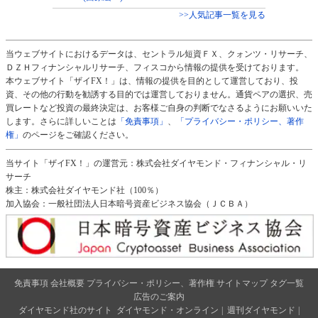
>>人気記事一覧を見る
当ウェブサイトにおけるデータは、セントラル短資ＦＸ、クォンツ・リサーチ、
ＤＺＨフィナンシャルリサーチ、フィスコから情報の提供を受けております。
本ウェブサイト「ザイFX！」は、情報の提供を目的として運営しており、投
資、その他の行動を勧誘する目的では運営しておりません。通貨ペアの選択、売
買レートなど投資の最終決定は、お客様ご自身の判断でなさるようにお願いいた
します。さらに詳しいことは
「免責事項」
、
「プライバシー・ポリシー、著作
権」
のページをご確認ください。
当サイト「ザイFX！」の運営元：株式会社ダイヤモンド・フィナンシャル・リ
サーチ
株主：株式会社ダイヤモンド社（100％）
加入協会：一般社団法人日本暗号資産ビジネス協会（ＪＣＢＡ）
免責事項
会社概要
プライバシー・ポリシー、著作権
サイトマップ
タグ一覧
広告のご案内
ダイヤモンド社のサイト
ダイヤモンド・オンライン
|
週刊ダイヤモンド
|