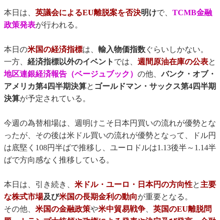
本日は、
英議会によるEU離脱案を否決
明け
で、
TCMB金融
政策発表
が行われる。
本日の
米国の経済指標
は、
輸入物価指数
ぐらいしかない。
一方、
経済指標以外のイベント
では、
週間原油在庫の公表
と
地区連銀経済報告（ベージュブック）
の他、
バンク・オブ・
アメリカ第4四半期決算
と
ゴールドマン・サックス第4四半期
決算
が予定されている。
今週の為替相場は、週明けこそ日本円買いの流れが優勢とな
ったが、その後は米ドル買いの流れが優勢となって、ドル円
は底堅く108円半ばで推移し、ユーロドルは1.13後半～1.14半
ばで方向感なく推移している。
本日は、引き続き、
米ドル・ユーロ・日本円の方向性
と
主要
な株式市場
及び
米国の長期金利の動向
が重要となる。
その他、
米国の金融政策
や
米中貿易戦争
、
英国のEU離脱問