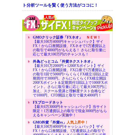
ト分析ツールを賢く使う方法がココに！
GMOクリック証券「FXネオ」
ＮＥＷ！
【最大100万4000円キャッシュバック】ザイ
FX！から口座開設後、FXネオで1万通貨以上
の取引で4000円がもらえる！ さらに取引量に
応じて最大100万円のチャンスも！
外為どっとコム「外貨ネクストネオ」
【最大101万2000円＋1200FXポイント】ザイ
FX！から口座開設後、FX口座で1万通貨以上
の取引1回で5000円+らくらくFX積立1回以上定
期買付で3000円。さらにらくらくFX積立開設
200FXポイント＆定期買付1回以上で1000FXポ
イント。さらに取引量に応じて最大100万円に
加え、スクール受講と理解度テスト合格など
で1000円、CFD開設と取引で最大4000円！
FXブロードネット
【最大6万3000円キャッシュバック】当サイト
限定！1万通貨以上の取引で現金3000円がもら
えるキャンペーン実施中！
GMO外貨「外貨ex」
人気上昇中！
【最大100万4000円キャッシュバック】ザイ
FX！から口座開設後、1万通貨以上の取引で
4000円がもらえる！ さらに取引量に応じて最