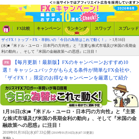
FX比較
キャンペーン
ランキング
スワップ
スプレッド
ザイFX！トップ
>
FX・羊飼いの「今日の為替はこれで動く！」
> 1月16日
(水)■『米ドル・ユーロ・日本円の方向性』と『主要な株式市場及び米国の長期金
利の動向』、そして『米国の金融政策への思惑』に注目！
【毎月更新！最新版】FXのキャンペーンおすすめ10
選！ キャッシュバックがもらえる条件が簡単なFX会社や、
「ザイFX！」限定のお得なキャンペーンを厳選して紹介
1月16日(水)■『米ドル・ユーロ・日本円の方向性』と『主要
な株式市場及び米国の長期金利の動向』、そして『米国の金
融政策への思惑』に注目！
2019年01月16日(水)07:33公開
[2019年01月16日(水)07:33更新]
羊飼い