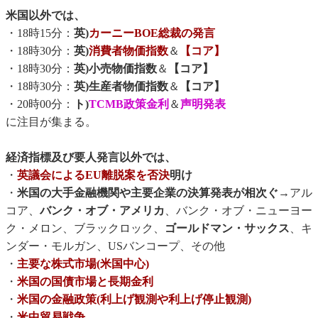
米国以外では、
・18時15分：
英)
カーニーBOE総裁の発言
・18時30分：
英)
消費者物価指数
＆
【コア】
・18時30分：
英)小売物価指数
＆
【コア】
・18時30分：
英)生産者物価指数
＆
【コア】
・20時00分：
ト)
TCMB政策金利
＆
声明発表
に注目が集まる。
経済指標及び要人発言以外では、
・
英議会によるEU離脱案を否決
明け
・
米国の大手金融機関や主要企業の決算発表が相次ぐ
→アル
コア、
バンク・オブ・アメリカ
、バンク・オブ・ニューヨー
ク・メロン、ブラックロック、
ゴールドマン・サックス
、キ
ンダー・モルガン、USバンコープ、その他
・
主要な株式市場(米国中心)
・
米国の国債市場と長期金利
・
米国の金融政策(利上げ観測や利上げ停止観測)
・
米中貿易戦争