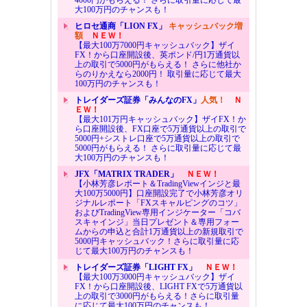
大100万円のチャンスも！
ヒロセ通商「LION FX」
キャッシュバック増
額
ＮＥＷ！
【最大100万7000円キャッシュバック】ザイ
FX！から口座開設後、英ポンド/円1万通貨以
上の取引で5000円がもらえる！ さらに他社か
らのりかえなら2000円！ 取引量に応じて最大
100万円のチャンスも！
トレイダーズ証券「みんなのFX」
人気！
Ｎ
ＥＷ！
【最大101万円キャッシュバック】ザイFX！か
ら口座開設後、FX口座で5万通貨以上の取引で
5000円+シストレ口座で5万通貨以上の取引で
5000円がもらえる！ さらに取引量に応じて最
大100万円のチャンスも！
JFX「MATRIX TRADER」
ＮＥＷ！
【小林芳彦レポート＆TradingViewインジと最
大100万5000円】口座開設完了で小林芳彦オリ
ジナルレポート「FXスキャルピングのコツ」
およびTradingView専用インジケーター「コバ
スキャインジ」当日プレゼント＆専用フォー
ムからの申込と合計1万通貨以上の新規取引で
5000円キャッシュバック！さらに取引量に応
じて最大100万円のチャンスも！
トレイダーズ証券「LIGHT FX」
ＮＥＷ！
【最大100万3000円キャッシュバック】ザイ
FX！から口座開設後、LIGHT FXで5万通貨以
上の取引で3000円がもらえる！さらに取引量
に応じて最大100万円のチャンスも！