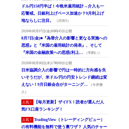
ドル円158円半ば！今晩米雇用統計→介入も一
応警戒。日銀利上げペース加速か？9月利上げ
地ならしに注目。
（ZERO）
2026年08月07日(金)06時45分公開
8月7日(金)■『為替介入の影響と更なる実施への
思惑』と『米国の雇用統計の発表』、そして
『米国の金融政策への思惑(利上…
（羊飼い）
2026年08月06日(木)17時00分公開
日米協調介入の影響で円は一時的に方向感を失
いそうだが、米ドル/円の円安トレンド継続は変
えない！9月日銀会合がターニング…
（今井雅
人）
【毎月更新】ザイFX！読者が選んだ人
人気！
気FX口座ランキング！
TradingView（トレーディングビュー）
人気！
の有料機能を無料で使う裏ワザ？ 人気のチャー