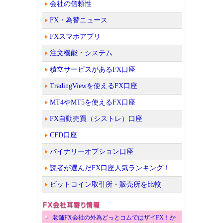
会社の信頼性
FX・為替ニュース
FXスマホアプリ
注文機能・システム
積立サービスがあるFX口座
TradingViewを使えるFX口座
MT4やMT5を使えるFX口座
FX自動売買（シストレ）口座
CFD口座
バイナリーオプション口座
読者が選んだFX口座人気ランキング！
ビットコイン取引所・販売所を比較
老舗FX会社の外為どっとコムではザイFX！か