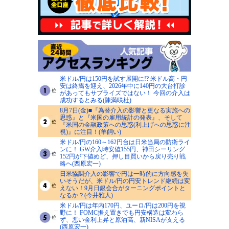
米ドル/円は150円を試す展開に!? 米ドル高・円
安は終焉を迎え、2026年中に140円の大台打診
があってもサプライズではない！ 今回の介入は
成功するとみる(陳満咲杜)
8月7日(金)■『為替介入の影響と更なる実施への
思惑』と『米国の雇用統計の発表』、そして
『米国の金融政策への思惑(利上げへの思惑に注
視)』に注目！(羊飼い)
米ドル/円の160～162円台は日米当局の防衛ライ
ンに！ GW介入時安値155円、神田シーリング
152円が下値めど、押し目買いから戻り売り戦
略へ(西原宏一)
日米協調介入の影響で円は一時的に方向感を失
いそうだが、米ドル/円の円安トレンド継続は変
えない！9月日銀会合がターニングポイントと
なるか？(今井雅人)
米ドル/円は年内170円、ユーロ/円は200円を視
野に！ FOMC据え置きでも円安構造は変わら
ず、悪い金利上昇と原油高、新NISAが支える
(西原宏一)