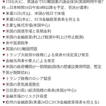
▼
15日(火)に、英議会でEU離脱案の議会採決(英国時間午後7
時→日本時間16日午前4時以降を予定、否決が濃厚)
▼
来週21日(月)は、米国が祝日で休場
▼
来週24日(木)に、ECB金融政策発表を控える
▼
主要な株式市場(米国中心)
▼
米国の国債市場と長期金利
▼
米国の金融政策(利上げ観測や利上げ停止観測)
▼
米中貿易戦争
▼
英国のEU離脱問題
▼
トランプ大統領や政権による発表や決定及び発言
▼
金融当局者や要人による発言
▼
米国の政府機関が一部閉鎖(国境の壁建設費用問題、暫定
予算が期限切れ)
▼
トランプ政権のロシア疑惑
▼
米国の景気後退懸念
▼
注目度の高い経済指標の発表(米国が中心)
▼
金融市場のリスク許容度
▼
欧州の金融政策(来週24日にECB金融政策発表を控える)