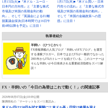
1月15日(火)■『米ドル・ユーロ・
1月17日(木)■『米ドル買い・日本
日本円の方向性』と『主要な株式
円売りの流れ』と『主要な株式市
市場及び米国の長期金利の動
場及び米国の長期金利の動向』、
向』、そして『英議会によるEU離
そして『米国の金融政策への思
脱案議会採決(日本時間では16日午
惑』に注目！
前4時以降を予定)』に注目！
執筆者紹介
羊飼い （ひつじかい）
FX情報満載の人気ブログ「羊飼いのFXブログ」を運営
する凄腕ブロガー。日本ではまだFXが一般的でなかった
2001年からFXのトレードを続けている。このコーナーは
そんな羊飼いが今日発表される重要経済指標をズバリ解
説！
FX・羊飼いの「今日の為替はこれで動く！」の関連記事
2026年08月07日(金)18:09公開
陳満咲杜の「マーケットをズバリ裏読み」
米ドル/円は150円を試す展開に!? 米ドル高・円安は終焉を迎え、