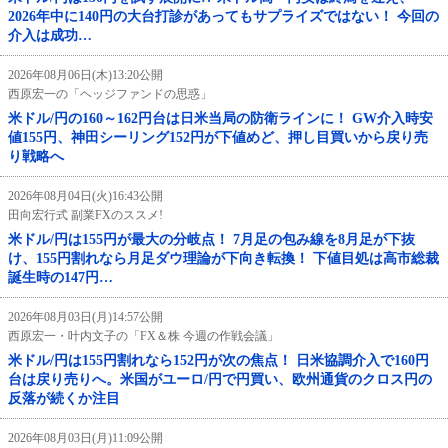
2026年中に140円の大台打診があってもサプライズではない！ 今回の
介入は成功…
2026年08月06日(木)13:20公開
西原宏一の「ヘッジファンドの思惑」
米ドル/円の160～162円台は日米当局の防衛ラインに！ GW介入時安
値155円、神田シーリング152円が下値めど、押し目買いから戻り売
り戦略へ
2026年08月04日(火)16:43公開
田向宏行式 副業FXのススメ!
米ドル/円は155円が最大の分岐点！ 7月足の包み線を8月足が下抜
け、155円割れなら月足ダウ理論が下向き転換！ 下値目処は高市総裁
誕生時の147円…
2026年08月03日(月)14:57公開
西原宏一・叶内文子の「FX＆株 今週の作戦会議」
米ドル/円は155円割れなら152円が次の焦点！ 日米協調介入で160円
台は戻り売りへ。米国がユーロ/円で円買い、欧州通貨のクロス円の
反落が続くか注目
2026年08月03日(月)11:09公開