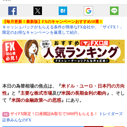
【毎月更新！最新版】FXのキャンペーンおすすめ10選！
キャッシュバックがもらえる条件が簡単なFX会社や、「ザイFX！」
限定のお得なキャンペーンを厳選して紹介。
本日の為替相場の焦点は、『
米ドル・ユーロ・日本円の方向
性
』と『
主要な株式市場
及び
米国の長期金利の動向
』、そし
て『
米国の金融政策への思惑
』にあり。
ザイFX限定！口座開設&取引で5000円もらえる！
トレイダーズ
証券みんなのFX