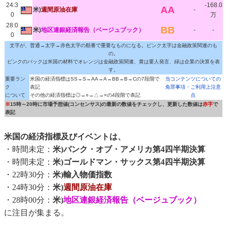
24:3
-168.0
AA
米)
週間原油在庫
-
0
万
28:0
BB
米)
地区連銀経済報告（ベージュブック）
-
-
0
文字が、普通→太字→赤色太字の順番で重要なものになる。ピンク太字は金融政策関連のも
の。
ピンクのバックは米国の材料でオレンジは金融政策関連、黄は要人発言、緑は企業の決算を表
す。
重要ラン
米国の経済指標はSS→S→AA→A→BB→B→Cの7段階で
当コンテンツについての
ク
表記
免罪事項・ご利用上注意
について
その他の経済指標は◎→○→△→×の4段階で表記
点
※
15時～20時に市場予想値(コンセンサス)の最新の数値をチェックし、更新した数値は
赤字
で
表記
米国の経済指標及びイベントは、
・時間未定：
米)バンク・オブ・アメリカ第4四半期決算
・時間未定：
米)ゴールドマン・サックス第4四半期決算
・22時30分：
米)輸入物価指数
・24時30分：
米)
週間原油在庫
・28時00分：
米)
地区連銀経済報告（ベージュブック）
に注目が集まる。