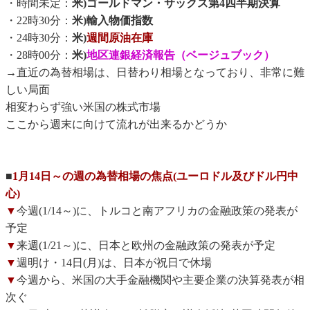
・時間未定：
米)ゴールドマン・サックス第4四半期決算
・22時30分：
米)輸入物価指数
・24時30分：
米)
週間原油在庫
・28時00分：
米)
地区連銀経済報告（ベージュブック）
→直近の為替相場は、日替わり相場となっており、非常に難
しい局面
相変わらず強い米国の株式市場
ここから週末に向けて流れが出来るかどうか
■
1月14日～の週の為替相場の焦点(ユーロドル及びドル円中
心)
▼
今週(1/14～)に、トルコと南アフリカの金融政策の発表が
予定
▼
来週(1/21～)に、日本と欧州の金融政策の発表が予定
▼
週明け・14日(月)は、日本が祝日で休場
▼
今週から、米国の大手金融機関や主要企業の決算発表が相
次ぐ