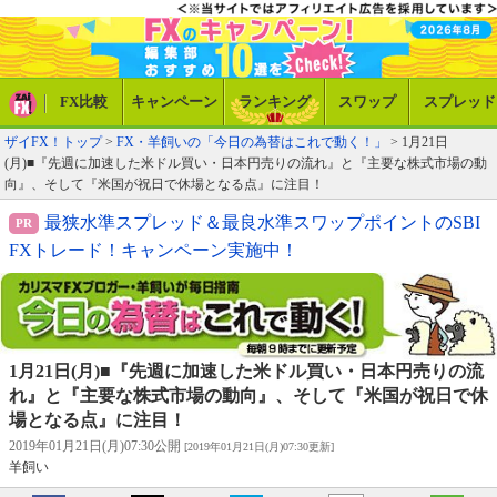
FX比較
キャンペーン
ランキング
スワップ
スプレッド
ザイFX！トップ
>
FX・羊飼いの「今日の為替はこれで動く！」
> 1月21日
(月)■『先週に加速した米ドル買い・日本円売りの流れ』と『主要な株式市場の動
向』、そして『米国が祝日で休場となる点』に注目！
最狭水準スプレッド＆最良水準スワップポイントのSBI
FXトレード！キャンペーン実施中！
1月21日(月)■『先週に加速した米ドル買い・日本円売りの流
れ』と『主要な株式市場の動向』、そして『米国が祝日で休
場となる点』に注目！
2019年01月21日(月)07:30公開
[2019年01月21日(月)07:30更新]
羊飼い