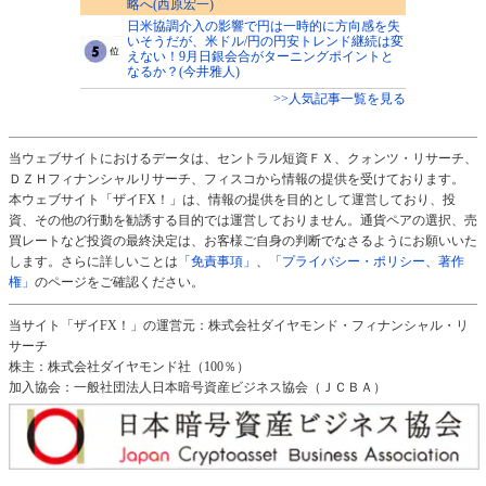
略へ(西原宏一)
日米協調介入の影響で円は一時的に方向感を失
いそうだが、米ドル/円の円安トレンド継続は変
えない！9月日銀会合がターニングポイントと
なるか？(今井雅人)
>>人気記事一覧を見る
当ウェブサイトにおけるデータは、セントラル短資ＦＸ、クォンツ・リサーチ、
ＤＺＨフィナンシャルリサーチ、フィスコから情報の提供を受けております。
本ウェブサイト「ザイFX！」は、情報の提供を目的として運営しており、投
資、その他の行動を勧誘する目的では運営しておりません。通貨ペアの選択、売
買レートなど投資の最終決定は、お客様ご自身の判断でなさるようにお願いいた
します。さらに詳しいことは
「免責事項」
、
「プライバシー・ポリシー、著作
権」
のページをご確認ください。
当サイト「ザイFX！」の運営元：株式会社ダイヤモンド・フィナンシャル・リ
サーチ
株主：株式会社ダイヤモンド社（100％）
加入協会：一般社団法人日本暗号資産ビジネス協会（ＪＣＢＡ）