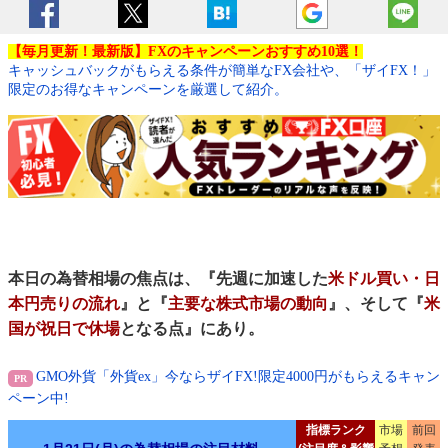
【毎月更新！最新版】FXのキャンペーンおすすめ10選！
キャッシュバックがもらえる条件が簡単なFX会社や、「ザイFX！」
限定のお得なキャンペーンを厳選して紹介。
本日の為替相場の焦点は、『先週に加速した
米ドル買い・日
本円売りの流れ
』と『
主要な株式市場の動向
』、そして『
米
国が祝日で休場
となる点』にあり。
GMO外貨「外貨ex」今ならザイFX!限定4000円がもらえるキャン
ペーン中!
指標ランク
市場
前回