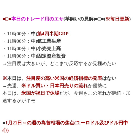
■□■
本日のトレード用のエサ
(羊飼いの見解)■□■(
※毎日更新
)
・11時00分：
中)
第4四半期GDP
・11時00分：
中)鉱工業生産
・11時00分：
中)小売売上高
・11時00分：
中)固定資産投資
→注目度は大きいが、どこまで反応するか見極めたい
※
本日は、
注目度の高い米国の経済指標の発表
はない
→先週、
米ドル買い・日本円売りの流れ
が優勢に
本日は、
米国が祝日で休場
だが、今週もこの流れが継続・加
速するかがキモ
■
1月21日～の週の為替相場の焦点(ユーロドル及びドル円中
心)