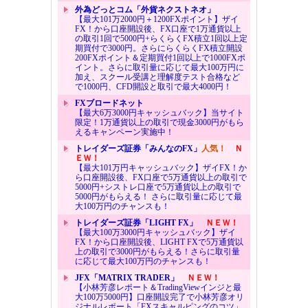
外為どっとコム「外貨ネクストネオ」
【最大101万2000円＋1200FXポイント】ザイ
FX！から口座開設後、FX口座で1万通貨以上
の取引1回で5000円+らくらくFX積立1回以上定
期買付で3000円。さらにらくらくFX積立開設
200FXポイント＆定期買付1回以上で1000FXポ
イント。さらに取引量に応じて最大100万円に
加え、スクール受講と理解度テスト合格など
で1000円、CFD開設と取引で最大4000円！
FXブロードネット
【最大6万3000円キャッシュバック】当サイト
限定！1万通貨以上の取引で現金3000円がもら
えるキャンペーン実施中！
トレイダーズ証券「みんなのFX」
人気！
Ｎ
ＥＷ！
【最大101万円キャッシュバック】ザイFX！か
ら口座開設後、FX口座で5万通貨以上の取引で
5000円+シストレ口座で5万通貨以上の取引で
5000円がもらえる！ さらに取引量に応じて最
大100万円のチャンスも！
トレイダーズ証券「LIGHT FX」
ＮＥＷ！
【最大100万3000円キャッシュバック】ザイ
FX！から口座開設後、LIGHT FXで5万通貨以
上の取引で3000円がもらえる！さらに取引量
に応じて最大100万円のチャンスも！
JFX「MATRIX TRADER」
ＮＥＷ！
【小林芳彦レポート＆TradingViewインジと最
大100万5000円】口座開設完了で小林芳彦オリ
ジナルレポート「FXスキャルピングのコツ」