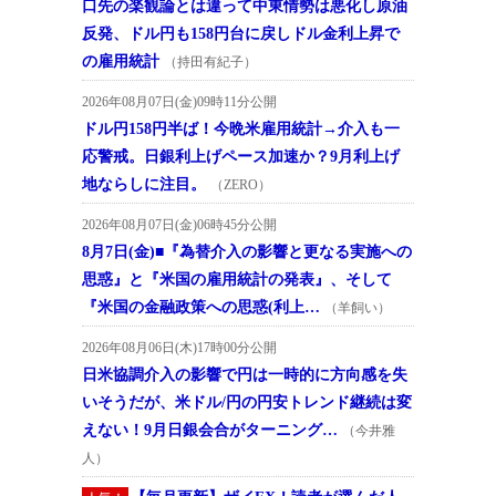
口先の楽観論とは違って中東情勢は悪化し原油
反発、ドル円も158円台に戻しドル金利上昇で
の雇用統計
（持田有紀子）
2026年08月07日(金)09時11分公開
ドル円158円半ば！今晩米雇用統計→介入も一
応警戒。日銀利上げペース加速か？9月利上げ
地ならしに注目。
（ZERO）
2026年08月07日(金)06時45分公開
8月7日(金)■『為替介入の影響と更なる実施への
思惑』と『米国の雇用統計の発表』、そして
『米国の金融政策への思惑(利上…
（羊飼い）
2026年08月06日(木)17時00分公開
日米協調介入の影響で円は一時的に方向感を失
いそうだが、米ドル/円の円安トレンド継続は変
えない！9月日銀会合がターニング…
（今井雅
人）