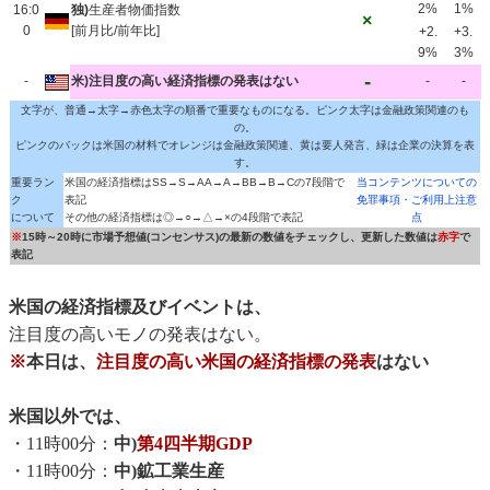
2%
1%
16:0
独)
生産者物価指数
×
0
[前月比/前年比]
+2.
+3.
9%
3%
-
-
米)注目度の高い経済指標の発表はない
-
-
文字が、普通→太字→赤色太字の順番で重要なものになる。ピンク太字は金融政策関連のも
の。
ピンクのバックは米国の材料でオレンジは金融政策関連、黄は要人発言、緑は企業の決算を表
す。
重要ラン
米国の経済指標はSS→S→AA→A→BB→B→Cの7段階で
当コンテンツについての
ク
表記
免罪事項・ご利用上注意
について
その他の経済指標は◎→○→△→×の4段階で表記
点
※
15時～20時に市場予想値(コンセンサス)の最新の数値をチェックし、更新した数値は
赤字
で
表記
米国の経済指標及びイベントは、
注目度の高いモノの発表はない。
※
本日は、
注目度の高い米国の経済指標の発表
はない
米国以外では、
・11時00分：
中)
第4四半期GDP
・11時00分：
中)鉱工業生産