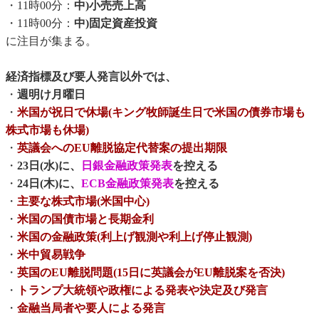
・11時00分：
中)小売売上高
・11時00分：
中)固定資産投資
に注目が集まる。
経済指標及び要人発言以外では、
・
週明け月曜日
・
米国が祝日で休場(キング牧師誕生日で米国の債券市場も
株式市場も休場)
・
英議会へのEU離脱協定代替案の提出期限
・
23日(水)に、
日銀金融政策発表
を控える
・
24日(木)に、
ECB金融政策発表
を控える
・
主要な株式市場(米国中心)
・
米国の国債市場と長期金利
・
米国の金融政策(利上げ観測や利上げ停止観測)
・
米中貿易戦争
・
英国のEU離脱問題(15日に英議会がEU離脱案を否決)
・
トランプ大統領や政権による発表や決定及び発言
・
金融当局者や要人による発言