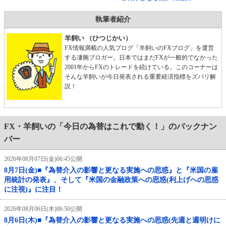
執筆者紹介
羊飼い （ひつじかい）
FX情報満載の人気ブログ「羊飼いのFXブログ」を運営
する凄腕ブロガー。日本ではまだFXが一般的でなかった
2001年からFXのトレードを続けている。このコーナーは
そんな羊飼いが今日発表される重要経済指標をズバリ解
説！
FX・羊飼いの「今日の為替はこれで動く！」のバックナン
バー
2026年08月07日(金)06:45公開
8月7日(金)■『為替介入の影響と更なる実施への思惑』と『米国の雇
用統計の発表』、そして『米国の金融政策への思惑(利上げへの思惑
に注視)』に注目！
2026年08月06日(木)06:50公開
8月6日(木)■『為替介入の影響と更なる実施への思惑(先週と週明けに