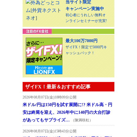
当サイト限定
キャンペーン実施中
初心者にうれしい無料オ
ンラインセミナーが充実!
最大100万7000円
ザイFX！限定で5000円キ
ャッシュバック！
ザイFX！最新＆おすすめ記事
2026年08月07日(金)18時09分公開
米ドル/円は150円を試す展開に!? 米ドル高・円
安は終焉を迎え、2026年中に140円の大台打診
があってもサプライズ…
（陳満咲杜）
2026年08月07日(金)15時43分公開