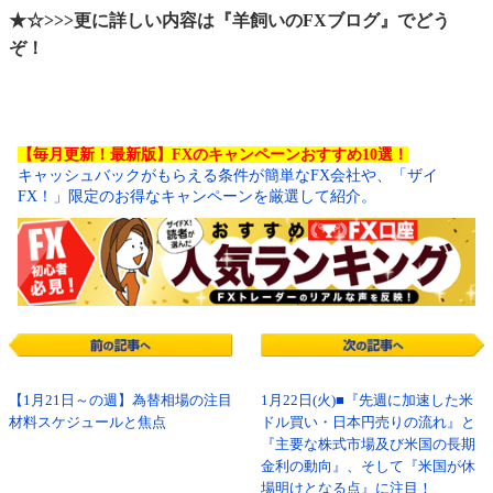
★☆>>>更に詳しい内容は『羊飼いのFXブログ』でどう
ぞ！
【毎月更新！最新版】FXのキャンペーンおすすめ10選！
キャッシュバックがもらえる条件が簡単なFX会社や、「ザイ
FX！」限定のお得なキャンペーンを厳選して紹介。
【1月21日～の週】為替相場の注目
1月22日(火)■『先週に加速した米
材料スケジュールと焦点
ドル買い・日本円売りの流れ』と
『主要な株式市場及び米国の長期
金利の動向』、そして『米国が休
場明けとなる点』に注目！