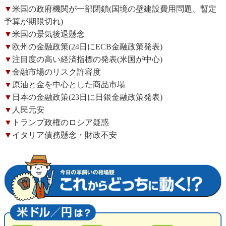
▼
米国の政府機関が一部閉鎖(国境の壁建設費用問題、暫定
予算が期限切れ)
▼
米国の景気後退懸念
▼
欧州の金融政策(24日にECB金融政策発表)
▼
注目度の高い経済指標の発表(米国が中心)
▼
金融市場のリスク許容度
▼
原油と金を中心とした商品市場
▼
日本の金融政策(23日に日銀金融政策発表)
▼
人民元安
▼
トランプ政権のロシア疑惑
▼
イタリア債務懸念・財政不安