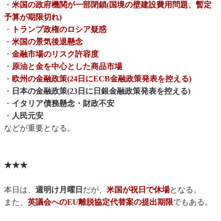
・
米国の政府機関が一部閉鎖(国境の壁建設費用問題、暫定
予算が期限切れ)
・
トランプ政権のロシア疑惑
・
米国の景気後退懸念
・
金融市場のリスク許容度
・
原油と金を中心とした商品市場
・
欧州の金融政策(24日にECB金融政策発表を控える)
・
日本の金融政策(23日に日銀金融政策発表を控える)
・
イタリア債務懸念・財政不安
・
人民元安
などが重要となる。
★★★
本日は、
週明け月曜日
だが、
米国が祝日で休場
となる。
また、
英議会へのEU離脱協定代替案の提出期限
でもある。