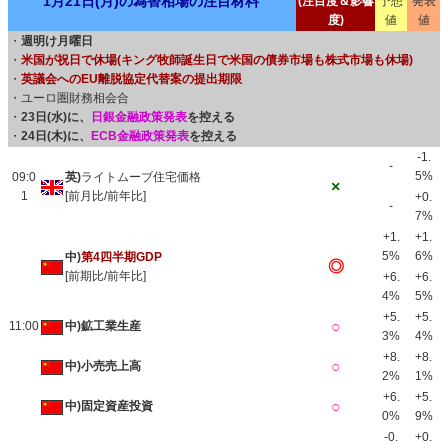
1月21日(月)の為替相場の注目材料
(注目度＆影響
予想
発表
度)
値
値
・
週明け月曜日
・
米国が祝日で休場(キング牧師誕生日で米国の債券市場も株式市場も休場)
・
英議会へのEU離脱協定代替案の提出期限
・ユーロ圏財務相会合
・
23日(水)に、
日銀金融政策発表
を控える
・
24日(木)に、
ECB金融政策発表
を控える
-1.
-
5%
09:0
英)
ライトムーブ住宅価格
×
1
[前月比/前年比]
+0.
-
7%
+1.
+1.
5%
6%
中)
第4四半期GDP
◎
[前期比/前年比]
+6.
+6.
4%
5%
+5.
+5.
○
11:00
中)鉱工業生産
3%
4%
+8.
+8.
○
中)小売売上高
2%
1%
+6.
+5.
○
中)固定資産投資
0%
9%
-0.
+0.