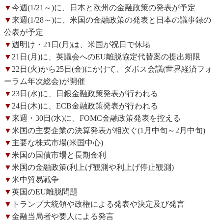
▼
今週(1/21～)に、日本と欧州の金融政策の発表が予定
▼
来週(1/28～)に、米国の金融政策の発表と日本の議事録の
公表が予定
▼
週明け・21日(月)は、米国が祝日で休場
▼
21日(月)に、英議会へのEU離脱協定代替案の提出期限
▼
22日(火)から25日(金)にかけて、ダボス会議(世界経済フォ
ーラム年次総会)が開催
▼
23日(水)に、日銀金融政策発表が行われる
▼
24日(木)に、ECB金融政策発表が行われる
▼
来週・30日(水)に、FOMC金融政策発表を控える
▼
米国の主要企業の決算発表が相次ぐ(1月中旬～2月中旬)
▼
主要な株式市場(米国中心)
▼
米国の国債市場と長期金利
▼
米国の金融政策(利上げ観測や利上げ停止観測)
▼
米中貿易戦争
▼
英国のEU離脱問題
▼
トランプ大統領や政権による発表や決定及び発言
▼
金融当局者や要人による発言