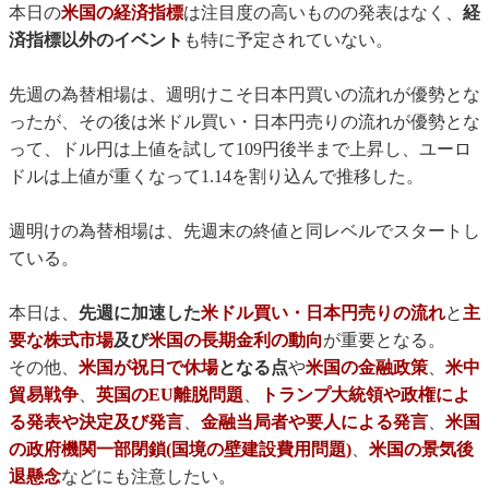
本日の
米国の経済指標
は注目度の高いものの発表はなく、
経
済指標以外のイベント
も特に予定されていない。
先週の為替相場は、週明けこそ日本円買いの流れが優勢とな
ったが、その後は米ドル買い・日本円売りの流れが優勢とな
って、ドル円は上値を試して109円後半まで上昇し、ユーロ
ドルは上値が重くなって1.14を割り込んで推移した。
週明けの為替相場は、先週末の終値と同レベルでスタートし
ている。
本日は、
先週に加速した
米ドル買い・日本円売りの流れ
と
主
要な株式市場
及び
米国の長期金利の動向
が重要となる。
その他、
米国が祝日で休場
となる点
や
米国の金融政策
、
米中
貿易戦争
、
英国のEU離脱問題
、
トランプ大統領や政権によ
る発表や決定及び発言
、
金融当局者や要人による発言
、
米国
の政府機関一部閉鎖(国境の壁建設費用問題)
、
米国の景気後
退懸念
などにも注意したい。