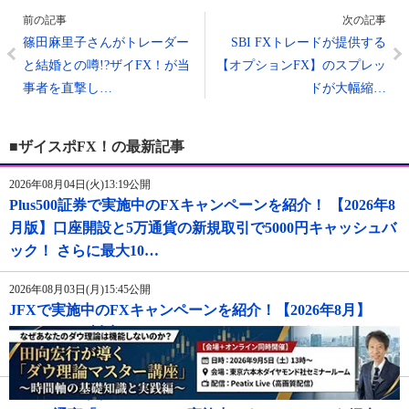
前の記事
次の記事
篠田麻里子さんがトレーダー
SBI FXトレードが提供する
と結婚との噂!?ザイFX！が当
【オプションFX】のスプレッ
事者を直撃し…
ドが大幅縮…
■ザイスポFX！の最新記事
2026年08月04日(火)13:19公開
Plus500証券で実施中のFXキャンペーンを紹介！ 【2026年8
月版】口座開設と5万通貨の新規取引で5000円キャッシュバ
ック！ さらに最大10…
2026年08月03日(月)15:45公開
JFXで実施中のFXキャンペーンを紹介！【2026年8月】
TradingView対応インジケーター、スキャルピングのコツを
まとめたレポート、現金50…
2026年08月03日(月)14:15公開