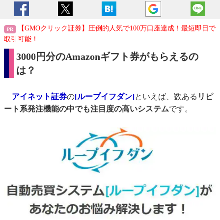
【GMOクリック証券】圧倒的人気で100万口座達成！最短即日で
取引可能！
3000円分のAmazonギフト券がもらえるの
は？
アイネット証券
の
[ループイフダン]
といえば、数ある
リピ
ート系発注機能の中でも注目度の高いシステム
です。