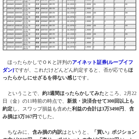
ほったらかしでＯＫと評判の
アイネット証券[ループイフ
ダン]
ですが、これだけどんどん約定すると、否が応でも
ほ
ったらかしにせざるを得ない感じ
です。
ということで、
約3週間ほったらかしてみた
ところ、2月22
日（金）の11時前の時点で、
新規・決済合せて300回以上も
約定
し、スワップ損益も含めた
利益の合計は3万3498円
、
含
み損は3万167円
でした。
ちなみに、
含み損の内訳
はというと、
「買い」ポジション