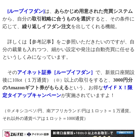
[ループイフダン]
は、
あらかじめ用意された売買システム
から、自分の
取引戦略に合うものを選択
すると、その条件に
応じて、
繰り返しイフダン注文
を出してくれる機能。
詳しくは【参考記事】をご参照いただきたいのですが、自
分の裁量も入れつつ、細かい設定や発注は自動売買に任せる
というしくみになっています。
その
アイネット証券［ループイフダン］
で、新規口座開設
後に10lot（１万通貨）
以上の取引をすると、
3000円分
（※）
のAmazonギフト券がもらえる
という、お得な
ザイＦＸ！限
定タイアップキャンペーン
が実施されていますよ！
（※メキシコペソ/円、南アフリカランド/円は１ロット＝１万通貨。
それ以外の通貨ペアは１ロット＝1000通貨）