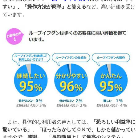
すい」、「操作方法が簡単」と答える
など、高い評価を受け
ています。
また、具体的な利用者の声としては、
「恐ろしい利益率に
驚いている」
、
「ほったらかしてＯＫで、しかも儲かってい
ますので、感謝」
、
「長期運用として最高のシステム」
、