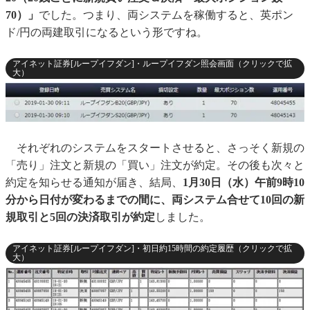
70）」
でした。つまり、両システムを稼働すると、英ポン
ド/円の両建取引になるという形ですね。
アイネット証券[ループイフダン]・ループイフダン照会画面（クリックで拡
大）
それぞれのシステムをスタートさせると、さっそく新規の
「売り」注文と新規の「買い」注文が約定。その後も次々と
約定を知らせる通知が届き、結局、
1月30日（水）午前9時10
分から日付が変わるまでの間に、両システム合せて10回の新
規取引と5回の決済取引が約定
しました。
アイネット証券[ループイフダン]・初日約15時間の約定履歴（クリックで拡
大）