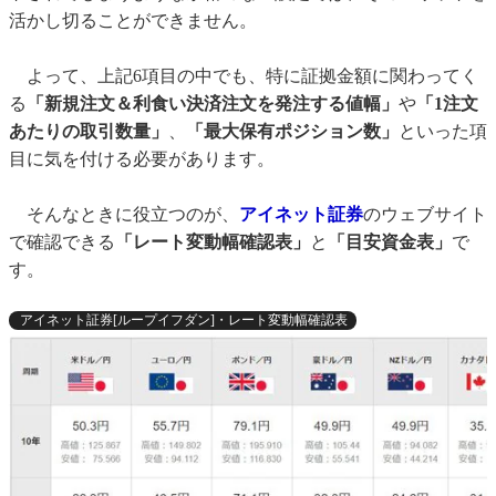
活かし切ることができません。
よって、上記6項目の中でも、特に証拠金額に関わってく
る
「新規注文＆利食い決済注文を発注する値幅」
や
「1注文
あたりの取引数量」
、
「最大保有ポジション数」
といった項
目に気を付ける必要があります。
そんなときに役立つのが、
アイネット証券
のウェブサイト
で確認できる
「レート変動幅確認表」
と
「目安資金表」
で
す。
アイネット証券[ループイフダン]・レート変動幅確認表