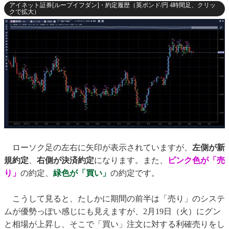
アイネット証券[ループイフダン]・約定履歴（英ポンド/円 4時間足、クリッ
クで拡大）
ローソク足の左右に矢印が表示されていますが、
左側が新
規約定
、
右側が決済約定
になります。また、
ピンク色が「売
り」
の約定、
緑色が「買い」
の約定です。
こうして見ると、たしかに期間の前半は「売り」のシステ
ムが優勢っぽい感じにも見えますが、2月19日（火）にグン
と相場が上昇し、そこで「買い」注文に対する利確売りをし