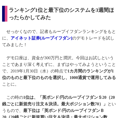
ランキング1位と最下位のシステムを3週間ほ
ったらかしてみた
せっかくなので、記者もループイフダンランキングをもと
に、
アイネット証券[ループイフダン]
のデモトレードを試し
てみました！
デモ口座は、資金が300万円と潤沢。今回はお試しという
ことであまり深く考えずに、まずはやってみようということ
で、2019年1月30日（水）の時点で
1カ月間のランキングが1
位のものと最下位のものを選択し、1000通貨で運用してみる
ことに。
この時の
1位は、「英ポンド/円のループイフダンＳ20（20
銭ごとに新規売り注文＆決済。最大ポジション数70）」
とい
うもので、
最下位は「英ポンド/円のループイフダンＢ
20（20銭ごとに新規買い注文＆決済・最大ポジション数