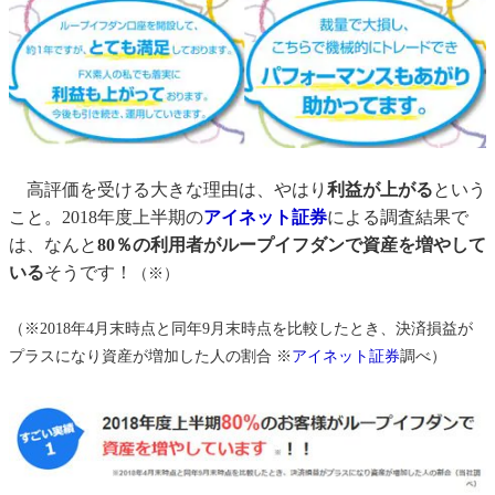
高評価を受ける大きな理由は、やはり
利益が上がる
という
こと。2018年度上半期の
アイネット証券
による調査結果で
は、なんと
80％の利用者がループイフダンで資産を増やして
いる
そうです！
（※）
（※2018年4月末時点と同年9月末時点を比較したとき、決済損益が
プラスになり資産が増加した人の割合 ※
アイネット証券
調べ）