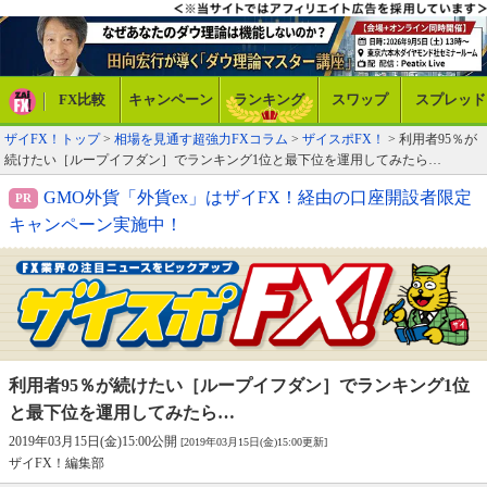
FX比較
キャンペーン
ランキング
スワップ
スプレッド
ザイFX！トップ
>
相場を見通す超強力FXコラム
>
ザイスポFX！
> 利用者95％が
続けたい［ループイフダン］でランキング1位と最下位を運用してみたら…
GMO外貨「外貨ex」はザイFX！経由の口座開設者限定
キャンペーン実施中！
利用者95％が続けたい［ループイフダン］で
ランキング1位
と最下位を運用してみたら…
2019年03月15日(金)15:00公開
[2019年03月15日(金)15:00更新]
ザイFX！編集部