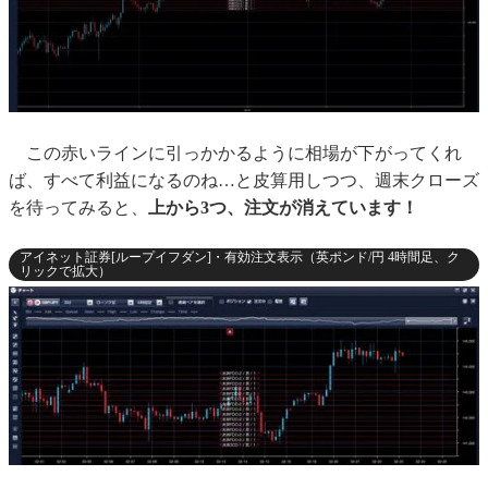
この赤いラインに引っかかるように相場が下がってくれ
ば、すべて利益になるのね…と皮算用しつつ、週末クローズ
を待ってみると、
上から3つ、注文が消えています！
アイネット証券[ループイフダン]・有効注文表示（英ポンド/円 4時間足、ク
リックで拡大）