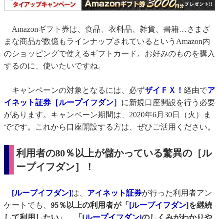
Amazonギフト券は、食品、衣料品、雑貨、書籍…さまざ
まな商品が数億もラインナップされているというAmazon内
のショッピングで使えるギフトカード。お好みのものを購入
するのに、使いたいですね。
キャンペーンの対象となるには、必ず
ザイＦＸ！
経由で
ア
イネット証券［ループイフダン］
に新規口座開設を行う必要
があります。キャンペーン期間は、2020年6月30日（火）ま
でです。これから口座開設する方は、ぜひご活用ください。
利用者の80％以上が儲かっている驚異の［ル
ープイフダン］！
[ループイフダン]
は、
アイネット証券
が行った利用者アン
ケートでも、
95％以上の利用者が「
[ループイフダン]
を継続
して利用したい」、「
[ループイフダン]
のしくみがわかりや