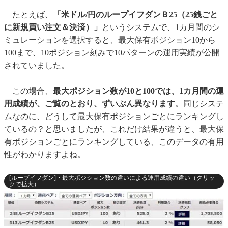
たとえば、
「米ドル/円のループイフダンＢ25（25銭ごと
に新規買い注文＆決済）」
というシステムで、1カ月間のシ
ミュレーションを選択すると、最大保有ポジション10から
100まで、10ポジション刻みで10パターンの運用実績が公開
されていました。
この場合、
最大ポジション数が10と100では、1カ月間の運
用成績が、ご覧のとおり、ずいぶん異なります
。同じシステ
ムなのに、どうして最大保有ポジションごとにランキングし
ているの？と思いましたが、これだけ結果が違うと、最大保
有ポジションごとにランキングしている、このデータの有用
性がわかりますよね。
[ループイフダン]・最大ポジション数の違いによる運用成績の違い（クリッ
クで拡大）