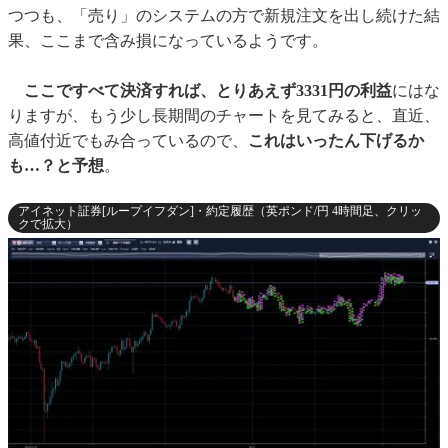
つつも、「売り」のシステムの方で新規注文を出し続けた結
果、ここまで含み損になっているようです。
ここですべて決済すれば、とりあえず3331円の利益
にはな
りますが、もう少し長期間のチャートを見てみると、直近、
高値付近でもみ合っているので、
これはいったん下げるか
も…？と予想
。
アイネット証券[ループイフダン]・約定履歴（英ポンド/円 4時間足、クリッ
クで拡大）