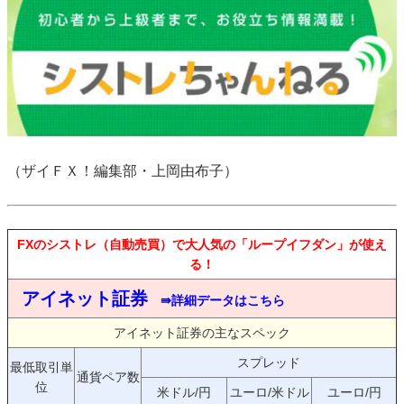
（ザイＦＸ！編集部・上岡由布子）
FXのシストレ（自動売買）で大人気の「ループイフダン」が使え
る！
アイネット証券
⇛詳細データはこちら
アイネット証券の主なスペック
スプレッド
最低取引単
通貨ペア数
位
米ドル/円
ユーロ/米ドル
ユーロ/円