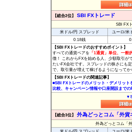
SBI FXトレード
【総合2位】
SBI 
米ドル/円 スプレッド
ユーロ/米
0.18銭
0
【SBI FXトレードのおすすめポイント】
すべての通貨ペアを
「1通貨」単位、一般的
徴！ これからFXを始める人、少額取引が
たいFX会社です。スプレッドの狭さにも定
で、取引量が増えて稼げるようになってか
【SBI FXトレードの関連記事】
■SBI FXトレードのメリット・デメリッ
比較、キャンペーン情報や口座開設までの
▼
外為どっとコム「外貨
【総合3位】
外為どっとコム「
米ドル/円 スプレッド
ユーロ/米