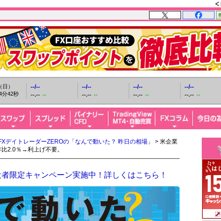
日（日）
--/--
--/--
--/--
--/--
4分43秒
--.--
--
--.--
--
--.--
--
--.--
--
FXデイトレーダーZEROの「なんで動いた？ 昨日の相場」
> 米企業
比2.0％→利上げ不要。
設者限定キャンペーン実施中！詳しくはこちら！