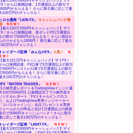
【最大100万4000円キャッシュバック】ザイ
FX！から口座開設後、1万通貨以上の取引で
4000円がもらえる！ さらに取引量に応じて最
大100万円のチャンスも！
ヒロセ通商「LION FX」
キャッシュバック増
額
ＮＥＷ！
【最大100万7000円キャッシュバック】ザイ
FX！から口座開設後、英ポンド/円1万通貨以
上の取引で5000円がもらえる！ さらに他社か
らのりかえなら2000円！ 取引量に応じて最大
100万円のチャンスも！
トレイダーズ証券「みんなのFX」
人気！
Ｎ
ＥＷ！
【最大101万円キャッシュバック】ザイFX！
から口座開設後、FX口座で5万通貨以上の取引
で5000円+シストレ口座で5万通貨以上の取引
で5000円がもらえる！ さらに取引量に応じて
最大100万円のチャンスも！
JFX「MATRIX TRADER」
ＮＥＷ！
【小林芳彦レポート＆TradingViewインジと最
大100万5000円】口座開設完了で小林芳彦オ
リジナルレポート「FXスキャルピングのコ
ツ」およびTradingView専用インジケーター
「コバスキャインジ」当日プレゼント＆専用
フォームからの申込と合計1万通貨以上の新規
取引で5000円キャッシュバック！さらに取引
量に応じて最大100万円のチャンスも！
トレイダーズ証券「LIGHT FX」
ＮＥＷ！
【最大100万3000円キャッシュバック】ザイ
FX！から口座開設後、LIGHT FXで5万通貨以