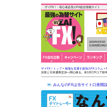
ザイFX！ - 初心者必見のFX総合情報サイト
2026年8月9
日本時間10時2
ザイFX！トップ
>
相場を見通す超強力FXコラム
>
決算と日米通商交渉へ関心移る。米3月CPIコア前年
みんなのFXは当サイト口座開