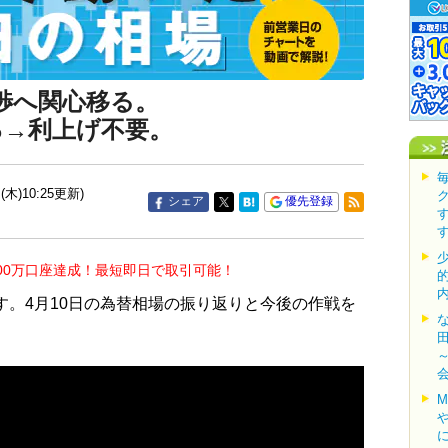
渉へ関心移る。
0％→利上げ不要。
(木)10:25更新)
シェア
優先登録
00万口座達成！最短即日で取引可能！
す。4月10日の為替相場の振り返りと今後の作戦を