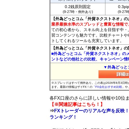
0.2銭原則固定
0.3p
(9-27時・例外あり)
(9-2
【外為どっとコム「外貨ネクストネオ」の
業界最狭水準のスプレッドと豊富な情報で
ての初心者から、スキル向上を目指す中・
習コンテンツも魅力です。比較チャートや
トしてくれるツールも充実しています。
【外為どっとコム「外貨ネクストネオ」の
■外為どっとコム「外貨ネクストネオ」の
ントなどの他社との比較、キャンペーン情
▼外為どっと
※スプレッドはすべて例外あり。この表は2026年8月3日
ます。最新の情報はザイFX！の
「FX会社おすすめ比較」
や
各FX口座のさらに詳しい情報や10
【※関連記事はこちら！】
⇒
FXトレーダーのリアルな声を反映！
ランキング！