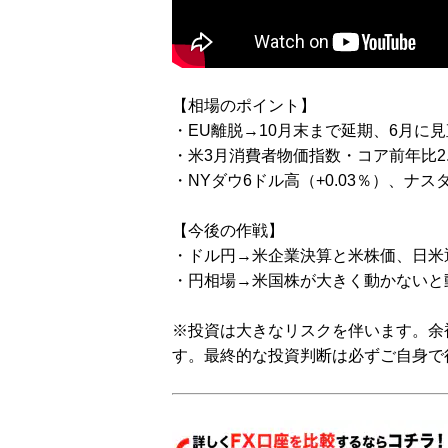
【相場のポイント】
・EU離脱→10月末まで延期、6月に
・米3月消費者物価指数・コア前年比2.
・NYダウ6ドル高（+0.03％）、ナスダ
【今後の作戦】
・ドル円→米企業決算と米株価、日米
・円相場→米国株が大きく動かないと
※投資は大きなリスクを伴います。余
す。最終的な投資判断は必ずご自身で