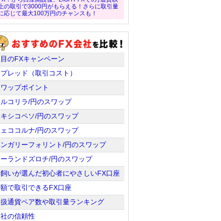
上の取引で3000円がもらえる！さらに取引量
に応じて最大100万円のチャンスも！
注目のFXキャンペーン
スプレッド（取引コスト）
スワップポイント
トルコリラ/円のスワップ
メキシコペソ/円のスワップ
チェココルナ/円のスワップ
ハンガリーフォリント/円のスワップ
ポーランドズロチ/円のスワップ
羊飼いが選んだ初心者にやさしいFX口座
少額で取引できるFX口座
取扱通貨ペア数や取引量ランキング
会社の信頼性