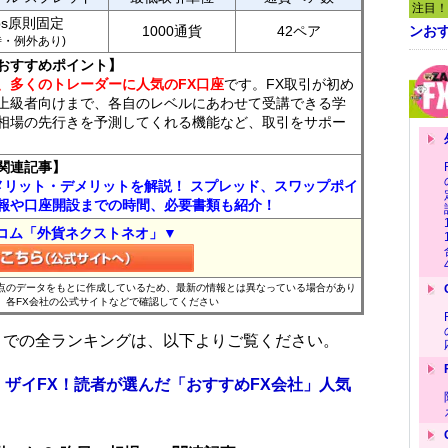
注目！
ips原則固定
1000通貨
42ペア
ンおす
7時・例外あり)
おすすめポイント】
、多くのトレーダーに人気のFX口座
です。FX取引が初め
上級者向けまで、各自のレベルにあわせて受講できる学
相場の先行きを予測してくれる機能など、取引をサポー
関連記事】
メリット・デメリットを解説！ スプレッド、スワップポイ
報や口座開設までの時間、必要書類も紹介！
コム「外貨ネクストネオ」▼
時点のデータをもとに作成しているため、最新の情報とは異なっている場合があり
、各FX会社の公式サイトなどで確認してください
位までの全ランキングは、以下よりご覧ください。
 ザイFX！読者が選んだ「おすすめFX会社」人気