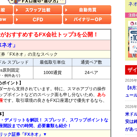
読者がおすすめするFX会社トップ3を公開！
Xネオ」
証券「FXネオ」の主なスペック
ドル スプレッド
最低取引単位
通貨ペア数
ザイ
ips原則固定
1000通貨
24ペア
7時・例外あり)
2026
めポイント】
【8
ダーから支持されています。特に、スマホアプリの操作
ップポイントなどのスペック面も申し分ないため、
あら
ュー
座
です。取引環境の良さをFX口座選びで優先するなら、
2026
事】
米ドル
ト・デメリットを解説！ スプレッド、スワップポイントな
安は終
座開設までの時間、必要書類も紹介！
があ
リック証券「FXネオ」▼