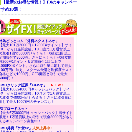
【最新のお得な情報！】FXのキャンペー
すめ10選！
外為どっとコム「外貨ネクストネオ」
【最大101万2000円＋1200FXポイント】ザイ
FX！から口座開設後、FX口座で1万通貨以上
の取引1回で5000円+らくらくFX積立1回以上
定期買付で3000円。さらにらくらくFX積立開
設200FXポイント＆定期買付1回以上で
1000FXポイント。さらに取引量に応じて最大
100万円に加え、スクール受講と理解度テスト
合格などで1000円、CFD開設と取引で最大
4000円！
GMOクリック証券「FXネオ」
ＮＥＷ！
【最大100万4000円キャッシュバック】ザイ
FX！から口座開設後、FXネオで1万通貨以上
の取引で4000円がもらえる！ さらに取引量に
応じて最大100万円のチャンスも！
FXブロードネット
【最大6万3000円キャッシュバック】当サイト
限定！1万通貨以上の取引で現金3000円がもら
えるキャンペーン実施中！
GMO外貨「外貨ex」
人気上昇中！