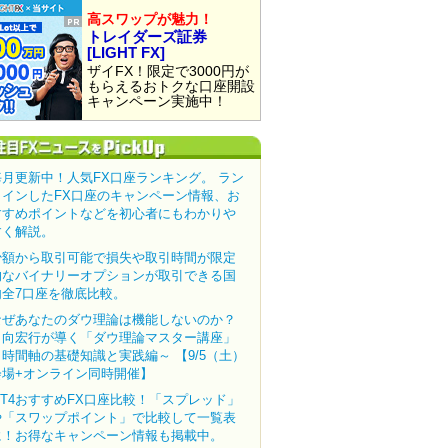
高スワップが魅力！
トレイダーズ証券
[LIGHT FX]
ザイFX！限定で3000円が
もらえるおトクな口座開設
キャンペーン実施中！
毎月更新中！人気FX口座ランキング。 ラン
クインしたFX口座のキャンペーン情報、お
すすめポイントなどを初心者にもわかりや
すく解説。
少額から取引可能で損失や取引時間が限定
的なバイナリーオプションが取引できる国
内全7口座を徹底比較。
なぜあなたのダウ理論は機能しないのか？
田向宏行が導く「ダウ理論マスター講座」
～時間軸の基礎知識と実践編～ 【9/5（土）
会場+オンライン同時開催】
MT4おすすめFX口座比較！「スプレッド」
や「スワップポイント」で比較して一覧表
に！お得なキャンペーン情報も掲載中。