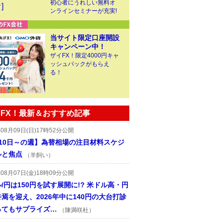
初心者にうれしい無料オ
ンラインセミナーが充実!
当サイト限定口座開設
キャンペーン中！
ザイFX！限定4000円キャ
ッシュバックがもらえ
る！
FX！最新＆おすすめ記事
年08月09日(日)17時52分公開
月10日～の週】為替相場の注目材料スケジ
ルと焦点
（羊飼い）
年08月07日(金)18時09分公開
/円は150円を試す展開に!? 米ドル高・円
焉を迎え、2026年中に140円の大台打診
ってもサプライズ…
（陳満咲杜）