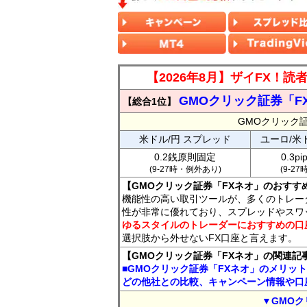
【2026年8月】ザイFX！
GMOクリック証券「F
【総合1位】
GMOクリック
米ドル/円 スプレッド
ユーロ/米
0.2銭原則固定
0.3p
(9-27時・例外あり)
(9-2
【GMOクリック証券「FXネオ」のおすす
機能性の高い取引ツールが、多くのトレー
性が非常に優れており、スプレッドやスワ
ゆるスタイルのトレーダーにおすすめの口
選択肢から外せないFX口座と言えます。
【GMOクリック証券「FXネオ」の関連記
■GMOクリック証券「FXネオ」のメリッ
どの他社との比較、キャンペーン情報や口
▼GMOク