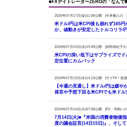
■FXデイトレーダーZEROの「なん
2026年07月17日(金)11:06公開 [今井雅
米ドル/円は米CPI後も崩れず16
か、値動きが安定したトルコリラ/
2026年07月15日(水)15:48公開 [持田有
米CPIの深い低下はサプライズで
定位置にカムバック
2026年07月15日(水)14:19公開 [ザイFX
【今週の見通し】米ドル/円は緩やか
発言や予想下回る米CPIでも米ド
2026年07月14日(火)07:09公開 [FX・
7月14日(火)■『米国の消費者物
度の議会証言(14日15日)』、そ