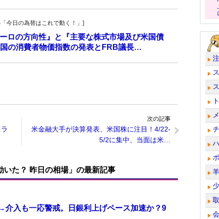
羊飼いの「今日の為替はこれで動く！」]
、ユーロの方向性』と『主要な株式市場及び米国債
国の消費者物価指数の発表とFRB議長…
次の記事
トラ
米金融大手が決算発表、米国株に注目！4/22-
5/2に集中、当面は米…
で動いた？ 昨日の相場」の最新記事
計→介入も一応警戒。日銀利上げペース加速か？9