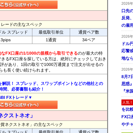
2026
口先
反発
FXトレードの主なスペック
の雇
ドル スプレッド
最低取引単位
通貨ペア数
2026
.3pips
1通貨
34ペア
ドル
応警
なFX口座の1/1000の規模から取引できる
のが最大の特
地な
できるFX口座を探している方は、絶対にチェックしておき
評があり、1回の取引で1000万通貨まで注文が出せるの
2026
らも長く使い続けられます。
8月7
トを解説！ スプレッド、スワップポイントなどの他社との
思惑
時間、必要書類も紹介！
『米
SBI FXトレード▼
人気！
を比
ネクストネオ」
FX口
やチ
外貨ネクストネオ」の主なスペック
ドル スプレッド
最低取引単位
通貨ペア数