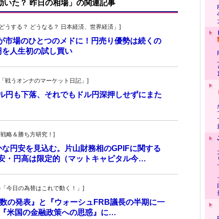
で動いた？ 昨日の相場」の関連記事
人の「どうする？ どうなる？ 日本経済、世界経済」]
5円が市場のひとつのメドに！円売り優勢は続くの
円を人生初の試し買い
紀子の「戦うオンナのマーケット日記」]
ドル円も下落、それでもドル円深押しせずにまた
！投資戦略＆勝ち方研究！]
な円安を見込む。片山財務相のGPIFに関する
ル安・円高は限定的（マットキャピタル今…
羊飼いの「今日の為替はこれで動く！」]
価指数の発表』と『ウォーシュFRB議長の半期に一
して『米国の金融政策への思惑』に…