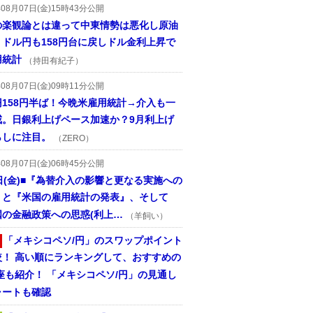
年08月07日(金)15時43分公開
の楽観論とは違って中東情勢は悪化し原油
、ドル円も158円台に戻しドル金利上昇で
用統計
（持田有紀子）
年08月07日(金)09時11分公開
円158円半ば！今晩米雇用統計→介入も一
戒。日銀利上げペース加速か？9月利上げ
らしに注目。
（ZERO）
年08月07日(金)06時45分公開
日(金)■『為替介入の影響と更なる実施への
』と『米国の雇用統計の発表』、そして
国の金融政策への思惑(利上…
（羊飼い）
「メキシコペソ/円」のスワップポイント
較！ 高い順にランキングして、おすすめの
座も紹介！ 「メキシコペソ/円」の見通し
ャートも確認