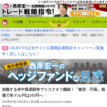
FX比較
キャンペーン
ランキング
スワップ
スプレッド
ザイFX！トップ
>
相場を見通す超強力FXコラム
>
西原宏一の「ヘッジファンド
の思惑」
> 加熱する米中貿易戦争でリスクオフ継続！「株安・円高」相場で米ド
ル/円は105円へ
LIGHT FXは当サイト口座開設者限定キャンペーン実施
中！詳しくはこちら！
加熱する米中貿易戦争でリスクオフ継続！
「株安・円高」相
場で米ドル/円は105円へ
2019年05月23日(木)12:50公開
[2019年05月23日(木)12:50更新]
西原宏一