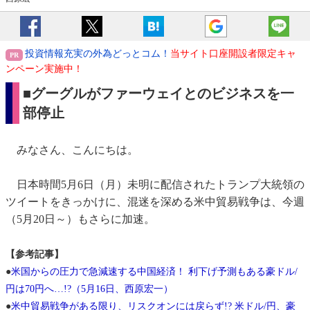
投資情報充実の外為どっとコム！
当サイト口座開設者限定キャ
ンペーン実施中！
■グーグルがファーウェイとのビジネスを一
部停止
みなさん、こんにちは。
日本時間5月6日（月）未明に配信されたトランプ大統領の
ツイートをきっかけに、混迷を深める米中貿易戦争は、今週
（5月20日～）もさらに加速。
【参考記事】
●
米国からの圧力で急減速する中国経済！ 利下げ予測もある豪ドル/
円は70円へ…!?（5月16日、西原宏一）
●
米中貿易戦争がある限り、リスクオンには戻らず!? 米ドル/円、豪