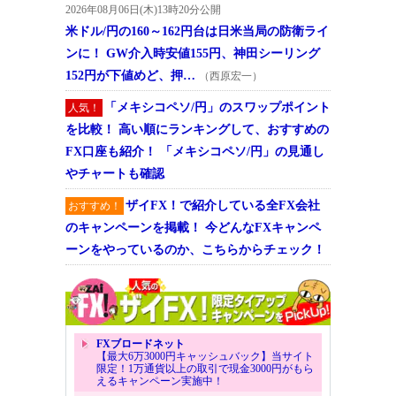
2026年08月06日(木)13時20分公開
米ドル/円の160～162円台は日米当局の防衛ライ
ンに！ GW介入時安値155円、神田シーリング
152円が下値めど、押…
（西原宏一）
「メキシコペソ/円」のスワップポイント
人気！
を比較！ 高い順にランキングして、おすすめの
FX口座も紹介！ 「メキシコペソ/円」の見通し
やチャートも確認
ザイFX！で紹介している全FX会社
おすすめ！
のキャンペーンを掲載！ 今どんなFXキャンペ
ーンをやっているのか、こちらからチェック！
FXブロードネット
【最大6万3000円キャッシュバック】当サイト
限定！1万通貨以上の取引で現金3000円がもら
えるキャンペーン実施中！