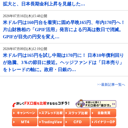
拡大と、日本長期金利上昇を見越した…
2026年07月16日(木)15:48公開
米ドル/円は160円台を着実に固め早晩165円、年内170円へ！
片山財務相の「GPIF活用」発言による円高は数日で消滅。
GPIFが目先の円安を変え…
2026年07月09日(木)12:19公開
米ドル/円は165円を試し中期は170円に！ 日本10年債利回り
が急騰、3％の節目に接近。ヘッジファンドは「日本売り」
をトレードの軸に。政府・日銀の…
>>最新記事一覧へ