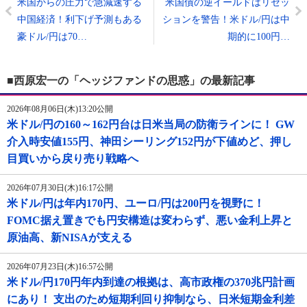
米国からの圧力で急減速する
米国債の逆イールドはリセッ
中国経済！利下げ予測もある
ションを警告！米ドル/円は中
豪ドル/円は70…
期的に100円…
■西原宏一の「ヘッジファンドの思惑」の最新記事
2026年08月06日(木)13:20公開
米ドル/円の160～162円台は日米当局の防衛ラインに！ GW
介入時安値155円、神田シーリング152円が下値めど、押し
目買いから戻り売り戦略へ
2026年07月30日(木)16:17公開
米ドル/円は年内170円、ユーロ/円は200円を視野に！
FOMC据え置きでも円安構造は変わらず、悪い金利上昇と
原油高、新NISAが支える
2026年07月23日(木)16:57公開
米ドル/円170円年内到達の根拠は、高市政権の370兆円計画
にあり！ 支出のため短期利回り抑制なら、日米短期金利差