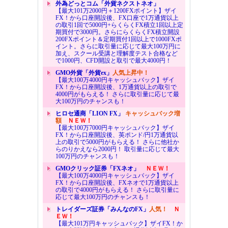
外為どっとコム「外貨ネクストネオ」
【最大101万2000円＋1200FXポイント】ザイ
FX！から口座開設後、FX口座で1万通貨以上
の取引1回で5000円+らくらくFX積立1回以上定
期買付で3000円。さらにらくらくFX積立開設
200FXポイント＆定期買付1回以上で1000FXポ
イント。さらに取引量に応じて最大100万円に
加え、スクール受講と理解度テスト合格など
で1000円、CFD開設と取引で最大4000円！
GMO外貨「外貨ex」
人気上昇中！
【最大100万4000円キャッシュバック】ザイ
FX！から口座開設後、1万通貨以上の取引で
4000円がもらえる！ さらに取引量に応じて最
大100万円のチャンスも！
ヒロセ通商「LION FX」
キャッシュバック増
額
ＮＥＷ！
【最大100万7000円キャッシュバック】ザイ
FX！から口座開設後、英ポンド/円1万通貨以
上の取引で5000円がもらえる！ さらに他社か
らのりかえなら2000円！ 取引量に応じて最大
100万円のチャンスも！
GMOクリック証券「FXネオ」
ＮＥＷ！
【最大100万4000円キャッシュバック】ザイ
FX！から口座開設後、FXネオで1万通貨以上
の取引で4000円がもらえる！ さらに取引量に
応じて最大100万円のチャンスも！
トレイダーズ証券「みんなのFX」
人気！
Ｎ
ＥＷ！
【最大101万円キャッシュバック】ザイFX！か