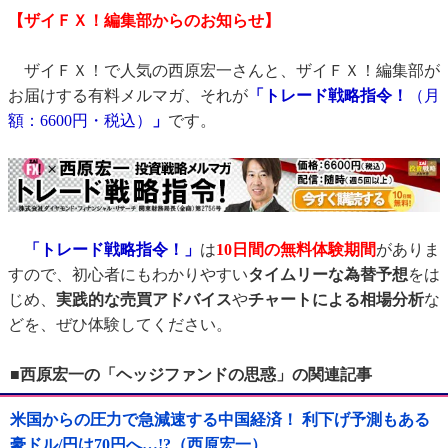
【ザイＦＸ！編集部からのお知らせ】
ザイＦＸ！で人気の西原宏一さんと、ザイＦＸ！編集部が
お届けする有料メルマガ、それが
「トレード戦略指令！
（月
額：6600円・税込）
」
です。
「トレード戦略指令！」
は
10日間の無料体験期間
がありま
すので、初心者にもわかりやすい
タイムリーな為替予想
をは
じめ、
実践的な売買アドバイス
や
チャートによる相場分析
な
どを、ぜひ体験してください。
■西原宏一の「ヘッジファンドの思惑」の関連記事
米国からの圧力で急減速する中国経済！ 利下げ予測もある
豪ドル/円は70円へ…!?（西原宏一）