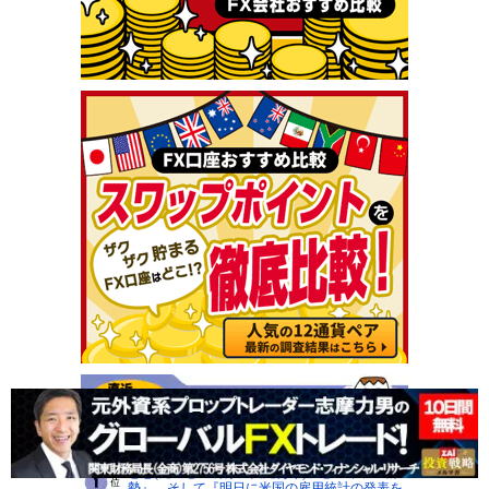
8月6日(木)■『為替介入の影響と更なる実施への
思惑(先週と週明けに実施あり)』と『イラン情
勢』、そして『明日に米国の雇用統計の発表を