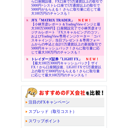
ら口座開設後、FX口座で5万通貨以上の取引で
5000円+シストレ口座で5万通貨以上の取引で
5000円がもらえる！ さらに取引量に応じて最
大100万円のチャンスも！
JFX「MATRIX TRADER」
ＮＥＷ！
【小林芳彦レポート＆TradingViewインジと最
大100万5000円】口座開設完了で小林芳彦オリ
ジナルレポート「FXスキャルピングのコツ」
およびTradingView専用インジケーター「コバ
スキャインジ」当日プレゼント＆専用フォー
ムからの申込と合計1万通貨以上の新規取引で
5000円キャッシュバック！さらに取引量に応
じて最大100万円のチャンスも！
トレイダーズ証券「LIGHT FX」
ＮＥＷ！
【最大100万3000円キャッシュバック】ザイ
FX！から口座開設後、LIGHT FXで5万通貨以
上の取引で3000円がもらえる！さらに取引量
に応じて最大100万円のチャンスも！
注目のFXキャンペーン
スプレッド（取引コスト）
スワップポイント