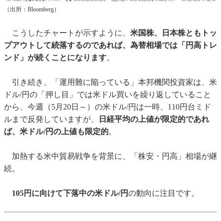
（出所：Bloomberg）
こうしたチャートが示すように、
米国株、日本株ともトッ
プアウトして続落するのであれば、為替相場では「円高トレ
ンド」が続くことになります
。
引き続き、「運用難に陥っている」本邦機関投資家は、米
ドル/円の「押し目」では米ドル買いを繰り返していること
から、今週（5月20日～）の米ドル/円は一時、110円台ミド
ルまで反発していますが、
日経平均の上値が限定的であれ
ば、米ドル/円の上値も限定的
。
加熱する米中貿易戦争を背景に、「株安・円高」相場が継
続。
105円に向けて下落中の米ドル/円
の動向に注目です。