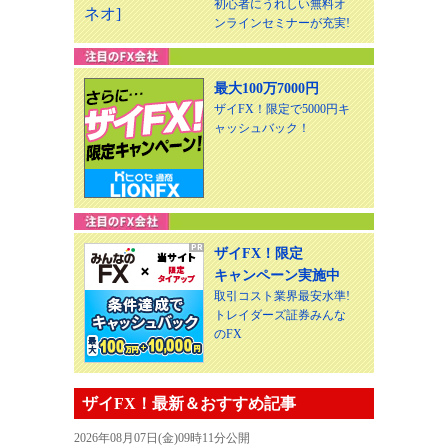
初心者にうれしい無料オ
ンラインセミナーが充実!
最大100万7000円
ザイFX！限定で5000円キ
ャッシュバック！
ザイFX！限定
キャンペーン実施中
取引コスト業界最安水準!
トレイダーズ証券みんな
のFX
ザイFX！最新＆おすすめ記事
2026年08月07日(金)09時11分公開