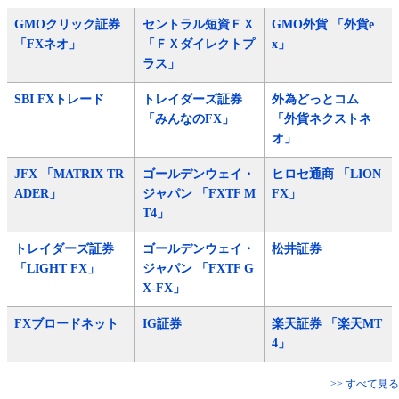
GMOクリック証券
セントラル短資ＦＸ
GMO外貨 「外貨e
「FXネオ」
「ＦＸダイレクトプ
x」
ラス」
SBI FXトレード
トレイダーズ証券
外為どっとコム
「みんなのFX」
「外貨ネクストネ
オ」
JFX 「MATRIX TR
ゴールデンウェイ・
ヒロセ通商 「LION
ADER」
ジャパン 「FXTF M
FX」
T4」
トレイダーズ証券
ゴールデンウェイ・
松井証券
「LIGHT FX」
ジャパン 「FXTF G
X-FX」
FXブロードネット
IG証券
楽天証券 「楽天MT
4」
>> すべて見る