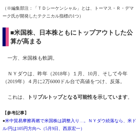
（※編集部注：「ＴＤシーケンシャル」とは、トーマス・Ｒ・デマ
ーク氏が開発したテクニカル指標の1つ）
■米国株、日本株ともにトップアウトした公
算が高まる
一方、米国株も軟調。
ＮＹダウは、昨年（2018年）１月、10月、そして今年
（2019年）４月に2万6000ドル台で高値をつけ、反落。
これは、
トリプルトップとなる可能性を示しています
。
【参考記事】
●
米中貿易摩擦再燃で米国株は調整入り…。ＮＹダウ続落なら、米ド
ル/円は105円方向へ（5月9日、西原宏一）