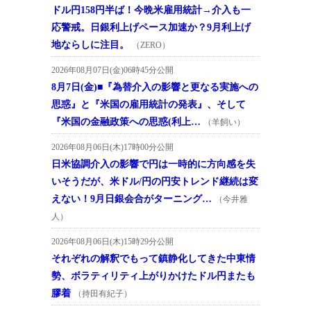
ドル円158円半ば！今晩米雇用統計→介入も一
応警戒。日銀利上げペース加速か？9月利上げ
地ならしに注目。
（ZERO）
2026年08月07日(金)06時45分公開
8月7日(金)■『為替介入の影響と更なる実施への
思惑』と『米国の雇用統計の発表』、そして
『米国の金融政策への思惑(利上…
（羊飼い）
2026年08月06日(木)17時00分公開
日米協調介入の影響で円は一時的に方向感を失
いそうだが、米ドル/円の円安トレンド継続は変
えない！9月日銀会合がターニング…
（今井雅
人）
2026年08月06日(木)15時29分公開
それぞれの解釈でもって鎮静化してきた中東情
勢、ボラティリティ上がりかけたドル円またも
膠着
（持田有紀子）