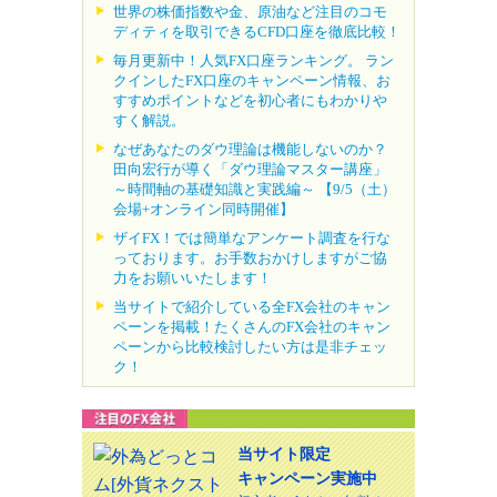
世界の株価指数や金、原油など注目のコモ
ディティを取引できるCFD口座を徹底比較！
毎月更新中！人気FX口座ランキング。 ラン
クインしたFX口座のキャンペーン情報、お
すすめポイントなどを初心者にもわかりや
すく解説。
なぜあなたのダウ理論は機能しないのか？
田向宏行が導く「ダウ理論マスター講座」
～時間軸の基礎知識と実践編～ 【9/5（土）
会場+オンライン同時開催】
ザイFX！では簡単なアンケート調査を行な
っております。お手数おかけしますがご協
力をお願いいたします！
当サイトで紹介している全FX会社のキャン
ペーンを掲載！たくさんのFX会社のキャン
ペーンから比較検討したい方は是非チェッ
ク！
当サイト限定
キャンペーン実施中