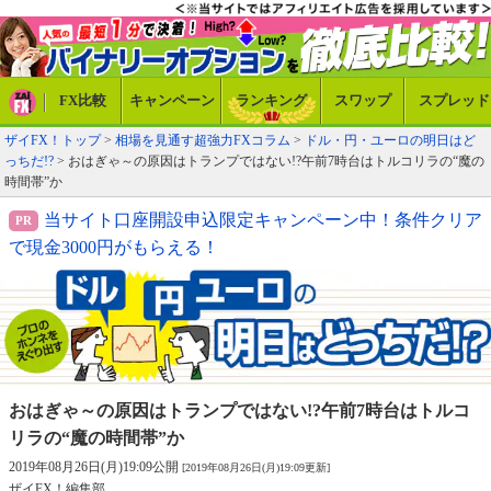
FX比較
キャンペーン
ランキング
スワップ
スプレッド
ザイFX！トップ
>
相場を見通す超強力FXコラム
>
ドル・円・ユーロの明日はど
っちだ!?
> おはぎゃ～の原因はトランプではない!?午前7時台はトルコリラの“魔の
時間帯”か
当サイト口座開設申込限定キャンペーン中！条件クリア
で現金3000円がもらえる！
おはぎゃ～の原因はトランプではない!?
午前7時台はトルコ
リラの“魔の時間帯”か
2019年08月26日(月)19:09公開
[2019年08月26日(月)19:09更新]
ザイFX！編集部