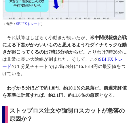
（出所：
SBI FXトレード
）
それ以降はしばらく小動きが続いたが、
米中関税報復合戦
による下窓がかわいいものと思えるようなダイナミックな動
きが起こってくるのは7時25分頃から
だ。とりわけ7時26分に
は非常に長い大陰線が刻まれた。そして、この
SBI FXトレ
ード
の１分足チャートでは7時29分に16.1614円の最安値をつ
けている。
わずか５分ほどで約1.8円、約10.1％の急落
だ。
前週末終値
を基準に計算すれば、約2.1円、約11.6％の急落
となる。
ストップロス注文や強制ロスカットが急落の
原因か？