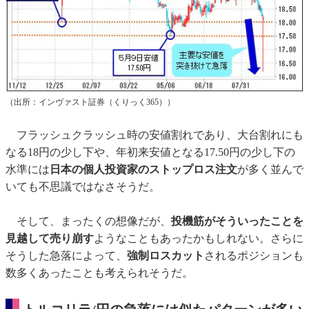
（出所：インヴァスト証券（くりっく365））
フラッシュクラッシュ時の安値割れであり、大台割れにも
なる18円の少し下や、年初来安値となる17.50円の少し下の
水準には
日本の個人投資家のストップロス注文
が多く並んで
いても不思議ではなさそうだ。
そして、まったくの想像だが、
投機筋がそういったことを
見越して売り崩す
ようなこともあったかもしれない。さらに
そうした急落によって、
強制ロスカット
されるポジションも
数多くあったことも考えられそうだ。