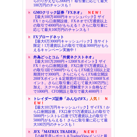
らのりかえなら2000円！ 取引量に応じて最大
100万円のチャンスも！
GMOクリック証券「FXネオ」
ＮＥＷ！
【最大100万4000円キャッシュバック】ザイ
FX！から口座開設後、FXネオで1万通貨以上
の取引で4000円がもらえる！ さらに取引量に
応じて最大100万円のチャンスも！
FXブロードネット
【最大6万3000円キャッシュバック】当サイト
限定！1万通貨以上の取引で現金3000円がもら
えるキャンペーン実施中！
外為どっとコム「外貨ネクストネオ」
【最大101万2000円＋1200FXポイント】ザイ
FX！から口座開設後、FX口座で1万通貨以上
の取引1回で5000円+らくらくFX積立1回以上定
期買付で3000円。さらにらくらくFX積立開設
200FXポイント＆定期買付1回以上で1000FXポ
イント。さらに取引量に応じて最大100万円に
加え、スクール受講と理解度テスト合格など
で1000円、CFD開設と取引で最大4000円！
トレイダーズ証券「みんなのFX」
人気！
Ｎ
ＥＷ！
【最大101万円キャッシュバック】ザイFX！か
ら口座開設後、FX口座で5万通貨以上の取引で
5000円+シストレ口座で5万通貨以上の取引で
5000円がもらえる！ さらに取引量に応じて最
大100万円のチャンスも！
JFX「MATRIX TRADER」
ＮＥＷ！
【小林芳彦レポート＆TradingViewインジと最