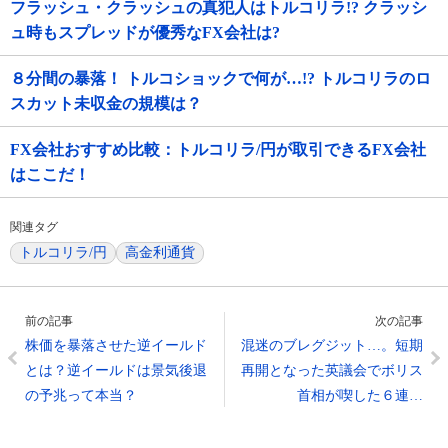
フラッシュ・クラッシュの真犯人はトルコリラ!? クラッシ
ュ時もスプレッドが優秀なFX会社は?
８分間の暴落！ トルコショックで何が…!? トルコリラのロ
スカット未収金の規模は？
FX会社おすすめ比較：トルコリラ/円が取引できるFX会社
はここだ！
関連タグ
トルコリラ/円
高金利通貨
前の記事
次の記事
株価を暴落させた逆イールド
混迷のブレグジット…。短期
とは？逆イールドは景気後退
再開となった英議会でボリス
の予兆って本当？
首相が喫した６連…