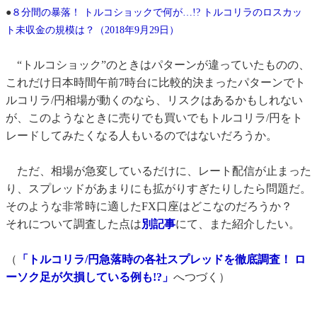
●
８分間の暴落！ トルコショックで何が…!? トルコリラのロスカッ
ト未収金の規模は？（2018年9月29日）
“トルコショック”のときはパターンが違っていたものの、
これだけ日本時間午前7時台に比較的決まったパターンでト
ルコリラ/円相場が動くのなら、リスクはあるかもしれない
が、このようなときに売りでも買いでもトルコリラ/円をト
レードしてみたくなる人もいるのではないだろうか。
ただ、相場が急変しているだけに、レート配信が止まった
り、スプレッドがあまりにも拡がりすぎたりしたら問題だ。
そのような非常時に適したFX口座はどこなのだろうか？
それについて調査した点は
別記事
にて、また紹介したい。
（
「トルコリラ/円急落時の各社スプレッドを徹底調査！ ロ
ーソク足が欠損している例も!?」
へつづく）