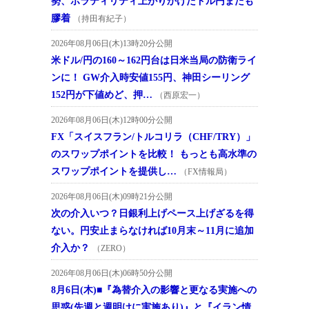
勢、ボラティリティ上がりかけたドル円またも
膠着
（持田有紀子）
2026年08月06日(木)13時20分公開
米ドル/円の160～162円台は日米当局の防衛ライ
ンに！ GW介入時安値155円、神田シーリング
152円が下値めど、押…
（西原宏一）
2026年08月06日(木)12時00分公開
FX「スイスフラン/トルコリラ（CHF/TRY）」
のスワップポイントを比較！ もっとも高水準の
スワップポイントを提供し…
（FX情報局）
2026年08月06日(木)09時21分公開
次の介入いつ？日銀利上げペース上げざるを得
ない。円安止まらなければ10月末～11月に追加
介入か？
（ZERO）
2026年08月06日(木)06時50分公開
8月6日(木)■『為替介入の影響と更なる実施への
思惑(先週と週明けに実施あり)』と『イラン情