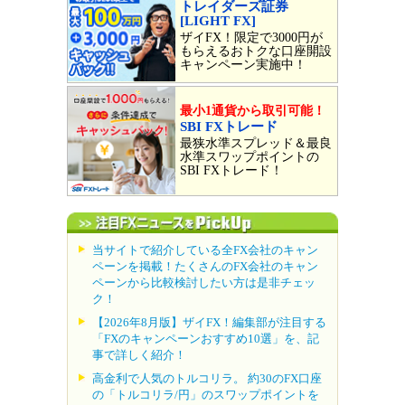
トレイダーズ証券
[LIGHT FX]
ザイFX！限定で3000円が
もらえるおトクな口座開設
キャンペーン実施中！
最小1通貨から取引可能！
SBI FXトレード
最狭水準スプレッド＆最良
水準スワップポイントの
SBI FXトレード！
当サイトで紹介している全FX会社のキャン
ペーンを掲載！たくさんのFX会社のキャン
ペーンから比較検討したい方は是非チェッ
ク！
【2026年8月版】ザイFX！編集部が注目する
「FXのキャンペーンおすすめ10選」を、記
事で詳しく紹介！
高金利で人気のトルコリラ。 約30のFX口座
の「トルコリラ/円」のスワップポイントを