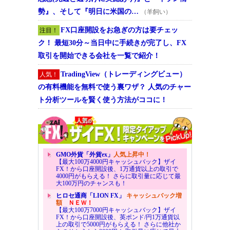
勢』、そして『明日に米国の…
（羊飼い）
FX口座開設をお急ぎの方は要チェッ
注目！
ク！ 最短30分～当日中に手続きが完了し、FX
取引を開始できる会社を一覧で紹介！
TradingView（トレーディングビュー）
人気！
の有料機能を無料で使う裏ワザ？ 人気のチャー
ト分析ツールを賢く使う方法がココに！
GMO外貨「外貨ex」
人気上昇中！
【最大100万4000円キャッシュバック】ザイ
FX！から口座開設後、1万通貨以上の取引で
4000円がもらえる！ さらに取引量に応じて最
大100万円のチャンスも！
ヒロセ通商「LION FX」
キャッシュバック増
額
ＮＥＷ！
【最大100万7000円キャッシュバック】ザイ
FX！から口座開設後、英ポンド/円1万通貨以
上の取引で5000円がもらえる！ さらに他社か