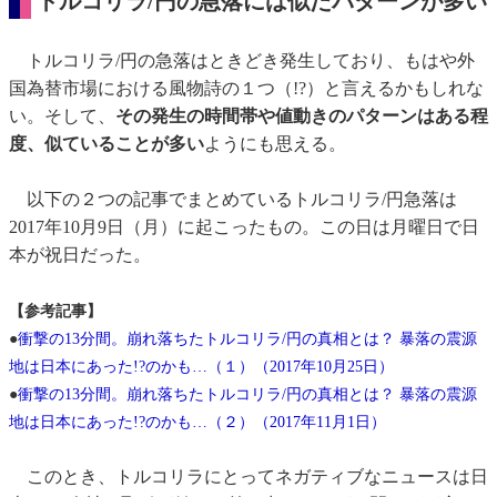
トルコリラ/円の急落には似たパターンが多い
トルコリラ/円の急落はときどき発生しており、もはや外
国為替市場における風物詩の１つ（!?）と言えるかもしれな
い。そして、
その発生の時間帯や値動きのパターンはある程
度、似ていることが多い
ようにも思える。
以下の２つの記事でまとめているトルコリラ/円急落は
2017年10月9日（月）に起こったもの。この日は月曜日で日
本が祝日だった。
【参考記事】
●
衝撃の13分間。崩れ落ちたトルコリラ/円の真相とは？ 暴落の震源
地は日本にあった!?のかも…（１）（2017年10月25日）
●
衝撃の13分間。崩れ落ちたトルコリラ/円の真相とは？ 暴落の震源
地は日本にあった!?のかも…（２）（2017年11月1日）
このとき、トルコリラにとってネガティブなニュースは日