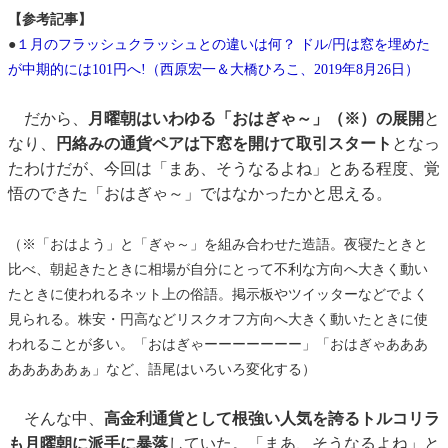
【参考記事】
●
１月のフラッシュクラッシュとの違いは何？ ドル/円は窓を埋めた
が中期的には101円へ!（西原宏一＆大橋ひろこ、2019年8月26日）
だから、
月曜朝はいわゆる「おはぎゃ～」（※）の展開
と
なり、
円絡みの通貨ペアは下窓を開けて取引スタート
となっ
たわけだが、今回は「まあ、そうなるよね」とある程度、覚
悟のできた「おはぎゃ～」ではなかったかと思える。
（※「おはよう」と「ぎゃ～」を組み合わせた造語。夜寝たときと
比べ、朝起きたときに相場が自分にとって不利な方向へ大きく動い
たときに使われるネット上の俗語。掲示板やツイッターなどでよく
見られる。株安・円高などリスクオフ方向へ大きく動いたときに使
われることが多い。「おはぎゃーーーーーーー」「おはぎゃあああ
あああああぁ」など、語尾はいろいろ変化する）
そんな中、
高金利通貨として根強い人気を誇るトルコリラ
も月曜朝に派手に暴落
していた。「まあ、そうなるよね」と