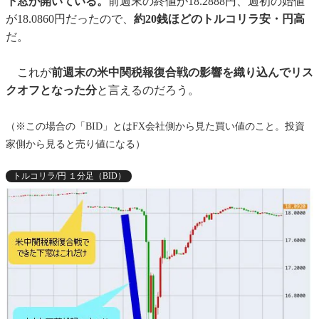
下窓が開いている。
前週末の終値が18.2888円、週初の始値
が18.0860円だったので、
約20銭ほどのトルコリラ安・円高
だ。
これが
前週末の米中関税報復合戦の影響を織り込んでリス
クオフとなった分
と言えるのだろう。
（※この場合の「BID」とはFX会社側から見た買い値のこと。投資
家側から見ると売り値になる）
トルコリラ/円 １分足（BID）