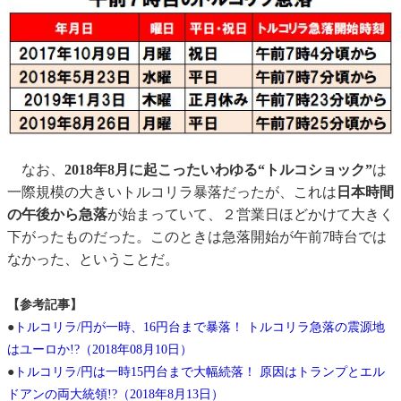
なお、
2018年8月に起こったいわゆる“トルコショック”
は
一際規模の大きいトルコリラ暴落だったが、これは
日本時間
の午後から急落
が始まっていて、２営業日ほどかけて大きく
下がったものだった。このときは急落開始が午前7時台では
なかった、ということだ。
【参考記事】
●
トルコリラ/円が一時、16円台まで暴落！ トルコリラ急落の震源地
はユーロか!?（2018年08月10日）
●
トルコリラ/円は一時15円台まで大幅続落！ 原因はトランプとエル
ドアンの両大統領!?（2018年8月13日）