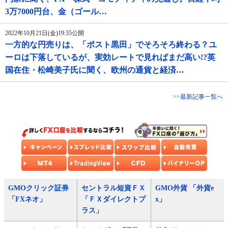
3万7000円台、金（ゴール…
2022年10月21日(金)19:35公開
一方的な円売りは、「ポスト黒田」でそろそろ終わる？ユ
ーロは下落しているが、実効レートで見ればまだ高い!?英
国在住・松崎美子氏に聞く、欧州の通貨と経済…
>>最新記事一覧へ
GMOクリック証券
セントラル短資ＦＸ
GMO外貨 「外貨e
「FXネオ」
「ＦＸダイレクトプ
x」
ラス」