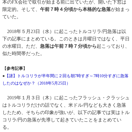
本のFX会社で取引が始まる前に出ていたが、開いた下窓は
限定的。そして、
午前７時４分頃から本格的な急落
が始まっ
ていた。
2018年５月23日（水）に起こったトルコリラ/円急落は以
下の記事にまとめている。このときは月曜日ではなく、平日
の水曜日。ただ、
急落は午前７時７分頃から
起こっており、
似た時間帯だった。
【参考記事】
●
【謎】トルコリラが半年間に２回も朝7時すぎ～7時10分すぎに急落
したのはなぜか？（2018年5月25日）
2019年１月３日（木）に起こったフラッシュ・クラッシュ
はトルコリラだけの話でなく、米ドル/円なども大きく急落
したため、そちらの印象が強いが、以下の記事では実はトル
コリラ/円の急落が先導して起きていたことをまとめてい
る。