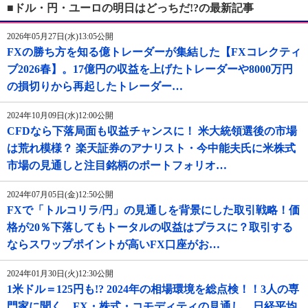
■ドル・円・ユーロの明日はどっちだ!?の最新記事
2026年05月27日(水)13:05公開
FXの勝ち方を知る億トレーダーが集結した【FXコレクティ
ブ2026春】。17億円の収益を上げたトレーダーや8000万円
の損切りから再起したトレーダー…
2024年10月09日(水)12:00公開
CFDなら下落局面も収益チャンスに！ 米大統領選後の市場
は荒れ模様？ 楽天証券のアナリスト・今中能夫氏に米株式
市場の見通しと注目銘柄のポートフォリオ…
2024年07月05日(金)12:50公開
FXで「トルコリラ/円」の見通しを背景にした取引戦略！価
格が20％下落してもトータルの収益はプラスに？取引する
ならスワップポイントが高いFX口座がお…
2024年01月30日(火)12:30公開
1米ドル＝125円も!? 2024年の相場環境を総点検！！3人の専
門家に聞く、FX・株式・コモディティの見通し。日経平均