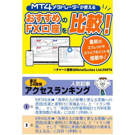
8月5日(水)■『為替介入の影響と更なる実施への
思惑(先週と週明けに実施あり)』と『イラン情
勢』、そして『米国のADP雇用統計とISM非製
造業指数の発表』に注目！(羊飼い)
8月6日(木)■『為替介入の影響と更なる実施への
思惑(先週と週明けに実施あり)』と『イラン情
勢』、そして『明日に米国の雇用統計の発表を
控える点』に注目！(羊飼い)