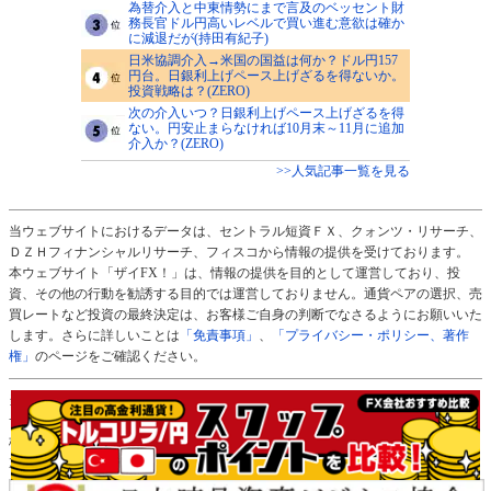
為替介入と中東情勢にまで言及のベッセント財
務長官ドル円高いレベルで買い進む意欲は確か
に減退だが(持田有紀子)
日米協調介入→米国の国益は何か？ドル円157
円台。日銀利上げペース上げざるを得ないか。
投資戦略は？(ZERO)
次の介入いつ？日銀利上げペース上げざるを得
ない。円安止まらなければ10月末～11月に追加
介入か？(ZERO)
>>人気記事一覧を見る
当ウェブサイトにおけるデータは、セントラル短資ＦＸ、クォンツ・リサーチ、
ＤＺＨフィナンシャルリサーチ、フィスコから情報の提供を受けております。
本ウェブサイト「ザイFX！」は、情報の提供を目的として運営しており、投
資、その他の行動を勧誘する目的では運営しておりません。通貨ペアの選択、売
買レートなど投資の最終決定は、お客様ご自身の判断でなさるようにお願いいた
します。さらに詳しいことは
「免責事項」
、
「プライバシー・ポリシー、著作
権」
のページをご確認ください。
当サイト「ザイFX！」の運営元：株式会社ダイヤモンド・フィナンシャル・リ
サーチ
株主：株式会社ダイヤモンド社（100％）
加入協会：一般社団法人日本暗号資産ビジネス協会（ＪＣＢＡ）