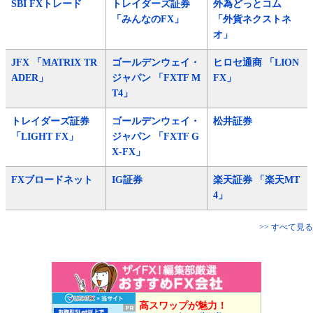
SBI FXトレード
トレイダーズ証券
外為どっとコム
「みんなのFX」
「外貨ネクストネ
オ」
JFX 「MATRIX TR
ゴールデンウェイ・
ヒロセ通商 「LION
ADER」
ジャパン 「FXTF M
FX」
T4」
トレイダーズ証券
ゴールデンウェイ・
松井証券
「LIGHT FX」
ジャパン 「FXTF G
X-FX」
FXブロードネット
IG証券
楽天証券 「楽天MT
4」
>> すべて見る
高スワップが魅力！