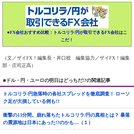
●
FX会社おすすめ比較：トルコリラ/円が取引できるFX会社はこ
こだ！
（文／ザイFX！編集長・井口稔 編集協力／ザイFX！編集
部・庄司正高）
■ドル・円・ユーロの明日はどっちだ!?の関連記事
トルコリラ/円急落時の各社スプレッドを徹底調査！ ローソ
ク足が欠損している例も!?
衝撃の13分間。崩れ落ちたトルコリラ/円の真相とは？ 暴落
の震源地は日本にあった!?のかも…（１）