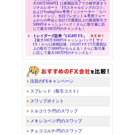
大100万5000円】口座開設完了で小林芳彦オリ
ジナルレポート「FXスキャルピングのコツ」
およびTradingView専用インジケーター「コバ
スキャインジ」当日プレゼント＆専用フォー
ムからの申込と合計1万通貨以上の新規取引で
5000円キャッシュバック！さらに取引量に応
じて最大100万円のチャンスも！
トレイダーズ証券「LIGHT FX」
ＮＥＷ！
【最大100万3000円キャッシュバック】ザイ
FX！から口座開設後、LIGHT FXで5万通貨以
上の取引で3000円がもらえる！さらに取引量
に応じて最大100万円のチャンスも！
注目のFXキャンペーン
スプレッド（取引コスト）
スワップポイント
トルコリラ/円のスワップ
メキシコペソ/円のスワップ
チェココルナ/円のスワップ