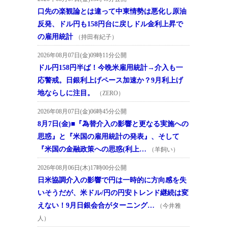
口先の楽観論とは違って中東情勢は悪化し原油
反発、ドル円も158円台に戻しドル金利上昇で
の雇用統計
（持田有紀子）
2026年08月07日(金)09時11分公開
ドル円158円半ば！今晩米雇用統計→介入も一
応警戒。日銀利上げペース加速か？9月利上げ
地ならしに注目。
（ZERO）
2026年08月07日(金)06時45分公開
8月7日(金)■『為替介入の影響と更なる実施への
思惑』と『米国の雇用統計の発表』、そして
『米国の金融政策への思惑(利上…
（羊飼い）
2026年08月06日(木)17時00分公開
日米協調介入の影響で円は一時的に方向感を失
いそうだが、米ドル/円の円安トレンド継続は変
えない！9月日銀会合がターニング…
（今井雅
人）