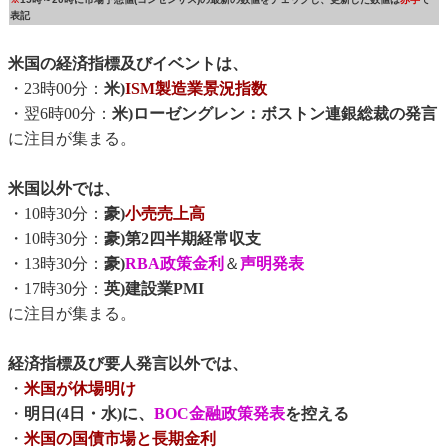
表記
米国の経済指標及びイベントは、
・23時00分：
米)
ISM製造業景況指数
・翌6時00分：
米)ローゼングレン：ボストン連銀総裁の発言
に注目が集まる。
米国以外では、
・10時30分：
豪)
小売売上高
・10時30分：
豪)第2四半期経常収支
・13時30分：
豪)
RBA政策金利
＆
声明発表
・17時30分：
英)建設業PMI
に注目が集まる。
経済指標及び要人発言以外では、
・
米国が休場明け
・
明日(4日・水)に、
BOC金融政策発表
を控える
・
米国の国債市場と長期金利