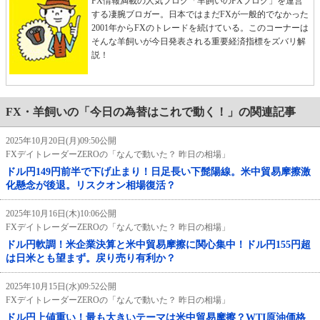
FX情報満載の人気ブログ「羊飼いのFXブログ」を運営
する凄腕ブロガー。日本ではまだFXが一般的でなかった
2001年からFXのトレードを続けている。このコーナーは
そんな羊飼いが今日発表される重要経済指標をズバリ解
説！
FX・羊飼いの「今日の為替はこれで動く！」の関連記事
2025年10月20日(月)09:50公開
FXデイトレーダーZEROの「なんで動いた？ 昨日の相場」
ドル円149円前半で下げ止まり！日足長い下髭陽線。米中貿易摩擦激
化懸念が後退。リスクオン相場復活？
2025年10月16日(木)10:06公開
FXデイトレーダーZEROの「なんで動いた？ 昨日の相場」
ドル円軟調！米企業決算と米中貿易摩擦に関心集中！ドル円155円超
は日米とも望まず。戻り売り有利か？
2025年10月15日(水)09:52公開
FXデイトレーダーZEROの「なんで動いた？ 昨日の相場」
ドル円上値重い！最も大きいテーマは米中貿易摩擦？WTI原油価格