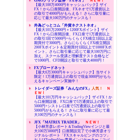
GMOクリック証券「FXネオ」
ＮＥＷ！
【最大100万4000円キャッシュバック】ザイ
FX！から口座開設後、FXネオで1万通貨以上
の取引で4000円がもらえる！ さらに取引量に
応じて最大100万円のチャンスも！
外為どっとコム「外貨ネクストネオ」
【最大101万2000円＋1200FXポイント】ザイ
FX！から口座開設後、FX口座で1万通貨以上
の取引1回で5000円+らくらくFX積立1回以上定
期買付で3000円。さらにらくらくFX積立開設
200FXポイント＆定期買付1回以上で1000FXポ
イント。さらに取引量に応じて最大100万円に
加え、スクール受講と理解度テスト合格など
で1000円、CFD開設と取引で最大4000円！
FXブロードネット
【最大6万3000円キャッシュバック】当サイト
限定！1万通貨以上の取引で現金3000円がもら
えるキャンペーン実施中！
トレイダーズ証券「みんなのFX」
人気！
Ｎ
ＥＷ！
【最大101万円キャッシュバック】ザイFX！か
ら口座開設後、FX口座で5万通貨以上の取引で
5000円+シストレ口座で5万通貨以上の取引で
5000円がもらえる！ さらに取引量に応じて最
大100万円のチャンスも！
JFX「MATRIX TRADER」
ＮＥＷ！
【小林芳彦レポート＆TradingViewインジと最
大100万5000円】口座開設完了で小林芳彦オリ
ジナルレポート「FXスキャルピングのコツ」
およびTradingView専用インジケーター「コバ