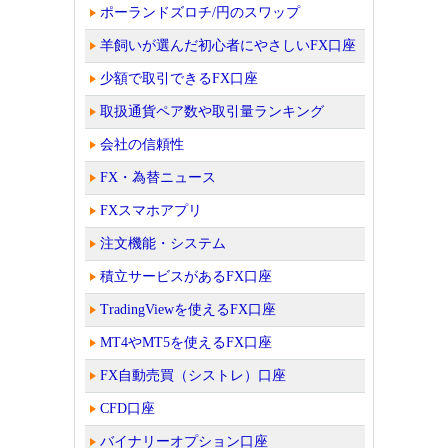
ポーランドズロチ/円のスワップ
羊飼いが選んだ初心者にやさしいFX口座
少額で取引できるFX口座
取扱通貨ペア数や取引量ランキング
会社の信頼性
FX・為替ニュース
FXスマホアプリ
注文機能・システム
積立サービスがあるFX口座
TradingViewを使えるFX口座
MT4やMT5を使えるFX口座
FX自動売買（シストレ）口座
CFD口座
バイナリーオプション口座