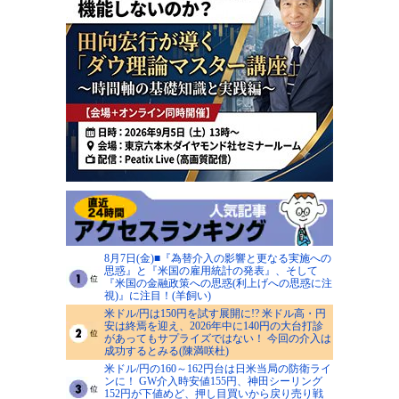
8月7日(金)■『為替介入の影響と更なる実施への
思惑』と『米国の雇用統計の発表』、そして
『米国の金融政策への思惑(利上げへの思惑に注
視)』に注目！(羊飼い)
米ドル/円は150円を試す展開に!? 米ドル高・円
安は終焉を迎え、2026年中に140円の大台打診
があってもサプライズではない！ 今回の介入は
成功するとみる(陳満咲杜)
米ドル/円の160～162円台は日米当局の防衛ライ
ンに！ GW介入時安値155円、神田シーリング
152円が下値めど、押し目買いから戻り売り戦