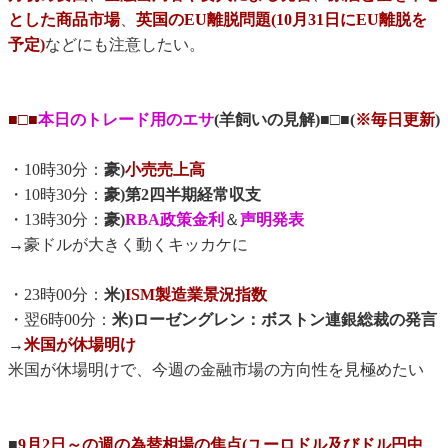
とした商品市場
、
英国のEU離脱問題(10月31日にEU離脱を
予定)
などにも注意したい。
■□■
本日のトレード用のエサ
(羊飼いの見解)■□■(
※毎日更新
)
・10時30分：
豪)
小売売上高
・10時30分：
豪)第2四半期経常収支
・13時30分：
豪)
RBA政策金利
＆
声明発表
→豪ドルが大きく動くキッカケに
・23時00分：
米)
ISM製造業景況指数
・翌6時00分：
米)ローゼングレン：ボストン連銀総裁の発言
→
米国が休場明け
米国が休場明けで、今週の金融市場の方向性を見極めたい
■
9月2日～の週の為替相場の焦点(ユーロドル及びドル円中