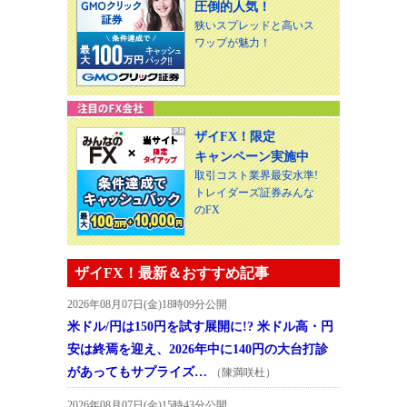
圧倒的人気！
狭いスプレッドと高いス
ワップが魅力！
ザイFX！限定
キャンペーン実施中
取引コスト業界最安水準!
トレイダーズ証券みんな
のFX
ザイFX！最新＆おすすめ記事
2026年08月07日(金)18時09分公開
米ドル/円は150円を試す展開に!? 米ドル高・円
安は終焉を迎え、2026年中に140円の大台打診
があってもサプライズ…
（陳満咲杜）
2026年08月07日(金)15時43分公開