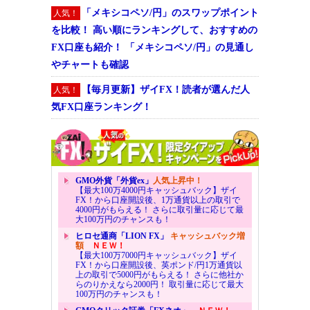
「メキシコペソ/円」のスワップポイント
人気！
を比較！ 高い順にランキングして、おすすめの
FX口座も紹介！ 「メキシコペソ/円」の見通し
やチャートも確認
【毎月更新】ザイFX！読者が選んだ人
人気！
気FX口座ランキング！
GMO外貨「外貨ex」
人気上昇中！
【最大100万4000円キャッシュバック】ザイ
FX！から口座開設後、1万通貨以上の取引で
4000円がもらえる！ さらに取引量に応じて最
大100万円のチャンスも！
ヒロセ通商「LION FX」
キャッシュバック増
額
ＮＥＷ！
【最大100万7000円キャッシュバック】ザイ
FX！から口座開設後、英ポンド/円1万通貨以
上の取引で5000円がもらえる！ さらに他社か
らのりかえなら2000円！ 取引量に応じて最大
100万円のチャンスも！