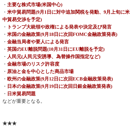
・
主要な株式市場(米国中心)
・
米中貿易問題(9月1日に対中追加関税を発動、9月上旬に米
中貿易交渉を予定)
・
トランプ大統領や政権による発表や決定及び発言
・
米国の金融政策(9月18日に次回FOMC金融政策発表)
・
金融当局者や要人による発言
・
英国のEU離脱問題(10月31日にEU離脱を予定)
・
人民元(人民元安誘導、為替操作国指定など)
・
金融市場のリスク許容度
・
原油と金を中心とした商品市場
・
欧州の金融政策(9月12日に次回ECB金融政策発表)
・
日本の金融政策(9月19日に次回日銀金融政策発表)
・
日米貿易問題
などが重要となる。
★★★