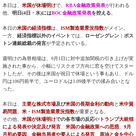
本日は、
米国が休場明け
で、
RBA金融政策発表
が行われる
他、
明日(4日・水)には
BOC金融政策発表
を控える
。
本日の
米国の経済指標
は、
ISM製造業景況指数
がメイン。
一方、
経済指標以外のイベント
では、
ローゼングレン：ボス
トン連銀総裁の発言
が予定されている。
週明けの為替相場は、9月1日に対中追加関税の引き上げが実
施された事から、小幅にリスクオフ方向に窓を空けてスター
トしたが、その後は米国が祝日で休場という事もあり、ドル
円は106円前半で、ユーロドルは1.09後半での揉み合いとな
った。
本日は、
主要な株式市場
及び
米国の長期金利の動向
と
米中貿
易問題
、
米・ISM製造業景況指数
が重要となる。
その他、
米国が休場明け
での各市場の反応
や
トランプ大統領
による発表や決定及び発言
、
米国の金融政策への思惑
、
9月
月初め要因
、
金融当局者や要人による発言
、
原油と金を中心