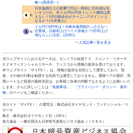
略へ(西原宏一)
日米協調介入の影響で円は一時的に方向感を失
いそうだが、米ドル/円の円安トレンド継続は変
えない！9月日銀会合がターニングポイントと
なるか？(今井雅人)
ドル円158円半ば！今晩米雇用統計→介入も一
応警戒。日銀利上げペース加速か？9月利上げ
地ならしに注目。(ZERO)
>>人気記事一覧を見る
当ウェブサイトにおけるデータは、セントラル短資ＦＸ、クォンツ・リサーチ、
ＤＺＨフィナンシャルリサーチ、フィスコから情報の提供を受けております。
本ウェブサイト「ザイFX！」は、情報の提供を目的として運営しており、投
資、その他の行動を勧誘する目的では運営しておりません。通貨ペアの選択、売
買レートなど投資の最終決定は、お客様ご自身の判断でなさるようにお願いいた
します。さらに詳しいことは
「免責事項」
、
「プライバシー・ポリシー、著作
権」
のページをご確認ください。
当サイト「ザイFX！」の運営元：株式会社ダイヤモンド・フィナンシャル・リ
サーチ
株主：株式会社ダイヤモンド社（100％）
加入協会：一般社団法人日本暗号資産ビジネス協会（ＪＣＢＡ）