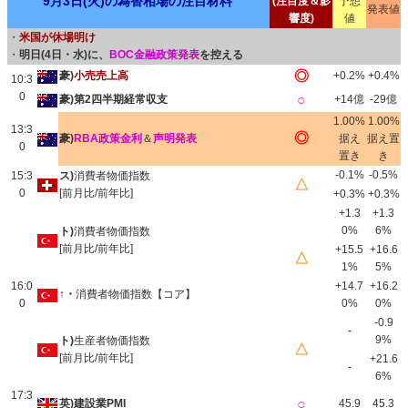
9月3日(火)の為替相場の注目材料
(注目度＆影
予想
発表値
響度)
値
・
米国が休場明け
・
明日(4日・水)に、
BOC金融政策発表
を控える
◎
豪)
小売売上高
+0.2%
+0.4%
10:3
0
○
豪)第2四半期経常収支
+14億
-29億
1.00%
1.00%
13:3
◎
豪)
RBA政策金利
＆
声明発表
据え
据え置
0
置き
き
-0.1%
-0.5%
15:3
ス)
消費者物価指数
△
0
[前月比/前年比]
+0.3%
+0.3%
+1.3
+1.3
0%
6%
ト)
消費者物価指数
[前月比/前年比]
+15.5
+16.6
△
1%
5%
16:0
+14.7
+16.2
↑・
消費者物価指数【コア】
0
0%
0%
-0.9
-
9%
ト)
生産者物価指数
△
[前月比/前年比]
+21.6
-
6%
17:3
○
英)建設業PMI
45.9
45.3