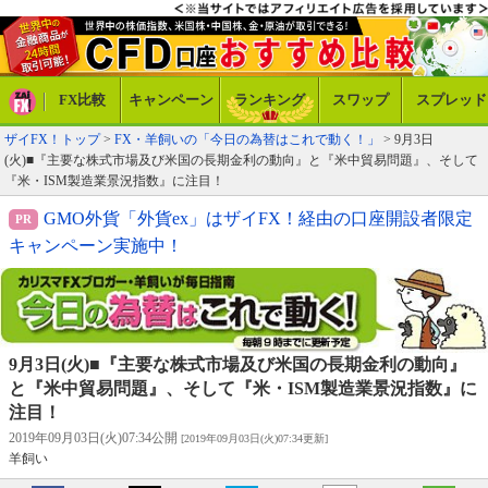
FX比較
キャンペーン
ランキング
スワップ
スプレッド
ザイFX！トップ
>
FX・羊飼いの「今日の為替はこれで動く！」
> 9月3日
(火)■『主要な株式市場及び米国の長期金利の動向』と『米中貿易問題』、そして
『米・ISM製造業景況指数』に注目！
GMO外貨「外貨ex」はザイFX！経由の口座開設者限定
キャンペーン実施中！
9月3日(火)■『主要な株式市場及び米国の長期金利の動向』
と『米中貿易問題』、そして『米・ISM製造業景況指数』に
注目！
2019年09月03日(火)07:34公開
[2019年09月03日(火)07:34更新]
羊飼い