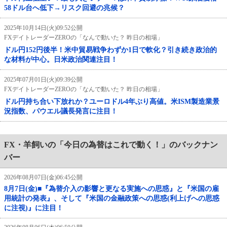
58ドル台へ低下→リスク回避の兆候？
2025年10月14日(火)09:52公開
FXデイトレーダーZEROの「なんで動いた？ 昨日の相場」
ドル円152円後半！米中貿易戦争わずか1日で軟化？引き続き政治的
な材料が中心。日米政治関連注目！
2025年07月01日(火)09:39公開
FXデイトレーダーZEROの「なんで動いた？ 昨日の相場」
ドル円持ち合い下放れか？ユーロドル4年ぶり高値。米ISM製造業景
況指数、パウエル議長発言に注目！
FX・羊飼いの「今日の為替はこれで動く！」のバックナン
バー
2026年08月07日(金)06:45公開
8月7日(金)■『為替介入の影響と更なる実施への思惑』と『米国の雇
用統計の発表』、そして『米国の金融政策への思惑(利上げへの思惑
に注視)』に注目！