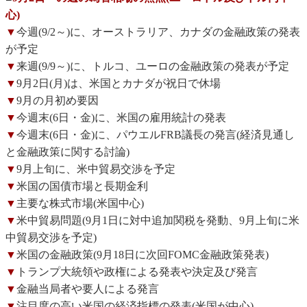
心)
▼
今週(9/2～)に、オーストラリア、カナダの金融政策の発表
が予定
▼
来週(9/9～)に、トルコ、ユーロの金融政策の発表が予定
▼
9月2日(月)は、米国とカナダが祝日で休場
▼
9月の月初め要因
▼
今週末(6日・金)に、米国の雇用統計の発表
▼
今週末(6日・金)に、パウエルFRB議長の発言(経済見通し
と金融政策に関する討論)
▼
9月上旬に、米中貿易交渉を予定
▼
米国の国債市場と長期金利
▼
主要な株式市場(米国中心)
▼
米中貿易問題(9月1日に対中追加関税を発動、9月上旬に米
中貿易交渉を予定)
▼
米国の金融政策(9月18日に次回FOMC金融政策発表)
▼
トランプ大統領や政権による発表や決定及び発言
▼
金融当局者や要人による発言
▼
注目度の高い米国の経済指標の発表(米国が中心)