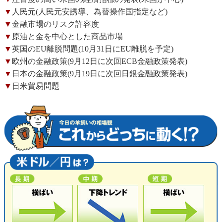
▼
人民元(人民元安誘導、為替操作国指定など)
▼
金融市場のリスク許容度
▼
原油と金を中心とした商品市場
▼
英国のEU離脱問題(10月31日にEU離脱を予定)
▼
欧州の金融政策(9月12日に次回ECB金融政策発表)
▼
日本の金融政策(9月19日に次回日銀金融政策発表)
▼
日米貿易問題