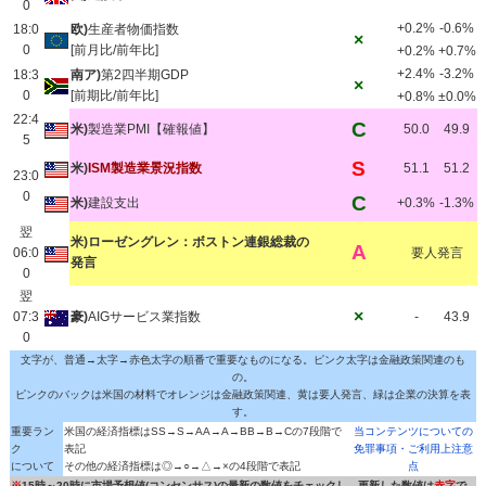
0
+0.2%
-0.6%
18:0
欧)
生産者物価指数
×
0
[前月比/前年比]
+0.2%
+0.7%
+2.4%
-3.2%
18:3
南ア)
第2四半期GDP
×
0
[前期比/前年比]
+0.8%
±0.0%
22:4
C
米)
製造業PMI【確報値】
50.0
49.9
5
S
米)
ISM製造業景況指数
51.1
51.2
23:0
0
C
米)
建設支出
+0.3%
-1.3%
翌
米)ローゼングレン：ボストン連銀総裁の
A
06:0
要人発言
発言
0
翌
×
07:3
豪)
AIGサービス業指数
-
43.9
0
文字が、普通→太字→赤色太字の順番で重要なものになる。ピンク太字は金融政策関連のも
の。
ピンクのバックは米国の材料でオレンジは金融政策関連、黄は要人発言、緑は企業の決算を表
す。
重要ラン
米国の経済指標はSS→S→AA→A→BB→B→Cの7段階で
当コンテンツについての
ク
表記
免罪事項・ご利用上注意
について
その他の経済指標は◎→○→△→×の4段階で表記
点
※
15時～20時に市場予想値(コンセンサス)の最新の数値をチェックし、更新した数値は
赤字
で