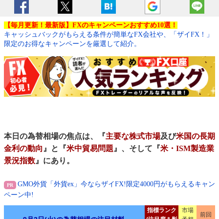
【毎月更新！最新版】FXのキャンペーンおすすめ10選！
キャッシュバックがもらえる条件が簡単なFX会社や、「ザイFX！」
限定のお得なキャンペーンを厳選して紹介。
本日の為替相場の焦点は、『
主要な株式市場
及び
米国の長期
金利の動向
』と『
米中貿易問題
』、そして『
米・ISM製造業
景況指数
』にあり。
GMO外貨「外貨ex」今ならザイFX!限定4000円がもらえるキャン
ペーン中!
指標ランク
市場
前回