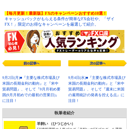
【毎月更新！最新版】FXのキャンペーンおすすめ10選！
キャッシュバックがもらえる条件が簡単なFX会社や、「ザイ
FX！」限定のお得なキャンペーンを厳選して紹介。
9月2日(月)■『主要な株式市場及び
9月4日(水)■『主要な株式市場及び
米国の長期金利の動向』と『米中
米国の長期金利の動向』と『米中
貿易問題』、そして『9月月初め要
貿易問題』、そして『週末に米国
因(9月月初めでの最初の営業日)』
の雇用統計の発表を控える点』に
に注目！
注目！
執筆者紹介
羊飼い （ひつじかい）