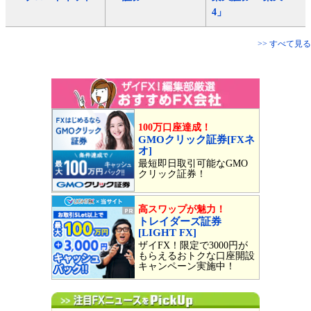
4」
>> すべて見る
100万口座達成！
GMOクリック証券[FXネ
オ]
最短即日取引可能なGMO
クリック証券！
高スワップが魅力！
トレイダーズ証券
[LIGHT FX]
ザイFX！限定で3000円が
もらえるおトクな口座開設
キャンペーン実施中！