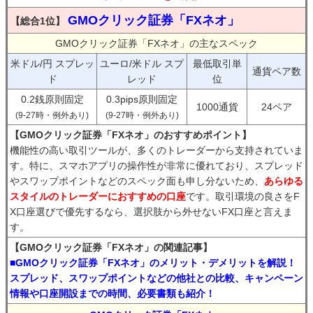
GMOクリック証券「FXネオ」
【総合1位】
GMOクリック証券「FXネオ」の主なスペック
米ドル/円 スプレッ
ユーロ/米ドル スプ
最低取引単
通貨ペア数
ド
レッド
位
0.2銭原則固定
0.3pips原則固定
1000通貨
24ペア
(9-27時・例外あり)
(9-27時・例外あり)
【GMOクリック証券「FXネオ」のおすすめポイント】
機能性の高い取引ツールが、多くのトレーダーから支持されていま
す。特に、スマホアプリの操作性が非常に優れており、スプレッド
やスワップポイントなどのスペック面も申し分ないため、
あらゆる
スタイルのトレーダーにおすすめの口座
です。取引環境の良さをF
X口座選びで優先するなら、選択肢から外せないFX口座と言えま
す。
【GMOクリック証券「FXネオ」の関連記事】
■GMOクリック証券「FXネオ」のメリット・デメリットを解説！
スプレッド、スワップポイントなどの他社との比較、キャンペーン
情報や口座開設までの時間、必要書類も紹介！