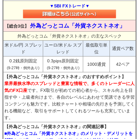
▼SBI FXトレード▼
外為どっとコム「外貨ネクストネオ」
【総合3位】
外為どっとコム「外貨ネクストネオ」の主なスペック
米ドル/円 スプレッ
ユーロ/米ドル スプ
最低取引単
通貨ペア数
ド
レッド
位
0.2銭原則固定
0.3pips原則固定
1000通貨
42ペア
(9-27時・例外あり)
(9-27時・例外あり)
【外為どっとコム「外貨ネクストネオ」のおすすめポイント】
業界最狭水準のスプレッドと豊富な情報で、多くのトレーダーに人
気のFX口座
です。FX取引が初めての初心者から、スキル向上を目
指す中・上級者向けまで、各自のレベルにあわせて受講できる学習
コンテンツも魅力です。比較チャートや相場の先行きを予測してく
れる機能など、取引をサポートしてくれるツールも充実していま
す。
【外為どっとコム「外貨ネクストネオ」の関連記事】
■外為どっとコム「外貨ネクストネオ」のメリット・デメリットを