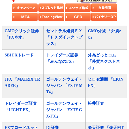
GMOクリック証券
セントラル短資ＦＸ
GMO外貨 「外貨e
「FXネオ」
「ＦＸダイレクトプ
x」
ラス」
SBI FXトレード
トレイダーズ証券
外為どっとコム
「みんなのFX」
「外貨ネクストネ
オ」
JFX 「MATRIX TR
ゴールデンウェイ・
ヒロセ通商 「LION
ADER」
ジャパン 「FXTF M
FX」
T4」
トレイダーズ証券
ゴールデンウェイ・
松井証券
「LIGHT FX」
ジャパン 「FXTF G
X-FX」
FXブロードネット
IG証券
楽天証券 「楽天MT