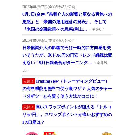
2026年08月07日(金)06時45分公開
8月7日(金)■『為替介入の影響と更なる実施への
思惑』と『米国の雇用統計の発表』、そして
『米国の金融政策への思惑(利上…
（羊飼い）
2026年08月06日(木)17時00分公開
日米協調介入の影響で円は一時的に方向感を失
いそうだが、米ドル/円の円安トレンド継続は変
えない！9月日銀会合がターニング…
（今井雅
人）
TradingView（トレーディングビュー）
人気！
の有料機能を無料で使う裏ワザ？ 人気のチャー
ト分析ツールを賢く使う方法がココに！
高いスワップポイントが狙える「トルコ
人気！
リラ/円」。スワップポイントが高いおすすめの
FX口座は？