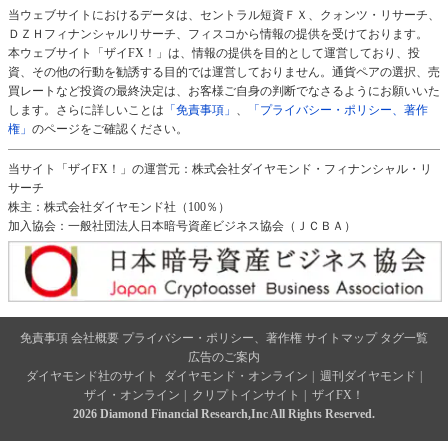
当ウェブサイトにおけるデータは、セントラル短資ＦＸ、クォンツ・リサーチ、
ＤＺＨフィナンシャルリサーチ、フィスコから情報の提供を受けております。
本ウェブサイト「ザイFX！」は、情報の提供を目的として運営しており、投
資、その他の行動を勧誘する目的では運営しておりません。通貨ペアの選択、売
買レートなど投資の最終決定は、お客様ご自身の判断でなさるようにお願いいた
します。さらに詳しいことは
「免責事項」
、
「プライバシー・ポリシー、著作
権」
のページをご確認ください。
当サイト「ザイFX！」の運営元：株式会社ダイヤモンド・フィナンシャル・リ
サーチ
株主：株式会社ダイヤモンド社（100％）
加入協会：一般社団法人日本暗号資産ビジネス協会（ＪＣＢＡ）
免責事項
会社概要
プライバシー・ポリシー、著作権
サイトマップ
タグ一覧
広告のご案内
ダイヤモンド社のサイト
ダイヤモンド・オンライン
|
週刊ダイヤモンド
|
ザイ・オンライン
|
クリプトインサイト
|
ザイFX！
2026 Diamond Financial Research,Inc All Rights Reserved.