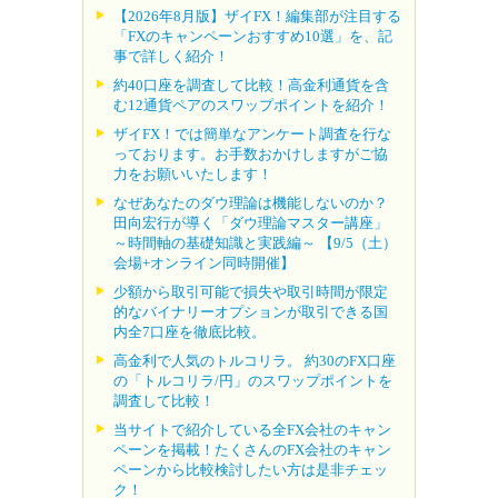
【2026年8月版】ザイFX！編集部が注目する
「FXのキャンペーンおすすめ10選」を、記
事で詳しく紹介！
約40口座を調査して比較！高金利通貨を含
む12通貨ペアのスワップポイントを紹介！
ザイFX！では簡単なアンケート調査を行な
っております。お手数おかけしますがご協
力をお願いいたします！
なぜあなたのダウ理論は機能しないのか？
田向宏行が導く「ダウ理論マスター講座」
～時間軸の基礎知識と実践編～ 【9/5（土）
会場+オンライン同時開催】
少額から取引可能で損失や取引時間が限定
的なバイナリーオプションが取引できる国
内全7口座を徹底比較。
高金利で人気のトルコリラ。 約30のFX口座
の「トルコリラ/円」のスワップポイントを
調査して比較！
当サイトで紹介している全FX会社のキャン
ペーンを掲載！たくさんのFX会社のキャン
ペーンから比較検討したい方は是非チェッ
ク！