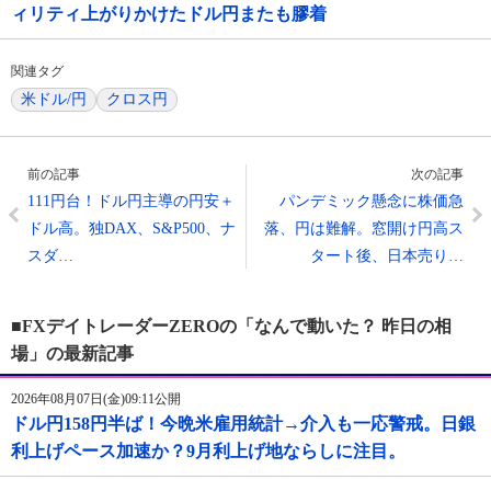
ィリティ上がりかけたドル円またも膠着
関連タグ
米ドル/円
クロス円
前の記事
次の記事
111円台！ドル円主導の円安＋
パンデミック懸念に株価急
ドル高。独DAX、S&P500、ナ
落、円は難解。窓開け円高ス
スダ…
タート後、日本売り…
■FXデイトレーダーZEROの「なんで動いた？ 昨日の相
場」の最新記事
2026年08月07日(金)09:11公開
ドル円158円半ば！今晩米雇用統計→介入も一応警戒。日銀
利上げペース加速か？9月利上げ地ならしに注目。