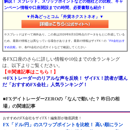
解説！ スプレッド、スワップポイントなどの他社との比較、キャ
ンペーン情報や口座開設までの時間、必要書類も紹介！
▼外為どっとコム「外貨ネクストネオ」▼
※スプレッドはすべて例外あり。この表は2026年8月3日時点のデータをもとに作成している
ため、最新の情報とは異なっている場合があります。最新の情報はザイFX！の
「FX会社おす
すめ比較」
や、各FX会社の公式サイトなどで確認してください
各FX口座のさらに詳しい情報や10位までの全ランキング
は、以下よりご覧ください。
【※関連記事はこちら！】
⇒
FXトレーダーのリアルな声を反映！ ザイFX！読者が選ん
だ「おすすめFX会社」人気ランキング！
■FXデイトレーダーZEROの「なんで動いた？ 昨日の相
場」の関連記事
おすすめのFX会社をザイFX！編集部が徹底調査！
FX「ドル/円」のスワップポイントを比較！ 高い順にラン