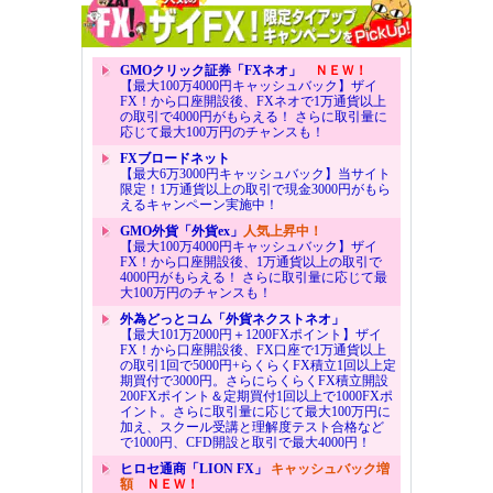
GMOクリック証券「FXネオ」
ＮＥＷ！
【最大100万4000円キャッシュバック】ザイ
FX！から口座開設後、FXネオで1万通貨以上
の取引で4000円がもらえる！ さらに取引量に
応じて最大100万円のチャンスも！
FXブロードネット
【最大6万3000円キャッシュバック】当サイト
限定！1万通貨以上の取引で現金3000円がもら
えるキャンペーン実施中！
GMO外貨「外貨ex」
人気上昇中！
【最大100万4000円キャッシュバック】ザイ
FX！から口座開設後、1万通貨以上の取引で
4000円がもらえる！ さらに取引量に応じて最
大100万円のチャンスも！
外為どっとコム「外貨ネクストネオ」
【最大101万2000円＋1200FXポイント】ザイ
FX！から口座開設後、FX口座で1万通貨以上
の取引1回で5000円+らくらくFX積立1回以上定
期買付で3000円。さらにらくらくFX積立開設
200FXポイント＆定期買付1回以上で1000FXポ
イント。さらに取引量に応じて最大100万円に
加え、スクール受講と理解度テスト合格など
で1000円、CFD開設と取引で最大4000円！
ヒロセ通商「LION FX」
キャッシュバック増
額
ＮＥＷ！