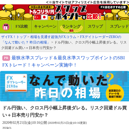
FX比較
キャンペーン
ランキング
スワップ
スプレッド
ザイFX！トップ
>
相場を見通す超強力FXコラム
>
FXデイトレーダーZEROの
「なんで動いた？ 昨日の相場」
> ドル円強い、クロス円小幅上昇後ダレる。リス
ク回避ドル買い＋日本売り円安か？
最狭水準スプレッド＆最良水準スワップポイントのSBI
FXトレード！キャンペーン実施中！
ドル円強い、クロス円小幅上昇後ダレる。
リスク回避ドル買
い＋日本売り円安か？
2020年02月21日(金)10:16公開
[2020年02月21日(金)10:16更新]
ZERO