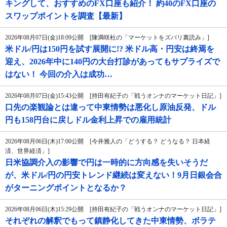
キングして、おすすめのFX口座も紹介！ 約40のFX口座の
スワップポイントを調査【最新】
2026年08月07日(金)18:09公開 [陳満咲杜の「マーケットをズバリ裏読み」]
米ドル/円は150円を試す展開に!? 米ドル高・円安は終焉を
迎え、2026年中に140円の大台打診があってもサプライズで
はない！ 今回の介入は成功…
2026年08月07日(金)15:43公開 [持田有紀子の「戦うオンナのマーケット日記」]
口先の楽観論とは違って中東情勢は悪化し原油反発、ドル
円も158円台に戻しドル金利上昇での雇用統計
2026年08月06日(木)17:00公開 [今井雅人の「どうする？ どうなる？ 日本経
済、世界経済」]
日米協調介入の影響で円は一時的に方向感を失いそうだ
が、米ドル/円の円安トレンド継続は変えない！9月日銀会合
がターニングポイントとなるか？
2026年08月06日(木)15:29公開 [持田有紀子の「戦うオンナのマーケット日記」]
それぞれの解釈でもって鎮静化してきた中東情勢、ボラテ