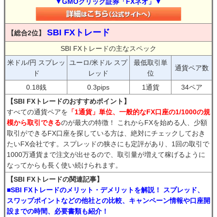
▼GMOクリック証券「FXネオ」▼
SBI FXトレード
【総合2位】
SBI FXトレードの主なスペック
米ドル/円 スプレッ
ユーロ/米ドル スプ
最低取引単
通貨ペア数
ド
レッド
位
0.18銭
0.3pips
1通貨
34ペア
【SBI FXトレードのおすすめポイント】
すべての通貨ペアを
「1通貨」単位、一般的なFX口座の1/1000の規
模から取引できる
のが最大の特徴！ これからFXを始める人、少額
取引ができるFX口座を探している方は、絶対にチェックしておき
たいFX会社です。スプレッドの狭さにも定評があり、1回の取引で
1000万通貨まで注文が出せるので、取引量が増えて稼げるように
なってからも長く使い続けられます。
【SBI FXトレードの関連記事】
■SBI FXトレードのメリット・デメリットを解説！ スプレッド、
スワップポイントなどの他社との比較、キャンペーン情報や口座開
設までの時間、必要書類も紹介！