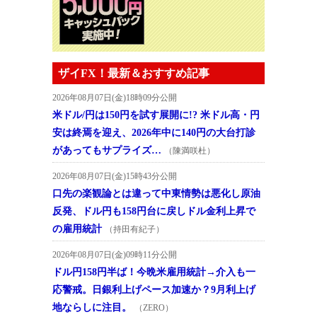
ザイFX！最新＆おすすめ記事
2026年08月07日(金)18時09分公開
米ドル/円は150円を試す展開に!? 米ドル高・円
安は終焉を迎え、2026年中に140円の大台打診
があってもサプライズ…
（陳満咲杜）
2026年08月07日(金)15時43分公開
口先の楽観論とは違って中東情勢は悪化し原油
反発、ドル円も158円台に戻しドル金利上昇で
の雇用統計
（持田有紀子）
2026年08月07日(金)09時11分公開
ドル円158円半ば！今晩米雇用統計→介入も一
応警戒。日銀利上げペース加速か？9月利上げ
地ならしに注目。
（ZERO）