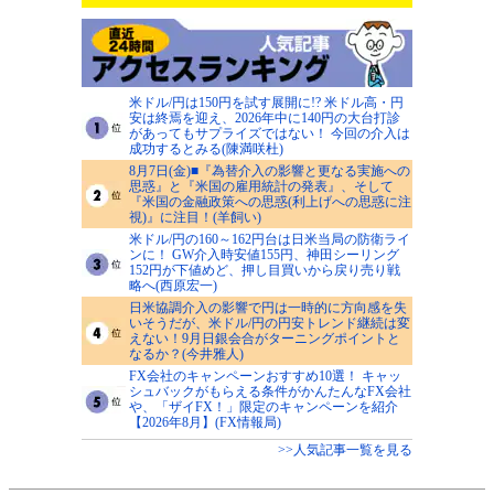
米ドル/円は150円を試す展開に!? 米ドル高・円
安は終焉を迎え、2026年中に140円の大台打診
があってもサプライズではない！ 今回の介入は
成功するとみる(陳満咲杜)
8月7日(金)■『為替介入の影響と更なる実施への
思惑』と『米国の雇用統計の発表』、そして
『米国の金融政策への思惑(利上げへの思惑に注
視)』に注目！(羊飼い)
米ドル/円の160～162円台は日米当局の防衛ライ
ンに！ GW介入時安値155円、神田シーリング
152円が下値めど、押し目買いから戻り売り戦
略へ(西原宏一)
日米協調介入の影響で円は一時的に方向感を失
いそうだが、米ドル/円の円安トレンド継続は変
えない！9月日銀会合がターニングポイントと
なるか？(今井雅人)
FX会社のキャンペーンおすすめ10選！ キャッ
シュバックがもらえる条件がかんたんなFX会社
や、「ザイFX！」限定のキャンペーンを紹介
【2026年8月】(FX情報局)
>>人気記事一覧を見る