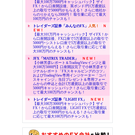
【最大100万7000円キャッシュバック】ザイ
FX！から口座開設後、英ポンド/円1万通貨以
上の取引で5000円がもらえる！ さらに他社か
らのりかえなら2000円！ 取引量に応じて最大
100万円のチャンスも！
トレイダーズ証券「みんなのFX」
人気！
Ｎ
ＥＷ！
【最大101万円キャッシュバック】ザイFX！か
ら口座開設後、FX口座で5万通貨以上の取引で
5000円+シストレ口座で5万通貨以上の取引で
5000円がもらえる！ さらに取引量に応じて最
大100万円のチャンスも！
JFX「MATRIX TRADER」
ＮＥＷ！
【小林芳彦レポート＆TradingViewインジと最
大100万5000円】口座開設完了で小林芳彦オリ
ジナルレポート「FXスキャルピングのコツ」
およびTradingView専用インジケーター「コバ
スキャインジ」当日プレゼント＆専用フォー
ムからの申込と合計1万通貨以上の新規取引で
5000円キャッシュバック！さらに取引量に応
じて最大100万円のチャンスも！
トレイダーズ証券「LIGHT FX」
ＮＥＷ！
【最大100万3000円キャッシュバック】ザイ
FX！から口座開設後、LIGHT FXで5万通貨以
上の取引で3000円がもらえる！さらに取引量
に応じて最大100万円のチャンスも！