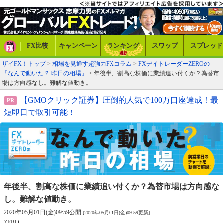
FX比較
キャンペーン
ランキング
スワップ
スプレッド
ザイFX！トップ
>
相場を見通す超強力FXコラム
>
FXデイトレーダーZEROの
「なんで動いた？ 昨日の相場」
> 年後半、割高な株価に業績追い付くか？為替市
場は方向感なし。難解な値動き。
【GMOクリック証券】圧倒的人気で100万口座達成！最
短即日で取引可能！
年後半、割高な株価に業績追い付くか？
為替市場は方向感な
し。難解な値動き。
2020年05月01日(金)09:59公開
[2020年05月01日(金)09:59更新]
ZERO