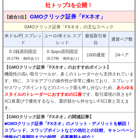
社トップ3を公開！
GMOクリック証券「FXネオ」
【総合1位】
GMOクリック証券「FXネオ」の主なスペック
米ドル/円 スプレッ
ユーロ/米ドル スプ
最低取引単
通貨ペア数
ド
レッド
位
0.2銭原則固定
0.3pips原則固定
1000通貨
24ペア
(9-27時・例外あり)
(9-27時・例外あり)
【GMOクリック証券「FXネオ」のおすすめポイント】
機能性の高い取引ツールが、多くのトレーダーから支持されていま
す。特に、スマホアプリの操作性が非常に優れており、スプレッド
やスワップポイントなどのスペック面も申し分ないため、
あらゆる
スタイルのトレーダーにおすすめの口座
です。取引環境の良さをF
X口座選びで優先するなら、選択肢から外せないFX口座と言えま
す。
【GMOクリック証券「FXネオ」の関連記事】
■GMOクリック証券「FXネオ」のメリット・デメリットを解説！
スプレッド、スワップポイントなどの他社との比較、キャンペーン
情報や口座開設までの時間、必要書類も紹介！