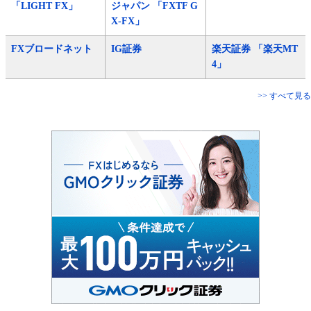
「LIGHT FX」
ジャパン 「FXTF G
X-FX」
FXブロードネット
IG証券
楽天証券 「楽天MT
4」
>> すべて見る