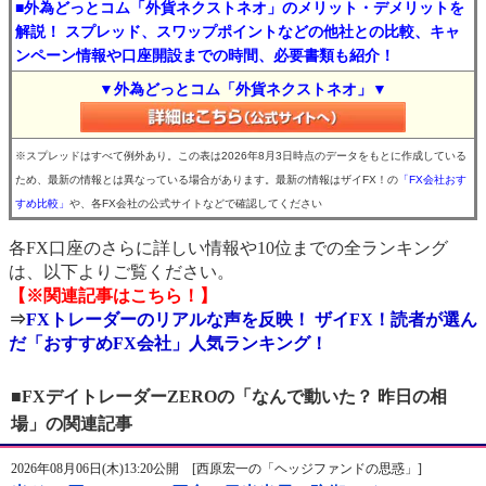
■外為どっとコム「外貨ネクストネオ」のメリット・デメリットを
解説！ スプレッド、スワップポイントなどの他社との比較、キャ
ンペーン情報や口座開設までの時間、必要書類も紹介！
▼外為どっとコム「外貨ネクストネオ」▼
※スプレッドはすべて例外あり。この表は2026年8月3日時点のデータをもとに作成している
ため、最新の情報とは異なっている場合があります。最新の情報はザイFX！の
「FX会社おす
すめ比較」
や、各FX会社の公式サイトなどで確認してください
各FX口座のさらに詳しい情報や10位までの全ランキング
は、以下よりご覧ください。
【※関連記事はこちら！】
⇒
FXトレーダーのリアルな声を反映！ ザイFX！読者が選ん
だ「おすすめFX会社」人気ランキング！
■FXデイトレーダーZEROの「なんで動いた？ 昨日の相
場」の関連記事
2026年08月06日(木)13:20公開 [西原宏一の「ヘッジファンドの思惑」]