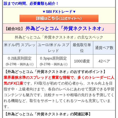
設までの時間、必要書類も紹介！
▼SBI FXトレード▼
外為どっとコム「外貨ネクストネオ」
【総合3位】
外為どっとコム「外貨ネクストネオ」の主なスペック
米ドル/円 スプレッ
ユーロ/米ドル スプ
最低取引単
通貨ペア数
ド
レッド
位
0.2銭原則固定
0.3pips原則固定
1000通貨
42ペア
(9-27時・例外あり)
(9-27時・例外あり)
【外為どっとコム「外貨ネクストネオ」のおすすめポイント】
業界最狭水準のスプレッドと豊富な情報で、多くのトレーダーに人
気のFX口座
です。FX取引が初めての初心者から、スキル向上を目
指す中・上級者向けまで、各自のレベルにあわせて受講できる学習
コンテンツも魅力です。比較チャートや相場の先行きを予測してく
れる機能など、取引をサポートしてくれるツールも充実していま
す。
【外為どっとコム「外貨ネクストネオ」の関連記事】