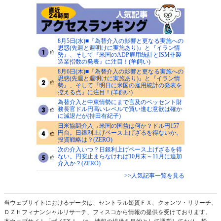
8月5日(水)■『為替介入の影響と更なる実施への
思惑(先週と週明けに実施あり)』と『イラン情
勢』、そして『米国のADP雇用統計とISM非製
造業指数の発表』に注目！(羊飼い)
8月6日(木)■『為替介入の影響と更なる実施への
思惑(先週と週明けに実施あり)』と『イラン情
勢』、そして『明日に米国の雇用統計の発表を
控える点』に注目！(羊飼い)
為替介入と中東情勢にまで言及のベッセント財
務長官ドル円高いレベルで買い進む意欲は確か
に減退だが(持田有紀子)
日米協調介入→米国の国益は何か？ドル円157
円台。日銀利上げペース上げざるを得ないか。
投資戦略は？(ZERO)
次の介入いつ？日銀利上げペース上げざるを得
ない。円安止まらなければ10月末～11月に追加
介入か？(ZERO)
>>人気記事一覧を見る
当ウェブサイトにおけるデータは、セントラル短資ＦＸ、クォンツ・リサーチ、
ＤＺＨフィナンシャルリサーチ、フィスコから情報の提供を受けております。