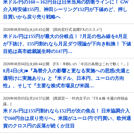
米ドル/円の160～162円台は日米当局の防衛ラインに！ GW
介入時安値155円、神田シーリング152円が下値めど、押し
目買いから戻り売り戦略へ
2026年08月04日(火)16:43公開 [田向宏行式 副業FXのススメ!]
米ドル/円は155円が最大の分岐点！ 7月足の包み線を8月足
が下抜け、155円割れなら月足ダウ理論が下向き転換！ 下値
目処は高市総裁誕生時の147円…
2026年08月04日(火)06:44公開 [FX・羊飼いの「今日の為替はこれで動く！」]
8月4日(火)■『為替介入の影響と更なる実施への思惑(先週と
週明けに実施あり)』と『米ドル、日本円、ユーロの方向
性』、そして『主要な株式市場及び米国…
2026年08月03日(月)14:57公開 [西原宏一・叶内文子の「FX＆株 今週の作戦会
議」]
米ドル/円は155円割れなら152円が次の焦点！ 日米協調介入
で160円台は戻り売りへ。米国がユーロ/円で円買い、欧州通
貨のクロス円の反落が続くか注目