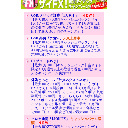
GMOクリック証券「FXネオ」
ＮＥＷ！
【最大100万4000円キャッシュバック】ザイ
FX！から口座開設後、FXネオで1万通貨以上
の取引で4000円がもらえる！ さらに取引量に
応じて最大100万円のチャンスも！
GMO外貨「外貨ex」
人気上昇中！
【最大100万4000円キャッシュバック】ザイ
FX！から口座開設後、1万通貨以上の取引で
4000円がもらえる！ さらに取引量に応じて最
大100万円のチャンスも！
FXブロードネット
【最大6万3000円キャッシュバック】当サイト
限定！1万通貨以上の取引で現金3000円がもら
えるキャンペーン実施中！
外為どっとコム「外貨ネクストネオ」
【最大101万2000円＋1200FXポイント】ザイ
FX！から口座開設後、FX口座で1万通貨以上
の取引1回で5000円+らくらくFX積立1回以上定
期買付で3000円。さらにらくらくFX積立開設
200FXポイント＆定期買付1回以上で1000FXポ
イント。さらに取引量に応じて最大100万円に
加え、スクール受講と理解度テスト合格など
で1000円、CFD開設と取引で最大4000円！
ヒロセ通商「LION FX」
キャッシュバック増
額
ＮＥＷ！
【最大100万7000円キャッシュバック】ザイ