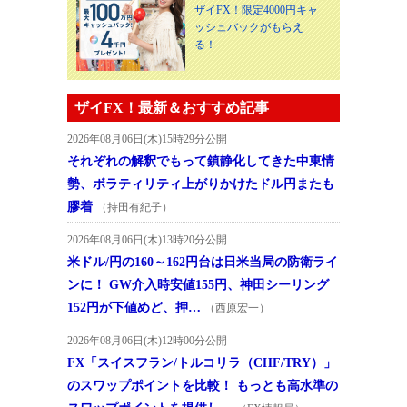
ザイFX！限定4000円キャ
ッシュバックがもらえ
る！
ザイFX！最新＆おすすめ記事
2026年08月06日(木)15時29分公開
それぞれの解釈でもって鎮静化してきた中東情
勢、ボラティリティ上がりかけたドル円またも
膠着
（持田有紀子）
2026年08月06日(木)13時20分公開
米ドル/円の160～162円台は日米当局の防衛ライ
ンに！ GW介入時安値155円、神田シーリング
152円が下値めど、押…
（西原宏一）
2026年08月06日(木)12時00分公開
FX「スイスフラン/トルコリラ（CHF/TRY）」
のスワップポイントを比較！ もっとも高水準の