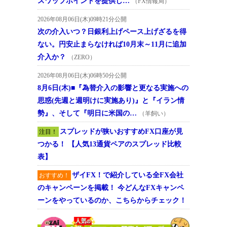
スワップポイントを提供し…
（FX情報局）
2026年08月06日(木)09時21分公開
次の介入いつ？日銀利上げペース上げざるを得
ない。円安止まらなければ10月末～11月に追加
介入か？
（ZERO）
2026年08月06日(木)06時50分公開
8月6日(木)■『為替介入の影響と更なる実施への
思惑(先週と週明けに実施あり)』と『イラン情
勢』、そして『明日に米国の…
（羊飼い）
スプレッドが狭いおすすめFX口座が見
注目！
つかる！ 【人気13通貨ペアのスプレッド比較
表】
ザイFX！で紹介している全FX会社
おすすめ！
のキャンペーンを掲載！ 今どんなFXキャンペ
ーンをやっているのか、こちらからチェック！