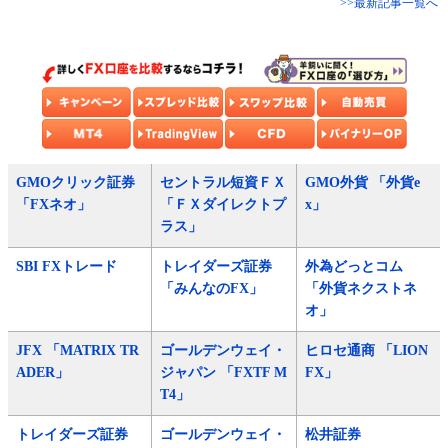
>>最新記事一覧へ
GMOクリック証券
セントラル短資ＦＸ
GMO外貨 「外貨e
「FXネオ」
「ＦＸダイレクトプ
x」
ラス」
SBI FXトレード
トレイダーズ証券
外為どっとコム
「みんなのFX」
「外貨ネクストネ
オ」
JFX 「MATRIX TR
ゴールデンウェイ・
ヒロセ通商 「LION
ADER」
ジャパン 「FXTF M
FX」
T4」
トレイダーズ証券
ゴールデンウェイ・
松井証券