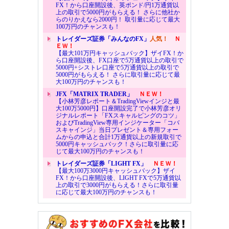
FX！から口座開設後、英ポンド/円1万通貨以
上の取引で5000円がもらえる！ さらに他社か
らのりかえなら2000円！ 取引量に応じて最大
100万円のチャンスも！
トレイダーズ証券「みんなのFX」
人気！
Ｎ
ＥＷ！
【最大101万円キャッシュバック】ザイFX！か
ら口座開設後、FX口座で5万通貨以上の取引で
5000円+シストレ口座で5万通貨以上の取引で
5000円がもらえる！ さらに取引量に応じて最
大100万円のチャンスも！
JFX「MATRIX TRADER」
ＮＥＷ！
【小林芳彦レポート＆TradingViewインジと最
大100万5000円】口座開設完了で小林芳彦オリ
ジナルレポート「FXスキャルピングのコツ」
およびTradingView専用インジケーター「コバ
スキャインジ」当日プレゼント＆専用フォー
ムからの申込と合計1万通貨以上の新規取引で
5000円キャッシュバック！さらに取引量に応
じて最大100万円のチャンスも！
トレイダーズ証券「LIGHT FX」
ＮＥＷ！
【最大100万3000円キャッシュバック】ザイ
FX！から口座開設後、LIGHT FXで5万通貨以
上の取引で3000円がもらえる！さらに取引量
に応じて最大100万円のチャンスも！