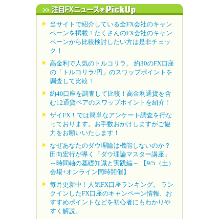
当サイトで紹介している全FX会社のキャン
ペーンを掲載！たくさんのFX会社のキャン
ペーンから比較検討したい方は是非チェッ
ク！
高金利で人気のトルコリラ。 約30のFX口座
の「トルコリラ/円」のスワップポイントを
調査して比較！
約40口座を調査して比較！高金利通貨を含
む12通貨ペアのスワップポイントを紹介！
ザイFX！では簡単なアンケート調査を行な
っております。お手数おかけしますがご協
力をお願いいたします！
なぜあなたのダウ理論は機能しないのか？
田向宏行が導く「ダウ理論マスター講座」
～時間軸の基礎知識と実践編～ 【9/5（土）
会場+オンライン同時開催】
毎月更新中！人気FX口座ランキング。 ラン
クインしたFX口座のキャンペーン情報、お
すすめポイントなどを初心者にもわかりや
すく解説。