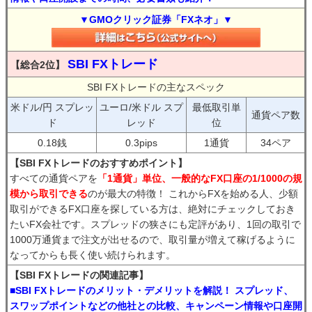
▼GMOクリック証券「FXネオ」▼
SBI FXトレード
【総合2位】
SBI FXトレードの主なスペック
米ドル/円 スプレッ
ユーロ/米ドル スプ
最低取引単
通貨ペア数
ド
レッド
位
0.18銭
0.3pips
1通貨
34ペア
【SBI FXトレードのおすすめポイント】
すべての通貨ペアを
「1通貨」単位、一般的なFX口座の1/1000の規
模から取引できる
のが最大の特徴！ これからFXを始める人、少額
取引ができるFX口座を探している方は、絶対にチェックしておき
たいFX会社です。スプレッドの狭さにも定評があり、1回の取引で
1000万通貨まで注文が出せるので、取引量が増えて稼げるように
なってからも長く使い続けられます。
【SBI FXトレードの関連記事】
■SBI FXトレードのメリット・デメリットを解説！ スプレッド、
スワップポイントなどの他社との比較、キャンペーン情報や口座開