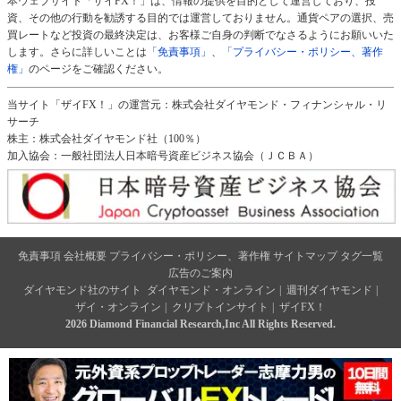
本ウェブサイト「ザイFX！」は、情報の提供を目的として運営しており、投
資、その他の行動を勧誘する目的では運営しておりません。通貨ペアの選択、売
買レートなど投資の最終決定は、お客様ご自身の判断でなさるようにお願いいた
します。さらに詳しいことは
「免責事項」
、
「プライバシー・ポリシー、著作
権」
のページをご確認ください。
当サイト「ザイFX！」の運営元：株式会社ダイヤモンド・フィナンシャル・リ
サーチ
株主：株式会社ダイヤモンド社（100％）
加入協会：一般社団法人日本暗号資産ビジネス協会（ＪＣＢＡ）
免責事項
会社概要
プライバシー・ポリシー、著作権
サイトマップ
タグ一覧
広告のご案内
ダイヤモンド社のサイト
ダイヤモンド・オンライン
|
週刊ダイヤモンド
|
ザイ・オンライン
|
クリプトインサイト
|
ザイFX！
2026 Diamond Financial Research,Inc All Rights Reserved.