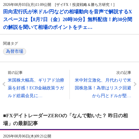
2026年08月03日(月)11:09公開 [ザイFX！投資戦略＆勝ち方研究！]
田向宏行氏が米ドル/円などの相場動向を音声で解説するX
スペースは【8月7日（金）20時30分】無料配信！約30分間
の解説を聞いて相場のポイントをチェ…
関連タグ
為替市場
前の記事
次の記事
米国株大幅高、ギリアド治療
米中対立激化、月代わりで米
薬を好感！ECB金融政策ラガ
国株急落！為替はリスク回避
ルド総裁会見に…
から円とドルが堅…
■FXデイトレーダーZEROの「なんで動いた？ 昨日の相
場」の最新記事
2026年08月06日(木)09:21公開