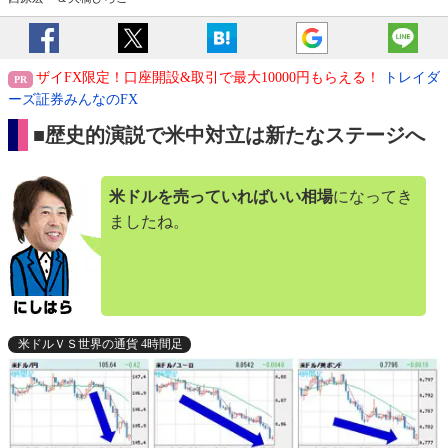
ザイFX限定！口座開設&取引で最大10000円もらえる！
トレイダ
ーズ証券みんなのFX
■歴史的演説で米中対立は新たなステージへ
米ドルを売っていればいい相場
になってき
ましたね。
米ドルＶＳ世界の通貨 4時間足