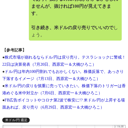
ませんが、抜ければ100円が見えてきま
す
。
引き続き、米ドルの戻り売りでいいので
し
ょう。
【参考記事】
●
株式市場が崩れるならドル/円は戻り売り。テスラショックに警戒！
22日は決算発表（7月20日、西原宏一＆大橋ひろこ）
●
ドル/円は年内100円割れでもおかしくない。株価反落で、あっさり
下落するイメージ（7月13日、西原宏一＆大橋ひろこ）
●
米ドル/円の戻りを慎重に売っていきたい。株価下落のトリガーは香
港めぐる米中対立か（7月6日、西原宏一＆大橋ひろこ）
●
FB広告ボイコットやコロナ第2波で株安に!? 米ドル/円が上昇する場
面あれば、戻り売り（6月29日、西原宏一＆大橋ひろこ）
米ドル/円 週足