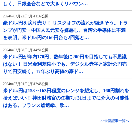
しく、日銀会合などで大きくリバウン…
2024年07月22日(月)11:32公開
豪ドル/円を戻り売り！ リスクオフの流れが続きそう。トラ
ンプが円安・中国人民元安を嫌悪し、台湾の半導体に不満
を表明。米ドル/円の160円台も2回落と…
2024年07月08日(月)14:51公開
米ドル/円が年内170円、数年後に200円を目指しても不思議
はない！ 日米金利差縮小でも、デジタル赤字と家計の円売
りで円安続く。17年ぶり高値の豪ド…
2024年07月01日(月)12:46公開
米ドル/円は158～163円程度のレンジを想定し、160円割れを
拾えばいい！ 神田財務官の任期7月31日までに介入の可能性
はある。フランス総選挙、欧…
>>最新記事一覧へ