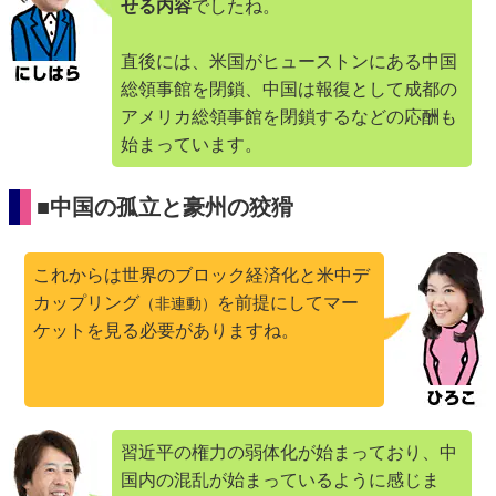
せる内容
でしたね。
直後には、米国がヒューストンにある中国
総領事館を閉鎖、中国は報復として成都の
アメリカ総領事館を閉鎖するなどの応酬も
始まっています。
■中国の孤立と豪州の狡猾
これからは世界のブロック経済化と米中デ
カップリング
を前提にしてマー
（非連動）
ケットを見る必要がありますね。
習近平の権力の弱体化が始まっており、中
国内の混乱が始まっているように感じま