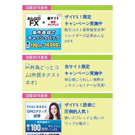
ザイFX！限定
キャンペーン実施中
取引コスト業界最安水準!
トレイダーズ証券みんな
のFX
当サイト限定
キャンペーン実施中
初心者にうれしい無料オ
ンラインセミナーが充実!
ザイFX！読者に
圧倒的人気！
狭いスプレッドと高いス
ワップが魅力！