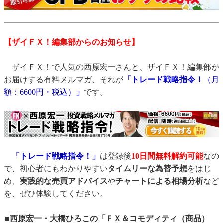
【ザイＦＸ！編集部からのお知らせ】
ザイＦＸ！で人気の西原宏一さんと、ザイＦＸ！編集部が
お届けする有料メルマガ、それが
「トレード戦略指令！
（月
額：6600円・税込）
」
です。
「トレード戦略指令！」
は登録後
10日間
無料解約可能
なの
で、初心者にもわかりやすい
タイムリーな為替予想
をはじ
め、
実践的な売買アドバイス
や
チャートによる相場分析
など
を、ぜひ体験してください。
■西原宏一・大橋ひろこの「ＦＸ＆コモディティ（商品）