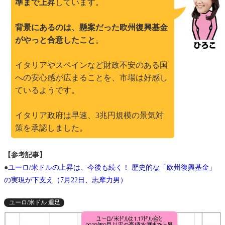
準まで上昇
しています。
背景にあるのは、懸案だった欧州復興基金
がやっと合意したこと
。
イタリアやスペインなど財政不安のある国
への安心感が広まることを、市場は好感し
ているようです。
イタリア政府は早速、3兆円規模の景気対
策を承認しました。
【参考記事】
●
ユーロ/米ドルの上昇は、今後も続く！ 歴史的な「欧州復興基金」
の実現が下支え（7月22日、志摩力男）
ユーロ/米ドル 週足