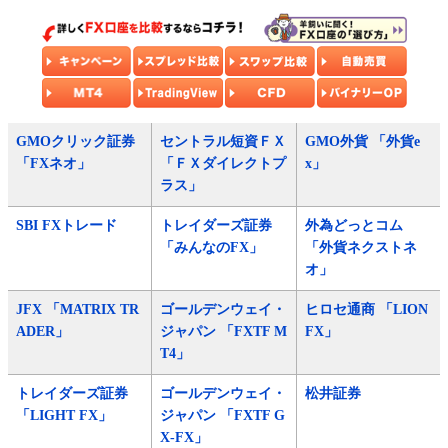
GMOクリック証券
セントラル短資ＦＸ
GMO外貨 「外貨e
「FXネオ」
「ＦＸダイレクトプ
x」
ラス」
SBI FXトレード
トレイダーズ証券
外為どっとコム
「みんなのFX」
「外貨ネクストネ
オ」
JFX 「MATRIX TR
ゴールデンウェイ・
ヒロセ通商 「LION
ADER」
ジャパン 「FXTF M
FX」
T4」
トレイダーズ証券
ゴールデンウェイ・
松井証券
「LIGHT FX」
ジャパン 「FXTF G
X-FX」