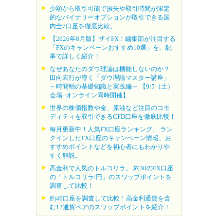
少額から取引可能で損失や取引時間が限定
的なバイナリーオプションが取引できる国
内全7口座を徹底比較。
【2026年8月版】ザイFX！編集部が注目する
「FXのキャンペーンおすすめ10選」を、記
事で詳しく紹介！
なぜあなたのダウ理論は機能しないのか？
田向宏行が導く「ダウ理論マスター講座」
～時間軸の基礎知識と実践編～ 【9/5（土）
会場+オンライン同時開催】
世界の株価指数や金、原油など注目のコモ
ディティを取引できるCFD口座を徹底比較！
毎月更新中！人気FX口座ランキング。 ラン
クインしたFX口座のキャンペーン情報、お
すすめポイントなどを初心者にもわかりや
すく解説。
高金利で人気のトルコリラ。 約30のFX口座
の「トルコリラ/円」のスワップポイントを
調査して比較！
約40口座を調査して比較！高金利通貨を含
む12通貨ペアのスワップポイントを紹介！