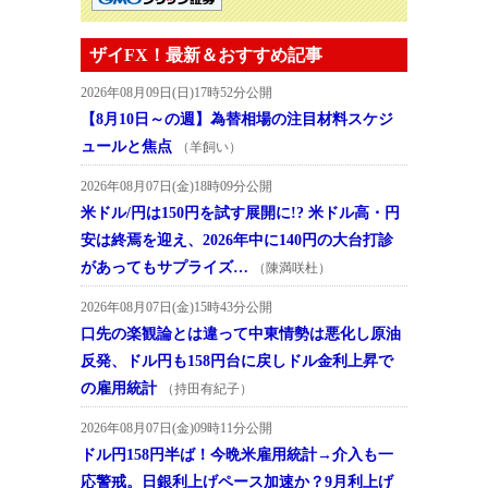
ザイFX！最新＆おすすめ記事
2026年08月09日(日)17時52分公開
【8月10日～の週】為替相場の注目材料スケジ
ュールと焦点
（羊飼い）
2026年08月07日(金)18時09分公開
米ドル/円は150円を試す展開に!? 米ドル高・円
安は終焉を迎え、2026年中に140円の大台打診
があってもサプライズ…
（陳満咲杜）
2026年08月07日(金)15時43分公開
口先の楽観論とは違って中東情勢は悪化し原油
反発、ドル円も158円台に戻しドル金利上昇で
の雇用統計
（持田有紀子）
2026年08月07日(金)09時11分公開
ドル円158円半ば！今晩米雇用統計→介入も一
応警戒。日銀利上げペース加速か？9月利上げ