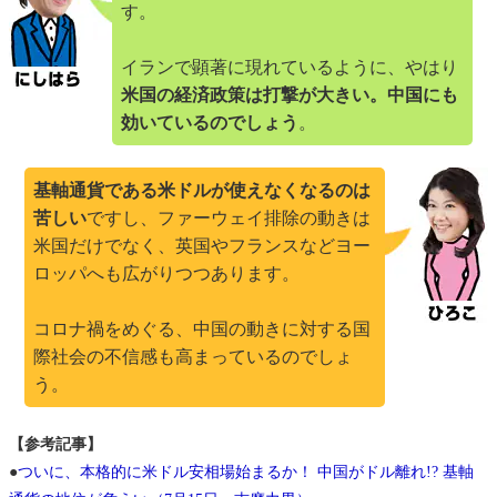
す。
イランで顕著に現れているように、やはり
米国の経済政策は打撃が大きい。中国にも
効いているのでしょう
。
基軸通貨である米ドルが使えなくなるのは
苦しい
ですし、ファーウェイ排除の動きは
米国だけでなく、英国やフランスなどヨー
ロッパへも広がりつつあります。
コロナ禍をめぐる、中国の動きに対する国
際社会の不信感も高まっているのでしょ
う。
【参考記事】
●
ついに、本格的に米ドル安相場始まるか！ 中国がドル離れ!? 基軸