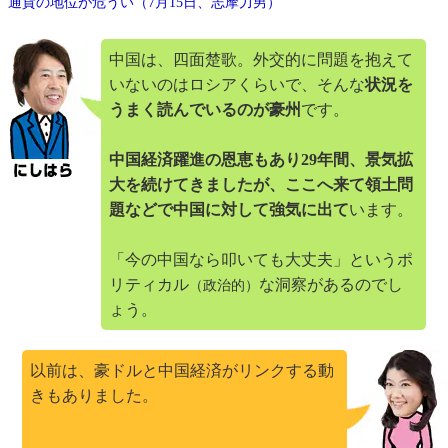
通貨の地位が危うい（7月15日、志摩力男）
中国は、四面楚歌。外交的に問題を抱えて
いないのはロシアくらいで、そんな
状況を
うまく読んでいるのが豪州
です。
中国経済躍進の恩恵もあり29年間、景気拡
大を続けてきましたが、ここへ来て領土問
題などで中国に対して強気に出て
います。
「今の中国なら叩いても大丈夫」というポ
リティカル
な洞察があるのでし
（政治的）
ょう。
以前は、豪ドルと中国経済がリンクする動
きもありました。