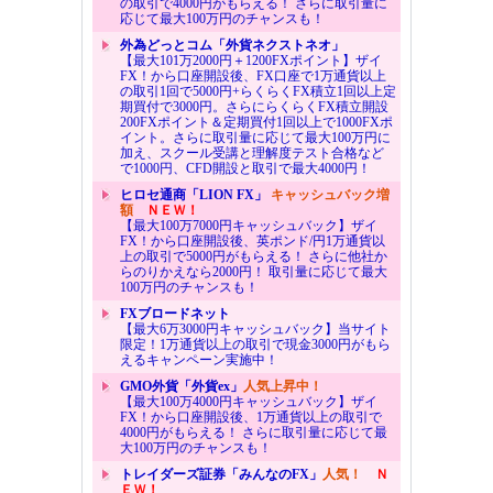
の取引で4000円がもらえる！ さらに取引量に
応じて最大100万円のチャンスも！
外為どっとコム「外貨ネクストネオ」
【最大101万2000円＋1200FXポイント】ザイ
FX！から口座開設後、FX口座で1万通貨以上
の取引1回で5000円+らくらくFX積立1回以上定
期買付で3000円。さらにらくらくFX積立開設
200FXポイント＆定期買付1回以上で1000FXポ
イント。さらに取引量に応じて最大100万円に
加え、スクール受講と理解度テスト合格など
で1000円、CFD開設と取引で最大4000円！
ヒロセ通商「LION FX」
キャッシュバック増
額
ＮＥＷ！
【最大100万7000円キャッシュバック】ザイ
FX！から口座開設後、英ポンド/円1万通貨以
上の取引で5000円がもらえる！ さらに他社か
らのりかえなら2000円！ 取引量に応じて最大
100万円のチャンスも！
FXブロードネット
【最大6万3000円キャッシュバック】当サイト
限定！1万通貨以上の取引で現金3000円がもら
えるキャンペーン実施中！
GMO外貨「外貨ex」
人気上昇中！
【最大100万4000円キャッシュバック】ザイ
FX！から口座開設後、1万通貨以上の取引で
4000円がもらえる！ さらに取引量に応じて最
大100万円のチャンスも！
トレイダーズ証券「みんなのFX」
人気！
Ｎ
ＥＷ！