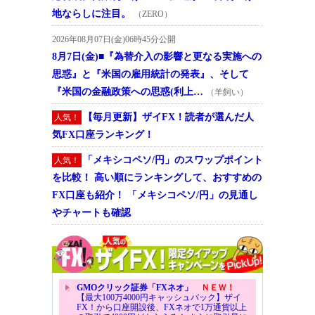
地ならしに注目。
（ZERO）
2026年08月07日(金)06時45分公開
8月7日(金)■『為替介入の影響と更なる実施への
思惑』と『米国の雇用統計の発表』、そして
『米国の金融政策への思惑(利上…
（羊飼い）
【毎月更新】ザイFX！読者が選んだ人
人気！
気FX口座ランキング！
「メキシコペソ/円」のスワップポイント
人気！
を比較！ 高い順にランキングして、おすすめの
FX口座も紹介！ 「メキシコペソ/円」の見通し
やチャートも確認
GMOクリック証券「FXネオ」
ＮＥＷ！
【最大100万4000円キャッシュバック】ザイ
FX！から口座開設後、FXネオで1万通貨以上