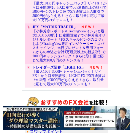
【最大101万円キャッシュバック】ザイFX！か
ら口座開設後、FX口座で5万通貨以上の取引で
5000円+シストレ口座で5万通貨以上の取引で
5000円がもらえる！ さらに取引量に応じて最
大100万円のチャンスも！
JFX「MATRIX TRADER」
ＮＥＷ！
【小林芳彦レポート＆TradingViewインジと最
大100万5000円】口座開設完了で小林芳彦オリ
ジナルレポート「FXスキャルピングのコツ」
およびTradingView専用インジケーター「コバ
スキャインジ」当日プレゼント＆専用フォー
ムからの申込と合計1万通貨以上の新規取引で
5000円キャッシュバック！さらに取引量に応
じて最大100万円のチャンスも！
トレイダーズ証券「LIGHT FX」
ＮＥＷ！
【最大100万3000円キャッシュバック】ザイ
FX！から口座開設後、LIGHT FXで5万通貨以
上の取引で3000円がもらえる！さらに取引量
に応じて最大100万円のチャンスも！
注目のFXキャンペーン
スプレッド（取引コスト）
スワップポイント