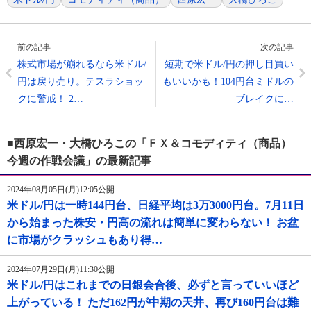
前の記事
次の記事
株式市場が崩れるなら米ドル/
短期で米ドル/円の押し目買い
円は戻り売り。テスラショッ
もいいかも！104円台ミドルの
クに警戒！ 2…
ブレイクに…
■西原宏一・大橋ひろこの「ＦＸ＆コモディティ（商品）
今週の作戦会議」の最新記事
2024年08月05日(月)12:05公開
米ドル/円は一時144円台、日経平均は3万3000円台。7月11日
から始まった株安・円高の流れは簡単に変わらない！ お盆
に市場がクラッシュもあり得…
2024年07月29日(月)11:30公開
米ドル/円はこれまでの日銀会合後、必ずと言っていいほど
上がっている！ ただ162円が中期の天井、再び160円台は難