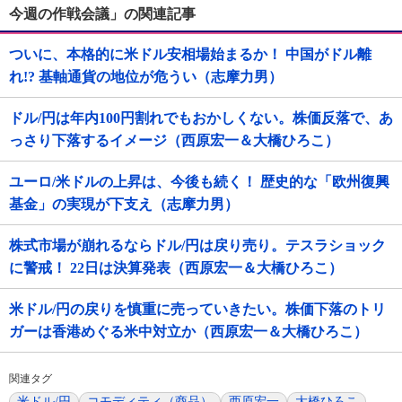
今週の作戦会議」の関連記事
ついに、本格的に米ドル安相場始まるか！ 中国がドル離
れ!? 基軸通貨の地位が危うい（志摩力男）
ドル/円は年内100円割れでもおかしくない。株価反落で、あ
っさり下落するイメージ（西原宏一＆大橋ひろこ）
ユーロ/米ドルの上昇は、今後も続く！ 歴史的な「欧州復興
基金」の実現が下支え（志摩力男）
株式市場が崩れるならドル/円は戻り売り。テスラショック
に警戒！ 22日は決算発表（西原宏一＆大橋ひろこ）
米ドル/円の戻りを慎重に売っていきたい。株価下落のトリ
ガーは香港めぐる米中対立か（西原宏一＆大橋ひろこ）
関連タグ
米ドル/円
コモディティ（商品）
西原宏一
大橋ひろこ