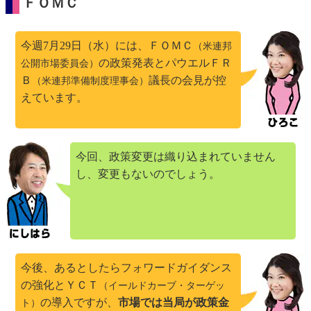
ＦＯＭＣ
今週7月29日（水）には、ＦＯＭＣ
（米連邦
の政策発表とパウエルＦＲ
公開市場委員会）
Ｂ
議長の会見が控
（米連邦準備制度理事会）
えています。
今回、政策変更は織り込まれていません
し、変更もないのでしょう。
今後、あるとしたらフォワードガイダンス
の強化とＹＣＴ
（イールドカーブ・ターゲッ
の導入ですが、
市場では当局が政策金
ト）