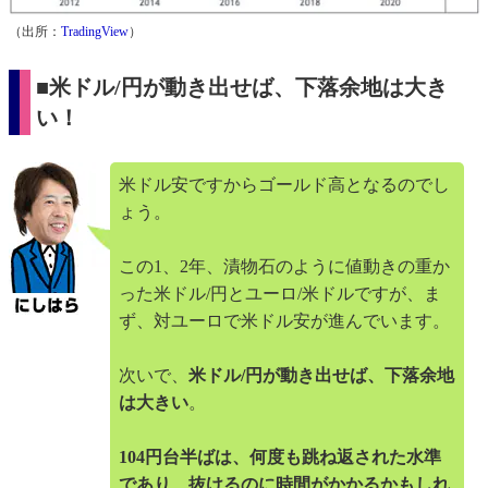
（出所：
TradingView
）
■米ドル/円が動き出せば、下落余地は大き
い！
米ドル安ですからゴールド高となるのでし
ょう。
この1、2年、漬物石のように値動きの重か
った米ドル/円とユーロ/米ドルですが、ま
ず、対ユーロで米ドル安が進んでいます。
次いで、
米ドル/円が動き出せば、下落余地
は大きい
。
104円台半ばは、何度も跳ね返された水準
であり、抜けるのに時間がかかるかもしれ