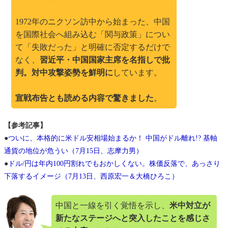
1972年のニクソン訪中から始まった、中国
を国際社会へ組み込む「関与政策」につい
て「失敗だった」と明確に否定するだけで
なく、
習近平・中国国家主席を名指しで批
判。対中攻撃姿勢を鮮明に
しています。
宣戦布告とも読める内容で驚きました
。
【参考記事】
●
ついに、本格的に米ドル安相場始まるか！ 中国がドル離れ!? 基軸
通貨の地位が危うい（7月15日、志摩力男）
●
ドル/円は年内100円割れでもおかしくない。株価反落で、あっさり
下落するイメージ（7月13日、西原宏一＆大橋ひろこ）
中国と一線を引く覚悟を示し、
米中対立が
新たなステージへと突入したことを感じさ