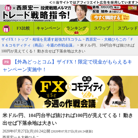
FX比較
キャンペーン
ランキング
スワップ
スプレッド
ザイFX！トップ
>
相場を見通す超強力FXコラム
>
西原宏一・大橋ひろこの「Ｆ
Ｘ＆コモディティ（商品） 今週の作戦会議」
> 米ドル/円、104円台半ば抜ければ
100円が見えてくる！ 動き出せば下落余地は大きい
【外為どっとコム】ザイFX！限定で現金がもらえるキ
ャンペーン実施中！
米ドル/円、104円台半ば抜ければ100円が
見えてくる！ 動き
出せば下落余地は大きい
2020年07月27日(月)16:24公開
[2020年07月27日(月)16:24更新]
西原宏一＆大橋ひろこ