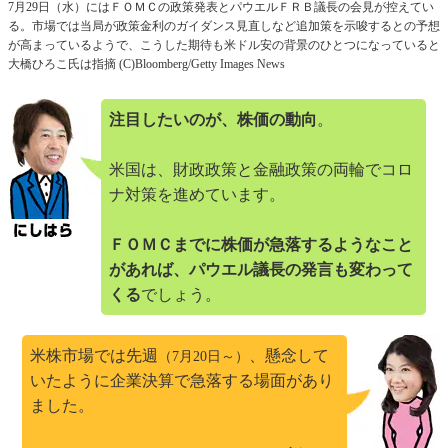
7月29日（水）にはＦＯＭＣの政策発表とパウエルＦＲＢ議長の会見が控えてい
る。市場では当局が政策金利のガイダンス見直しなど追加策を示唆するとの予想
が高まっているようで、こうした期待も米ドル安の背景のひとつになっていると
大橋ひろこ氏は指摘 (C)Bloomberg/Getty Images News
注目したいのが、株価の動向
。
米国は、財政政策と金融政策の両輪でコロ
ナ対策を進めています。
ＦＯＭＣまでに株価が急落するようなこと
があれば、パウエル議長の発言も変わって
くる
でしょう。
米株市場では先週
、懸念して
（7月20日～）
いたように企業決算で急落する場面があり
ました。