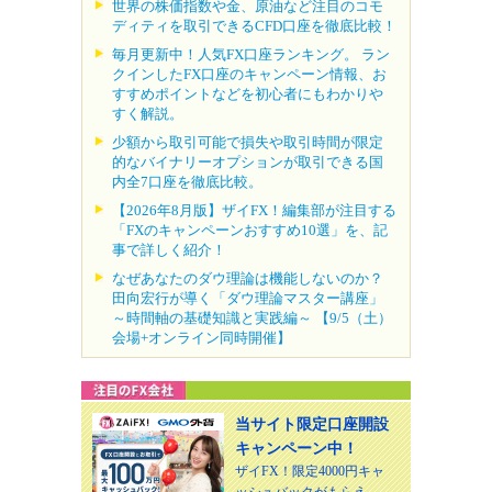
世界の株価指数や金、原油など注目のコモ
ディティを取引できるCFD口座を徹底比較！
毎月更新中！人気FX口座ランキング。 ラン
クインしたFX口座のキャンペーン情報、お
すすめポイントなどを初心者にもわかりや
すく解説。
少額から取引可能で損失や取引時間が限定
的なバイナリーオプションが取引できる国
内全7口座を徹底比較。
【2026年8月版】ザイFX！編集部が注目する
「FXのキャンペーンおすすめ10選」を、記
事で詳しく紹介！
なぜあなたのダウ理論は機能しないのか？
田向宏行が導く「ダウ理論マスター講座」
～時間軸の基礎知識と実践編～ 【9/5（土）
会場+オンライン同時開催】
当サイト限定口座開設
キャンペーン中！
ザイFX！限定4000円キャ
ッシュバックがもらえ