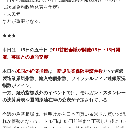
に次回金融政策発表を予定)
・人民元
などが重要となる。
★★★
本日は、
15日の五十日
で
EU首脳会議が開催(15日・16日開
催、英国との通商交渉)
。
本日の
米国の経済指標
は、
新規失業保険申請件数
と
NY連銀
製造業景気指数
、
輸入物価指数
、
フィラデルフィア連銀景況
指数
がメイン。
一方、
経済指標以外のイベント
では、
モルガン・スタンレー
の決算発表
や
週間原油在庫の公表
が予定されている。
今週の為替相場は、週明けから日本円買い＆米ドル買いの流
れが優勢となって、ドル円は105円前半まで下落した後に105