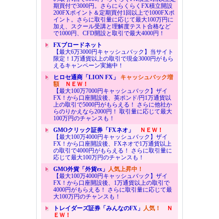
期買付で3000円。さらにらくらくFX積立開設
200FXポイント＆定期買付1回以上で1000FXポ
イント。さらに取引量に応じて最大100万円に
加え、スクール受講と理解度テスト合格など
で1000円、CFD開設と取引で最大4000円！
FXブロードネット
【最大6万3000円キャッシュバック】当サイト
限定！1万通貨以上の取引で現金3000円がもら
えるキャンペーン実施中！
ヒロセ通商「LION FX」
キャッシュバック増
額
ＮＥＷ！
【最大100万7000円キャッシュバック】ザイ
FX！から口座開設後、英ポンド/円1万通貨以
上の取引で5000円がもらえる！ さらに他社か
らのりかえなら2000円！ 取引量に応じて最大
100万円のチャンスも！
GMOクリック証券「FXネオ」
ＮＥＷ！
【最大100万4000円キャッシュバック】ザイ
FX！から口座開設後、FXネオで1万通貨以上
の取引で4000円がもらえる！ さらに取引量に
応じて最大100万円のチャンスも！
GMO外貨「外貨ex」
人気上昇中！
【最大100万4000円キャッシュバック】ザイ
FX！から口座開設後、1万通貨以上の取引で
4000円がもらえる！ さらに取引量に応じて最
大100万円のチャンスも！
トレイダーズ証券「みんなのFX」
人気！
Ｎ
ＥＷ！