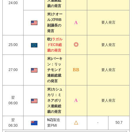
ス連銀総
24:00
裁の発言
米)クオー
ルズFRB
要人発言
副議長の
発言
欧)
ラガル
25:00
ドECB総
要人発言
裁の発言
米)バーキ
ン：リッ
27:00
チモンド
要人発言
連銀総裁
の発言
米)カシュ
カリ：ミ
翌
ネアポリ
要人発言
06:00
ス連銀総
裁の発言
翌
NZ)
製造
-
50.7
06:30
業PMI