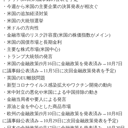
・今週から米国の主要企業の決算発表が相次ぐ
・米国の追加経済対策
・米国の大統領選挙
・米ドルの方向性
・金融市場のリスク許容度(米国の株価指数がメイン)
・米国の国債市場と長期金利
・主要な株式市場(米国中心)
・トランプ大統領の発言
・米国の金融政策(9月16日に金融政策を発表済み→10月7日
に議事録公表済み→11月5日に次回金融政策発表を予定)
・英国のEU離脱問題
・新型コロナウイルス感染拡大やワクチン開発の動向
・米中対立の悪化や米国による中国排除の動き
・金融当局者や要人による発言
・原油と金を中心とした商品市場
・欧州の金融政策(9月10日に金融政策を発表済み→10月8日
に議事録公表済み→10月29日に次回金融政策発表を予定)
・日本の金融政策(9月17日に金融政策を発表済み→10月29日