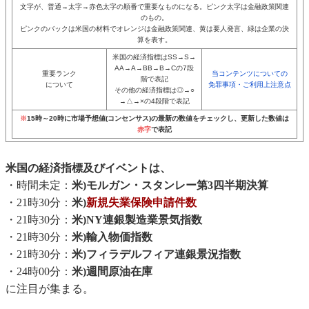
文字が、普通→太字→赤色太字の順番で重要なものになる。ピンク太字は金融政策関連
のもの。
ピンクのバックは米国の材料でオレンジは金融政策関連、黄は要人発言、緑は企業の決
算を表す。
米国の経済指標はSS→S→
AA→A→BB→B→Cの7段
重要ランク
当コンテンツについての
階で表記
について
免罪事項・ご利用上注意点
その他の経済指標は◎→○
→△→×の4段階で表記
※
15時～20時に市場予想値(コンセンサス)の最新の数値をチェックし、更新した数値は
赤字
で表記
米国の経済指標及びイベントは、
・時間未定：
米)モルガン・スタンレー第3四半期決算
・21時30分：
米)
新規失業保険申請件数
・21時30分：
米)NY連銀製造業景気指数
・21時30分：
米)輸入物価指数
・21時30分：
米)フィラデルフィア連銀景況指数
・24時00分：
米)週間原油在庫
に注目が集まる。