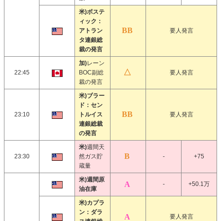
米)ボステ
ィック：
アトラン
要人発言
タ連銀総
裁の発言
加)
レーン
22:45
BOC副総
要人発言
裁の発言
米)ブラー
ド：セン
23:10
トルイス
要人発言
連銀総裁
の発言
米)
週間天
23:30
然ガス貯
-
+75
蔵量
米)週間原
-
+50.1万
油在庫
米)カプラ
ン：ダラ
要人発言