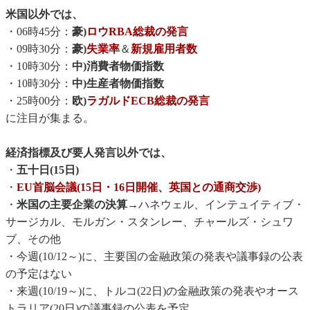
米国以外では、
・06時45分：
豪)
ロウRBA総裁の発言
・09時30分：
豪)
失業率
＆
新規雇用者数
・10時30分：
中)消費者物価指数
・10時30分：
中)生産者物価指数
・25時00分：
欧)
ラガルドECB総裁の発言
に注目が集まる。
経済指標及び要人発言以外では、
・
五十日(15日)
・
EU首脳会議(15日・16日開催、英国との通商交渉)
・
米国の主要企業の決算→
ハネウェル、インテュイティブ・
サージカル、モルガン・スタンレー、チャールズ・シュワ
ブ、その他
・今週(10/12～)に、主要国の金融政策の発表や議事録の公表
の予定はない
・来週(10/19～)に、トルコ(22日)の金融政策の発表やオース
トラリア(20日)の議事録の公表を予定