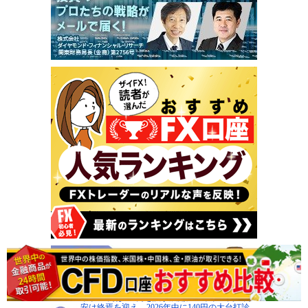
米ドル/円は150円を試す展開に!? 米ドル高・円
安は終焉を迎え、2026年中に140円の大台打診