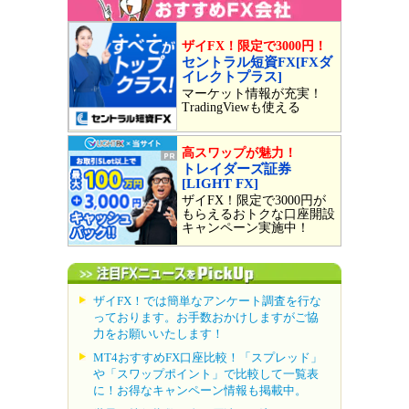
ザイFX！限定で3000円！
セントラル短資FX[FXダ
イレクトプラス]
マーケット情報が充実！
TradingViewも使える
高スワップが魅力！
トレイダーズ証券
[LIGHT FX]
ザイFX！限定で3000円が
もらえるおトクな口座開設
キャンペーン実施中！
ザイFX！では簡単なアンケート調査を行な
っております。お手数おかけしますがご協
力をお願いいたします！
MT4おすすめFX口座比較！「スプレッド」
や「スワップポイント」で比較して一覧表
に！お得なキャンペーン情報も掲載中。