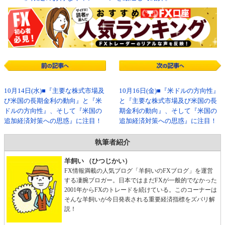
10月14日(水)■『主要な株式市場及
10月16日(金)■『米ドルの方向性』
び米国の長期金利の動向』と『米
と『主要な株式市場及び米国の長
ドルの方向性』、そして『米国の
期金利の動向』、そして『米国の
追加経済対策への思惑』に注目！
追加経済対策への思惑』に注目！
執筆者紹介
羊飼い （ひつじかい）
FX情報満載の人気ブログ「羊飼いのFXブログ」を運営
する凄腕ブロガー。日本ではまだFXが一般的でなかった
2001年からFXのトレードを続けている。このコーナーは
そんな羊飼いが今日発表される重要経済指標をズバリ解
説！