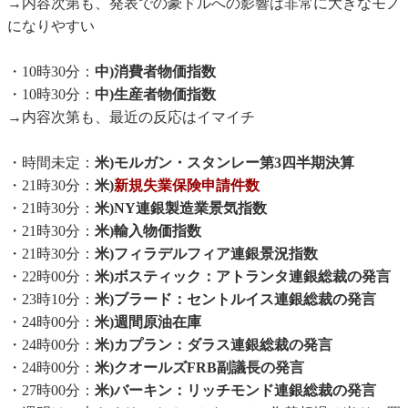
→内容次第も、発表での豪ドルへの影響は非常に大きなモノ
になりやすい
・10時30分：
中)消費者物価指数
・10時30分：
中)生産者物価指数
→内容次第も、最近の反応はイマイチ
・時間未定：
米)モルガン・スタンレー第3四半期決算
・21時30分：
米)
新規失業保険申請件数
・21時30分：
米)NY連銀製造業景気指数
・21時30分：
米)輸入物価指数
・21時30分：
米)フィラデルフィア連銀景況指数
・22時00分：
米)ボスティック：アトランタ連銀総裁の発言
・23時10分：
米)ブラード：セントルイス連銀総裁の発言
・24時00分：
米)週間原油在庫
・24時00分：
米)カプラン：ダラス連銀総裁の発言
・24時00分：
米)クオールズFRB副議長の発言
・27時00分：
米)バーキン：リッチモンド連銀総裁の発言