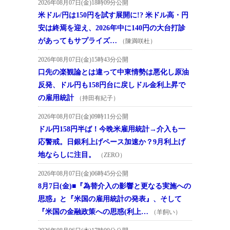
2026年08月07日(金)18時09分公開
米ドル/円は150円を試す展開に!? 米ドル高・円
安は終焉を迎え、2026年中に140円の大台打診
があってもサプライズ…
（陳満咲杜）
2026年08月07日(金)15時43分公開
口先の楽観論とは違って中東情勢は悪化し原油
反発、ドル円も158円台に戻しドル金利上昇で
の雇用統計
（持田有紀子）
2026年08月07日(金)09時11分公開
ドル円158円半ば！今晩米雇用統計→介入も一
応警戒。日銀利上げペース加速か？9月利上げ
地ならしに注目。
（ZERO）
2026年08月07日(金)06時45分公開
8月7日(金)■『為替介入の影響と更なる実施への
思惑』と『米国の雇用統計の発表』、そして
『米国の金融政策への思惑(利上…
（羊飼い）