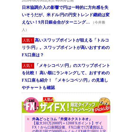
2026年08月06日(木)17時00分公開
日米協調介入の影響で円は一時的に方向感を失
いそうだが、米ドル/円の円安トレンド継続は変
えない！9月日銀会合がターニング…
（今井雅
人）
高いスワップポイントが狙える「トルコ
人気！
リラ/円」。スワップポイントが高いおすすめの
FX口座は？
「メキシコペソ/円」のスワップポイント
人気！
を比較！ 高い順にランキングして、おすすめの
FX口座も紹介！ 「メキシコペソ/円」の見通し
やチャートも確認
外為どっとコム「外貨ネクストネオ」
【最大101万2000円＋1200FXポイント】ザイ
FX！から口座開設後、FX口座で1万通貨以上
の取引1回で5000円+らくらくFX積立1回以上定