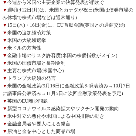
▼
今週から米国の主要企業の決算発表が相次ぐ
▼
週明け12日(月)は、米国とカナダが祝日(米国は債券市場の
み休場で株式市場などは通常通り)
▼
15日(木)・16日(金)に、EU首脳会議(英国との通商交渉)
▼
米国の追加経済対策
▼
米国の大統領選挙
▼
米ドルの方向性
▼
金融市場のリスク許容度(米国の株価指数がメイン)
▼
米国の国債市場と長期金利
▼
主要な株式市場(米国中心)
▼
トランプ大統領の発言
▼
米国の金融政策(9月16日に金融政策を発表済み→10月7日
に議事録公表済み→11月5日に次回金融政策発表を予定)
▼
英国のEU離脱問題
▼
新型コロナウイルス感染拡大やワクチン開発の動向
▼
米中対立の悪化や米国による中国排除の動き
▼
金融当局者や要人による発言
▼
原油と金を中心とした商品市場