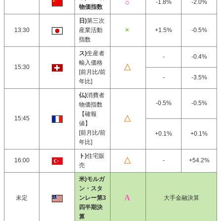
-1.8%
-2.0%
物価指数
日)
第三次
13:30
産業活動
+1.5%
-0.5%
指数
ス)
生産者
-
-0.4%
輸入価格
15:30
[前月比/前
-
-3.5%
年比]
仏)
消費者
-0.5%
-0.5%
物価指数
【確報
15:45
値】
[前月比/前
+0.1%
+0.1%
年比]
ト)
住宅販
16:00
-
+54.2%
売
米)モルガ
ン・スタ
未定
ンレー第3
大手金融決算
四半期決
算