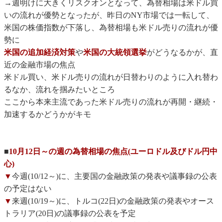
→週明けに大きくリスクオンとなって、為替相場は米ドル買
いの流れが優勢となったが、昨日のNY市場では一転して、
米国の株価指数が下落し、為替相場も米ドル売りの流れが優
勢に
米国の追加経済対策
や
米国の大統領選挙
がどうなるかが、直
近の金融市場の焦点
米ドル買い、米ドル売りの流れが日替わりのように入れ替わ
るなか、流れを掴みたいところ
ここから本来主流であった米ドル売りの流れが再開・継続・
加速するかどうかがキモ
■
10月12日～の週の為替相場の焦点(ユーロドル及びドル円中
心)
▼
今週(10/12～)に、主要国の金融政策の発表や議事録の公表
の予定はない
▼
来週(10/19～)に、トルコ(22日)の金融政策の発表やオース
トラリア(20日)の議事録の公表を予定