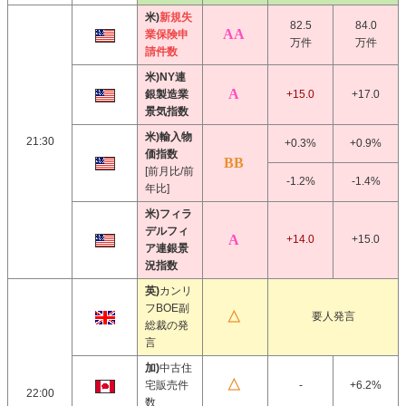
米)
新規失
82.5
84.0
業保険申
万件
万件
請件数
米)NY連
銀製造業
+15.0
+17.0
景気指数
米)輸入物
21:30
+0.3%
+0.9%
価指数
[前月比/前
-1.2%
-1.4%
年比]
米)フィラ
デルフィ
+14.0
+15.0
ア連銀景
況指数
英)
カンリ
フBOE副
要人発言
総裁の発
言
加)
中古住
宅販売件
-
+6.2%
22:00
数