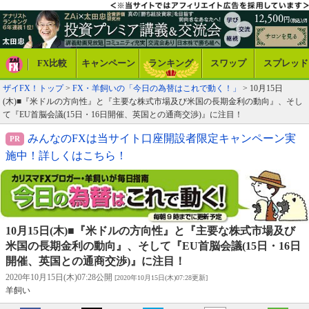
FX比較
キャンペーン
ランキング
スワップ
スプレッド
ザイFX！トップ
>
FX・羊飼いの「今日の為替はこれで動く！」
> 10月15日
(木)■『米ドルの方向性』と『主要な株式市場及び米国の長期金利の動向』、そし
て『EU首脳会議(15日・16日開催、英国との通商交渉)』に注目！
みんなのFXは当サイト口座開設者限定キャンペーン実
施中！詳しくはこちら！
10月15日(木)■『米ドルの方向性』と『主要な株式市場及び
米国の長期金利の動向』、そして『EU首脳会議(15日・16日
開催、英国との通商交渉)』に注目！
2020年10月15日(木)07:28公開
[2020年10月15日(木)07:28更新]
羊飼い