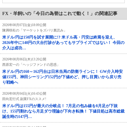
FX・羊飼いの「今日の為替はこれで動く！」の関連記事
2026年08月07日(金)18:09公開
陳満咲杜の「マーケットをズバリ裏読み」
米ドル/円は150円を試す展開に!? 米ドル高・円安は終焉を迎え、
2026年中に140円の大台打診があってもサプライズではない！ 今回の
介入は成功…
2026年08月06日(木)13:20公開
西原宏一の「ヘッジファンドの思惑」
米ドル/円の160～162円台は日米当局の防衛ラインに！ GW介入時安
値155円、神田シーリング152円が下値めど、押し目買いから戻り売
り戦略へ
2026年08月04日(火)16:43公開
田向宏行式 副業FXのススメ!
米ドル/円は155円が最大の分岐点！ 7月足の包み線を8月足が下抜
け、155円割れなら月足ダウ理論が下向き転換！ 下値目処は高市総裁
誕生時の147円…