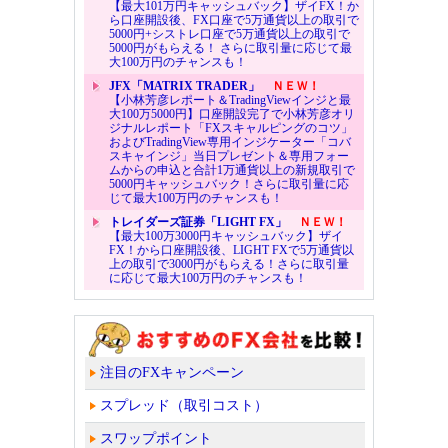
【最大101万円キャッシュバック】ザイFX！か
ら口座開設後、FX口座で5万通貨以上の取引で
5000円+シストレ口座で5万通貨以上の取引で
5000円がもらえる！ さらに取引量に応じて最
大100万円のチャンスも！
JFX「MATRIX TRADER」
ＮＥＷ！
【小林芳彦レポート＆TradingViewインジと最
大100万5000円】口座開設完了で小林芳彦オリ
ジナルレポート「FXスキャルピングのコツ」
およびTradingView専用インジケーター「コバ
スキャインジ」当日プレゼント＆専用フォー
ムからの申込と合計1万通貨以上の新規取引で
5000円キャッシュバック！さらに取引量に応
じて最大100万円のチャンスも！
トレイダーズ証券「LIGHT FX」
ＮＥＷ！
【最大100万3000円キャッシュバック】ザイ
FX！から口座開設後、LIGHT FXで5万通貨以
上の取引で3000円がもらえる！さらに取引量
に応じて最大100万円のチャンスも！
注目のFXキャンペーン
スプレッド（取引コスト）
スワップポイント