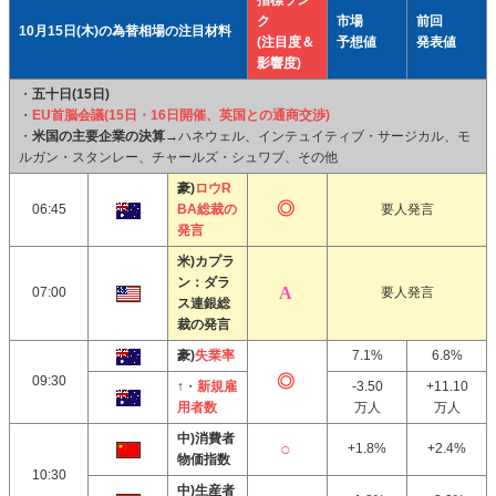
指標ラン
ク
市場
前回
10月15日(木)の為替相場の注目材料
(注目度＆
予想値
発表値
影響度)
・
五十日(15日)
・
EU首脳会議(15日・16日開催、英国との通商交渉)
・
米国の主要企業の決算→
ハネウェル、インテュイティブ・サージカル、モ
ルガン・スタンレー、チャールズ・シュワブ、その他
豪)
ロウR
06:45
BA総裁の
要人発言
発言
米)カプラ
ン：ダラ
07:00
要人発言
ス連銀総
裁の発言
豪)
失業率
7.1%
6.8%
09:30
↑・
新規雇
-3.50
+11.10
用者数
万人
万人
中)消費者
+1.8%
+2.4%
物価指数
10:30
中)生産者