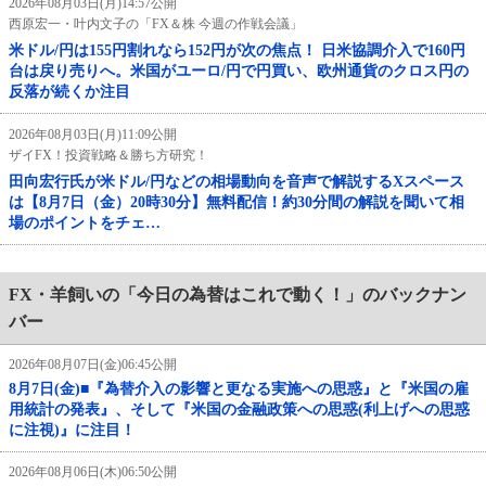
2026年08月03日(月)14:57公開
西原宏一・叶内文子の「FX＆株 今週の作戦会議」
米ドル/円は155円割れなら152円が次の焦点！ 日米協調介入で160円
台は戻り売りへ。米国がユーロ/円で円買い、欧州通貨のクロス円の
反落が続くか注目
2026年08月03日(月)11:09公開
ザイFX！投資戦略＆勝ち方研究！
田向宏行氏が米ドル/円などの相場動向を音声で解説するXスペース
は【8月7日（金）20時30分】無料配信！約30分間の解説を聞いて相
場のポイントをチェ…
FX・羊飼いの「今日の為替はこれで動く！」のバックナン
バー
2026年08月07日(金)06:45公開
8月7日(金)■『為替介入の影響と更なる実施への思惑』と『米国の雇
用統計の発表』、そして『米国の金融政策への思惑(利上げへの思惑
に注視)』に注目！
2026年08月06日(木)06:50公開