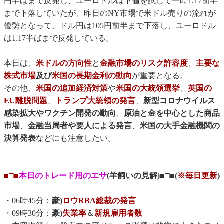
円半ばまで反発し、ユーロドルは下値を試して一時1.17前半
まで下落していたが、昨日のNY市場で米ドル売りの流れが
優勢となって、ドル円は105円前半まで下落し、ユーロドル
は1.17半ばまで反発している。
本日は、
米ドルの方向性
と
金融市場のリスク許容度
、
主要な
株式市場
及び
米国の長期金利の動向
が重要となる。
その他、
米国の追加経済対策
や
米国の大統領選挙
、
英国の
EU離脱問題
、
トランプ大統領の発言
、
新型コロナウイルス
感染拡大やワクチン開発の動向
、
原油と金を中心とした商品
市場
、
金融当局者や要人による発言
、
米国の大手金融機関の
決算発表
などにも注意したい。
■□■
本日のトレード用のエサ
(羊飼いの見解)■□■(
※毎日更新
)
・06時45分：
豪)
ロウRBA総裁の発言
・09時30分：
豪)
失業率
＆
新規雇用者数