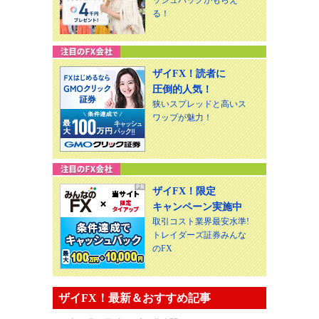
る！
ザイFX！読者に
圧倒的人気！
狭いスプレッドと高いス
ワップが魅力！
ザイFX！限定
キャンペーン実施中
取引コスト業界最安水準!
トレイダーズ証券みんな
のFX
ザイFX！最新＆おすすめ記事