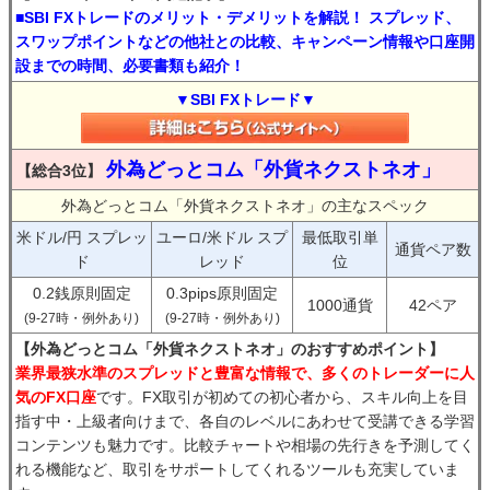
■SBI FXトレードのメリット・デメリットを解説！ スプレッド、
スワップポイントなどの他社との比較、キャンペーン情報や口座開
設までの時間、必要書類も紹介！
▼SBI FXトレード▼
外為どっとコム「外貨ネクストネオ」
【総合3位】
外為どっとコム「外貨ネクストネオ」の主なスペック
米ドル/円 スプレッ
ユーロ/米ドル スプ
最低取引単
通貨ペア数
ド
レッド
位
0.2銭原則固定
0.3pips原則固定
1000通貨
42ペア
(9-27時・例外あり)
(9-27時・例外あり)
【外為どっとコム「外貨ネクストネオ」のおすすめポイント】
業界最狭水準のスプレッドと豊富な情報で、多くのトレーダーに人
気のFX口座
です。FX取引が初めての初心者から、スキル向上を目
指す中・上級者向けまで、各自のレベルにあわせて受講できる学習
コンテンツも魅力です。比較チャートや相場の先行きを予測してく
れる機能など、取引をサポートしてくれるツールも充実していま