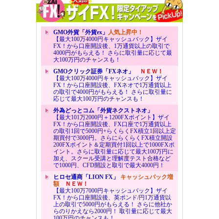
GMO外貨「外貨ex」
人気上昇中！
【最大100万4000円キャッシュバック】ザイ
FX！から口座開設後、1万通貨以上の取引で
4000円がもらえる！ さらに取引量に応じて最
大100万円のチャンスも！
GMOクリック証券「FXネオ」
ＮＥＷ！
【最大100万4000円キャッシュバック】ザイ
FX！から口座開設後、FXネオで1万通貨以上
の取引で4000円がもらえる！ さらに取引量に
応じて最大100万円のチャンスも！
外為どっとコム「外貨ネクストネオ」
【最大101万2000円＋1200FXポイント】ザイ
FX！から口座開設後、FX口座で1万通貨以上
の取引1回で5000円+らくらくFX積立1回以上定
期買付で3000円。さらにらくらくFX積立開設
200FXポイント＆定期買付1回以上で1000FXポ
イント。さらに取引量に応じて最大100万円に
加え、スクール受講と理解度テスト合格など
で1000円、CFD開設と取引で最大4000円！
ヒロセ通商「LION FX」
キャッシュバック増
額
ＮＥＷ！
【最大100万7000円キャッシュバック】ザイ
FX！から口座開設後、英ポンド/円1万通貨以
上の取引で5000円がもらえる！ さらに他社か
らのりかえなら2000円！ 取引量に応じて最大
100万円のチャンスも！