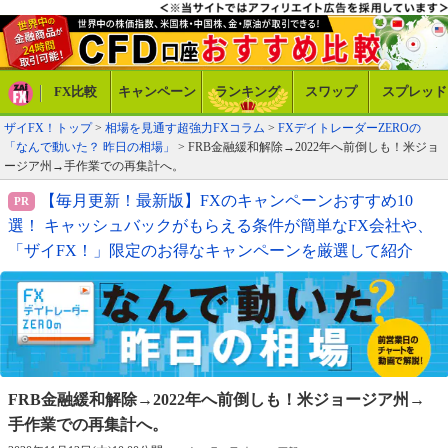
FX比較
キャンペーン
ランキング
スワップ
スプレッド
ザイFX！トップ
>
相場を見通す超強力FXコラム
>
FXデイトレーダーZEROの
「なんで動いた？ 昨日の相場」
> FRB金融緩和解除→2022年へ前倒しも！米ジョ
ージア州→手作業での再集計へ。
【毎月更新！最新版】FXのキャンペーンおすすめ10
選！ キャッシュバックがもらえる条件が簡単なFX会社や、
「ザイFX！」限定のお得なキャンペーンを厳選して紹介
FRB金融緩和解除→2022年へ前倒しも！
米ジョージア州→
手作業での再集計へ。