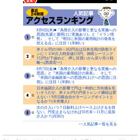
8月6日(木)■『為替介入の影響と更なる実施への
思惑(先週と週明けに実施あり)』と『イラン情
勢』、そして『明日に米国の雇用統計の発表を
控える点』に注目！(羊飼い)
米ドル/円の160～162円台は日米当局の防衛ライ
ンに！ GW介入時安値155円、神田シーリング
152円が下値めど、押し目買いから戻り売り戦
略へ(西原宏一)
8月7日(金)■『為替介入の影響と更なる実施への
思惑』と『米国の雇用統計の発表』、そして
『米国の金融政策への思惑(利上げへの思惑に注
視)』に注目！(羊飼い)
日米協調介入の影響で円は一時的に方向感を失
いそうだが、米ドル/円の円安トレンド継続は変
えない！9月日銀会合がターニングポイントと
なるか？(今井雅人)
次の介入いつ？日銀利上げペース上げざるを得
ない。円安止まらなければ10月末～11月に追加
介入か？(ZERO)
>>人気記事一覧を見る