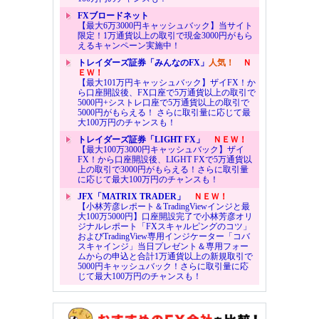
FXブロードネット
【最大6万3000円キャッシュバック】当サイト
限定！1万通貨以上の取引で現金3000円がもら
えるキャンペーン実施中！
トレイダーズ証券「みんなのFX」
人気！
Ｎ
ＥＷ！
【最大101万円キャッシュバック】ザイFX！か
ら口座開設後、FX口座で5万通貨以上の取引で
5000円+シストレ口座で5万通貨以上の取引で
5000円がもらえる！ さらに取引量に応じて最
大100万円のチャンスも！
トレイダーズ証券「LIGHT FX」
ＮＥＷ！
【最大100万3000円キャッシュバック】ザイ
FX！から口座開設後、LIGHT FXで5万通貨以
上の取引で3000円がもらえる！さらに取引量
に応じて最大100万円のチャンスも！
JFX「MATRIX TRADER」
ＮＥＷ！
【小林芳彦レポート＆TradingViewインジと最
大100万5000円】口座開設完了で小林芳彦オリ
ジナルレポート「FXスキャルピングのコツ」
およびTradingView専用インジケーター「コバ
スキャインジ」当日プレゼント＆専用フォー
ムからの申込と合計1万通貨以上の新規取引で
5000円キャッシュバック！さらに取引量に応
じて最大100万円のチャンスも！