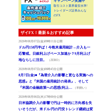
キャンペーン実施中
取引コスト業界最安水準!
トレイダーズ証券みんな
のFX
ザイFX！最新＆おすすめ記事
2026年08月07日(金)09時11分公開
ドル円158円半ば！今晩米雇用統計→介入も一
応警戒。日銀利上げペース加速か？9月利上げ
地ならしに注目。
（ZERO）
2026年08月07日(金)06時45分公開
8月7日(金)■『為替介入の影響と更なる実施への
思惑』と『米国の雇用統計の発表』、そして
『米国の金融政策への思惑(利上…
（羊飼い）
2026年08月06日(木)17時00分公開
日米協調介入の影響で円は一時的に方向感を失
いそうだが、米ドル/円の円安トレンド継続は変