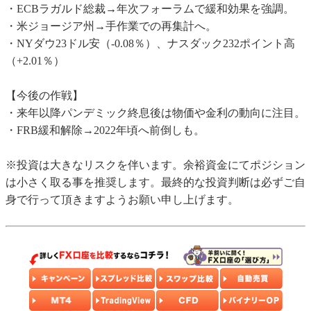
・ECBラガルド総裁→年次フォーラムで緩和効果を強調。
・米ジョージア州→手作業での再集計へ。
・NYダウ23ドル安（-0.08％）、ナスダック232ポイント高
（+2.01％）
【今後の作戦】
・来年以降パンデミック終息後は物価や金利の動向に注目。
・FRB緩和解除→2022年頃へ前倒しも。
※投資は大きなリスクを伴います。余裕資金にてポジション
は小さく取る事を推奨します。最終的な投資判断は必ずご自
身で行って頂きますようお願い申し上げます。