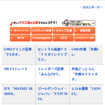
>>最新記事一覧へ
GMOクリック証券
セントラル短資ＦＸ
GMO外貨 「外貨e
「FXネオ」
「ＦＸダイレクトプ
x」
ラス」
SBI FXトレード
トレイダーズ証券
外為どっとコム
「みんなのFX」
「外貨ネクストネ
オ」
JFX 「MATRIX TR
ゴールデンウェイ・
ヒロセ通商 「LION
ADER」
ジャパン 「FXTF M
FX」
T4」