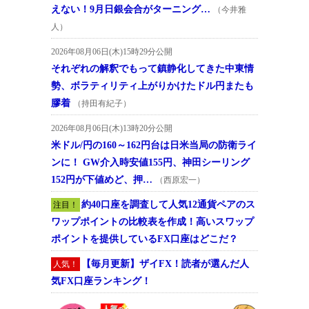
えない！9月日銀会合がターニング…
（今井雅
人）
2026年08月06日(木)15時29分公開
それぞれの解釈でもって鎮静化してきた中東情
勢、ボラティリティ上がりかけたドル円またも
膠着
（持田有紀子）
2026年08月06日(木)13時20分公開
米ドル/円の160～162円台は日米当局の防衛ライ
ンに！ GW介入時安値155円、神田シーリング
152円が下値めど、押…
（西原宏一）
約40口座を調査して人気12通貨ペアのス
注目！
ワップポイントの比較表を作成！高いスワップ
ポイントを提供しているFX口座はどこだ？
【毎月更新】ザイFX！読者が選んだ人
人気！
気FX口座ランキング！