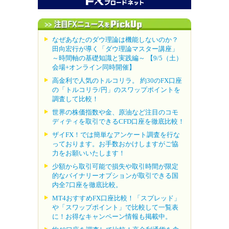
なぜあなたのダウ理論は機能しないのか？
田向宏行が導く「ダウ理論マスター講座」
～時間軸の基礎知識と実践編～ 【9/5（土）
会場+オンライン同時開催】
高金利で人気のトルコリラ。 約30のFX口座
の「トルコリラ/円」のスワップポイントを
調査して比較！
世界の株価指数や金、原油など注目のコモ
ディティを取引できるCFD口座を徹底比較！
ザイFX！では簡単なアンケート調査を行な
っております。お手数おかけしますがご協
力をお願いいたします！
少額から取引可能で損失や取引時間が限定
的なバイナリーオプションが取引できる国
内全7口座を徹底比較。
MT4おすすめFX口座比較！「スプレッド」
や「スワップポイント」で比較して一覧表
に！お得なキャンペーン情報も掲載中。