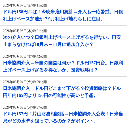
2026年08月07日(金)09:11公開
ドル円158円半ば！今晩米雇用統計→介入も一応警戒。日銀
利上げペース加速か？9月利上げ地ならしに注目。
2026年08月06日(木)09:21公開
次の介入いつ？日銀利上げペース上げざるを得ない。円安
止まらなければ10月末～11月に追加介入か？
2026年08月05日(水)09:42公開
日米協調介入→米国の国益は何か？ドル円157円台。日銀利
上げペース上げざるを得ないか。投資戦略は？
2026年08月04日(火)09:29公開
日米協調介入→ドル円どこまで下がる？投資戦略は？ドル
円年内165円より150円の可能性が高いと予想。
2026年08月03日(月)09:37公開
ドル円157円！片山財務相談話→日米協調介入公表！日米当
局がどの水準を狙っているのか？がポイント。