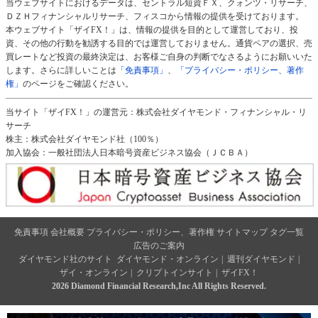
当ウェブサイトにおけるデータは、セントラル短資ＦＸ、クォンツ・リサーチ、
ＤＺＨフィナンシャルリサーチ、フィスコから情報の提供を受けております。
本ウェブサイト「ザイFX！」は、情報の提供を目的として運営しており、投
資、その他の行動を勧誘する目的では運営しておりません。通貨ペアの選択、売
買レートなど投資の最終決定は、お客様ご自身の判断でなさるようにお願いいた
します。さらに詳しいことは
「免責事項」
、
「プライバシー・ポリシー、著作
権」
のページをご確認ください。
当サイト「ザイFX！」の運営元：株式会社ダイヤモンド・フィナンシャル・リ
サーチ
株主：株式会社ダイヤモンド社（100％）
加入協会：一般社団法人日本暗号資産ビジネス協会（ＪＣＢＡ）
免責事項
会社概要
プライバシー・ポリシー、著作権
サイトマップ
タグ一覧
広告のご案内
ダイヤモンド社のサイト
ダイヤモンド・オンライン
|
週刊ダイヤモンド
|
ザイ・オンライン
|
クリプトインサイト
|
ザイFX！
2026 Diamond Financial Research,Inc All Rights Reserved.