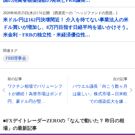
国の消費者物価指数の発表とFRB議長…
2026年06月25日(木)11:51公開 [西原宏一の「ヘッジファンドの思惑」]
米ドル/円は162円決壊間近！ 介入を待てない事業法人の米
ドル買いが増加し、8万円目指す日経平均を追いかけそう。
米金利・FRBの独立性・米経済優位性…
関連タグ
FRB理事会
前の記事
次の記事
ワクチン相場でバリューシフ
パウエル議長「向こう数ヶ月
トが継続！為替市場はポンド
は厳しい」株式市場→日米欧
円、豪ドル円が堅…
での感染拡大を嫌…
■FXデイトレーダーZEROの「なんで動いた？ 昨日の相
場」の最新記事