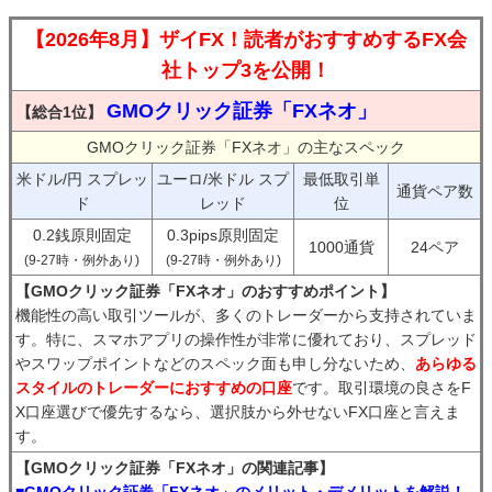
【2026年8月】ザイFX！読者がおすすめするFX会
社トップ3を公開！
GMOクリック証券「FXネオ」
【総合1位】
GMOクリック証券「FXネオ」の主なスペック
米ドル/円 スプレッ
ユーロ/米ドル スプ
最低取引単
通貨ペア数
ド
レッド
位
0.2銭原則固定
0.3pips原則固定
1000通貨
24ペア
(9-27時・例外あり)
(9-27時・例外あり)
【GMOクリック証券「FXネオ」のおすすめポイント】
機能性の高い取引ツールが、多くのトレーダーから支持されていま
す。特に、スマホアプリの操作性が非常に優れており、スプレッド
やスワップポイントなどのスペック面も申し分ないため、
あらゆる
スタイルのトレーダーにおすすめの口座
です。取引環境の良さをF
X口座選びで優先するなら、選択肢から外せないFX口座と言えま
す。
【GMOクリック証券「FXネオ」の関連記事】