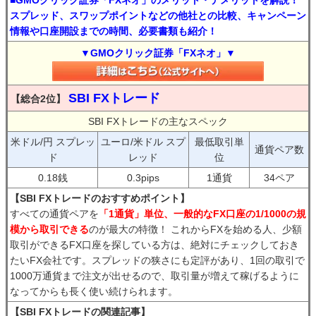
■GMOクリック証券「FXネオ」のメリット・デメリットを解説！
スプレッド、スワップポイントなどの他社との比較、キャンペーン
情報や口座開設までの時間、必要書類も紹介！
▼GMOクリック証券「FXネオ」▼
SBI FXトレード
【総合2位】
SBI FXトレードの主なスペック
米ドル/円 スプレッ
ユーロ/米ドル スプ
最低取引単
通貨ペア数
ド
レッド
位
0.18銭
0.3pips
1通貨
34ペア
【SBI FXトレードのおすすめポイント】
すべての通貨ペアを
「1通貨」単位、一般的なFX口座の1/1000の規
模から取引できる
のが最大の特徴！ これからFXを始める人、少額
取引ができるFX口座を探している方は、絶対にチェックしておき
たいFX会社です。スプレッドの狭さにも定評があり、1回の取引で
1000万通貨まで注文が出せるので、取引量が増えて稼げるように
なってからも長く使い続けられます。
【SBI FXトレードの関連記事】