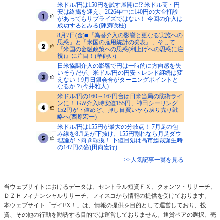
米ドル/円は150円を試す展開に!? 米ドル高・円
安は終焉を迎え、2026年中に140円の大台打診
があってもサプライズではない！ 今回の介入は
成功するとみる(陳満咲杜)
8月7日(金)■『為替介入の影響と更なる実施への
思惑』と『米国の雇用統計の発表』、そして
『米国の金融政策への思惑(利上げへの思惑に注
視)』に注目！(羊飼い)
日米協調介入の影響で円は一時的に方向感を失
いそうだが、米ドル/円の円安トレンド継続は変
えない！9月日銀会合がターニングポイントと
なるか？(今井雅人)
米ドル/円の160～162円台は日米当局の防衛ライ
ンに！ GW介入時安値155円、神田シーリング
152円が下値めど、押し目買いから戻り売り戦
略へ(西原宏一)
米ドル/円は155円が最大の分岐点！ 7月足の包
み線を8月足が下抜け、155円割れなら月足ダウ
理論が下向き転換！ 下値目処は高市総裁誕生時
の147円の窓(田向宏行)
>>人気記事一覧を見る
当ウェブサイトにおけるデータは、セントラル短資ＦＸ、クォンツ・リサーチ、
ＤＺＨフィナンシャルリサーチ、フィスコから情報の提供を受けております。
本ウェブサイト「ザイFX！」は、情報の提供を目的として運営しており、投
資、その他の行動を勧誘する目的では運営しておりません。通貨ペアの選択、売