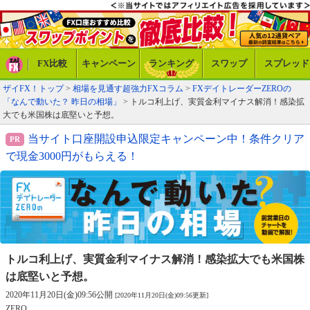
FX比較
キャンペーン
ランキング
スワップ
スプレッド
ザイFX！トップ
>
相場を見通す超強力FXコラム
>
FXデイトレーダーZEROの
「なんで動いた？ 昨日の相場」
> トルコ利上げ、実質金利マイナス解消！感染拡
大でも米国株は底堅いと予想。
当サイト口座開設申込限定キャンペーン中！条件クリア
で現金3000円がもらえる！
トルコ利上げ、実質金利マイナス解消！
感染拡大でも米国株
は底堅いと予想。
2020年11月20日(金)09:56公開
[2020年11月20日(金)09:56更新]
ZERO