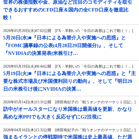
世界の株価指数や金、原油など注目のコモディティを取引
できるおすすめのCFD口座＆国内の全CFD口座を徹底比
較！
2026年05月20日(水)07:02公開 [FX・羊飼いの「今日の為替はこれで動く！」]
5月20日(水)■『日本による為替介入や実施への思惑』と
『FOMC議事録の公表(4月28日29日開催分)』、そして
『NVIDIAの決算発表(米株引け…
2026年05月19日(火)06:44公開 [FX・羊飼いの「今日の為替はこれで動く！」]
5月19日(火)■『日本による為替介入や実施への思惑』と『主
要な株式市場及び米国債利回りの動向』、そして『明日20
日の米株引け後にNVIDIAの決算…
2026年05月14日(木)15:31公開 [持田有紀子の「戦うオンナのマーケット日記」]
訪中がオールスターになり米国株は最高値を更新、かなり
高めな米PPIでも大きく反応せずにG2注視に
2026年04月16日(木)15:32公開 [持田有紀子の「戦うオンナのマーケット日記」]
強まるイランとの停戦期待で米国株は史上最高値、ただ原