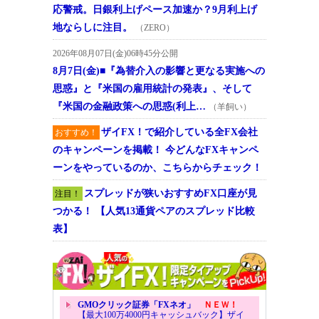
応警戒。日銀利上げペース加速か？9月利上げ
地ならしに注目。
（ZERO）
2026年08月07日(金)06時45分公開
8月7日(金)■『為替介入の影響と更なる実施への
思惑』と『米国の雇用統計の発表』、そして
『米国の金融政策への思惑(利上…
（羊飼い）
ザイFX！で紹介している全FX会社
おすすめ！
のキャンペーンを掲載！ 今どんなFXキャンペ
ーンをやっているのか、こちらからチェック！
スプレッドが狭いおすすめFX口座が見
注目！
つかる！ 【人気13通貨ペアのスプレッド比較
表】
GMOクリック証券「FXネオ」
ＮＥＷ！
【最大100万4000円キャッシュバック】ザイ