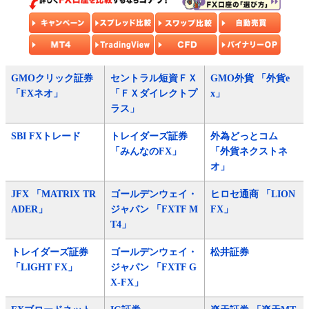
GMOクリック証券
セントラル短資ＦＸ
GMO外貨 「外貨e
「FXネオ」
「ＦＸダイレクトプ
x」
ラス」
SBI FXトレード
トレイダーズ証券
外為どっとコム
「みんなのFX」
「外貨ネクストネ
オ」
JFX 「MATRIX TR
ゴールデンウェイ・
ヒロセ通商 「LION
ADER」
ジャパン 「FXTF M
FX」
T4」
トレイダーズ証券
ゴールデンウェイ・
松井証券
「LIGHT FX」
ジャパン 「FXTF G
X-FX」