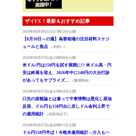
ザイFX！最新＆おすすめ記事
2026年08月09日(日)17時52分公開
【8月10日～の週】為替相場の注目材料スケジ
ュールと焦点
（羊飼い）
2026年08月07日(金)18時09分公開
米ドル/円は150円を試す展開に!? 米ドル高・円
安は終焉を迎え、2026年中に140円の大台打診
があってもサプライズ…
（陳満咲杜）
2026年08月07日(金)15時43分公開
口先の楽観論とは違って中東情勢は悪化し原油
反発、ドル円も158円台に戻しドル金利上昇で
の雇用統計
（持田有紀子）
2026年08月07日(金)09時11分公開
ドル円158円半ば！今晩米雇用統計→介入も一