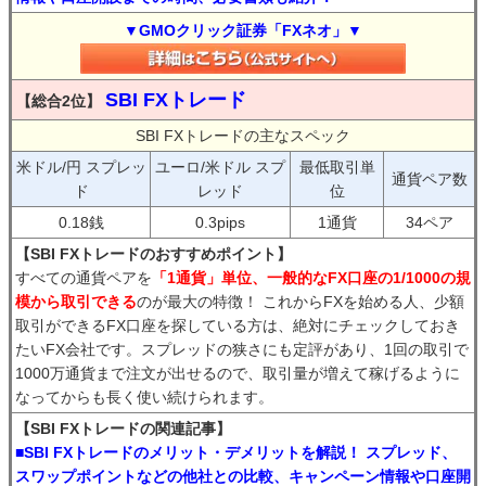
▼GMOクリック証券「FXネオ」▼
SBI FXトレード
【総合2位】
SBI FXトレードの主なスペック
米ドル/円 スプレッ
ユーロ/米ドル スプ
最低取引単
通貨ペア数
ド
レッド
位
0.18銭
0.3pips
1通貨
34ペア
【SBI FXトレードのおすすめポイント】
すべての通貨ペアを
「1通貨」単位、一般的なFX口座の1/1000の規
模から取引できる
のが最大の特徴！ これからFXを始める人、少額
取引ができるFX口座を探している方は、絶対にチェックしておき
たいFX会社です。スプレッドの狭さにも定評があり、1回の取引で
1000万通貨まで注文が出せるので、取引量が増えて稼げるように
なってからも長く使い続けられます。
【SBI FXトレードの関連記事】
■SBI FXトレードのメリット・デメリットを解説！ スプレッド、
スワップポイントなどの他社との比較、キャンペーン情報や口座開