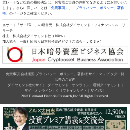
買レートなど投資の最終決定は、お客様ご自身の判断でなさるようにお願いいた
します。さらに詳しいことは
「免責事項」
、
「プライバシー・ポリシー、著作
権」
のページをご確認ください。
当サイト「ザイFX！」の運営元：株式会社ダイヤモンド・フィナンシャル・リ
サーチ
株主：株式会社ダイヤモンド社（100％）
加入協会：一般社団法人日本暗号資産ビジネス協会（ＪＣＢＡ）
免責事項
会社概要
プライバシー・ポリシー、著作権
サイトマップ
タグ一覧
広告のご案内
ダイヤモンド社のサイト
ダイヤモンド・オンライン
|
週刊ダイヤモンド
|
ザイ・オンライン
|
クリプトインサイト
|
ザイFX！
2026 Diamond Financial Research,Inc All Rights Reserved.