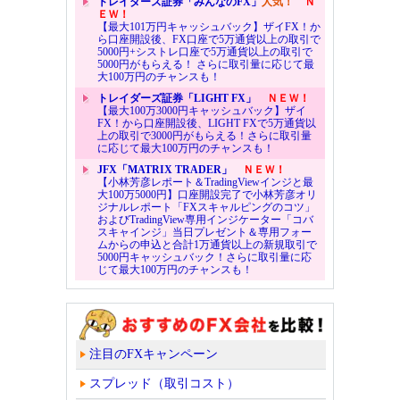
トレイダーズ証券「みんなのFX」
人気！
Ｎ
ＥＷ！
【最大101万円キャッシュバック】ザイFX！か
ら口座開設後、FX口座で5万通貨以上の取引で
5000円+シストレ口座で5万通貨以上の取引で
5000円がもらえる！ さらに取引量に応じて最
大100万円のチャンスも！
トレイダーズ証券「LIGHT FX」
ＮＥＷ！
【最大100万3000円キャッシュバック】ザイ
FX！から口座開設後、LIGHT FXで5万通貨以
上の取引で3000円がもらえる！さらに取引量
に応じて最大100万円のチャンスも！
JFX「MATRIX TRADER」
ＮＥＷ！
【小林芳彦レポート＆TradingViewインジと最
大100万5000円】口座開設完了で小林芳彦オリ
ジナルレポート「FXスキャルピングのコツ」
およびTradingView専用インジケーター「コバ
スキャインジ」当日プレゼント＆専用フォー
ムからの申込と合計1万通貨以上の新規取引で
5000円キャッシュバック！さらに取引量に応
じて最大100万円のチャンスも！
注目のFXキャンペーン
スプレッド（取引コスト）