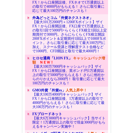
FX！から口座開設後、FXネオで1万通貨以上
の取引で4000円がもらえる！ さらに取引量に
応じて最大100万円のチャンスも！
外為どっとコム「外貨ネクストネオ」
【最大101万2000円＋1200FXポイント】ザイ
FX！から口座開設後、FX口座で1万通貨以上
の取引1回で5000円+らくらくFX積立1回以上定
期買付で3000円。さらにらくらくFX積立開設
200FXポイント＆定期買付1回以上で1000FXポ
イント。さらに取引量に応じて最大100万円に
加え、スクール受講と理解度テスト合格など
で1000円、CFD開設と取引で最大4000円！
ヒロセ通商「LION FX」
キャッシュバック増
額
ＮＥＷ！
【最大100万7000円キャッシュバック】ザイ
FX！から口座開設後、英ポンド/円1万通貨以
上の取引で5000円がもらえる！ さらに他社か
らのりかえなら2000円！ 取引量に応じて最大
100万円のチャンスも！
GMO外貨「外貨ex」
人気上昇中！
【最大100万4000円キャッシュバック】ザイ
FX！から口座開設後、1万通貨以上の取引で
4000円がもらえる！ さらに取引量に応じて最
大100万円のチャンスも！
FXブロードネット
【最大6万3000円キャッシュバック】当サイト
限定！1万通貨以上の取引で現金3000円がもら
えるキャンペーン実施中！