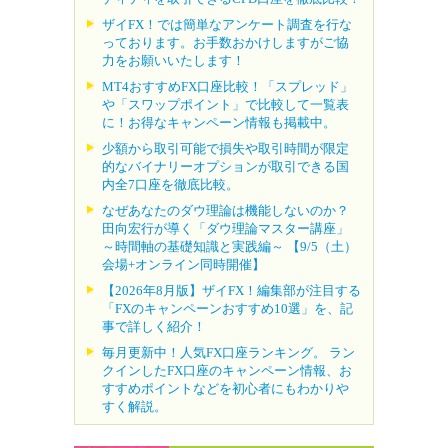
ザイFX！では簡単なアンケート調査を行な
っております。お手数おかけしますがご協
力をお願いいたします！
MT4おすすめFX口座比較！「スプレッド」
や「スワップポイント」で比較して一覧表
に！お得なキャンペーン情報も掲載中。
少額から取引可能で損失や取引時間が限定
的なバイナリーオプションが取引できる国
内全7口座を徹底比較。
なぜあなたのダウ理論は機能しないのか？
田向宏行が導く「ダウ理論マスター講座」
～時間軸の基礎知識と実践編～ 【9/5（土）
会場+オンライン同時開催】
【2026年8月版】ザイFX！編集部が注目する
「FXのキャンペーンおすすめ10選」を、記
事で詳しく紹介！
毎月更新中！人気FX口座ランキング。 ラン
クインしたFX口座のキャンペーン情報、お
すすめポイントなどを初心者にもわかりや
すく解説。