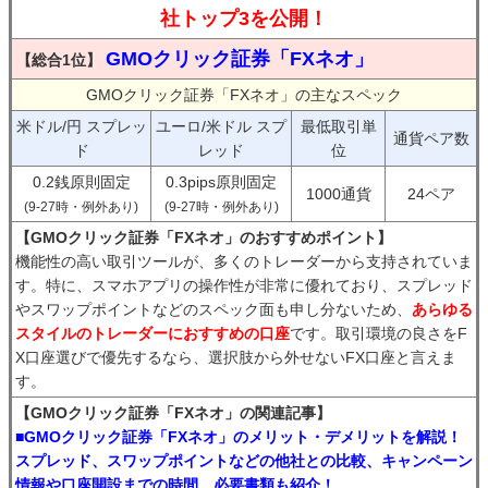
社トップ3を公開！
GMOクリック証券「FXネオ」
【総合1位】
GMOクリック証券「FXネオ」の主なスペック
米ドル/円 スプレッ
ユーロ/米ドル スプ
最低取引単
通貨ペア数
ド
レッド
位
0.2銭原則固定
0.3pips原則固定
1000通貨
24ペア
(9-27時・例外あり)
(9-27時・例外あり)
【GMOクリック証券「FXネオ」のおすすめポイント】
機能性の高い取引ツールが、多くのトレーダーから支持されていま
す。特に、スマホアプリの操作性が非常に優れており、スプレッド
やスワップポイントなどのスペック面も申し分ないため、
あらゆる
スタイルのトレーダーにおすすめの口座
です。取引環境の良さをF
X口座選びで優先するなら、選択肢から外せないFX口座と言えま
す。
【GMOクリック証券「FXネオ」の関連記事】
■GMOクリック証券「FXネオ」のメリット・デメリットを解説！
スプレッド、スワップポイントなどの他社との比較、キャンペーン
情報や口座開設までの時間、必要書類も紹介！