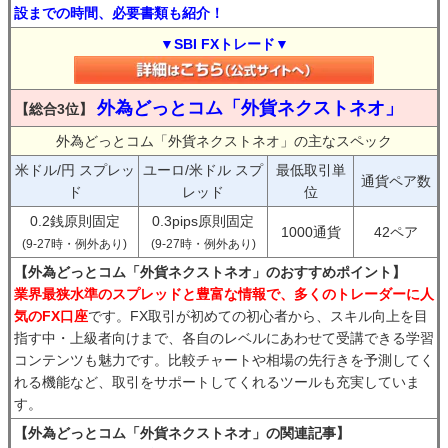
設までの時間、必要書類も紹介！
▼SBI FXトレード▼
外為どっとコム「外貨ネクストネオ」
【総合3位】
外為どっとコム「外貨ネクストネオ」の主なスペック
米ドル/円 スプレッ
ユーロ/米ドル スプ
最低取引単
通貨ペア数
ド
レッド
位
0.2銭原則固定
0.3pips原則固定
1000通貨
42ペア
(9-27時・例外あり)
(9-27時・例外あり)
【外為どっとコム「外貨ネクストネオ」のおすすめポイント】
業界最狭水準のスプレッドと豊富な情報で、多くのトレーダーに人
気のFX口座
です。FX取引が初めての初心者から、スキル向上を目
指す中・上級者向けまで、各自のレベルにあわせて受講できる学習
コンテンツも魅力です。比較チャートや相場の先行きを予測してく
れる機能など、取引をサポートしてくれるツールも充実していま
す。
【外為どっとコム「外貨ネクストネオ」の関連記事】