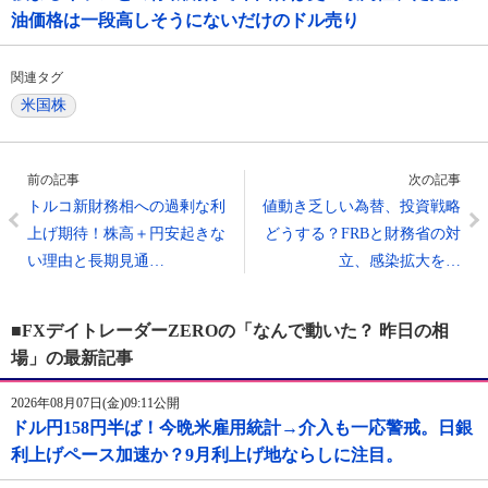
油価格は一段高しそうにないだけのドル売り
関連タグ
米国株
前の記事
次の記事
トルコ新財務相への過剰な利
値動き乏しい為替、投資戦略
上げ期待！株高＋円安起きな
どうする？FRBと財務省の対
い理由と長期見通…
立、感染拡大を…
■FXデイトレーダーZEROの「なんで動いた？ 昨日の相
場」の最新記事
2026年08月07日(金)09:11公開
ドル円158円半ば！今晩米雇用統計→介入も一応警戒。日銀
利上げペース加速か？9月利上げ地ならしに注目。