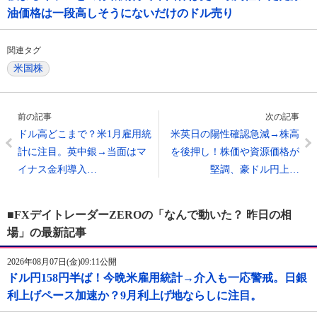
油価格は一段高しそうにないだけのドル売り
関連タグ
米国株
前の記事
次の記事
ドル高どこまで？米1月雇用統
米英日の陽性確認急減→株高
計に注目。英中銀→当面はマ
を後押し！株価や資源価格が
イナス金利導入…
堅調、豪ドル円上…
■FXデイトレーダーZEROの「なんで動いた？ 昨日の相
場」の最新記事
2026年08月07日(金)09:11公開
ドル円158円半ば！今晩米雇用統計→介入も一応警戒。日銀
利上げペース加速か？9月利上げ地ならしに注目。