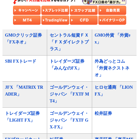
GMOクリック証券
セントラル短資ＦＸ
GMO外貨 「外貨e
「FXネオ」
「ＦＸダイレクトプ
x」
ラス」
SBI FXトレード
トレイダーズ証券
外為どっとコム
「みんなのFX」
「外貨ネクストネ
オ」
JFX 「MATRIX TR
ゴールデンウェイ・
ヒロセ通商 「LION
ADER」
ジャパン 「FXTF M
FX」
T4」
トレイダーズ証券
ゴールデンウェイ・
松井証券
「LIGHT FX」
ジャパン 「FXTF G
X-FX」