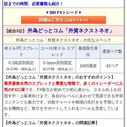
設までの時間、必要書類も紹介！
▼SBI FXトレード▼
外為どっとコム「外貨ネクストネオ」
【総合3位】
外為どっとコム「外貨ネクストネオ」の主なスペック
米ドル/円 スプレッ
ユーロ/米ドル スプ
最低取引単
通貨ペア数
ド
レッド
位
0.2銭原則固定
0.3pips原則固定
1000通貨
42ペア
(9-27時・例外あり)
(9-27時・例外あり)
【外為どっとコム「外貨ネクストネオ」のおすすめポイント】
業界最狭水準のスプレッドと豊富な情報で、多くのトレーダーに人
気のFX口座
です。FX取引が初めての初心者から、スキル向上を目
指す中・上級者向けまで、各自のレベルにあわせて受講できる学習
コンテンツも魅力です。比較チャートや相場の先行きを予測してく
れる機能など、取引をサポートしてくれるツールも充実していま
す。
【外為どっとコム「外貨ネクストネオ」の関連記事】