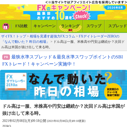
FX比較
キャンペーン
ランキング
スワップ
スプレッド
ザイFX！トップ
>
相場を見通す超強力FXコラム
>
FXデイトレーダーZEROの
「なんで動いた？ 昨日の相場」
> ドル高は一服、米株高や円安は継続か？次回ド
ル高は米国が抜け出して来る時。
最狭水準スプレッド＆最良水準スワップポイントのSBI
FXトレード！キャンペーン実施中！
ドル高は一服、米株高や円安は継続か？
次回ドル高は米国が
抜け出して来る時。
2021年02月08日(月)09:18公開
[2021年02月08日(月)09:18更新]
ZERO