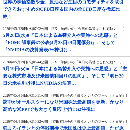
世界の株価指数や金、原油など注目のコモディティを取引
できるおすすめのCFD口座＆国内の全CFD口座を徹底比
較！
2026年05月20日(水)07:02公開 [FX・羊飼いの「今日の為替はこれで動く！」]
5月20日(水)■『日本による為替介入や実施への思惑』と
『FOMC議事録の公表(4月28日29日開催分)』、そして
『NVIDIAの決算発表(米株引け…
2026年05月19日(火)06:44公開 [FX・羊飼いの「今日の為替はこれで動く！」]
5月19日(火)■『日本による為替介入や実施への思惑』と『主
要な株式市場及び米国債利回りの動向』、そして『明日20
日の米株引け後にNVIDIAの決算…
2026年05月14日(木)15:31公開 [持田有紀子の「戦うオンナのマーケット日記」]
訪中がオールスターになり米国株は最高値を更新、かなり
高めな米PPIでも大きく反応せずにG2注視に
2026年04月16日(木)15:32公開 [持田有紀子の「戦うオンナのマーケット日記」]
強まるイランとの停戦期待で米国株は史上最高値、ただ原