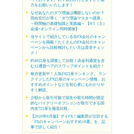
力をお願いいたします！
なぜあなたのダウ理論は機能しないのか？
田向宏行が導く「ダウ理論マスター講座」
～時間軸の基礎知識と実践編～ 【9/5（土）
会場+オンライン同時開催】
当サイトで紹介している全FX会社のキャン
ペーンを掲載！たくさんのFX会社のキャン
ペーンから比較検討したい方は是非チェッ
ク！
約40口座を調査して比較！高金利通貨を含
む12通貨ペアのスワップポイントを紹介！
毎月更新中！人気FX口座ランキング。 ラン
クインしたFX口座のキャンペーン情報、お
すすめポイントなどを初心者にもわかりや
すく解説。
少額から取引可能で損失や取引時間が限定
的なバイナリーオプションが取引できる国
内全7口座を徹底比較。
【2026年8月版】ザイFX！編集部が注目する
「FXのキャンペーンおすすめ10選」を、記
事で詳しく紹介！