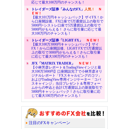
応じて最大100万円のチャンスも！
トレイダーズ証券「みんなのFX」
人気！
Ｎ
ＥＷ！
【最大101万円キャッシュバック】ザイFX！か
ら口座開設後、FX口座で5万通貨以上の取引で
5000円+シストレ口座で5万通貨以上の取引で
5000円がもらえる！ さらに取引量に応じて最
大100万円のチャンスも！
トレイダーズ証券「LIGHT FX」
ＮＥＷ！
【最大100万3000円キャッシュバック】ザイ
FX！から口座開設後、LIGHT FXで5万通貨以
上の取引で3000円がもらえる！さらに取引量
に応じて最大100万円のチャンスも！
JFX「MATRIX TRADER」
ＮＥＷ！
【小林芳彦レポート＆TradingViewインジと最
大100万5000円】口座開設完了で小林芳彦オリ
ジナルレポート「FXスキャルピングのコツ」
およびTradingView専用インジケーター「コバ
スキャインジ」当日プレゼント＆専用フォー
ムからの申込と合計1万通貨以上の新規取引で
5000円キャッシュバック！さらに取引量に応
じて最大100万円のチャンスも！
注目のFXキャンペーン