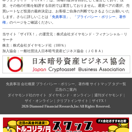
資、その他の行動を勧誘する目的では運営しておりません。通貨ペアの選択、売
買レートなど投資の最終決定は、お客様ご自身の判断でなさるようにお願いいた
します。さらに詳しいことは
「免責事項」
、
「プライバシー・ポリシー、著作
権」
のページをご確認ください。
当サイト「ザイFX！」の運営元：株式会社ダイヤモンド・フィナンシャル・リ
サーチ
株主：株式会社ダイヤモンド社（100％）
加入協会：一般社団法人日本暗号資産ビジネス協会（ＪＣＢＡ）
免責事項
会社概要
プライバシー・ポリシー、著作権
サイトマップ
タグ一覧
広告のご案内
ダイヤモンド社のサイト
ダイヤモンド・オンライン
|
週刊ダイヤモンド
|
ザイ・オンライン
|
クリプトインサイト
|
ザイFX！
2026 Diamond Financial Research,Inc All Rights Reserved.