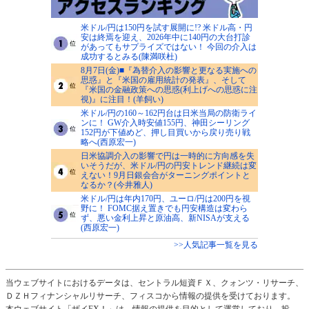
米ドル/円は150円を試す展開に!? 米ドル高・円
安は終焉を迎え、2026年中に140円の大台打診
があってもサプライズではない！ 今回の介入は
成功するとみる(陳満咲杜)
8月7日(金)■『為替介入の影響と更なる実施への
思惑』と『米国の雇用統計の発表』、そして
『米国の金融政策への思惑(利上げへの思惑に注
視)』に注目！(羊飼い)
米ドル/円の160～162円台は日米当局の防衛ライ
ンに！ GW介入時安値155円、神田シーリング
152円が下値めど、押し目買いから戻り売り戦
略へ(西原宏一)
日米協調介入の影響で円は一時的に方向感を失
いそうだが、米ドル/円の円安トレンド継続は変
えない！9月日銀会合がターニングポイントと
なるか？(今井雅人)
米ドル/円は年内170円、ユーロ/円は200円を視
野に！ FOMC据え置きでも円安構造は変わら
ず、悪い金利上昇と原油高、新NISAが支える
(西原宏一)
>>人気記事一覧を見る
当ウェブサイトにおけるデータは、セントラル短資ＦＸ、クォンツ・リサーチ、
ＤＺＨフィナンシャルリサーチ、フィスコから情報の提供を受けております。
本ウェブサイト「ザイFX！」は、情報の提供を目的として運営しており、投