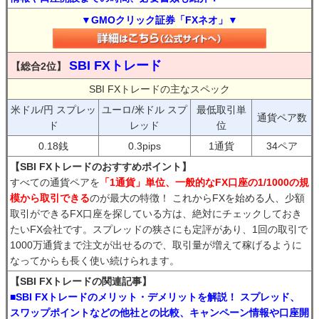
▼GMOクリック証券「FXネオ」▼
SBI FXトレード
【総合2位】
SBI FXトレードの主なスペック
米ドル/円 スプレッ
ユーロ/米ドル スプ
最低取引単
通貨ペア数
ド
レッド
位
0.18銭
0.3pips
1通貨
34ペア
【SBI FXトレードのおすすめポイント】
すべての通貨ペアを
「1通貨」単位、一般的なFX口座の1/1000の規
模から取引できる
のが最大の特徴！ これからFXを始める人、少額
取引ができるFX口座を探している方は、絶対にチェックしておき
たいFX会社です。スプレッドの狭さにも定評があり、1回の取引で
1000万通貨まで注文が出せるので、取引量が増えて稼げるように
なってからも長く使い続けられます。
【SBI FXトレードの関連記事】
■SBI FXトレードのメリット・デメリットを解説！ スプレッド、
スワップポイントなどの他社との比較、キャンペーン情報や口座開