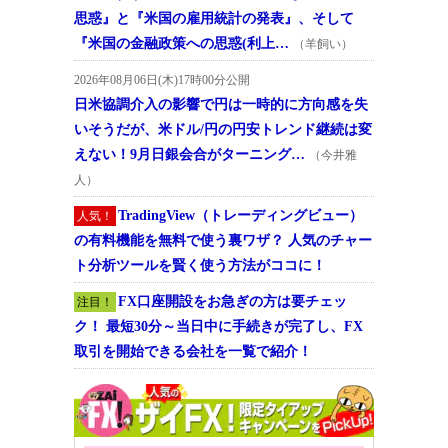
思惑』と『米国の雇用統計の発表』、そして
『米国の金融政策への思惑(利上…
（羊飼い）
2026年08月06日(木)17時00分公開
日米協調介入の影響で円は一時的に方向感を失
いそうだが、米ドル/円の円安トレンド継続は変
えない！9月日銀会合がターニング…
（今井雅
人）
TradingView（トレーディングビュー）
人気！
の有料機能を無料で使う裏ワザ？ 人気のチャー
ト分析ツールを賢く使う方法がココに！
FX口座開設をお急ぎの方は要チェッ
注目！
ク！ 最短30分～当日中に手続きが完了し、FX
取引を開始できる会社を一覧で紹介！