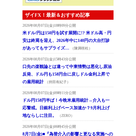
ザイFX！最新＆おすすめ記事
2026年08月07日(金)18時09分公開
米ドル/円は150円を試す展開に!? 米ドル高・円
安は終焉を迎え、2026年中に140円の大台打診
があってもサプライズ…
（陳満咲杜）
2026年08月07日(金)15時43分公開
口先の楽観論とは違って中東情勢は悪化し原油
反発、ドル円も158円台に戻しドル金利上昇で
の雇用統計
（持田有紀子）
2026年08月07日(金)09時11分公開
ドル円158円半ば！今晩米雇用統計→介入も一
応警戒。日銀利上げペース加速か？9月利上げ
地ならしに注目。
（ZERO）
2026年08月07日(金)06時45分公開
8月7日(金)■『為替介入の影響と更なる実施への