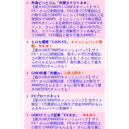
外為どっとコム「外貨ネクストネオ」
【最大101万2000円＋1200FXポイント】ザイ
FX！から口座開設後、FX口座で1万通貨以上
の取引1回で5000円+らくらくFX積立1回以上定
期買付で3000円。さらにらくらくFX積立開設
200FXポイント＆定期買付1回以上で1000FXポ
イント。さらに取引量に応じて最大100万円に
加え、スクール受講と理解度テスト合格など
で1000円、CFD開設と取引で最大4000円！
ヒロセ通商「LION FX」
キャッシュバック増
額
ＮＥＷ！
【最大100万7000円キャッシュバック】ザイ
FX！から口座開設後、英ポンド/円1万通貨以
上の取引で5000円がもらえる！ さらに他社か
らのりかえなら2000円！ 取引量に応じて最大
100万円のチャンスも！
GMO外貨「外貨ex」
人気上昇中！
【最大100万4000円キャッシュバック】ザイ
FX！から口座開設後、1万通貨以上の取引で
4000円がもらえる！ さらに取引量に応じて最
大100万円のチャンスも！
FXブロードネット
【最大6万3000円キャッシュバック】当サイト
限定！1万通貨以上の取引で現金3000円がもら
えるキャンペーン実施中！
GMOクリック証券「FXネオ」
ＮＥＷ！
【最大100万4000円キャッシュバック】ザイ
FX！から口座開設後、FXネオで1万通貨以上
の取引で4000円がもらえる！ さらに取引量に