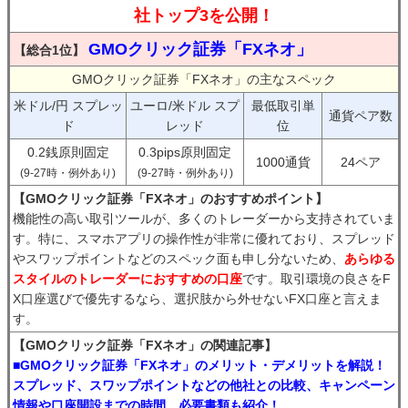
社トップ3を公開！
GMOクリック証券「FXネオ」
【総合1位】
GMOクリック証券「FXネオ」の主なスペック
米ドル/円 スプレッ
ユーロ/米ドル スプ
最低取引単
通貨ペア数
ド
レッド
位
0.2銭原則固定
0.3pips原則固定
1000通貨
24ペア
(9-27時・例外あり)
(9-27時・例外あり)
【GMOクリック証券「FXネオ」のおすすめポイント】
機能性の高い取引ツールが、多くのトレーダーから支持されていま
す。特に、スマホアプリの操作性が非常に優れており、スプレッド
やスワップポイントなどのスペック面も申し分ないため、
あらゆる
スタイルのトレーダーにおすすめの口座
です。取引環境の良さをF
X口座選びで優先するなら、選択肢から外せないFX口座と言えま
す。
【GMOクリック証券「FXネオ」の関連記事】
■GMOクリック証券「FXネオ」のメリット・デメリットを解説！
スプレッド、スワップポイントなどの他社との比較、キャンペーン
情報や口座開設までの時間、必要書類も紹介！