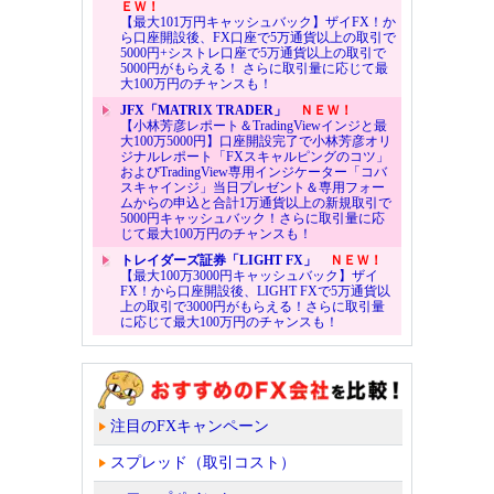
ＥＷ！
【最大101万円キャッシュバック】ザイFX！か
ら口座開設後、FX口座で5万通貨以上の取引で
5000円+シストレ口座で5万通貨以上の取引で
5000円がもらえる！ さらに取引量に応じて最
大100万円のチャンスも！
JFX「MATRIX TRADER」
ＮＥＷ！
【小林芳彦レポート＆TradingViewインジと最
大100万5000円】口座開設完了で小林芳彦オリ
ジナルレポート「FXスキャルピングのコツ」
およびTradingView専用インジケーター「コバ
スキャインジ」当日プレゼント＆専用フォー
ムからの申込と合計1万通貨以上の新規取引で
5000円キャッシュバック！さらに取引量に応
じて最大100万円のチャンスも！
トレイダーズ証券「LIGHT FX」
ＮＥＷ！
【最大100万3000円キャッシュバック】ザイ
FX！から口座開設後、LIGHT FXで5万通貨以
上の取引で3000円がもらえる！さらに取引量
に応じて最大100万円のチャンスも！
注目のFXキャンペーン
スプレッド（取引コスト）