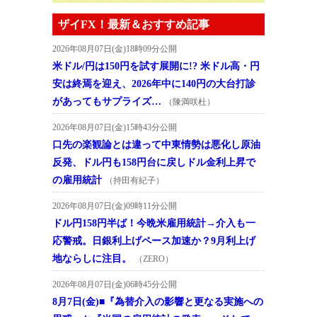
ザイFX！最新＆おすすめ記事
2026年08月07日(金)18時09分公開
米ドル/円は150円を試す展開に!? 米ドル高・円
安は終焉を迎え、2026年中に140円の大台打診
があってもサプライズ…
（陳満咲杜）
2026年08月07日(金)15時43分公開
口先の楽観論とは違って中東情勢は悪化し原油
反発、ドル円も158円台に戻しドル金利上昇で
の雇用統計
（持田有紀子）
2026年08月07日(金)09時11分公開
ドル円158円半ば！今晩米雇用統計→介入も一
応警戒。日銀利上げペース加速か？9月利上げ
地ならしに注目。
（ZERO）
2026年08月07日(金)06時45分公開
8月7日(金)■『為替介入の影響と更なる実施への