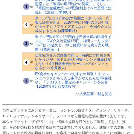
思惑』と『米国の雇用統計の発表』、そして
『米国の金融政策への思惑(利上げへの思惑に注
視)』に注目！(羊飼い)
米ドル/円は150円を試す展開に!? 米ドル高・円
安は終焉を迎え、2026年中に140円の大台打診
があってもサプライズではない！ 今回の介入は
成功するとみる(陳満咲杜)
米ドル/円の160～162円台は日米当局の防衛ライ
ンに！ GW介入時安値155円、神田シーリング
152円が下値めど、押し目買いから戻り売り戦
略へ(西原宏一)
日米協調介入の影響で円は一時的に方向感を失
いそうだが、米ドル/円の円安トレンド継続は変
えない！9月日銀会合がターニングポイントと
なるか？(今井雅人)
FX会社のキャンペーンおすすめ10選！ キャッ
シュバックがもらえる条件がかんたんなFX会社
や、「ザイFX！」限定のキャンペーンを紹介
【2026年8月】(FX情報局)
>>人気記事一覧を見る
当ウェブサイトにおけるデータは、セントラル短資ＦＸ、クォンツ・リサーチ、
ＤＺＨフィナンシャルリサーチ、フィスコから情報の提供を受けております。
本ウェブサイト「ザイFX！」は、情報の提供を目的として運営しており、投
資、その他の行動を勧誘する目的では運営しておりません。通貨ペアの選択、売
買レートなど投資の最終決定は、お客様ご自身の判断でなさるようにお願いいた