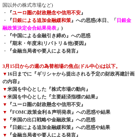
国以外の株式市場など)
・
『
ユーロ圏の財政懸念や信用不安
』
・
『
日銀による追加金融緩和策
』への思惑(本日、「
日銀金
融政策決定会合結果発表
」)
・
『中国による金融引き締め』への思惑
・
『期末・年度末(リパトリ＆他)要因』
・
『金融当局者や要人による発言』
3月15日からの週の為替相場の焦点(ドル中心)は以下。
▼
16日までに『ギリシャから提出される予定の財政再建計画
の内容』
▼
米国を中心とした『株式市場の動向』
▼
米国を中心とした『主要経済指標の結果』
▼
『ユーロ圏の財政懸念や信用不安』
▼
『FOMC政策金利＆声明発表』への思惑や結果
▼
『米国の出口戦略や金融政策』への思惑
▼
『日銀による追加金融緩和策』への思惑や結果
▼
『金融当局者や要人による発言』