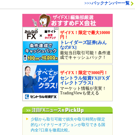
>>>バックナンバー一覧
ザイFX！限定で最大10000
円！
トレイダーズ証券[みん
なのFX]
最短当日取引可能！条件達
成でキャッシュバック！
ザイFX！限定で3000円！
セントラル短資FX[FXダ
イレクトプラス]
マーケット情報が充実！
TradingViewも使える
少額から取引可能で損失や取引時間が限定
的なバイナリーオプションが取引できる国
内全7口座を徹底比較。