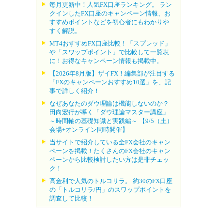
毎月更新中！人気FX口座ランキング。 ラン
クインしたFX口座のキャンペーン情報、お
すすめポイントなどを初心者にもわかりや
すく解説。
MT4おすすめFX口座比較！「スプレッド」
や「スワップポイント」で比較して一覧表
に！お得なキャンペーン情報も掲載中。
【2026年8月版】ザイFX！編集部が注目する
「FXのキャンペーンおすすめ10選」を、記
事で詳しく紹介！
なぜあなたのダウ理論は機能しないのか？
田向宏行が導く「ダウ理論マスター講座」
～時間軸の基礎知識と実践編～ 【9/5（土）
会場+オンライン同時開催】
当サイトで紹介している全FX会社のキャン
ペーンを掲載！たくさんのFX会社のキャン
ペーンから比較検討したい方は是非チェッ
ク！
高金利で人気のトルコリラ。 約30のFX口座
の「トルコリラ/円」のスワップポイントを
調査して比較！