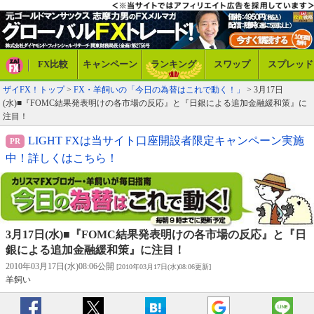
FX比較
キャンペーン
ランキング
スワップ
スプレッド
ザイFX！トップ
>
FX・羊飼いの「今日の為替はこれで動く！」
> 3月17日
(水)■『FOMC結果発表明けの各市場の反応』と『日銀による追加金融緩和策』に
注目！
LIGHT FXは当サイト口座開設者限定キャンペーン実施
中！詳しくはこちら！
3月17日(水)■『FOMC結果発表明けの各市場の反応』と『日
銀による追加金融緩和策』に注目！
2010年03月17日(水)08:06公開
[2010年03月17日(水)08:06更新]
羊飼い