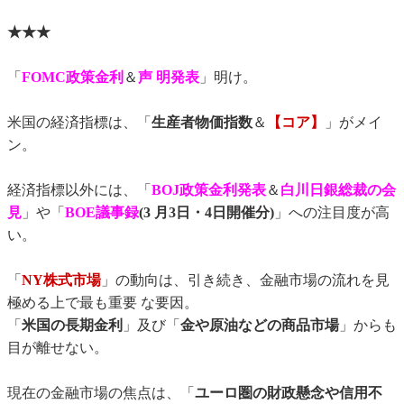
★★★
「
FOMC政策金利
＆
声 明発表
」明け。
米国の経済指標は、「
生産者物価指数
＆
【コア】
」がメイ
ン。
経済指標以外には、「
BOJ政策金利発表
＆
白川日銀総裁の会
見
」や「
BOE議事録
(3 月3日・4日開催分)
」への注目度が高
い。
「
NY株式市場
」の動向は、引き続き、金融市場の流れを見
極める上で最も重要 な要因。
「
米国の長期金利
」及び「
金や原油などの商品市場
」からも
目が離せない。
現在の金融市場の焦点は、「
ユーロ圏の財政懸念や信用不