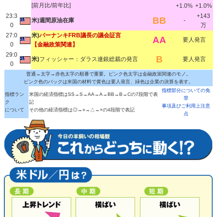
[前月比/前年比]
+1.0%
+1.0%
23:3
+143
BB
米)週間原油在庫
-
0
万
27:0
米)
バーナンキFRB議長の議会証言
AA
要人発言
0
【金融政策関連】
29:0
B
米)
フィッシャー：ダラス連銀総裁の発言
要人発言
0
普通→太字→赤色太字の順番で重要。ピンク色太字は金融政策関連のモノ。
ピンク色のバックは米国の材料で黄色は要人発言、緑色は企業の決算を表す。
指標部分についての免
指標ラン
米国の経済指標はSS→S→AA→A→BB→B→Cの7段階で表
罪
ク
記
事項及びご利用上注意
について
その他の経済指標は◎→○→△→×の4段階で表記
点