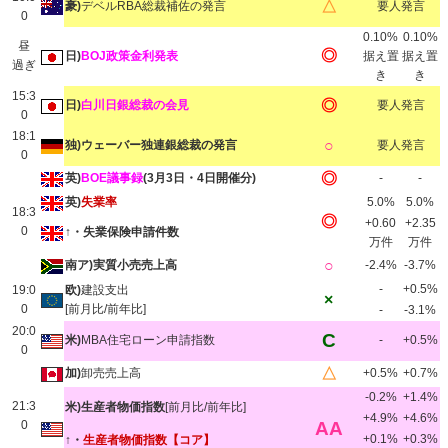
△
豪)
デベルRBA総裁補佐の発言
要人発言
0
0.10%
0.10%
昼
◎
日)
BOJ政策金利発表
据え置
据え置
過ぎ
き
き
15:3
◎
日)
白川日銀総裁の会見
要人発言
0
18:1
○
独)ウェーバー独連銀総裁の発言
要人発言
0
◎
英)
BOE議事録
(3月3日・4日開催分)
-
-
英)
失業率
5.0%
5.0%
18:3
◎
+0.60
+2.35
0
↑・失業保険申請件数
万件
万件
○
南ア)実質小売売上高
-2.4%
-3.7%
-
+0.5%
19:0
欧)
建設支出
×
0
[前月比/前年比]
-
-3.1%
20:0
C
米)
MBA住宅ローン申請指数
-
+0.5%
0
△
加)
卸売売上高
+0.5%
+0.7%
-0.2%
+1.4%
21:3
米)生産者物価指数
[前月比/前年比]
+4.9%
+4.6%
0
AA
+0.1%
+0.3%
↑・
生産者物価指数【コア】