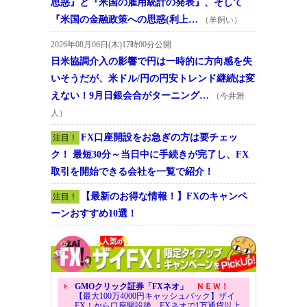
思惑』と『米国の雇用統計の発表』、そして
『米国の金融政策への思惑(利上…
（羊飼い）
2026年08月06日(木)17時00分公開
日米協調介入の影響で円は一時的に方向感を失
いそうだが、米ドル/円の円安トレンド継続は変
えない！9月日銀会合がターニング…
（今井雅
人）
FX口座開設をお急ぎの方は要チェッ
注目！
ク！ 最短30分～当日中に手続きが完了し、FX
取引を開始できる会社を一覧で紹介！
【最新のお得な情報！】FXのキャンペ
注目！
ーンおすすめ10選！
GMOクリック証券「FXネオ」
ＮＥＷ！
【最大100万4000円キャッシュバック】ザイ
FX！から口座開設後、FXネオで1万通貨以上