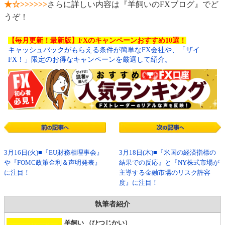
★☆>>>>>>
さらに詳しい内容は『羊飼いのFXブログ』でど
うぞ！
【毎月更新！最新版】FXのキャンペーンおすすめ10選！
キャッシュバックがもらえる条件が簡単なFX会社や、「ザイ
FX！」限定のお得なキャンペーンを厳選して紹介。
3月16日(火)■『EU財務相理事会』
3月18日(木)■『米国の経済指標の
や『FOMC政策金利＆声明発表』
結果での反応』と『NY株式市場が
に注目！
主導する金融市場のリスク許容
度』に注目！
執筆者紹介
羊飼い （ひつじかい）