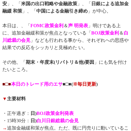
安
」、「
米国の出口戦略や金融政策
」、「
日銀による追加金
融緩 和策
」、「
中国による金融引き締め
」が中心。
本日は、、「
FOMC政策金利
＆
声 明発表
」明けである上
に、追加金融緩和策が焦点となっている「
BOJ政策金利
＆
白
川総裁の会見
」なども行われる事から、それぞれへの思惑や
結果での反応をシッカリと見極めた い。
その他、「
期末・年度末(リパトリ＆他)要因
」にも気を付け
たいところ。
■□■
本日のトレード用のエサ
■□■(
※毎日更新
)
▼
主要材料
・正午過ぎ：
日)
BOJ政策金利発表
・15時30分：
日)
白川日銀総裁の会見
→
追加金融緩和策が焦点。ただ、既に円売りに動いているこ