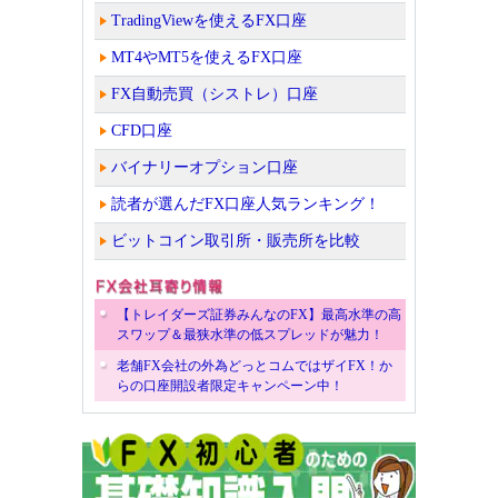
TradingViewを使えるFX口座
MT4やMT5を使えるFX口座
FX自動売買（シストレ）口座
CFD口座
バイナリーオプション口座
読者が選んだFX口座人気ランキング！
ビットコイン取引所・販売所を比較
【トレイダーズ証券みんなのFX】最高水準の高
スワップ＆最狭水準の低スプレッドが魅力！
老舗FX会社の外為どっとコムではザイFX！か
らの口座開設者限定キャンペーン中！