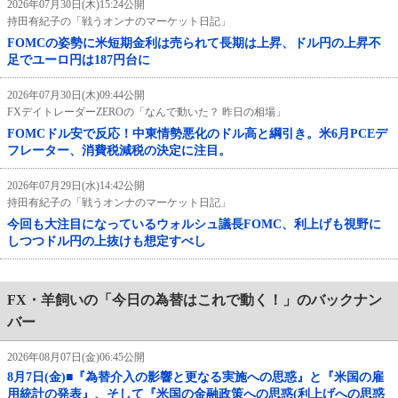
2026年07月30日(木)15:24公開
持田有紀子の「戦うオンナのマーケット日記」
FOMCの姿勢に米短期金利は売られて長期は上昇、ドル円の上昇不
足でユーロ円は187円台に
2026年07月30日(木)09:44公開
FXデイトレーダーZEROの「なんで動いた？ 昨日の相場」
FOMCドル安で反応！中東情勢悪化のドル高と綱引き。米6月PCEデ
フレーター、消費税減税の決定に注目。
2026年07月29日(水)14:42公開
持田有紀子の「戦うオンナのマーケット日記」
今回も大注目になっているウォルシュ議長FOMC、利上げも視野に
しつつドル円の上抜けも想定すべし
FX・羊飼いの「今日の為替はこれで動く！」のバックナン
バー
2026年08月07日(金)06:45公開
8月7日(金)■『為替介入の影響と更なる実施への思惑』と『米国の雇
用統計の発表』、そして『米国の金融政策への思惑(利上げへの思惑