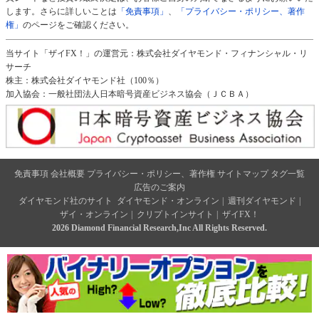
します。さらに詳しいことは
「免責事項」
、
「プライバシー・ポリシー、著作
権」
のページをご確認ください。
当サイト「ザイFX！」の運営元：株式会社ダイヤモンド・フィナンシャル・リ
サーチ
株主：株式会社ダイヤモンド社（100％）
加入協会：一般社団法人日本暗号資産ビジネス協会（ＪＣＢＡ）
免責事項
会社概要
プライバシー・ポリシー、著作権
サイトマップ
タグ一覧
広告のご案内
ダイヤモンド社のサイト
ダイヤモンド・オンライン
|
週刊ダイヤモンド
|
ザイ・オンライン
|
クリプトインサイト
|
ザイFX！
2026 Diamond Financial Research,Inc All Rights Reserved.