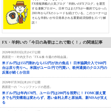
FX情報満載の人気ブログ「羊飼いのFXブログ」を運営
する凄腕ブロガー。日本ではまだFXが一般的でなかった
2001年からFXのトレードを続けている。このコーナーは
そんな羊飼いが今日発表される重要経済指標をズバリ解
説！
FX・羊飼いの「今日の為替はこれで動く！」の関連記事
2026年08月03日(月)14:57公開
西原宏一・叶内文子の「FX＆株 今週の作戦会議」
米ドル/円は155円割れなら152円が次の焦点！ 日米協調介入で160円
台は戻り売りへ。米国がユーロ/円で円買い、欧州通貨のクロス円の
反落が続くか注目
2026年07月30日(木)16:17公開
西原宏一の「ヘッジファンドの思惑」
米ドル/円は年内170円、ユーロ/円は200円を視野に！ FOMC据え置
きでも円安構造は変わらず、悪い金利上昇と原油高、新NISAが支え
る