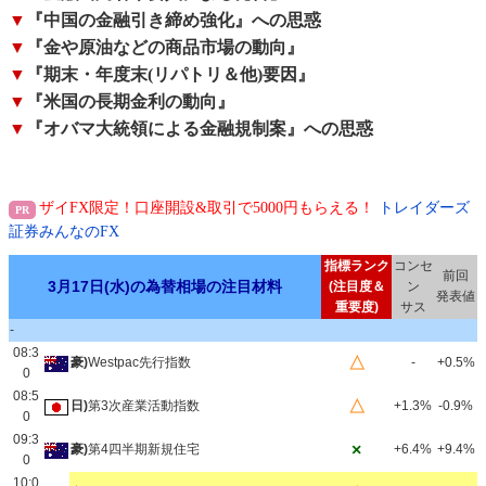
▼
『中国の金融引き締め強化』への思惑
▼
『金や原油などの商品市場の動向』
▼
『期末・年度末(リパトリ＆他)要因』
▼
『米国の長期金利の動向』
▼
『オバマ大統領による金融規制案』への思惑
ザイFX限定！口座開設&取引で5000円もらえる！
トレイダーズ
証券みんなのFX
指標ランク
コンセ
前回
3月17日(水)の為替相場の注目材料
(注目度＆
ン
発表値
重要度)
サス
-
08:3
△
豪)
Westpac先行指数
-
+0.5%
0
08:5
△
日)
第3次産業活動指数
+1.3%
-0.9%
0
09:3
×
豪)
第4四半期新規住宅
+6.4%
+9.4%
0
10:0