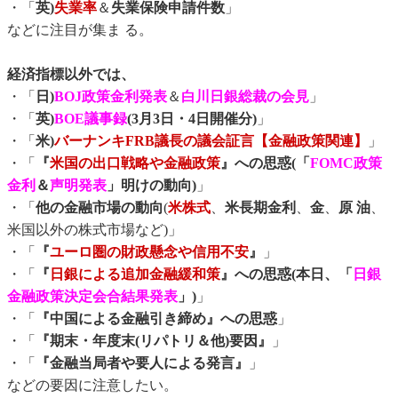
・「
英)
失業率
＆
失業保険申請件数
」
などに注目が集ま る。
経済指標以外では、
・「
日)
BOJ政策金利発表
＆
白川日銀総裁の会見
」
・「
英)
BOE議事録
(3月3日・4日開催分)
」
・「
米)
バーナンキFRB議長の議会証言【金融政策関連】
」
・「
『
米国の出口戦略や金融政策
』への思惑(「
FOMC政策
金利
＆
声明発表
」明けの動向)
」
・「
他の金融市場の動向
(
米株式
、
米長期金利
、
金
、
原 油
、
米国以外の株式市場など)」
・「
『
ユーロ圏の財政懸念や信用不安
』
」
・「
『
日銀による追加金融緩和策
』への思惑(本日、「
日銀
金融政策決定会合結果発表
」)
」
・「
『中国による金融引き締め』への思惑
」
・「
『期末・年度末(リパトリ＆他)要因』
」
・「
『金融当局者や要人による発言』
」
などの要因に注意したい。