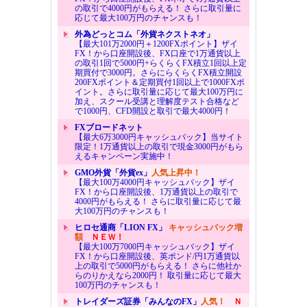
の取引で4000円がもらえる！ さらに取引量に
応じて最大100万円のチャンスも！
外為どっとコム「外貨ネクストネオ」
【最大101万2000円＋1200FXポイント】ザイ
FX！から口座開設後、FX口座で1万通貨以上
の取引1回で5000円+らくらくFX積立1回以上定
期買付で3000円。さらにらくらくFX積立開設
200FXポイント＆定期買付1回以上で1000FXポ
イント。さらに取引量に応じて最大100万円に
加え、スクール受講と理解度テスト合格など
で1000円、CFD開設と取引で最大4000円！
FXブロードネット
【最大6万3000円キャッシュバック】当サイト
限定！1万通貨以上の取引で現金3000円がもら
えるキャンペーン実施中！
GMO外貨「外貨ex」
人気上昇中！
【最大100万4000円キャッシュバック】ザイ
FX！から口座開設後、1万通貨以上の取引で
4000円がもらえる！ さらに取引量に応じて最
大100万円のチャンスも！
ヒロセ通商「LION FX」
キャッシュバック増
額
ＮＥＷ！
【最大100万7000円キャッシュバック】ザイ
FX！から口座開設後、英ポンド/円1万通貨以
上の取引で5000円がもらえる！ さらに他社か
らのりかえなら2000円！ 取引量に応じて最大
100万円のチャンスも！
トレイダーズ証券「みんなのFX」
人気！
Ｎ