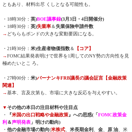
ともあり、材料出尽 くしとなる可能性も。
・18時30分：
英)
BOE議事録
(3月3日・4日開催分)
・18時30分：
英)
失業率
＆
失業保険申請件数
→
どちらもポンドの大きな変動要因になる。
・21時30分：
米)生産者物価指数
＆
【コア】
→
FOMC結果発表明けで世界を1周してのNY勢の方向性を見
極めたいとこ ろ。
・27時00分：
米)
バーナンキFRB議長の議会証言【金融政策
関連】
→
基本、言及次第も、市場に大きな反応を与えやすい。
▼
その他の本日の注目材料や注目点
・
『
米国の出口戦略や金融政策
』への思惑(「
FOMC政策金
利
＆
声明発表
」明けの動向)
・
他の金融市場の動向
(
米株式
、
米長期金利
、
金
、
原 油
、米