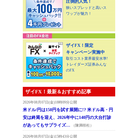
圧倒的人気！
狭いスプレッドと高いス
ワップが魅力！
ザイFX！限定
キャンペーン実施中
取引コスト業界最安水準!
トレイダーズ証券みんな
のFX
ザイFX！最新＆おすすめ記事
2026年08月07日(金)18時09分公開
米ドル/円は150円を試す展開に!? 米ドル高・円
安は終焉を迎え、2026年中に140円の大台打診
があってもサプライズ…
（陳満咲杜）
2026年08月07日(金)15時43分公開