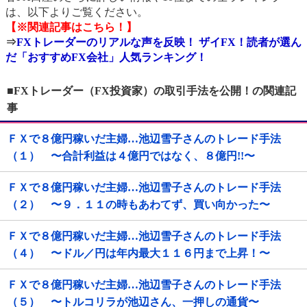
は、以下よりご覧ください。
【※関連記事はこちら！】
⇒
FXトレーダーのリアルな声を反映！ ザイFX！読者が選ん
だ「おすすめFX会社」人気ランキング！
■FXトレーダー（FX投資家）の取引手法を公開！の関連記
事
ＦＸで８億円稼いだ主婦…池辺雪子さんのトレード手法
（１） 〜合計利益は４億円ではなく、８億円!!〜
ＦＸで８億円稼いだ主婦…池辺雪子さんのトレード手法
（２） 〜９．１１の時もあわてず、買い向かった〜
ＦＸで８億円稼いだ主婦…池辺雪子さんのトレード手法
（４） 〜ドル／円は年内最大１１６円まで上昇！〜
ＦＸで８億円稼いだ主婦…池辺雪子さんのトレード手法
（５） 〜トルコリラが池辺さん、一押しの通貨〜