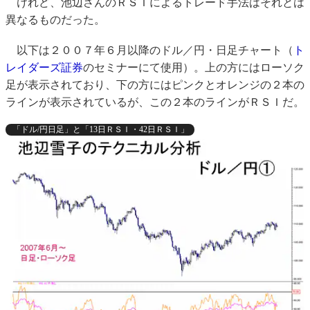
けれど、池辺さんのＲＳＩによるトレード手法はそれとは
異なるものだった。
以下は２００７年６月以降のドル／円・日足チャート（
ト
レイダーズ証券
のセミナーにて使用）。上の方にはローソク
足が表示されており、下の方にはピンクとオレンジの２本の
ラインが表示されているが、この２本のラインがＲＳＩだ。
「ドル/円日足」と「13日ＲＳＩ・42日ＲＳＩ」