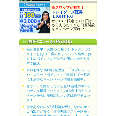
高スワップが魅力！
トレイダーズ証券
[LIGHT FX]
ザイFX！限定で3000円が
もらえるおトクな口座開設
キャンペーン実施中！
毎月更新中！人気FX口座ランキング。 ラン
クインしたFX口座のキャンペーン情報、お
すすめポイントなどを初心者にもわかりや
すく解説。
MT4おすすめFX口座比較！「スプレッド」
や「スワップポイント」で比較して一覧表
に！お得なキャンペーン情報も掲載中。
当サイトで紹介している全FX会社のキャン
ペーンを掲載！たくさんのFX会社のキャン
ペーンから比較検討したい方は是非チェッ
ク！
なぜあなたのダウ理論は機能しないのか？
田向宏行が導く「ダウ理論マスター講座」