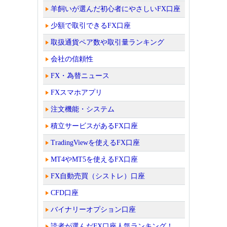
羊飼いが選んだ初心者にやさしいFX口座
少額で取引できるFX口座
取扱通貨ペア数や取引量ランキング
会社の信頼性
FX・為替ニュース
FXスマホアプリ
注文機能・システム
積立サービスがあるFX口座
TradingViewを使えるFX口座
MT4やMT5を使えるFX口座
FX自動売買（シストレ）口座
CFD口座
バイナリーオプション口座
読者が選んだFX口座人気ランキング！