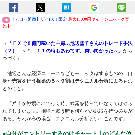
【ヒロセ通商】ザイFX！限定
最大11000円キャッシュバック実
施中！
（
「ＦＸで８億円稼いだ主婦…池辺雪子さんのトレード手法
（２） ～９．１１の時もあわてず、買い向かった～」
から
つづく）
池辺さんは経済ニュースなどもチェックはするものの、自
身が
売買を行う根拠の８～９割はテクニカル分析による
もの
とのこと。
「兵士が戦場に出て行く時、武器を持っていなくてはやら
れてしまいます。相場と戦う時も何らかの武器を持つ必要が
ある。それが私の場合、テクニカル分析ということです」
■自分がエントリーするのはチャート上のどんな位