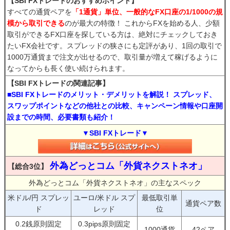
【SBI FXトレードのおすすめポイント】
すべての通貨ペアを
「1通貨」単位、一般的なFX口座の1/1000の規
模から取引できる
のが最大の特徴！ これからFXを始める人、少額
取引ができるFX口座を探している方は、絶対にチェックしておき
たいFX会社です。スプレッドの狭さにも定評があり、1回の取引で
1000万通貨まで注文が出せるので、取引量が増えて稼げるように
なってからも長く使い続けられます。
【SBI FXトレードの関連記事】
■SBI FXトレードのメリット・デメリットを解説！ スプレッド、
スワップポイントなどの他社との比較、キャンペーン情報や口座開
設までの時間、必要書類も紹介！
▼SBI FXトレード▼
外為どっとコム「外貨ネクストネオ」
【総合3位】
外為どっとコム「外貨ネクストネオ」の主なスペック
米ドル/円 スプレッ
ユーロ/米ドル スプ
最低取引単
通貨ペア数
ド
レッド
位
0.2銭原則固定
0.3pips原則固定
1000通貨
42ペア