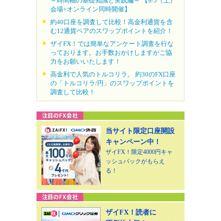
～時間軸の基礎知識と実践編～ 【9/5（土）
会場+オンライン同時開催】
約40口座を調査して比較！高金利通貨を含
む12通貨ペアのスワップポイントを紹介！
ザイFX！では簡単なアンケート調査を行な
っております。お手数おかけしますがご協
力をお願いいたします！
高金利で人気のトルコリラ。 約30のFX口座
の「トルコリラ/円」のスワップポイントを
調査して比較！
当サイト限定口座開設
キャンペーン中！
ザイFX！限定4000円キャ
ッシュバックがもらえ
る！
ザイFX！読者に