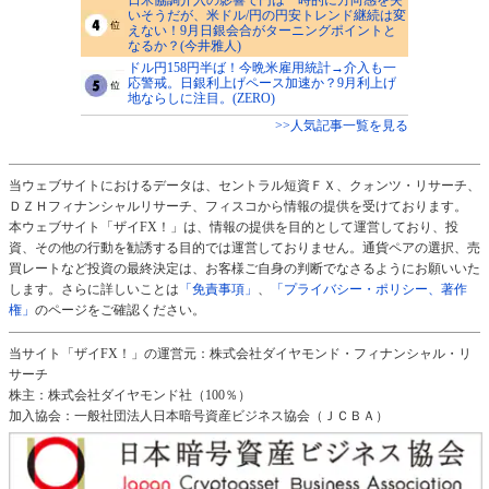
いそうだが、米ドル/円の円安トレンド継続は変
えない！9月日銀会合がターニングポイントと
なるか？(今井雅人)
ドル円158円半ば！今晩米雇用統計→介入も一
応警戒。日銀利上げペース加速か？9月利上げ
地ならしに注目。(ZERO)
>>人気記事一覧を見る
当ウェブサイトにおけるデータは、セントラル短資ＦＸ、クォンツ・リサーチ、
ＤＺＨフィナンシャルリサーチ、フィスコから情報の提供を受けております。
本ウェブサイト「ザイFX！」は、情報の提供を目的として運営しており、投
資、その他の行動を勧誘する目的では運営しておりません。通貨ペアの選択、売
買レートなど投資の最終決定は、お客様ご自身の判断でなさるようにお願いいた
します。さらに詳しいことは
「免責事項」
、
「プライバシー・ポリシー、著作
権」
のページをご確認ください。
当サイト「ザイFX！」の運営元：株式会社ダイヤモンド・フィナンシャル・リ
サーチ
株主：株式会社ダイヤモンド社（100％）
加入協会：一般社団法人日本暗号資産ビジネス協会（ＪＣＢＡ）