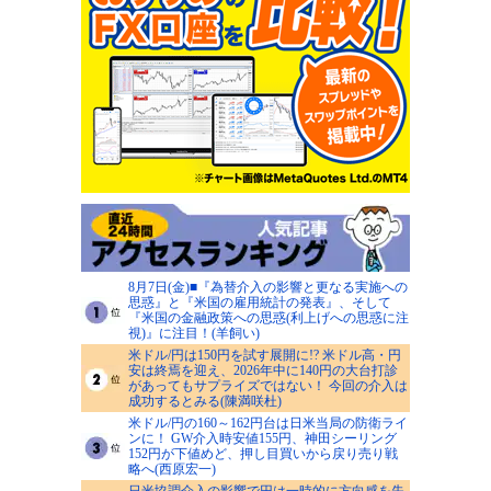
8月7日(金)■『為替介入の影響と更なる実施への
思惑』と『米国の雇用統計の発表』、そして
『米国の金融政策への思惑(利上げへの思惑に注
視)』に注目！(羊飼い)
米ドル/円は150円を試す展開に!? 米ドル高・円
安は終焉を迎え、2026年中に140円の大台打診
があってもサプライズではない！ 今回の介入は
成功するとみる(陳満咲杜)
米ドル/円の160～162円台は日米当局の防衛ライ
ンに！ GW介入時安値155円、神田シーリング
152円が下値めど、押し目買いから戻り売り戦
略へ(西原宏一)
日米協調介入の影響で円は一時的に方向感を失