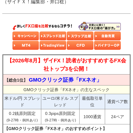
（ザイＦＸ！編集部・井口稔）
【2026年8月】ザイFX！読者がおすすめするFX会
社トップ3を公開！
GMOクリック証券「FXネオ」
【総合1位】
GMOクリック証券「FXネオ」の主なスペック
米ドル/円 スプレッ
ユーロ/米ドル スプ
最低取引単
通貨ペア数
ド
レッド
位
0.2銭原則固定
0.3pips原則固定
1000通貨
24ペア
(9-27時・例外あり)
(9-27時・例外あり)
【GMOクリック証券「FXネオ」のおすすめポイント】