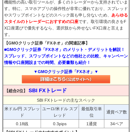
機能性の高い取引ツールが、多くのトレーダーから支持されていま
す。特に、スマホアプリの操作性が非常に優れており、スプレッド
やスワップポイントなどのスペック面も申し分ないため、
あらゆる
スタイルのトレーダーにおすすめの口座
です。取引環境の良さをF
X口座選びで優先するなら、選択肢から外せないFX口座と言えま
す。
【GMOクリック証券「FXネオ」の関連記事】
■GMOクリック証券「FXネオ」のメリット・デメリットを解説！
スプレッド、スワップポイントなどの他社との比較、キャンペーン
情報や口座開設までの時間、必要書類も紹介！
▼GMOクリック証券「FXネオ」▼
SBI FXトレード
【総合2位】
SBI FXトレードの主なスペック
米ドル/円 スプレッ
ユーロ/米ドル スプ
最低取引単
通貨ペア数
ド
レッド
位
0.18銭
0.3pips
1通貨
34ペア