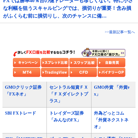
FXでは勝率40％台の億トレーダーも珍しくない。特に小さ
な利幅を狙うスキャルピングでは、損切りが重要！含み損
がふくらむ前に損切りし、次のチャンスに備…
>>最新記事一覧へ
GMOクリック証券
セントラル短資ＦＸ
GMO外貨 「外貨e
「FXネオ」
「ＦＸダイレクトプ
x」
ラス」
SBI FXトレード
トレイダーズ証券
外為どっとコム
「みんなのFX」
「外貨ネクストネ
オ」