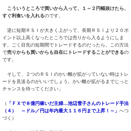
こういうところで買いから入って、１～２円幅抜けたら、
すぐ利食いを入れる
のです。
逆に短期ＲＳＩが大きく上がって、長期ＲＳＩより２０ポ
イント以上高くなったところでは売りから入るようにしま
す。ごく目先の短期間でトレードするのだったら、この方法
で
売りからも買いからも自在にトレードすることができる
の
です。
そして、２つのＲＳＩのかい離が拡がっていない時はトレ
ードを見送るのがいいでしょう。かい離が拡がるまでじっと
チャンスを待ってください」
（
「ＦＸで８億円稼いだ主婦…池辺雪子さんのトレード手法
（４） ～ドル／円は年内最大１１６円まで上昇！～」
へつ
づく）