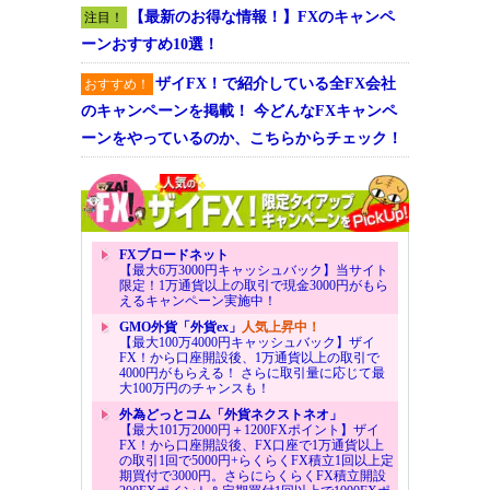
【最新のお得な情報！】FXのキャンペ
注目！
ーンおすすめ10選！
ザイFX！で紹介している全FX会社
おすすめ！
のキャンペーンを掲載！ 今どんなFXキャンペ
ーンをやっているのか、こちらからチェック！
FXブロードネット
【最大6万3000円キャッシュバック】当サイト
限定！1万通貨以上の取引で現金3000円がもら
えるキャンペーン実施中！
GMO外貨「外貨ex」
人気上昇中！
【最大100万4000円キャッシュバック】ザイ
FX！から口座開設後、1万通貨以上の取引で
4000円がもらえる！ さらに取引量に応じて最
大100万円のチャンスも！
外為どっとコム「外貨ネクストネオ」
【最大101万2000円＋1200FXポイント】ザイ
FX！から口座開設後、FX口座で1万通貨以上
の取引1回で5000円+らくらくFX積立1回以上定
期買付で3000円。さらにらくらくFX積立開設