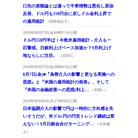
口先の楽観論とは違って中東情勢は悪化し原油
反発、ドル円も158円台に戻しドル金利上昇で
の雇用統計
（持田有紀子）
2026年08月07日(金)09時11分公開
ドル円158円半ば！今晩米雇用統計→介入も一
応警戒。日銀利上げペース加速か？9月利上げ
地ならしに注目。
（ZERO）
2026年08月07日(金)06時45分公開
8月7日(金)■『為替介入の影響と更なる実施への
思惑』と『米国の雇用統計の発表』、そして
『米国の金融政策への思惑(利上…
（羊飼い）
2026年08月06日(木)17時00分公開
日米協調介入の影響で円は一時的に方向感を失
いそうだが、米ドル/円の円安トレンド継続は変
えない！9月日銀会合がターニング…
（今井雅
人）