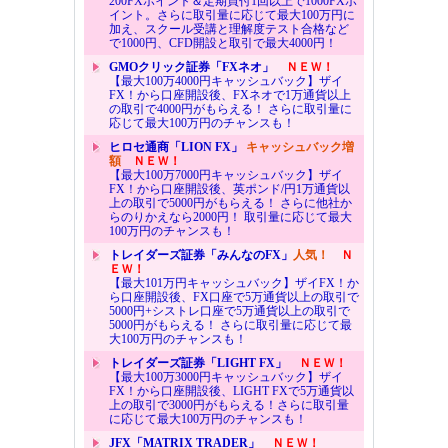
200FXポイント＆定期買付1回以上で1000FXポ
イント。さらに取引量に応じて最大100万円に
加え、スクール受講と理解度テスト合格など
で1000円、CFD開設と取引で最大4000円！
GMOクリック証券「FXネオ」
ＮＥＷ！
【最大100万4000円キャッシュバック】ザイ
FX！から口座開設後、FXネオで1万通貨以上
の取引で4000円がもらえる！ さらに取引量に
応じて最大100万円のチャンスも！
ヒロセ通商「LION FX」
キャッシュバック増
額
ＮＥＷ！
【最大100万7000円キャッシュバック】ザイ
FX！から口座開設後、英ポンド/円1万通貨以
上の取引で5000円がもらえる！ さらに他社か
らのりかえなら2000円！ 取引量に応じて最大
100万円のチャンスも！
トレイダーズ証券「みんなのFX」
人気！
Ｎ
ＥＷ！
【最大101万円キャッシュバック】ザイFX！か
ら口座開設後、FX口座で5万通貨以上の取引で
5000円+シストレ口座で5万通貨以上の取引で
5000円がもらえる！ さらに取引量に応じて最
大100万円のチャンスも！
トレイダーズ証券「LIGHT FX」
ＮＥＷ！
【最大100万3000円キャッシュバック】ザイ
FX！から口座開設後、LIGHT FXで5万通貨以
上の取引で3000円がもらえる！さらに取引量
に応じて最大100万円のチャンスも！
JFX「MATRIX TRADER」
ＮＥＷ！