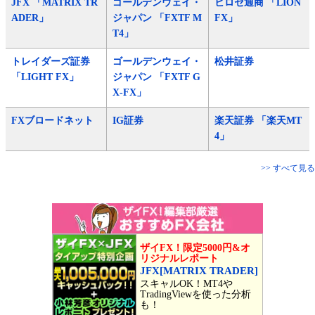
JFX 「MATRIX TR
ゴールデンウェイ・
ヒロセ通商 「LION
ADER」
ジャパン 「FXTF M
FX」
T4」
トレイダーズ証券
ゴールデンウェイ・
松井証券
「LIGHT FX」
ジャパン 「FXTF G
X-FX」
FXブロードネット
IG証券
楽天証券 「楽天MT
4」
>> すべて見る
ザイFX！限定5000円&オ
リジナルレポート
JFX[MATRIX TRADER]
スキャルOK！MT4や
TradingViewを使った分析
も！