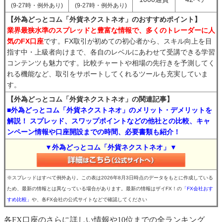
(9-27時・例外あり)
(9-27時・例外あり)
【外為どっとコム「外貨ネクストネオ」のおすすめポイント】
業界最狭水準のスプレッドと豊富な情報で、多くのトレーダーに人
気のFX口座
です。FX取引が初めての初心者から、スキル向上を目
指す中・上級者向けまで、各自のレベルにあわせて受講できる学習
コンテンツも魅力です。比較チャートや相場の先行きを予測してく
れる機能など、取引をサポートしてくれるツールも充実していま
す。
【外為どっとコム「外貨ネクストネオ」の関連記事】
■外為どっとコム「外貨ネクストネオ」のメリット・デメリットを
解説！ スプレッド、スワップポイントなどの他社との比較、キャ
ンペーン情報や口座開設までの時間、必要書類も紹介！
▼外為どっとコム「外貨ネクストネオ」▼
※スプレッドはすべて例外あり。この表は2026年8月3日時点のデータをもとに作成している
ため、最新の情報とは異なっている場合があります。最新の情報はザイFX！の
「FX会社おす
すめ比較」
や、各FX会社の公式サイトなどで確認してください
各FX口座のさらに詳しい情報や10位までの全ランキング