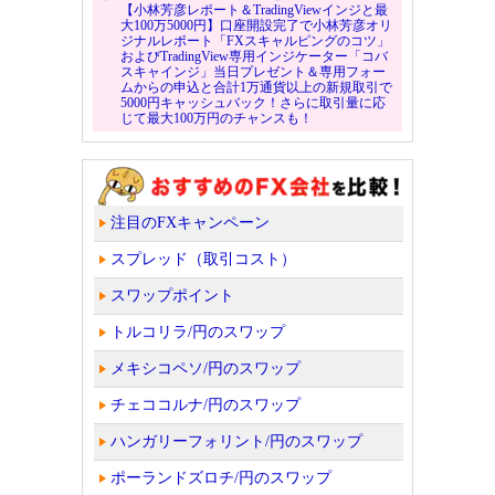
【小林芳彦レポート＆TradingViewインジと最
大100万5000円】口座開設完了で小林芳彦オリ
ジナルレポート「FXスキャルピングのコツ」
およびTradingView専用インジケーター「コバ
スキャインジ」当日プレゼント＆専用フォー
ムからの申込と合計1万通貨以上の新規取引で
5000円キャッシュバック！さらに取引量に応
じて最大100万円のチャンスも！
注目のFXキャンペーン
スプレッド（取引コスト）
スワップポイント
トルコリラ/円のスワップ
メキシコペソ/円のスワップ
チェココルナ/円のスワップ
ハンガリーフォリント/円のスワップ
ポーランドズロチ/円のスワップ