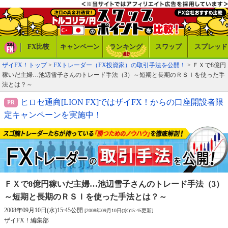
FX比較
キャンペーン
ランキング
スワップ
スプレッド
ザイFX！トップ
>
FXトレーダー（FX投資家）の取引手法を公開！
> ＦＸで8億円
稼いだ主婦…池辺雪子さんのトレード手法（3）～短期と長期のＲＳＩを使った手
法とは？～
ヒロセ通商[LION FX]ではザイFX！からの口座開設者限
定キャンペーンを実施中！
ＦＸで8億円稼いだ主婦…
池辺雪子さんのトレード手法（3）
～短期と長期のＲＳＩを使った手法とは？～
2008年09月10日(水)15:45公開
[2008年09月10日(水)15:45更新]
ザイFX！編集部