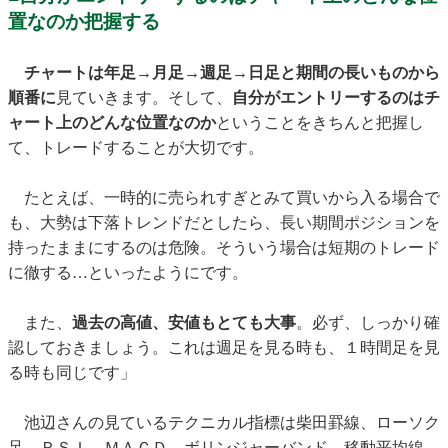
置なのか把握する
チャートは年足→月足→週足→日足と期間の長いものから
順番に
見ていきます。そして、
自分がエントリーするのはチ
ャート上のどんな位置なのか
ということをきちんと把握し
て、トレードすることが大切です。
たとえば、一時的に売られすぎとみて買いから入る場合で
も、大勢は下落トレンドだとしたら、長い期間ポジションを
持ったままにするのは危険。そういう場合は短期のトレード
に徹する…といったようにです。
また、
過去の高値、安値もとても大事
。必ず、しっかり確
認しておきましょう。これは週足を見る時も、１時間足を見
る時も同じです」
池辺さんの見ているテクニカル指標は柴田罫線、ローソク
足、ＲＳＩ、ＭＡＣＤ、ボリンジャーバンド、移動平均線、