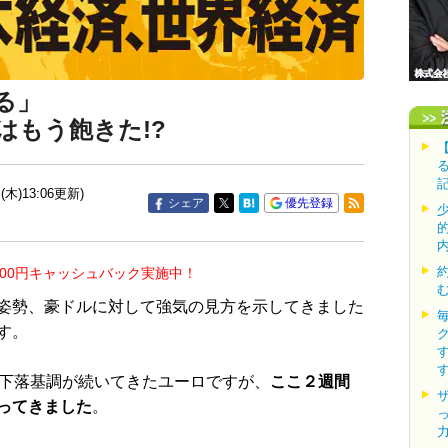
る」
はもう飽きた!?
(木)13:06更新)
シェア
優先登録
000円キャッシュバック実施中！
姿勢、豪ドルに対して強気の見方を示してきました
す。
下落基調が続いてきたユーロですが、
ここ２週間
ってきました
。