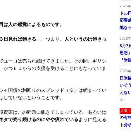
2026
ドル
応警
目は人の感覚によるもの
です。
地な
2026
３日見れば飽きる」
、つまり、
人というのは飽きっ
8月7
思惑
『米
でユーロは売られ続けてきました。その間、ギリシ
、かつＥＵからの支援を受けることにもなっていま
2026
日米
いそ
シャ国債の利回りのスプレッド（※）は縮まってい
えな
はしていないということです。
人）
人気！
投資家はこの問題に飽きてしまっている、あるいは
の有
ネタで売り続けるのにやや疲れている
ように見える
ト分