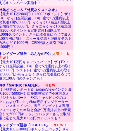
えるキャンペーン実施中！
外為どっとコム「外貨ネクストネオ」
【最大101万2000円＋1200FXポイント】ザイ
FX！から口座開設後、FX口座で1万通貨以上
の取引1回で5000円+らくらくFX積立1回以上
定期買付で3000円。さらにらくらくFX積立開
設200FXポイント＆定期買付1回以上で
1000FXポイント。さらに取引量に応じて最大
100万円に加え、スクール受講と理解度テスト
合格などで1000円、CFD開設と取引で最大
4000円！
トレイダーズ証券「みんなのFX」
人気！
Ｎ
ＥＷ！
【最大101万円キャッシュバック】ザイFX！
から口座開設後、FX口座で5万通貨以上の取引
で5000円+シストレ口座で5万通貨以上の取引
で5000円がもらえる！ さらに取引量に応じて
最大100万円のチャンスも！
JFX「MATRIX TRADER」
ＮＥＷ！
【小林芳彦レポート＆TradingViewインジと最
大100万5000円】口座開設完了で小林芳彦オ
リジナルレポート「FXスキャルピングのコ
ツ」およびTradingView専用インジケーター
「コバスキャインジ」当日プレゼント＆専用
フォームからの申込と合計1万通貨以上の新規
取引で5000円キャッシュバック！さらに取引
量に応じて最大100万円のチャンスも！
トレイダーズ証券「LIGHT FX」
ＮＥＷ！
【最大100万3000円キャッシュバック】ザイ