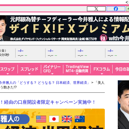
日（金）
--/--
--/--
--/--
--/--
1分1秒
--.--
--
--.--
--
--.--
--
--.--
--
今井雅人の「どうする？ どうなる？ 日本経済、世界経済」
> 「美人
う飽きた!?
FX！経由の口座開設者限定キャンペーン実施中！