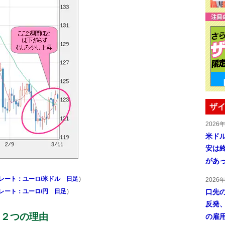
ザイ
2026
米ドル
安は終
があ
レート：ユーロ/米ドル 日足
）
2026
口先
レート：ユーロ/円 日足
）
反発
た２つの理由
の雇