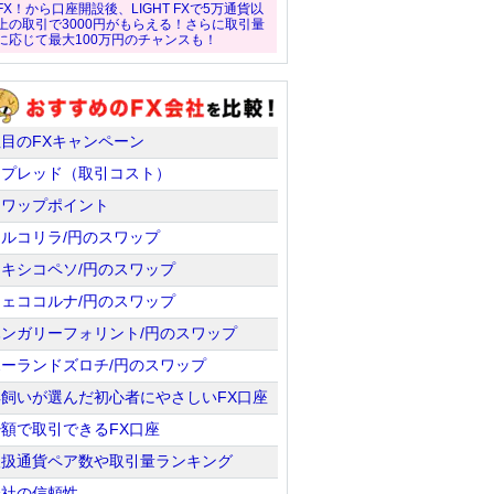
FX！から口座開設後、LIGHT FXで5万通貨以
上の取引で3000円がもらえる！さらに取引量
に応じて最大100万円のチャンスも！
注目のFXキャンペーン
スプレッド（取引コスト）
スワップポイント
トルコリラ/円のスワップ
メキシコペソ/円のスワップ
チェココルナ/円のスワップ
ハンガリーフォリント/円のスワップ
ポーランドズロチ/円のスワップ
羊飼いが選んだ初心者にやさしいFX口座
少額で取引できるFX口座
取扱通貨ペア数や取引量ランキング
会社の信頼性