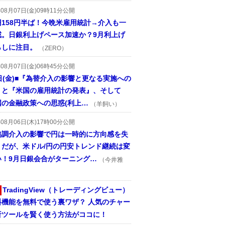
年08月07日(金)09時11分公開
円158円半ば！今晩米雇用統計→介入も一
戒。日銀利上げペース加速か？9月利上げ
らしに注目。
（ZERO）
年08月07日(金)06時45分公開
日(金)■『為替介入の影響と更なる実施への
』と『米国の雇用統計の発表』、そして
国の金融政策への思惑(利上…
（羊飼い）
年08月06日(木)17時00分公開
協調介入の影響で円は一時的に方向感を失
うだが、米ドル/円の円安トレンド継続は変
い！9月日銀会合がターニング…
（今井雅
TradingView（トレーディングビュー）
料機能を無料で使う裏ワザ？ 人気のチャー
析ツールを賢く使う方法がココに！