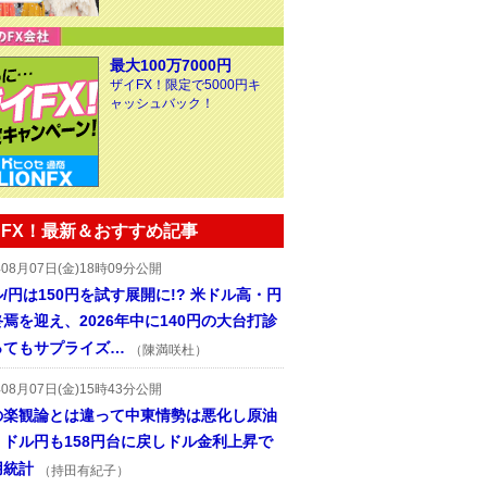
最大100万7000円
ザイFX！限定で5000円キ
ャッシュバック！
FX！最新＆おすすめ記事
年08月07日(金)18時09分公開
/円は150円を試す展開に!? 米ドル高・円
焉を迎え、2026年中に140円の大台打診
ってもサプライズ…
（陳満咲杜）
年08月07日(金)15時43分公開
の楽観論とは違って中東情勢は悪化し原油
、ドル円も158円台に戻しドル金利上昇で
用統計
（持田有紀子）