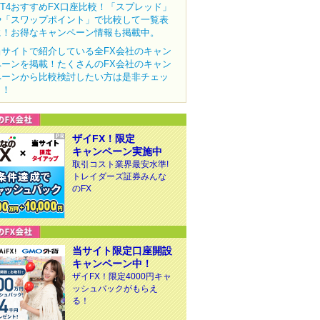
MT4おすすめFX口座比較！「スプレッド」
や「スワップポイント」で比較して一覧表
に！お得なキャンペーン情報も掲載中。
当サイトで紹介している全FX会社のキャン
ペーンを掲載！たくさんのFX会社のキャン
ペーンから比較検討したい方は是非チェッ
ク！
ザイFX！限定
キャンペーン実施中
取引コスト業界最安水準!
トレイダーズ証券みんな
のFX
当サイト限定口座開設
キャンペーン中！
ザイFX！限定4000円キャ
ッシュバックがもらえ
る！