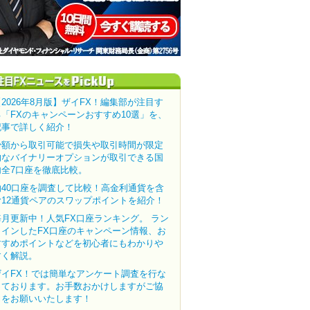
【2026年8月版】ザイFX！編集部が注目す
る「FXのキャンペーンおすすめ10選」を、
記事で詳しく紹介！
少額から取引可能で損失や取引時間が限定
的なバイナリーオプションが取引できる国
内全7口座を徹底比較。
約40口座を調査して比較！高金利通貨を含
む12通貨ペアのスワップポイントを紹介！
毎月更新中！人気FX口座ランキング。 ラン
クインしたFX口座のキャンペーン情報、お
すすめポイントなどを初心者にもわかりや
すく解説。
ザイFX！では簡単なアンケート調査を行な
っております。お手数おかけしますがご協
力をお願いいたします！