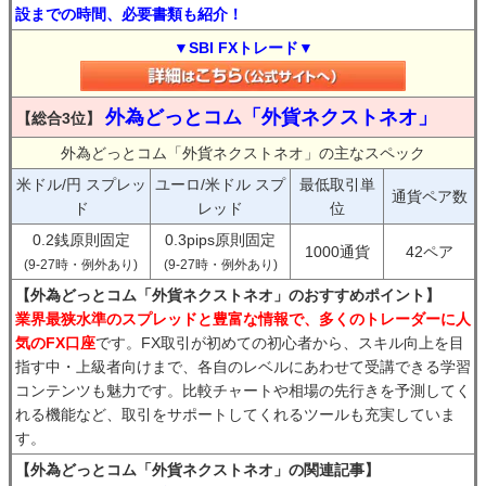
設までの時間、必要書類も紹介！
▼SBI FXトレード▼
外為どっとコム「外貨ネクストネオ」
【総合3位】
外為どっとコム「外貨ネクストネオ」の主なスペック
米ドル/円 スプレッ
ユーロ/米ドル スプ
最低取引単
通貨ペア数
ド
レッド
位
0.2銭原則固定
0.3pips原則固定
1000通貨
42ペア
(9-27時・例外あり)
(9-27時・例外あり)
【外為どっとコム「外貨ネクストネオ」のおすすめポイント】
業界最狭水準のスプレッドと豊富な情報で、多くのトレーダーに人
気のFX口座
です。FX取引が初めての初心者から、スキル向上を目
指す中・上級者向けまで、各自のレベルにあわせて受講できる学習
コンテンツも魅力です。比較チャートや相場の先行きを予測してく
れる機能など、取引をサポートしてくれるツールも充実していま
す。
【外為どっとコム「外貨ネクストネオ」の関連記事】