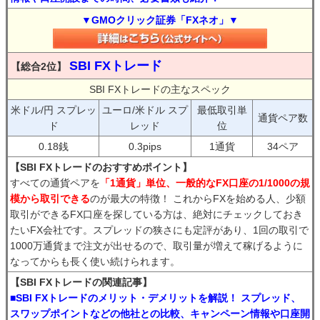
▼GMOクリック証券「FXネオ」▼
SBI FXトレード
【総合2位】
SBI FXトレードの主なスペック
米ドル/円 スプレッ
ユーロ/米ドル スプ
最低取引単
通貨ペア数
ド
レッド
位
0.18銭
0.3pips
1通貨
34ペア
【SBI FXトレードのおすすめポイント】
すべての通貨ペアを
「1通貨」単位、一般的なFX口座の1/1000の規
模から取引できる
のが最大の特徴！ これからFXを始める人、少額
取引ができるFX口座を探している方は、絶対にチェックしておき
たいFX会社です。スプレッドの狭さにも定評があり、1回の取引で
1000万通貨まで注文が出せるので、取引量が増えて稼げるように
なってからも長く使い続けられます。
【SBI FXトレードの関連記事】
■SBI FXトレードのメリット・デメリットを解説！ スプレッド、
スワップポイントなどの他社との比較、キャンペーン情報や口座開