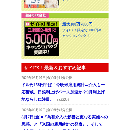
最大100万7000円
ザイFX！限定で5000円キ
ャッシュバック！
ザイFX！最新＆おすすめ記事
2026年08月07日(金)09時11分公開
ドル円158円半ば！今晩米雇用統計→介入も一
応警戒。日銀利上げペース加速か？9月利上げ
地ならしに注目。
（ZERO）
2026年08月07日(金)06時45分公開
8月7日(金)■『為替介入の影響と更なる実施への
思惑』と『米国の雇用統計の発表』、そして