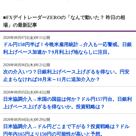
■FXデイトレーダーZEROの「なんで動いた？ 昨日の相
場」の最新記事
2026年08月07日(金)09:11公開
ドル円158円半ば！今晩米雇用統計→介入も一応警戒。日銀
利上げペース加速か？9月利上げ地ならしに注目。
2026年08月06日(木)09:21公開
次の介入いつ？日銀利上げペース上げざるを得ない。円安
止まらなければ10月末～11月に追加介入か？
2026年08月05日(水)09:42公開
日米協調介入→米国の国益は何か？ドル円157円台。日銀利
上げペース上げざるを得ないか。投資戦略は？
2026年08月04日(火)09:29公開
日米協調介入→ドル円どこまで下がる？投資戦略は？ドル
円年内165円より150円の可能性が高いと予想。