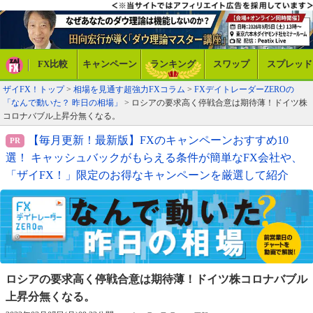
FX比較
キャンペーン
ランキング
スワップ
スプレッド
ザイFX！トップ
>
相場を見通す超強力FXコラム
>
FXデイトレーダーZEROの
「なんで動いた？ 昨日の相場」
> ロシアの要求高く停戦合意は期待薄！ドイツ株
コロナバブル上昇分無くなる。
【毎月更新！最新版】FXのキャンペーンおすすめ10
選！ キャッシュバックがもらえる条件が簡単なFX会社や、
「ザイFX！」限定のお得なキャンペーンを厳選して紹介
ロシアの要求高く停戦合意は期待薄！
ドイツ株コロナバブル
上昇分無くなる。