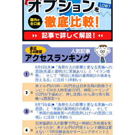
8月6日(木)■『為替介入の影響と更なる実施への
思惑(先週と週明けに実施あり)』と『イラン情
勢』、そして『明日に米国の雇用統計の発表を
控える点』に注目！(羊飼い)
米ドル/円の160～162円台は日米当局の防衛ライ
ンに！ GW介入時安値155円、神田シーリング
152円が下値めど、押し目買いから戻り売り戦
略へ(西原宏一)
8月7日(金)■『為替介入の影響と更なる実施への
思惑』と『米国の雇用統計の発表』、そして
『米国の金融政策への思惑(利上げへの思惑に注
視)』に注目！(羊飼い)
日米協調介入の影響で円は一時的に方向感を失
いそうだが、米ドル/円の円安トレンド継続は変
えない！9月日銀会合がターニングポイントと