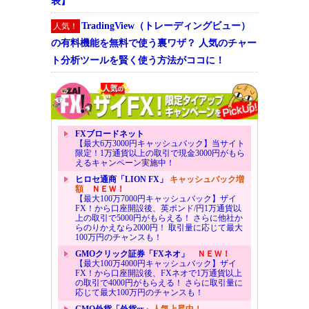
表】
TradingView（トレーディングビュー）
人気！
の有料機能を無料で使う裏ワザ？ 人気のチャー
ト分析ツールを賢く使う方法がココに！
FXブロードネット
【最大6万3000円キャッシュバック】当サイト
限定！1万通貨以上の取引で現金3000円がもら
えるキャンペーン実施中！
ヒロセ通商「LION FX」
キャッシュバック増
額
ＮＥＷ！
【最大100万7000円キャッシュバック】ザイ
FX！から口座開設後、英ポンド/円1万通貨以
上の取引で5000円がもらえる！ さらに他社か
らのりかえなら2000円！ 取引量に応じて最大
100万円のチャンスも！
GMOクリック証券「FXネオ」
ＮＥＷ！
【最大100万4000円キャッシュバック】ザイ
FX！から口座開設後、FXネオで1万通貨以上
の取引で4000円がもらえる！ さらに取引量に
応じて最大100万円のチャンスも！
GMO外貨「外貨ex」
人気上昇中！