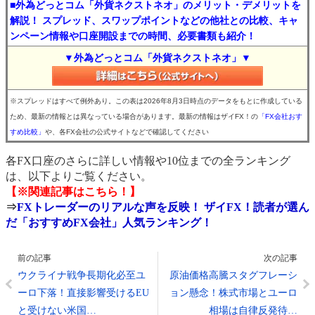
■外為どっとコム「外貨ネクストネオ」のメリット・デメリットを
解説！ スプレッド、スワップポイントなどの他社との比較、キャ
ンペーン情報や口座開設までの時間、必要書類も紹介！
▼外為どっとコム「外貨ネクストネオ」▼
※スプレッドはすべて例外あり。この表は2026年8月3日時点のデータをもとに作成している
ため、最新の情報とは異なっている場合があります。最新の情報はザイFX！の
「FX会社おす
すめ比較」
や、各FX会社の公式サイトなどで確認してください
各FX口座のさらに詳しい情報や10位までの全ランキング
は、以下よりご覧ください。
【※関連記事はこちら！】
⇒
FXトレーダーのリアルな声を反映！ ザイFX！読者が選ん
だ「おすすめFX会社」人気ランキング！
前の記事
次の記事
ウクライナ戦争長期化必至ユ
原油価格高騰スタグフレーシ
ーロ下落！直接影響受けるEU
ョン懸念！株式市場とユーロ
と受けない米国…
相場は自律反発待…