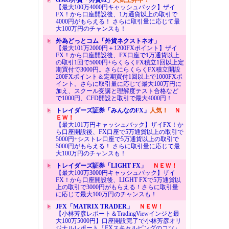
【最大100万4000円キャッシュバック】ザイ
FX！から口座開設後、1万通貨以上の取引で
4000円がもらえる！ さらに取引量に応じて最
大100万円のチャンスも！
外為どっとコム「外貨ネクストネオ」
【最大101万2000円＋1200FXポイント】ザイ
FX！から口座開設後、FX口座で1万通貨以上
の取引1回で5000円+らくらくFX積立1回以上定
期買付で3000円。さらにらくらくFX積立開設
200FXポイント＆定期買付1回以上で1000FXポ
イント。さらに取引量に応じて最大100万円に
加え、スクール受講と理解度テスト合格など
で1000円、CFD開設と取引で最大4000円！
トレイダーズ証券「みんなのFX」
人気！
Ｎ
ＥＷ！
【最大101万円キャッシュバック】ザイFX！か
ら口座開設後、FX口座で5万通貨以上の取引で
5000円+シストレ口座で5万通貨以上の取引で
5000円がもらえる！ さらに取引量に応じて最
大100万円のチャンスも！
トレイダーズ証券「LIGHT FX」
ＮＥＷ！
【最大100万3000円キャッシュバック】ザイ
FX！から口座開設後、LIGHT FXで5万通貨以
上の取引で3000円がもらえる！さらに取引量
に応じて最大100万円のチャンスも！
JFX「MATRIX TRADER」
ＮＥＷ！
【小林芳彦レポート＆TradingViewインジと最
大100万5000円】口座開設完了で小林芳彦オリ
ジナルレポート「FXスキャルピングのコツ」