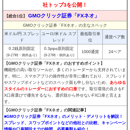
社トップ3を公開！
GMOクリック証券「FXネオ」
【総合1位】
GMOクリック証券「FXネオ」の主なスペック
米ドル/円 スプレッ
ユーロ/米ドル スプ
最低取引単
通貨ペア数
ド
レッド
位
0.2銭原則固定
0.3pips原則固定
1000通貨
24ペア
(9-27時・例外あり)
(9-27時・例外あり)
【GMOクリック証券「FXネオ」のおすすめポイント】
機能性の高い取引ツールが、多くのトレーダーから支持されていま
す。特に、スマホアプリの操作性が非常に優れており、スプレッド
やスワップポイントなどのスペック面も申し分ないため、
あらゆる
スタイルのトレーダーにおすすめの口座
です。取引環境の良さをF
X口座選びで優先するなら、選択肢から外せないFX口座と言えま
す。
【GMOクリック証券「FXネオ」の関連記事】
■GMOクリック証券「FXネオ」のメリット・デメリットを解説！
スプレッド、スワップポイントなどの他社との比較、キャンペーン
情報や口座開設までの時間、必要書類も紹介！