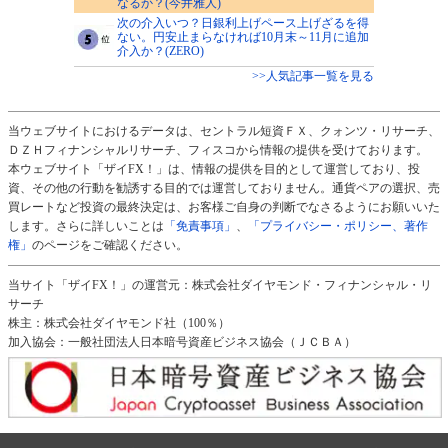
なるか？(今井雅人)
次の介入いつ？日銀利上げペース上げざるを得
ない。円安止まらなければ10月末～11月に追加
介入か？(ZERO)
>>人気記事一覧を見る
当ウェブサイトにおけるデータは、セントラル短資ＦＸ、クォンツ・リサーチ、
ＤＺＨフィナンシャルリサーチ、フィスコから情報の提供を受けております。
本ウェブサイト「ザイFX！」は、情報の提供を目的として運営しており、投
資、その他の行動を勧誘する目的では運営しておりません。通貨ペアの選択、売
買レートなど投資の最終決定は、お客様ご自身の判断でなさるようにお願いいた
します。さらに詳しいことは
「免責事項」
、
「プライバシー・ポリシー、著作
権」
のページをご確認ください。
当サイト「ザイFX！」の運営元：株式会社ダイヤモンド・フィナンシャル・リ
サーチ
株主：株式会社ダイヤモンド社（100％）
加入協会：一般社団法人日本暗号資産ビジネス協会（ＪＣＢＡ）