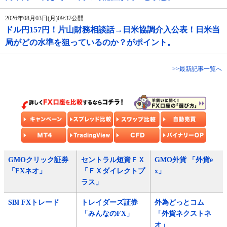
2026年08月03日(月)09:37公開
ドル円157円！片山財務相談話→日米協調介入公表！日米当
局がどの水準を狙っているのか？がポイント。
>>最新記事一覧へ
GMOクリック証券
セントラル短資ＦＸ
GMO外貨 「外貨e
「FXネオ」
「ＦＸダイレクトプ
x」
ラス」
SBI FXトレード
トレイダーズ証券
外為どっとコム
「みんなのFX」
「外貨ネクストネ
オ」