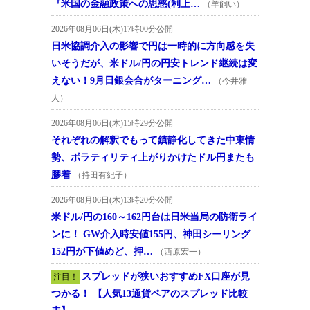
『米国の金融政策への思惑(利上…
（羊飼い）
2026年08月06日(木)17時00分公開
日米協調介入の影響で円は一時的に方向感を失
いそうだが、米ドル/円の円安トレンド継続は変
えない！9月日銀会合がターニング…
（今井雅
人）
2026年08月06日(木)15時29分公開
それぞれの解釈でもって鎮静化してきた中東情
勢、ボラティリティ上がりかけたドル円またも
膠着
（持田有紀子）
2026年08月06日(木)13時20分公開
米ドル/円の160～162円台は日米当局の防衛ライ
ンに！ GW介入時安値155円、神田シーリング
152円が下値めど、押…
（西原宏一）
スプレッドが狭いおすすめFX口座が見
注目！
つかる！ 【人気13通貨ペアのスプレッド比較