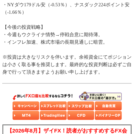
・NYダウ179ドル安（-0.53％）、ナスダック224ポイント安
（-1.66％）
【今後の投資戦略】
・今週もウクライナ情勢→停戦合意に期待薄。
・インフレ加速、株式市場の長期見通しに暗雲。
※投資は大きなリスクを伴います。余裕資金にてポジション
は小さく取る事を推奨します。最終的な投資判断は必ずご自
身で行って頂きますようお願い申し上げます。
【2026年8月】ザイFX！読者がおすすめするFX会