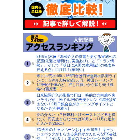
8月6日(木)■『為替介入の影響と更なる実施への
思惑(先週と週明けに実施あり)』と『イラン情
勢』、そして『明日に米国の雇用統計の発表を
控える点』に注目！(羊飼い)
米ドル/円の160～162円台は日米当局の防衛ライ
ンに！ GW介入時安値155円、神田シーリング
152円が下値めど、押し目買いから戻り売り戦
略へ(西原宏一)
日米協調介入の影響で円は一時的に方向感を失
いそうだが、米ドル/円の円安トレンド継続は変
えない！9月日銀会合がターニングポイントと
なるか？(今井雅人)
次の介入いつ？日銀利上げペース上げざるを得
ない。円安止まらなければ10月末～11月に追加
介入か？(ZERO)
FX会社のキャンペーンおすすめ10選！ キャッ
シュバックがもらえる条件がかんたんなFX会社
や、「ザイFX！」限定のキャンペーンを紹介