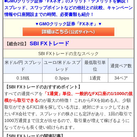
■GMOクリック証券「FXネオ」のメリット・デメリットを解説！
スプレッド、スワップポイントなどの他社との比較、キャンペーン
情報や口座開設までの時間、必要書類も紹介！
▼GMOクリック証券「FXネオ」▼
SBI FXトレード
【総合2位】
SBI FXトレードの主なスペック
米ドル/円 スプレッ
ユーロ/米ドル スプ
最低取引単
通貨ペア数
ド
レッド
位
0.18銭
0.3pips
1通貨
34ペア
【SBI FXトレードのおすすめポイント】
すべての通貨ペアを
「1通貨」単位、一般的なFX口座の1/1000の規
模から取引できる
のが最大の特徴！ これからFXを始める人、少額
取引ができるFX口座を探している方は、絶対にチェックしておき
たいFX会社です。スプレッドの狭さにも定評があり、1回の取引で
1000万通貨まで注文が出せるので、取引量が増えて稼げるように
なってからも長く使い続けられます。
【SBI FXトレードの関連記事】