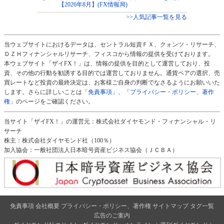
【2026年8月】(FX情報局)
>>人気記事一覧を見る
当ウェブサイトにおけるデータは、セントラル短資ＦＸ、クォンツ・リサーチ、
ＤＺＨフィナンシャルリサーチ、フィスコから情報の提供を受けております。
本ウェブサイト「ザイFX！」は、情報の提供を目的として運営しており、投
資、その他の行動を勧誘する目的では運営しておりません。通貨ペアの選択、売
買レートなど投資の最終決定は、お客様ご自身の判断でなさるようにお願いいた
します。さらに詳しいことは
「免責事項」
、
「プライバシー・ポリシー、著作
権」
のページをご確認ください。
当サイト「ザイFX！」の運営元：株式会社ダイヤモンド・フィナンシャル・リ
サーチ
株主：株式会社ダイヤモンド社（100％）
加入協会：一般社団法人日本暗号資産ビジネス協会（ＪＣＢＡ）
免責事項
会社概要
プライバシー・ポリシー、著作権
サイトマップ
タグ一覧
広告のご案内