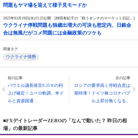
問題もヤマ場を迎えて様子見モードか
2025年03月19日(水)15:25公開 [持田有紀子の「戦うオンナのマーケット日記」]
ウクライナ停戦問題も独歳出増大の可決も想定内、日銀会
合は無風だがコメ問題には金融政策のツケも
関連タグ
ウクライナ情勢
前の記事
次の記事
パウエル議長発言0.25％の利
ロシアの要求高く停戦合意は
上げ確定！ユーロ軟調、米ド
期待薄！ドイツ株コロナバブ
ルと資源国通…
ル上昇分無くなる。
■FXデイトレーダーZEROの「なんで動いた？ 昨日の相
場」の最新記事