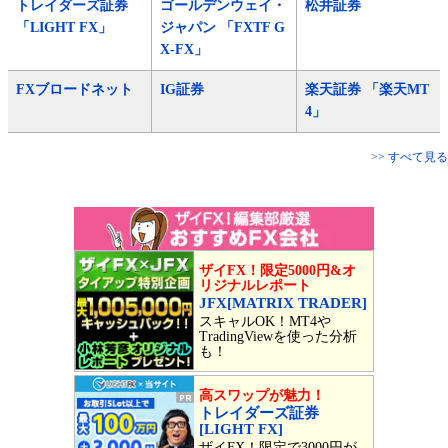
トレイダーズ証券
ゴールデンウェイ・
松井証券
「LIGHT FX」
ジャパン 「FXTF G
X-FX」
FXブロードネット
IG証券
楽天証券 「楽天MT
4」
>> すべて見る
ザイFX！限定5000円&オ
リジナルレポート
JFX[MATRIX TRADER]
スキャルOK！MT4や
TradingViewを使った分析
も！
高スワップが魅力！
トレイダーズ証券
[LIGHT FX]
ザイFX！限定で3000円が