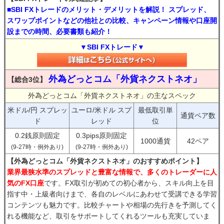
■SBI FXトレードのメリット・デメリットを解説！ スプレッド、
スワップポイントなどの他社との比較、キャンペーン情報や口座開
設までの時間、必要書類も紹介！
▼SBI FXトレード▼
外為どっとコム「外貨ネクストネオ」
【総合3位】
外為どっとコム「外貨ネクストネオ」の主なスペック
米ドル/円 スプレッ
ユーロ/米ドル スプ
最低取引単
通貨ペア数
ド
レッド
位
0.2銭原則固定
0.3pips原則固定
1000通貨
42ペア
(9-27時・例外あり)
(9-27時・例外あり)
【外為どっとコム「外貨ネクストネオ」のおすすめポイント】
業界最狭水準のスプレッドと豊富な情報で、多くのトレーダーに人
気のFX口座
です。FX取引が初めての初心者から、スキル向上を目
指す中・上級者向けまで、各自のレベルにあわせて受講できる学習
コンテンツも魅力です。比較チャートや相場の先行きを予測してく
れる機能など、取引をサポートしてくれるツールも充実していま