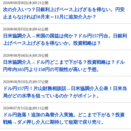
2026年08月06日(木)09:21公開
次の介入いつ？日銀利上げペース上げざるを得ない。円安
止まらなければ10月末～11月に追加介入か？
2026年08月05日(水)09:42公開
日米協調介入→米国の国益は何か？ドル円157円台。日銀利
上げペース上げざるを得ないか。投資戦略は？
2026年08月04日(火)09:29公開
日米協調介入→ドル円どこまで下がる？投資戦略は？ドル
円年内165円より150円の可能性が高いと予想。
2026年08月03日(月)09:37公開
ドル円157円！片山財務相談話→日米協調介入公表！日米当
局がどの水準を狙っているのか？がポイント。
2026年07月31日(金)09:11公開
ドル円急落！追加の為替介入実施。どこまで下がる？投資
戦略→ダメ押し介入に期待して短期で戻り売り。