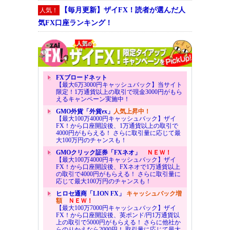
【毎月更新】ザイFX！読者が選んだ人
人気！
気FX口座ランキング！
FXブロードネット
【最大6万3000円キャッシュバック】当サイト
限定！1万通貨以上の取引で現金3000円がもら
えるキャンペーン実施中！
GMO外貨「外貨ex」
人気上昇中！
【最大100万4000円キャッシュバック】ザイ
FX！から口座開設後、1万通貨以上の取引で
4000円がもらえる！ さらに取引量に応じて最
大100万円のチャンスも！
GMOクリック証券「FXネオ」
ＮＥＷ！
【最大100万4000円キャッシュバック】ザイ
FX！から口座開設後、FXネオで1万通貨以上
の取引で4000円がもらえる！ さらに取引量に
応じて最大100万円のチャンスも！
ヒロセ通商「LION FX」
キャッシュバック増
額
ＮＥＷ！
【最大100万7000円キャッシュバック】ザイ
FX！から口座開設後、英ポンド/円1万通貨以
上の取引で5000円がもらえる！ さらに他社か
らのりかえなら2000円！ 取引量に応じて最大