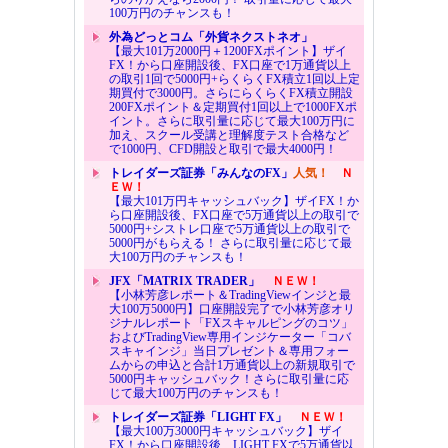
100万円のチャンスも！
外為どっとコム「外貨ネクストネオ」
【最大101万2000円＋1200FXポイント】ザイ
FX！から口座開設後、FX口座で1万通貨以上
の取引1回で5000円+らくらくFX積立1回以上定
期買付で3000円。さらにらくらくFX積立開設
200FXポイント＆定期買付1回以上で1000FXポ
イント。さらに取引量に応じて最大100万円に
加え、スクール受講と理解度テスト合格など
で1000円、CFD開設と取引で最大4000円！
トレイダーズ証券「みんなのFX」
人気！
Ｎ
ＥＷ！
【最大101万円キャッシュバック】ザイFX！か
ら口座開設後、FX口座で5万通貨以上の取引で
5000円+シストレ口座で5万通貨以上の取引で
5000円がもらえる！ さらに取引量に応じて最
大100万円のチャンスも！
JFX「MATRIX TRADER」
ＮＥＷ！
【小林芳彦レポート＆TradingViewインジと最
大100万5000円】口座開設完了で小林芳彦オリ
ジナルレポート「FXスキャルピングのコツ」
およびTradingView専用インジケーター「コバ
スキャインジ」当日プレゼント＆専用フォー
ムからの申込と合計1万通貨以上の新規取引で
5000円キャッシュバック！さらに取引量に応
じて最大100万円のチャンスも！
トレイダーズ証券「LIGHT FX」
ＮＥＷ！
【最大100万3000円キャッシュバック】ザイ
FX！から口座開設後、LIGHT FXで5万通貨以