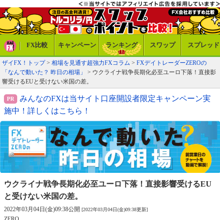
FX比較
キャンペーン
ランキング
スワップ
スプレッド
ザイFX！トップ
>
相場を見通す超強力FXコラム
>
FXデイトレーダーZEROの
「なんで動いた？ 昨日の相場」
> ウクライナ戦争長期化必至ユーロ下落！直接影
響受けるEUと受けない米国の差。
みんなのFXは当サイト口座開設者限定キャンペーン実
施中！詳しくはこちら！
ウクライナ戦争長期化必至ユーロ下落！
直接影響受けるEU
と受けない米国の差。
2022年03月04日(金)09:38公開
[2022年03月04日(金)09:38更新]
ZERO