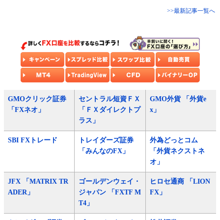
>>最新記事一覧へ
GMOクリック証券
セントラル短資ＦＸ
GMO外貨 「外貨e
「FXネオ」
「ＦＸダイレクトプ
x」
ラス」
SBI FXトレード
トレイダーズ証券
外為どっとコム
「みんなのFX」
「外貨ネクストネ
オ」
JFX 「MATRIX TR
ゴールデンウェイ・
ヒロセ通商 「LION
ADER」
ジャパン 「FXTF M
FX」
T4」