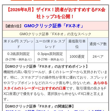
【2026年8月】ザイFX！読者がおすすめするFX会
社トップ3を公開！
GMOクリック証券「FXネオ」
【総合1位】
GMOクリック証券「FXネオ」の主なスペック
米ドル/円 スプレッ
ユーロ/米ドル スプ
最低取引単
通貨ペア数
ド
レッド
位
0.2銭原則固定
0.3pips原則固定
1000通貨
24ペア
(9-27時・例外あり)
(9-27時・例外あり)
【GMOクリック証券「FXネオ」のおすすめポイント】
機能性の高い取引ツールが、多くのトレーダーから支持されていま
す。特に、スマホアプリの操作性が非常に優れており、スプレッド
やスワップポイントなどのスペック面も申し分ないため、
あらゆる
スタイルのトレーダーにおすすめの口座
です。取引環境の良さをF
X口座選びで優先するなら、選択肢から外せないFX口座と言えま
す。
【GMOクリック証券「FXネオ」の関連記事】