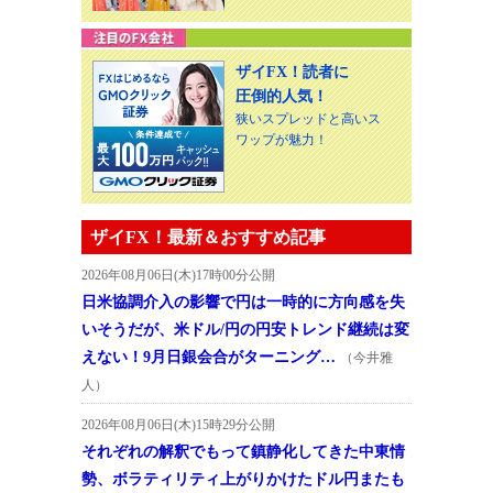
ザイFX！読者に
圧倒的人気！
狭いスプレッドと高いス
ワップが魅力！
ザイFX！最新＆おすすめ記事
2026年08月06日(木)17時00分公開
日米協調介入の影響で円は一時的に方向感を失
いそうだが、米ドル/円の円安トレンド継続は変
えない！9月日銀会合がターニング…
（今井雅
人）
2026年08月06日(木)15時29分公開
それぞれの解釈でもって鎮静化してきた中東情
勢、ボラティリティ上がりかけたドル円またも