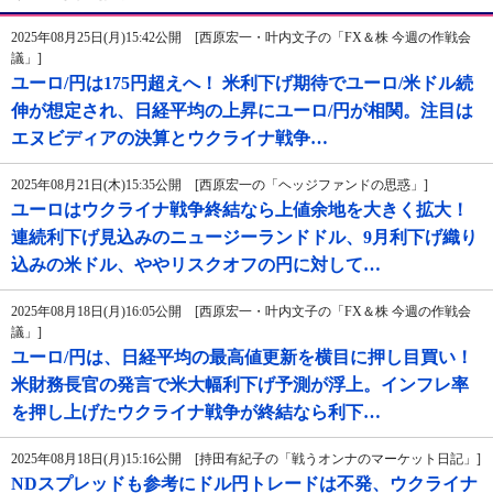
2025年08月25日(月)15:42公開 [西原宏一・叶内文子の「FX＆株 今週の作戦会
議」]
ユーロ/円は175円超えへ！ 米利下げ期待でユーロ/米ドル続
伸が想定され、日経平均の上昇にユーロ/円が相関。注目は
エヌビディアの決算とウクライナ戦争…
2025年08月21日(木)15:35公開 [西原宏一の「ヘッジファンドの思惑」]
ユーロはウクライナ戦争終結なら上値余地を大きく拡大！
連続利下げ見込みのニュージーランドドル、9月利下げ織り
込みの米ドル、ややリスクオフの円に対して…
2025年08月18日(月)16:05公開 [西原宏一・叶内文子の「FX＆株 今週の作戦会
議」]
ユーロ/円は、日経平均の最高値更新を横目に押し目買い！
米財務長官の発言で米大幅利下げ予測が浮上。インフレ率
を押し上げたウクライナ戦争が終結なら利下…
2025年08月18日(月)15:16公開 [持田有紀子の「戦うオンナのマーケット日記」]
NDスプレッドも参考にドル円トレードは不発、ウクライナ