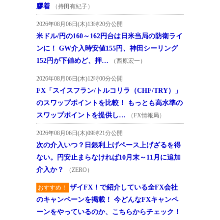
膠着
（持田有紀子）
2026年08月06日(木)13時20分公開
米ドル/円の160～162円台は日米当局の防衛ライ
ンに！ GW介入時安値155円、神田シーリング
152円が下値めど、押…
（西原宏一）
2026年08月06日(木)12時00分公開
FX「スイスフラン/トルコリラ（CHF/TRY）」
のスワップポイントを比較！ もっとも高水準の
スワップポイントを提供し…
（FX情報局）
2026年08月06日(木)09時21分公開
次の介入いつ？日銀利上げペース上げざるを得
ない。円安止まらなければ10月末～11月に追加
介入か？
（ZERO）
ザイFX！で紹介している全FX会社
おすすめ！
のキャンペーンを掲載！ 今どんなFXキャンペ
ーンをやっているのか、こちらからチェック！