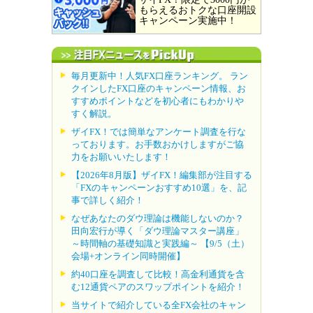
もらえるおトクな口座開設
キャンペーン実施中！
毎月更新中！人気FX口座ランキング。 ラン
クインしたFX口座のキャンペーン情報、お
すすめポイントなどを初心者にもわかりや
すく解説。
ザイFX！では簡単なアンケート調査を行な
っております。お手数おかけしますがご協
力をお願いいたします！
【2026年8月版】ザイFX！編集部が注目する
「FXのキャンペーンおすすめ10選」を、記
事で詳しく紹介！
なぜあなたのダウ理論は機能しないのか？
田向宏行が導く「ダウ理論マスター講座」
～時間軸の基礎知識と実践編～ 【9/5（土）
会場+オンライン同時開催】
約40口座を調査して比較！高金利通貨を含
む12通貨ペアのスワップポイントを紹介！
当サイトで紹介している全FX会社のキャン