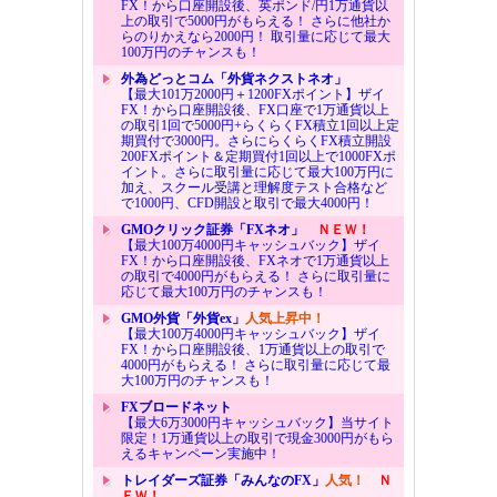
FX！から口座開設後、英ポンド/円1万通貨以
上の取引で5000円がもらえる！ さらに他社か
らのりかえなら2000円！ 取引量に応じて最大
100万円のチャンスも！
外為どっとコム「外貨ネクストネオ」
【最大101万2000円＋1200FXポイント】ザイ
FX！から口座開設後、FX口座で1万通貨以上
の取引1回で5000円+らくらくFX積立1回以上定
期買付で3000円。さらにらくらくFX積立開設
200FXポイント＆定期買付1回以上で1000FXポ
イント。さらに取引量に応じて最大100万円に
加え、スクール受講と理解度テスト合格など
で1000円、CFD開設と取引で最大4000円！
GMOクリック証券「FXネオ」
ＮＥＷ！
【最大100万4000円キャッシュバック】ザイ
FX！から口座開設後、FXネオで1万通貨以上
の取引で4000円がもらえる！ さらに取引量に
応じて最大100万円のチャンスも！
GMO外貨「外貨ex」
人気上昇中！
【最大100万4000円キャッシュバック】ザイ
FX！から口座開設後、1万通貨以上の取引で
4000円がもらえる！ さらに取引量に応じて最
大100万円のチャンスも！
FXブロードネット
【最大6万3000円キャッシュバック】当サイト
限定！1万通貨以上の取引で現金3000円がもら
えるキャンペーン実施中！
トレイダーズ証券「みんなのFX」
人気！
Ｎ
ＥＷ！