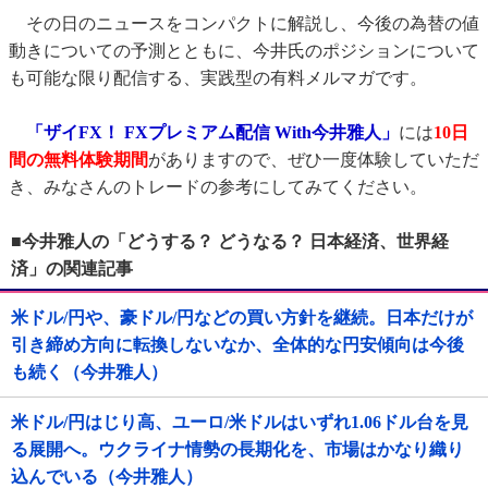
その日のニュースをコンパクトに解説し、今後の為替の値
動きについての予測とともに、今井氏のポジションについて
も可能な限り配信する、実践型の有料メルマガです。
「ザイFX！ FXプレミアム配信 With今井雅人」
には
10日
間の無料体験期間
がありますので、ぜひ一度体験していただ
き、みなさんのトレードの参考にしてみてください。
■今井雅人の「どうする？ どうなる？ 日本経済、世界経
済」の関連記事
米ドル/円や、豪ドル/円などの買い方針を継続。日本だけが
引き締め方向に転換しないなか、全体的な円安傾向は今後
も続く（今井雅人）
米ドル/円はじり高、ユーロ/米ドルはいずれ1.06ドル台を見
る展開へ。ウクライナ情勢の長期化を、市場はかなり織り
込んでいる（今井雅人）