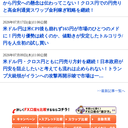
から円安への懸念は伝わってこない！クロス円での円売り
と高金利通貨スワップ金利稼ぎ戦略を継続！
2026年07月17日(金)11:06公開
米ドル/円は米CPI後も崩れず165円が市場のひとつのメド
に！円売り優勢は続くのか、値動きが安定したトルコリラ/
円を人生初の試し買い
2026年07月09日(木)11:00公開
米ドル/円・クロス円ともに円売り方針を継続！日本政府が
円安を阻止したいと考えても流れは止められない！トラン
プ大統領がイランへの攻撃再開示唆で市場は一…
>>最新記事一覧へ