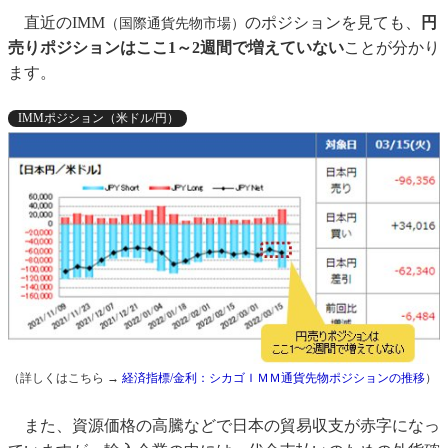
直近のIMM
のポジションを見ても、
円
（国際通貨先物市場）
売りポジションはここ1～2週間で増えていない
ことが分かり
ます。
IMMポジション（米ドル/円）
（詳しくはこちら →
経済指標/金利：シカゴＩＭＭ通貨先物ポジションの推移
）
また、資源価格の高騰などで日本の貿易収支が赤字になっ