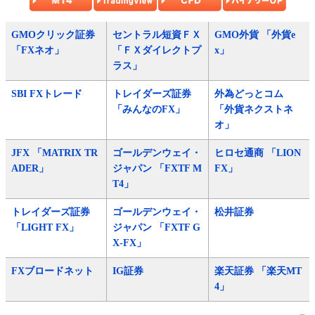
GMOクリック証券
セントラル短資ＦＸ
GMO外貨 「外貨e
「FXネオ」
「ＦＸダイレクトプ
x」
ラス」
SBI FXトレード
トレイダーズ証券
外為どっとコム
「みんなのFX」
「外貨ネクストネ
オ」
JFX 「MATRIX TR
ゴールデンウェイ・
ヒロセ通商 「LION
ADER」
ジャパン 「FXTF M
FX」
T4」
トレイダーズ証券
ゴールデンウェイ・
松井証券
「LIGHT FX」
ジャパン 「FXTF G
X-FX」
FXブロードネット
IG証券
楽天証券 「楽天MT
4」