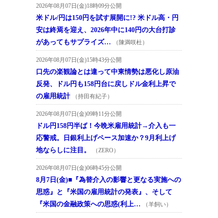
2026年08月07日(金)18時09分公開
米ドル/円は150円を試す展開に!? 米ドル高・円
安は終焉を迎え、2026年中に140円の大台打診
があってもサプライズ…
（陳満咲杜）
2026年08月07日(金)15時43分公開
口先の楽観論とは違って中東情勢は悪化し原油
反発、ドル円も158円台に戻しドル金利上昇で
の雇用統計
（持田有紀子）
2026年08月07日(金)09時11分公開
ドル円158円半ば！今晩米雇用統計→介入も一
応警戒。日銀利上げペース加速か？9月利上げ
地ならしに注目。
（ZERO）
2026年08月07日(金)06時45分公開
8月7日(金)■『為替介入の影響と更なる実施への
思惑』と『米国の雇用統計の発表』、そして
『米国の金融政策への思惑(利上…
（羊飼い）