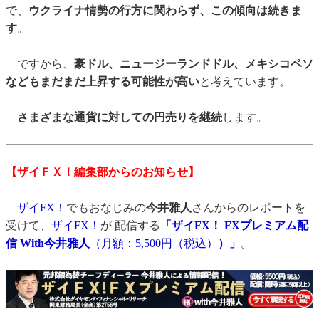
で、
ウクライナ情勢の行方に関わらず、この傾向は続きま
す
。
ですから、
豪ドル、ニュージーランドドル、メキシコペソ
などもまだまだ上昇する可能性が高い
と考えています。
さまざまな通貨に対しての円売りを継続
します。
【ザイＦＸ！編集部からのお知らせ】
ザイFX！
でもおなじみの
今井雅人
さんからのレポートを
受けて、
ザイFX！
が 配信する
「ザイFX！ FXプレミアム配
信 With今井雅人
（月額：5,500円（税込）
）」
。