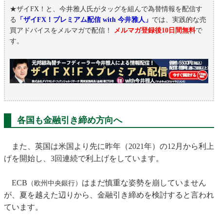
★ザイFX！と、今井雅人氏がタッグを組んで為替情報を配信す
る
「ザイFX！プレミアム配信 with 今井雅人」
では、実践的な売
買アドバイスをメルマガで配信！
メルマガ登録後10日間無料
で
す。
各国も金融引き締め方向へ
また、英国は米国より先に昨年（2021年）の12月から利上
げを開始し、3回連続で利上げをしています。
ECB
はまだ慎重な姿勢を崩していません
（欧州中央銀行）
が、夏を越えた辺りから、金融引き締めを検討すると言われ
ています。