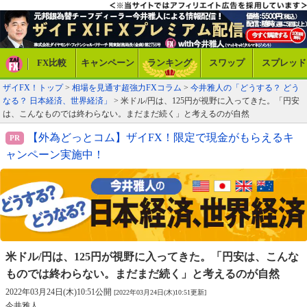
FX比較
キャンペーン
ランキング
スワップ
スプレッド
ザイFX！トップ
>
相場を見通す超強力FXコラム
>
今井雅人の「どうする？ どう
なる？ 日本経済、世界経済」
> 米ドル/円は、125円が視野に入ってきた。「円安
は、こんなものでは終わらない。まだまだ続く」と考えるのが自然
【外為どっとコム】ザイFX！限定で現金がもらえるキ
ャンペーン実施中！
米ドル/円は、125円が視野に入ってきた。
「円安は、こんな
ものでは終わらない。
まだまだ続く」と考えるのが自然
2022年03月24日(木)10:51公開
[2022年03月24日(木)10:51更新]
今井雅人