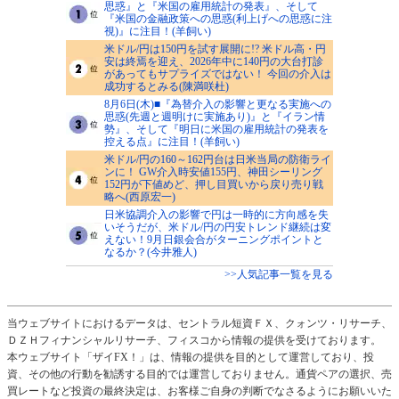
思惑』と『米国の雇用統計の発表』、そして
『米国の金融政策への思惑(利上げへの思惑に注
視)』に注目！(羊飼い)
米ドル/円は150円を試す展開に!? 米ドル高・円
安は終焉を迎え、2026年中に140円の大台打診
があってもサプライズではない！ 今回の介入は
成功するとみる(陳満咲杜)
8月6日(木)■『為替介入の影響と更なる実施への
思惑(先週と週明けに実施あり)』と『イラン情
勢』、そして『明日に米国の雇用統計の発表を
控える点』に注目！(羊飼い)
米ドル/円の160～162円台は日米当局の防衛ライ
ンに！ GW介入時安値155円、神田シーリング
152円が下値めど、押し目買いから戻り売り戦
略へ(西原宏一)
日米協調介入の影響で円は一時的に方向感を失
いそうだが、米ドル/円の円安トレンド継続は変
えない！9月日銀会合がターニングポイントと
なるか？(今井雅人)
>>人気記事一覧を見る
当ウェブサイトにおけるデータは、セントラル短資ＦＸ、クォンツ・リサーチ、
ＤＺＨフィナンシャルリサーチ、フィスコから情報の提供を受けております。
本ウェブサイト「ザイFX！」は、情報の提供を目的として運営しており、投
資、その他の行動を勧誘する目的では運営しておりません。通貨ペアの選択、売
買レートなど投資の最終決定は、お客様ご自身の判断でなさるようにお願いいた