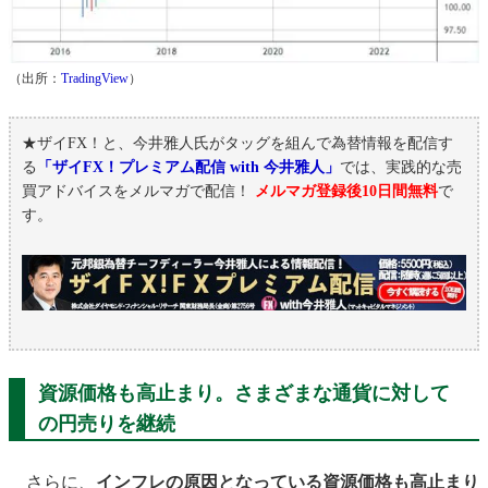
（出所：
TradingView
）
★ザイFX！と、今井雅人氏がタッグを組んで為替情報を配信す
る
「ザイFX！プレミアム配信 with 今井雅人」
では、実践的な売
買アドバイスをメルマガで配信！
メルマガ登録後10日間無料
で
す。
資源価格も高止まり。さまざまな通貨に対して
の円売りを継続
さらに、
インフレの原因となっている資源価格も高止まり