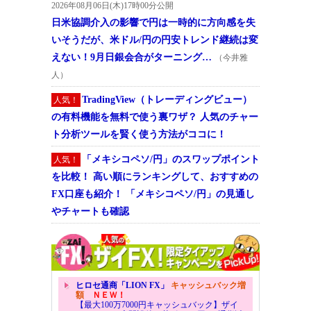
2026年08月06日(木)17時00分公開
日米協調介入の影響で円は一時的に方向感を失
いそうだが、米ドル/円の円安トレンド継続は変
えない！9月日銀会合がターニング…
（今井雅
人）
TradingView（トレーディングビュー）
人気！
の有料機能を無料で使う裏ワザ？ 人気のチャー
ト分析ツールを賢く使う方法がココに！
「メキシコペソ/円」のスワップポイント
人気！
を比較！ 高い順にランキングして、おすすめの
FX口座も紹介！ 「メキシコペソ/円」の見通し
やチャートも確認
ヒロセ通商「LION FX」
キャッシュバック増
額
ＮＥＷ！
【最大100万7000円キャッシュバック】ザイ