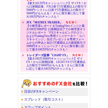
【最大101万円キャッシュバック】ザイFX！か
ら口座開設後、FX口座で5万通貨以上の取引で
5000円+シストレ口座で5万通貨以上の取引で
5000円がもらえる！ さらに取引量に応じて最
大100万円のチャンスも！
JFX「MATRIX TRADER」
ＮＥＷ！
【小林芳彦レポート＆TradingViewインジと最
大100万5000円】口座開設完了で小林芳彦オリ
ジナルレポート「FXスキャルピングのコツ」
およびTradingView専用インジケーター「コバ
スキャインジ」当日プレゼント＆専用フォー
ムからの申込と合計1万通貨以上の新規取引で
5000円キャッシュバック！さらに取引量に応
じて最大100万円のチャンスも！
トレイダーズ証券「LIGHT FX」
ＮＥＷ！
【最大100万3000円キャッシュバック】ザイ
FX！から口座開設後、LIGHT FXで5万通貨以
上の取引で3000円がもらえる！さらに取引量
に応じて最大100万円のチャンスも！
注目のFXキャンペーン
スプレッド（取引コスト）
スワップポイント