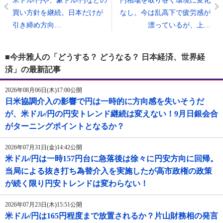
米ドル/円や、豪ドル/円などの
円相場を取り巻く環境に変化
買い方針を継続。日本だけが
なし。今は乱高下で疲労感が
引き締め方向…
漂っているが、上…
■今井雅人の「どうする？ どうなる？ 日本経済、世界経
済」の最新記事
2026年08月06日(木)17:00公開
日米協調介入の影響で円は一時的に方向感を失いそうだ
が、米ドル/円の円安トレンド継続は変えない！9月日銀会合
がターニングポイントとなるか？
2026年07月31日(金)14:42公開
米ドル/円は一時157円台に急落後は徐々に円安方向に回帰。
当局による抜き打ち為替介入を実施したが高市政権の政策
が続く限り円安トレンドは変わらない！
2026年07月23日(木)15:51公開
米ドル/円は165円程度まで放置されるか？片山財務相の発言