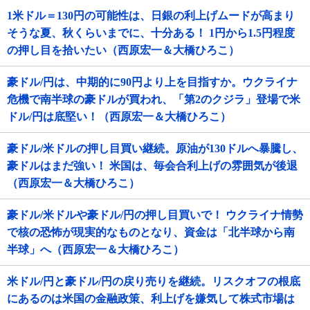
1米ドル＝130円の可能性は、日銀の利上げムードが高まり
そうな夏、秋くらいまでに、十分ある！ 1円から1.5円程度
の押し目を拾いたい（西原宏一＆大橋ひろこ）
豪ドル/円は、中期的に90円より上を目指すか。ウクライナ
危機で南半球の豪ドルが買われ、「第2のクジラ」登場で米
ドル/円は底堅い！（西原宏一＆大橋ひろこ）
豪ドル/米ドルの押し目買い継続。原油が130ドルへ暴騰し、
豪ドルはまだ強い！ 米国は、毎会合利上げの雰囲気が後退
（西原宏一＆大橋ひろこ）
豪ドル/米ドルや豪ドル/円の押し目買いで！ ウクライナ情勢
で核の恐怖が現実的なものとなり、資金は「北半球から南
半球」へ（西原宏一＆大橋ひろこ）
米ドル/円と豪ドル/円の戻り売りを継続。リスクオフの根底
にあるのは米国の金融政策、利上げを嫌気して株式市場は