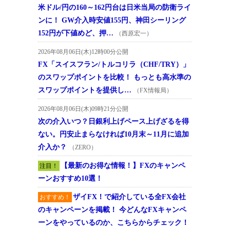
米ドル/円の160～162円台は日米当局の防衛ライ
ンに！ GW介入時安値155円、神田シーリング
152円が下値めど、押…
（西原宏一）
2026年08月06日(木)12時00分公開
FX「スイスフラン/トルコリラ（CHF/TRY）」
のスワップポイントを比較！ もっとも高水準の
スワップポイントを提供し…
（FX情報局）
2026年08月06日(木)09時21分公開
次の介入いつ？日銀利上げペース上げざるを得
ない。円安止まらなければ10月末～11月に追加
介入か？
（ZERO）
【最新のお得な情報！】FXのキャンペ
注目！
ーンおすすめ10選！
ザイFX！で紹介している全FX会社
おすすめ！
のキャンペーンを掲載！ 今どんなFXキャンペ
ーンをやっているのか、こちらからチェック！