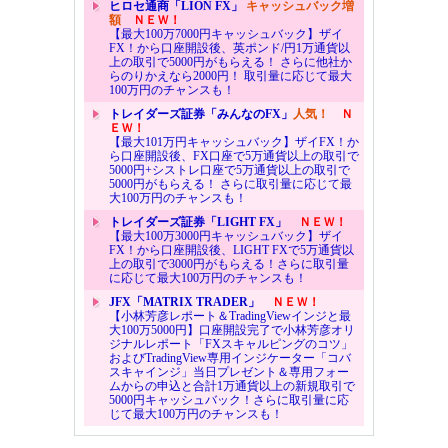
ヒロセ通商「LION FX」
キャッシュバック増
額
ＮＥＷ！
【最大100万7000円キャッシュバック】ザイ
FX！から口座開設後、英ポンド/円1万通貨以
上の取引で5000円がもらえる！ さらに他社か
らのりかえなら2000円！ 取引量に応じて最大
100万円のチャンスも！
トレイダーズ証券「みんなのFX」
人気！
Ｎ
ＥＷ！
【最大101万円キャッシュバック】ザイFX！か
ら口座開設後、FX口座で5万通貨以上の取引で
5000円+シストレ口座で5万通貨以上の取引で
5000円がもらえる！ さらに取引量に応じて最
大100万円のチャンスも！
トレイダーズ証券「LIGHT FX」
ＮＥＷ！
【最大100万3000円キャッシュバック】ザイ
FX！から口座開設後、LIGHT FXで5万通貨以
上の取引で3000円がもらえる！さらに取引量
に応じて最大100万円のチャンスも！
JFX「MATRIX TRADER」
ＮＥＷ！
【小林芳彦レポート＆TradingViewインジと最
大100万5000円】口座開設完了で小林芳彦オリ
ジナルレポート「FXスキャルピングのコツ」
およびTradingView専用インジケーター「コバ
スキャインジ」当日プレゼント＆専用フォー
ムからの申込と合計1万通貨以上の新規取引で
5000円キャッシュバック！さらに取引量に応
じて最大100万円のチャンスも！