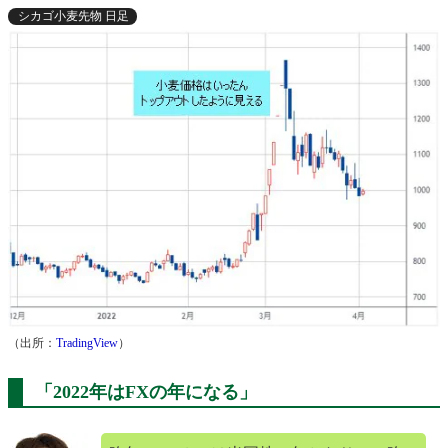
シカゴ小麦先物 日足
（出所：
TradingView
）
「2022年はFXの年になる」