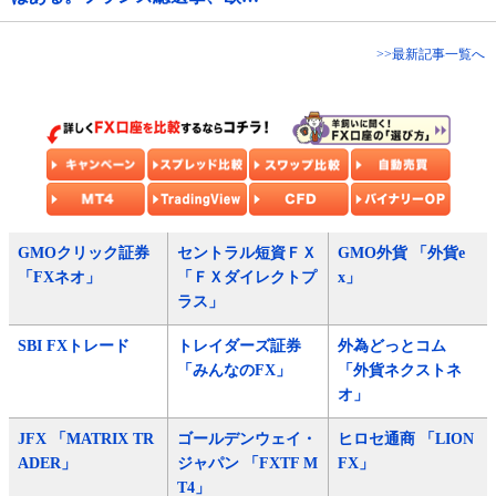
>>最新記事一覧へ
GMOクリック証券
セントラル短資ＦＸ
GMO外貨 「外貨e
「FXネオ」
「ＦＸダイレクトプ
x」
ラス」
SBI FXトレード
トレイダーズ証券
外為どっとコム
「みんなのFX」
「外貨ネクストネ
オ」
JFX 「MATRIX TR
ゴールデンウェイ・
ヒロセ通商 「LION
ADER」
ジャパン 「FXTF M
FX」
T4」