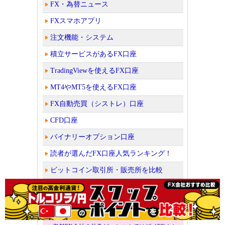
FX・為替ニュース
FXスマホアプリ
注文機能・システム
積立サービスがあるFX口座
TradingViewを使えるFX口座
MT4やMT5を使えるFX口座
FX自動売買（シストレ）口座
CFD口座
バイナリーオプション口座
読者が選んだFX口座人気ランキング！
ビットコイン取引所・販売所を比較
【トレイダーズ証券LIGHT FX】高スワップ＆
低スプレッド！当サイト限定キャンペーン中