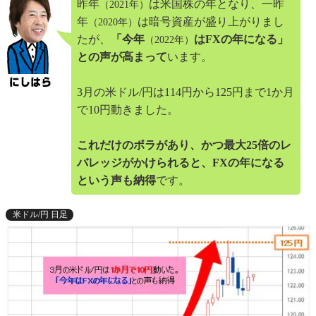
昨年
は米国株の年となり、一昨
（2021年）
年
は暗号資産が盛り上がりまし
（2020年）
たが、
「今年
はFXの年になる」
（2022年）
との声が高まって
います。
3月の米ドル/円は114円から125円まで1か月
で10円動きました。
これだけのボラがあり、かつ最大25倍のレ
バレッジがかけられると、FXの年になる
という声も納得
です。
米ドル/円 日足