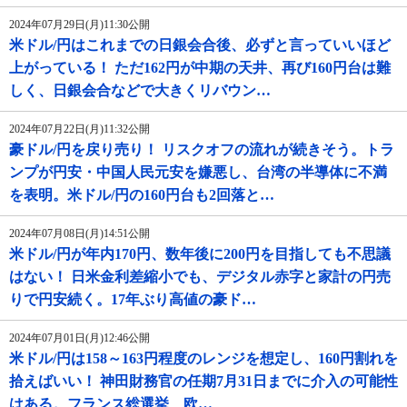
2024年07月29日(月)11:30公開
米ドル/円はこれまでの日銀会合後、必ずと言っていいほど
上がっている！ ただ162円が中期の天井、再び160円台は難
しく、日銀会合などで大きくリバウン…
2024年07月22日(月)11:32公開
豪ドル/円を戻り売り！ リスクオフの流れが続きそう。トラ
ンプが円安・中国人民元安を嫌悪し、台湾の半導体に不満
を表明。米ドル/円の160円台も2回落と…
2024年07月08日(月)14:51公開
米ドル/円が年内170円、数年後に200円を目指しても不思議
はない！ 日米金利差縮小でも、デジタル赤字と家計の円売
りで円安続く。17年ぶり高値の豪ド…
2024年07月01日(月)12:46公開
米ドル/円は158～163円程度のレンジを想定し、160円割れを
拾えばいい！ 神田財務官の任期7月31日までに介入の可能性
はある。フランス総選挙、欧…