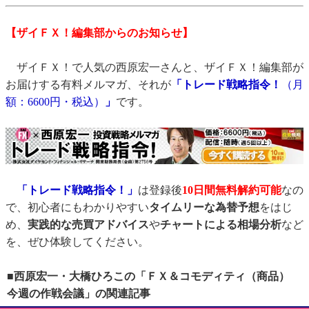
【ザイＦＸ！編集部からのお知らせ】
ザイＦＸ！で人気の西原宏一さんと、ザイＦＸ！編集部が
お届けする有料メルマガ、それが
「トレード戦略指令！
（月
額：6600円・税込）
」
です。
「トレード戦略指令！」
は登録後
10日間
無料解約可能
なの
で、初心者にもわかりやすい
タイムリーな為替予想
をはじ
め、
実践的な売買アドバイス
や
チャートによる相場分析
など
を、ぜひ体験してください。
■西原宏一・大橋ひろこの「ＦＸ＆コモディティ（商品）
今週の作戦会議」の関連記事