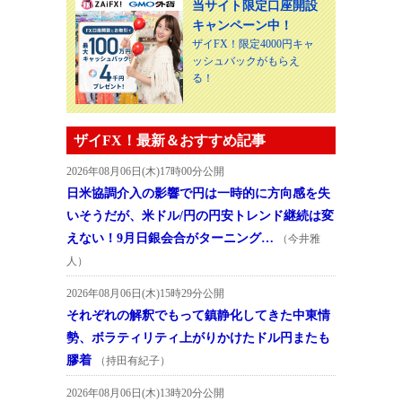
当サイト限定口座開設
キャンペーン中！
ザイFX！限定4000円キャ
ッシュバックがもらえ
る！
ザイFX！最新＆おすすめ記事
2026年08月06日(木)17時00分公開
日米協調介入の影響で円は一時的に方向感を失
いそうだが、米ドル/円の円安トレンド継続は変
えない！9月日銀会合がターニング…
（今井雅
人）
2026年08月06日(木)15時29分公開
それぞれの解釈でもって鎮静化してきた中東情
勢、ボラティリティ上がりかけたドル円またも
膠着
（持田有紀子）
2026年08月06日(木)13時20分公開