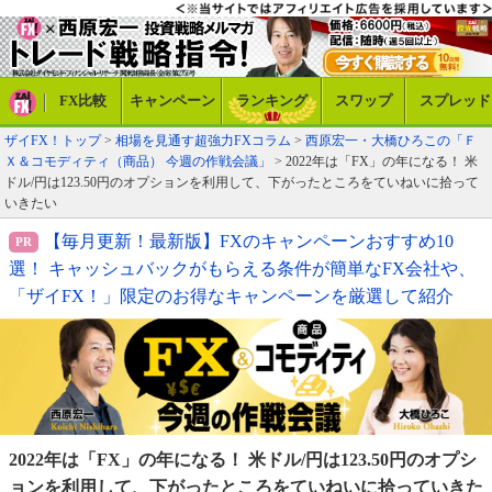
FX比較
キャンペーン
ランキング
スワップ
スプレッド
ザイFX！トップ
>
相場を見通す超強力FXコラム
>
西原宏一・大橋ひろこの「Ｆ
Ｘ＆コモディティ（商品） 今週の作戦会議」
> 2022年は「FX」の年になる！ 米
ドル/円は123.50円のオプションを利用して、下がったところをていねいに拾って
いきたい
【毎月更新！最新版】FXのキャンペーンおすすめ10
選！ キャッシュバックがもらえる条件が簡単なFX会社や、
「ザイFX！」限定のお得なキャンペーンを厳選して紹介
2022年は「FX」の年になる！ 米ドル/円は
123.50円のオプシ
ョンを利用して、下がった
ところをていねいに拾っていきた