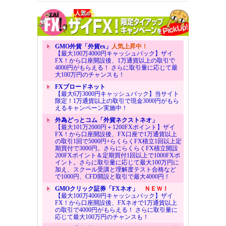
GMO外貨「外貨ex」
人気上昇中！
【最大100万4000円キャッシュバック】ザイ
FX！から口座開設後、1万通貨以上の取引で
4000円がもらえる！ さらに取引量に応じて最
大100万円のチャンスも！
FXブロードネット
【最大6万3000円キャッシュバック】当サイト
限定！1万通貨以上の取引で現金3000円がもら
えるキャンペーン実施中！
外為どっとコム「外貨ネクストネオ」
【最大101万2000円＋1200FXポイント】ザイ
FX！から口座開設後、FX口座で1万通貨以上
の取引1回で5000円+らくらくFX積立1回以上定
期買付で3000円。さらにらくらくFX積立開設
200FXポイント＆定期買付1回以上で1000FXポ
イント。さらに取引量に応じて最大100万円に
加え、スクール受講と理解度テスト合格など
で1000円、CFD開設と取引で最大4000円！
GMOクリック証券「FXネオ」
ＮＥＷ！
【最大100万4000円キャッシュバック】ザイ
FX！から口座開設後、FXネオで1万通貨以上
の取引で4000円がもらえる！ さらに取引量に
応じて最大100万円のチャンスも！