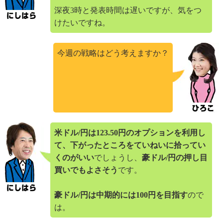
深夜3時と発表時間は遅いですが、気をつ
けたいですね。
今週の戦略はどう考えますか？
米ドル/円は123.50円のオプションを利用し
て、下がったところをていねいに拾ってい
くのがいい
でしょうし、
豪ドル/円の押し目
買いでもよさそう
です。
豪ドル/円は中期的には100円を目指す
ので
は。