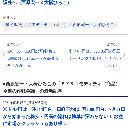
調整へ（西原宏一＆大橋ひろこ）
関連タグ
米ドル/円
コモディティ（商品）
西原宏一
大橋ひろこ
前の記事
次の記事
1米ドル＝130円の可能性は、
米ドル/円は、125.86円の黒田
日銀の利上げムードが高まり
シーリングを目指してもおか
そうな夏、秋…
しくない…
■西原宏一・大橋ひろこの「ＦＸ＆コモディティ（商品）
今週の作戦会議」の最新記事
2024年08月05日(月)12:05公開
米ドル/円は一時144円台、日経平均は3万3000円台。7月11日
から始まった株安・円高の流れは簡単に変わらない！ お盆
に市場がクラッシュもあり得…