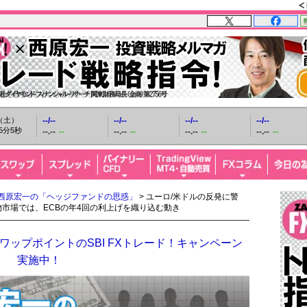
日（土）
--/--
--/--
--/--
--/--
5分7秒
--.--
--
--.--
--
--.--
--
--.--
--
西原宏一の「ヘッジファンドの思惑」
> ユーロ/米ドルの反発に警
市場では、ECBの年4回の利上げを織り込む動き
ップポイントのSBI FXトレード！キャンペーン
実施中！