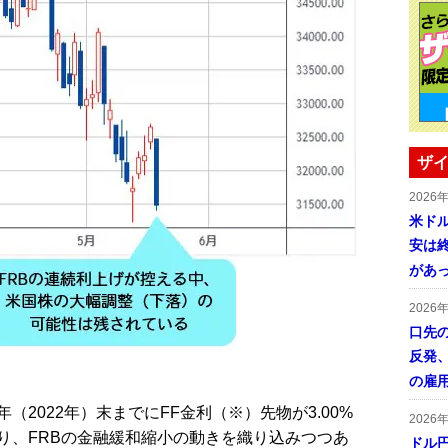
ザイ
2026
米ドル
安は終
があ
2026
口先
反発
の雇
2022年）末までにFF金利（※）先物が3.00%
2026
り、FRBの金融緩和縮小の動きを織り込みつつあ
ドル