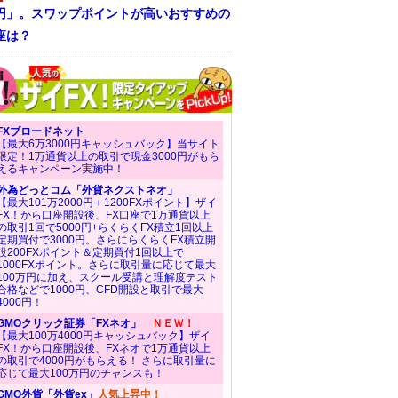
/円」。スワップポイントが高いおすすめの
座は？
FXブロードネット
【最大6万3000円キャッシュバック】当サイト
限定！1万通貨以上の取引で現金3000円がもら
えるキャンペーン実施中！
外為どっとコム「外貨ネクストネオ」
【最大101万2000円＋1200FXポイント】ザイ
FX！から口座開設後、FX口座で1万通貨以上
の取引1回で5000円+らくらくFX積立1回以上
定期買付で3000円。さらにらくらくFX積立開
設200FXポイント＆定期買付1回以上で
1000FXポイント。さらに取引量に応じて最大
100万円に加え、スクール受講と理解度テスト
合格などで1000円、CFD開設と取引で最大
4000円！
GMOクリック証券「FXネオ」
ＮＥＷ！
【最大100万4000円キャッシュバック】ザイ
FX！から口座開設後、FXネオで1万通貨以上
の取引で4000円がもらえる！ さらに取引量に
応じて最大100万円のチャンスも！
GMO外貨「外貨ex」
人気上昇中！