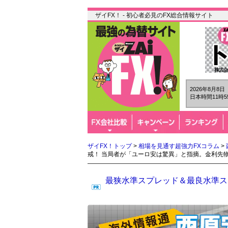
ザイFX！ - 初心者必見のFX総合情報サイト
2026年8月8
日本時間11時5
ザイFX！トップ
>
相場を見通す超強力FXコラム
>
戒！ 当局者が「ユーロ安は驚異」と指摘。金利先物
最狭水準スプレッド＆最良水準スワ