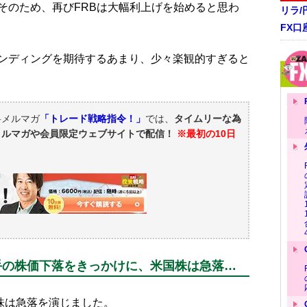
そのため、再びFRBは大幅利上げを始めると思わ
リラ
FX口
ンディングを期待するあまり、少々楽観的すぎると
料メルマガ
「トレード戦略指令！」
では、
タイムリーな為
メルマガや会員限定ウェブサイトで配信！
※最初の10日
手の株価下落をきっかけに、米国株は急落…
株は急落を演じました。