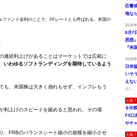
応警
地な
ルファンド金利のことで、FFレートとも呼ばれる。米国の
2026
8月7
思惑
。
『米
の連続利上げがあることはマーケットでは広範に
2026
、
いわゆるソフトランディングを期待しているよう
日米
いそ
えな
ても、米国株は大きく崩れもせず、インフレもう
人）
人気！
を比
が利上げのスピードを緩めると思われ、その場
FX口
やチ
、FRBのバランスシート縮小の規模を縮小させ
人気！