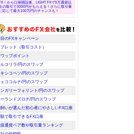
FX！から口座開設後、LIGHT FXで5万通貨以
上の取引で3000円がもらえる！さらに取引量
に応じて最大100万円のチャンスも！
注目のFXキャンペーン
スプレッド（取引コスト）
スワップポイント
トルコリラ/円のスワップ
メキシコペソ/円のスワップ
チェココルナ/円のスワップ
ハンガリーフォリント/円のスワップ
ポーランドズロチ/円のスワップ
羊飼いが選んだ初心者にやさしいFX口座
少額で取引できるFX口座
取扱通貨ペア数や取引量ランキング
会社の信頼性