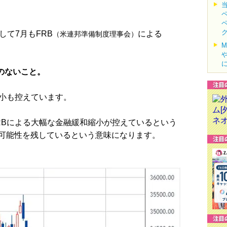
て7月もFRB
による
（米連邦準備制度理事会）
例のないこと。
小も控えています。
Bによる大幅な金融緩和縮小が控えているという
可能性を残しているという意味になります。