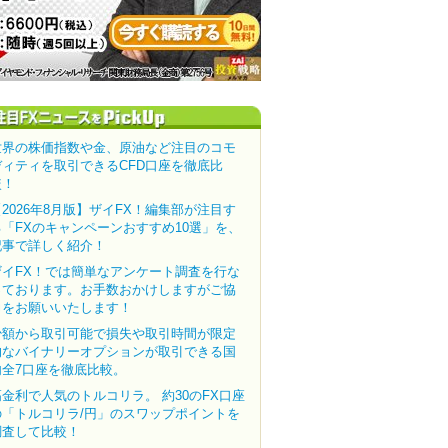
世界の株価指数や金、原油など注目のコモ
ディティを取引できるCFD口座を徹底比
較！
【2026年8月版】ザイFX！編集部が注目す
る「FXのキャンペーンおすすめ10選」を、
記事で詳しく紹介！
ザイFX！では簡単なアンケート調査を行な
っております。お手数おかけしますがご協
力をお願いいたします！
少額から取引可能で損失や取引時間が限定
的なバイナリーオプションが取引できる国
内全7口座を徹底比較。
高金利で人気のトルコリラ。 約30のFX口座
の「トルコリラ/円」のスワップポイントを
調査して比較！