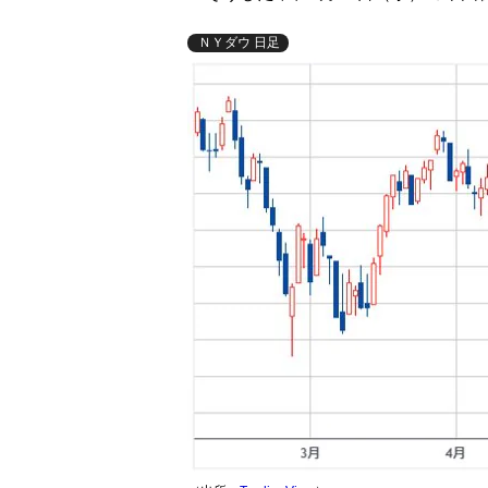
ＮＹダウ 日足