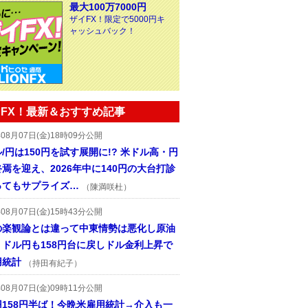
最大100万7000円
ザイFX！限定で5000円キ
ャッシュバック！
FX！最新＆おすすめ記事
年08月07日(金)18時09分公開
/円は150円を試す展開に!? 米ドル高・円
焉を迎え、2026年中に140円の大台打診
ってもサプライズ…
（陳満咲杜）
年08月07日(金)15時43分公開
の楽観論とは違って中東情勢は悪化し原油
、ドル円も158円台に戻しドル金利上昇で
用統計
（持田有紀子）
年08月07日(金)09時11分公開
円158円半ば！今晩米雇用統計→介入も一