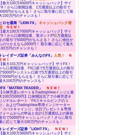
【最大100万4000円キャッシュバック】ザイ
FX！から口座開設後、1万通貨以上の取引で
4000円がもらえる！ さらに取引量に応じて最
大100万円のチャンスも！
ヒロセ通商「LION FX」
キャッシュバック増
額
ＮＥＷ！
【最大100万7000円キャッシュバック】ザイ
FX！から口座開設後、英ポンド/円1万通貨以
上の取引で5000円がもらえる！ さらに他社か
らのりかえなら2000円！ 取引量に応じて最大
100万円のチャンスも！
トレイダーズ証券「みんなのFX」
人気！
Ｎ
ＥＷ！
【最大101万円キャッシュバック】ザイFX！
から口座開設後、FX口座で5万通貨以上の取引
で5000円+シストレ口座で5万通貨以上の取引
で5000円がもらえる！ さらに取引量に応じて
最大100万円のチャンスも！
JFX「MATRIX TRADER」
ＮＥＷ！
【小林芳彦レポート＆TradingViewインジと最
大100万5000円】口座開設完了で小林芳彦オ
リジナルレポート「FXスキャルピングのコ
ツ」およびTradingView専用インジケーター
「コバスキャインジ」当日プレゼント＆専用
フォームからの申込と合計1万通貨以上の新規
取引で5000円キャッシュバック！さらに取引
量に応じて最大100万円のチャンスも！
トレイダーズ証券「LIGHT FX」
ＮＥＷ！
【最大100万3000円キャッシュバック】ザイ