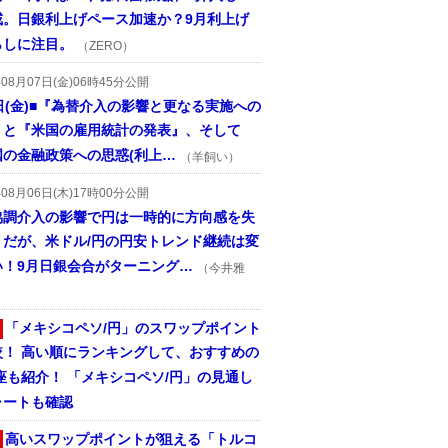
戒。日銀利上げペース加速か？9月利上げ
らしに注目。
（ZERO）
年08月07日(金)06時45分公開
日(金)■『為替介入の影響と更なる実施への
』と『米国の雇用統計の発表』、そして
国の金融政策への思惑(利上…
（羊飼い）
年08月06日(木)17時00分公開
協調介入の影響で円は一時的に方向感を失
うだが、米ドル/円の円安トレンド継続は変
い！9月日銀会合がターニング…
（今井雅
「メキシコペソ/円」のスワップポイント
較！ 高い順にランキングして、おすすめの
座も紹介！ 「メキシコペソ/円」の見通し
ャートも確認
高いスワップポイントが狙える「トルコ