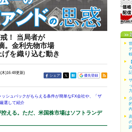
戒！ 当局者が
摘。金利先物市場
上げを織り込む動き
(木)16:48更新)
シェア
優先登録
ャッシュバックがもらえる条件が簡単なFX会社や、「ザ
を厳選して紹介
が控える。ただ、米国株市場はソフトランデ