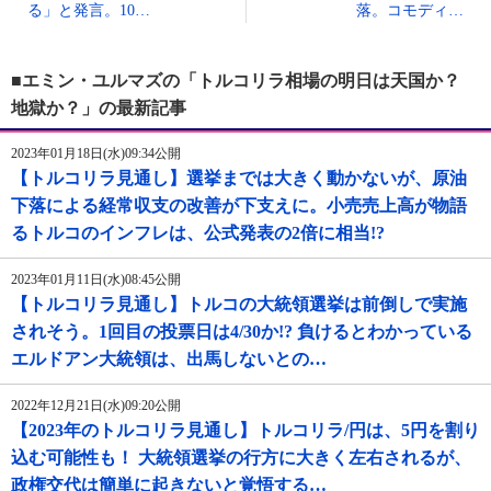
る」と発言。10…
落。コモディ…
■エミン・ユルマズの「トルコリラ相場の明日は天国か？
地獄か？」の最新記事
2023年01月18日(水)09:34公開
【トルコリラ見通し】選挙までは大きく動かないが、原油
下落による経常収支の改善が下支えに。小売売上高が物語
るトルコのインフレは、公式発表の2倍に相当!?
2023年01月11日(水)08:45公開
【トルコリラ見通し】トルコの大統領選挙は前倒しで実施
されそう。1回目の投票日は4/30か!? 負けるとわかっている
エルドアン大統領は、出馬しないとの…
2022年12月21日(水)09:20公開
【2023年のトルコリラ見通し】トルコリラ/円は、5円を割り
込む可能性も！ 大統領選挙の行方に大きく左右されるが、
政権交代は簡単に起きないと覚悟する…