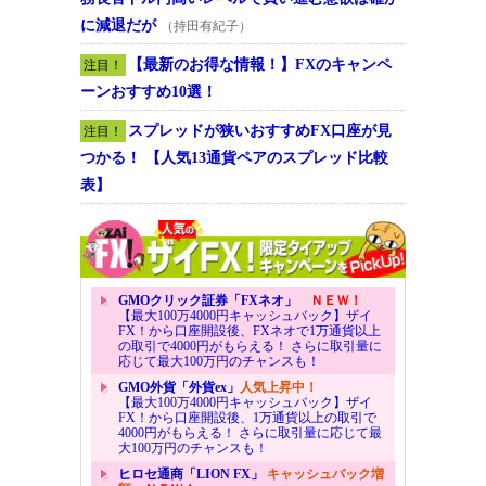
に減退だが
（持田有紀子）
【最新のお得な情報！】FXのキャンペ
注目！
ーンおすすめ10選！
スプレッドが狭いおすすめFX口座が見
注目！
つかる！ 【人気13通貨ペアのスプレッド比較
表】
GMOクリック証券「FXネオ」
ＮＥＷ！
【最大100万4000円キャッシュバック】ザイ
FX！から口座開設後、FXネオで1万通貨以上
の取引で4000円がもらえる！ さらに取引量に
応じて最大100万円のチャンスも！
GMO外貨「外貨ex」
人気上昇中！
【最大100万4000円キャッシュバック】ザイ
FX！から口座開設後、1万通貨以上の取引で
4000円がもらえる！ さらに取引量に応じて最
大100万円のチャンスも！
ヒロセ通商「LION FX」
キャッシュバック増