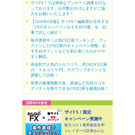
ザイFX！では簡単なアンケート調査を行な
っております。お手数おかけしますがご協
力をお願いいたします！
【2026年8月版】ザイFX！編集部が注目する
「FXのキャンペーンおすすめ10選」を、記
事で詳しく紹介！
毎月更新中！人気FX口座ランキング。 ラン
クインしたFX口座のキャンペーン情報、お
すすめポイントなどを初心者にもわかりや
すく解説。
高金利で人気のトルコリラ。 約30のFX口座
の「トルコリラ/円」のスワップポイントを
調査して比較！
世界の株価指数や金、原油など注目のコモ
ディティを取引できるCFD口座を徹底比較！
ザイFX！限定
キャンペーン実施中
取引コスト業界最安水準!
トレイダーズ証券みんな