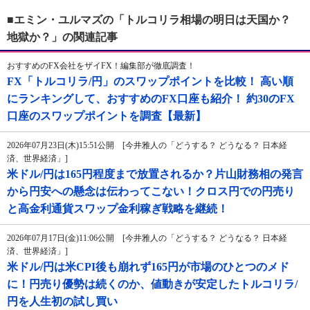
■エミン・ユルマズの「トルコリラ相場の明日は天国か？
地獄か？」の関連記事
おすすめのFX会社をザイFX！編集部が徹底調査！
FX「トルコリラ/円」のスワップポイントを比較！ 高い順
にランキングして、おすすめのFX口座も紹介！ 約30のFX
口座のスワップポイントを調査【最新】
2026年07月23日(木)15:51公開 [今井雅人の「どうする？ どうなる？ 日本経
済、世界経済」]
米ドル/円は165円程度まで放置されるか？片山財務相の発言
から円安への懸念は伝わってこない！クロス円での円売り
と高金利通貨スワップ金利稼ぎ戦略を継続！
2026年07月17日(金)11:06公開 [今井雅人の「どうする？ どうなる？ 日本経
済、世界経済」]
米ドル/円は米CPI後も崩れず165円が市場のひとつのメド
に！円売り優勢は続くのか、値動きが安定したトルコリラ/
円を人生初の試し買い