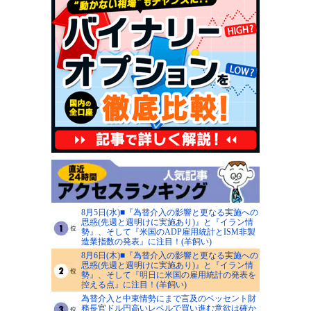
8月5日(水)■『為替介入の影響と更なる実施への
思惑(先週と週明けに実施あり)』と『イラン情
勢』、そして『米国のADP雇用統計とISM非製
造業指数の発表』に注目！(羊飼い)
8月6日(木)■『為替介入の影響と更なる実施への
思惑(先週と週明けに実施あり)』と『イラン情
勢』、そして『明日に米国の雇用統計の発表を
控える点』に注目！(羊飼い)
為替介入と中東情勢にまで言及のベッセント財
務長官ドル円高いレベルで買い進む意欲は確か