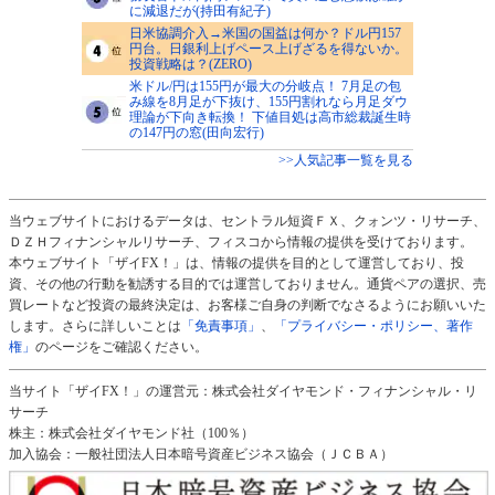
に減退だが(持田有紀子)
日米協調介入→米国の国益は何か？ドル円157
円台。日銀利上げペース上げざるを得ないか。
投資戦略は？(ZERO)
米ドル/円は155円が最大の分岐点！ 7月足の包
み線を8月足が下抜け、155円割れなら月足ダウ
理論が下向き転換！ 下値目処は高市総裁誕生時
の147円の窓(田向宏行)
>>人気記事一覧を見る
当ウェブサイトにおけるデータは、セントラル短資ＦＸ、クォンツ・リサーチ、
ＤＺＨフィナンシャルリサーチ、フィスコから情報の提供を受けております。
本ウェブサイト「ザイFX！」は、情報の提供を目的として運営しており、投
資、その他の行動を勧誘する目的では運営しておりません。通貨ペアの選択、売
買レートなど投資の最終決定は、お客様ご自身の判断でなさるようにお願いいた
します。さらに詳しいことは
「免責事項」
、
「プライバシー・ポリシー、著作
権」
のページをご確認ください。
当サイト「ザイFX！」の運営元：株式会社ダイヤモンド・フィナンシャル・リ
サーチ
株主：株式会社ダイヤモンド社（100％）
加入協会：一般社団法人日本暗号資産ビジネス協会（ＪＣＢＡ）