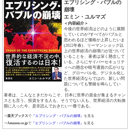
エブリシング・バブルの
崩壊
エミン・ユルマズ
＜内容紹介＞
今後の世界経済はどのように展開
していくのか?すべてがバブルと
思われるほど価格が上昇したいま
(2022年春)、リーマンショック以
上の世界経済の崩壊(!)が近づいて
いることを、著者は深く懸念して
いる。さらにサイバーセキュリテ
ィへの懸念や暗号通貨の広がりな
ど、グローバル化、デジタル化し
た世界経済ならではの、新しい問
題についても警鐘を鳴らしてい
る。
著者は、こんなときだからこそ、日本に世界の資金が集まるチャン
スとも言う。投資をする人も、そうでない人も、世界経済の大転換
期に入った今、是非読んでおきたい一冊である。
⇒
楽天ブックス
で
『エブリシング・バブルの崩壊』
を見る
⇒
Amazon.co.jp
で
『エブリシング・バブルの崩壊』
を見る