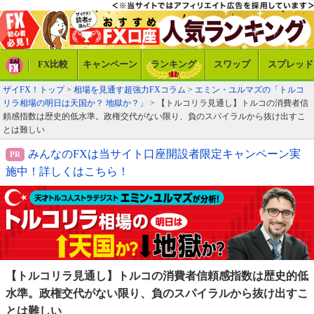
FX比較
キャンペーン
ランキング
スワップ
スプレッド
ザイFX！トップ
>
相場を見通す超強力FXコラム
>
エミン・ユルマズの「トルコ
リラ相場の明日は天国か？ 地獄か？」
> 【トルコリラ見通し】トルコの消費者信
頼感指数は歴史的低水準。政権交代がない限り、負のスパイラルから抜け出すこ
とは難しい
みんなのFXは当サイト口座開設者限定キャンペーン実
施中！詳しくはこちら！
【トルコリラ見通し】トルコの消費者信頼感
指数は歴史的低
水準。政権交代がない限り、
負のスパイラルから抜け出すこ
とは難しい