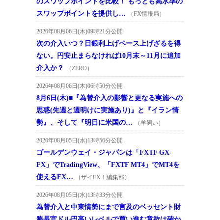
のスワップポイントを比較！ もっとも高水準の
スワップポイントを提供し…
（FX情報局）
2026年08月06日(木)09時21分公開
次の介入いつ？日銀利上げペース上げざるを得
ない。円安止まらなければ10月末～11月に追加
介入か？
（ZERO）
2026年08月06日(木)06時50分公開
8月6日(木)■『為替介入の影響と更なる実施への
思惑(先週と週明けに実施あり)』と『イラン情
勢』、そして『明日に米国の…
（羊飼い）
2026年08月05日(水)13時56分公開
ゴールデンウェイ・ジャパンは「FXTF GX-
FX」でTradingView、「FXTF MT4」でMT4を
使えるFX…
（ザイFX！編集部）
2026年08月05日(水)13時33分公開
為替介入と中東情勢にまで言及のベッセント財
務長官ドル円高いレベルで買い進む意欲は確か