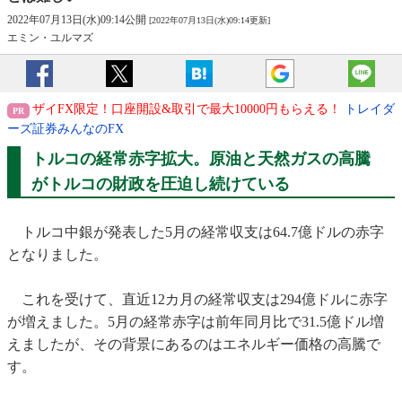
2022年07月13日(水)09:14公開
[2022年07月13日(水)09:14更新]
エミン・ユルマズ
ザイFX限定！口座開設&取引で最大10000円もらえる！
トレイダ
ーズ証券みんなのFX
トルコの経常赤字拡大。原油と天然ガスの高騰
がトルコの財政を圧迫し続けている
トルコ中銀が発表した5月の経常収支は64.7億ドルの赤字
となりました。
これを受けて、直近12カ月の経常収支は294億ドルに赤字
が増えました。5月の経常赤字は前年同月比で31.5億ドル増
えましたが、その背景にあるのはエネルギー価格の高騰で
す。