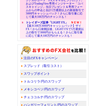
ジナルレポート「FXスキャルピングのコツ」
およびTradingView専用インジケーター「コバ
スキャインジ」当日プレゼント＆専用フォー
ムからの申込と合計1万通貨以上の新規取引で
5000円キャッシュバック！さらに取引量に応
じて最大100万円のチャンスも！
トレイダーズ証券「LIGHT FX」
ＮＥＷ！
【最大100万3000円キャッシュバック】ザイ
FX！から口座開設後、LIGHT FXで5万通貨以
上の取引で3000円がもらえる！さらに取引量
に応じて最大100万円のチャンスも！
注目のFXキャンペーン
スプレッド（取引コスト）
スワップポイント
トルコリラ/円のスワップ
メキシコペソ/円のスワップ
チェココルナ/円のスワップ
ハンガリーフォリント/円のスワップ