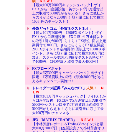
額
ＮＥＷ！
【最大100万7000円キャッシュバック】ザイ
FX！から口座開設後、英ポンド/円1万通貨以
上の取引で5000円がもらえる！ さらに他社か
らのりかえなら2000円！ 取引量に応じて最大
100万円のチャンスも！
外為どっとコム「外貨ネクストネオ」
【最大101万2000円＋1200FXポイント】ザイ
FX！から口座開設後、FX口座で1万通貨以上
の取引1回で5000円+らくらくFX積立1回以上定
期買付で3000円。さらにらくらくFX積立開設
200FXポイント＆定期買付1回以上で1000FXポ
イント。さらに取引量に応じて最大100万円に
加え、スクール受講と理解度テスト合格など
で1000円、CFD開設と取引で最大4000円！
FXブロードネット
【最大6万3000円キャッシュバック】当サイト
限定！1万通貨以上の取引で現金3000円がもら
えるキャンペーン実施中！
トレイダーズ証券「みんなのFX」
人気！
Ｎ
ＥＷ！
【最大101万円キャッシュバック】ザイFX！か
ら口座開設後、FX口座で5万通貨以上の取引で
5000円+シストレ口座で5万通貨以上の取引で
5000円がもらえる！ さらに取引量に応じて最
大100万円のチャンスも！
JFX「MATRIX TRADER」
ＮＥＷ！
【小林芳彦レポート＆TradingViewインジと最
大100万5000円】口座開設完了で小林芳彦オリ