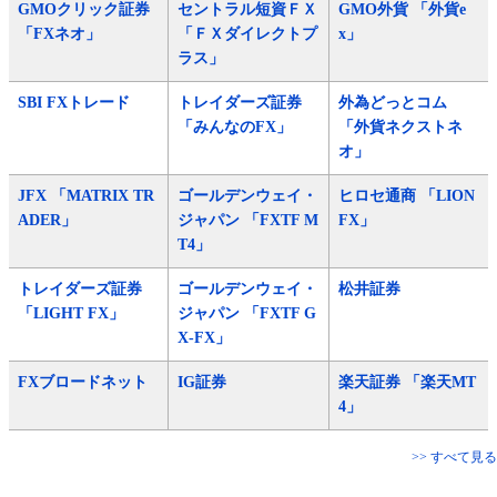
GMOクリック証券
セントラル短資ＦＸ
GMO外貨 「外貨e
「FXネオ」
「ＦＸダイレクトプ
x」
ラス」
SBI FXトレード
トレイダーズ証券
外為どっとコム
「みんなのFX」
「外貨ネクストネ
オ」
JFX 「MATRIX TR
ゴールデンウェイ・
ヒロセ通商 「LION
ADER」
ジャパン 「FXTF M
FX」
T4」
トレイダーズ証券
ゴールデンウェイ・
松井証券
「LIGHT FX」
ジャパン 「FXTF G
X-FX」
FXブロードネット
IG証券
楽天証券 「楽天MT
4」
>> すべて見る