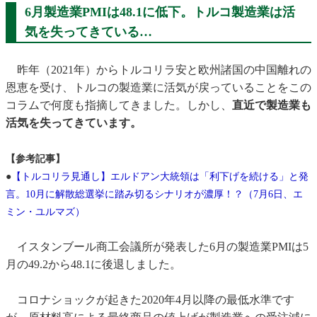
6月製造業PMIは48.1に低下。トルコ製造業は活
気を失ってきている…
昨年（2021年）からトルコリラ安と欧州諸国の中国離れの
恩恵を受け、トルコの製造業に活気が戻っていることをこの
コラムで何度も指摘してきました。しかし、
直近で製造業も
活気を失ってきています。
【参考記事】
●
【トルコリラ見通し】エルドアン大統領は「利下げを続ける」と発
言。10月に解散総選挙に踏み切るシナリオが濃厚！？（7月6日、エ
ミン・ユルマズ）
イスタンブール商工会議所が発表した6月の製造業PMIは5
月の49.2から48.1に後退しました。
コロナショックが起きた2020年4月以降の最低水準です