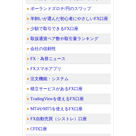
ポーランドズロチ/円のスワップ
羊飼いが選んだ初心者にやさしいFX口座
少額で取引できるFX口座
取扱通貨ペア数や取引量ランキング
会社の信頼性
FX・為替ニュース
FXスマホアプリ
注文機能・システム
積立サービスがあるFX口座
TradingViewを使えるFX口座
MT4やMT5を使えるFX口座
FX自動売買（シストレ）口座
CFD口座