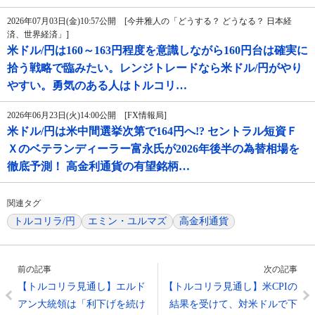
2026年07月03日(金)10:57公開 [今井雅人の「どうする？ どうなる？ 日本経
済、世界経済」]
米ドル/円は160～163円程度を意識しながら160円台は確実に
拾う戦略で臨みたい。レンジトレードなら米ドル/円がやり
やすい。勇気のある人はトルコリ…
2026年06月23日(火)14:00公開 [FX情報局]
米ドル/円は米中間選挙次第で164円へ!? セントラル短資Ｆ
Ｘのベテランディーラー富永氏が2026年後半の為替相場を
徹底予測！ 高金利通貨の有望銘柄…
関連タグ
トルコリラ/円
エミン・ユルマズ
高金利通貨
前の記事
次の記事
【トルコリラ見通し】エルド
【トルコリラ見通し】米CPIの
アン大統領は「利下げを続け
結果を受けて、対米ドルで下