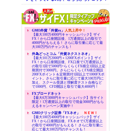
GMO外貨「外貨ex」
人気上昇中！
【最大100万4000円キャッシュバック】ザイ
FX！から口座開設後、1万通貨以上の取引で
4000円がもらえる！ さらに取引量に応じて最
大100万円のチャンスも！
外為どっとコム「外貨ネクストネオ」
【最大101万2000円＋1200FXポイント】ザイ
FX！から口座開設後、FX口座で1万通貨以上
の取引1回で5000円+らくらくFX積立1回以上定
期買付で3000円。さらにらくらくFX積立開設
200FXポイント＆定期買付1回以上で1000FXポ
イント。さらに取引量に応じて最大100万円に
加え、スクール受講と理解度テスト合格など
で1000円、CFD開設と取引で最大4000円！
FXブロードネット
【最大6万3000円キャッシュバック】当サイト
限定！1万通貨以上の取引で現金3000円がもら
えるキャンペーン実施中！
GMOクリック証券「FXネオ」
ＮＥＷ！
【最大100万4000円キャッシュバック】ザイ
FX！から口座開設後、FXネオで1万通貨以上
の取引で4000円がもらえる！ さらに取引量に
応じて最大100万円のチャンスも！