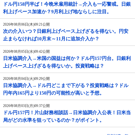
ドル円158円半ば！今晩米雇用統計→介入も一応警戒。日銀
利上げペース加速か？9月利上げ地ならしに注目。
2026年08月06日(木)09:21公開
次の介入いつ？日銀利上げペース上げざるを得ない。円安
止まらなければ10月末～11月に追加介入か？
2026年08月05日(水)09:42公開
日米協調介入→米国の国益は何か？ドル円157円台。日銀利
上げペース上げざるを得ないか。投資戦略は？
2026年08月04日(火)09:29公開
日米協調介入→ドル円どこまで下がる？投資戦略は？ドル
円年内165円より150円の可能性が高いと予想。
2026年08月03日(月)09:37公開
ドル円157円！片山財務相談話→日米協調介入公表！日米当
局がどの水準を狙っているのか？がポイント。