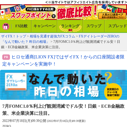
FX比較
キャンペーン
ランキング
スワップ
スプレッド
ザイFX！トップ
>
相場を見通す超強力FXコラム
>
FXデイトレーダーZEROの
「なんで動いた？ 昨日の相場」
> 7月FOMC1.0％利上げ観測消滅でドル安！日
銀・ECB金融政策、米企業決算に注目。
ヒロセ通商[LION FX]ではザイFX！からの口座開設者限
定キャンペーンを実施中！
7月FOMC1.0％利上げ観測消滅でドル安！
日銀・ECB金融政
策、米企業決算に注目。
2022年07月18日(月)09:39公開
[2022年07月18日(月)09:39更新]
ZERO