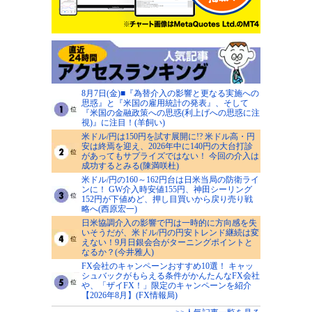
8月7日(金)■『為替介入の影響と更なる実施への
思惑』と『米国の雇用統計の発表』、そして
『米国の金融政策への思惑(利上げへの思惑に注
視)』に注目！(羊飼い)
米ドル/円は150円を試す展開に!? 米ドル高・円
安は終焉を迎え、2026年中に140円の大台打診
があってもサプライズではない！ 今回の介入は
成功するとみる(陳満咲杜)
米ドル/円の160～162円台は日米当局の防衛ライ
ンに！ GW介入時安値155円、神田シーリング
152円が下値めど、押し目買いから戻り売り戦
略へ(西原宏一)
日米協調介入の影響で円は一時的に方向感を失
いそうだが、米ドル/円の円安トレンド継続は変
えない！9月日銀会合がターニングポイントと
なるか？(今井雅人)
FX会社のキャンペーンおすすめ10選！ キャッ
シュバックがもらえる条件がかんたんなFX会社
や、「ザイFX！」限定のキャンペーンを紹介
【2026年8月】(FX情報局)