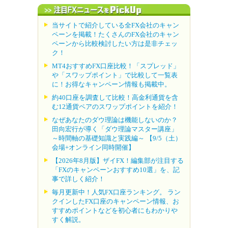
当サイトで紹介している全FX会社のキャン
ペーンを掲載！たくさんのFX会社のキャン
ペーンから比較検討したい方は是非チェッ
ク！
MT4おすすめFX口座比較！「スプレッド」
や「スワップポイント」で比較して一覧表
に！お得なキャンペーン情報も掲載中。
約40口座を調査して比較！高金利通貨を含
む12通貨ペアのスワップポイントを紹介！
なぜあなたのダウ理論は機能しないのか？
田向宏行が導く「ダウ理論マスター講座」
～時間軸の基礎知識と実践編～ 【9/5（土）
会場+オンライン同時開催】
【2026年8月版】ザイFX！編集部が注目する
「FXのキャンペーンおすすめ10選」を、記
事で詳しく紹介！
毎月更新中！人気FX口座ランキング。 ラン
クインしたFX口座のキャンペーン情報、お
すすめポイントなどを初心者にもわかりや
すく解説。