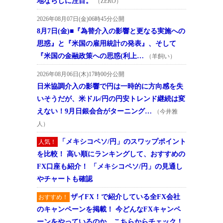
地ならしに注目。
（ZERO）
2026年08月07日(金)06時45分公開
8月7日(金)■『為替介入の影響と更なる実施への
思惑』と『米国の雇用統計の発表』、そして
『米国の金融政策への思惑(利上…
（羊飼い）
2026年08月06日(木)17時00分公開
日米協調介入の影響で円は一時的に方向感を失
いそうだが、米ドル/円の円安トレンド継続は変
えない！9月日銀会合がターニング…
（今井雅
人）
「メキシコペソ/円」のスワップポイント
人気！
を比較！ 高い順にランキングして、おすすめの
FX口座も紹介！ 「メキシコペソ/円」の見通し
やチャートも確認
ザイFX！で紹介している全FX会社
おすすめ！
のキャンペーンを掲載！ 今どんなFXキャンペ
ーンをやっているのか、こちらからチェック！