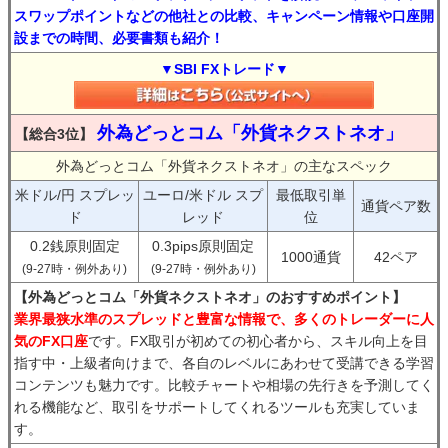
スワップポイントなどの他社との比較、キャンペーン情報や口座開
設までの時間、必要書類も紹介！
▼SBI FXトレード▼
外為どっとコム「外貨ネクストネオ」
【総合3位】
外為どっとコム「外貨ネクストネオ」の主なスペック
米ドル/円 スプレッ
ユーロ/米ドル スプ
最低取引単
通貨ペア数
ド
レッド
位
0.2銭原則固定
0.3pips原則固定
1000通貨
42ペア
(9-27時・例外あり)
(9-27時・例外あり)
【外為どっとコム「外貨ネクストネオ」のおすすめポイント】
業界最狭水準のスプレッドと豊富な情報で、多くのトレーダーに人
気のFX口座
です。FX取引が初めての初心者から、スキル向上を目
指す中・上級者向けまで、各自のレベルにあわせて受講できる学習
コンテンツも魅力です。比較チャートや相場の先行きを予測してく
れる機能など、取引をサポートしてくれるツールも充実していま
す。