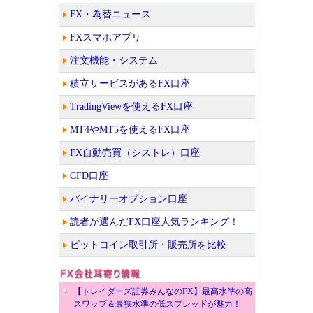
FX・為替ニュース
FXスマホアプリ
注文機能・システム
積立サービスがあるFX口座
TradingViewを使えるFX口座
MT4やMT5を使えるFX口座
FX自動売買（シストレ）口座
CFD口座
バイナリーオプション口座
読者が選んだFX口座人気ランキング！
ビットコイン取引所・販売所を比較
【トレイダーズ証券みんなのFX】最高水準の高
スワップ＆最狭水準の低スプレッドが魅力！