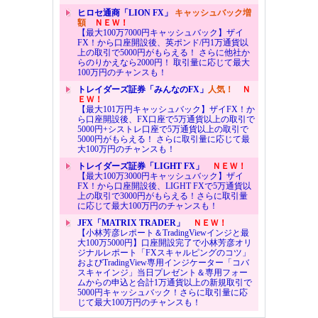
ヒロセ通商「LION FX」
キャッシュバック増
額
ＮＥＷ！
【最大100万7000円キャッシュバック】ザイ
FX！から口座開設後、英ポンド/円1万通貨以
上の取引で5000円がもらえる！ さらに他社か
らのりかえなら2000円！ 取引量に応じて最大
100万円のチャンスも！
トレイダーズ証券「みんなのFX」
人気！
Ｎ
ＥＷ！
【最大101万円キャッシュバック】ザイFX！か
ら口座開設後、FX口座で5万通貨以上の取引で
5000円+シストレ口座で5万通貨以上の取引で
5000円がもらえる！ さらに取引量に応じて最
大100万円のチャンスも！
トレイダーズ証券「LIGHT FX」
ＮＥＷ！
【最大100万3000円キャッシュバック】ザイ
FX！から口座開設後、LIGHT FXで5万通貨以
上の取引で3000円がもらえる！さらに取引量
に応じて最大100万円のチャンスも！
JFX「MATRIX TRADER」
ＮＥＷ！
【小林芳彦レポート＆TradingViewインジと最
大100万5000円】口座開設完了で小林芳彦オリ
ジナルレポート「FXスキャルピングのコツ」
およびTradingView専用インジケーター「コバ
スキャインジ」当日プレゼント＆専用フォー
ムからの申込と合計1万通貨以上の新規取引で
5000円キャッシュバック！さらに取引量に応
じて最大100万円のチャンスも！