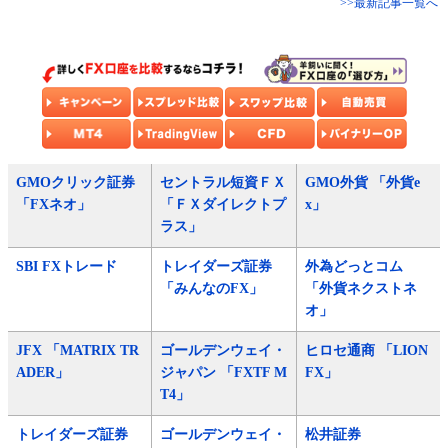
>>最新記事一覧へ
GMOクリック証券
セントラル短資ＦＸ
GMO外貨 「外貨e
「FXネオ」
「ＦＸダイレクトプ
x」
ラス」
SBI FXトレード
トレイダーズ証券
外為どっとコム
「みんなのFX」
「外貨ネクストネ
オ」
JFX 「MATRIX TR
ゴールデンウェイ・
ヒロセ通商 「LION
ADER」
ジャパン 「FXTF M
FX」
T4」
トレイダーズ証券
ゴールデンウェイ・
松井証券