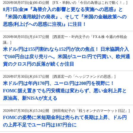
2026年08月07日(金)06:45公開 [FX・羊飼いの「今日の為替はこれで動く！」]
8月7日(金)■『為替介入の影響と更なる実施への思惑』と
『米国の雇用統計の発表』、そして『米国の金融政策への
思惑(利上げへの思惑に注視)』に注目！
2026年08月03日(月)14:57公開 [西原宏一・叶内文子の「FX＆株 今週の作戦会
議」]
米ドル/円は155円割れなら152円が次の焦点！ 日米協調介入
で160円台は戻り売りへ。米国がユーロ/円で円買い、欧州通
貨のクロス円の反落が続くか注目
2026年07月30日(木)16:17公開 [西原宏一の「ヘッジファンドの思惑」]
米ドル/円は年内170円、ユーロ/円は200円を視野に！
FOMC据え置きでも円安構造は変わらず、悪い金利上昇と
原油高、新NISAが支える
2026年07月30日(木)15:24公開 [持田有紀子の「戦うオンナのマーケット日記」]
FOMCの姿勢に米短期金利は売られて長期は上昇、ドル円
の上昇不足でユーロ円は187円台に