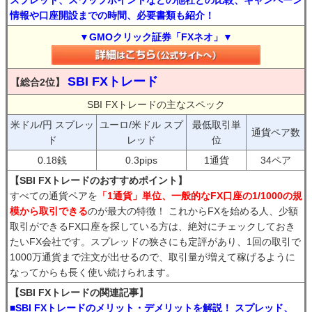
スプレッド、スワップポイントなどの他社との比較、キャンペーン
情報や口座開設までの時間、必要書類も紹介！
▼GMOクリック証券「FXネオ」▼
SBI FXトレード
【総合2位】
SBI FXトレードの主なスペック
米ドル/円 スプレッ
ユーロ/米ドル スプ
最低取引単
通貨ペア数
ド
レッド
位
0.18銭
0.3pips
1通貨
34ペア
【SBI FXトレードのおすすめポイント】
すべての通貨ペアを
「1通貨」単位、一般的なFX口座の1/1000の規
模から取引できる
のが最大の特徴！ これからFXを始める人、少額
取引ができるFX口座を探している方は、絶対にチェックしておき
たいFX会社です。スプレッドの狭さにも定評があり、1回の取引で
1000万通貨まで注文が出せるので、取引量が増えて稼げるように
なってからも長く使い続けられます。
【SBI FXトレードの関連記事】
■SBI FXトレードのメリット・デメリットを解説！ スプレッド、