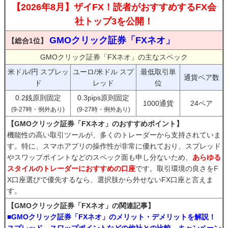
【2026年8月】ザイFX！読者がおすすめするFX会
社トップ3を公開！
GMOクリック証券「FXネオ」
【総合1位】
GMOクリック証券「FXネオ」の主なスペック
米ドル/円 スプレッ
ユーロ/米ドル スプ
最低取引単
通貨ペア数
ド
レッド
位
0.2銭原則固定
0.3pips原則固定
1000通貨
24ペア
(9-27時・例外あり)
(9-27時・例外あり)
【GMOクリック証券「FXネオ」のおすすめポイント】
機能性の高い取引ツールが、多くのトレーダーから支持されていま
す。特に、スマホアプリの操作性が非常に優れており、スプレッド
やスワップポイントなどのスペック面も申し分ないため、
あらゆる
スタイルのトレーダーにおすすめの口座
です。取引環境の良さをF
X口座選びで優先するなら、選択肢から外せないFX口座と言えま
す。
【GMOクリック証券「FXネオ」の関連記事】
■GMOクリック証券「FXネオ」のメリット・デメリットを解説！