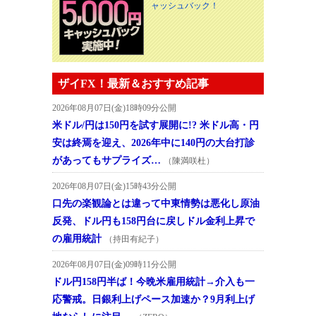
ャッシュバック！
ザイFX！最新＆おすすめ記事
2026年08月07日(金)18時09分公開
米ドル/円は150円を試す展開に!? 米ドル高・円
安は終焉を迎え、2026年中に140円の大台打診
があってもサプライズ…
（陳満咲杜）
2026年08月07日(金)15時43分公開
口先の楽観論とは違って中東情勢は悪化し原油
反発、ドル円も158円台に戻しドル金利上昇で
の雇用統計
（持田有紀子）
2026年08月07日(金)09時11分公開
ドル円158円半ば！今晩米雇用統計→介入も一
応警戒。日銀利上げペース加速か？9月利上げ