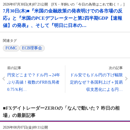
2026年07月30日(木)07:21公開 [FX・羊飼いの「今日の為替はこれで動く！」]
7月30日(木)■『米国の金融政策の発表明けでの各市場の反
応』と『米国のPCEデフレーターと第2四半期GDP【速報
値】の発表』、そして『明日に日本の…
関連タグ
FOMC
ECB理事会
前の記事
次の記事
円安どこまで？ドル円→24年
ドル安でもドル円の下げ幅限
ぶり高値！複数のFRB当局者
定的なぜ？各国利上げ＋貿易
0.75％利…
収支悪化による円…
■FXデイトレーダーZEROの「なんで動いた？ 昨日の相
場」の最新記事
2026年08月07日(金)09:11公開