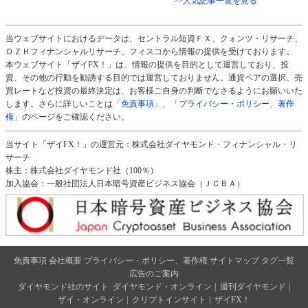
>>人気記事一覧を見る
当ウェブサイトにおけるデータは、セントラル短資ＦＸ、クォンツ・リサーチ、
ＤＺＨフィナンシャルリサーチ、フィスコから情報の提供を受けております。
本ウェブサイト「ザイFX！」は、情報の提供を目的として運営しており、投
資、その他の行動を勧誘する目的では運営しておりません。通貨ペアの選択、売
買レートなど投資の最終決定は、お客様ご自身の判断でなさるようにお願いいた
します。さらに詳しいことは
「免責事項」
、
「プライバシー・ポリシー、著作
権」
のページをご確認ください。
当サイト「ザイFX！」の運営元：株式会社ダイヤモンド・フィナンシャル・リ
サーチ
株主：株式会社ダイヤモンド社（100％）
加入協会：一般社団法人日本暗号資産ビジネス協会（ＪＣＢＡ）
免責事項
会社概要
プライバシー・ポリシー、著作権
サイトマップ
タグ一覧
広告のご案内
ダイヤモンド社のサイト
ダイヤモンド・オンライン
|
週刊ダイヤモンド
|
ザイ・オンライン
|
クリプトインサイト
|
ザイFX！