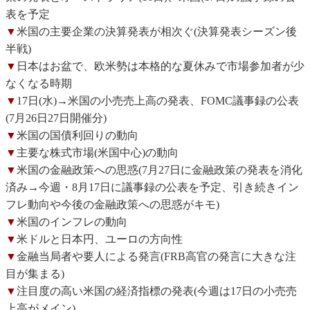
表を予定
▼
米国の主要企業の決算発表が相次ぐ(決算発表シーズン後
半戦)
▼
日本はお盆で、欧米勢は本格的な夏休みで市場参加者が少
なくなる時期
▼
17日(水)→米国の小売売上高の発表、FOMC議事録の公表
(7月26日27日開催分)
▼
米国の国債利回りの動向
▼
主要な株式市場(米国中心)の動向
▼
米国の金融政策への思惑(7月27日に金融政策の発表を消化
済み→今週・8月17日に議事録の公表を予定、引き続きイン
フレ動向や今後の金融政策への思惑がキモ)
▼
米国のインフレの動向
▼
米ドルと日本円、ユーロの方向性
▼
金融当局者や要人による発言(FRB高官の発言に大きな注
目が集まる)
▼
注目度の高い米国の経済指標の発表(今週は17日の小売売
上高がメイン)