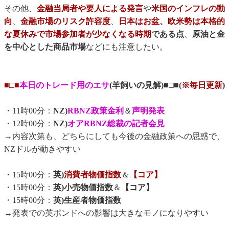
その他、
金融当局者や要人による発言
や
米国のインフレの動
向
、
金融市場のリスク許容度
、
日本はお盆、欧米勢は本格的
な夏休みで市場参加者が少なくなる時期
である点
、
原油と金
を中心とした商品市場
などにも注意したい。
■□■
本日のトレード用のエサ
(羊飼いの見解)■□■(
※毎日更新
)
・11時00分：
NZ)
RBNZ政策金利
＆
声明発表
・12時00分：
NZ)
オアRBNZ総裁の記者会見
→内容次第も、どちらにしても今後の金融政策への思惑で、
NZドルが動きやすい
・15時00分：
英)
消費者物価指数
＆
【コア】
・15時00分：
英)小売物価指数
＆
【コア】
・15時00分：
英)生産者物価指数
→発表での英ポンドへの影響は大きなモノになりやすい