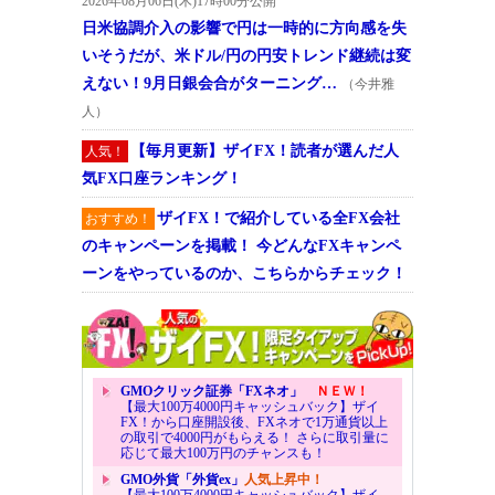
2026年08月06日(木)17時00分公開
日米協調介入の影響で円は一時的に方向感を失
いそうだが、米ドル/円の円安トレンド継続は変
えない！9月日銀会合がターニング…
（今井雅
人）
【毎月更新】ザイFX！読者が選んだ人
人気！
気FX口座ランキング！
ザイFX！で紹介している全FX会社
おすすめ！
のキャンペーンを掲載！ 今どんなFXキャンペ
ーンをやっているのか、こちらからチェック！
GMOクリック証券「FXネオ」
ＮＥＷ！
【最大100万4000円キャッシュバック】ザイ
FX！から口座開設後、FXネオで1万通貨以上
の取引で4000円がもらえる！ さらに取引量に
応じて最大100万円のチャンスも！
GMO外貨「外貨ex」
人気上昇中！
【最大100万4000円キャッシュバック】ザイ