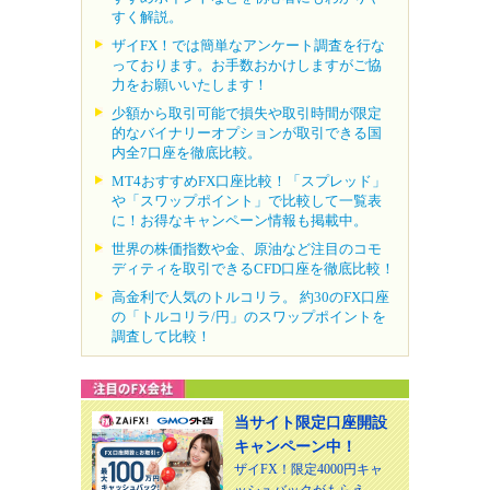
すく解説。
ザイFX！では簡単なアンケート調査を行な
っております。お手数おかけしますがご協
力をお願いいたします！
少額から取引可能で損失や取引時間が限定
的なバイナリーオプションが取引できる国
内全7口座を徹底比較。
MT4おすすめFX口座比較！「スプレッド」
や「スワップポイント」で比較して一覧表
に！お得なキャンペーン情報も掲載中。
世界の株価指数や金、原油など注目のコモ
ディティを取引できるCFD口座を徹底比較！
高金利で人気のトルコリラ。 約30のFX口座
の「トルコリラ/円」のスワップポイントを
調査して比較！
当サイト限定口座開設
キャンペーン中！
ザイFX！限定4000円キャ
ッシュバックがもらえ