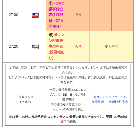
米)
FOMC
議事録公
27:00
表(7月26
-
-
日・27日
開催分)
米)
ボウマ
ンFRB理
27:20
事の発言
要人発言
(投票権あ
り)
文字が、普通→太字→赤色太字の順番で重要なものになる。ピンク太字は金融政策関連
のもの。
ピンクのバックは米国の材料でオレンジは金融政策関連、黄は要人発言、緑は企業の決
算を表す。
米国の経済指標はSS→S→
AA→A→BB→B→Cの7段
重要ランク
当コンテンツについての
階で表記
について
免罪事項・ご利用上注意点
その他の経済指標は◎→○
→△→×の4段階で表記
※
15時～20時に市場予想値(コンセンサス)の最新の数値をチェックし、更新した数値は
赤字
で表記