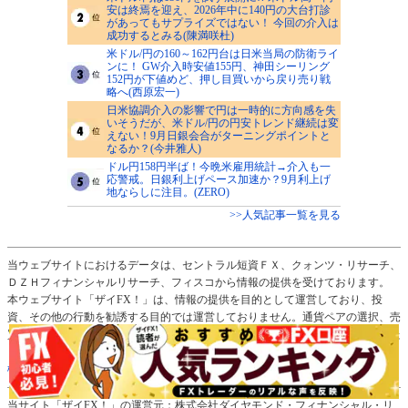
安は終焉を迎え、2026年中に140円の大台打診
があってもサプライズではない！ 今回の介入は
成功するとみる(陳満咲杜)
米ドル/円の160～162円台は日米当局の防衛ライ
ンに！ GW介入時安値155円、神田シーリング
152円が下値めど、押し目買いから戻り売り戦
略へ(西原宏一)
日米協調介入の影響で円は一時的に方向感を失
いそうだが、米ドル/円の円安トレンド継続は変
えない！9月日銀会合がターニングポイントと
なるか？(今井雅人)
ドル円158円半ば！今晩米雇用統計→介入も一
応警戒。日銀利上げペース加速か？9月利上げ
地ならしに注目。(ZERO)
>>人気記事一覧を見る
当ウェブサイトにおけるデータは、セントラル短資ＦＸ、クォンツ・リサーチ、
ＤＺＨフィナンシャルリサーチ、フィスコから情報の提供を受けております。
本ウェブサイト「ザイFX！」は、情報の提供を目的として運営しており、投
資、その他の行動を勧誘する目的では運営しておりません。通貨ペアの選択、売
買レートなど投資の最終決定は、お客様ご自身の判断でなさるようにお願いいた
します。さらに詳しいことは
「免責事項」
、
「プライバシー・ポリシー、著作
権」
のページをご確認ください。
当サイト「ザイFX！」の運営元：株式会社ダイヤモンド・フィナンシャル・リ