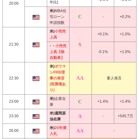
年比]
20:00
米)
MBA住
宅ローン
-
+0.2%
申請指数
米)
小売売
+0.1%
+1.0%
上高
21:30
↑・
小売売
上高【除
-0.1%
+1.0%
自動車】
米)
ボウマ
ンFRB理
22:30
事の発言
要人発言
(投票権あ
り)
米)
企業在
23:00
+1.4%
+1.4%
庫
米)週間原
23:30
-
+545.7万
油在庫
米)
20年債
26:00
-
入札