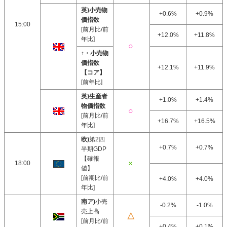
英)小売物
+0.6%
+0.9%
価指数
15:00
[前月比/前
+12.0%
+11.8%
年比]
↑・小売物
価指数
+12.1%
+11.9%
【コア】
[前年比]
英)生産者
+1.0%
+1.4%
物価指数
[前月比/前
+16.7%
+16.5%
年比]
欧)
第2四
+0.7%
+0.7%
半期GDP
【確報
18:00
値】
[前期比/前
+4.0%
+4.0%
年比]
南ア)
小売
-0.2%
-1.0%
売上高
[前月比/前
+0.4%
+0.1%