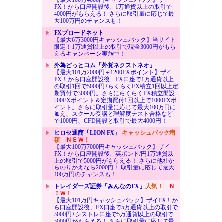
FX！から口座開設後、1万通貨以上の取引で
4000円がもらえる！ さらに取引量に応じて最
大100万円のチャンスも！
FXブロードネット
【最大6万3000円キャッシュバック】当サイト
限定！1万通貨以上の取引で現金3000円がもら
えるキャンペーン実施中！
外為どっとコム「外貨ネクストネオ」
【最大101万2000円＋1200FXポイント】ザイ
FX！から口座開設後、FX口座で1万通貨以上
の取引1回で5000円+らくらくFX積立1回以上定
期買付で3000円。さらにらくらくFX積立開設
200FXポイント＆定期買付1回以上で1000FXポ
イント。さらに取引量に応じて最大100万円に
加え、スクール受講と理解度テスト合格など
で1000円、CFD開設と取引で最大4000円！
ヒロセ通商「LION FX」
キャッシュバック増
額
ＮＥＷ！
【最大100万7000円キャッシュバック】ザイ
FX！から口座開設後、英ポンド/円1万通貨以
上の取引で5000円がもらえる！ さらに他社か
らのりかえなら2000円！ 取引量に応じて最大
100万円のチャンスも！
トレイダーズ証券「みんなのFX」
人気！
Ｎ
ＥＷ！
【最大101万円キャッシュバック】ザイFX！か
ら口座開設後、FX口座で5万通貨以上の取引で
5000円+シストレ口座で5万通貨以上の取引で
5000円がもらえる！ さらに取引量に応じて最