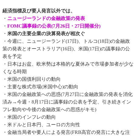
経済指標及び要人発言以外では、
・
ニュージーランドの金融政策の発表
・
FOMC議事録の公表(7月26日・27日開催分)
・
米国の主要企業の決算発表が相次ぐ
・今週に、ニュージーランド(17日)、トルコ(18日)の金融政
策の発表とオーストラリア(16日)、米国(17日)の議事録の公
表を予定
・日本はお盆、欧米勢は本格的な夏休みで市場参加者が少な
くなる時期
・米国の国債利回りの動向
・主要な株式市場(米国中心)の動向
・米国の金融政策への思惑(7月27日に金融政策の発表を消化
済み→今週・8月17日に議事録の公表を予定、引き続きイン
フレ動向や今後の金融政策への思惑がキモ)
・米国のインフレの動向
・米ドルと日本円、ユーロの方向性
・金融当局者や要人による発言(FRB高官の発言に大きな注