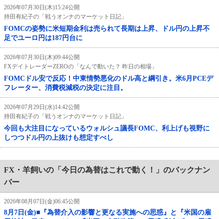
2026年07月30日(木)15:24公開
持田有紀子の「戦うオンナのマーケット日記」
FOMCの姿勢に米短期金利は売られて長期は上昇、ドル円の上昇不
足でユーロ円は187円台に
2026年07月30日(木)09:44公開
FXデイトレーダーZEROの「なんで動いた？ 昨日の相場」
FOMCドル安で反応！中東情勢悪化のドル高と綱引き。米6月PCEデ
フレーター、消費税減税の決定に注目。
2026年07月29日(水)14:42公開
持田有紀子の「戦うオンナのマーケット日記」
今回も大注目になっているウォルシュ議長FOMC、利上げも視野に
しつつドル円の上抜けも想定すべし
FX・羊飼いの「今日の為替はこれで動く！」のバックナン
バー
2026年08月07日(金)06:45公開
8月7日(金)■『為替介入の影響と更なる実施への思惑』と『米国の雇