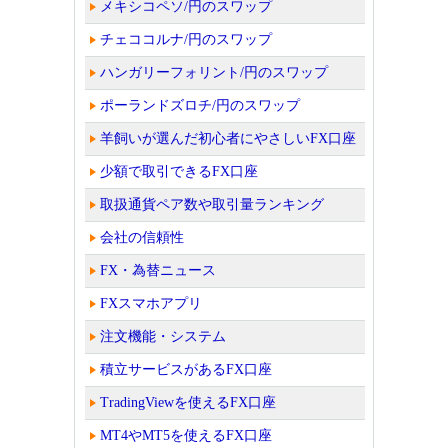
メキシコペソ/円のスワップ
チェココルナ/円のスワップ
ハンガリーフォリント/円のスワップ
ポーランドズロチ/円のスワップ
羊飼いが選んだ初心者にやさしいFX口座
少額で取引できるFX口座
取扱通貨ペア数や取引量ランキング
会社の信頼性
FX・為替ニュース
FXスマホアプリ
注文機能・システム
積立サービスがあるFX口座
TradingViewを使えるFX口座
MT4やMT5を使えるFX口座