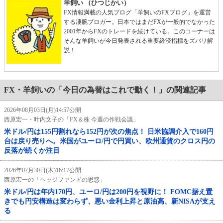
羊飼い （ひつじかい）
FX情報満載の人気ブログ「羊飼いのFXブログ」を運営
する凄腕ブロガー。日本ではまだFXが一般的でなかった
2001年からFXのトレードを続けている。このコーナーは
そんな羊飼いが今日発表される重要経済指標をズバリ解
説！
FX・羊飼いの「今日の為替はこれで動く！」の関連記事
2026年08月03日(月)14:57公開
西原宏一・叶内文子の「FX＆株 今週の作戦会議」
米ドル/円は155円割れなら152円が次の焦点！ 日米協調介入で160円
台は戻り売りへ。米国がユーロ/円で円買い、欧州通貨のクロス円の
反落が続くか注目
2026年07月30日(木)16:17公開
西原宏一の「ヘッジファンドの思惑」
米ドル/円は年内170円、ユーロ/円は200円を視野に！ FOMC据え置
きでも円安構造は変わらず、悪い金利上昇と原油高、新NISAが支え
る