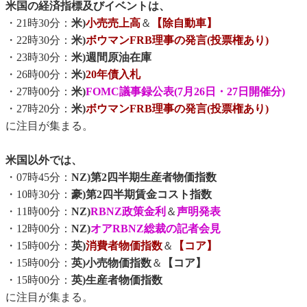
米国の経済指標及びイベントは、
・21時30分：
米)
小売売上高
＆
【除自動車】
・22時30分：
米)
ボウマンFRB理事の発言(投票権あり)
・23時30分：
米)週間原油在庫
・26時00分：
米)
20年債入札
・27時00分：
米)
FOMC議事録公表(7月26日・27日開催分)
・27時20分：
米)
ボウマンFRB理事の発言(投票権あり)
に注目が集まる。
米国以外では、
・07時45分：
NZ)第2四半期生産者物価指数
・10時30分：
豪)第2四半期賃金コスト指数
・11時00分：
NZ)
RBNZ政策金利
＆
声明発表
・12時00分：
NZ)
オアRBNZ総裁の記者会見
・15時00分：
英)
消費者物価指数
＆
【コア】
・15時00分：
英)小売物価指数
＆
【コア】
・15時00分：
英)生産者物価指数
に注目が集まる。