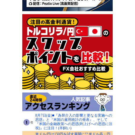
8月7日(金)■『為替介入の影響と更なる実施への
思惑』と『米国の雇用統計の発表』、そして
『米国の金融政策への思惑(利上げへの思惑に注
視)』に注目！(羊飼い)
米ドル/円は150円を試す展開に!? 米ドル高・円