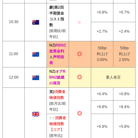
豪)第2四
+0.8%
+0.7%
半期賃金
コスト指
10:30
数
[前期比/前
+2.7%
+2.4%
年比]
NZ)
RBNZ
50bp
50bp
政策金利
11:00
利上げ
利上げ
＆
声明発
3.00%
2.50%
表
NZ)
オアR
12:00
BNZ総裁
要人発言
の発言
英)
消費者
+0.4%
+0.8%
物価指数
[前月比/前
+9.8%
+9.4%
年比]
↑・
消費者
物価指数
+5.9%
+5.8%
【コア】
[前年比]