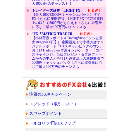
大100万円のチャンスも！
トレイダーズ証券「LIGHT FX」
ＮＥＷ！
【最大100万3000円キャッシュバック】ザイ
FX！から口座開設後、LIGHT FXで5万通貨以
上の取引で3000円がもらえる！さらに取引量
に応じて最大100万円のチャンスも！
JFX「MATRIX TRADER」
ＮＥＷ！
【小林芳彦レポート＆TradingViewインジと最
大100万5000円】口座開設完了で小林芳彦オリ
ジナルレポート「FXスキャルピングのコツ」
およびTradingView専用インジケーター「コバ
スキャインジ」当日プレゼント＆専用フォー
ムからの申込と合計1万通貨以上の新規取引で
5000円キャッシュバック！さらに取引量に応
じて最大100万円のチャンスも！
注目のFXキャンペーン
スプレッド（取引コスト）
スワップポイント
トルコリラ/円のスワップ