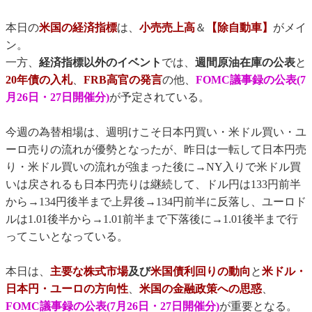
本日の
米国の経済指標
は、
小売売上高
＆
【除自動車】
がメイ
ン。
一方、
経済指標以外のイベント
では、
週間原油在庫の公表
と
20年債の入札
、
FRB高官の発言
の他、
FOMC議事録の公表(7
月26日・27日開催分)
が予定されている。
今週の為替相場は、週明けこそ日本円買い・米ドル買い・ユ
ーロ売りの流れが優勢となったが、昨日は一転して日本円売
り・米ドル買いの流れが強まった後に→NY入りで米ドル買
いは戻されるも日本円売りは継続して、ドル円は133円前半
から→134円後半まで上昇後→134円前半に反落し、ユーロド
ルは1.01後半から→1.01前半まで下落後に→1.01後半まで行
ってこいとなっている。
本日は、
主要な株式市場
及び
米国債利回りの動向
と
米ドル・
日本円・ユーロの方向性
、
米国の金融政策への思惑
、
FOMC議事録の公表(7月26日・27日開催分)
が重要となる。