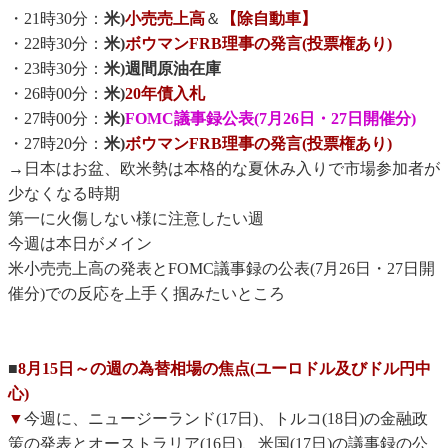
・21時30分：
米)
小売売上高
＆
【除自動車】
・22時30分：
米)
ボウマンFRB理事の発言(投票権あり)
・23時30分：
米)週間原油在庫
・26時00分：
米)
20年債入札
・27時00分：
米)
FOMC議事録公表(7月26日・27日開催分)
・27時20分：
米)
ボウマンFRB理事の発言(投票権あり)
→日本はお盆、欧米勢は本格的な夏休み入りで市場参加者が
少なくなる時期
第一に火傷しない様に注意したい週
今週は本日がメイン
米小売売上高の発表とFOMC議事録の公表(7月26日・27日開
催分)での反応を上手く掴みたいところ
■
8月15日～の週の為替相場の焦点(ユーロドル及びドル円中
心)
▼
今週に、ニュージーランド(17日)、トルコ(18日)の金融政
策の発表とオーストラリア(16日)、米国(17日)の議事録の公