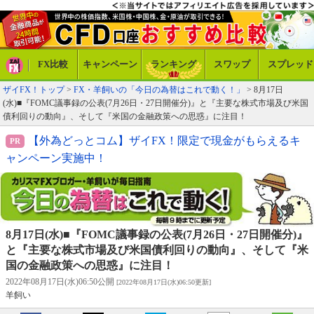
FX比較
キャンペーン
ランキング
スワップ
スプレッド
ザイFX！トップ
>
FX・羊飼いの「今日の為替はこれで動く！」
> 8月17日
(水)■『FOMC議事録の公表(7月26日・27日開催分)』と『主要な株式市場及び米国
債利回りの動向』、そして『米国の金融政策への思惑』に注目！
【外為どっとコム】ザイFX！限定で現金がもらえるキ
ャンペーン実施中！
8月17日(水)■『FOMC議事録の公表(7月26日・27日開催分)』
と『主要な株式市場及び米国債利回りの動向』、そして『米
国の金融政策への思惑』に注目！
2022年08月17日(水)06:50公開
[2022年08月17日(水)06:50更新]
羊飼い