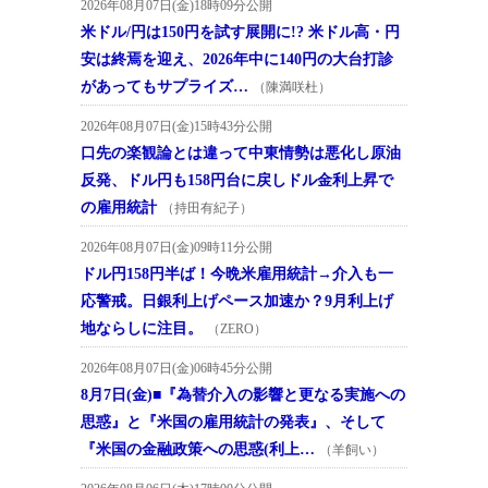
2026年08月07日(金)18時09分公開
米ドル/円は150円を試す展開に!? 米ドル高・円
安は終焉を迎え、2026年中に140円の大台打診
があってもサプライズ…
（陳満咲杜）
2026年08月07日(金)15時43分公開
口先の楽観論とは違って中東情勢は悪化し原油
反発、ドル円も158円台に戻しドル金利上昇で
の雇用統計
（持田有紀子）
2026年08月07日(金)09時11分公開
ドル円158円半ば！今晩米雇用統計→介入も一
応警戒。日銀利上げペース加速か？9月利上げ
地ならしに注目。
（ZERO）
2026年08月07日(金)06時45分公開
8月7日(金)■『為替介入の影響と更なる実施への
思惑』と『米国の雇用統計の発表』、そして
『米国の金融政策への思惑(利上…
（羊飼い）