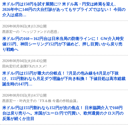
米ドル/円は150円を試す展開に!? 米ドル高・円安は終焉を迎え、
2026年中に140円の大台打診があってもサプライズではない！ 今回の
介入は成功…
2026年08月06日(木)13:20公開
西原宏一の「ヘッジファンドの思惑」
米ドル/円の160～162円台は日米当局の防衛ラインに！ GW介入時安
値155円、神田シーリング152円が下値めど、押し目買いから戻り売
り戦略へ
2026年08月04日(火)16:43公開
田向宏行式 副業FXのススメ!
米ドル/円は155円が最大の分岐点！ 7月足の包み線を8月足が下抜
け、155円割れなら月足ダウ理論が下向き転換！ 下値目処は高市総裁
誕生時の147円…
2026年08月03日(月)14:57公開
西原宏一・叶内文子の「FX＆株 今週の作戦会議」
米ドル/円は155円割れなら152円が次の焦点！ 日米協調介入で160円
台は戻り売りへ。米国がユーロ/円で円買い、欧州通貨のクロス円の
反落が続くか注目