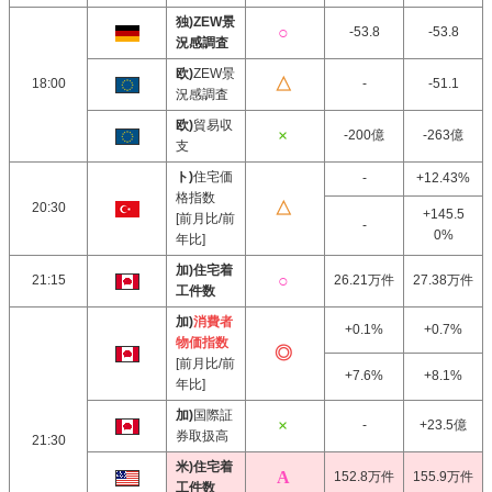
独)ZEW景
-53.8
-53.8
況感調査
欧)
ZEW景
18:00
-
-51.1
況感調査
欧)
貿易収
-200億
-263億
支
ト)
住宅価
-
+12.43%
格指数
20:30
+145.5
[前月比/前
-
0%
年比]
加)住宅着
21:15
26.21万件
27.38万件
工件数
加)
消費者
+0.1%
+0.7%
物価指数
[前月比/前
+7.6%
+8.1%
年比]
加)
国際証
-
+23.5億
券取扱高
21:30
米)住宅着
152.8万件
155.9万件
工件数