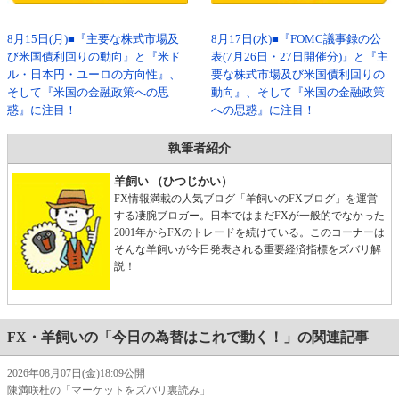
8月15日(月)■『主要な株式市場及
8月17日(水)■『FOMC議事録の公
び米国債利回りの動向』と『米ド
表(7月26日・27日開催分)』と『主
ル・日本円・ユーロの方向性』、
要な株式市場及び米国債利回りの
そして『米国の金融政策への思
動向』、そして『米国の金融政策
惑』に注目！
への思惑』に注目！
執筆者紹介
羊飼い （ひつじかい）
FX情報満載の人気ブログ「羊飼いのFXブログ」を運営
する凄腕ブロガー。日本ではまだFXが一般的でなかった
2001年からFXのトレードを続けている。このコーナーは
そんな羊飼いが今日発表される重要経済指標をズバリ解
説！
FX・羊飼いの「今日の為替はこれで動く！」の関連記事
2026年08月07日(金)18:09公開
陳満咲杜の「マーケットをズバリ裏読み」