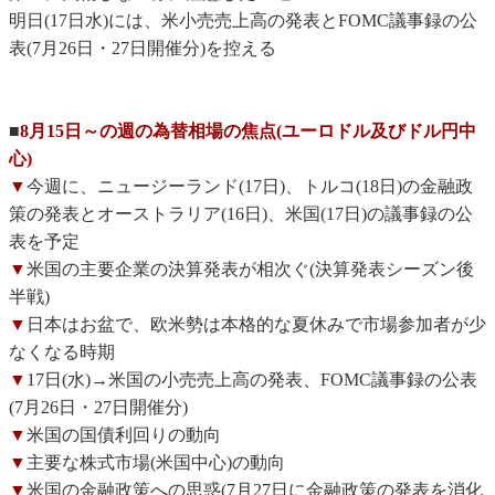
明日(17日水)には、米小売売上高の発表とFOMC議事録の公
表(7月26日・27日開催分)を控える
■
8月15日～の週の為替相場の焦点(ユーロドル及びドル円中
心)
▼
今週に、ニュージーランド(17日)、トルコ(18日)の金融政
策の発表とオーストラリア(16日)、米国(17日)の議事録の公
表を予定
▼
米国の主要企業の決算発表が相次ぐ(決算発表シーズン後
半戦)
▼
日本はお盆で、欧米勢は本格的な夏休みで市場参加者が少
なくなる時期
▼
17日(水)→米国の小売売上高の発表、FOMC議事録の公表
(7月26日・27日開催分)
▼
米国の国債利回りの動向
▼
主要な株式市場(米国中心)の動向
▼
米国の金融政策への思惑(7月27日に金融政策の発表を消化