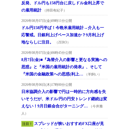
反発、ドル円も158円台に戻しドル金利上昇で
の雇用統計
（持田有紀子）
2026年08月07日(金)09時11分公開
ドル円158円半ば！今晩米雇用統計→介入も一
応警戒。日銀利上げペース加速か？9月利上げ
地ならしに注目。
（ZERO）
2026年08月07日(金)06時45分公開
8月7日(金)■『為替介入の影響と更なる実施への
思惑』と『米国の雇用統計の発表』、そして
『米国の金融政策への思惑(利上…
（羊飼い）
2026年08月06日(木)17時00分公開
日米協調介入の影響で円は一時的に方向感を失
いそうだが、米ドル/円の円安トレンド継続は変
えない！9月日銀会合がターニング…
（今井雅
人）
スプレッドが狭いおすすめFX口座が見
注目！