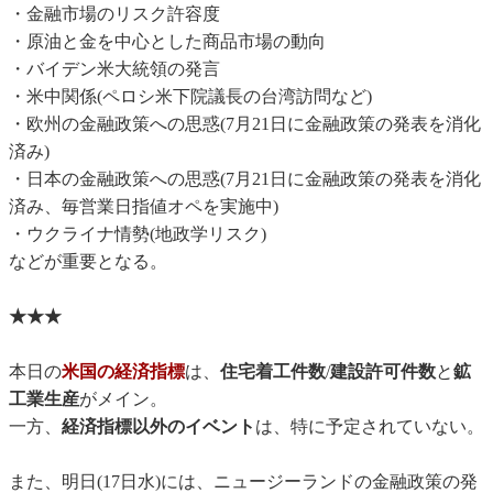
・金融市場のリスク許容度
・原油と金を中心とした商品市場の動向
・バイデン米大統領の発言
・米中関係(ペロシ米下院議長の台湾訪問など)
・欧州の金融政策への思惑(7月21日に金融政策の発表を消化
済み)
・日本の金融政策への思惑(7月21日に金融政策の発表を消化
済み、毎営業日指値オペを実施中)
・ウクライナ情勢(地政学リスク)
などが重要となる。
★★★
本日の
米国の経済指標
は、
住宅着工件数
/
建設許可件数
と
鉱
工業生産
がメイン。
一方、
経済指標以外のイベント
は、特に予定されていない。
また、明日(17日水)には、ニュージーランドの金融政策の発