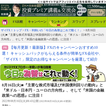
FX比較
キャンペーン
ランキング
スワップ
スプレッド
ザイFX！トップ
>
FX・羊飼いの「今日の為替はこれで動く！」
> 8月16日
(火)■『主要な株式市場及び米国債利回りの動向』と『米ドル・日本円・ユーロの
方向性』、そして『米国の金融政策への思惑』に注目！
【毎月更新！最新版】FXのキャンペーンおすすめ10
選！ キャッシュバックがもらえる条件が簡単なFX会社や、
「ザイFX！」限定のお得なキャンペーンを厳選して紹介
8月16日(火)■『主要な株式市場及び米国債利回りの動向』と
『米ドル・日本円・ユーロの方向性』、そして『米国の金融
政策への思惑』に注目！
2022年08月16日(火)06:43公開
[2022年08月16日(火)06:43更新]
羊飼い