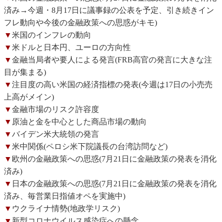
済み→今週・8月17日に議事録の公表を予定、引き続きイン
フレ動向や今後の金融政策への思惑がキモ)
▼
米国のインフレの動向
▼
米ドルと日本円、ユーロの方向性
▼
金融当局者や要人による発言(FRB高官の発言に大きな注
目が集まる)
▼
注目度の高い米国の経済指標の発表(今週は17日の小売売
上高がメイン)
▼
金融市場のリスク許容度
▼
原油と金を中心とした商品市場の動向
▼
バイデン米大統領の発言
▼
米中関係(ペロシ米下院議長の台湾訪問など)
▼
欧州の金融政策への思惑(7月21日に金融政策の発表を消化
済み)
▼
日本の金融政策への思惑(7月21日に金融政策の発表を消化
済み、毎営業日指値オペを実施中)
▼
ウクライナ情勢(地政学リスク)
▼
新型コロナウイルス感染症への懸念