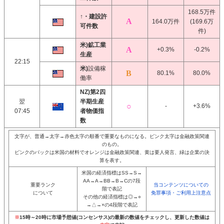
168.5万件
↑・建設許
164.0万件
(169.6万
可件数
件)
米)鉱工業
+0.3%
-0.2%
生産
22:15
米)
設備稼
80.1%
80.0%
働率
NZ)第2四
翌
半期生産
-
+3.6%
07:45
者物価指
数
文字が、普通→太字→赤色太字の順番で重要なものになる。ピンク太字は金融政策関連
のもの。
ピンクのバックは米国の材料でオレンジは金融政策関連、黄は要人発言、緑は企業の決
算を表す。
米国の経済指標はSS→S→
AA→A→BB→B→Cの7段
重要ランク
当コンテンツについての
階で表記
について
免罪事項・ご利用上注意点
その他の経済指標は◎→○
→△→×の4段階で表記
※
15時～20時に市場予想値(コンセンサス)の最新の数値をチェックし、更新した数値は