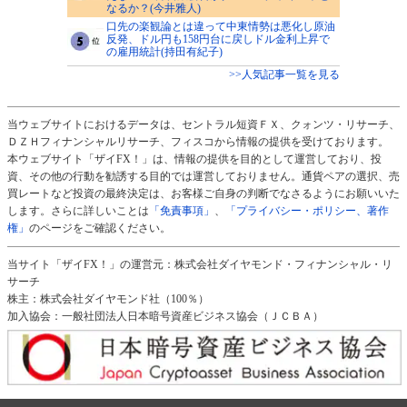
なるか？(今井雅人)
口先の楽観論とは違って中東情勢は悪化し原油
反発、ドル円も158円台に戻しドル金利上昇で
の雇用統計(持田有紀子)
>>人気記事一覧を見る
当ウェブサイトにおけるデータは、セントラル短資ＦＸ、クォンツ・リサーチ、
ＤＺＨフィナンシャルリサーチ、フィスコから情報の提供を受けております。
本ウェブサイト「ザイFX！」は、情報の提供を目的として運営しており、投
資、その他の行動を勧誘する目的では運営しておりません。通貨ペアの選択、売
買レートなど投資の最終決定は、お客様ご自身の判断でなさるようにお願いいた
します。さらに詳しいことは
「免責事項」
、
「プライバシー・ポリシー、著作
権」
のページをご確認ください。
当サイト「ザイFX！」の運営元：株式会社ダイヤモンド・フィナンシャル・リ
サーチ
株主：株式会社ダイヤモンド社（100％）
加入協会：一般社団法人日本暗号資産ビジネス協会（ＪＣＢＡ）