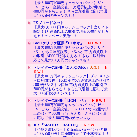
【最大100万4000円キャッシュバック】ザイ
FX！から口座開設後、1万通貨以上の取引で
4000円がもらえる！ さらに取引量に応じて最
大100万円のチャンスも！
FXブロードネット
【最大6万3000円キャッシュバック】当サイト
限定！1万通貨以上の取引で現金3000円がもら
えるキャンペーン実施中！
GMOクリック証券「FXネオ」
ＮＥＷ！
【最大100万4000円キャッシュバック】ザイ
FX！から口座開設後、FXネオで1万通貨以上
の取引で4000円がもらえる！ さらに取引量に
応じて最大100万円のチャンスも！
トレイダーズ証券「みんなのFX」
人気！
Ｎ
ＥＷ！
【最大101万円キャッシュバック】ザイFX！か
ら口座開設後、FX口座で5万通貨以上の取引で
5000円+シストレ口座で5万通貨以上の取引で
5000円がもらえる！ さらに取引量に応じて最
大100万円のチャンスも！
トレイダーズ証券「LIGHT FX」
ＮＥＷ！
【最大100万3000円キャッシュバック】ザイ
FX！から口座開設後、LIGHT FXで5万通貨以
上の取引で3000円がもらえる！さらに取引量
に応じて最大100万円のチャンスも！
JFX「MATRIX TRADER」
ＮＥＷ！
【小林芳彦レポート＆TradingViewインジと最
大100万5000円】口座開設完了で小林芳彦オリ