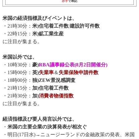
赤字
で表記
米国の経済指標及びイベントは、
・21時30分：
米)住宅着工件数
/
建設許可件数
・22時15分：
米)鉱工業生産
に注目が集まる。
米国以外では、
・10時30分：
豪)
RBA議事録公表(8月2日開催分)
・15時00分：
英)
失業率
＆
失業保険申請件数
・18時00分：
独)ZEW景況感調査
・21時15分：
加)住宅着工件数
・21時30分：
加)
消費者物価指数
に注目が集まる。
経済指標及び要人発言以外では、
・
米国の主要企業の決算発表が相次ぐ
・明日(17日水)→ニュージーランドの金融政策の発表、米国