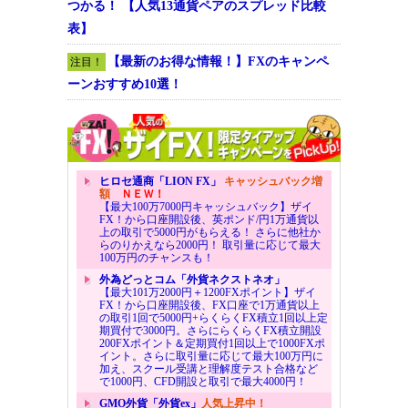
つかる！ 【人気13通貨ペアのスプレッド比較
表】
【最新のお得な情報！】FXのキャンペ
注目！
ーンおすすめ10選！
ヒロセ通商「LION FX」
キャッシュバック増
額
ＮＥＷ！
【最大100万7000円キャッシュバック】ザイ
FX！から口座開設後、英ポンド/円1万通貨以
上の取引で5000円がもらえる！ さらに他社か
らのりかえなら2000円！ 取引量に応じて最大
100万円のチャンスも！
外為どっとコム「外貨ネクストネオ」
【最大101万2000円＋1200FXポイント】ザイ
FX！から口座開設後、FX口座で1万通貨以上
の取引1回で5000円+らくらくFX積立1回以上定
期買付で3000円。さらにらくらくFX積立開設
200FXポイント＆定期買付1回以上で1000FXポ
イント。さらに取引量に応じて最大100万円に
加え、スクール受講と理解度テスト合格など
で1000円、CFD開設と取引で最大4000円！
GMO外貨「外貨ex」
人気上昇中！