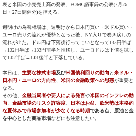
表と米国の小売売上高の発表、FOMC議事録の公表(7月26
日・27日開催分)を控える。
週明けの為替相場は、週明けから日本円買い・米ドル買い・
ユーロ売りの流れが優勢となった後、NY入りで巻き戻しの
流れが出た。ドル円は下落後行ってこいとなって133円半ば
→132円半ば→133円前半と推移し、ユーロドルは下値を試し
て1.02半ば→1.01後半と下落している。
本日は、
主要な株式市場
及び
米国債利回りの動向
と
米ドル・
日本円・ユーロの方向性
、
米国の金融政策への思惑
が重要と
なる。
その他、
金融当局者や要人による発言
や
米国のインフレの動
向
、
金融市場のリスク許容度
、
日本はお盆、欧米勢は本格的
な夏休みで市場参加者が少なくなる時期
である点
、
原油と金
を中心とした商品市場
などにも注意したい。