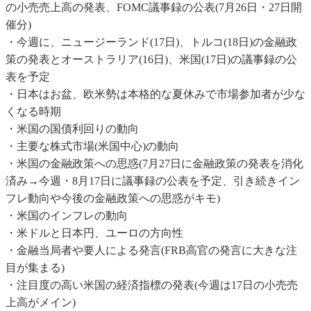
の小売売上高の発表、FOMC議事録の公表(7月26日・27日開
催分)
・今週に、ニュージーランド(17日)、トルコ(18日)の金融政
策の発表とオーストラリア(16日)、米国(17日)の議事録の公
表を予定
・日本はお盆、欧米勢は本格的な夏休みで市場参加者が少な
くなる時期
・米国の国債利回りの動向
・主要な株式市場(米国中心)の動向
・米国の金融政策への思惑(7月27日に金融政策の発表を消化
済み→今週・8月17日に議事録の公表を予定、引き続きイン
フレ動向や今後の金融政策への思惑がキモ)
・米国のインフレの動向
・米ドルと日本円、ユーロの方向性
・金融当局者や要人による発言(FRB高官の発言に大きな注
目が集まる)
・注目度の高い米国の経済指標の発表(今週は17日の小売売
上高がメイン)