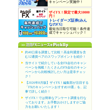
キャンペーン実施中！
ザイFX！限定で最大10000
円！
トレイダーズ証券[みん
なのFX]
最短当日取引可能！条件達
成でキャッシュバック！
約40口座を調査して比較！高金利通貨を含
む12通貨ペアのスワップポイントを紹介！
当サイトで紹介している全FX会社のキャン
ペーンを掲載！たくさんのFX会社のキャン
ペーンから比較検討したい方は是非チェッ
ク！
【2026年8月版】ザイFX！編集部が注目する
「FXのキャンペーンおすすめ10選」を、記
事で詳しく紹介！
ザイFX！では簡単なアンケート調査を行な
っております。お手数おかけしますがご協
力をお願いいたします！