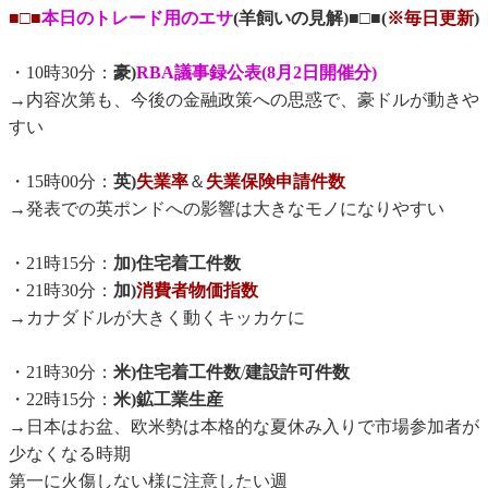
■□■
本日のトレード用のエサ
(羊飼いの見解)■□■(
※毎日更新
)
・10時30分：
豪)
RBA議事録公表(8月2日開催分)
→内容次第も、今後の金融政策への思惑で、豪ドルが動きや
すい
・15時00分：
英)
失業率
＆
失業保険申請件数
→発表での英ポンドへの影響は大きなモノになりやすい
・21時15分：
加)住宅着工件数
・21時30分：
加)
消費者物価指数
→カナダドルが大きく動くキッカケに
・21時30分：
米)住宅着工件数
/
建設許可件数
・22時15分：
米)鉱工業生産
→日本はお盆、欧米勢は本格的な夏休み入りで市場参加者が
少なくなる時期
第一に火傷しない様に注意したい週