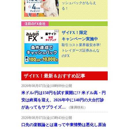
ッシュバックがもらえ
る！
ザイFX！限定
キャンペーン実施中
取引コスト業界最安水準!
トレイダーズ証券みんな
のFX
ザイFX！最新＆おすすめ記事
2026年08月07日(金)18時09分公開
米ドル/円は150円を試す展開に!? 米ドル高・円
安は終焉を迎え、2026年中に140円の大台打診
があってもサプライズ…
（陳満咲杜）
2026年08月07日(金)15時43分公開
口先の楽観論とは違って中東情勢は悪化し原油