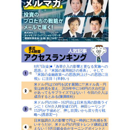
8月7日(金)■『為替介入の影響と更なる実施への
思惑』と『米国の雇用統計の発表』、そして
『米国の金融政策への思惑(利上げへの思惑に注
視)』に注目！(羊飼い)
米ドル/円は150円を試す展開に!? 米ドル高・円
安は終焉を迎え、2026年中に140円の大台打診
があってもサプライズではない！ 今回の介入は
成功するとみる(陳満咲杜)
米ドル/円の160～162円台は日米当局の防衛ライ
ンに！ GW介入時安値155円、神田シーリング
152円が下値めど、押し目買いから戻り売り戦
略へ(西原宏一)
日米協調介入の影響で円は一時的に方向感を失
いそうだが、米ドル/円の円安トレンド継続は変
えない！9月日銀会合がターニングポイントと