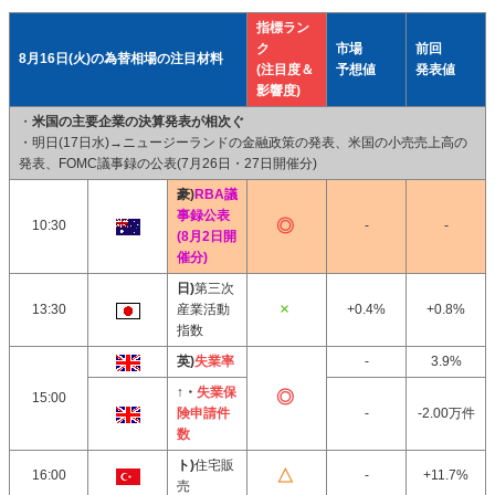
指標ラン
ク
市場
前回
8月16日(火)の為替相場の注目材料
(注目度＆
予想値
発表値
影響度)
・
米国の主要企業の決算発表が相次ぐ
・明日(17日水)→ニュージーランドの金融政策の発表、米国の小売売上高の
発表、FOMC議事録の公表(7月26日・27日開催分)
豪)
RBA議
事録公表
10:30
-
-
(8月2日開
催分)
日)
第三次
13:30
産業活動
+0.4%
+0.8%
指数
英)
失業率
-
3.9%
↑・
失業保
15:00
険申請件
-
-2.00万件
数
ト)
住宅販
16:00
-
+11.7%
売