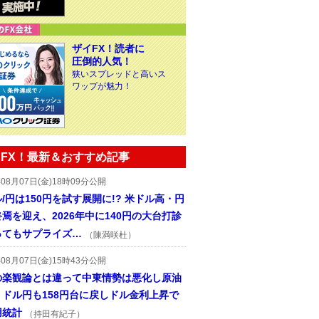
ザイFX！読者に
圧倒的人気！
狭いスプレッドと高いス
ワップが魅力！
FX！最新＆おすすめ記事
年08月07日(金)18時09分公開
/円は150円を試す展開に!? 米ドル高・円
焉を迎え、2026年中に140円の大台打診
ってもサプライズ…
（陳満咲杜）
年08月07日(金)15時43分公開
の楽観論とは違って中東情勢は悪化し原油
、ドル円も158円台に戻しドル金利上昇で
用統計
（持田有紀子）