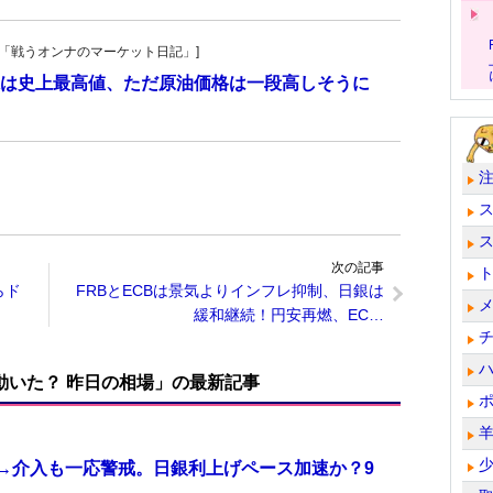
紀子の「戦うオンナのマーケット日記」]
は史上最高値、ただ原油価格は一段高しそうに
次の記事
らド
FRBとECBは景気よりインフレ抑制、日銀は
緩和継続！円安再燃、EC…
で動いた？ 昨日の相場」の最新記事
計→介入も一応警戒。日銀利上げペース加速か？9