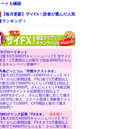
ャートも確認
【毎月更新】ザイFX！読者が選んだ人気
座ランキング！
FXブロードネット
【最大6万3000円キャッシュバック】当サイト
限定！1万通貨以上の取引で現金3000円がもら
えるキャンペーン実施中！
外為どっとコム「外貨ネクストネオ」
【最大101万2000円＋1200FXポイント】ザイ
FX！から口座開設後、FX口座で1万通貨以上
の取引1回で5000円+らくらくFX積立1回以上
定期買付で3000円。さらにらくらくFX積立開
設200FXポイント＆定期買付1回以上で
1000FXポイント。さらに取引量に応じて最大
100万円に加え、スクール受講と理解度テスト
合格などで1000円、CFD開設と取引で最大
4000円！
GMOクリック証券「FXネオ」
ＮＥＷ！
【最大100万4000円キャッシュバック】ザイ
FX！から口座開設後、FXネオで1万通貨以上
の取引で4000円がもらえる！ さらに取引量に