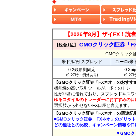
【2026年8月】ザイFX！
GMOクリック証券「F
【総合1位】
GMOクリック
米ドル/円 スプレッド
ユーロ/米
0.2銭原則固定
0.3p
(9-27時・例外あり)
(9-2
【GMOクリック証券「FXネオ」のおすす
機能性の高い取引ツールが、多くのトレー
性が非常に優れており、スプレッドやスワ
ゆるスタイルのトレーダーにおすすめの口
選択肢から外せないFX口座と言えます。
【GMOクリック証券「FXネオ」の関連記
■GMOクリック証券「FXネオ」のメリッ
どの他社との比較、キャンペーン情報や口
▼GMOク