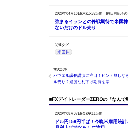
2026年04月16日(木)15:32公開 [持田有
強まるイランとの停戦期待で米国株
ないだけのドル売り
関連タグ
米国株
前の記事
パウエル議長講演に注目！ヒント無しな
ル売り？過度な利下げ期待を牽…
■FXデイトレーダーZEROの「なん
2026年08月07日(金)09:11公開
ドル円158円半ば！今晩米雇用統
月利上げ地ならしに注目。