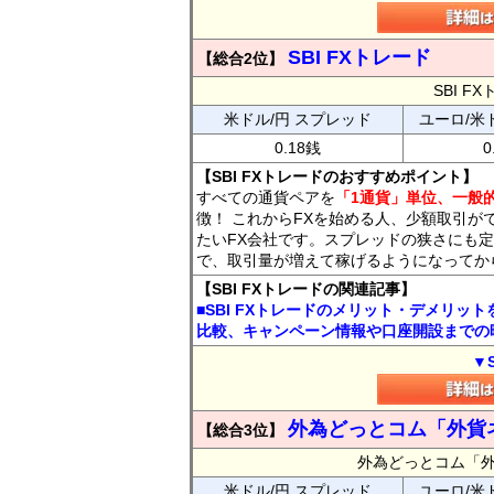
SBI FXトレード
【総合2位】
SBI 
米ドル/円 スプレッド
ユーロ/米
0.18銭
0
【SBI FXトレードのおすすめポイント】
すべての通貨ペアを
「1通貨」単位、一般的
徴！ これからFXを始める人、少額取引が
たいFX会社です。スプレッドの狭さにも定
で、取引量が増えて稼げるようになってか
【SBI FXトレードの関連記事】
■SBI FXトレードのメリット・デメリッ
比較、キャンペーン情報や口座開設までの
▼
外為どっとコム「外貨
【総合3位】
外為どっとコム「
米ドル/円 スプレッド
ユーロ/米