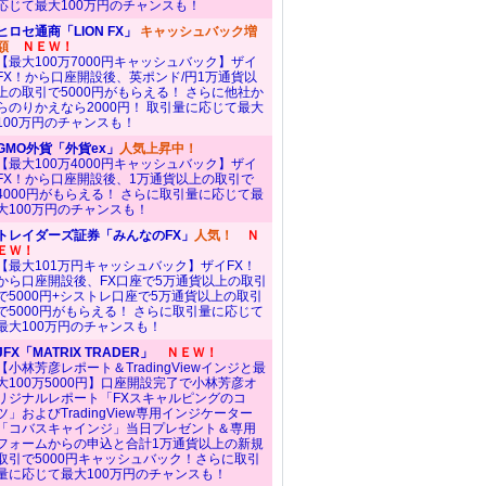
応じて最大100万円のチャンスも！
ヒロセ通商「LION FX」
キャッシュバック増
額
ＮＥＷ！
【最大100万7000円キャッシュバック】ザイ
FX！から口座開設後、英ポンド/円1万通貨以
上の取引で5000円がもらえる！ さらに他社か
らのりかえなら2000円！ 取引量に応じて最大
100万円のチャンスも！
GMO外貨「外貨ex」
人気上昇中！
【最大100万4000円キャッシュバック】ザイ
FX！から口座開設後、1万通貨以上の取引で
4000円がもらえる！ さらに取引量に応じて最
大100万円のチャンスも！
トレイダーズ証券「みんなのFX」
人気！
Ｎ
ＥＷ！
【最大101万円キャッシュバック】ザイFX！
から口座開設後、FX口座で5万通貨以上の取引
で5000円+シストレ口座で5万通貨以上の取引
で5000円がもらえる！ さらに取引量に応じて
最大100万円のチャンスも！
JFX「MATRIX TRADER」
ＮＥＷ！
【小林芳彦レポート＆TradingViewインジと最
大100万5000円】口座開設完了で小林芳彦オ
リジナルレポート「FXスキャルピングのコ
ツ」およびTradingView専用インジケーター
「コバスキャインジ」当日プレゼント＆専用
フォームからの申込と合計1万通貨以上の新規
取引で5000円キャッシュバック！さらに取引
量に応じて最大100万円のチャンスも！