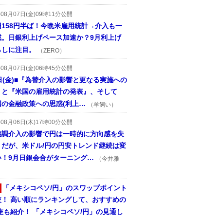
年08月07日(金)09時11分公開
円158円半ば！今晩米雇用統計→介入も一
戒。日銀利上げペース加速か？9月利上げ
らしに注目。
（ZERO）
年08月07日(金)06時45分公開
日(金)■『為替介入の影響と更なる実施への
』と『米国の雇用統計の発表』、そして
国の金融政策への思惑(利上…
（羊飼い）
年08月06日(木)17時00分公開
協調介入の影響で円は一時的に方向感を失
うだが、米ドル/円の円安トレンド継続は変
い！9月日銀会合がターニング…
（今井雅
「メキシコペソ/円」のスワップポイント
較！ 高い順にランキングして、おすすめの
座も紹介！ 「メキシコペソ/円」の見通し