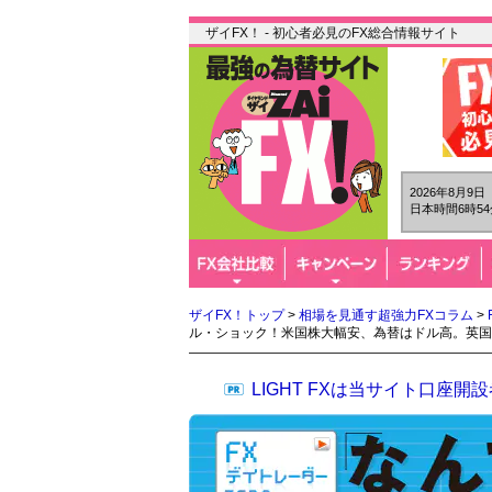
ザイFX！ - 初心者必見のFX総合情報サイト
2026年8月9
日本時間6時54
ザイFX！トップ
>
相場を見通す超強力FXコラム
>
ル・ショック！米国株大幅安、為替はドル高。英国
LIGHT FXは当サイト口座