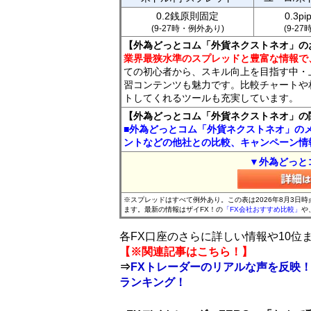
0.2銭原則固定
0.3p
(9-27時・例外あり)
(9-2
【外為どっとコム「外貨ネクストネオ」の
業界最狭水準のスプレッドと豊富な情報で
ての初心者から、スキル向上を目指す中・
習コンテンツも魅力です。比較チャートや
トしてくれるツールも充実しています。
【外為どっとコム「外貨ネクストネオ」の
■外為どっとコム「外貨ネクストネオ」の
ントなどの他社との比較、キャンペーン情
▼外為どっと
※スプレッドはすべて例外あり。この表は2026年8月3日
ます。最新の情報はザイFX！の
「FX会社おすすめ比較」
や
各FX口座のさらに詳しい情報や10
【※関連記事はこちら！】
⇒
FXトレーダーのリアルな声を反映！
ランキング！