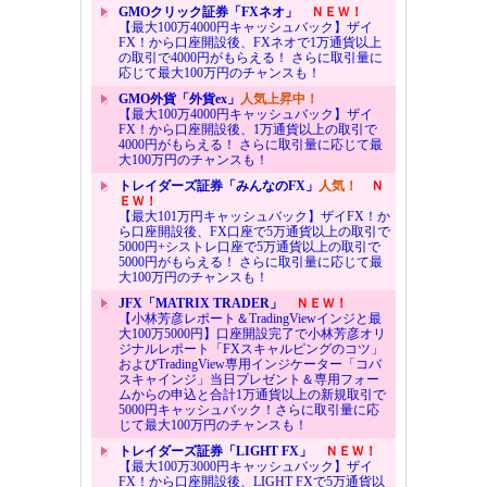
GMOクリック証券「FXネオ」
ＮＥＷ！
【最大100万4000円キャッシュバック】ザイ
FX！から口座開設後、FXネオで1万通貨以上
の取引で4000円がもらえる！ さらに取引量に
応じて最大100万円のチャンスも！
GMO外貨「外貨ex」
人気上昇中！
【最大100万4000円キャッシュバック】ザイ
FX！から口座開設後、1万通貨以上の取引で
4000円がもらえる！ さらに取引量に応じて最
大100万円のチャンスも！
トレイダーズ証券「みんなのFX」
人気！
Ｎ
ＥＷ！
【最大101万円キャッシュバック】ザイFX！か
ら口座開設後、FX口座で5万通貨以上の取引で
5000円+シストレ口座で5万通貨以上の取引で
5000円がもらえる！ さらに取引量に応じて最
大100万円のチャンスも！
JFX「MATRIX TRADER」
ＮＥＷ！
【小林芳彦レポート＆TradingViewインジと最
大100万5000円】口座開設完了で小林芳彦オリ
ジナルレポート「FXスキャルピングのコツ」
およびTradingView専用インジケーター「コバ
スキャインジ」当日プレゼント＆専用フォー
ムからの申込と合計1万通貨以上の新規取引で
5000円キャッシュバック！さらに取引量に応
じて最大100万円のチャンスも！
トレイダーズ証券「LIGHT FX」
ＮＥＷ！
【最大100万3000円キャッシュバック】ザイ
FX！から口座開設後、LIGHT FXで5万通貨以