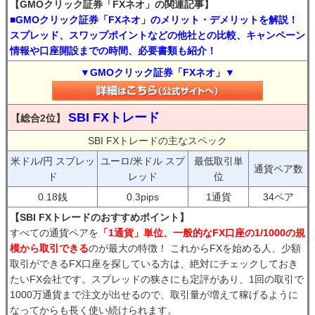
【GMOクリック証券「FXネオ」の関連記事】
■GMOクリック証券「FXネオ」のメリット・デメリットを解説！
スプレッド、スワップポイントなどの他社との比較、キャンペーン
情報や口座開設までの時間、必要書類も紹介！
▼GMOクリック証券「FXネオ」▼
SBI FXトレード
【総合2位】
SBI FXトレードの主なスペック
米ドル/円 スプレッ
ユーロ/米ドル スプ
最低取引単
通貨ペア数
ド
レッド
位
0.18銭
0.3pips
1通貨
34ペア
【SBI FXトレードのおすすめポイント】
すべての通貨ペアを
「1通貨」単位、一般的なFX口座の1/1000の規
模から取引できる
のが最大の特徴！ これからFXを始める人、少額
取引ができるFX口座を探している方は、絶対にチェックしておき
たいFX会社です。スプレッドの狭さにも定評があり、1回の取引で
1000万通貨まで注文が出せるので、取引量が増えて稼げるように
なってからも長く使い続けられます。