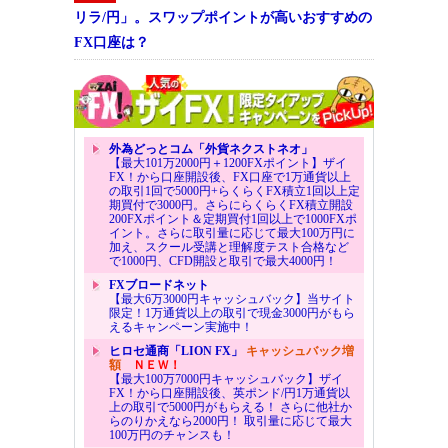
リラ/円」。スワップポイントが高いおすすめの
FX口座は？
外為どっとコム「外貨ネクストネオ」
【最大101万2000円＋1200FXポイント】ザイ
FX！から口座開設後、FX口座で1万通貨以上
の取引1回で5000円+らくらくFX積立1回以上定
期買付で3000円。さらにらくらくFX積立開設
200FXポイント＆定期買付1回以上で1000FXポ
イント。さらに取引量に応じて最大100万円に
加え、スクール受講と理解度テスト合格など
で1000円、CFD開設と取引で最大4000円！
FXブロードネット
【最大6万3000円キャッシュバック】当サイト
限定！1万通貨以上の取引で現金3000円がもら
えるキャンペーン実施中！
ヒロセ通商「LION FX」
キャッシュバック増
額
ＮＥＷ！
【最大100万7000円キャッシュバック】ザイ
FX！から口座開設後、英ポンド/円1万通貨以
上の取引で5000円がもらえる！ さらに他社か
らのりかえなら2000円！ 取引量に応じて最大
100万円のチャンスも！