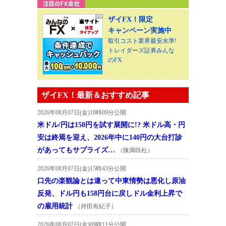
ザイFX！限定
キャンペーン実施中
取引コスト業界最安水準!
トレイダーズ証券みんな
のFX
ザイFX！最新＆おすすめ記事
2026年08月07日(金)18時09分公開
米ドル/円は150円を試す展開に!? 米ドル高・円
安は終焉を迎え、2026年中に140円の大台打診
があってもサプライズ…
（陳満咲杜）
2026年08月07日(金)15時43分公開
口先の楽観論とは違って中東情勢は悪化し原油
反発、ドル円も158円台に戻しドル金利上昇で
の雇用統計
（持田有紀子）
2026年08月07日(金)09時11分公開