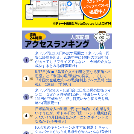
米ドル/円は150円を試す展開に!? 米ドル高・円
安は終焉を迎え、2026年中に140円の大台打診
があってもサプライズではない！ 今回の介入は
成功するとみる(陳満咲杜)
8月7日(金)■『為替介入の影響と更なる実施への
思惑』と『米国の雇用統計の発表』、そして
『米国の金融政策への思惑(利上げへの思惑に注
視)』に注目！(羊飼い)
米ドル/円の160～162円台は日米当局の防衛ライ
ンに！ GW介入時安値155円、神田シーリング
152円が下値めど、押し目買いから戻り売り戦
略へ(西原宏一)
日米協調介入の影響で円は一時的に方向感を失
いそうだが、米ドル/円の円安トレンド継続は変
えない！9月日銀会合がターニングポイントと
なるか？(今井雅人)
FX会社のキャンペーンおすすめ10選！ キャッ
シュバックがもらえる条件がかんたんなFX会社