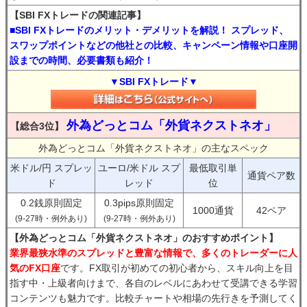
【SBI FXトレードの関連記事】
■SBI FXトレードのメリット・デメリットを解説！ スプレッド、
スワップポイントなどの他社との比較、キャンペーン情報や口座開
設までの時間、必要書類も紹介！
▼SBI FXトレード▼
外為どっとコム「外貨ネクストネオ」
【総合3位】
外為どっとコム「外貨ネクストネオ」の主なスペック
米ドル/円 スプレッ
ユーロ/米ドル スプ
最低取引単
通貨ペア数
ド
レッド
位
0.2銭原則固定
0.3pips原則固定
1000通貨
42ペア
(9-27時・例外あり)
(9-27時・例外あり)
【外為どっとコム「外貨ネクストネオ」のおすすめポイント】
業界最狭水準のスプレッドと豊富な情報で、多くのトレーダーに人
気のFX口座
です。FX取引が初めての初心者から、スキル向上を目
指す中・上級者向けまで、各自のレベルにあわせて受講できる学習
コンテンツも魅力です。比較チャートや相場の先行きを予測してく