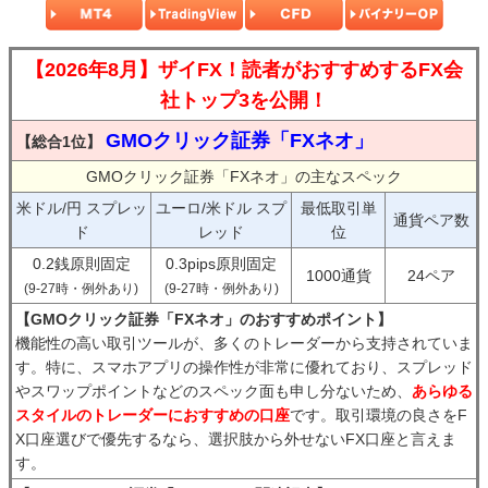
【2026年8月】ザイFX！読者がおすすめするFX会
社トップ3を公開！
GMOクリック証券「FXネオ」
【総合1位】
GMOクリック証券「FXネオ」の主なスペック
米ドル/円 スプレッ
ユーロ/米ドル スプ
最低取引単
通貨ペア数
ド
レッド
位
0.2銭原則固定
0.3pips原則固定
1000通貨
24ペア
(9-27時・例外あり)
(9-27時・例外あり)
【GMOクリック証券「FXネオ」のおすすめポイント】
機能性の高い取引ツールが、多くのトレーダーから支持されていま
す。特に、スマホアプリの操作性が非常に優れており、スプレッド
やスワップポイントなどのスペック面も申し分ないため、
あらゆる
スタイルのトレーダーにおすすめの口座
です。取引環境の良さをF
X口座選びで優先するなら、選択肢から外せないFX口座と言えま
す。