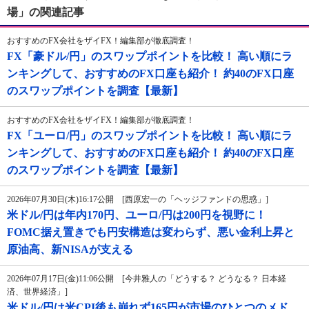
場」の関連記事
おすすめのFX会社をザイFX！編集部が徹底調査！
FX「豪ドル/円」のスワップポイントを比較！ 高い順にラ
ンキングして、おすすめのFX口座も紹介！ 約40のFX口座
のスワップポイントを調査【最新】
おすすめのFX会社をザイFX！編集部が徹底調査！
FX「ユーロ/円」のスワップポイントを比較！ 高い順にラ
ンキングして、おすすめのFX口座も紹介！ 約40のFX口座
のスワップポイントを調査【最新】
2026年07月30日(木)16:17公開 [西原宏一の「ヘッジファンドの思惑」]
米ドル/円は年内170円、ユーロ/円は200円を視野に！
FOMC据え置きでも円安構造は変わらず、悪い金利上昇と
原油高、新NISAが支える
2026年07月17日(金)11:06公開 [今井雅人の「どうする？ どうなる？ 日本経
済、世界経済」]
米ドル/円は米CPI後も崩れず165円が市場のひとつのメド