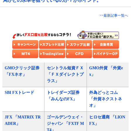
局がどの水準を狙っているのか？がポイント。
>>最新記事一覧へ
GMOクリック証券
セントラル短資ＦＸ
GMO外貨 「外貨e
「FXネオ」
「ＦＸダイレクトプ
x」
ラス」
SBI FXトレード
トレイダーズ証券
外為どっとコム
「みんなのFX」
「外貨ネクストネ
オ」
JFX 「MATRIX TR
ゴールデンウェイ・
ヒロセ通商 「LION
ADER」
ジャパン 「FXTF M
FX」
T4」