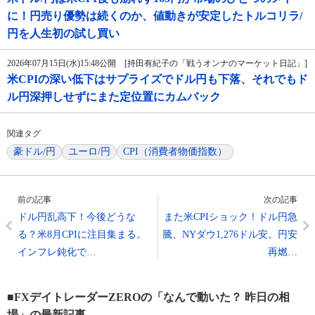
に！円売り優勢は続くのか、値動きが安定したトルコリラ/
円を人生初の試し買い
2026年07月15日(水)15:48公開 [持田有紀子の「戦うオンナのマーケット日記」]
米CPIの深い低下はサプライズでドル円も下落、それでもド
ル円深押しせずにまた定位置にカムバック
関連タグ
豪ドル/円
ユーロ/円
CPI（消費者物価指数）
前の記事
次の記事
ドル円乱高下！今後どうな
また米CPIショック！ドル円急
る？米8月CPIに注目集まる。
騰、NYダウ1,276ドル安。円安
インフレ鈍化で…
再燃…
■FXデイトレーダーZEROの「なんで動いた？ 昨日の相
場」の最新記事