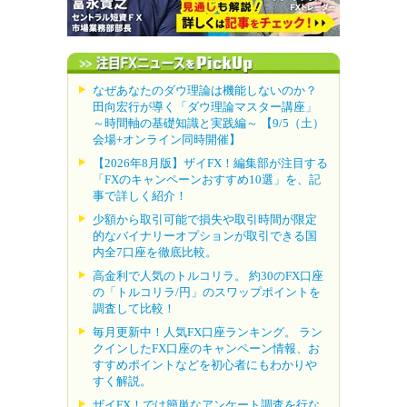
なぜあなたのダウ理論は機能しないのか？
田向宏行が導く「ダウ理論マスター講座」
～時間軸の基礎知識と実践編～ 【9/5（土）
会場+オンライン同時開催】
【2026年8月版】ザイFX！編集部が注目する
「FXのキャンペーンおすすめ10選」を、記
事で詳しく紹介！
少額から取引可能で損失や取引時間が限定
的なバイナリーオプションが取引できる国
内全7口座を徹底比較。
高金利で人気のトルコリラ。 約30のFX口座
の「トルコリラ/円」のスワップポイントを
調査して比較！
毎月更新中！人気FX口座ランキング。 ラン
クインしたFX口座のキャンペーン情報、お
すすめポイントなどを初心者にもわかりや
すく解説。
ザイFX！では簡単なアンケート調査を行な