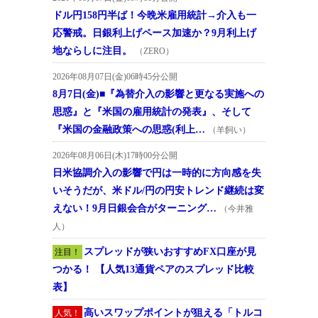
ドル円158円半ば！今晩米雇用統計→介入も一
応警戒。日銀利上げペース加速か？9月利上げ
地ならしに注目。
（ZERO）
2026年08月07日(金)06時45分公開
8月7日(金)■『為替介入の影響と更なる実施への
思惑』と『米国の雇用統計の発表』、そして
『米国の金融政策への思惑(利上…
（羊飼い）
2026年08月06日(木)17時00分公開
日米協調介入の影響で円は一時的に方向感を失
いそうだが、米ドル/円の円安トレンド継続は変
えない！9月日銀会合がターニング…
（今井雅
人）
スプレッドが狭いおすすめFX口座が見
注目！
つかる！ 【人気13通貨ペアのスプレッド比較
表】
高いスワップポイントが狙える「トルコ
人気！