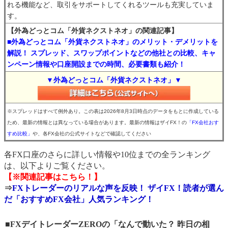
れる機能など、取引をサポートしてくれるツールも充実していま
す。
【外為どっとコム「外貨ネクストネオ」の関連記事】
■外為どっとコム「外貨ネクストネオ」のメリット・デメリットを
解説！ スプレッド、スワップポイントなどの他社との比較、キャ
ンペーン情報や口座開設までの時間、必要書類も紹介！
▼外為どっとコム「外貨ネクストネオ」▼
※スプレッドはすべて例外あり。この表は2026年8月3日時点のデータをもとに作成している
ため、最新の情報とは異なっている場合があります。最新の情報はザイFX！の
「FX会社おす
すめ比較」
や、各FX会社の公式サイトなどで確認してください
各FX口座のさらに詳しい情報や10位までの全ランキング
は、以下よりご覧ください。
【※関連記事はこちら！】
⇒
FXトレーダーのリアルな声を反映！ ザイFX！読者が選ん
だ「おすすめFX会社」人気ランキング！
■FXデイトレーダーZEROの「なんで動いた？ 昨日の相