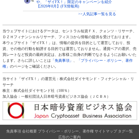
や、「ザイFX！」限定のキャンペーンを紹介
【2026年8月】(FX情報局)
>>人気記事一覧を見る
当ウェブサイトにおけるデータは、セントラル短資ＦＸ、クォンツ・リサーチ、
ＤＺＨフィナンシャルリサーチ、フィスコから情報の提供を受けております。
本ウェブサイト「ザイFX！」は、情報の提供を目的として運営しており、投
資、その他の行動を勧誘する目的では運営しておりません。通貨ペアの選択、売
買レートなど投資の最終決定は、お客様ご自身の判断でなさるようにお願いいた
します。さらに詳しいことは
「免責事項」
、
「プライバシー・ポリシー、著作
権」
のページをご確認ください。
当サイト「ザイFX！」の運営元：株式会社ダイヤモンド・フィナンシャル・リ
サーチ
株主：株式会社ダイヤモンド社（100％）
加入協会：一般社団法人日本暗号資産ビジネス協会（ＪＣＢＡ）
免責事項
会社概要
プライバシー・ポリシー、著作権
サイトマップ
タグ一覧
広告のご案内