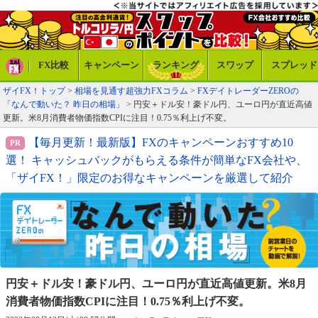
FX比較
キャンペーン
ランキング
スワップ
スプレッド
ザイFX！トップ
>
相場を見通す超強力FXコラム
>
FXデイトレーダーZEROの
「なんで動いた？ 昨日の相場」
> 円安＋ドル安！豪ドル円、ユーロ円が直近高値
更新。米8月消費者物価指数CPIに注目！0.75％利上げ不変。
【毎月更新！最新版】FXのキャンペーンおすすめ10
選！ キャッシュバックがもらえる条件が簡単なFX会社や、
「ザイFX！」限定のお得なキャンペーンを厳選して紹介
円安＋ドル安！豪ドル円、ユーロ円が直近高値更新。
米8月
消費者物価指数CPIに注目！0.75％利上げ不変。