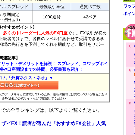
ワッ
ドル スプレッド
最低取引単位
通貨ペア数
ポイ
ips原則固定
1000通貨
42ペア
7時・例外あり)
おすすめポイント】
、多くのトレーダーに人気のFX口座
です。FX取引が初め
上級者向けまで、各自のレベルにあわせて受講できる学
相場の先行きを予測してくれる機能など、取引をサポー
関連記事】
メリット・デメリットを解説！ スプレッド、スワップポイ
報や口座開設までの時間、必要書類も紹介！
コム「外貨ネクストネオ」▼
時点のデータをもとに作成しているため、最新の情報とは異なっている場合があり
、各FX会社の公式サイトなどで確認してください
位までの全ランキングは、以下よりご覧ください。
 ザイFX！読者が選んだ「おすすめFX会社」人気