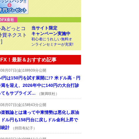
当サイト限定
キャンペーン実施中
初心者にうれしい無料オ
ンラインセミナーが充実!
FX！最新＆おすすめ記事
年08月07日(金)18時09分公開
/円は150円を試す展開に!? 米ドル高・円
焉を迎え、2026年中に140円の大台打診
ってもサプライズ…
（陳満咲杜）
年08月07日(金)15時43分公開
の楽観論とは違って中東情勢は悪化し原油
、ドル円も158円台に戻しドル金利上昇で
用統計
（持田有紀子）