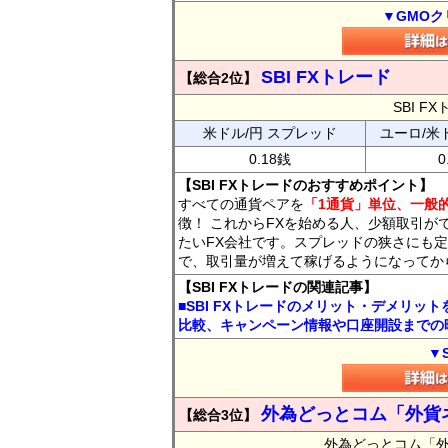
▼GMOク
SBI FXトレード
【総合2位】
SBI 
米ドル/円 スプレッド
ユーロ/米
0.18銭
0
【SBI FXトレードのおすすめポイント】
すべての通貨ペアを
「1通貨」単位、一般的
徴！ これからFXを始める人、少額取引が
たいFX会社です。スプレッドの狭さにも定
で、取引量が増えて稼げるようになってか
【SBI FXトレードの関連記事】
■SBI FXトレードのメリット・デメリッ
比較、キャンペーン情報や口座開設までの
▼
外為どっとコム「外貨
【総合3位】
外為どっとコム「