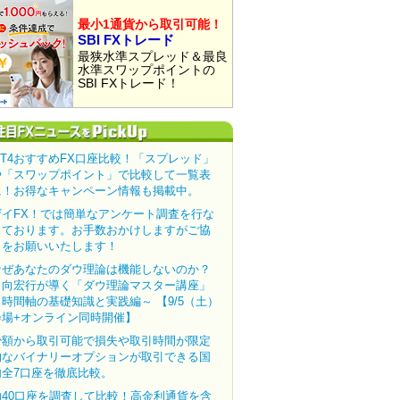
最小1通貨から取引可能！
SBI FXトレード
最狭水準スプレッド＆最良
水準スワップポイントの
SBI FXトレード！
MT4おすすめFX口座比較！「スプレッド」
や「スワップポイント」で比較して一覧表
に！お得なキャンペーン情報も掲載中。
ザイFX！では簡単なアンケート調査を行な
っております。お手数おかけしますがご協
力をお願いいたします！
なぜあなたのダウ理論は機能しないのか？
田向宏行が導く「ダウ理論マスター講座」
～時間軸の基礎知識と実践編～ 【9/5（土）
会場+オンライン同時開催】
少額から取引可能で損失や取引時間が限定
的なバイナリーオプションが取引できる国
内全7口座を徹底比較。
約40口座を調査して比較！高金利通貨を含