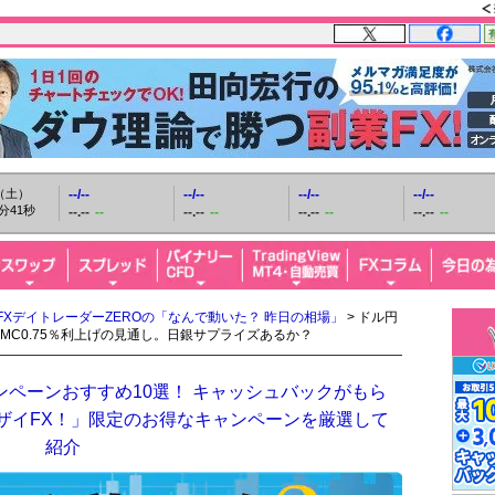
日（土）
--/--
--/--
--/--
--/--
分42秒
--.--
--
--.--
--
--.--
--
--.--
--
FXデイトレーダーZEROの「なんで動いた？ 昨日の相場」
> ドル円
OMC0.75％利上げの見通し。日銀サプライズあるか？
ンペーンおすすめ10選！ キャッシュバックがもら
「ザイFX！」限定のお得なキャンペーンを厳選して
紹介