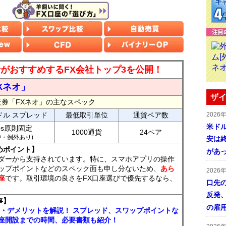
読者がおすすめするFX会社トップ3を公開！
Xネオ」
ザイ
証券「FXネオ」の主なスペック
ドル スプレッド
最低取引単位
通貨ペア数
2026
米ドル
ips原則固定
1000通貨
24ペア
7時・例外あり)
安は終
めポイント】
があ
ダーから支持されています。特に、スマホアプリの操作
ップポイントなどのスペック面も申し分ないため、
あら
2026
座
です。取引環境の良さをFX口座選びで優先するなら、
口先
反発
事】
の雇
ト・デメリットを解説！ スプレッド、スワップポイントな
座開設までの時間、必要書類も紹介！