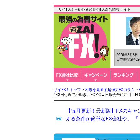
ザイFX！ - 初心者必見のFX総合情報サイト
2026年8月8
日本時間2時52
ザイFX！トップ
>
相場を見通す超強力FXコラム
>
143円付近で小動き。FOMC→日銀会合に注目！F
【毎月更新！最新版】FXのキャ
える条件が簡単なFX会社や、 