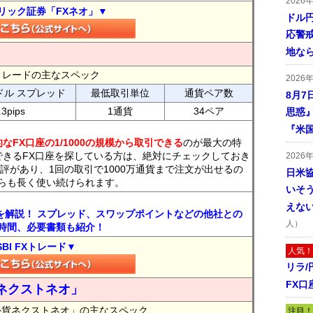
2026
リック証券「FXネオ」▼
ドル
応警
地な
FXトレードの主なスペック
2026
ドル スプレッド
最低取引単位
通貨ペア数
8月7
.3pips
1通貨
34ペア
思惑
『米
なFX口座の1/1000の規模から取引できる
のが最大の特
できるFX口座を探している方は、絶対にチェックしておき
2026
評があり、1回の取引で1000万通貨まで注文が出せるの
日米
らも長く使い続けられます。
いそ
えな
トを解説！ スプレッド、スワップポイントなどの他社との
人）
時間、必要書類も紹介！
SBI FXトレード▼
人気！
リラ
FX口
ネクストネオ」
外貨ネクストネオ」の主なスペック
注目！