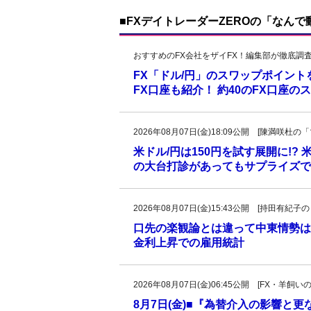
■FXデイトレーダーZEROの「なん
おすすめのFX会社をザイFX！編集部が徹底調
FX「ドル/円」のスワップポイン
FX口座も紹介！ 約40のFX口座
2026年08月07日(金)18:09公開 [陳満咲
米ドル/円は150円を試す展開に!?
の大台打診があってもサプライズで
2026年08月07日(金)15:43公開 [持田有
口先の楽観論とは違って中東情勢は
金利上昇での雇用統計
2026年08月07日(金)06:45公開 [FX・
8月7日(金)■『為替介入の影響と