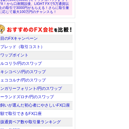
FX！から口座開設後、LIGHT FXで5万通貨以
上の取引で3000円がもらえる！さらに取引量
に応じて最大100万円のチャンスも！
注目のFXキャンペーン
スプレッド（取引コスト）
スワップポイント
トルコリラ/円のスワップ
メキシコペソ/円のスワップ
チェココルナ/円のスワップ
ハンガリーフォリント/円のスワップ
ポーランドズロチ/円のスワップ
羊飼いが選んだ初心者にやさしいFX口座
少額で取引できるFX口座
取扱通貨ペア数や取引量ランキング