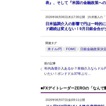
表』、そして『米国の金融政策への
2026年08月06日(木)17:00公開 [今井雅
日米協調介入の影響で円は一時的に
ド継続は変えない！9月日銀会合が
関連タグ
米ドル/円
FOMC
日銀金融政策決
前の記事
年内為替介入あるか？単独介入ならドル
いたい！ポンドドル37年ぶり…
■FXデイトレーダーZEROの「なん
2026年08月07日(金)09:11公開