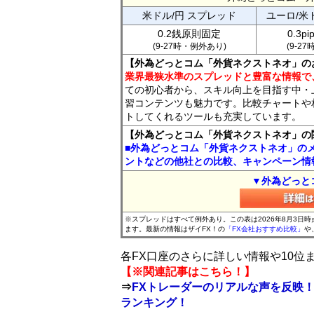
米ドル/円 スプレッド
ユーロ/米
0.2銭原則固定
0.3p
(9-27時・例外あり)
(9-2
【外為どっとコム「外貨ネクストネオ」の
業界最狭水準のスプレッドと豊富な情報で
ての初心者から、スキル向上を目指す中・
習コンテンツも魅力です。比較チャートや
トしてくれるツールも充実しています。
【外為どっとコム「外貨ネクストネオ」の
■外為どっとコム「外貨ネクストネオ」の
ントなどの他社との比較、キャンペーン情
▼外為どっと
※スプレッドはすべて例外あり。この表は2026年8月3日
ます。最新の情報はザイFX！の
「FX会社おすすめ比較」
や
各FX口座のさらに詳しい情報や10
【※関連記事はこちら！】
⇒
FXトレーダーのリアルな声を反映！
ランキング！