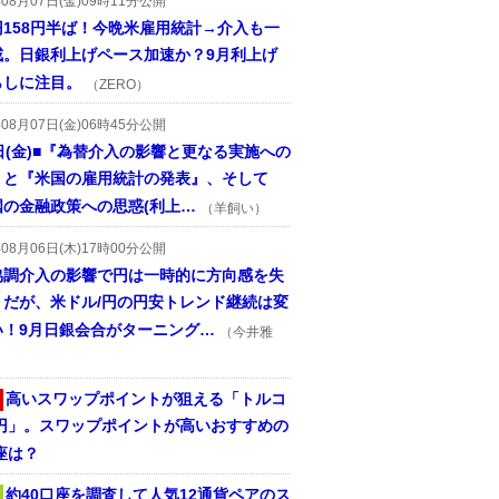
年08月07日(金)09時11分公開
円158円半ば！今晩米雇用統計→介入も一
戒。日銀利上げペース加速か？9月利上げ
らしに注目。
（ZERO）
年08月07日(金)06時45分公開
日(金)■『為替介入の影響と更なる実施への
』と『米国の雇用統計の発表』、そして
国の金融政策への思惑(利上…
（羊飼い）
年08月06日(木)17時00分公開
協調介入の影響で円は一時的に方向感を失
うだが、米ドル/円の円安トレンド継続は変
い！9月日銀会合がターニング…
（今井雅
高いスワップポイントが狙える「トルコ
/円」。スワップポイントが高いおすすめの
座は？
約40口座を調査して人気12通貨ペアのス