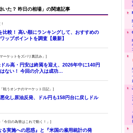
で動いた？ 昨日の相場」の関連記事
査！
トを比較！ 高い順にランキングして、おすすめの
のスワップポイントを調査【最新】
杜の「マーケットをズバリ裏読み」]
 米ドル高・円安は終焉を迎え、2026年中に140円
はない！ 今回の介入は成功…
紀子の「戦うオンナのマーケット日記」]
悪化し原油反発、ドル円も158円台に戻しドル
羊飼いの「今日の為替はこれで動く！」]
更なる実施への思惑』と『米国の雇用統計の発