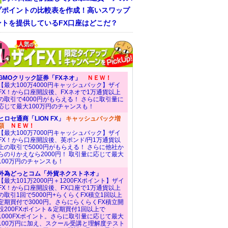
プポイントの比較表を作成！高いスワップ
ントを提供しているFX口座はどこだ？
GMOクリック証券「FXネオ」
ＮＥＷ！
【最大100万4000円キャッシュバック】ザイ
FX！から口座開設後、FXネオで1万通貨以上
の取引で4000円がもらえる！ さらに取引量に
応じて最大100万円のチャンスも！
ヒロセ通商「LION FX」
キャッシュバック増
額
ＮＥＷ！
【最大100万7000円キャッシュバック】ザイ
FX！から口座開設後、英ポンド/円1万通貨以
上の取引で5000円がもらえる！ さらに他社か
らのりかえなら2000円！ 取引量に応じて最大
100万円のチャンスも！
外為どっとコム「外貨ネクストネオ」
【最大101万2000円＋1200FXポイント】ザイ
FX！から口座開設後、FX口座で1万通貨以上
の取引1回で5000円+らくらくFX積立1回以上
定期買付で3000円。さらにらくらくFX積立開
設200FXポイント＆定期買付1回以上で
1000FXポイント。さらに取引量に応じて最大
100万円に加え、スクール受講と理解度テスト