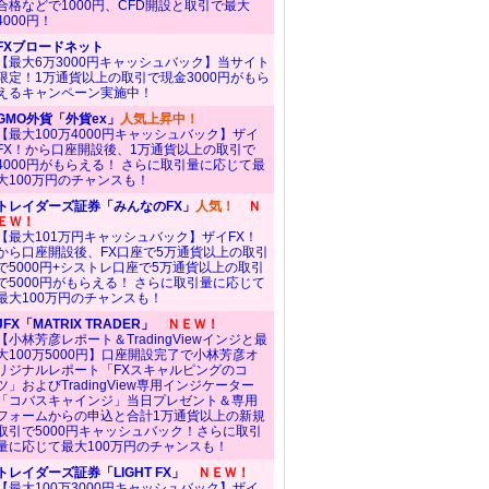
合格などで1000円、CFD開設と取引で最大
4000円！
FXブロードネット
【最大6万3000円キャッシュバック】当サイト
限定！1万通貨以上の取引で現金3000円がもら
えるキャンペーン実施中！
GMO外貨「外貨ex」
人気上昇中！
【最大100万4000円キャッシュバック】ザイ
FX！から口座開設後、1万通貨以上の取引で
4000円がもらえる！ さらに取引量に応じて最
大100万円のチャンスも！
トレイダーズ証券「みんなのFX」
人気！
Ｎ
ＥＷ！
【最大101万円キャッシュバック】ザイFX！
から口座開設後、FX口座で5万通貨以上の取引
で5000円+シストレ口座で5万通貨以上の取引
で5000円がもらえる！ さらに取引量に応じて
最大100万円のチャンスも！
JFX「MATRIX TRADER」
ＮＥＷ！
【小林芳彦レポート＆TradingViewインジと最
大100万5000円】口座開設完了で小林芳彦オ
リジナルレポート「FXスキャルピングのコ
ツ」およびTradingView専用インジケーター
「コバスキャインジ」当日プレゼント＆専用
フォームからの申込と合計1万通貨以上の新規
取引で5000円キャッシュバック！さらに取引
量に応じて最大100万円のチャンスも！
トレイダーズ証券「LIGHT FX」
ＮＥＷ！
【最大100万3000円キャッシュバック】ザイ