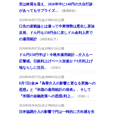
安は終焉を迎え、2026年中に140円の大台打診
があってもサプライズ…
（陳満咲杜）
2026年08月07日(金)15時43分公開
口先の楽観論とは違って中東情勢は悪化し原油
反発、ドル円も158円台に戻しドル金利上昇で
の雇用統計
（持田有紀子）
2026年08月07日(金)09時11分公開
ドル円158円半ば！今晩米雇用統計→介入も一
応警戒。日銀利上げペース加速か？9月利上げ
地ならしに注目。
（ZERO）
2026年08月07日(金)06時45分公開
8月7日(金)■『為替介入の影響と更なる実施への
思惑』と『米国の雇用統計の発表』、そして
『米国の金融政策への思惑(利上…
（羊飼い）
2026年08月06日(木)17時00分公開
日米協調介入の影響で円は一時的に方向感を失