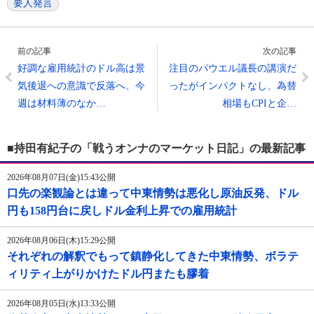
要人発言
前の記事
次の記事
好調な雇用統計のドル高は景
注目のパウエル議長の講演だ
気後退への意識で反落へ、今
ったがインパクトなし、為替
週は材料薄のなか…
相場もCPIと企…
■持田有紀子の「戦うオンナのマーケット日記」の最新記事
2026年08月07日(金)15:43公開
口先の楽観論とは違って中東情勢は悪化し原油反発、ドル
円も158円台に戻しドル金利上昇での雇用統計
2026年08月06日(木)15:29公開
それぞれの解釈でもって鎮静化してきた中東情勢、ボラテ
ィリティ上がりかけたドル円またも膠着
2026年08月05日(水)13:33公開