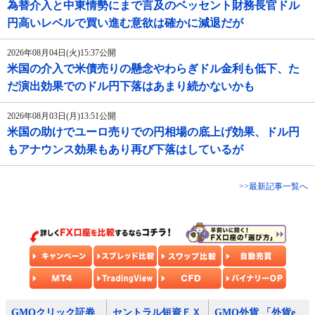
為替介入と中東情勢にまで言及のベッセント財務長官ドル
円高いレベルで買い進む意欲は確かに減退だが
2026年08月04日(火)15:37公開
米国の介入で米債売りの懸念やわらぎドル金利も低下、た
だ演出効果でのドル円下落はあまり続かないかも
2026年08月03日(月)13:51公開
米国の助けでユーロ売りでの円相場の底上げ効果、ドル円
もアナウンス効果もあり再び下落はしているが
>>最新記事一覧へ
GMOクリック証券
セントラル短資ＦＸ
GMO外貨 「外貨e