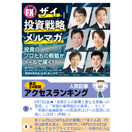
8月7日(金)■『為替介入の影響と更なる実施への
思惑』と『米国の雇用統計の発表』、そして
『米国の金融政策への思惑(利上げへの思惑に注
視)』に注目！(羊飼い)
米ドル/円は150円を試す展開に!? 米ドル高・円
安は終焉を迎え、2026年中に140円の大台打診
があってもサプライズではない！ 今回の介入は