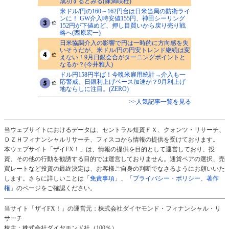
成功するとみる(陳満咲杜)
米ドル/円の160～162円台は日米当局の防衛ライ
ンに！ GW介入時安値155円、神田シーリング
152円が下値めど、押し目買いから戻り売り戦
略へ(西原宏一)
日米協調介入の影響で円は一時的に方向感を失
いそうだが、米ドル/円の円安トレンド継続は変
えない！9月日銀会合がターニングポイントと
なるか？(今井雅人)
ドル円158円半ば！今晩米雇用統計→介入も一
応警戒。日銀利上げペース加速か？9月利上げ
地ならしに注目。(ZERO)
>>人気記事一覧を見る
当ウェブサイトにおけるデータは、セントラル短資ＦＸ、クォンツ・リサーチ、
ＤＺＨフィナンシャルリサーチ、フィスコから情報の提供を受けております。
本ウェブサイト「ザイFX！」は、情報の提供を目的として運営しており、投
資、その他の行動を勧誘する目的では運営しておりません。通貨ペアの選択、売
買レートなど投資の最終決定は、お客様ご自身の判断でなさるようにお願いいた
します。さらに詳しいことは
「免責事項」
、
「プライバシー・ポリシー、著作
権」
のページをご確認ください。
当サイト「ザイFX！」の運営元：株式会社ダイヤモンド・フィナンシャル・リ
サーチ
株主：株式会社ダイヤモンド社（100％）