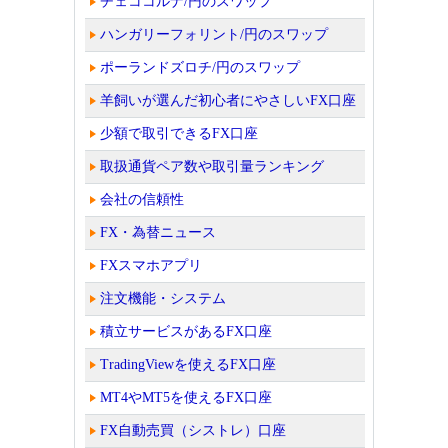
チェココルナ/円のスワップ
ハンガリーフォリント/円のスワップ
ポーランドズロチ/円のスワップ
羊飼いが選んだ初心者にやさしいFX口座
少額で取引できるFX口座
取扱通貨ペア数や取引量ランキング
会社の信頼性
FX・為替ニュース
FXスマホアプリ
注文機能・システム
積立サービスがあるFX口座
TradingViewを使えるFX口座
MT4やMT5を使えるFX口座
FX自動売買（シストレ）口座