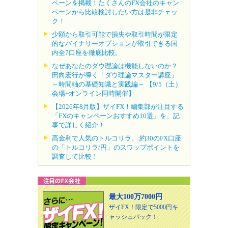
ペーンを掲載！たくさんのFX会社のキャン
ペーンから比較検討したい方は是非チェッ
ク！
少額から取引可能で損失や取引時間が限定
的なバイナリーオプションが取引できる国
内全7口座を徹底比較。
なぜあなたのダウ理論は機能しないのか？
田向宏行が導く「ダウ理論マスター講座」
～時間軸の基礎知識と実践編～ 【9/5（土）
会場+オンライン同時開催】
【2026年8月版】ザイFX！編集部が注目する
「FXのキャンペーンおすすめ10選」を、記
事で詳しく紹介！
高金利で人気のトルコリラ。 約30のFX口座
の「トルコリラ/円」のスワップポイントを
調査して比較！
最大100万7000円
ザイFX！限定で5000円キ
ャッシュバック！