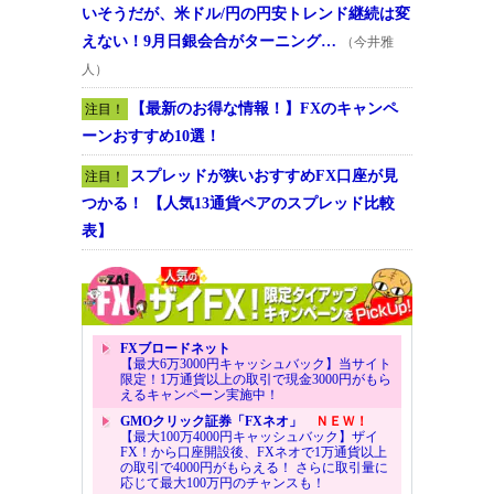
いそうだが、米ドル/円の円安トレンド継続は変
えない！9月日銀会合がターニング…
（今井雅
人）
【最新のお得な情報！】FXのキャンペ
注目！
ーンおすすめ10選！
スプレッドが狭いおすすめFX口座が見
注目！
つかる！ 【人気13通貨ペアのスプレッド比較
表】
FXブロードネット
【最大6万3000円キャッシュバック】当サイト
限定！1万通貨以上の取引で現金3000円がもら
えるキャンペーン実施中！
GMOクリック証券「FXネオ」
ＮＥＷ！
【最大100万4000円キャッシュバック】ザイ
FX！から口座開設後、FXネオで1万通貨以上
の取引で4000円がもらえる！ さらに取引量に
応じて最大100万円のチャンスも！