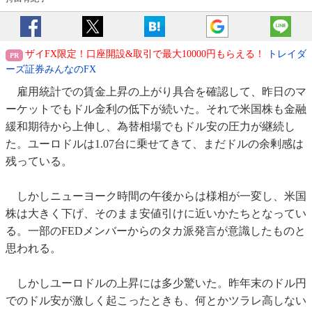
ザイFX限定！口座開設&取引で最大10000円もらえる！
トレイダ
ーズ証券みんなのFX
雇用統計での賃金上昇の上がり具合を確認して、昨日のマ
ーケットでもドル金利の低下が続いた。それで米国株も金融
緩和期待から上伸し、為替相場でもドル安の圧力が継続し
た。ユーロドルは1.07台に乗せてきて、まだドルの余剰感は
残っている。
しかしニューヨーク時間の午後からは様相が一変し、米国
株は大きく下げ、そのまま安値引けに近いかたちとなってい
る。一部のFEDメンバーからのタカ派発言が意識したものと
思われる。
しかしユーロドルの上昇には多少驚いた。昨年末のドル円
でのドル安が激しく起こったときも、何とかツラレ高しない