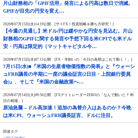
片山財務相の「GPIF活用」発言による円高は数日で消滅。
GPIFが目先の円安を変え…
2026年07月15日(水)14:19公開 [ザイFX！投資戦略＆勝ち方研究！]
【今週の見通し】米ドル/円は緩やかな円安を見込む。片山
財務相のGPIFに関する発言や予想下回る米CPIでも米ドル
安・円高は限定的（マットキャピタル今…
2026年07月15日(水)07:15公開 [FX・羊飼いの「今日の為替はこれで動く！」]
7月15日(水)■『米国の生産者物価指数の発表』と『ウォーシ
ュFRB議長の半期に一度の議会証言(2日目・上院銀行委員
会)』、そして『米国の金融政策へ…
2026年07月14日(火)09:56公開 [FXデイトレーダーZEROの「なんで動いた？ 昨
日の相場」]
原油急騰→ドル高加速！追加の為替介入はあるのか？今晩
は米CPI、ウォーシュFRB議長証言、ドルに注目。
関連タグ