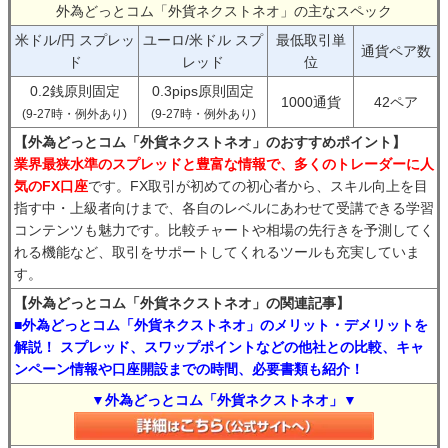
外為どっとコム「外貨ネクストネオ」の主なスペック
米ドル/円 スプレッ
ユーロ/米ドル スプ
最低取引単
通貨ペア数
ド
レッド
位
0.2銭原則固定
0.3pips原則固定
1000通貨
42ペア
(9-27時・例外あり)
(9-27時・例外あり)
【外為どっとコム「外貨ネクストネオ」のおすすめポイント】
業界最狭水準のスプレッドと豊富な情報で、多くのトレーダーに人
気のFX口座
です。FX取引が初めての初心者から、スキル向上を目
指す中・上級者向けまで、各自のレベルにあわせて受講できる学習
コンテンツも魅力です。比較チャートや相場の先行きを予測してく
れる機能など、取引をサポートしてくれるツールも充実していま
す。
【外為どっとコム「外貨ネクストネオ」の関連記事】
■外為どっとコム「外貨ネクストネオ」のメリット・デメリットを
解説！ スプレッド、スワップポイントなどの他社との比較、キャ
ンペーン情報や口座開設までの時間、必要書類も紹介！
▼外為どっとコム「外貨ネクストネオ」▼