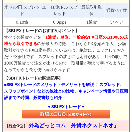
米ドル/円 スプレッ
ユーロ/米ドル スプ
最低取引単
通貨ペア数
ド
レッド
位
0.18銭
0.3pips
1通貨
34ペア
【SBI FXトレードのおすすめポイント】
すべての通貨ペアを
「1通貨」単位、一般的なFX口座の1/1000の規
模から取引できる
のが最大の特徴！ これからFXを始める人、少額
取引ができるFX口座を探している方は、絶対にチェックしておき
たいFX会社です。スプレッドの狭さにも定評があり、1回の取引で
1000万通貨まで注文が出せるので、取引量が増えて稼げるように
なってからも長く使い続けられます。
【SBI FXトレードの関連記事】
■SBI FXトレードのメリット・デメリットを解説！ スプレッド、
スワップポイントなどの他社との比較、キャンペーン情報や口座開
設までの時間、必要書類も紹介！
▼SBI FXトレード▼
外為どっとコム「外貨ネクストネオ」
【総合3位】