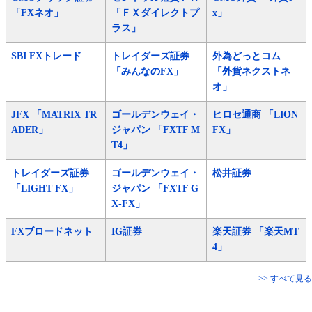
「FXネオ」
「ＦＸダイレクトプ
x」
ラス」
SBI FXトレード
トレイダーズ証券
外為どっとコム
「みんなのFX」
「外貨ネクストネ
オ」
JFX 「MATRIX TR
ゴールデンウェイ・
ヒロセ通商 「LION
ADER」
ジャパン 「FXTF M
FX」
T4」
トレイダーズ証券
ゴールデンウェイ・
松井証券
「LIGHT FX」
ジャパン 「FXTF G
X-FX」
FXブロードネット
IG証券
楽天証券 「楽天MT
4」
>> すべて見る