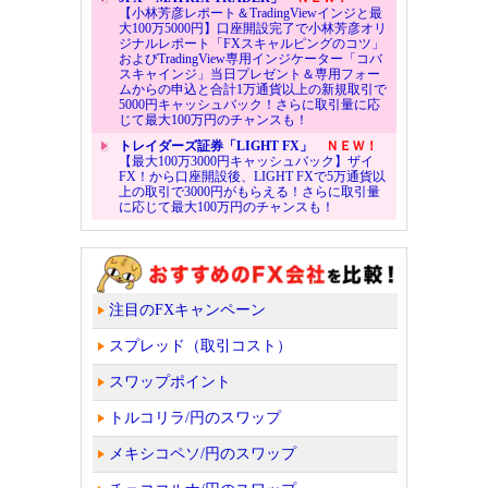
【小林芳彦レポート＆TradingViewインジと最
大100万5000円】口座開設完了で小林芳彦オリ
ジナルレポート「FXスキャルピングのコツ」
およびTradingView専用インジケーター「コバ
スキャインジ」当日プレゼント＆専用フォー
ムからの申込と合計1万通貨以上の新規取引で
5000円キャッシュバック！さらに取引量に応
じて最大100万円のチャンスも！
トレイダーズ証券「LIGHT FX」
ＮＥＷ！
【最大100万3000円キャッシュバック】ザイ
FX！から口座開設後、LIGHT FXで5万通貨以
上の取引で3000円がもらえる！さらに取引量
に応じて最大100万円のチャンスも！
注目のFXキャンペーン
スプレッド（取引コスト）
スワップポイント
トルコリラ/円のスワップ
メキシコペソ/円のスワップ