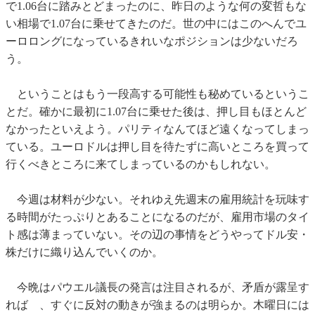
で1.06台に踏みとどまったのに、昨日のような何の変哲もな
い相場で1.07台に乗せてきたのだ。世の中にはこのへんでユ
ーロロングになっているきれいなポジションは少ないだろ
う。
ということはもう一段高する可能性も秘めているというこ
とだ。確かに最初に1.07台に乗せた後は、押し目もほとんど
なかったといえよう。パリティなんてほど遠くなってしまっ
ている。ユーロドルは押し目を待たずに高いところを買って
行くべきところに来てしまっているのかもしれない。
今週は材料が少ない。それゆえ先週末の雇用統計を玩味す
る時間がたっぷりとあることになるのだが、雇用市場のタイ
ト感は薄まっていない。その辺の事情をどうやってドル安・
株だけに織り込んでいくのか。
今晩はパウエル議長の発言は注目されるが、矛盾が露呈す
れば 、すぐに反対の動きが強まるのは明らか。木曜日には