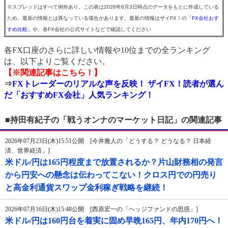
※スプレッドはすべて例外あり。この表は2026年8月3日時点のデータをもとに作成している
ため、最新の情報とは異なっている場合があります。最新の情報はザイFX！の
「FX会社おす
すめ比較」
や、各FX会社の公式サイトなどで確認してください
各FX口座のさらに詳しい情報や10位までの全ランキング
は、以下よりご覧ください。
【※関連記事はこちら！】
⇒
FXトレーダーのリアルな声を反映！ ザイFX！読者が選ん
だ「おすすめFX会社」人気ランキング！
■持田有紀子の「戦うオンナのマーケット日記」の関連記事
2026年07月23日(木)15:51公開 [今井雅人の「どうする？ どうなる？ 日本経
済、世界経済」]
米ドル/円は165円程度まで放置されるか？片山財務相の発言
から円安への懸念は伝わってこない！クロス円での円売り
と高金利通貨スワップ金利稼ぎ戦略を継続！
2026年07月16日(木)15:48公開 [西原宏一の「ヘッジファンドの思惑」]
米ドル/円は160円台を着実に固め早晩165円、年内170円へ！