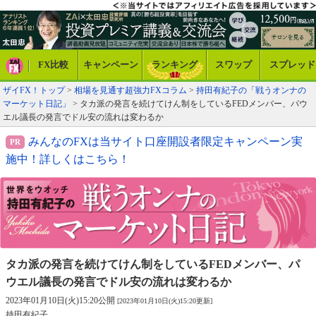
FX比較
キャンペーン
ランキング
スワップ
スプレッド
ザイFX！トップ
>
相場を見通す超強力FXコラム
>
持田有紀子の「戦うオンナの
マーケット日記」
> タカ派の発言を続けてけん制をしているFEDメンバー、パウ
エル議長の発言でドル安の流れは変わるか
みんなのFXは当サイト口座開設者限定キャンペーン実
施中！詳しくはこちら！
タカ派の発言を続けてけん制をしているFEDメンバー、
パ
ウエル議長の発言でドル安の流れは変わるか
2023年01月10日(火)15:20公開
[2023年01月10日(火)15:20更新]
持田有紀子