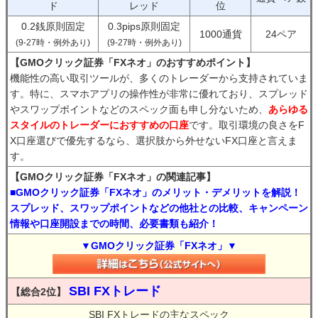
ド
レッド
位
0.2銭原則固定
0.3pips原則固定
1000通貨
24ペア
(9-27時・例外あり)
(9-27時・例外あり)
【GMOクリック証券「FXネオ」のおすすめポイント】
機能性の高い取引ツールが、多くのトレーダーから支持されていま
す。特に、スマホアプリの操作性が非常に優れており、スプレッド
やスワップポイントなどのスペック面も申し分ないため、
あらゆる
スタイルのトレーダーにおすすめの口座
です。取引環境の良さをF
X口座選びで優先するなら、選択肢から外せないFX口座と言えま
す。
【GMOクリック証券「FXネオ」の関連記事】
■GMOクリック証券「FXネオ」のメリット・デメリットを解説！
スプレッド、スワップポイントなどの他社との比較、キャンペーン
情報や口座開設までの時間、必要書類も紹介！
▼GMOクリック証券「FXネオ」▼
SBI FXトレード
【総合2位】
SBI FXトレードの主なスペック