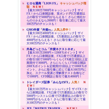
ヒロセ通商「LION FX」
キャッシュバック増
額
ＮＥＷ！
【最大100万7000円キャッシュバック】ザイ
FX！から口座開設後、英ポンド/円1万通貨以
上の取引で5000円がもらえる！ さらに他社か
らのりかえなら2000円！ 取引量に応じて最大
100万円のチャンスも！
GMO外貨「外貨ex」
人気上昇中！
【最大100万4000円キャッシュバック】ザイ
FX！から口座開設後、1万通貨以上の取引で
4000円がもらえる！ さらに取引量に応じて最
大100万円のチャンスも！
外為どっとコム「外貨ネクストネオ」
【最大101万2000円＋1200FXポイント】ザイ
FX！から口座開設後、FX口座で1万通貨以上
の取引1回で5000円+らくらくFX積立1回以上定
期買付で3000円。さらにらくらくFX積立開設
200FXポイント＆定期買付1回以上で1000FXポ
イント。さらに取引量に応じて最大100万円に
加え、スクール受講と理解度テスト合格など
で1000円、CFD開設と取引で最大4000円！
トレイダーズ証券「みんなのFX」
人気！
Ｎ
ＥＷ！
【最大101万円キャッシュバック】ザイFX！か
ら口座開設後、FX口座で5万通貨以上の取引で
5000円+シストレ口座で5万通貨以上の取引で
5000円がもらえる！ さらに取引量に応じて最
大100万円のチャンスも！
JFX「MATRIX TRADER」
ＮＥＷ！