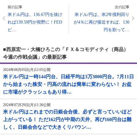
前の記事
次の記事
米ドル円は、136.67円を抜け
米ドル/円は、米2年債利回り
れば139.59円が視野に！FED
が4％に再び接近すれば、130
ピ…
円を割って…
■西原宏一・大橋ひろこの「ＦＸ＆コモディティ（商品）
今週の作戦会議」の最新記事
2024年08月05日(月)12:05公開
米ドル/円は一時144円台、日経平均は3万3000円台。7月11日
から始まった株安・円高の流れは簡単に変わらない！ お盆
に市場がクラッシュもあり得…
2024年07月29日(月)11:30公開
米ドル/円はこれまでの日銀会合後、必ずと言っていいほど
上がっている！ ただ162円が中期の天井、再び160円台は難
しく、日銀会合などで大きくリバウン…