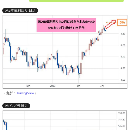
米2年債利回り 日足
（出所：
TradingView
）
米ドル/円 日足