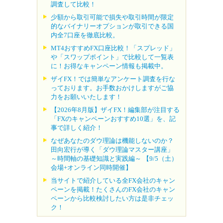
調査して比較！
少額から取引可能で損失や取引時間が限定
的なバイナリーオプションが取引できる国
内全7口座を徹底比較。
MT4おすすめFX口座比較！「スプレッド」
や「スワップポイント」で比較して一覧表
に！お得なキャンペーン情報も掲載中。
ザイFX！では簡単なアンケート調査を行な
っております。お手数おかけしますがご協
力をお願いいたします！
【2026年8月版】ザイFX！編集部が注目する
「FXのキャンペーンおすすめ10選」を、記
事で詳しく紹介！
なぜあなたのダウ理論は機能しないのか？
田向宏行が導く「ダウ理論マスター講座」
～時間軸の基礎知識と実践編～ 【9/5（土）
会場+オンライン同時開催】
当サイトで紹介している全FX会社のキャン
ペーンを掲載！たくさんのFX会社のキャン
ペーンから比較検討したい方は是非チェッ
ク！