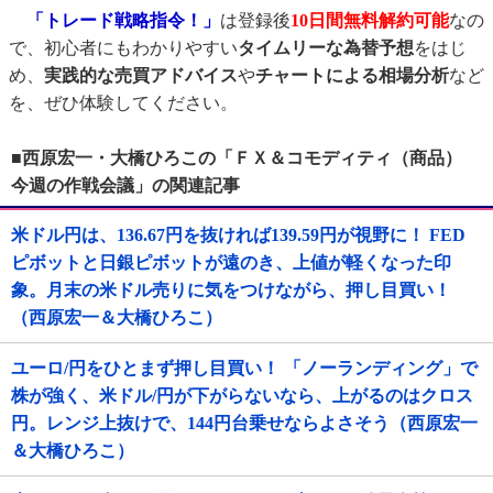
「トレード戦略指令！」
は登録後
10日間
無料解約可能
なの
で、初心者にもわかりやすい
タイムリーな為替予想
をはじ
め、
実践的な売買アドバイス
や
チャートによる相場分析
など
を、ぜひ体験してください。
■西原宏一・大橋ひろこの「ＦＸ＆コモディティ（商品）
今週の作戦会議」の関連記事
米ドル円は、136.67円を抜ければ139.59円が視野に！ FED
ピボットと日銀ピボットが遠のき、上値が軽くなった印
象。月末の米ドル売りに気をつけながら、押し目買い！
（西原宏一＆大橋ひろこ）
ユーロ/円をひとまず押し目買い！ 「ノーランディング」で
株が強く、米ドル/円が下がらないなら、上がるのはクロス
円。レンジ上抜けで、144円台乗せならよさそう（西原宏一
＆大橋ひろこ）