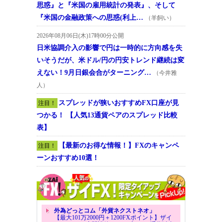
思惑』と『米国の雇用統計の発表』、そして
『米国の金融政策への思惑(利上…
（羊飼い）
2026年08月06日(木)17時00分公開
日米協調介入の影響で円は一時的に方向感を失
いそうだが、米ドル/円の円安トレンド継続は変
えない！9月日銀会合がターニング…
（今井雅
人）
スプレッドが狭いおすすめFX口座が見
注目！
つかる！ 【人気13通貨ペアのスプレッド比較
表】
【最新のお得な情報！】FXのキャンペ
注目！
ーンおすすめ10選！
外為どっとコム「外貨ネクストネオ」
【最大101万2000円＋1200FXポイント】ザイ