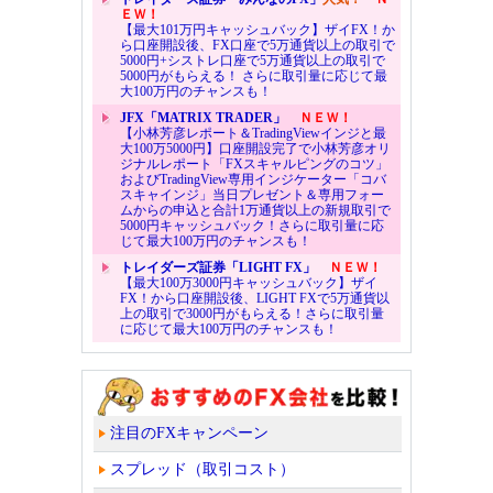
ＥＷ！
【最大101万円キャッシュバック】ザイFX！か
ら口座開設後、FX口座で5万通貨以上の取引で
5000円+シストレ口座で5万通貨以上の取引で
5000円がもらえる！ さらに取引量に応じて最
大100万円のチャンスも！
JFX「MATRIX TRADER」
ＮＥＷ！
【小林芳彦レポート＆TradingViewインジと最
大100万5000円】口座開設完了で小林芳彦オリ
ジナルレポート「FXスキャルピングのコツ」
およびTradingView専用インジケーター「コバ
スキャインジ」当日プレゼント＆専用フォー
ムからの申込と合計1万通貨以上の新規取引で
5000円キャッシュバック！さらに取引量に応
じて最大100万円のチャンスも！
トレイダーズ証券「LIGHT FX」
ＮＥＷ！
【最大100万3000円キャッシュバック】ザイ
FX！から口座開設後、LIGHT FXで5万通貨以
上の取引で3000円がもらえる！さらに取引量
に応じて最大100万円のチャンスも！
注目のFXキャンペーン
スプレッド（取引コスト）