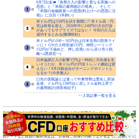
8月7日(金)■『為替介入の影響と更なる実施への
思惑』と『米国の雇用統計の発表』、そして
『米国の金融政策への思惑(利上げへの思惑に注
視)』に注目！(羊飼い)
米ドル/円は150円を試す展開に!? 米ドル高・円
安は終焉を迎え、2026年中に140円の大台打診
があってもサプライズではない！ 今回の介入は
成功するとみる(陳満咲杜)
米ドル/円の160～162円台は日米当局の防衛ライ
ンに！ GW介入時安値155円、神田シーリング
152円が下値めど、押し目買いから戻り売り戦
略へ(西原宏一)
日米協調介入の影響で円は一時的に方向感を失
いそうだが、米ドル/円の円安トレンド継続は変
えない！9月日銀会合がターニングポイントと
なるか？(今井雅人)
口先の楽観論とは違って中東情勢は悪化し原油
反発、ドル円も158円台に戻しドル金利上昇で
の雇用統計(持田有紀子)
>>人気記事一覧を見る
当ウェブサイトにおけるデータは、セントラル短資ＦＸ、クォンツ・リサーチ、
ＤＺＨフィナンシャルリサーチ、フィスコから情報の提供を受けております。
本ウェブサイト「ザイFX！」は、情報の提供を目的として運営しており、投
資、その他の行動を勧誘する目的では運営しておりません。通貨ペアの選択、売
買レートなど投資の最終決定は、お客様ご自身の判断でなさるようにお願いいた