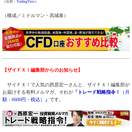
（出所：
TradingView
）
（構成／ミドルマン・高城泰）
【ザイＦＸ！編集部からのお知らせ】
ザイＦＸ！で人気の西原宏一さんと、ザイＦＸ！編集部が
お届けする有料メルマガ、それが
「トレード戦略指令！
（月
額：6600円・税込）
」
です。