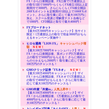
FX！から口座開設後、FX口座で1万通貨以上
の取引1回で5000円+らくらくFX積立1回以上定
期買付で3000円。さらにらくらくFX積立開設
200FXポイント＆定期買付1回以上で1000FXポ
イント。さらに取引量に応じて最大100万円に
加え、スクール受講と理解度テスト合格など
で1000円、CFD開設と取引で最大4000円！
FXブロードネット
【最大6万3000円キャッシュバック】当サイト
限定！1万通貨以上の取引で現金3000円がもら
えるキャンペーン実施中！
ヒロセ通商「LION FX」
キャッシュバック増
額
ＮＥＷ！
【最大100万7000円キャッシュバック】ザイ
FX！から口座開設後、英ポンド/円1万通貨以
上の取引で5000円がもらえる！ さらに他社か
らのりかえなら2000円！ 取引量に応じて最大
100万円のチャンスも！
GMOクリック証券「FXネオ」
ＮＥＷ！
【最大100万4000円キャッシュバック】ザイ
FX！から口座開設後、FXネオで1万通貨以上
の取引で4000円がもらえる！ さらに取引量に
応じて最大100万円のチャンスも！
GMO外貨「外貨ex」
人気上昇中！
【最大100万4000円キャッシュバック】ザイ
FX！から口座開設後、1万通貨以上の取引で
4000円がもらえる！ さらに取引量に応じて最
大100万円のチャンスも！
トレイダーズ証券「みんなのFX」
人気！
Ｎ