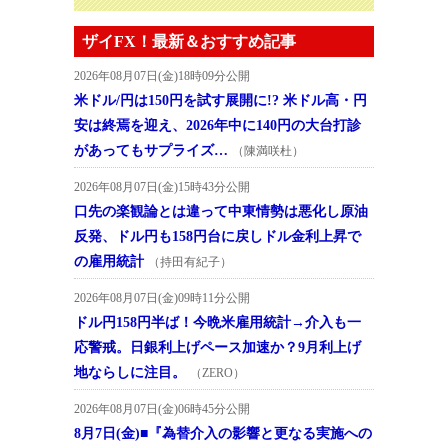
ザイFX！最新＆おすすめ記事
2026年08月07日(金)18時09分公開
米ドル/円は150円を試す展開に!? 米ドル高・円
安は終焉を迎え、2026年中に140円の大台打診
があってもサプライズ…
（陳満咲杜）
2026年08月07日(金)15時43分公開
口先の楽観論とは違って中東情勢は悪化し原油
反発、ドル円も158円台に戻しドル金利上昇で
の雇用統計
（持田有紀子）
2026年08月07日(金)09時11分公開
ドル円158円半ば！今晩米雇用統計→介入も一
応警戒。日銀利上げペース加速か？9月利上げ
地ならしに注目。
（ZERO）
2026年08月07日(金)06時45分公開
8月7日(金)■『為替介入の影響と更なる実施への