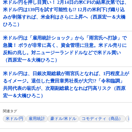
米ドル/円を押し目買い！ 2月14日の米CPIの結果次第では、
米ドル/円は139円を試す可能性も!? 12月の米利下げ織り込
みが剥落すれば、米金利はさらに上昇へ（西原宏一＆大橋
ひろこ）
米ドル/円は「雇用統計ショック」から「雨宮氏へ打診」で
急騰！ ボラが非常に高く、資金管理に注意。米ドル売りに
反転の兆し。対ニュージーランドドルなどで米ドル買い
（西原宏一＆大橋ひろこ）
米ドル/円は、日銀次期総裁が雨宮氏となれば、1円程度上が
るイメージ。退任した豊田章男社長が大穴!?「令和臨調」
共同代表の翁氏が、次期副総裁となれば円高リスク（西原
宏一＆大橋ひろこ）
関連タグ
米ドル/円
雇用統計
豪ドル/米ドル
コモディティ（商品）