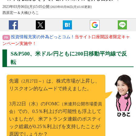
2023年03月06日(月)15:05公開
[2023年03月06日(月)15:05更新]
西原宏一＆大橋ひろこ
投資情報充実の外為どっとコム！
当サイト口座開設者限定キャ
ンペーン実施中！
S&P500、米ドル/円ともに200日移動平均線で反
転
先週
は、株式市場が上昇し、
（2月27日～）
リスクオン的なムードで終えました。
3月22日（水）のFOMC
（米連邦公開市場委員
での、0.5％利上げの可能性も浮上して
会）
いましたが、米アトランタ連銀のボスティ
ック総裁が0.25％利上げを支持したことが
原因でしょうか？