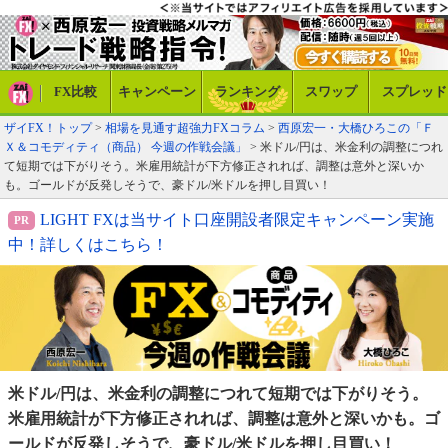
FX比較
キャンペーン
ランキング
スワップ
スプレッド
ザイFX！トップ
>
相場を見通す超強力FXコラム
>
西原宏一・大橋ひろこの「Ｆ
Ｘ＆コモディティ（商品） 今週の作戦会議」
> 米ドル/円は、米金利の調整につれ
て短期では下がりそう。米雇用統計が下方修正されれば、調整は意外と深いか
も。ゴールドが反発しそうで、豪ドル/米ドルを押し目買い！
LIGHT FXは当サイト口座開設者限定キャンペーン実施
中！詳しくはこちら！
米ドル/円は、米金利の調整につれて短期では下がりそう。
米雇用統計が下方修正されれば、調整は意外と深いかも。
ゴ
ールドが反発しそうで、豪ドル/米ドルを押し目買い！