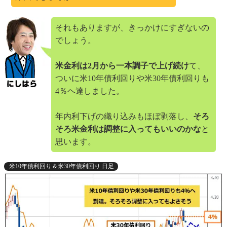
それもありますが、きっかけにすぎないの
でしょう。
米金利は2月から一本調子で上げ続け
て、
ついに米10年債利回りや米30年債利回りも
4％ヘ達しました。
年内利下げの織り込みもほぼ剥落し、
そろ
そろ米金利は調整に入ってもいいのかな
と
思います。
米10年債利回り＆米30年債利回り 日足