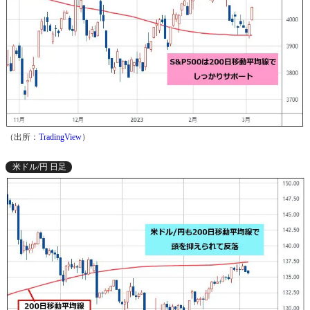
（出所：
TradingView
）
米ドル/円 日足