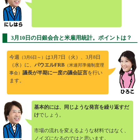
3月10日の日銀会合と米雇用統計。ポイントは？
今週
は3月7日（火）、3月8日
（3月6日～）
（水）に、
パウエルFRB
（米連邦準備制度理
議長が半期に一度の議会証言
を行い
事会）
ます。
基本的には、同じような発言を繰り返すだ
け
でしょう。
市場の流れを変えるような材料ではなく、
ノイズになるのではと思います。