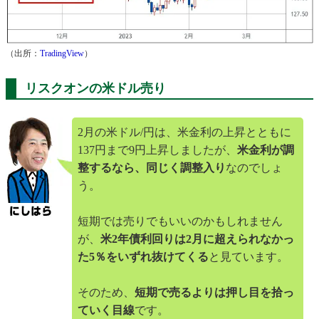
（出所：
TradingView
）
リスクオンの米ドル売り
2月の米ドル/円は、米金利の上昇とともに
137円まで9円上昇しましたが、
米金利が調
整するなら、同じく調整入り
なのでしょ
う。
短期では売りでもいいのかもしれません
が、
米2年債利回りは2月に超えられなかっ
た5％をいずれ抜けてくる
と見ています。
そのため、
短期で売るよりは押し目を拾っ
ていく目線
です。