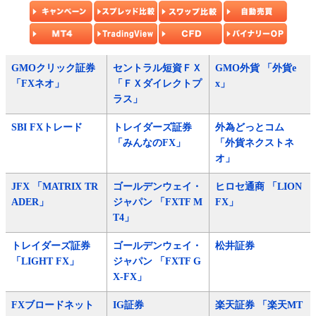
GMOクリック証券
セントラル短資ＦＸ
GMO外貨 「外貨e
「FXネオ」
「ＦＸダイレクトプ
x」
ラス」
SBI FXトレード
トレイダーズ証券
外為どっとコム
「みんなのFX」
「外貨ネクストネ
オ」
JFX 「MATRIX TR
ゴールデンウェイ・
ヒロセ通商 「LION
ADER」
ジャパン 「FXTF M
FX」
T4」
トレイダーズ証券
ゴールデンウェイ・
松井証券
「LIGHT FX」
ジャパン 「FXTF G
X-FX」
FXブロードネット
IG証券
楽天証券 「楽天MT