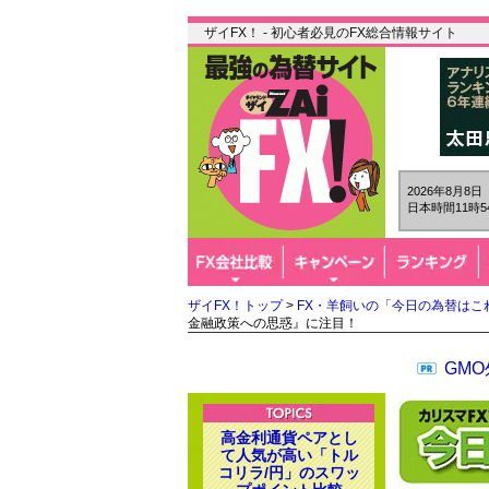
ザイFX！ - 初心者必見のFX総合情報サイト
2026年8月8
日本時間11時5
ザイFX！トップ
>
FX・羊飼いの「今日の為替はこ
金融政策への思惑』に注目！
GM
高金利通貨ペアとし
て人気が高い「トル
コリラ/円」のスワッ