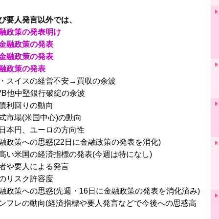
び要人発言以外では、
融政策の発表明け
金融政策の発表
金融政策の発表
融政策の発表
・スイスの経営不安→買収の余波
VB他中堅銀行破綻の余波
債利回りの動向
式市場(米国中心)の動向
日本円、ユーロの方向性
融政策への思惑(22日に金融政策の発表を消化)
高い米国の経済指標の発表(今週は特になし)
者や要人による発言
のリスク許容度
融政策への思惑(先週・16日に金融政策の発表を消化済み)
ンフレの動向(経済指標や要人発言などで今後への思惑高