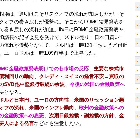
相場は、週明けこそリスクオフの流れが加速したが、そ
クオフの巻き戻しが優勢に。そこからFOMC結果発表を
て巻き戻しの流れが加速。昨日にFOMC金融政策発表＆
RB議長の記者会見を受けて、米ドル売り・日本円買い・
の流れが優勢となって、ドル円は一時131円ちょうど付近
、ユーロドルは一時1.09前半まで上昇した。
OMC金融政策発表明けでの各市場の反応
、
主要な株式市
債利回りの動向
、
クレディ・スイスの経営不安→買収の
のSVB他中堅銀行破綻の余波
、
今後の米国の金融政策へ
要となる。
ドルと日本円、ユーロの方向性
、
米国のリセッション懸
オフの流れ
、
米国のインフレ動向
、
欧州の金融政策への
の金融政策への思惑
、
次期日銀総裁・副総裁の方針
、
金
要人による発言
などにも注意したい。