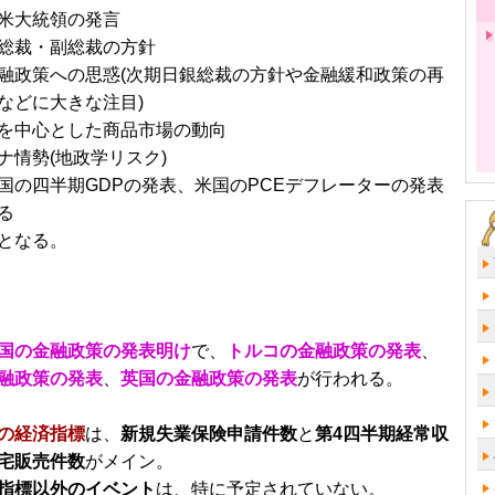
米大統領の発言
総裁・副総裁の方針
融政策への思惑(次期日銀総裁の方針や金融緩和政策の再
などに大きな注目)
を中心とした商品市場の動向
ナ情勢(地政学リスク)
国の四半期GDPの発表、米国のPCEデフレーターの発表
る
となる。
国の金融政策の発表明け
で、
トルコの金融政策の発表
、
融政策の発表
、
英国の金融政策の発表
が行われる。
の経済指標
は、
新規失業保険申請件数
と
第4四半期経常収
宅販売件数
がメイン。
指標以外のイベント
は、特に予定されていない。