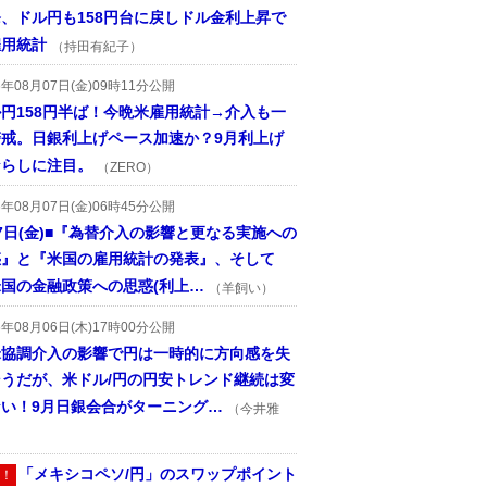
、ドル円も158円台に戻しドル金利上昇で
雇用統計
（持田有紀子）
6年08月07日(金)09時11分公開
円158円半ば！今晩米雇用統計→介入も一
警戒。日銀利上げペース加速か？9月利上げ
ならしに注目。
（ZERO）
6年08月07日(金)06時45分公開
7日(金)■『為替介入の影響と更なる実施への
惑』と『米国の雇用統計の発表』、そして
国の金融政策への思惑(利上…
（羊飼い）
6年08月06日(木)17時00分公開
米協調介入の影響で円は一時的に方向感を失
そうだが、米ドル/円の円安トレンド継続は変
ない！9月日銀会合がターニング…
（今井雅
「メキシコペソ/円」のスワップポイント
！