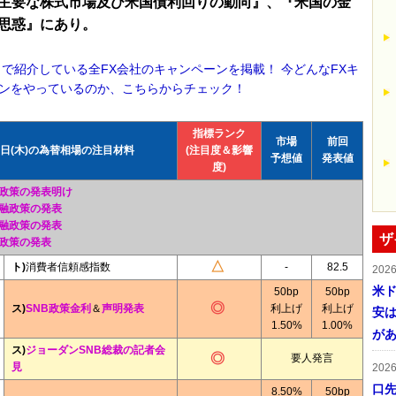
主要な株式市場及び米国債利回りの動向』、『米国の金
思惑』にあり。
！で紹介している全FX会社のキャンペーンを掲載！ 今どんなFXキ
ンをやっているのか、こちらからチェック！
指標ランク
市場
前回
3日(木)の為替相場の注目材料
(注目度＆影響
予想値
発表値
度)
政策の発表明け
融政策の発表
融政策の発表
ザ
政策の発表
ト)
消費者信頼感指数
-
82.5
202
米ド
50bp
50bp
ス)
SNB政策金利
＆
声明発表
利上げ
利上げ
安は
1.50%
1.00%
が
ス)
ジョーダンSNB総裁の記者会
要人発言
見
202
口
8.50%
50bp