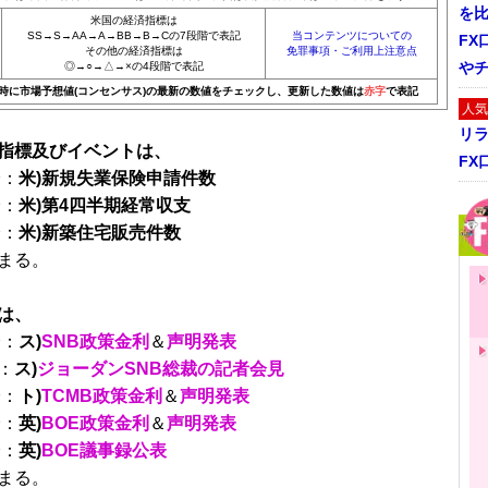
を
米国の経済指標は
SS→S→AA→A→BB→B→Cの7段階で表記
当コンテンツについての
FX
その他の経済指標は
免罪事項・ご利用上注意点
や
◎→○→△→×の4段階で表記
20時に市場予想値(コンセンサス)の最新の数値をチェックし、更新した数値は
赤字
で表記
人気
リ
指標及びイベントは、
FX
分：
米)新規失業保険申請件数
分：
米)第4四半期経常収支
分：
米)新築住宅販売件数
まる。
は、
分：
ス)
SNB政策金利
＆
声明発表
：
ス)
ジョーダンSNB総裁の記者会見
分：
ト)
TCMB政策金利
＆
声明発表
分：
英)
BOE政策金利
＆
声明発表
分：
英)
BOE議事録公表
まる。