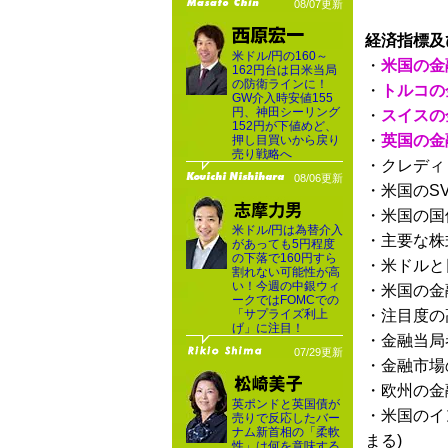
08/07更新
経済指標及
米ドル/円の160～
・
米国の金
162円台は日米当局
の防衛ラインに！
・
トルコの
GW介入時安値155
円、神田シーリング
・
スイスの
152円が下値めど、
・
英国の金
押し目買いから戻り
売り戦略へ
・クレディ
08/06更新
・米国のS
・米国の国
米ドル/円は為替介入
・主要な株
があっても5円程度
の下落で160円すら
・米ドルと
割れない可能性が高
い！今週の中銀ウィ
・米国の金
ークではFOMCでの
「サプライズ利上
・注目度の
げ」に注目！
・金融当局
07/29更新
・金融市場
・欧州の金
英ポンドと英国債が
・米国のイ
売りで反応したバー
ナム新首相の「柔軟
まる)
性」は何を意味する