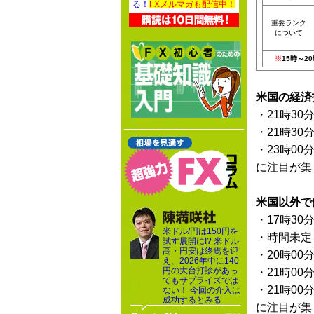
る！
FXメルマガも配信中！
重要ランク
について
※
15時～
米国の経済
・21時30
・21時30
・23時00
に注目が集
米国以外で
・17時30
米ドル/円は150円を
・時間未定
試す展開に!? 米ドル
高・円安は終焉を迎
・20時00
え、2026年中に140
円の大台打診があっ
・21時00
てもサプライズでは
・21時00
ない！ 今回の介入は
成功するとみる
に注目が集