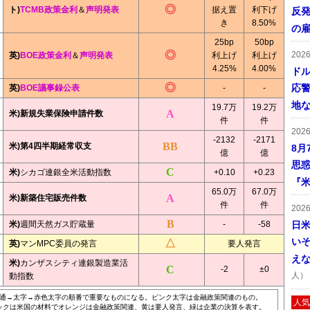
ト)
TCMB政策金利
＆
声明発表
据え置
利下げ
反発
き
8.50%
の
25bp
50bp
202
英)
BOE政策金利
＆
声明発表
利上げ
利上げ
4.25%
4.00%
ドル
応
英)
BOE議事録公表
-
-
地
19.7万
19.2万
米)新規失業保険申請件数
件
件
202
-2132
-2171
米)第4四半期経常収支
8月
億
億
思
米)
シカゴ連銀全米活動指数
+0.10
+0.23
『米
65.0万
67.0万
米)新築住宅販売件数
件
件
202
米)
週間天然ガス貯蔵量
-
-58
日
い
英)
マンMPC委員の発言
要人発言
え
米)
カンザスシティ連銀製造業活
-2
±0
人）
動指数
通→太字→赤色太字の順番で重要なものになる。ピンク太字は金融政策関連のもの。
人気
ックは米国の材料でオレンジは金融政策関連、黄は要人発言、緑は企業の決算を表す。