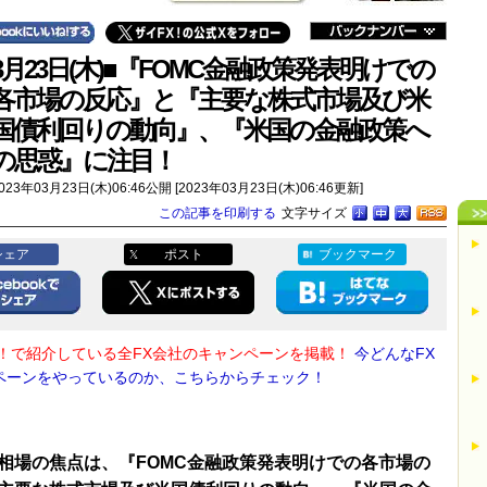
3月23日(木)■『FOMC金融政策発表明けでの
各市場の反応』と『主要な株式市場及び米
国債利回りの動向』、『米国の金融政策へ
の思惑』に注目！
023年03月23日(木)06:46公開 [2023年03月23日(木)06:46更新]
この記事を印刷する
文字サイズ
シェア
ポスト
ブックマーク
X！で紹介している全FX会社のキャンペーンを掲載！
今どんなFX
ペーンをやっているのか、こちらからチェック！
相場の焦点は、『FOMC金融政策発表明けでの各市場の