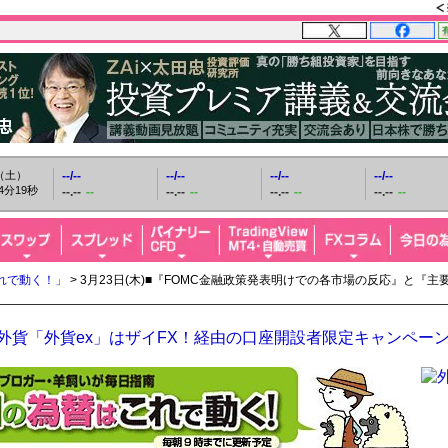
日（土）
--/--
--/--
--/--
--/--
4分20秒
--.--
--
--.--
--
--.--
--
--.--
--
れで動く！」
> 3月23日(木)■『FOMC金融政策発表明けでの各市場の反応』と
O外貨「外貨ex」はザイFX！経由の口座開設者限定キャンペー