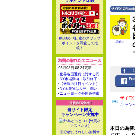
プポイント比較
約30のFX口座のスワップ
羊飼い
ポイントを調査して比
較！
2
08月08日 08:24更新
世界各国通貨に対する円
NY市場動向（取引終了
【来週の注目イベント】
NY金先物は反発、弱い
ニューヨーク外国為替市
ザイF
キャン
当サイト限定
キャンペーン実施中
本日の為替
初心者にうれしい無料オ