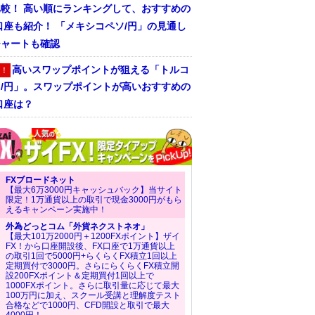
比較！ 高い順にランキングして、おすすめの
口座も紹介！ 「メキシコペソ/円」の見通し
チャートも確認
高いスワップポイントが狙える「トルコ
！
ラ/円」。スワップポイントが高いおすすめの
口座は？
FXブロードネット
【最大6万3000円キャッシュバック】当サイト
限定！1万通貨以上の取引で現金3000円がもら
えるキャンペーン実施中！
外為どっとコム「外貨ネクストネオ」
【最大101万2000円＋1200FXポイント】ザイ
FX！から口座開設後、FX口座で1万通貨以上
の取引1回で5000円+らくらくFX積立1回以上
定期買付で3000円。さらにらくらくFX積立開
設200FXポイント＆定期買付1回以上で
1000FXポイント。さらに取引量に応じて最大
100万円に加え、スクール受講と理解度テスト
合格などで1000円、CFD開設と取引で最大