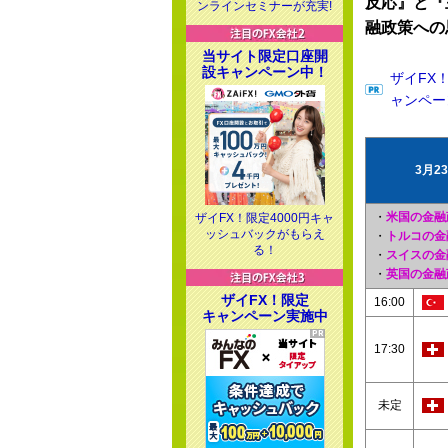
反応』と『
ンラインセミナーが充実!
融政策への
当サイト限定口座開
設キャンペーン中！
ザイFX
ャンペー
3月2
・
米国の金融
ザイFX！限定4000円キャ
ッシュバックがもらえ
・
トルコの金
る！
・
スイスの金
・
英国の金融
ザイFX！限定
16:00
キャンペーン実施中
17:30
未定