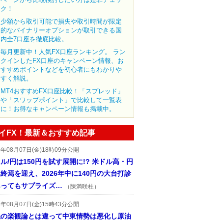
ク！
少額から取引可能で損失や取引時間が限定
的なバイナリーオプションが取引できる国
内全7口座を徹底比較。
毎月更新中！人気FX口座ランキング。 ラン
クインしたFX口座のキャンペーン情報、お
すすめポイントなどを初心者にもわかりや
すく解説。
MT4おすすめFX口座比較！「スプレッド」
や「スワップポイント」で比較して一覧表
に！お得なキャンペーン情報も掲載中。
イFX！最新＆おすすめ記事
6年08月07日(金)18時09分公開
ル/円は150円を試す展開に!? 米ドル高・円
終焉を迎え、2026年中に140円の大台打診
あってもサプライズ…
（陳満咲杜）
6年08月07日(金)15時43分公開
先の楽観論とは違って中東情勢は悪化し原油