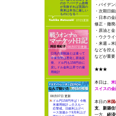
のか？バーナム政権
・バイデン
が失敗すれば英国の
将来は本当に厳しい
・次期日銀
ものになる！
・日本の金
07/21更新
修正・撤廃
・原油と金
・ウクライ
・来週→米
08月07日更新
などを控え
口先の楽観論とは違って
などが重要
中東情勢は悪化し原油反
発、 ドル円も158円台に
戻しドル金利上昇での雇
★★★
用統計
本日は、
米
スイスの金
08月07日 更新
ドル円158円半ば！今晩
本日の
米国
米雇用統計→介入も一
支
、
新築住
応警戒。日銀利上げペ
ース加速か？9月利上げ
一方、
経済