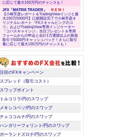
に応じて最大100万円のチャンスも！
JFX「MATRIX TRADER」
ＮＥＷ！
【小林芳彦レポート＆TradingViewインジと最
大100万5000円】口座開設完了で小林芳彦オ
リジナルレポート「FXスキャルピングのコ
ツ」およびTradingView専用インジケーター
「コバスキャインジ」当日プレゼント＆専用
フォームからの申込と合計1万通貨以上の新規
取引で5000円キャッシュバック！さらに取引
量に応じて最大100万円のチャンスも！
注目のFXキャンペーン
スプレッド（取引コスト）
スワップポイント
トルコリラ/円のスワップ
メキシコペソ/円のスワップ
チェココルナ/円のスワップ
ハンガリーフォリント/円のスワップ
ポーランドズロチ/円のスワップ