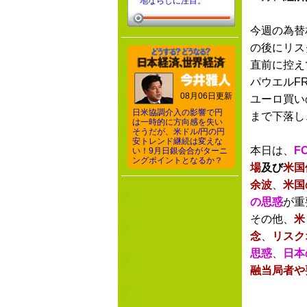
地ならしに注目。
今週の為替
の後にリス
直前に控え
パウエルF
08月06日更新
ユーロ買い
日米協調介入の影響で円
まで下落し
は一時的に方向感を失い
そうだが、米ドル/円の円
安トレンド継続は変えな
本日は、
F
い！9月日銀会合がターニ
ングポイントとなるか？
場
及び
米国
余波
、
米国
の思惑
が重
その他、
米
念
、
リスク
思惑
、
日本
融当局者や