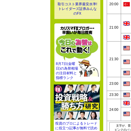
取引コスト業界最安水準!
20:00
トレイダーズ証券みんな
のFX
21:00
21:30
8月7日(金曜
日)の為替相場
の注目材料と
指標ランク
23:00
23:30
24:00
投資のプロによるトレード
文字が、普
に役立つ記事が無料で読め
ピンクのバ