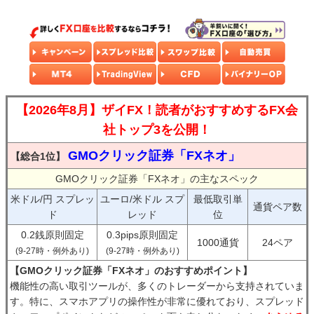
【2026年8月】ザイFX！読者がおすすめするFX会
社トップ3を公開！
GMOクリック証券「FXネオ」
【総合1位】
GMOクリック証券「FXネオ」の主なスペック
米ドル/円 スプレッ
ユーロ/米ドル スプ
最低取引単
通貨ペア数
ド
レッド
位
0.2銭原則固定
0.3pips原則固定
1000通貨
24ペア
(9-27時・例外あり)
(9-27時・例外あり)
【GMOクリック証券「FXネオ」のおすすめポイント】
機能性の高い取引ツールが、多くのトレーダーから支持されていま
す。特に、スマホアプリの操作性が非常に優れており、スプレッド