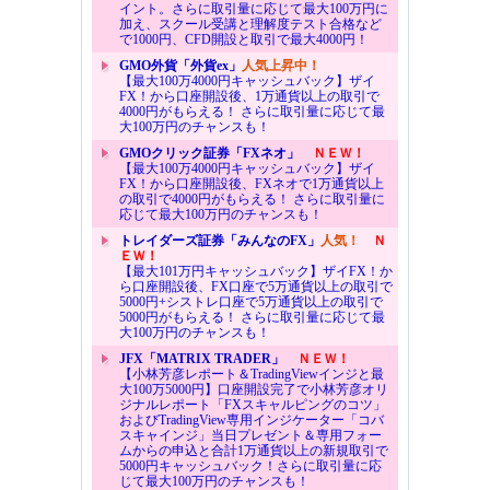
イント。さらに取引量に応じて最大100万円に
加え、スクール受講と理解度テスト合格など
で1000円、CFD開設と取引で最大4000円！
GMO外貨「外貨ex」
人気上昇中！
【最大100万4000円キャッシュバック】ザイ
FX！から口座開設後、1万通貨以上の取引で
4000円がもらえる！ さらに取引量に応じて最
大100万円のチャンスも！
GMOクリック証券「FXネオ」
ＮＥＷ！
【最大100万4000円キャッシュバック】ザイ
FX！から口座開設後、FXネオで1万通貨以上
の取引で4000円がもらえる！ さらに取引量に
応じて最大100万円のチャンスも！
トレイダーズ証券「みんなのFX」
人気！
Ｎ
ＥＷ！
【最大101万円キャッシュバック】ザイFX！か
ら口座開設後、FX口座で5万通貨以上の取引で
5000円+シストレ口座で5万通貨以上の取引で
5000円がもらえる！ さらに取引量に応じて最
大100万円のチャンスも！
JFX「MATRIX TRADER」
ＮＥＷ！
【小林芳彦レポート＆TradingViewインジと最
大100万5000円】口座開設完了で小林芳彦オリ
ジナルレポート「FXスキャルピングのコツ」
およびTradingView専用インジケーター「コバ
スキャインジ」当日プレゼント＆専用フォー
ムからの申込と合計1万通貨以上の新規取引で
5000円キャッシュバック！さらに取引量に応
じて最大100万円のチャンスも！