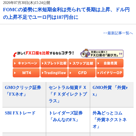
2026年07月30日(木)15:24公開
FOMCの姿勢に米短期金利は売られて長期は上昇、ドル円
の上昇不足でユーロ円は187円台に
>>最新記事一覧へ
GMOクリック証券
セントラル短資ＦＸ
GMO外貨 「外貨e
「FXネオ」
「ＦＸダイレクトプ
x」
ラス」
SBI FXトレード
トレイダーズ証券
外為どっとコム
「みんなのFX」
「外貨ネクストネ
オ」