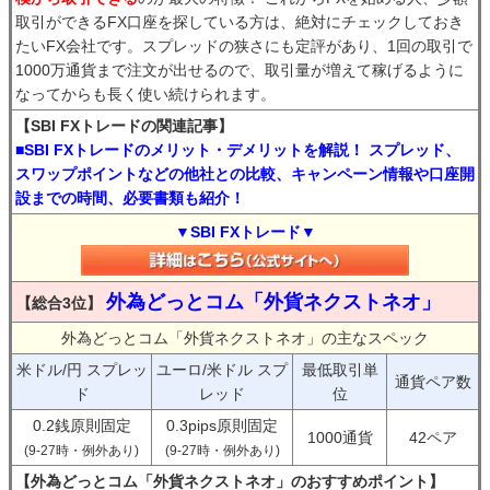
取引ができるFX口座を探している方は、絶対にチェックしておき
たいFX会社です。スプレッドの狭さにも定評があり、1回の取引で
1000万通貨まで注文が出せるので、取引量が増えて稼げるように
なってからも長く使い続けられます。
【SBI FXトレードの関連記事】
■SBI FXトレードのメリット・デメリットを解説！ スプレッド、
スワップポイントなどの他社との比較、キャンペーン情報や口座開
設までの時間、必要書類も紹介！
▼SBI FXトレード▼
外為どっとコム「外貨ネクストネオ」
【総合3位】
外為どっとコム「外貨ネクストネオ」の主なスペック
米ドル/円 スプレッ
ユーロ/米ドル スプ
最低取引単
通貨ペア数
ド
レッド
位
0.2銭原則固定
0.3pips原則固定
1000通貨
42ペア
(9-27時・例外あり)
(9-27時・例外あり)
【外為どっとコム「外貨ネクストネオ」のおすすめポイント】