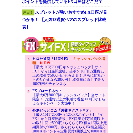
ポイントを提供しているFX口座はどこだ？
スプレッドが狭いおすすめFX口座が見
注目！
つかる！ 【人気13通貨ペアのスプレッド比較
表】
ヒロセ通商「LION FX」
キャッシュバック増
額
ＮＥＷ！
【最大100万7000円キャッシュバック】ザイ
FX！から口座開設後、英ポンド/円1万通貨以
上の取引で5000円がもらえる！ さらに他社か
らのりかえなら2000円！ 取引量に応じて最大
100万円のチャンスも！
FXブロードネット
【最大6万3000円キャッシュバック】当サイト
限定！1万通貨以上の取引で現金3000円がもら
えるキャンペーン実施中！
外為どっとコム「外貨ネクストネオ」
【最大101万2000円＋1200FXポイント】ザイ
FX！から口座開設後、FX口座で1万通貨以上
の取引1回で5000円+らくらくFX積立1回以上定
期買付で3000円。さらにらくらくFX積立開設
200FXポイント＆定期買付1回以上で1000FXポ