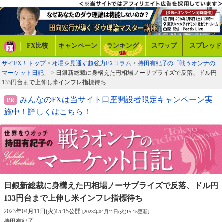
FX比較
キャンペーン
ランキング
スワップ
スプレッド
ザイFX！トップ
>
相場を見通す超強力FXコラム
>
持田有紀子の「戦うオンナの
マーケット日記」
> 日銀新総裁に身構えた円相場ノーサプライズで反落、ドル円
133円台まで上伸し米インフレ指標待ち
みんなのFXは当サイト口座開設者限定キャンペーン実
施中！詳しくはこちら！
日銀新総裁に身構えた円相場ノーサプライズで反落、
ドル円
133円台まで上伸し米インフレ指標待ち
2023年04月11日(火)15:15公開
[2023年04月11日(火)15:15更新]
持田有紀子