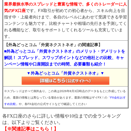
業界最狭水準のスプレッドと豊富な情報で、多くのトレーダーに人
気のFX口座
です。FX取引が初めての初心者から、スキル向上を目
指す中・上級者向けまで、各自のレベルにあわせて受講できる学習
コンテンツも魅力です。比較チャートや相場の先行きを予測してく
れる機能など、取引をサポートしてくれるツールも充実していま
す。
【外為どっとコム「外貨ネクストネオ」の関連記事】
■外為どっとコム「外貨ネクストネオ」のメリット・デメリットを
解説！ スプレッド、スワップポイントなどの他社との比較、キャ
ンペーン情報や口座開設までの時間、必要書類も紹介！
▼外為どっとコム「外貨ネクストネオ」▼
※スプレッドはすべて例外あり。この表は2026年8月3日時点のデータをもとに作成している
ため、最新の情報とは異なっている場合があります。最新の情報はザイFX！の
「FX会社おす
すめ比較」
や、各FX会社の公式サイトなどで確認してください
各FX口座のさらに詳しい情報や10位までの全ランキング
は、以下よりご覧ください。
【※関連記事はこちら！】