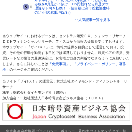
み線を8月足が下抜け、155円割れなら月足ダウ
理論が下向き転換！ 下値目処は高市総裁誕生時
の147円の窓(田向宏行)
>>人気記事一覧を見る
当ウェブサイトにおけるデータは、セントラル短資ＦＸ、クォンツ・リサーチ、
ＤＺＨフィナンシャルリサーチ、フィスコから情報の提供を受けております。
本ウェブサイト「ザイFX！」は、情報の提供を目的として運営しており、投
資、その他の行動を勧誘する目的では運営しておりません。通貨ペアの選択、売
買レートなど投資の最終決定は、お客様ご自身の判断でなさるようにお願いいた
します。さらに詳しいことは
「免責事項」
、
「プライバシー・ポリシー、著作
権」
のページをご確認ください。
当サイト「ザイFX！」の運営元：株式会社ダイヤモンド・フィナンシャル・リ
サーチ
株主：株式会社ダイヤモンド社（100％）
加入協会：一般社団法人日本暗号資産ビジネス協会（ＪＣＢＡ）
免責事項
会社概要
プライバシー・ポリシー、著作権
サイトマップ
タグ一覧