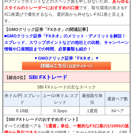
やスワップポイントなどのスペック面も申し分ないため、
あらゆる
スタイルのトレーダーにおすすめの口座
です。取引環境の良さをF
X口座選びで優先するなら、選択肢から外せないFX口座と言えま
す。
【GMOクリック証券「FXネオ」の関連記事】
■GMOクリック証券「FXネオ」のメリット・デメリットを解説！
スプレッド、スワップポイントなどの他社との比較、キャンペーン
情報や口座開設までの時間、必要書類も紹介！
▼GMOクリック証券「FXネオ」▼
SBI FXトレード
【総合2位】
SBI FXトレードの主なスペック
米ドル/円 スプレッ
ユーロ/米ドル スプ
最低取引単
通貨ペア数
ド
レッド
位
0.18銭
0.3pips
1通貨
34ペア
【SBI FXトレードのおすすめポイント】
すべての通貨ペアを
「1通貨」単位、一般的なFX口座の1/1000の規
模から取引できる
のが最大の特徴！ これからFXを始める人、少額