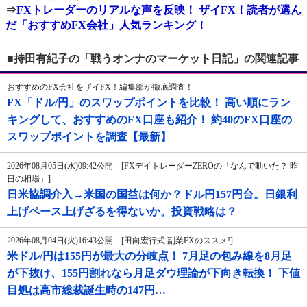
⇒
FXトレーダーのリアルな声を反映！ ザイFX！読者が選ん
だ「おすすめFX会社」人気ランキング！
■持田有紀子の「戦うオンナのマーケット日記」の関連記事
おすすめのFX会社をザイFX！編集部が徹底調査！
FX「ドル/円」のスワップポイントを比較！ 高い順にラン
キングして、おすすめのFX口座も紹介！ 約40のFX口座の
スワップポイントを調査【最新】
2026年08月05日(水)09:42公開 [FXデイトレーダーZEROの「なんで動いた？ 昨
日の相場」]
日米協調介入→米国の国益は何か？ドル円157円台。日銀利
上げペース上げざるを得ないか。投資戦略は？
2026年08月04日(火)16:43公開 [田向宏行式 副業FXのススメ!]
米ドル/円は155円が最大の分岐点！ 7月足の包み線を8月足
が下抜け、155円割れなら月足ダウ理論が下向き転換！ 下値
目処は高市総裁誕生時の147円…