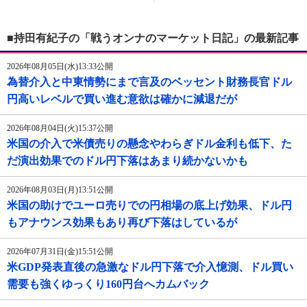
■持田有紀子の「戦うオンナのマーケット日記」の最新記事
2026年08月05日(水)13:33公開
為替介入と中東情勢にまで言及のベッセント財務長官ドル
円高いレベルで買い進む意欲は確かに減退だが
2026年08月04日(火)15:37公開
米国の介入で米債売りの懸念やわらぎドル金利も低下、た
だ演出効果でのドル円下落はあまり続かないかも
2026年08月03日(月)13:51公開
米国の助けでユーロ売りでの円相場の底上げ効果、ドル円
もアナウンス効果もあり再び下落はしているが
2026年07月31日(金)15:51公開
米GDP発表直後の急激なドル円下落で介入憶測、ドル買い
需要も強くゆっくり160円台へカムバック