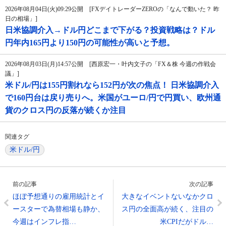
2026年08月04日(火)09:29公開 [FXデイトレーダーZEROの「なんで動いた？ 昨
日の相場」]
日米協調介入→ドル円どこまで下がる？投資戦略は？ドル
円年内165円より150円の可能性が高いと予想。
2026年08月03日(月)14:57公開 [西原宏一・叶内文子の「FX＆株 今週の作戦会
議」]
米ドル/円は155円割れなら152円が次の焦点！ 日米協調介入
で160円台は戻り売りへ。米国がユーロ/円で円買い、欧州通
貨のクロス円の反落が続くか注目
関連タグ
米ドル/円
前の記事
次の記事
ほぼ予想通りの雇用統計とイ
大きなイベントないなかクロ
ースターで為替相場も静か、
ス円の全面高が続く、注目の
今週はインフレ指…
米CPIだがドル…