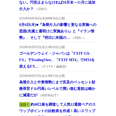
ない。円安止まらなければ10月末～11月に追加
介入か？
（ZERO）
2026年08月06日(木)06時50分公開
8月6日(木)■『為替介入の影響と更なる実施への
思惑(先週と週明けに実施あり)』と『イラン情
勢』、そして『明日に米国の…
（羊飼い）
2026年08月05日(水)13時56分公開
ゴールデンウェイ・ジャパンは「FXTF GX-
FX」でTradingView、「FXTF MT4」でMT4を
使えるFX…
（ザイFX！編集部）
2026年08月05日(水)13時33分公開
為替介入と中東情勢にまで言及のベッセント財
務長官ドル円高いレベルで買い進む意欲は確か
に減退だが
（持田有紀子）
約40口座を調査して人気12通貨ペアのス
注目！
ワップポイントの比較表を作成！高いスワップ