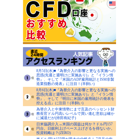
8月5日(水)■『為替介入の影響と更なる実施への
思惑(先週と週明けに実施あり)』と『イラン情
勢』、そして『米国のADP雇用統計とISM非製
造業指数の発表』に注目！(羊飼い)
8月6日(木)■『為替介入の影響と更なる実施への
思惑(先週と週明けに実施あり)』と『イラン情
勢』、そして『明日に米国の雇用統計の発表を
控える点』に注目！(羊飼い)
為替介入と中東情勢にまで言及のベッセント財
務長官ドル円高いレベルで買い進む意欲は確か
に減退だが(持田有紀子)
日米協調介入→米国の国益は何か？ドル円157
円台。日銀利上げペース上げざるを得ないか。
投資戦略は？(ZERO)
米ドル/円は155円が最大の分岐点！ 7月足の包