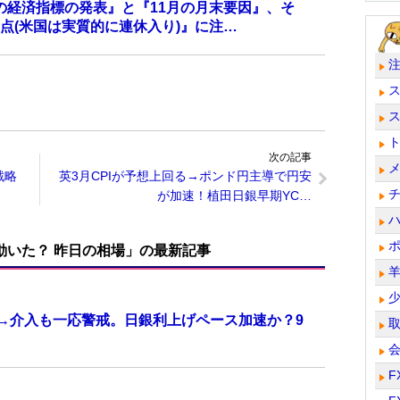
米国の経済指標の発表』と『11月の月末要因』、そ
点(米国は実質的に連休入り)』に注…
次の記事
戦略
英3月CPIが予想上回る→ポンド円主導で円安
が加速！植田日銀早期YC…
で動いた？ 昨日の相場」の最新記事
計→介入も一応警戒。日銀利上げペース加速か？9
F