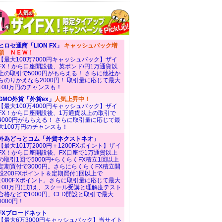
ヒロセ通商「LION FX」
キャッシュバック増
額
ＮＥＷ！
【最大100万7000円キャッシュバック】ザイ
FX！から口座開設後、英ポンド/円1万通貨以
上の取引で5000円がもらえる！ さらに他社か
らのりかえなら2000円！ 取引量に応じて最大
100万円のチャンスも！
GMO外貨「外貨ex」
人気上昇中！
【最大100万4000円キャッシュバック】ザイ
FX！から口座開設後、1万通貨以上の取引で
4000円がもらえる！ さらに取引量に応じて最
大100万円のチャンスも！
外為どっとコム「外貨ネクストネオ」
【最大101万2000円＋1200FXポイント】ザイ
FX！から口座開設後、FX口座で1万通貨以上
の取引1回で5000円+らくらくFX積立1回以上
定期買付で3000円。さらにらくらくFX積立開
設200FXポイント＆定期買付1回以上で
1000FXポイント。さらに取引量に応じて最大
100万円に加え、スクール受講と理解度テスト
合格などで1000円、CFD開設と取引で最大
4000円！
FXブロードネット
【最大6万3000円キャッシュバック】当サイト