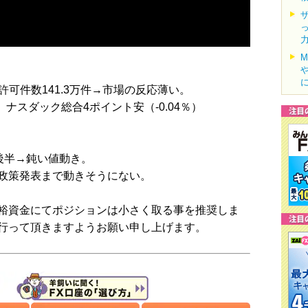
設許可件数141.3万件→市場の反応薄い。
）、ナスダック総合4ポイント安（-0.04％）
9後半→鈍い値動き。
政策発表まで動きそうにない。
裕資金にてポジションは小さく取る事を推奨しま
行って頂きますようお願い申し上げます。