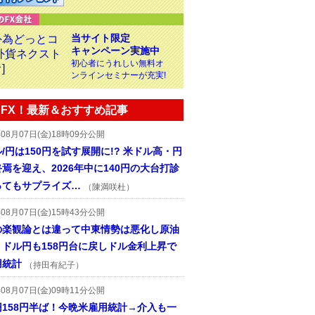
当サイト限定
キャンペーン実施中
初心者にうれしい無料オ
ンラインセミナーが充実!
FX！最新＆おすすめ記事
年08月07日(金)18時09分公開
/円は150円を試す展開に!? 米ドル高・円
焉を迎え、2026年中に140円の大台打診
ってもサプライズ…
（陳満咲杜）
年08月07日(金)15時43分公開
の楽観論とは違って中東情勢は悪化し原油
、ドル円も158円台に戻しドル金利上昇で
用統計
（持田有紀子）
年08月07日(金)09時11分公開
円158円半ば！今晩米雇用統計→介入も一