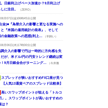
戒。日銀利上げペース加速か？9月利上げ
らしに注目。
（ZERO）
年08月07日(金)06時45分公開
日(金)■『為替介入の影響と更なる実施への
』と『米国の雇用統計の発表』、そして
国の金融政策への思惑(利上…
（羊飼い）
年08月06日(木)17時00分公開
協調介入の影響で円は一時的に方向感を失
うだが、米ドル/円の円安トレンド継続は変
い！9月日銀会合がターニング…
（今井雅
スプレッドが狭いおすすめFX口座が見つ
！ 【人気13通貨ペアのスプレッド比較表】
高いスワップポイントが狙える「トルコ
/円」。スワップポイントが高いおすすめの
座は？