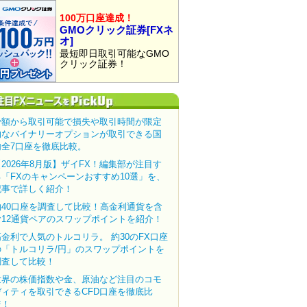
100万口座達成！
GMOクリック証券[FXネ
オ]
最短即日取引可能なGMO
クリック証券！
少額から取引可能で損失や取引時間が限定
的なバイナリーオプションが取引できる国
内全7口座を徹底比較。
【2026年8月版】ザイFX！編集部が注目す
る「FXのキャンペーンおすすめ10選」を、
記事で詳しく紹介！
約40口座を調査して比較！高金利通貨を含
む12通貨ペアのスワップポイントを紹介！
高金利で人気のトルコリラ。 約30のFX口座
の「トルコリラ/円」のスワップポイントを
調査して比較！
世界の株価指数や金、原油など注目のコモ
ディティを取引できるCFD口座を徹底比
較！