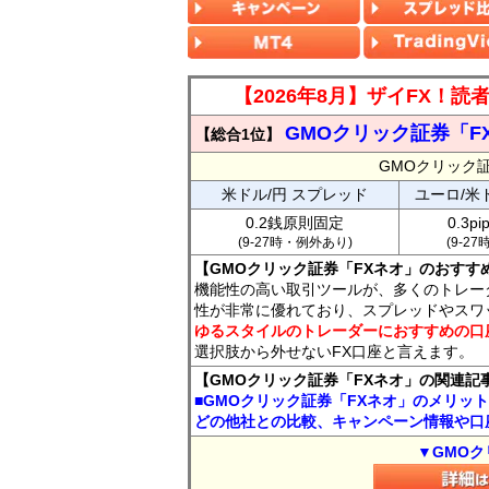
【2026年8月】ザイFX！
GMOクリック証券「F
【総合1位】
GMOクリック
米ドル/円 スプレッド
ユーロ/米
0.2銭原則固定
0.3p
(9-27時・例外あり)
(9-2
【GMOクリック証券「FXネオ」のおすす
機能性の高い取引ツールが、多くのトレー
性が非常に優れており、スプレッドやスワ
ゆるスタイルのトレーダーにおすすめの口
選択肢から外せないFX口座と言えます。
【GMOクリック証券「FXネオ」の関連記
■GMOクリック証券「FXネオ」のメリッ
どの他社との比較、キャンペーン情報や口
▼GMOク