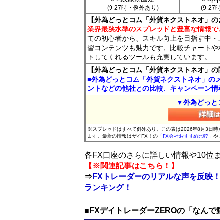
(9-27時・例外あり)
(9-2
【外為どっとコム「外貨ネクストネオ」の
業界最狭水準のスプレッドと豊富な情報で
ての初心者から、スキル向上を目指す中・
習コンテンツも魅力です。比較チャートや
トしてくれるツールも充実しています。
【外為どっとコム「外貨ネクストネオ」の
■外為どっとコム「外貨ネクストネオ」の
ントなどの他社との比較、キャンペーン情
▼外為どっと
※スプレッドはすべて例外あり。この表は2026年8月3日
ます。最新の情報はザイFX！の
「FX会社おすすめ比較」
や
各FX口座のさらに詳しい情報や10
【※関連記事はこちら！】
⇒
FXトレーダーのリアルな声を反映！
ランキング！
■FXデイトレーダーZEROの「なん