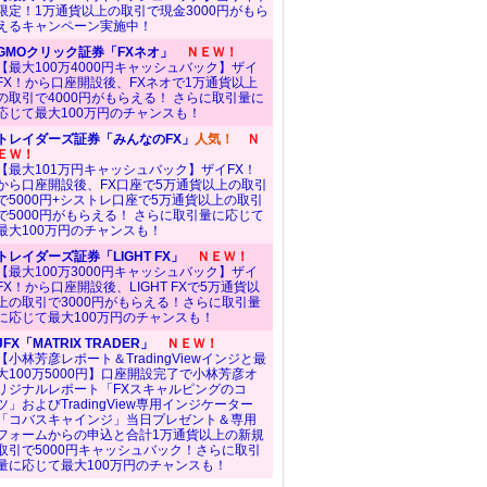
限定！1万通貨以上の取引で現金3000円がもら
えるキャンペーン実施中！
GMOクリック証券「FXネオ」
ＮＥＷ！
【最大100万4000円キャッシュバック】ザイ
FX！から口座開設後、FXネオで1万通貨以上
の取引で4000円がもらえる！ さらに取引量に
応じて最大100万円のチャンスも！
トレイダーズ証券「みんなのFX」
人気！
Ｎ
ＥＷ！
【最大101万円キャッシュバック】ザイFX！
から口座開設後、FX口座で5万通貨以上の取引
で5000円+シストレ口座で5万通貨以上の取引
で5000円がもらえる！ さらに取引量に応じて
最大100万円のチャンスも！
トレイダーズ証券「LIGHT FX」
ＮＥＷ！
【最大100万3000円キャッシュバック】ザイ
FX！から口座開設後、LIGHT FXで5万通貨以
上の取引で3000円がもらえる！さらに取引量
に応じて最大100万円のチャンスも！
JFX「MATRIX TRADER」
ＮＥＷ！
【小林芳彦レポート＆TradingViewインジと最
大100万5000円】口座開設完了で小林芳彦オ
リジナルレポート「FXスキャルピングのコ
ツ」およびTradingView専用インジケーター
「コバスキャインジ」当日プレゼント＆専用
フォームからの申込と合計1万通貨以上の新規
取引で5000円キャッシュバック！さらに取引
量に応じて最大100万円のチャンスも！