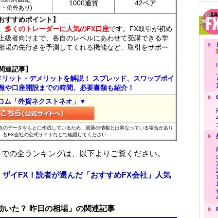
1000通貨
42ペア
7時・例外あり)
おすすめポイント】
、多くのトレーダーに人気のFX口座
です。FX取引が初め
上級者向けまで、各自のレベルにあわせて受講できる学
相場の先行きを予測してくれる機能など、取引をサポー
関連記事】
メリット・デメリットを解説！ スプレッド、スワップポイ
報や口座開設までの時間、必要書類も紹介！
コム「外貨ネクストネオ」▼
時点のデータをもとに作成しているため、最新の情報とは異なっている場合があり
、各FX会社の公式サイトなどで確認してください
位までの全ランキングは、以下よりご覧ください。
 ザイFX！読者が選んだ「おすすめFX会社」人気
で動いた？ 昨日の相場」の関連記事