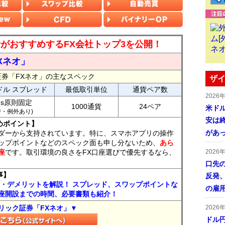
読者がおすすめするFX会社トップ3を公開！
Xネオ」
証券「FXネオ」の主なスペック
ザイ
ドル スプレッド
最低取引単位
通貨ペア数
2026
ips原則固定
1000通貨
24ペア
米ドル
7時・例外あり)
安は終
めポイント】
があ
ダーから支持されています。特に、スマホアプリの操作
ップポイントなどのスペック面も申し分ないため、
あら
座
です。取引環境の良さをFX口座選びで優先するなら、
2026
口先
事】
反発
ト・デメリットを解説！ スプレッド、スワップポイントな
の雇
座開設までの時間、必要書類も紹介！
リック証券「FXネオ」▼
2026
ドル