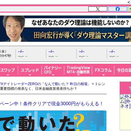
日（金）
--/--
--/--
--/--
--/--
2分48秒
--.--
--
--.--
--
--.--
--
--.--
--
FXデイトレーダーZEROの「なんで動いた？ 昨日の相場」
> トレン
重要指標の発表なく、日米金融政策発表待ちか？
ペーン中！条件クリアで現金3000円がもらえる！