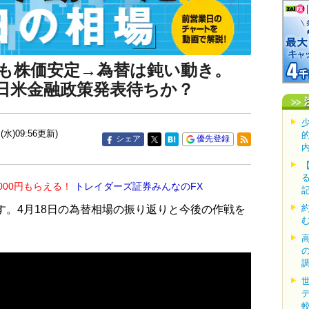
も株価安定→為替は鈍い動き。
日米金融政策発表待ちか？
(水)09:56更新)
シェア
優先登録
000円もらえる！
トレイダーズ証券みんなのFX
す。4月18日の為替相場の振り返りと今後の作戦を