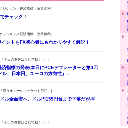
貨先物ポジション／経済指標・政策金利]
でチェック！
貨先物ポジション／経済指標・政策金利]
ポイントをFX初心者にもわかりやすく解説！
羊飼いの「今日の為替はこれで動く！」]
の経済指標の発表(本日にPCEデフレーターと第4四
米ドル、日本円、ユーロの方向性』…
紀子の「戦うオンナのマーケット日記」]
ドル全面安へ、ドル円155円台まで下落だが押
羊飼いの「今日の為替はこれで動く！」]