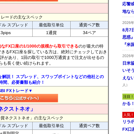
応警
地な
FXトレードの主なスペック
2026
ドル スプレッド
最低取引単位
通貨ペア数
8月7
.3pips
1通貨
34ペア
思惑
『米
なFX口座の1/1000の規模から取引できる
のが最大の特
できるFX口座を探している方は、絶対にチェックしておき
2026
評があり、1回の取引で1000万通貨まで注文が出せるの
らも長く使い続けられます。
日米
いそ
トを解説！ スプレッド、スワップポイントなどの他社との
えな
時間、必要書類も紹介！
人）
SBI FXトレード▼
注目！
かる
ネクストネオ」
人気！
外貨ネクストネオ」の主なスペック
リラ
ドル スプレッド
最低取引単位
通貨ペア数
FX口
ips原則固定