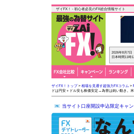
ザイFX！ - 初心者必見のFX総合情報サイト
2026年8月7
日本時間11時1
ザイFX！トップ
>
相場を見通す超強力FXコラム
>
ドは円安＋ドル安も株価安定→為替は鈍い動き。米
当サイト口座開設申込限定キャン