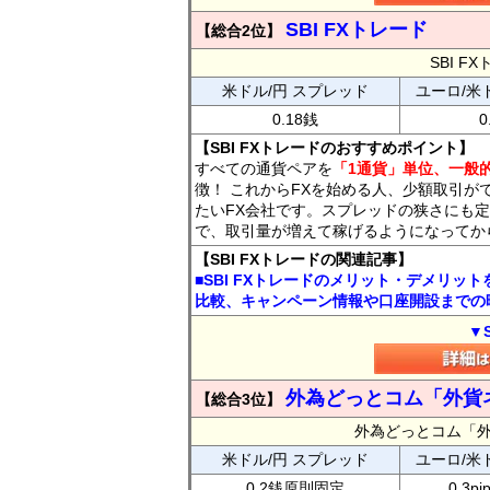
SBI FXトレード
【総合2位】
SBI 
米ドル/円 スプレッド
ユーロ/米
0.18銭
0
【SBI FXトレードのおすすめポイント】
すべての通貨ペアを
「1通貨」単位、一般的
徴！ これからFXを始める人、少額取引が
たいFX会社です。スプレッドの狭さにも定
で、取引量が増えて稼げるようになってか
【SBI FXトレードの関連記事】
■SBI FXトレードのメリット・デメリッ
比較、キャンペーン情報や口座開設までの
▼
外為どっとコム「外貨
【総合3位】
外為どっとコム「
米ドル/円 スプレッド
ユーロ/米
0.2銭原則固定
0.3p