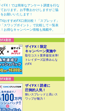
ザイFX！では簡単なアンケート調査を行な
っております。お手数おかけしますがご協
力をお願いいたします！
MT4おすすめFX口座比較！「スプレッド」
や「スワップポイント」で比較して一覧表
に！お得なキャンペーン情報も掲載中。
ザイFX！限定
キャンペーン実施中
取引コスト業界最安水準!
トレイダーズ証券みんな
のFX
ザイFX！読者に
圧倒的人気！
狭いスプレッドと高いス
ワップが魅力！