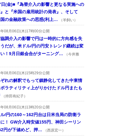
7日(金)■『為替介入の影響と更なる実施への
惑』と『米国の雇用統計の発表』、そして
国の金融政策への思惑(利上…
（羊飼い）
6年08月06日(木)17時00分公開
米協調介入の影響で円は一時的に方向感を失
そうだが、米ドル/円の円安トレンド継続は変
ない！9月日銀会合がターニング…
（今井雅
6年08月06日(木)15時29分公開
れぞれの解釈でもって鎮静化してきた中東情
、ボラティリティ上がりかけたドル円またも
着
（持田有紀子）
6年08月06日(木)13時20分公開
ル/円の160～162円台は日米当局の防衛ラ
に！ GW介入時安値155円、神田シーリン
52円が下値めど、押…
（西原宏一）