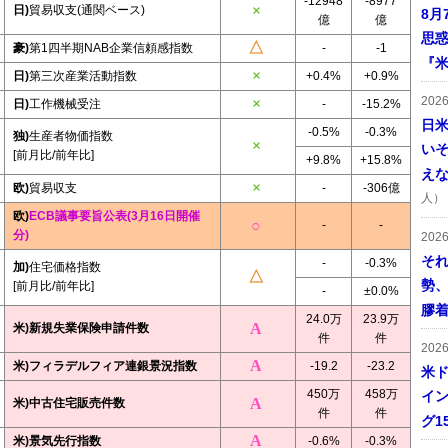
-12948
-8977
日)
貿易収支(通関ベース)
8月
億
億
思
豪)
第1四半期NAB企業信頼感指数
-
-1
『米
日)
第三次産業活動指数
+0.4%
+0.9%
202
日)
工作機械受注
-
-15.2%
日
-0.5%
-0.3%
独)
生産者物価指数
い
[前月比/前年比]
+9.8%
+15.8%
え
欧)
貿易収支
-
-306億
人）
欧)
ECB議事要旨公表(3月16日開催
-
-
分)
202
そ
-
-0.3%
加)
住宅価格指数
勢
[前月比/前年比]
-
±0.0%
膠
24.0万
23.9万
米)新規失業保険申請件数
件
件
202
米)フィラデルフィア連銀景況指数
-19.2
-23.2
米ド
450万
458万
イン
米)中古住宅販売件数
件
件
グ1
米)景気先行指数
-0.6%
-0.3%