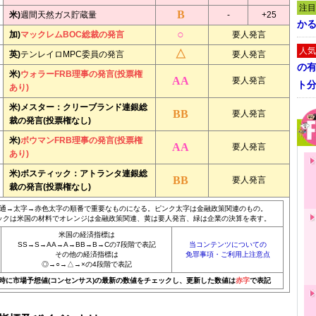
注目
米)
週間天然ガス貯蔵量
-
+25
かる
加)
マックレムBOC総裁の発言
要人発言
人気
英)
テンレイロMPC委員の発言
要人発言
の
米)
ウォラーFRB理事の発言(投票権
要人発言
ト
あり)
米)メスター：クリーブランド連銀総
要人発言
裁の発言(投票権なし)
米)
ボウマンFRB理事の発言(投票権
要人発言
あり)
米)ボスティック：アトランタ連銀総
要人発言
裁の発言(投票権なし)
通→太字→赤色太字の順番で重要なものになる。ピンク太字は金融政策関連のもの。
ックは米国の材料でオレンジは金融政策関連、黄は要人発言、緑は企業の決算を表す。
米国の経済指標は
SS→S→AA→A→BB→B→Cの7段階で表記
当コンテンツについての
その他の経済指標は
免罪事項・ご利用上注意点
◎→○→△→×の4段階で表記
20時に市場予想値(コンセンサス)の最新の数値をチェックし、更新した数値は
赤字
で表記