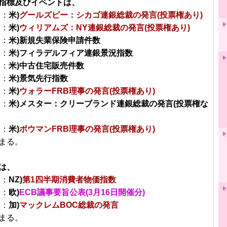
指標及びイベントは、
分：
米)
グールズビー：シカゴ連銀総裁の発言(投票権あり)
分：
米)
ウィリアムズ：NY連銀総裁の発言(投票権あり)
分：
米)新規失業保険申請件数
分：
米)フィラデルフィア連銀景況指数
分：
米)中古住宅販売件数
分：
米)景気先行指数
分：
米)
ウォラーFRB理事の発言(投票権あり)
分：
米)メスター：クリーブランド連銀総裁の発言(投票権な
分：
米)
ボウマンFRB理事の発言(投票権あり)
まる。
は、
分：
NZ)
第1四半期消費者物価指数
分：
欧)
ECB議事要旨公表(3月16日開催分)
分：
加)
マックレムBOC総裁の発言
まる。