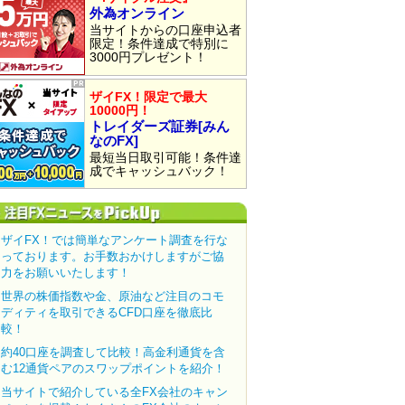
外為オンライン
当サイトからの口座申込者
限定！条件達成で特別に
3000円プレゼント！
ザイFX！限定で最大
10000円！
トレイダーズ証券[みん
なのFX]
最短当日取引可能！条件達
成でキャッシュバック！
ザイFX！では簡単なアンケート調査を行な
っております。お手数おかけしますがご協
力をお願いいたします！
世界の株価指数や金、原油など注目のコモ
ディティを取引できるCFD口座を徹底比
較！
約40口座を調査して比較！高金利通貨を含
む12通貨ペアのスワップポイントを紹介！
当サイトで紹介している全FX会社のキャン