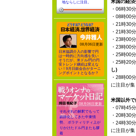
米国の経済
地ならしに注目。
・06時30
・08時00
・21時30
・21時30
・23時00
08月06日更新
・23時00
日米協調介入の影響で円
・25時00
は一時的に方向感を失い
そうだが、米ドル/円の円
・25時20
安トレンド継続は変えな
い！9月日銀会合がターニ
し)
ングポイントとなるか？
・28時00
に注目が集
米国以外で
08月06日更新
・07時45
それぞれの解釈でもって
・20時30
鎮静化してきた中東情
勢、 ボラティリティ上が
・24時30
りかけたドル円またも膠
に注目が集
着