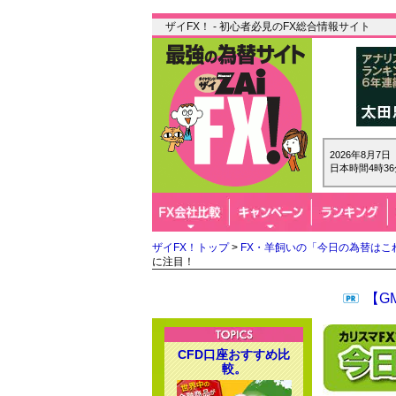
ザイFX！ - 初心者必見のFX総合情報サイト
2026年8月7
日本時間4時36
ザイFX！トップ
>
FX・羊飼いの「今日の為替はこ
に注目！
【G
CFD口座おすすめ比
較。