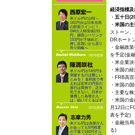
経済指標及
・
五十日(2
米ドル/円の160～
162円台は日米当局
・
米国の主
の防衛ラインに！
GW介入時安値155
ストーン、
円、神田シーリング
DRホート
152円が下値めど、
押し目買いから戻り
・金融政策
売り戦略へ
を予定(金
08/06更新
・米企業決
・米国の経
米ドル/円が165円を
突破するのは難しい
・FRB高
とみる！ 金利差で考
えれば近年の円安の
・米国の国
進行は異例で、正当
化できない。日米が
・主要な株
連携した為替介入
・米国の金
は、効いてくるはず
月12日に
07/31更新
表を予定)
・金融当局
米ドル/円は為替介入
があっても5円程度
る)
の下落で160円すら