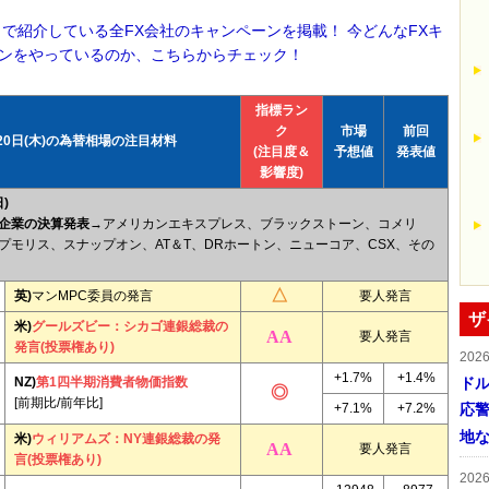
！で紹介している全FX会社のキャンペーンを掲載！ 今どんなFXキ
ンをやっているのか、こちらからチェック！
指標ラン
ク
市場
前回
20日(木)の為替相場の注目材料
(注目度＆
予想値
発表値
影響度)
)
企業の決算発表
→アメリカンエキスプレス、ブラックストーン、コメリ
プモリス、スナップオン、AT＆T、DRホートン、ニューコア、CSX、その
英)
マンMPC委員の発言
要人発言
ザ
米)
グールズビー：シカゴ連銀総裁の
要人発言
発言(投票権あり)
202
+1.7%
+1.4%
NZ)
第1四半期消費者物価指数
ドル
[前期比/前年比]
+7.1%
+7.2%
応
地
米)
ウィリアムズ：NY連銀総裁の発
要人発言
言(投票権あり)
202