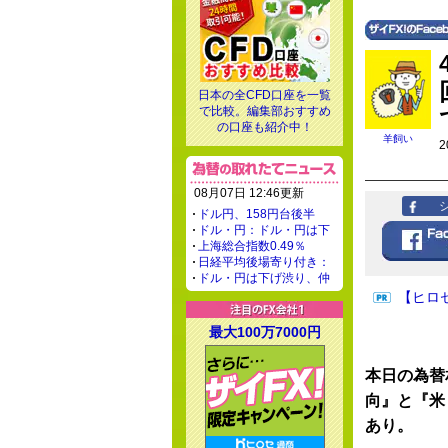
日本の全CFD口座を一覧
で比較。編集部おすすめ
の口座も紹介中！
羊飼い
2
08月07日 12:46更新
ドル円、158円台後半
ドル・円：ドル・円は下
上海総合指数0.49％
日経平均後場寄り付き：
ドル・円は下げ渋り、仲
【ヒロ
最大100万7000円
本日の為替
向』と『米
あり。