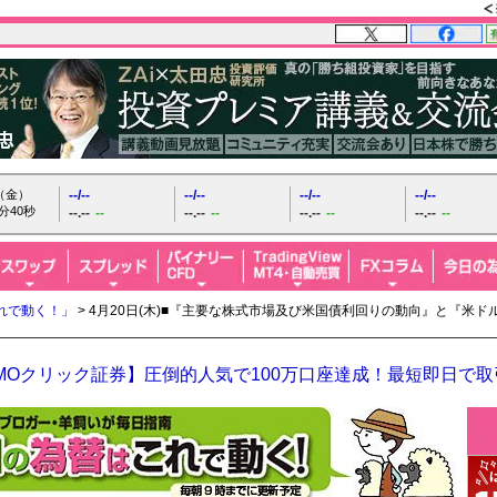
日（金）
--/--
--/--
--/--
--/--
分42秒
--.--
--
--.--
--
--.--
--
--.--
--
れで動く！」
> 4月20日(木)■『主要な株式市場及び米国債利回りの動向』と『米
MOクリック証券】圧倒的人気で100万口座達成！最短即日で