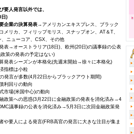
び要人発言以外では、
0日)
要企業の決算発表
→アメリカンエキスプレス、ブラック
コメリカ、フィリップモリス、スナップオン、AT＆T、
ン、ニューコア、CSX、その他
発表→オーストラリア(18日)、欧州(20日)の議事録の公表
融政策の発表の予定はない)
算発表シーズンが本格化(先週末開始→徐々に本格化)
済指標は小粒
官の発言が多数(4月22日からブラックアウト期間)
債利回りの動向
式市場(米国中心)の動向
融政策への思惑(3月22日に金融政策の発表を消化済み→4
FOMC議事録の公表を消化済み→5月3日に次回金融政策発
者や要人による発言(FRB高官の発言に大きな注目が集ま