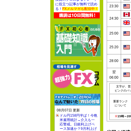
に役立つ記事が無料で読め
23:30
る！
FXメルマガも配信中！
24:30
25:00
25:20
28:00
翌
06:00
文字が、普
ピンクのバ
重要ランク
について
08月07日 更新
ドル円158円半ば！今晩
※
15時～
米雇用統計→介入も一
応警戒。日銀利上げペ
ース加速か？9月利上げ