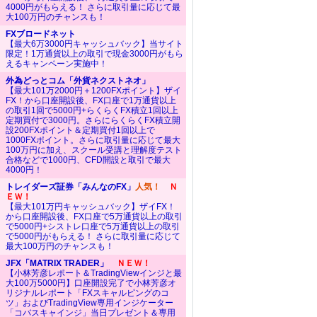
4000円がもらえる！ さらに取引量に応じて最
大100万円のチャンスも！
FXブロードネット
【最大6万3000円キャッシュバック】当サイト
限定！1万通貨以上の取引で現金3000円がもら
えるキャンペーン実施中！
外為どっとコム「外貨ネクストネオ」
【最大101万2000円＋1200FXポイント】ザイ
FX！から口座開設後、FX口座で1万通貨以上
の取引1回で5000円+らくらくFX積立1回以上
定期買付で3000円。さらにらくらくFX積立開
設200FXポイント＆定期買付1回以上で
1000FXポイント。さらに取引量に応じて最大
100万円に加え、スクール受講と理解度テスト
合格などで1000円、CFD開設と取引で最大
4000円！
トレイダーズ証券「みんなのFX」
人気！
Ｎ
ＥＷ！
【最大101万円キャッシュバック】ザイFX！
から口座開設後、FX口座で5万通貨以上の取引
で5000円+シストレ口座で5万通貨以上の取引
で5000円がもらえる！ さらに取引量に応じて
最大100万円のチャンスも！
JFX「MATRIX TRADER」
ＮＥＷ！
【小林芳彦レポート＆TradingViewインジと最
大100万5000円】口座開設完了で小林芳彦オ
リジナルレポート「FXスキャルピングのコ
ツ」およびTradingView専用インジケーター
「コバスキャインジ」当日プレゼント＆専用