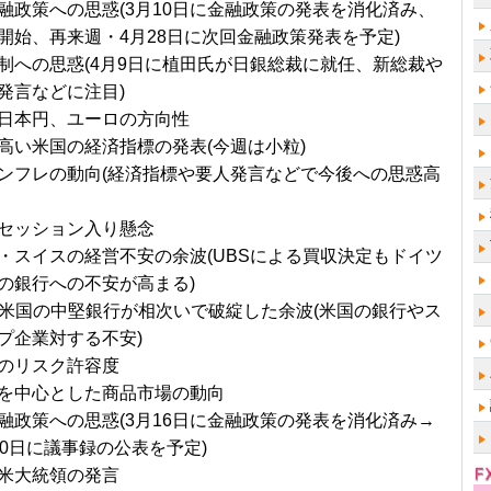
融政策への思惑(3月10日に金融政策の発表を消化済み、
開始、再来週・4月28日に次回金融政策発表を予定)
制への思惑(4月9日に植田氏が日銀総裁に就任、新総裁や
発言などに注目)
日本円、ユーロの方向性
高い米国の経済指標の発表(今週は小粒)
ンフレの動向(経済指標や要人発言などで今後への思惑高
セッション入り懸念
・スイスの経営不安の余波(UBSによる買収決定もドイツ
の銀行への不安が高まる)
ど米国の中堅銀行が相次いで破綻した余波(米国の銀行やス
プ企業対する不安)
のリスク許容度
を中心とした商品市場の動向
融政策への思惑(3月16日に金融政策の発表を消化済み→
20日に議事録の公表を予定)
米大統領の発言