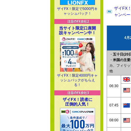
ザイFX
ザイFX！限定で5000円キ
ャッシュバック！
ャンペー
当サイト限定口座開
設キャンペーン中！
4月
・
五十日(20日
・
米国の主要
カ、フィリッ
他
ザイFX！限定4000円キャ
ッシュバックがもらえ
る！
06:30
ザイFX！読者に
圧倒的人気！
07:45
08:00