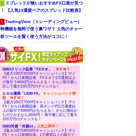
スプレッドが狭いおすすめFX口座が見つ
！
！ 【人気13通貨ペアのスプレッド比較表】
TradingView（トレーディングビュー）
！
有料機能を無料で使う裏ワザ？ 人気のチャー
分析ツールを賢く使う方法がココに！
GMOクリック証券「FXネオ」
ＮＥＷ！
【最大100万4000円キャッシュバック】ザイ
FX！から口座開設後、FXネオで1万通貨以上
の取引で4000円がもらえる！ さらに取引量に
応じて最大100万円のチャンスも！
ヒロセ通商「LION FX」
キャッシュバック増
額
ＮＥＷ！
【最大100万7000円キャッシュバック】ザイ
FX！から口座開設後、英ポンド/円1万通貨以
上の取引で5000円がもらえる！ さらに他社か
らのりかえなら2000円！ 取引量に応じて最大
100万円のチャンスも！
GMO外貨「外貨ex」
人気上昇中！
【最大100万4000円キャッシュバック】ザイ
FX！から口座開設後、1万通貨以上の取引で