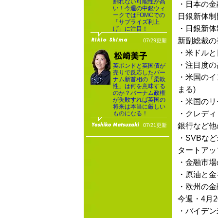
割れない可能性が高
・日本の金
い！今週の中銀ウィ
ークではFOMCでの
日銀新体制
「サプライズ利上
・日銀新体
げ」に注目！
新副総裁の
07/29更新
・米ドルと
・注目度の
英ポンドと英国債が
売りで反応したバー
・米国のイ
ナム新首相の「柔軟
性」は何を意味する
まる)
のか？バーナム政権
が失敗すれば英国の
・米国のリ
将来は本当に厳しい
・クレディ
ものになる！
銀行など他
07/21更新
・SVBな
タートアッ
・金融市場
・原油と金
・欧州の金
今週・4月
・バイデン