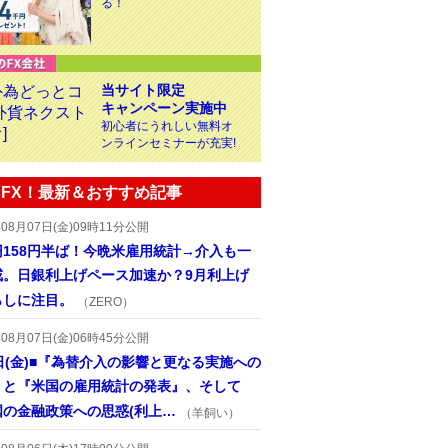
る！
当サイト限定
キャンペーン実施中
初心者にうれしい無料オ
ンラインセミナーが充実!
FX！最新＆おすすめ記事
年08月07日(金)09時11分公開
円158円半ば！今晩米雇用統計→介入も一
戒。日銀利上げペース加速か？9月利上げ
らしに注目。
（ZERO）
年08月07日(金)06時45分公開
日(金)■『為替介入の影響と更なる実施への
』と『米国の雇用統計の発表』、そして
国の金融政策への思惑(利上…
（羊飼い）