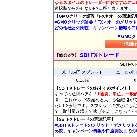
ゆるスタイルのトレーダーにおすすめの口
選択肢から外せないFX口座と言えます。
【GMOクリック証券「FXネオ」の関連記
■GMOクリック証券「FXネオ」のメリッ
どの他社との比較、キャンペーン情報や口
▼GMOク
SBI FXトレード
【総合2位】
SBI 
米ドル/円 スプレッド
ユーロ/米
0.18銭
0
【SBI FXトレードのおすすめポイント】
すべての通貨ペアを
「1通貨」単位、一般的
徴！ これからFXを始める人、少額取引が
たいFX会社です。スプレッドの狭さにも定
で、取引量が増えて稼げるようになってか
【SBI FXトレードの関連記事】
■SBI FXトレードのメリット・デメリッ
比較、キャンペーン情報や口座開設までの