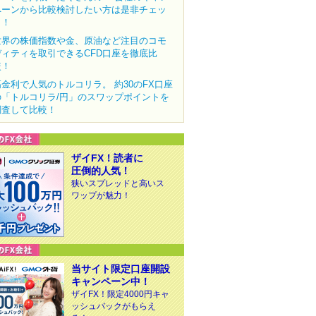
ペーンから比較検討したい方は是非チェッ
ク！
世界の株価指数や金、原油など注目のコモ
ディティを取引できるCFD口座を徹底比
較！
高金利で人気のトルコリラ。 約30のFX口座
の「トルコリラ/円」のスワップポイントを
調査して比較！
ザイFX！読者に
圧倒的人気！
狭いスプレッドと高いス
ワップが魅力！
当サイト限定口座開設
キャンペーン中！
ザイFX！限定4000円キャ
ッシュバックがもらえ