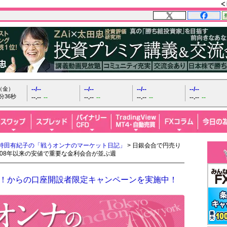
日（金）
--/--
--/--
--/--
--/--
分37秒
--.--
--
--.--
--
--.--
--
--.--
--
持田有紀子の「戦うオンナのマーケット日記」
> 日銀会合で円売り
008年以来の安値で重要な金利会合が並ぶ週
ザイFX！からの口座開設者限定キャンペーンを実施中！