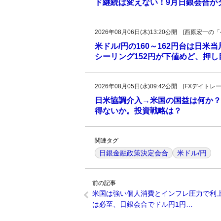
ド継続は変えない！9月日銀会合が
2026年08月06日(木)13:20公開 [西原宏
米ドル/円の160～162円台は日米
シーリング152円が下値めど、押
2026年08月05日(水)09:42公開 [FXデイ
日米協調介入→米国の国益は何か？
得ないか。投資戦略は？
関連タグ
日銀金融政策決定会合
米ドル/円
前の記事
米国は強い個人消費とインフレ圧力で利
は必至、日銀会合でドル円1円…