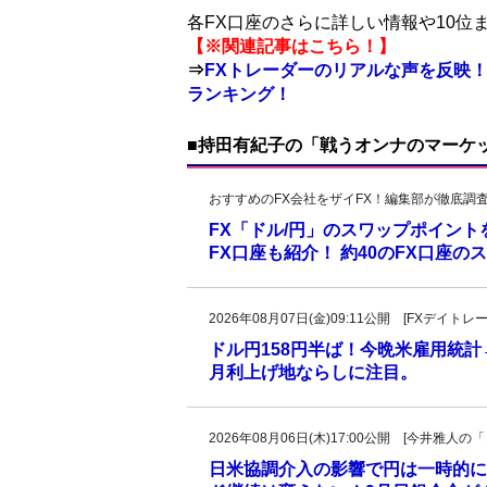
各FX口座のさらに詳しい情報や10
【※関連記事はこちら！】
⇒
FXトレーダーのリアルな声を反映！
ランキング！
■持田有紀子の「戦うオンナのマーケ
おすすめのFX会社をザイFX！編集部が徹底調
FX「ドル/円」のスワップポイン
FX口座も紹介！ 約40のFX口座
2026年08月07日(金)09:11公開 [FXデイ
ドル円158円半ば！今晩米雇用統
月利上げ地ならしに注目。
2026年08月06日(木)17:00公開 [今井雅
日米協調介入の影響で円は一時的に