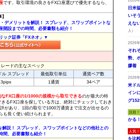
2026
座
です。取引環境の良さをFX口座選びで優先するなら、
日米
いそ
事】
ト・デメリットを解説！ スプレッド、スワップポイントな
えな
座開設までの時間、必要書類も紹介！
人）
リック証券「FXネオ」▼
2026
それ
勢、
FXトレードの主なスペック
膠着
ドル スプレッド
最低取引単位
通貨ペア数
2026
.3pips
1通貨
34ペア
米ドル
インに
なFX口座の1/1000の規模から取引できる
のが最大の特
グ15
できるFX口座を探している方は、絶対にチェックしておき
評があり、1回の取引で1000万通貨まで注文が出せるの
注目！
らも長く使い続けられます。
かる
トを解説！ スプレッド、スワップポイントなどの他社との
人気！
時間、必要書類も紹介！
を比