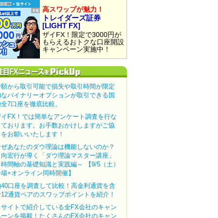
高スワップが魅力！
トレイダーズ証券
[LIGHT FX]
ザイFX！限定で3000円が
もらえるおトクな口座開設
キャンペーン実施中！
少額から取引可能で損失や取引時間が限定
的なバイナリーオプションが取引できる国
内全7口座を徹底比較。
ザイFX！では簡単なアンケート調査を行な
っております。お手数おかけしますがご協
力をお願いいたします！
なぜあなたのダウ理論は機能しないのか？
田向宏行が導く「ダウ理論マスター講座」
～時間軸の基礎知識と実践編～ 【9/5（土）
会場+オンライン同時開催】
約40口座を調査して比較！高金利通貨を含
む12通貨ペアのスワップポイントを紹介！
当サイトで紹介している全FX会社のキャン
ペーンを掲載！たくさんのFX会社のキャン