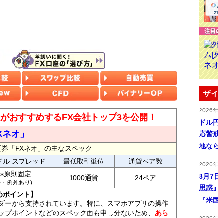
ザイ
2026
読者がおすすめするFX会社トップ3を公開！
ドル
Xネオ」
応警
地な
証券「FXネオ」の主なスペック
ドル スプレッド
最低取引単位
通貨ペア数
2026
ips原則固定
8月7
1000通貨
24ペア
7時・例外あり)
思惑
めポイント】
『米
ダーから支持されています。特に、スマホアプリの操作
ップポイントなどのスペック面も申し分ないため、
あら