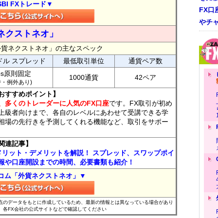
SBI FXトレード▼
FX口
やチ
ネクストネオ」
外貨ネクストネオ」の主なスペック
ドル スプレッド
最低取引単位
通貨ペア数
ips原則固定
1000通貨
42ペア
7時・例外あり)
おすすめポイント】
、多くのトレーダーに人気のFX口座
です。FX取引が初め
上級者向けまで、各自のレベルにあわせて受講できる学
相場の先行きを予測してくれる機能など、取引をサポー
関連記事】
メリット・デメリットを解説！ スプレッド、スワップポイ
報や口座開設までの時間、必要書類も紹介！
コム「外貨ネクストネオ」▼
時点のデータをもとに作成しているため、最新の情報とは異なっている場合があり
、各FX会社の公式サイトなどで確認してください