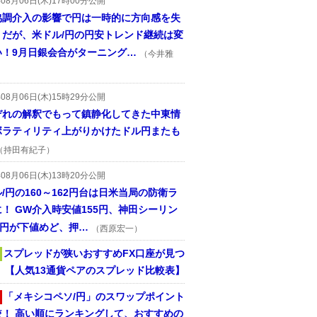
年08月06日(木)17時00分公開
協調介入の影響で円は一時的に方向感を失
うだが、米ドル/円の円安トレンド継続は変
い！9月日銀会合がターニング…
（今井雅
年08月06日(木)15時29分公開
ぞれの解釈でもって鎮静化してきた中東情
ボラティリティ上がりかけたドル円またも
（持田有紀子）
年08月06日(木)13時20分公開
/円の160～162円台は日米当局の防衛ラ
！ GW介入時安値155円、神田シーリン
2円が下値めど、押…
（西原宏一）
スプレッドが狭いおすすめFX口座が見つ
！ 【人気13通貨ペアのスプレッド比較表】
「メキシコペソ/円」のスワップポイント
較！ 高い順にランキングして、おすすめの