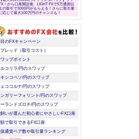
FX！から口座開設後、LIGHT FXで5万通貨以
上の取引で3000円がもらえる！さらに取引量
に応じて最大100万円のチャンスも！
注目のFXキャンペーン
スプレッド（取引コスト）
スワップポイント
トルコリラ/円のスワップ
メキシコペソ/円のスワップ
チェココルナ/円のスワップ
ハンガリーフォリント/円のスワップ
ポーランドズロチ/円のスワップ
羊飼いが選んだ初心者にやさしいFX口座
少額で取引できるFX口座
取扱通貨ペア数や取引量ランキング