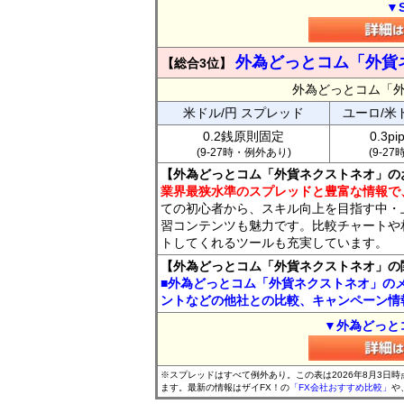
▼
外為どっとコム「外貨
【総合3位】
外為どっとコム「
米ドル/円 スプレッド
ユーロ/米
0.2銭原則固定
0.3p
(9-27時・例外あり)
(9-2
【外為どっとコム「外貨ネクストネオ」の
業界最狭水準のスプレッドと豊富な情報で
ての初心者から、スキル向上を目指す中・
習コンテンツも魅力です。比較チャートや
トしてくれるツールも充実しています。
【外為どっとコム「外貨ネクストネオ」の
■外為どっとコム「外貨ネクストネオ」の
ントなどの他社との比較、キャンペーン情
▼外為どっと
※スプレッドはすべて例外あり。この表は2026年8月3日
ます。最新の情報はザイFX！の
「FX会社おすすめ比較」
や