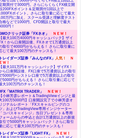
の取引1回で5000円+らくらくFX積立1回以上
定期買付で3000円。さらにらくらくFX積立開
設200FXポイント＆定期買付1回以上で
1000FXポイント。さらに取引量に応じて最大
100万円に加え、スクール受講と理解度テスト
合格などで1000円、CFD開設と取引で最大
4000円！
GMOクリック証券「FXネオ」
ＮＥＷ！
【最大100万4000円キャッシュバック】ザイ
FX！から口座開設後、FXネオで1万通貨以上
の取引で4000円がもらえる！ さらに取引量に
応じて最大100万円のチャンスも！
トレイダーズ証券「みんなのFX」
人気！
Ｎ
ＥＷ！
【最大101万円キャッシュバック】ザイFX！
から口座開設後、FX口座で5万通貨以上の取引
で5000円+シストレ口座で5万通貨以上の取引
で5000円がもらえる！ さらに取引量に応じて
最大100万円のチャンスも！
JFX「MATRIX TRADER」
ＮＥＷ！
【小林芳彦レポート＆TradingViewインジと最
大100万5000円】口座開設完了で小林芳彦オ
リジナルレポート「FXスキャルピングのコ
ツ」およびTradingView専用インジケーター
「コバスキャインジ」当日プレゼント＆専用
フォームからの申込と合計1万通貨以上の新規
取引で5000円キャッシュバック！さらに取引
量に応じて最大100万円のチャンスも！
トレイダーズ証券「LIGHT FX」
ＮＥＷ！
【最大100万3000円キャッシュバック】ザイ