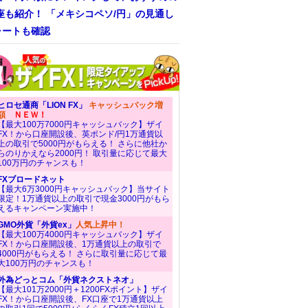
座も紹介！ 「メキシコペソ/円」の見通し
ャートも確認
ヒロセ通商「LION FX」
キャッシュバック増
額
ＮＥＷ！
【最大100万7000円キャッシュバック】ザイ
FX！から口座開設後、英ポンド/円1万通貨以
上の取引で5000円がもらえる！ さらに他社か
らのりかえなら2000円！ 取引量に応じて最大
100万円のチャンスも！
FXブロードネット
【最大6万3000円キャッシュバック】当サイト
限定！1万通貨以上の取引で現金3000円がもら
えるキャンペーン実施中！
GMO外貨「外貨ex」
人気上昇中！
【最大100万4000円キャッシュバック】ザイ
FX！から口座開設後、1万通貨以上の取引で
4000円がもらえる！ さらに取引量に応じて最
大100万円のチャンスも！
外為どっとコム「外貨ネクストネオ」
【最大101万2000円＋1200FXポイント】ザイ
FX！から口座開設後、FX口座で1万通貨以上