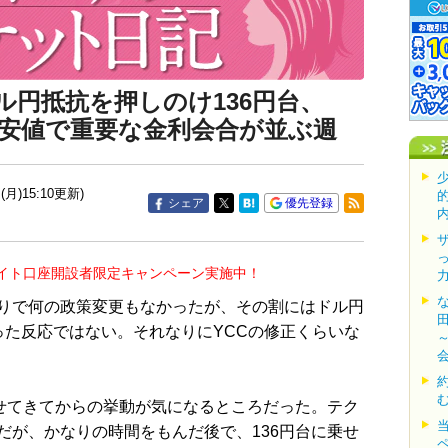
ル円抵抗を押しのけ136円台、
の安値で重要な金利会合が並ぶ週
(月)15:10更新)
シェア
優先登録
イト口座開設者限定キャンペーン実施中！
りで何の政策変更もなかったが、その割にはドル円
った反応ではない。それなりにYCCの修正くらいな
せてきてからの挙動が気になるところだった。テク
だが、かなりの時間をもんだ後で、136円台に乗せ