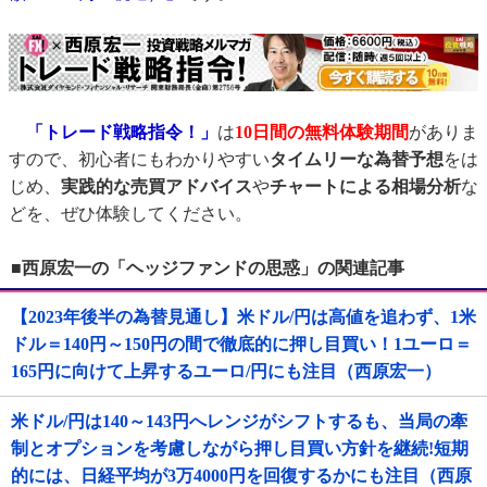
「トレード戦略指令！」
は
10日間の無料体験期間
がありま
すので、初心者にもわかりやすい
タイムリーな為替予想
をは
じめ、
実践的な売買アドバイス
や
チャートによる相場分析
な
どを、ぜひ体験してください。
■西原宏一の「ヘッジファンドの思惑」の関連記事
【2023年後半の為替見通し】米ドル/円は高値を追わず、1米
ドル＝140円～150円の間で徹底的に押し目買い！1ユーロ＝
165円に向けて上昇するユーロ/円にも注目（西原宏一）
米ドル/円は140～143円へレンジがシフトするも、当局の牽
制とオプションを考慮しながら押し目買い方針を継続!短期
的には、日経平均が3万4000円を回復するかにも注目（西原