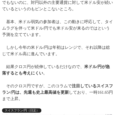
でもないのに、対円以外の主要通貨に対して米ドル安が続い
ているというのもピンとこないところ。
基本、米ドル弱気の参加者は、この動きに呼応して、タイ
ムラグを伴って米ドル/円でも米ドル安が来るのではという
予測を立てています。
しかし今年の米ドル/円は年初はレンジで、それ以降は総
じて米ドル高に進んでいます。
結果クロス円が続伸しているだけなので、
米ドル/円が急
落するとも考えにくい
。
そのクロス円ですが、このコラムで
注目しているスイスフ
ラン/円は、先週も史上最高値を更新
しており、一時161.65円
まで上昇。
スイスフラン/円（日足）