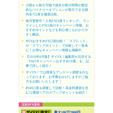
少額から取引可能で損失や取引時間が限定
的なバイナリーオプションが取引できる国
内全7口座を徹底比較。
毎月更新中！人気FX口座ランキング。 ラン
クインしたFX口座のキャンペーン情報、お
すすめポイントなどを初心者にもわかりや
すく解説。
MT4おすすめFX口座比較！「スプレッド」
や「スワップポイント」で比較して一覧表
に！お得なキャンペーン情報も掲載中。
【2026年8月版】ザイFX！編集部が注目する
「FXのキャンペーンおすすめ10選」を、記
事で詳しく紹介！
ザイFX！では簡単なアンケート調査を行な
っております。お手数おかけしますがご協
力をお願いいたします！
約40口座を調査して比較！高金利通貨を含
む12通貨ペアのスワップポイントを紹介！
最大100万7000円