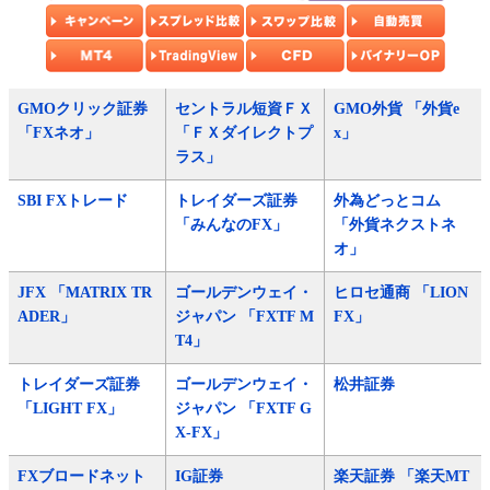
GMOクリック証券
セントラル短資ＦＸ
GMO外貨 「外貨e
「FXネオ」
「ＦＸダイレクトプ
x」
ラス」
SBI FXトレード
トレイダーズ証券
外為どっとコム
「みんなのFX」
「外貨ネクストネ
オ」
JFX 「MATRIX TR
ゴールデンウェイ・
ヒロセ通商 「LION
ADER」
ジャパン 「FXTF M
FX」
T4」
トレイダーズ証券
ゴールデンウェイ・
松井証券
「LIGHT FX」
ジャパン 「FXTF G
X-FX」
FXブロードネット
IG証券
楽天証券 「楽天MT