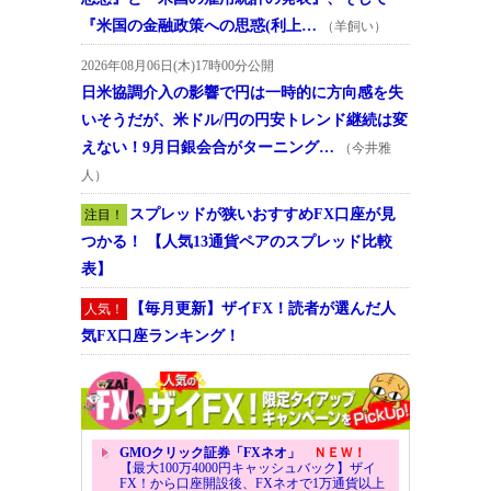
『米国の金融政策への思惑(利上…
（羊飼い）
2026年08月06日(木)17時00分公開
日米協調介入の影響で円は一時的に方向感を失
いそうだが、米ドル/円の円安トレンド継続は変
えない！9月日銀会合がターニング…
（今井雅
人）
スプレッドが狭いおすすめFX口座が見
注目！
つかる！ 【人気13通貨ペアのスプレッド比較
表】
【毎月更新】ザイFX！読者が選んだ人
人気！
気FX口座ランキング！
GMOクリック証券「FXネオ」
ＮＥＷ！
【最大100万4000円キャッシュバック】ザイ
FX！から口座開設後、FXネオで1万通貨以上