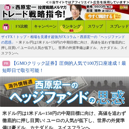
FX比較
キャンペーン
ランキング
スワップ
スプレッド
ザイFX！トップ
>
相場を見通す超強力FXコラム
>
西原宏一の「ヘッジファンド
の思惑」
> 米ドル/円は1米ドル=150円の中期目標に向け、高値を追わず徹底的に
押し目買い! ユーロの人気が低下し、世界の外貨準備は豪ドル、カナダドル、スイ
スフランへ
【GMOクリック証券】圧倒的人気で100万口座達成！最
短即日で取引可能！
米ドル/円は1米ドル=150円の中期目標に向け、高値を
追わず
徹底的に押し目買い! ユーロの人気が低下し、
世界の外貨準
備は豪ドル、カナダドル、スイスフランへ