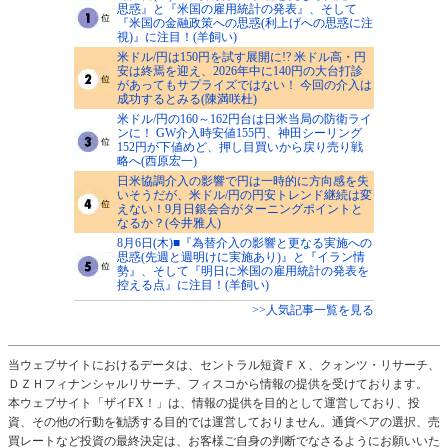
思惑』と『米国の雇用統計の発表』、そして
『米国の金融政策への思惑(利上げへの思惑に注
視)』に注目！(羊飼い)
米ドル/円は150円を試す展開に!? 米ドル高・円
安は終焉を迎え、2026年中に140円の大台打診
があってもサプライズではない！ 今回の介入は
成功するとみる(陳満咲杜)
米ドル/円の160～162円台は日米当局の防衛ライ
ンに！ GW介入時安値155円、神田シーリング
152円が下値めど、押し目買いから戻り売り戦
略へ(西原宏一)
日米協調介入の影響で円は一時的に方向感を失
いそうだが、米ドル/円の円安トレンド継続は変
えない！9月日銀会合がターニングポイントと
なるか？(今井雅人)
8月6日(木)■『為替介入の影響と更なる実施への
思惑(先週と週明けに実施あり)』と『イラン情
勢』、そして『明日に米国の雇用統計の発表を
控える点』に注目！(羊飼い)
>>人気記事一覧を見る
当ウェブサイトにおけるデータは、セントラル短資ＦＸ、クォンツ・リサーチ、
ＤＺＨフィナンシャルリサーチ、フィスコから情報の提供を受けております。
本ウェブサイト「ザイFX！」は、情報の提供を目的として運営しており、投
資、その他の行動を勧誘する目的では運営しておりません。通貨ペアの選択、売
買レートなど投資の最終決定は、お客様ご自身の判断でなさるようにお願いいた