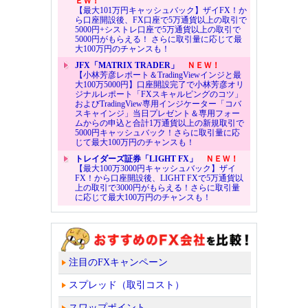
ＥＷ！
【最大101万円キャッシュバック】ザイFX！か
ら口座開設後、FX口座で5万通貨以上の取引で
5000円+シストレ口座で5万通貨以上の取引で
5000円がもらえる！ さらに取引量に応じて最
大100万円のチャンスも！
JFX「MATRIX TRADER」
ＮＥＷ！
【小林芳彦レポート＆TradingViewインジと最
大100万5000円】口座開設完了で小林芳彦オリ
ジナルレポート「FXスキャルピングのコツ」
およびTradingView専用インジケーター「コバ
スキャインジ」当日プレゼント＆専用フォー
ムからの申込と合計1万通貨以上の新規取引で
5000円キャッシュバック！さらに取引量に応
じて最大100万円のチャンスも！
トレイダーズ証券「LIGHT FX」
ＮＥＷ！
【最大100万3000円キャッシュバック】ザイ
FX！から口座開設後、LIGHT FXで5万通貨以
上の取引で3000円がもらえる！さらに取引量
に応じて最大100万円のチャンスも！
注目のFXキャンペーン
スプレッド（取引コスト）
スワップポイント