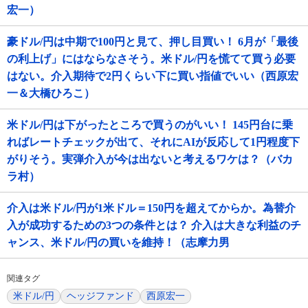
宏一）
豪ドル/円は中期で100円と見て、押し目買い！ 6月が「最後
の利上げ」にはならなさそう。米ドル/円を慌てて買う必要
はない。介入期待で2円くらい下に買い指値でいい（西原宏
一＆大橋ひろこ）
米ドル/円は下がったところで買うのがいい！ 145円台に乗
ればレートチェックが出て、それにAIが反応して1円程度下
がりそう。実弾介入が今は出ないと考えるワケは？（バカ
ラ村）
介入は米ドル/円が1米ドル＝150円を超えてからか。為替介
入が成功するための3つの条件とは？ 介入は大きな利益のチ
ャンス、米ドル/円の買いを維持！（志摩力男
関連タグ
米ドル/円
ヘッジファンド
西原宏一