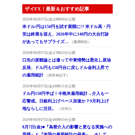
ザイFX！最新＆おすすめ記事
2026年08月07日(金)18時09分公開
米ドル/円は150円を試す展開に!? 米ドル高・円
安は終焉を迎え、2026年中に140円の大台打診
があってもサプライズ…
（陳満咲杜）
2026年08月07日(金)15時43分公開
口先の楽観論とは違って中東情勢は悪化し原油
反発、ドル円も158円台に戻しドル金利上昇で
の雇用統計
（持田有紀子）
2026年08月07日(金)09時11分公開
ドル円158円半ば！今晩米雇用統計→介入も一
応警戒。日銀利上げペース加速か？9月利上げ
地ならしに注目。
（ZERO）
2026年08月07日(金)06時45分公開
8月7日(金)■『為替介入の影響と更なる実施への
思惑』と『米国の雇用統計の発表』、そして