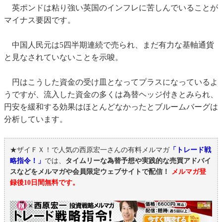
英ポンドは粘り強い英国のインフレに苦しんでいることが
マイナス要因です。
中国人民元は5四半期連続で売られ、まだ有力な基軸通貨
と見なされていないことを示唆。
円はこうした資金の受け皿となってプラスになっているよ
うですが、流入した資金の多くは為替ヘッジ付きとみられ、
円安を緩和する効果はほとんどなかったとブルームバーグは
分析しています。
★ザイＦＸ！で人気の西原宏一さんの有料メルマガ
「トレード戦
略指令！」
では、
タイムリーな為替予想や実践的な売買アドバイ
スなどをメルマガや会員限定ウェブサイトで配信！
メルマガ登
録後10日間無料です。