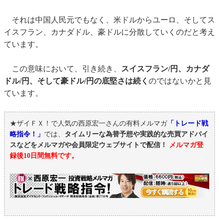
それは中国人民元でもなく、米ドルからユーロ、そしてス
イスフラン、カナダドル、豪ドルに分散していくのだと考え
ています。
この意味において、引き続き、
スイスフラン/円、カナダ
ドル/円、そして豪ドル/円の底堅さは続く
のではないかと見
ています。
★ザイＦＸ！で人気の西原宏一さんの有料メルマガ
「トレード戦
略指令！」
では、
タイムリーな為替予想や実践的な売買アドバイ
スなどをメルマガや会員限定ウェブサイトで配信！
メルマガ登
録後10日間無料です。