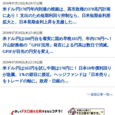
2026年07月23日(木)16:57公開
米ドル/円170円年内到達の根拠は、高市政権の370兆円計画
にあり！ 支出のため短期利回り抑制なら、日米短期金利差
拡大と、日本長期金利上昇を見越した…
2026年07月16日(木)15:48公開
米ドル/円は160円台を着実に固め早晩165円、年内170円へ！
片山財務相の「GPIF活用」発言による円高は数日で消滅。
GPIFが目先の円安を変え…
2026年07月09日(木)12:19公開
米ドル/円は165円を試し中期は170円に！ 日本10年債利回り
が急騰、3％の節目に接近。ヘッジファンドは「日本売り」
をトレードの軸に。政府・日銀の…
>>最新記事一覧へ