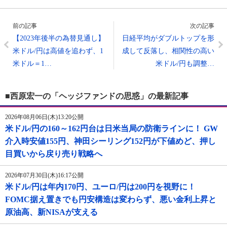
前の記事
次の記事
【2023年後半の為替見通し】
日経平均がダブルトップを形
米ドル/円は高値を追わず、1
成して反落し、相関性の高い
米ドル＝1…
米ドル/円も調整…
■西原宏一の「ヘッジファンドの思惑」の最新記事
2026年08月06日(木)13:20公開
米ドル/円の160～162円台は日米当局の防衛ラインに！ GW
介入時安値155円、神田シーリング152円が下値めど、押し
目買いから戻り売り戦略へ
2026年07月30日(木)16:17公開
米ドル/円は年内170円、ユーロ/円は200円を視野に！
FOMC据え置きでも円安構造は変わらず、悪い金利上昇と
原油高、新NISAが支える