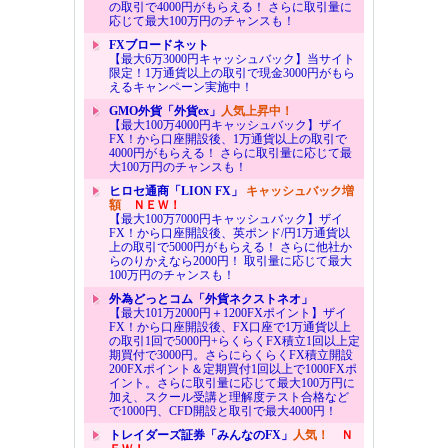
の取引で4000円がもらえる！ さらに取引量に
応じて最大100万円のチャンスも！
FXブロードネット
【最大6万3000円キャッシュバック】当サイト
限定！1万通貨以上の取引で現金3000円がもら
えるキャンペーン実施中！
GMO外貨「外貨ex」
人気上昇中！
【最大100万4000円キャッシュバック】ザイ
FX！から口座開設後、1万通貨以上の取引で
4000円がもらえる！ さらに取引量に応じて最
大100万円のチャンスも！
ヒロセ通商「LION FX」
キャッシュバック増
額
ＮＥＷ！
【最大100万7000円キャッシュバック】ザイ
FX！から口座開設後、英ポンド/円1万通貨以
上の取引で5000円がもらえる！ さらに他社か
らのりかえなら2000円！ 取引量に応じて最大
100万円のチャンスも！
外為どっとコム「外貨ネクストネオ」
【最大101万2000円＋1200FXポイント】ザイ
FX！から口座開設後、FX口座で1万通貨以上
の取引1回で5000円+らくらくFX積立1回以上定
期買付で3000円。さらにらくらくFX積立開設
200FXポイント＆定期買付1回以上で1000FXポ
イント。さらに取引量に応じて最大100万円に
加え、スクール受講と理解度テスト合格など
で1000円、CFD開設と取引で最大4000円！
トレイダーズ証券「みんなのFX」
人気！
Ｎ