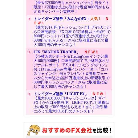
【最大6万3000円キャッシュバック】当サイト
限定！1万通貨以上の取引で現金3000円がもら
えるキャンペーン実施中！
トレイダーズ証券「みんなのFX」
人気！
Ｎ
ＥＷ！
【最大101万円キャッシュバック】ザイFX！か
ら口座開設後、FX口座で5万通貨以上の取引で
5000円+シストレ口座で5万通貨以上の取引で
5000円がもらえる！ さらに取引量に応じて最
大100万円のチャンスも！
JFX「MATRIX TRADER」
ＮＥＷ！
【小林芳彦レポート＆TradingViewインジと最
大100万5000円】口座開設完了で小林芳彦オリ
ジナルレポート「FXスキャルピングのコツ」
およびTradingView専用インジケーター「コバ
スキャインジ」当日プレゼント＆専用フォー
ムからの申込と合計1万通貨以上の新規取引で
5000円キャッシュバック！さらに取引量に応
じて最大100万円のチャンスも！
トレイダーズ証券「LIGHT FX」
ＮＥＷ！
【最大100万3000円キャッシュバック】ザイ
FX！から口座開設後、LIGHT FXで5万通貨以
上の取引で3000円がもらえる！さらに取引量
に応じて最大100万円のチャンスも！