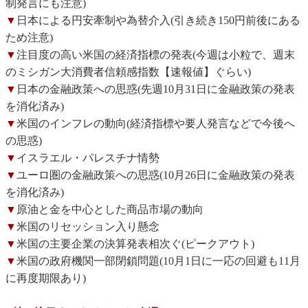
制発言にも注意)
▼
日本による円安牽制や為替介入(引き続き150円前後にある
ため注意)
▼
注目度の高い米国の経済指標の発表(今週は小粒で、週末
のミシガン大消費者信頼感指数【速報値】ぐらい)
▼
日本の金融政策への思惑(先週10月31日に金融政策の発表
を消化済み)
▼
米国のインフレの動向(経済指標や要人発言などで今後へ
の思惑)
▼
イスラエル・パレスチナ情勢
▼
ユーロ圏の金融政策への思惑(10月26日に金融政策の発表
を消化済み)
▼
原油と金を中心とした商品市場の動向
▼
米国のリセッション入り懸念
▼
米国の主要企業の決算発表相次ぐ(ピークアウト)
▼
米国の政府機関一部閉鎖問題(10月1日に一応の回避も11月
に再度期限あり)