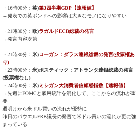
・16時00分：
英)
第3四半期GDP【速報値】
→発表での英ポンドへの影響は大きなモノになりやすい
・21時30分：
欧)
ラガルドECB総裁の発言
→発言内容次第
・21時30分：
米)
ローガン：ダラス連銀総裁の発言(投票権あ
り)
・23時00分：
米)ボスティック：アトランタ連銀総裁の発言
(投票権なし)
・24時00分：
米)
ミシガン大消費者信頼感指数【速報値】
→先週にFOMCと雇用統計を消化して、ここからの流れが重
要
週明けから米ドル買いの流れが優勢に
昨日のパウエルFRB議長の発言で米ドル買いの流れが更に強
まっている