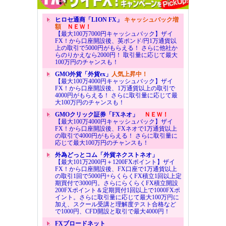
ヒロセ通商「LION FX」
キャッシュバック増
額
ＮＥＷ！
【最大100万7000円キャッシュバック】ザイ
FX！から口座開設後、英ポンド/円1万通貨以
上の取引で5000円がもらえる！ さらに他社か
らのりかえなら2000円！ 取引量に応じて最大
100万円のチャンスも！
GMO外貨「外貨ex」
人気上昇中！
【最大100万4000円キャッシュバック】ザイ
FX！から口座開設後、1万通貨以上の取引で
4000円がもらえる！ さらに取引量に応じて最
大100万円のチャンスも！
GMOクリック証券「FXネオ」
ＮＥＷ！
【最大100万4000円キャッシュバック】ザイ
FX！から口座開設後、FXネオで1万通貨以上
の取引で4000円がもらえる！ さらに取引量に
応じて最大100万円のチャンスも！
外為どっとコム「外貨ネクストネオ」
【最大101万2000円＋1200FXポイント】ザイ
FX！から口座開設後、FX口座で1万通貨以上
の取引1回で5000円+らくらくFX積立1回以上定
期買付で3000円。さらにらくらくFX積立開設
200FXポイント＆定期買付1回以上で1000FXポ
イント。さらに取引量に応じて最大100万円に
加え、スクール受講と理解度テスト合格など
で1000円、CFD開設と取引で最大4000円！
FXブロードネット