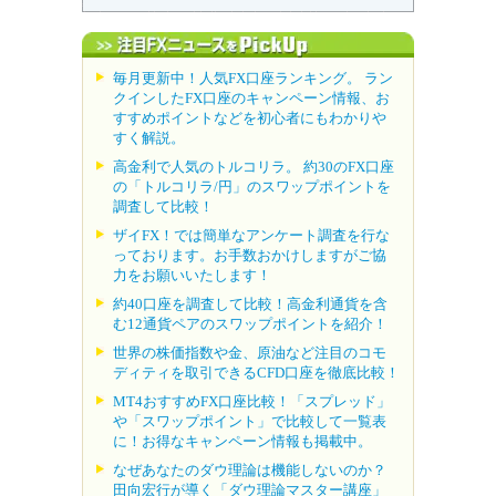
毎月更新中！人気FX口座ランキング。 ラン
クインしたFX口座のキャンペーン情報、お
すすめポイントなどを初心者にもわかりや
すく解説。
高金利で人気のトルコリラ。 約30のFX口座
の「トルコリラ/円」のスワップポイントを
調査して比較！
ザイFX！では簡単なアンケート調査を行な
っております。お手数おかけしますがご協
力をお願いいたします！
約40口座を調査して比較！高金利通貨を含
む12通貨ペアのスワップポイントを紹介！
世界の株価指数や金、原油など注目のコモ
ディティを取引できるCFD口座を徹底比較！
MT4おすすめFX口座比較！「スプレッド」
や「スワップポイント」で比較して一覧表
に！お得なキャンペーン情報も掲載中。
なぜあなたのダウ理論は機能しないのか？
田向宏行が導く「ダウ理論マスター講座」