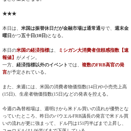
★★★
本日は、
米国は振替休日だが金融市場は通常通り
で、
週末金
曜日
かつ
五十日(10日)
となる。
本日の
米国の経済指標
は、
ミシガン大消費者信頼感指数【速
報値】
がメイン。
一方、
経済指標以外のイベント
では、
複数のFRB高官の発
言
が予定されている。
また、来週には、米国の消費者物価指数(14日)や小売売上高
(15日)、生産者物価指数(15日)などの発表を控える。
今週の為替相場は、週明けから米ドル買いの流れが優勢とな
っていたところ、昨日のパウエルFRB議長の発言で米ドル買
いの流れが更に強まって、ドル円は151円半ばまで上昇し、
ユーロドルは1.06半ばまで下落している。