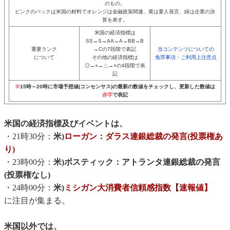
のもの。
ピンクのバックは米国の材料でオレンジは金融政策関連、黄は要人発言、緑は企業の決
算を表す。
米国の経済指標は
SS→S→AA→A→BB→B
重要ランク
→Cの7段階で表記
当コンテンツについての
について
その他の経済指標は
免罪事項・ご利用上注意点
◎→○→△→×の4段階で表
記
※
15時～20時に市場予想値(コンセンサス)の最新の数値をチェックし、更新した数値は
赤字
で表記
米国の経済指標及びイベントは、
・21時30分：
米)
ローガン：ダラス連銀総裁の発言(投票権あ
り)
・23時00分：
米)ボスティック：アトランタ連銀総裁の発言
(投票権なし)
・24時00分：
米)
ミシガン大消費者信頼感指数【速報値】
に注目が集まる。
米国以外では、