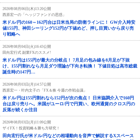
2026年08月06日(木)13:20公開
西原宏一の「ヘッジファンドの思惑」
米ドル/円の160～162円台は日米当局の防衛ラインに！ GW介入時安
値155円、神田シーリング152円が下値めど、押し目買いから戻り売
り戦略へ
2026年08月04日(火)16:43公開
田向宏行式 副業FXのススメ!
米ドル/円は155円が最大の分岐点！ 7月足の包み線を8月足が下抜
け、155円割れなら月足ダウ理論が下向き転換！ 下値目処は高市総裁
誕生時の147円…
2026年08月03日(月)14:57公開
西原宏一・叶内文子の「FX＆株 今週の作戦会議」
米ドル/円は155円割れなら152円が次の焦点！ 日米協調介入で160円
台は戻り売りへ。米国がユーロ/円で円買い、欧州通貨のクロス円の
反落が続くか注目
2026年08月03日(月)11:09公開
ザイFX！投資戦略＆勝ち方研究！
田向宏行氏が米ドル/円などの相場動向を音声で解説するXスペース