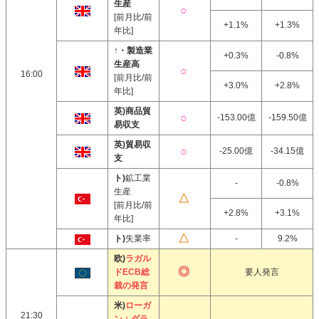
生産
[前月比/前
+1.1%
+1.3%
年比]
↑・製造業
+0.3%
-0.8%
生産高
16:00
[前月比/前
+3.0%
+2.8%
年比]
英)商品貿
-153.00億
-159.50億
易収支
英)貿易収
-25.00億
-34.15億
支
ト)
鉱工業
-
-0.8%
生産
[前月比/前
+2.8%
+3.1%
年比]
ト)
失業率
-
9.2%
欧)
ラガル
ドECB総
要人発言
裁の発言
米)
ローガ
21:30