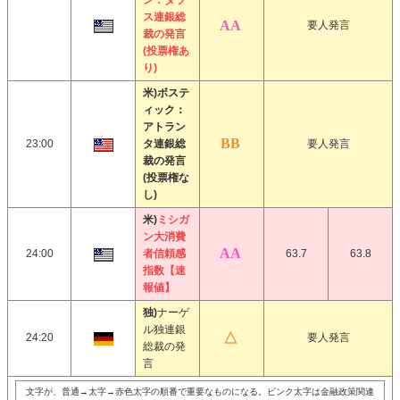
ン：ダラ
ス連銀総
要人発言
裁の発言
(投票権あ
り)
米)ボステ
ィック：
アトラン
23:00
タ連銀総
要人発言
裁の発言
(投票権な
し)
米)
ミシガ
ン大消費
24:00
者信頼感
63.7
63.8
指数【速
報値】
独)
ナーゲ
ル独連銀
24:20
要人発言
総裁の発
言
文字が、普通→太字→赤色太字の順番で重要なものになる。ピンク太字は金融政策関連