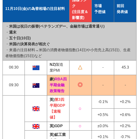
指標ラン
ク
市場
前回
11月10日(金)の為替相場の注目材料
(注目度＆
予想値
発表値
影響度)
・
米国は祝日の振替(ベテランズデー、金融市場は通常通り)
・
週末
・
五十日(10日)
・
米国の決算発表が相次ぐ
・来週の注目材料→米国の消費者物価指数(14日)や小売売上高(15日)、生産
者物価指数(15日)など
NZ)
製造
06:30
-
45.3
業PMI
豪)
RBA四
09:30
半期金融
-
-
政策報告
英)
第3四
-0.1%
+0.2%
半期GDP
【速報
+0.5%
+0.6%
値】
英)GDP
±0.0%
+0.2%
英)鉱工業
+0.1%
-0.7%