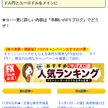
ドル円とユーロドルをメインに
★☆>>>更に詳しい内容は『羊飼いのFXブログ』でどう
ぞ！
【毎月更新！最新版】FXのキャンペーンおすすめ10選！
キャッシュバックがもらえる条件が簡単なFX会社や、「ザイ
FX！」限定のお得なキャンペーンを厳選して紹介。
11月9日(木)■『主要な株式市場及
【11月13日～の週】為替相場の注
び米国債利回りの動向』と『米国
目材料スケジュールと焦点