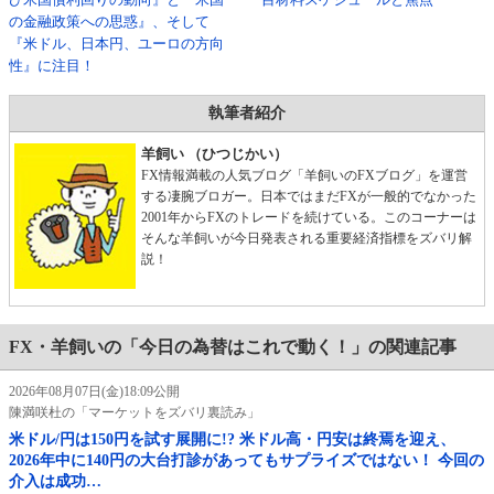
の金融政策への思惑』、そして
『米ドル、日本円、ユーロの方向
性』に注目！
執筆者紹介
羊飼い （ひつじかい）
FX情報満載の人気ブログ「羊飼いのFXブログ」を運営
する凄腕ブロガー。日本ではまだFXが一般的でなかった
2001年からFXのトレードを続けている。このコーナーは
そんな羊飼いが今日発表される重要経済指標をズバリ解
説！
FX・羊飼いの「今日の為替はこれで動く！」の関連記事
2026年08月07日(金)18:09公開
陳満咲杜の「マーケットをズバリ裏読み」
米ドル/円は150円を試す展開に!? 米ドル高・円安は終焉を迎え、
2026年中に140円の大台打診があってもサプライズではない！ 今回の
介入は成功…