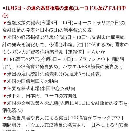
■
11月6日～の週の為替相場の焦点(ユーロドル及びドル円中
心)
▼
金融政策の発表(今週6日～10日)→オーストラリア(7日)の
金融政策の発表と日本(6日)の議事録の公表
▼
米国の経済指標の発表(今週6日～10日)→先週末に雇用統
計の発表を消化して、今週は小粒。注目に値するのは週末の
ミシガン大消費者信頼感指数【速報値】ぐらいか
▼
FRB高官の発言(今週6日～10日)→ブラックアウト期間明
けで、FRB高官の発言多め。パウエルFRB議長の発言あり
▼
米国の雇用統計の発表明け(先週末3日に発表)
▼
米国の国債利回りの動向
▼
主要な株式市場(米国中心)の動向
▼
米ドル、日本円、ユーロの方向性
▼
米国の金融政策への思惑(先週11月1日に金融政策の発表を
消化済み)
▼
金融当局者や要人による発言(FRB高官がブラックアウト
期間明け、パウエルFRB議長の発言あり、日本による円安牽