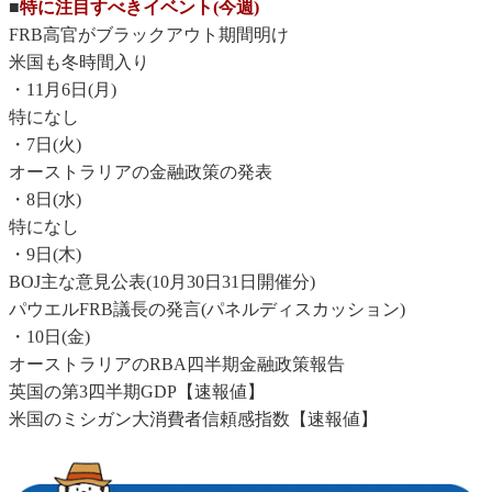
■
特に注目すべきイベント(今週)
FRB高官がブラックアウト期間明け
米国も冬時間入り
・11月6日(月)
特になし
・7日(火)
オーストラリアの金融政策の発表
・8日(水)
特になし
・9日(木)
BOJ主な意見公表(10月30日31日開催分)
パウエルFRB議長の発言(パネルディスカッション)
・10日(金)
オーストラリアのRBA四半期金融政策報告
英国の第3四半期GDP【速報値】
米国のミシガン大消費者信頼感指数【速報値】