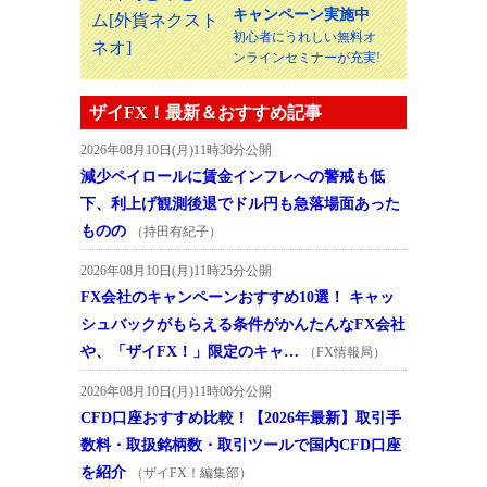
キャンペーン実施中
初心者にうれしい無料オ
ンラインセミナーが充実!
ザイFX！最新＆おすすめ記事
2026年08月10日(月)11時30分公開
減少ペイロールに賃金インフレへの警戒も低
下、利上げ観測後退でドル円も急落場面あった
ものの
（持田有紀子）
2026年08月10日(月)11時25分公開
FX会社のキャンペーンおすすめ10選！ キャッ
シュバックがもらえる条件がかんたんなFX会社
や、「ザイFX！」限定のキャ…
（FX情報局）
2026年08月10日(月)11時00分公開
CFD口座おすすめ比較！【2026年最新】取引手
数料・取扱銘柄数・取引ツールで国内CFD口座
を紹介
（ザイFX！編集部）