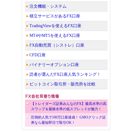
注文機能・システム
積立サービスがあるFX口座
TradingViewを使えるFX口座
MT4やMT5を使えるFX口座
FX自動売買（シストレ）口座
CFD口座
バイナリーオプション口座
読者が選んだFX口座人気ランキング！
ビットコイン取引所・販売所を比較
【トレイダーズ証券みんなのFX】最高水準の高
スワップ＆最狭水準の低スプレッドが魅力！
圧倒的人気で100万口座達成！ GMOクリック証
券なら最短即日で取引OK！