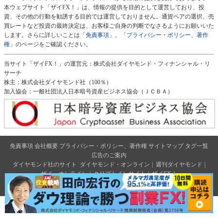
本ウェブサイト「ザイFX！」は、情報の提供を目的として運営しており、投
資、その他の行動を勧誘する目的では運営しておりません。通貨ペアの選択、売
買レートなど投資の最終決定は、お客様ご自身の判断でなさるようにお願いいた
します。さらに詳しいことは
「免責事項」
、
「プライバシー・ポリシー、著作
権」
のページをご確認ください。
当サイト「ザイFX！」の運営元：株式会社ダイヤモンド・フィナンシャル・リ
サーチ
株主：株式会社ダイヤモンド社（100％）
加入協会：一般社団法人日本暗号資産ビジネス協会（ＪＣＢＡ）
免責事項
会社概要
プライバシー・ポリシー、著作権
サイトマップ
タグ一覧
広告のご案内
ダイヤモンド社のサイト
ダイヤモンド・オンライン
|
週刊ダイヤモンド
|
ザイ・オンライン
|
クリプトインサイト
|
ザイFX！
2026 Diamond Financial Research,Inc All Rights Reserved.