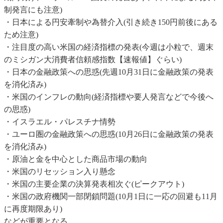
制発言にも注意)
・日本による円安牽制や為替介入(引き続き150円前後にある
ため注意)
・注目度の高い米国の経済指標の発表(今週は小粒で、週末
のミシガン大消費者信頼感指数【速報値】ぐらい)
・日本の金融政策への思惑(先週10月31日に金融政策の発表
を消化済み)
・米国のインフレの動向(経済指標や要人発言などで今後へ
の思惑)
・イスラエル・パレスチナ情勢
・ユーロ圏の金融政策への思惑(10月26日に金融政策の発表
を消化済み)
・原油と金を中心とした商品市場の動向
・米国のリセッション入り懸念
・米国の主要企業の決算発表相次ぐ(ピークアウト)
・米国の政府機関一部閉鎖問題(10月1日に一応の回避も11月
に再度期限あり)
などが重要となる。