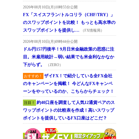
2026年08月10日(月)10時55分公開
FX「スイスフラン/トルコリラ（CHF/TRY）」
のスワップポイントを比較！ もっとも高水準の
スワップポイントを提供し…
（FX情報局）
2026年08月10日(月)09時44分公開
ドル円157円後半！9月日米金融政策の思惑に注
目。米雇用統計→弱い結果でも米金利なかなか
下がらず。
（ZERO）
ザイFX！で紹介している全FX会社
おすすめ！
のキャンペーンを掲載！ 今どんなFXキャンペ
ーンをやっているのか、こちらからチェック！
約40口座を調査して人気12通貨ペアのス
注目！
ワップポイントの比較表を作成！高いスワップ
ポイントを提供しているFX口座はどこだ？