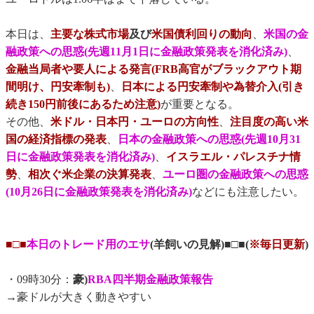
本日は、
主要な株式市場
及び
米国債利回りの動向
、
米国の金
融政策への思惑(先週11月1日に金融政策発表を消化済み)
、
金融当局者や要人による発言(FRB高官がブラックアウト期
間明け、円安牽制も)
、
日本による円安牽制や為替介入(引き
続き150円前後にあるため注意)
が重要となる。
その他、
米ドル・日本円・ユーロの方向性
、
注目度の高い米
国の経済指標の発表
、
日本の金融政策への思惑(先週10月31
日に金融政策発表を消化済み)
、
イスラエル・パレスチナ情
勢
、
相次ぐ米企業の決算発表
、
ユーロ圏の金融政策への思惑
(10月26日に金融政策発表を消化済み)
などにも注意したい。
■□■
本日のトレード用のエサ
(羊飼いの見解)■□■(
※毎日更新
)
・09時30分：
豪)
RBA四半期金融政策報告
→豪ドルが大きく動きやすい