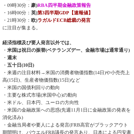
・09時30分：
豪)
RBA四半期金融政策報告
・16時00分：
英)
第3四半期GDP【速報値】
・21時30分：
欧)
ラガルドECB総裁の発言
に注目が集まる。
経済指標及び要人発言以外では、
・
米国は祝日の振替(ベテランズデー、金融市場は通常通り)
・
週末
・
五十日(10日)
・来週の注目材料→米国の消費者物価指数(14日)や小売売上
高(15日)、生産者物価指数(15日)など
・米国の国債利回りの動向
・主要な株式市場(米国中心)の動向
・米ドル、日本円、ユーロの方向性
・米国の金融政策への思惑(先週11月1日に金融政策の発表を
消化済み)
・金融当局者や要人による発言(FRB高官がブラックアウト
期間明け、パウエルFRB議長の発言あり、日本による円安牽