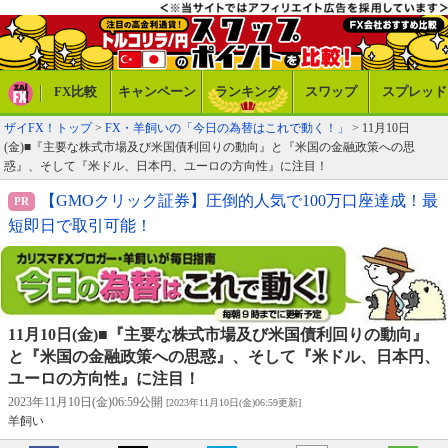
FX比較
キャンペーン
ランキング
スワップ
スプレッド
ザイFX！トップ
>
FX・羊飼いの「今日の為替はこれで動く！」
> 11月10日
(金)■『主要な株式市場及び米国債利回りの動向』と『米国の金融政策への思
惑』、そして『米ドル、日本円、ユーロの方向性』に注目！
【GMOクリック証券】圧倒的人気で100万口座達成！最
短即日で取引可能！
11月10日(金)■『主要な株式市場及び米国債利回りの動向』
と『米国の金融政策への思惑』、そして『米ドル、日本円、
ユーロの方向性』に注目！
2023年11月10日(金)06:59公開
[2023年11月10日(金)06:59更新]
羊飼い