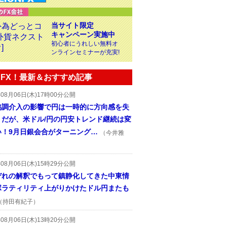
当サイト限定
キャンペーン実施中
初心者にうれしい無料オ
ンラインセミナーが充実!
FX！最新＆おすすめ記事
年08月06日(木)17時00分公開
協調介入の影響で円は一時的に方向感を失
うだが、米ドル/円の円安トレンド継続は変
い！9月日銀会合がターニング…
（今井雅
年08月06日(木)15時29分公開
ぞれの解釈でもって鎮静化してきた中東情
ボラティリティ上がりかけたドル円またも
（持田有紀子）
年08月06日(木)13時20分公開