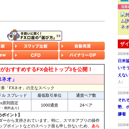
ザイ
2026
日米
いそ
読者がおすすめするFX会社トップ3を公開！
えな
Xネオ」
人）
証券「FXネオ」の主なスペック
2026
ドル スプレッド
最低取引単位
通貨ペア数
それ
ips原則固定
1000通貨
24ペア
勢、
7時・例外あり)
膠着
めポイント】
ダーから支持されています。特に、スマホアプリの操作
2026
ップポイントなどのスペック面も申し分ないため、
あら