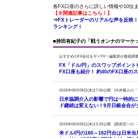
各FX口座のさらに詳しい情報や10
【※関連記事はこちら！】
⇒
FXトレーダーのリアルな声を反映！
ランキング！
■持田有紀子の「戦うオンナのマーケ
おすすめのFX会社をザイFX！編集部が徹底調
FX「ドル/円」のスワップポイン
FX口座も紹介！ 約40のFX口座
2026年08月06日(木)17:00公開 [今井雅
日米協調介入の影響で円は一時的に
ド継続は変えない！9月日銀会合が
2026年08月06日(木)13:20公開 [西原宏
米ドル/円の160～162円台は日米