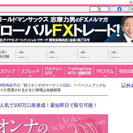
日（木）
--/--
--/--
--/--
--/--
分14秒
--.--
--
--.--
--
--.--
--
--.--
--
持田有紀子の「戦うオンナのマーケット日記」
> ベージュブックも
ドが意識されるがまだ相場は金融相場
人気で100万口座達成！最短即日で取引可能！