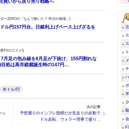
し目買いから戻り売り戦略へ
トレーダーZEROの「なんで動いた？ 昨日の相場」]
ドル円157円台。日銀利上げペース上げざるを
副業FXのススメ!]
 7月足の包み線を8月足が下抜け、155円割れな
目処は高市総裁誕生時の147円…
米ドル/円
次の記事
いっ
予想通りのインフレ指標だが先走りの反動で
ドル反転、ウォラー理事で盛り…
F