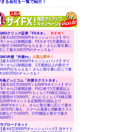
できる会社を一覧で紹介！
GMOクリック証券「FXネオ」
ＮＥＷ！
【最大100万4000円キャッシュバック】ザイ
FX！から口座開設後、FXネオで1万通貨以上
の取引で4000円がもらえる！ さらに取引量に
応じて最大100万円のチャンスも！
GMO外貨「外貨ex」
人気上昇中！
【最大100万4000円キャッシュバック】ザイ
FX！から口座開設後、1万通貨以上の取引で
4000円がもらえる！ さらに取引量に応じて最
大100万円のチャンスも！
外為どっとコム「外貨ネクストネオ」
【最大101万2000円＋1200FXポイント】ザイ
FX！から口座開設後、FX口座で1万通貨以上
の取引1回で5000円+らくらくFX積立1回以上
定期買付で3000円。さらにらくらくFX積立開
設200FXポイント＆定期買付1回以上で
1000FXポイント。さらに取引量に応じて最大
100万円に加え、スクール受講と理解度テスト
合格などで1000円、CFD開設と取引で最大
4000円！
FXブロードネット
【最大6万3000円キャッシュバック】当サイト