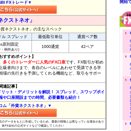
開始
SBI FXトレード▼
ネクストネオ」
外貨ネクストネオ」の主なスペック
ドル スプレッド
最低取引単位
通貨ペア数
ips原則固定
1000通貨
42ペア
7時・例外あり)
おすすめポイント】
、多くのトレーダーに人気のFX口座
です。FX取引が初め
上級者向けまで、各自のレベルにあわせて受講できる学
相場の先行きを予測してくれる機能など、取引をサポー
関連記事】
メリット・デメリットを解説！ スプレッド、スワップポイ
報や口座開設までの時間、必要書類も紹介！
コム「外貨ネクストネオ」▼
時点のデータをもとに作成しているため、最新の情報とは異なっている場合があり
、各FX会社の公式サイトなどで確認してください