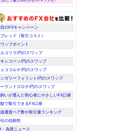
に応じて最大100万円のチャンスも！
注目のFXキャンペーン
スプレッド（取引コスト）
スワップポイント
トルコリラ/円のスワップ
メキシコペソ/円のスワップ
チェココルナ/円のスワップ
ハンガリーフォリント/円のスワップ
ポーランドズロチ/円のスワップ
羊飼いが選んだ初心者にやさしいFX口座
少額で取引できるFX口座
取扱通貨ペア数や取引量ランキング
会社の信頼性
X・為替ニュース