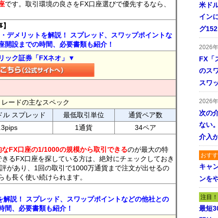
座
です。取引環境の良さをFX口座選びで優先するなら、
米ドル
インに
事】
グ15
ト・デメリットを解説！ スプレッド、スワップポイントな
座開設までの時間、必要書類も紹介！
2026
リック証券「FXネオ」▼
FX「
のス
スワ
2026
FXトレードの主なスペック
次の
ドル スプレッド
最低取引単位
通貨ペア数
ない。
.3pips
1通貨
34ペア
介入
なFX口座の1/1000の規模から取引できる
のが最大の特
おすす
できるFX口座を探している方は、絶対にチェックしておき
キャ
評があり、1回の取引で1000万通貨まで注文が出せるの
らも長く使い続けられます。
ンを
注目！
トを解説！ スプレッド、スワップポイントなどの他社との
時間、必要書類も紹介！
最短