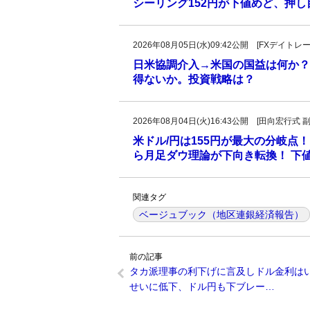
シーリング152円が下値めど、押
2026年08月05日(水)09:42公開 [FXデイ
日米協調介入→米国の国益は何か？
得ないか。投資戦略は？
2026年08月04日(火)16:43公開 [田向宏行式 
米ドル/円は155円が最大の分岐点！
ら月足ダウ理論が下向き転換！ 下値
関連タグ
ベージュブック（地区連銀経済報告）
前の記事
タカ派理事の利下げに言及しドル金利は
せいに低下、ドル円も下ブレー…