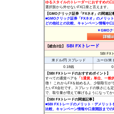
ゆるスタイルのトレーダーにおすすめの口
選択肢から外せないFX口座と言えます。
【GMOクリック証券「FXネオ」の関連記
■GMOクリック証券「FXネオ」のメリッ
どの他社との比較、キャンペーン情報や口
▼GMOク
SBI FXトレード
【総合2位】
SBI 
米ドル/円 スプレッド
ユーロ/米
0.18銭
0
【SBI FXトレードのおすすめポイント】
すべての通貨ペアを
「1通貨」単位、一般的
徴！ これからFXを始める人、少額取引が
たいFX会社です。スプレッドの狭さにも定
で、取引量が増えて稼げるようになってか
【SBI FXトレードの関連記事】
■SBI FXトレードのメリット・デメリッ
比較、キャンペーン情報や口座開設までの