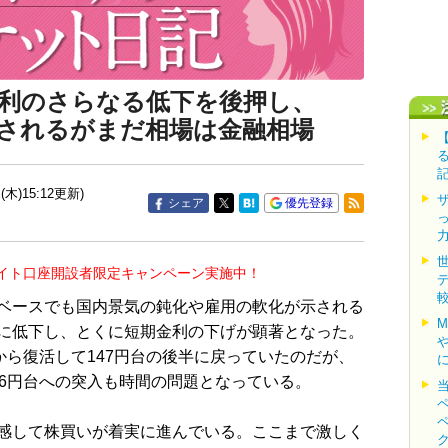
利のさらなる低下を後押し、
されるがまだ相場は金融相場
(木)15:12更新)
シェア
優先登録
イト口座開設者限定キャンペーン実施中！
ベースでも国内景気の鈍化や雇用の軟化が示される
に低下し、とくに短期金利の下げが顕著となった。
から復活して147円台の後半に戻っていたのだが、
46円台への突入も時間の問題となっている。
感して株買いが着実に進んでいる。ここまで激しく