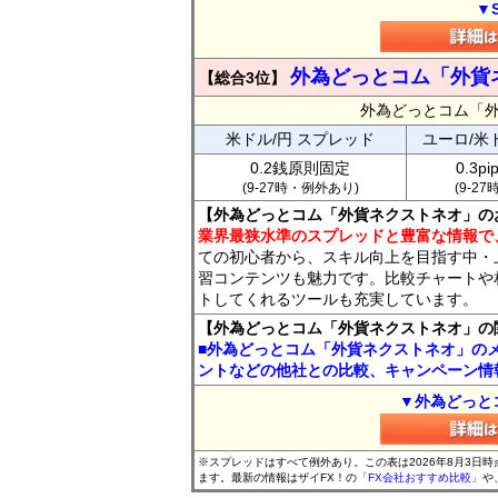
▼
外為どっとコム「外貨
【総合3位】
外為どっとコム「
米ドル/円 スプレッド
ユーロ/米
0.2銭原則固定
0.3p
(9-27時・例外あり)
(9-2
【外為どっとコム「外貨ネクストネオ」の
業界最狭水準のスプレッドと豊富な情報で
ての初心者から、スキル向上を目指す中・
習コンテンツも魅力です。比較チャートや
トしてくれるツールも充実しています。
【外為どっとコム「外貨ネクストネオ」の
■外為どっとコム「外貨ネクストネオ」の
ントなどの他社との比較、キャンペーン情
▼外為どっと
※スプレッドはすべて例外あり。この表は2026年8月3日
ます。最新の情報はザイFX！の
「FX会社おすすめ比較」
や