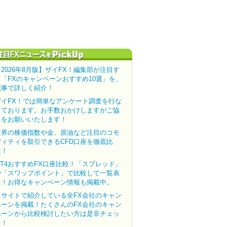
【2026年8月版】ザイFX！編集部が注目す
る「FXのキャンペーンおすすめ10選」を、
記事で詳しく紹介！
ザイFX！では簡単なアンケート調査を行な
っております。お手数おかけしますがご協
力をお願いいたします！
世界の株価指数や金、原油など注目のコモ
ディティを取引できるCFD口座を徹底比
較！
MT4おすすめFX口座比較！「スプレッド」
や「スワップポイント」で比較して一覧表
に！お得なキャンペーン情報も掲載中。
当サイトで紹介している全FX会社のキャン
ペーンを掲載！たくさんのFX会社のキャン
ペーンから比較検討したい方は是非チェッ
ク！