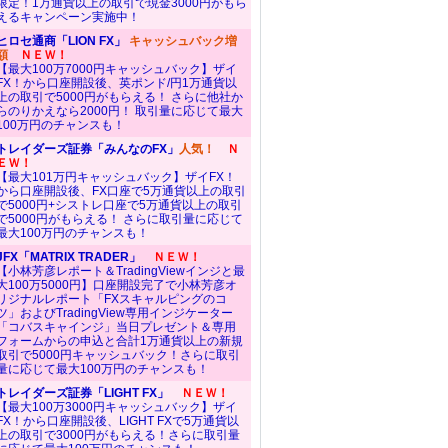
限定！1万通貨以上の取引で現金3000円がもら
えるキャンペーン実施中！
ヒロセ通商「LION FX」
キャッシュバック増
額
ＮＥＷ！
【最大100万7000円キャッシュバック】ザイ
FX！から口座開設後、英ポンド/円1万通貨以
上の取引で5000円がもらえる！ さらに他社か
らのりかえなら2000円！ 取引量に応じて最大
100万円のチャンスも！
トレイダーズ証券「みんなのFX」
人気！
Ｎ
ＥＷ！
【最大101万円キャッシュバック】ザイFX！
から口座開設後、FX口座で5万通貨以上の取引
で5000円+シストレ口座で5万通貨以上の取引
で5000円がもらえる！ さらに取引量に応じて
最大100万円のチャンスも！
JFX「MATRIX TRADER」
ＮＥＷ！
【小林芳彦レポート＆TradingViewインジと最
大100万5000円】口座開設完了で小林芳彦オ
リジナルレポート「FXスキャルピングのコ
ツ」およびTradingView専用インジケーター
「コバスキャインジ」当日プレゼント＆専用
フォームからの申込と合計1万通貨以上の新規
取引で5000円キャッシュバック！さらに取引
量に応じて最大100万円のチャンスも！
トレイダーズ証券「LIGHT FX」
ＮＥＷ！
【最大100万3000円キャッシュバック】ザイ
FX！から口座開設後、LIGHT FXで5万通貨以
上の取引で3000円がもらえる！さらに取引量