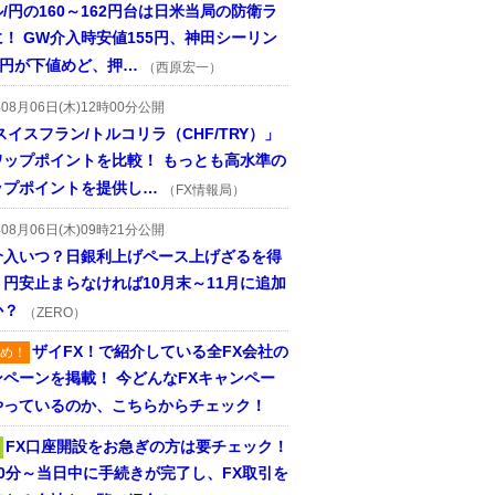
/円の160～162円台は日米当局の防衛ラ
！ GW介入時安値155円、神田シーリン
2円が下値めど、押…
（西原宏一）
年08月06日(木)12時00分公開
スイスフラン/トルコリラ（CHF/TRY）」
ワップポイントを比較！ もっとも高水準の
ップポイントを提供し…
（FX情報局）
年08月06日(木)09時21分公開
介入いつ？日銀利上げペース上げざるを得
円安止まらなければ10月末～11月に追加
か？
（ZERO）
ザイFX！で紹介している全FX会社の
め！
ンペーンを掲載！ 今どんなFXキャンペー
やっているのか、こちらからチェック！
FX口座開設をお急ぎの方は要チェック！
30分～当日中に手続きが完了し、FX取引を