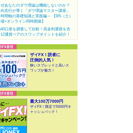
なぜあなたのダウ理論は機能しないのか？
田向宏行が導く「ダウ理論マスター講座」
～時間軸の基礎知識と実践編～ 【9/5（土）
会場+オンライン同時開催】
約40口座を調査して比較！高金利通貨を含
む12通貨ペアのスワップポイントを紹介！
ザイFX！読者に
圧倒的人気！
狭いスプレッドと高いス
ワップが魅力！
最大100万7000円
ザイFX！限定で5000円キ
ャッシュバック！