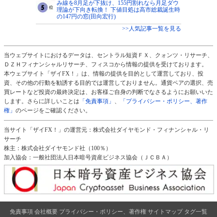
み線を8月足が下抜け、155円割れなら月足ダウ
理論が下向き転換！ 下値目処は高市総裁誕生時
の147円の窓(田向宏行)
>>人気記事一覧を見る
当ウェブサイトにおけるデータは、セントラル短資ＦＸ、クォンツ・リサーチ、
ＤＺＨフィナンシャルリサーチ、フィスコから情報の提供を受けております。
本ウェブサイト「ザイFX！」は、情報の提供を目的として運営しており、投
資、その他の行動を勧誘する目的では運営しておりません。通貨ペアの選択、売
買レートなど投資の最終決定は、お客様ご自身の判断でなさるようにお願いいた
します。さらに詳しいことは
「免責事項」
、
「プライバシー・ポリシー、著作
権」
のページをご確認ください。
当サイト「ザイFX！」の運営元：株式会社ダイヤモンド・フィナンシャル・リ
サーチ
株主：株式会社ダイヤモンド社（100％）
加入協会：一般社団法人日本暗号資産ビジネス協会（ＪＣＢＡ）
免責事項
会社概要
プライバシー・ポリシー、著作権
サイトマップ
タグ一覧