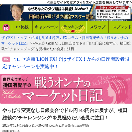
FX比較
キャンペーン
ランキング
スワップ
スプレッド
ザイFX！トップ
>
相場を見通す超強力FXコラム
>
持田有紀子の「戦うオンナの
マーケット日記」
> やっぱり変更なし日銀会合でドル円143円台に戻すが、植田総
裁の’チャレンジング’を見極めたい会見に注目！
ヒロセ通商[LION FX]ではザイFX！からの口座開設者限
定キャンペーンを実施中！
やっぱり変更なし日銀会合でドル円143円台に戻すが、
植田
総裁の’チャレンジング’を見極めたい会見に注目！
2023年12月19日(火)15:09公開
[2023年12月19日(火)15:09更新]
持田有紀子