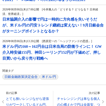
2026年08月06日(木)17:00公開 [今井雅人の「どうする？ どうなる？ 日本経
済、世界経済」]
日米協調介入の影響で円は一時的に方向感を失いそうだ
が、米ドル/円の円安トレンド継続は変えない！9月日銀会合
がターニングポイントとなるか？
2026年08月06日(木)13:20公開 [西原宏一の「ヘッジファンドの思惑」]
米ドル/円の160～162円台は日米当局の防衛ラインに！ GW
介入時安値155円、神田シーリング152円が下値めど、押し
目買いから戻り売り戦略へ
関連タグ
日銀金融政策決定会合
米ドル/円
前の記事
次の記事
とても狭いレンジながら逆張
チャレンジングは単なる個人
りがワークしているドル円、
の心構えかで円は全面安、つ