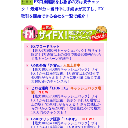
FX口座開設をお急ぎの方は要チェッ
注目！
ク！ 最短30分～当日中に手続きが完了し、FX
取引を開始できる会社を一覧で紹介！
FXブロードネット
【最大6万3000円キャッシュバック】当サイト
限定！1万通貨以上の取引で現金3000円がもら
えるキャンペーン実施中！
GMO外貨「外貨ex」
人気上昇中！
【最大100万4000円キャッシュバック】ザイ
FX！から口座開設後、1万通貨以上の取引で
4000円がもらえる！ さらに取引量に応じて最
大100万円のチャンスも！
ヒロセ通商「LION FX」
キャッシュバック増
額
ＮＥＷ！
【最大100万7000円キャッシュバック】ザイ
FX！から口座開設後、英ポンド/円1万通貨以
上の取引で5000円がもらえる！ さらに他社か
らのりかえなら2000円！ 取引量に応じて最大
100万円のチャンスも！
GMOクリック証券「FXネオ」
ＮＥＷ！
【最大100万4000円キャッシュバック】ザイ
FX！から口座開設後、FXネオで1万通貨以上