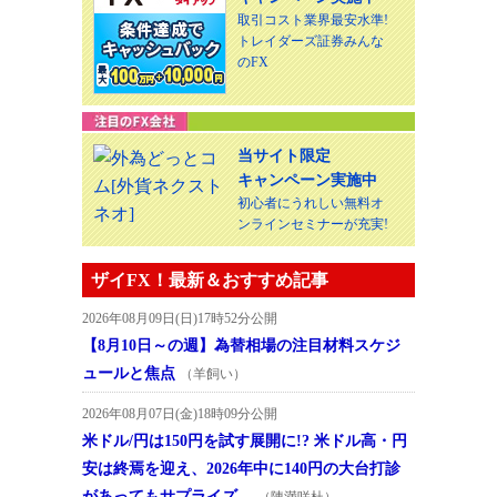
取引コスト業界最安水準!
トレイダーズ証券みんな
のFX
当サイト限定
キャンペーン実施中
初心者にうれしい無料オ
ンラインセミナーが充実!
ザイFX！最新＆おすすめ記事
2026年08月09日(日)17時52分公開
【8月10日～の週】為替相場の注目材料スケジ
ュールと焦点
（羊飼い）
2026年08月07日(金)18時09分公開
米ドル/円は150円を試す展開に!? 米ドル高・円
安は終焉を迎え、2026年中に140円の大台打診
があってもサプライズ…
（陳満咲杜）