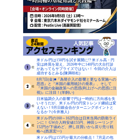
米ドル/円は150円を試す展開に!? 米ドル高・円
安は終焉を迎え、2026年中に140円の大台打診
があってもサプライズではない！ 今回の介入は
成功するとみる(陳満咲杜)
8月7日(金)■『為替介入の影響と更なる実施への
思惑』と『米国の雇用統計の発表』、そして
『米国の金融政策への思惑(利上げへの思惑に注
視)』に注目！(羊飼い)
日米協調介入の影響で円は一時的に方向感を失
いそうだが、米ドル/円の円安トレンド継続は変
えない！9月日銀会合がターニングポイントと
なるか？(今井雅人)
米ドル/円の160～162円台は日米当局の防衛ライ
ンに！ GW介入時安値155円、神田シーリング
152円が下値めど、押し目買いから戻り売り戦
略へ(西原宏一)
米ドル/円は155円が最大の分岐点！ 7月足の包