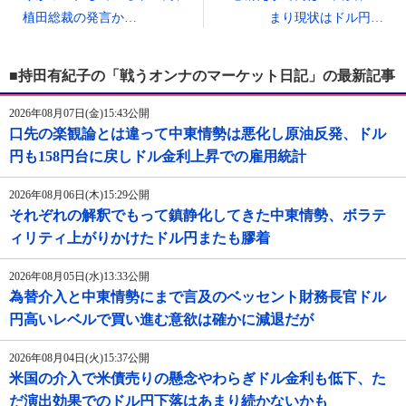
植田総裁の発言か…
まり現状はドル円…
■持田有紀子の「戦うオンナのマーケット日記」の最新記事
2026年08月07日(金)15:43公開
口先の楽観論とは違って中東情勢は悪化し原油反発、ドル
円も158円台に戻しドル金利上昇での雇用統計
2026年08月06日(木)15:29公開
それぞれの解釈でもって鎮静化してきた中東情勢、ボラテ
ィリティ上がりかけたドル円またも膠着
2026年08月05日(水)13:33公開
為替介入と中東情勢にまで言及のベッセント財務長官ドル
円高いレベルで買い進む意欲は確かに減退だが
2026年08月04日(火)15:37公開
米国の介入で米債売りの懸念やわらぎドル金利も低下、た
だ演出効果でのドル円下落はあまり続かないかも