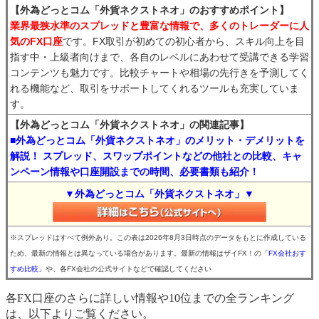
【外為どっとコム「外貨ネクストネオ」のおすすめポイント】
業界最狭水準のスプレッドと豊富な情報で、多くのトレーダーに人
気のFX口座
です。FX取引が初めての初心者から、スキル向上を目
指す中・上級者向けまで、各自のレベルにあわせて受講できる学習
コンテンツも魅力です。比較チャートや相場の先行きを予測してく
れる機能など、取引をサポートしてくれるツールも充実していま
す。
【外為どっとコム「外貨ネクストネオ」の関連記事】
■外為どっとコム「外貨ネクストネオ」のメリット・デメリットを
解説！ スプレッド、スワップポイントなどの他社との比較、キャ
ンペーン情報や口座開設までの時間、必要書類も紹介！
▼外為どっとコム「外貨ネクストネオ」▼
※スプレッドはすべて例外あり。この表は2026年8月3日時点のデータをもとに作成している
ため、最新の情報とは異なっている場合があります。最新の情報はザイFX！の
「FX会社おす
すめ比較」
や、各FX会社の公式サイトなどで確認してください
各FX口座のさらに詳しい情報や10位までの全ランキング
は、以下よりご覧ください。