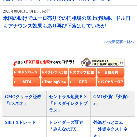
2026年08月03日(月)13:51公開
米国の助けでユーロ売りでの円相場の底上げ効果、ドル円
もアナウンス効果もあり再び下落はしているが
>>最新記事一覧へ
GMOクリック証券
セントラル短資ＦＸ
GMO外貨 「外貨e
「FXネオ」
「ＦＸダイレクトプ
x」
ラス」
SBI FXトレード
トレイダーズ証券
外為どっとコム
「みんなのFX」
「外貨ネクストネ
オ」