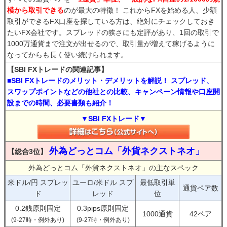
模から取引できる
のが最大の特徴！ これからFXを始める人、少額
取引ができるFX口座を探している方は、絶対にチェックしておき
たいFX会社です。スプレッドの狭さにも定評があり、1回の取引で
1000万通貨まで注文が出せるので、取引量が増えて稼げるように
なってからも長く使い続けられます。
【SBI FXトレードの関連記事】
■SBI FXトレードのメリット・デメリットを解説！ スプレッド、
スワップポイントなどの他社との比較、キャンペーン情報や口座開
設までの時間、必要書類も紹介！
▼SBI FXトレード▼
外為どっとコム「外貨ネクストネオ」
【総合3位】
外為どっとコム「外貨ネクストネオ」の主なスペック
米ドル/円 スプレッ
ユーロ/米ドル スプ
最低取引単
通貨ペア数
ド
レッド
位
0.2銭原則固定
0.3pips原則固定
1000通貨
42ペア
(9-27時・例外あり)
(9-27時・例外あり)