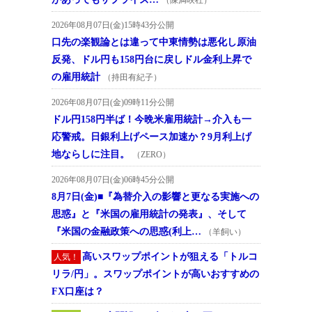
2026年08月07日(金)15時43分公開
口先の楽観論とは違って中東情勢は悪化し原油
反発、ドル円も158円台に戻しドル金利上昇で
の雇用統計
（持田有紀子）
2026年08月07日(金)09時11分公開
ドル円158円半ば！今晩米雇用統計→介入も一
応警戒。日銀利上げペース加速か？9月利上げ
地ならしに注目。
（ZERO）
2026年08月07日(金)06時45分公開
8月7日(金)■『為替介入の影響と更なる実施への
思惑』と『米国の雇用統計の発表』、そして
『米国の金融政策への思惑(利上…
（羊飼い）
高いスワップポイントが狙える「トルコ
人気！
リラ/円」。スワップポイントが高いおすすめの
FX口座は？