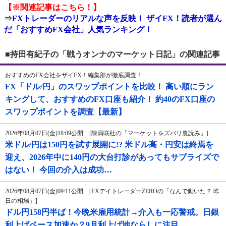
【※関連記事はこちら！】
⇒
FXトレーダーのリアルな声を反映！ ザイFX！読者が選ん
だ「おすすめFX会社」人気ランキング！
■持田有紀子の「戦うオンナのマーケット日記」の関連記事
おすすめのFX会社をザイFX！編集部が徹底調査！
FX「ドル/円」のスワップポイントを比較！ 高い順にラン
キングして、おすすめのFX口座も紹介！ 約40のFX口座の
スワップポイントを調査【最新】
2026年08月07日(金)18:09公開 [陳満咲杜の「マーケットをズバリ裏読み」]
米ドル/円は150円を試す展開に!? 米ドル高・円安は終焉を
迎え、2026年中に140円の大台打診があってもサプライズで
はない！ 今回の介入は成功…
2026年08月07日(金)09:11公開 [FXデイトレーダーZEROの「なんで動いた？ 昨
日の相場」]
ドル円158円半ば！今晩米雇用統計→介入も一応警戒。日銀
利上げペース加速か？9月利上げ地ならしに注目。