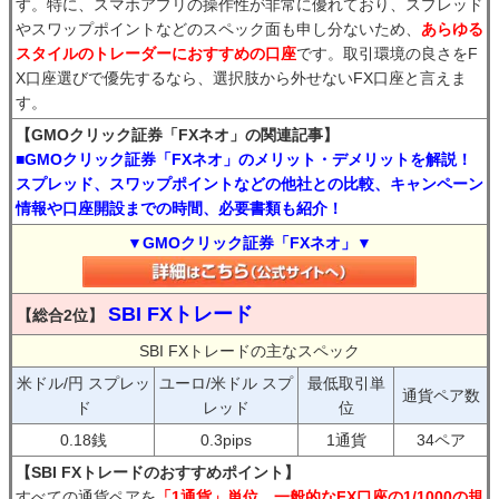
す。特に、スマホアプリの操作性が非常に優れており、スプレッド
やスワップポイントなどのスペック面も申し分ないため、
あらゆる
スタイルのトレーダーにおすすめの口座
です。取引環境の良さをF
X口座選びで優先するなら、選択肢から外せないFX口座と言えま
す。
【GMOクリック証券「FXネオ」の関連記事】
■GMOクリック証券「FXネオ」のメリット・デメリットを解説！
スプレッド、スワップポイントなどの他社との比較、キャンペーン
情報や口座開設までの時間、必要書類も紹介！
▼GMOクリック証券「FXネオ」▼
SBI FXトレード
【総合2位】
SBI FXトレードの主なスペック
米ドル/円 スプレッ
ユーロ/米ドル スプ
最低取引単
通貨ペア数
ド
レッド
位
0.18銭
0.3pips
1通貨
34ペア
【SBI FXトレードのおすすめポイント】
すべての通貨ペアを
「1通貨」単位、一般的なFX口座の1/1000の規