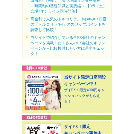
田向宏行が導く「ダウ理論マスター講座」
～時間軸の基礎知識と実践編～ 【9/5（土）
会場+オンライン同時開催】
高金利で人気のトルコリラ。 約30のFX口座
の「トルコリラ/円」のスワップポイントを
調査して比較！
当サイトで紹介している全FX会社のキャン
ペーンを掲載！たくさんのFX会社のキャン
ペーンから比較検討したい方は是非チェッ
ク！
当サイト限定口座開設
キャンペーン中！
ザイFX！限定4000円キャ
ッシュバックがもらえ
る！
ザイFX！限定
キャンペーン実施中