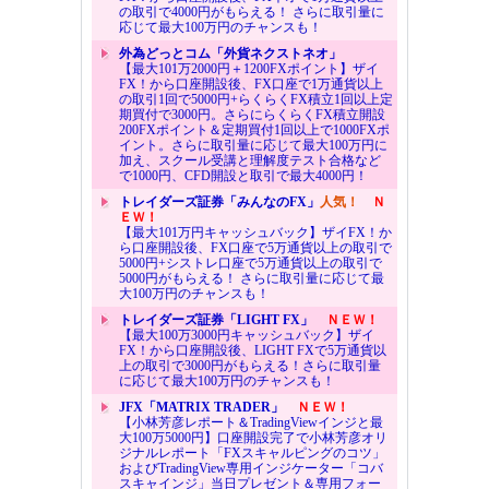
の取引で4000円がもらえる！ さらに取引量に
応じて最大100万円のチャンスも！
外為どっとコム「外貨ネクストネオ」
【最大101万2000円＋1200FXポイント】ザイ
FX！から口座開設後、FX口座で1万通貨以上
の取引1回で5000円+らくらくFX積立1回以上定
期買付で3000円。さらにらくらくFX積立開設
200FXポイント＆定期買付1回以上で1000FXポ
イント。さらに取引量に応じて最大100万円に
加え、スクール受講と理解度テスト合格など
で1000円、CFD開設と取引で最大4000円！
トレイダーズ証券「みんなのFX」
人気！
Ｎ
ＥＷ！
【最大101万円キャッシュバック】ザイFX！か
ら口座開設後、FX口座で5万通貨以上の取引で
5000円+シストレ口座で5万通貨以上の取引で
5000円がもらえる！ さらに取引量に応じて最
大100万円のチャンスも！
トレイダーズ証券「LIGHT FX」
ＮＥＷ！
【最大100万3000円キャッシュバック】ザイ
FX！から口座開設後、LIGHT FXで5万通貨以
上の取引で3000円がもらえる！さらに取引量
に応じて最大100万円のチャンスも！
JFX「MATRIX TRADER」
ＮＥＷ！
【小林芳彦レポート＆TradingViewインジと最
大100万5000円】口座開設完了で小林芳彦オリ
ジナルレポート「FXスキャルピングのコツ」
およびTradingView専用インジケーター「コバ
スキャインジ」当日プレゼント＆専用フォー