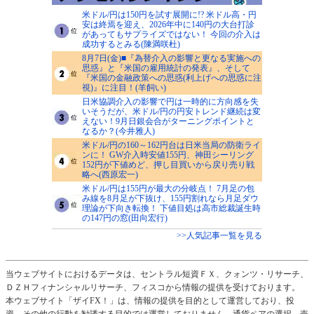
米ドル/円は150円を試す展開に!? 米ドル高・円
安は終焉を迎え、2026年中に140円の大台打診
があってもサプライズではない！ 今回の介入は
成功するとみる(陳満咲杜)
8月7日(金)■『為替介入の影響と更なる実施への
思惑』と『米国の雇用統計の発表』、そして
『米国の金融政策への思惑(利上げへの思惑に注
視)』に注目！(羊飼い)
日米協調介入の影響で円は一時的に方向感を失
いそうだが、米ドル/円の円安トレンド継続は変
えない！9月日銀会合がターニングポイントと
なるか？(今井雅人)
米ドル/円の160～162円台は日米当局の防衛ライ
ンに！ GW介入時安値155円、神田シーリング
152円が下値めど、押し目買いから戻り売り戦
略へ(西原宏一)
米ドル/円は155円が最大の分岐点！ 7月足の包
み線を8月足が下抜け、155円割れなら月足ダウ
理論が下向き転換！ 下値目処は高市総裁誕生時
の147円の窓(田向宏行)
>>人気記事一覧を見る
当ウェブサイトにおけるデータは、セントラル短資ＦＸ、クォンツ・リサーチ、
ＤＺＨフィナンシャルリサーチ、フィスコから情報の提供を受けております。
本ウェブサイト「ザイFX！」は、情報の提供を目的として運営しており、投
資、その他の行動を勧誘する目的では運営しておりません。通貨ペアの選択、売