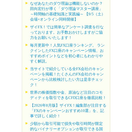
なぜあなたのダウ理論は機能しないのか？
田向宏行が導く「ダウ理論マスター講座」
～時間軸の基礎知識と実践編～ 【9/5（土）
会場+オンライン同時開催】
ザイFX！では簡単なアンケート調査を行な
っております。お手数おかけしますがご協
力をお願いいたします！
毎月更新中！人気FX口座ランキング。 ラン
クインしたFX口座のキャンペーン情報、お
すすめポイントなどを初心者にもわかりや
すく解説。
当サイトで紹介している全FX会社のキャン
ペーンを掲載！たくさんのFX会社のキャン
ペーンから比較検討したい方は是非チェッ
ク！
世界の株価指数や金、原油など注目のコモ
ディティを取引できるCFD口座を徹底比較！
【2026年8月版】ザイFX！編集部が注目する
「FXのキャンペーンおすすめ10選」を、記
事で詳しく紹介！
少額から取引可能で損失や取引時間が限定
的なバイナリーオプションが取引できる国