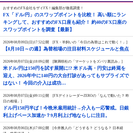
おすすめのFX会社をザイFX！編集部が徹底調査！
FX「ドル/円」のスワップポイントを比較！ 高い順にラン
キングして、おすすめのFX口座も紹介！ 約40のFX口座の
スワップポイントを調査【最新】
2026年08月09日(日)17:52公開 [FX・羊飼いの「今日の為替はこれで動く！」]
【8月10日～の週】為替相場の注目材料スケジュールと焦点
2026年08月07日(金)18:09公開 [陳満咲杜の「マーケットをズバリ裏読み」]
米ドル/円は150円を試す展開に!? 米ドル高・円安は終焉を
迎え、2026年中に140円の大台打診があってもサプライズで
はない！ 今回の介入は成功…
2026年08月07日(金)09:11公開 [FXデイトレーダーZEROの「なんで動いた？ 昨
日の相場」]
ドル円158円半ば！今晩米雇用統計→介入も一応警戒。日銀
利上げペース加速か？9月利上げ地ならしに注目。
2026年08月06日(木)17:00公開 [今井雅人の「どうする？ どうなる？ 日本経