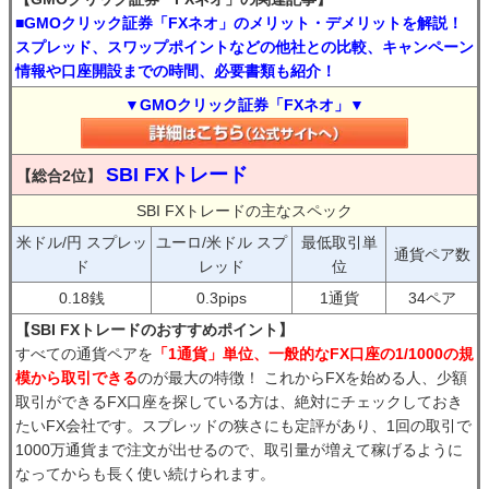
■GMOクリック証券「FXネオ」のメリット・デメリットを解説！
スプレッド、スワップポイントなどの他社との比較、キャンペーン
情報や口座開設までの時間、必要書類も紹介！
▼GMOクリック証券「FXネオ」▼
SBI FXトレード
【総合2位】
SBI FXトレードの主なスペック
米ドル/円 スプレッ
ユーロ/米ドル スプ
最低取引単
通貨ペア数
ド
レッド
位
0.18銭
0.3pips
1通貨
34ペア
【SBI FXトレードのおすすめポイント】
すべての通貨ペアを
「1通貨」単位、一般的なFX口座の1/1000の規
模から取引できる
のが最大の特徴！ これからFXを始める人、少額
取引ができるFX口座を探している方は、絶対にチェックしておき
たいFX会社です。スプレッドの狭さにも定評があり、1回の取引で
1000万通貨まで注文が出せるので、取引量が増えて稼げるように
なってからも長く使い続けられます。