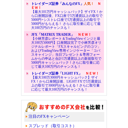
トレイダーズ証券「みんなのFX」
人気！
Ｎ
ＥＷ！
【最大101万円キャッシュバック】ザイFX！か
ら口座開設後、FX口座で5万通貨以上の取引で
5000円+シストレ口座で5万通貨以上の取引で
5000円がもらえる！ さらに取引量に応じて最
大100万円のチャンスも！
JFX「MATRIX TRADER」
ＮＥＷ！
【小林芳彦レポート＆TradingViewインジと最
大100万5000円】口座開設完了で小林芳彦オリ
ジナルレポート「FXスキャルピングのコツ」
およびTradingView専用インジケーター「コバ
スキャインジ」当日プレゼント＆専用フォー
ムからの申込と合計1万通貨以上の新規取引で
5000円キャッシュバック！さらに取引量に応
じて最大100万円のチャンスも！
トレイダーズ証券「LIGHT FX」
ＮＥＷ！
【最大100万3000円キャッシュバック】ザイ
FX！から口座開設後、LIGHT FXで5万通貨以
上の取引で3000円がもらえる！さらに取引量
に応じて最大100万円のチャンスも！
注目のFXキャンペーン
スプレッド（取引コスト）