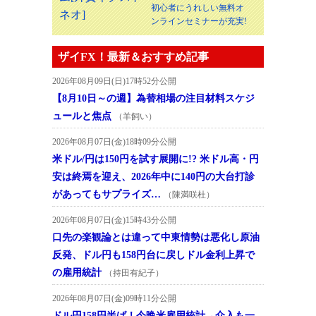
初心者にうれしい無料オ
ンラインセミナーが充実!
ザイFX！最新＆おすすめ記事
2026年08月09日(日)17時52分公開
【8月10日～の週】為替相場の注目材料スケジ
ュールと焦点
（羊飼い）
2026年08月07日(金)18時09分公開
米ドル/円は150円を試す展開に!? 米ドル高・円
安は終焉を迎え、2026年中に140円の大台打診
があってもサプライズ…
（陳満咲杜）
2026年08月07日(金)15時43分公開
口先の楽観論とは違って中東情勢は悪化し原油
反発、ドル円も158円台に戻しドル金利上昇で
の雇用統計
（持田有紀子）
2026年08月07日(金)09時11分公開
ドル円158円半ば！今晩米雇用統計→介入も一