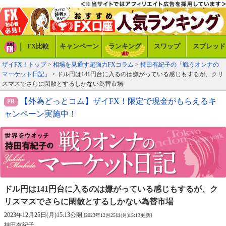
FX比較
キャンペーン
ランキング
スワップ
スプレッド
ザイFX！トップ
>
相場を見通す超強力FXコラム
>
持田有紀子の「戦うオンナの
マーケット日記」
> ドル円は141円台に入るのは嫌がっている感じもするが、クリ
スマスでさらに閑散とするしかない為替市場
【外為どっとコム】ザイFX！限定で現金がもらえるキ
ャンペーン実施中！
ドル円は141円台に入るのは嫌がっている感じもするが、
ク
リスマスでさらに閑散とするしかない為替市場
2023年12月25日(月)15:13公開
[2023年12月25日(月)15:13更新]
持田有紀子