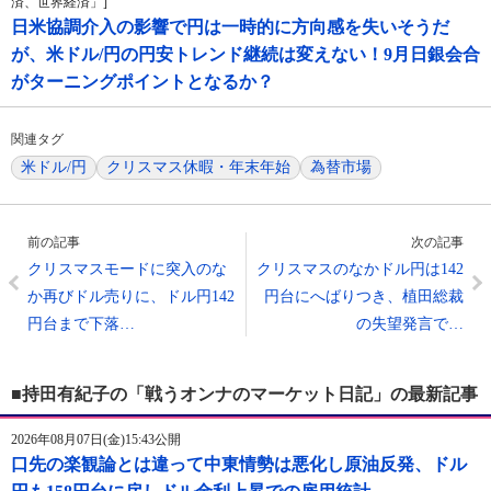
済、世界経済」]
日米協調介入の影響で円は一時的に方向感を失いそうだ
が、米ドル/円の円安トレンド継続は変えない！9月日銀会合
がターニングポイントとなるか？
関連タグ
米ドル/円
クリスマス休暇・年末年始
為替市場
前の記事
次の記事
クリスマスモードに突入のな
クリスマスのなかドル円は142
か再びドル売りに、ドル円142
円台にへばりつき、植田総裁
円台まで下落…
の失望発言で…
■持田有紀子の「戦うオンナのマーケット日記」の最新記事
2026年08月07日(金)15:43公開
口先の楽観論とは違って中東情勢は悪化し原油反発、ドル