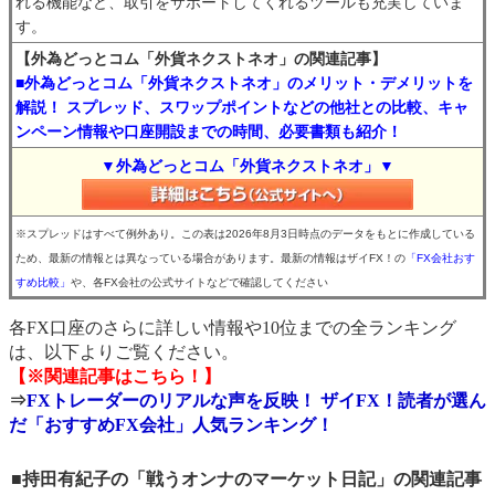
れる機能など、取引をサポートしてくれるツールも充実していま
す。
【外為どっとコム「外貨ネクストネオ」の関連記事】
■外為どっとコム「外貨ネクストネオ」のメリット・デメリットを
解説！ スプレッド、スワップポイントなどの他社との比較、キャ
ンペーン情報や口座開設までの時間、必要書類も紹介！
▼外為どっとコム「外貨ネクストネオ」▼
※スプレッドはすべて例外あり。この表は2026年8月3日時点のデータをもとに作成している
ため、最新の情報とは異なっている場合があります。最新の情報はザイFX！の
「FX会社おす
すめ比較」
や、各FX会社の公式サイトなどで確認してください
各FX口座のさらに詳しい情報や10位までの全ランキング
は、以下よりご覧ください。
【※関連記事はこちら！】
⇒
FXトレーダーのリアルな声を反映！ ザイFX！読者が選ん
だ「おすすめFX会社」人気ランキング！
■持田有紀子の「戦うオンナのマーケット日記」の関連記事