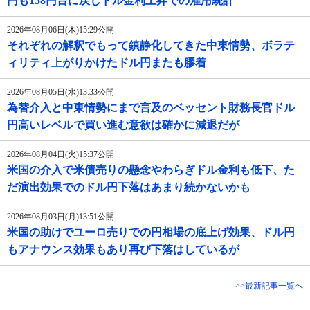
円も158円台に戻しドル金利上昇での雇用統計
2026年08月06日(木)15:29公開
それぞれの解釈でもって鎮静化してきた中東情勢、ボラテ
ィリティ上がりかけたドル円またも膠着
2026年08月05日(水)13:33公開
為替介入と中東情勢にまで言及のベッセント財務長官ドル
円高いレベルで買い進む意欲は確かに減退だが
2026年08月04日(火)15:37公開
米国の介入で米債売りの懸念やわらぎドル金利も低下、た
だ演出効果でのドル円下落はあまり続かないかも
2026年08月03日(月)13:51公開
米国の助けでユーロ売りでの円相場の底上げ効果、ドル円
もアナウンス効果もあり再び下落はしているが
>>最新記事一覧へ