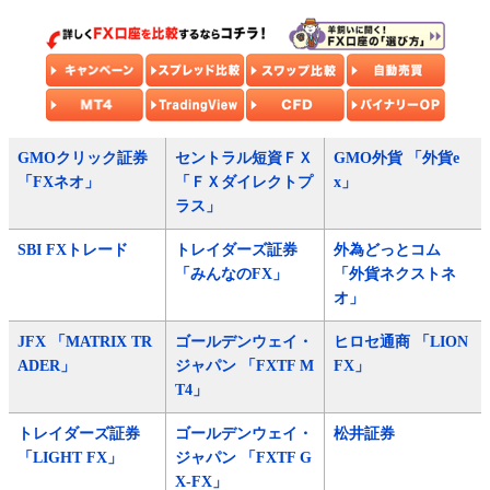
GMOクリック証券
セントラル短資ＦＸ
GMO外貨 「外貨e
「FXネオ」
「ＦＸダイレクトプ
x」
ラス」
SBI FXトレード
トレイダーズ証券
外為どっとコム
「みんなのFX」
「外貨ネクストネ
オ」
JFX 「MATRIX TR
ゴールデンウェイ・
ヒロセ通商 「LION
ADER」
ジャパン 「FXTF M
FX」
T4」
トレイダーズ証券
ゴールデンウェイ・
松井証券
「LIGHT FX」
ジャパン 「FXTF G
X-FX」