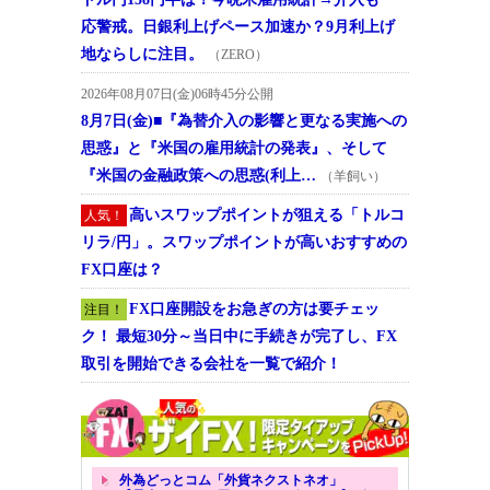
応警戒。日銀利上げペース加速か？9月利上げ
地ならしに注目。
（ZERO）
2026年08月07日(金)06時45分公開
8月7日(金)■『為替介入の影響と更なる実施への
思惑』と『米国の雇用統計の発表』、そして
『米国の金融政策への思惑(利上…
（羊飼い）
高いスワップポイントが狙える「トルコ
人気！
リラ/円」。スワップポイントが高いおすすめの
FX口座は？
FX口座開設をお急ぎの方は要チェッ
注目！
ク！ 最短30分～当日中に手続きが完了し、FX
取引を開始できる会社を一覧で紹介！
外為どっとコム「外貨ネクストネオ」