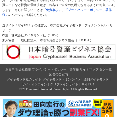
買レートなど投資の最終決定は、お客様ご自身の判断でなさるようにお願いいた
します。さらに詳しいことは
「免責事項」
、
「プライバシー・ポリシー、著作
権」
のページをご確認ください。
当サイト「ザイFX！」の運営元：株式会社ダイヤモンド・フィナンシャル・リ
サーチ
株主：株式会社ダイヤモンド社（100％）
加入協会：一般社団法人日本暗号資産ビジネス協会（ＪＣＢＡ）
免責事項
会社概要
プライバシー・ポリシー、著作権
サイトマップ
タグ一覧
広告のご案内
ダイヤモンド社のサイト
ダイヤモンド・オンライン
|
週刊ダイヤモンド
|
ザイ・オンライン
|
クリプトインサイト
|
ザイFX！
2026 Diamond Financial Research,Inc All Rights Reserved.