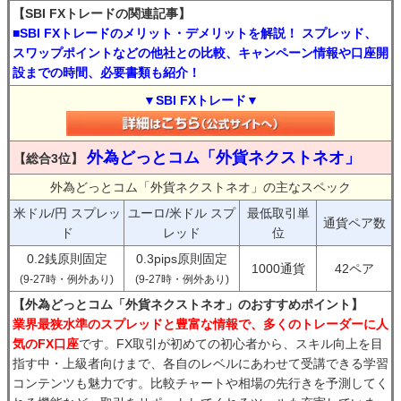
【SBI FXトレードの関連記事】
■SBI FXトレードのメリット・デメリットを解説！ スプレッド、
スワップポイントなどの他社との比較、キャンペーン情報や口座開
設までの時間、必要書類も紹介！
▼SBI FXトレード▼
外為どっとコム「外貨ネクストネオ」
【総合3位】
外為どっとコム「外貨ネクストネオ」の主なスペック
米ドル/円 スプレッ
ユーロ/米ドル スプ
最低取引単
通貨ペア数
ド
レッド
位
0.2銭原則固定
0.3pips原則固定
1000通貨
42ペア
(9-27時・例外あり)
(9-27時・例外あり)
【外為どっとコム「外貨ネクストネオ」のおすすめポイント】
業界最狭水準のスプレッドと豊富な情報で、多くのトレーダーに人
気のFX口座
です。FX取引が初めての初心者から、スキル向上を目
指す中・上級者向けまで、各自のレベルにあわせて受講できる学習
コンテンツも魅力です。比較チャートや相場の先行きを予測してく