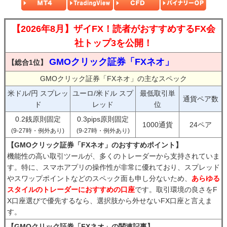
【2026年8月】ザイFX！読者がおすすめするFX会
社トップ3を公開！
GMOクリック証券「FXネオ」
【総合1位】
GMOクリック証券「FXネオ」の主なスペック
米ドル/円 スプレッ
ユーロ/米ドル スプ
最低取引単
通貨ペア数
ド
レッド
位
0.2銭原則固定
0.3pips原則固定
1000通貨
24ペア
(9-27時・例外あり)
(9-27時・例外あり)
【GMOクリック証券「FXネオ」のおすすめポイント】
機能性の高い取引ツールが、多くのトレーダーから支持されていま
す。特に、スマホアプリの操作性が非常に優れており、スプレッド
やスワップポイントなどのスペック面も申し分ないため、
あらゆる
スタイルのトレーダーにおすすめの口座
です。取引環境の良さをF
X口座選びで優先するなら、選択肢から外せないFX口座と言えま
す。
【GMOクリック証券「FXネオ」の関連記事】