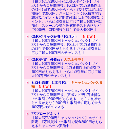
【最大101万2000円＋1200FXポイント】ザイ
FX！から口座開設後、FX口座で1万通貨以上
の取引1回で5000円+らくらくFX積立1回以上定
期買付で3000円。さらにらくらくFX積立開設
200FXポイント＆定期買付1回以上で1000FXポ
イント。さらに取引量に応じて最大100万円に
加え、スクール受講と理解度テスト合格など
で1000円、CFD開設と取引で最大4000円！
GMOクリック証券「FXネオ」
ＮＥＷ！
【最大100万4000円キャッシュバック】ザイ
FX！から口座開設後、FXネオで1万通貨以上
の取引で4000円がもらえる！ さらに取引量に
応じて最大100万円のチャンスも！
GMO外貨「外貨ex」
人気上昇中！
【最大100万4000円キャッシュバック】ザイ
FX！から口座開設後、1万通貨以上の取引で
4000円がもらえる！ さらに取引量に応じて最
大100万円のチャンスも！
ヒロセ通商「LION FX」
キャッシュバック増
額
ＮＥＷ！
【最大100万7000円キャッシュバック】ザイ
FX！から口座開設後、英ポンド/円1万通貨以
上の取引で5000円がもらえる！ さらに他社か
らのりかえなら2000円！ 取引量に応じて最大
100万円のチャンスも！
FXブロードネット
【最大6万3000円キャッシュバック】当サイト
限定！1万通貨以上の取引で現金3000円がもら
えるキャンペーン実施中！