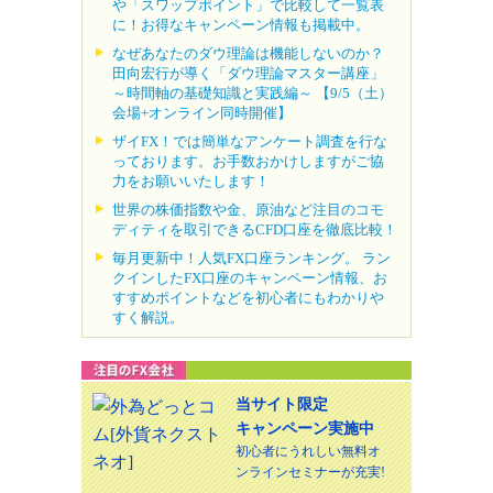
や「スワップポイント」で比較して一覧表
に！お得なキャンペーン情報も掲載中。
なぜあなたのダウ理論は機能しないのか？
田向宏行が導く「ダウ理論マスター講座」
～時間軸の基礎知識と実践編～ 【9/5（土）
会場+オンライン同時開催】
ザイFX！では簡単なアンケート調査を行な
っております。お手数おかけしますがご協
力をお願いいたします！
世界の株価指数や金、原油など注目のコモ
ディティを取引できるCFD口座を徹底比較！
毎月更新中！人気FX口座ランキング。 ラン
クインしたFX口座のキャンペーン情報、お
すすめポイントなどを初心者にもわかりや
すく解説。
当サイト限定
キャンペーン実施中
初心者にうれしい無料オ
ンラインセミナーが充実!