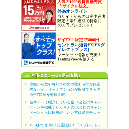
人気の1000通貨自動売買
『iサイクル注文』
外為オンライン
当サイトからの口座申込者
限定！条件達成で特別に
3000円プレゼント！
ザイFX！限定で3000円！
セントラル短資FX[FXダ
イレクトプラス]
マーケット情報が充実！
TradingViewも使える
少額から取引可能で損失や取引時間が限定
的なバイナリーオプションが取引できる国
内全7口座を徹底比較。
当サイトで紹介している全FX会社のキャン
ペーンを掲載！たくさんのFX会社のキャン
ペーンから比較検討したい方は是非チェッ
ク！
MT4おすすめFX口座比較！「スプレッド」