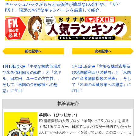
キャッシュバックがもらえる条件が簡単なFX会社や、「ザイ
FX！」限定のお得なキャンペーンを厳選して紹介。
1月10日(水)■『主要な株式市場及
1月12日(金)■『主要な株式市場及
び米国債利回りの動向』と『米ド
び米国債利回りの動向』と『米国
ル、日本円、ユーロの方向性』、
の生産者物価指数の発表』、そし
そして『米国の金融政策への思
て『米国の金融政策への思惑』に
惑』に注目！
注目！
執筆者紹介
羊飼い （ひつじかい）
FX情報満載の人気ブログ「羊飼いのFXブログ」を運営
する凄腕ブロガー。日本ではまだFXが一般的でなかった
2001年からFXのトレードを続けている。このコーナーは