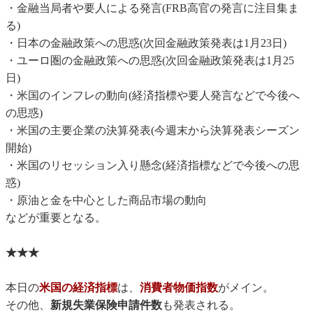
・金融当局者や要人による発言(FRB高官の発言に注目集ま
る)
・日本の金融政策への思惑(次回金融政策発表は1月23日)
・ユーロ圏の金融政策への思惑(次回金融政策発表は1月25
日)
・米国のインフレの動向(経済指標や要人発言などで今後へ
の思惑)
・米国の主要企業の決算発表(今週末から決算発表シーズン
開始)
・米国のリセッション入り懸念(経済指標などで今後への思
惑)
・原油と金を中心とした商品市場の動向
などが重要となる。
★★★
本日の
米国の経済指標
は、
消費者物価指数
がメイン。
その他、
新規失業保険申請件数
も発表される。