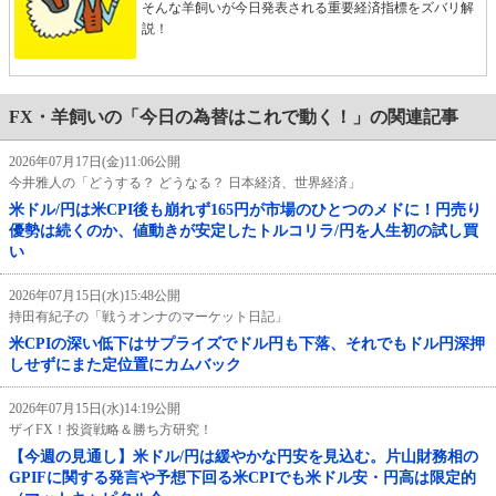
そんな羊飼いが今日発表される重要経済指標をズバリ解
説！
FX・羊飼いの「今日の為替はこれで動く！」の関連記事
2026年07月17日(金)11:06公開
今井雅人の「どうする？ どうなる？ 日本経済、世界経済」
米ドル/円は米CPI後も崩れず165円が市場のひとつのメドに！円売り
優勢は続くのか、値動きが安定したトルコリラ/円を人生初の試し買
い
2026年07月15日(水)15:48公開
持田有紀子の「戦うオンナのマーケット日記」
米CPIの深い低下はサプライズでドル円も下落、それでもドル円深押
しせずにまた定位置にカムバック
2026年07月15日(水)14:19公開
ザイFX！投資戦略＆勝ち方研究！
【今週の見通し】米ドル/円は緩やかな円安を見込む。片山財務相の
GPIFに関する発言や予想下回る米CPIでも米ドル安・円高は限定的