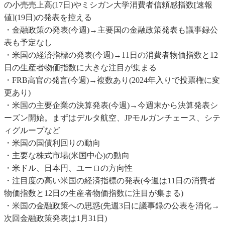
の小売売上高(17日)やミシガン大学消費者信頼感指数[速報
値](19日)の発表を控える
・金融政策の発表(今週)→主要国の金融政策発表も議事録公
表も予定なし
・米国の経済指標の発表(今週)→11日の消費者物価指数と12
日の生産者物価指数に大きな注目が集まる
・FRB高官の発言(今週)→複数あり(2024年入りで投票権に変
更あり)
・米国の主要企業の決算発表(今週)→今週末から決算発表シ
ーズン開始。まずはデルタ航空、JPモルガンチェース、シテ
ィグループなど
・米国の国債利回りの動向
・主要な株式市場(米国中心)の動向
・米ドル、日本円、ユーロの方向性
・注目度の高い米国の経済指標の発表(今週は11日の消費者
物価指数と12日の生産者物価指数に注目が集まる)
・米国の金融政策への思惑(先週3日に議事録の公表を消化→
次回金融政策発表は1月31日)