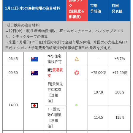
指標ラン
ク
市場
前回
1月11日(木)の為替相場の注目材料
(注目度＆
予想値
発表値
影響度)
↓明日以降の注目材料↓
→12日(金)：米)生産者物価指数、JPモルガンチェース、バンクオブアメリ
カ、シティグループの決算
→来週：月曜日(15日)は米国が祝日で金融市場が休場、米国の小売売上高(17
日)やミシガン大学消費者信頼感指数[速報値](19日)の発表を控える
NZ)
住宅
06:45
-
+8.7%
建設許可
豪)
貿易収
09:30
+75.00億
+71.29億
支
日)
景気先
行CI指数
107.9
108.9
【速報
値】
14:00
↑・
景気一
致CI指数
114.5
115.9
【速報
値】