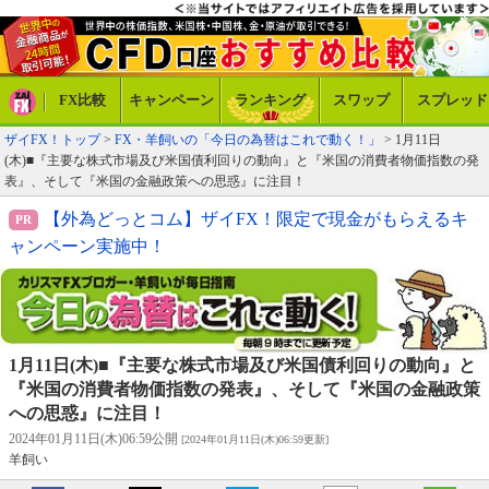
FX比較
キャンペーン
ランキング
スワップ
スプレッド
ザイFX！トップ
>
FX・羊飼いの「今日の為替はこれで動く！」
> 1月11日
(木)■『主要な株式市場及び米国債利回りの動向』と『米国の消費者物価指数の発
表』、そして『米国の金融政策への思惑』に注目！
【外為どっとコム】ザイFX！限定で現金がもらえるキ
ャンペーン実施中！
1月11日(木)■『主要な株式市場及び米国債利回りの動向』と
『米国の消費者物価指数の発表』、そして『米国の金融政策
への思惑』に注目！
2024年01月11日(木)06:59公開
[2024年01月11日(木)06:59更新]
羊飼い