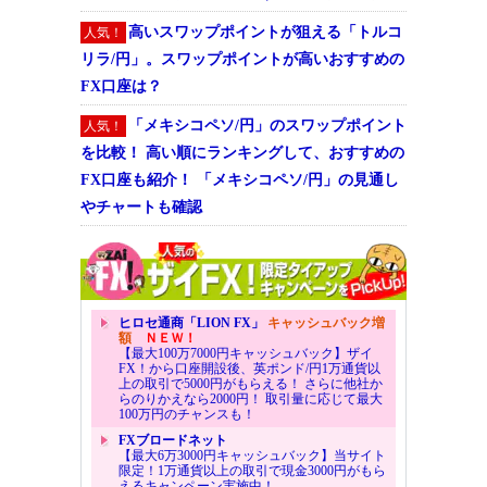
高いスワップポイントが狙える「トルコ
人気！
リラ/円」。スワップポイントが高いおすすめの
FX口座は？
「メキシコペソ/円」のスワップポイント
人気！
を比較！ 高い順にランキングして、おすすめの
FX口座も紹介！ 「メキシコペソ/円」の見通し
やチャートも確認
ヒロセ通商「LION FX」
キャッシュバック増
額
ＮＥＷ！
【最大100万7000円キャッシュバック】ザイ
FX！から口座開設後、英ポンド/円1万通貨以
上の取引で5000円がもらえる！ さらに他社か
らのりかえなら2000円！ 取引量に応じて最大
100万円のチャンスも！
FXブロードネット
【最大6万3000円キャッシュバック】当サイト
限定！1万通貨以上の取引で現金3000円がもら
えるキャンペーン実施中！