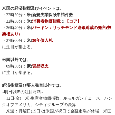
米国の経済指標及びイベントは、
・22時30分：
米)新規失業保険申請件数
・22時30分：
米)
消費者物価指数
＆
【コア】
・26時40分：
米)
バーキン：リッチモンド連銀総裁の発言(投
票権あり)
・27時00分：
米)
30年債入札
に注目が集まる。
米国以外では、
・09時30分：
豪)
貿易収支
に注目が集まる。
経済指標及び要人発言以外では、
↓明日以降の注目材料↓
→12日(金)：米)生産者物価指数、JPモルガンチェース、バン
クオブアメリカ、シティグループの決算
→来週：月曜日(15日)は米国が祝日で金融市場が休場、米国