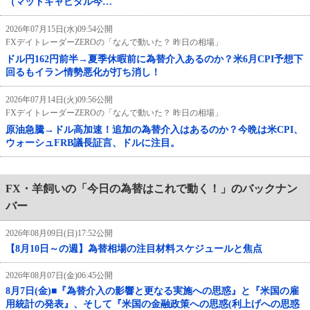
（マットキャピタル今…
2026年07月15日(水)09:54公開
FXデイトレーダーZEROの「なんで動いた？ 昨日の相場」
ドル円162円前半→夏季休暇前に為替介入あるのか？米6月CPI予想下
回るもイラン情勢悪化が打ち消し！
2026年07月14日(火)09:56公開
FXデイトレーダーZEROの「なんで動いた？ 昨日の相場」
原油急騰→ドル高加速！追加の為替介入はあるのか？今晩は米CPI、
ウォーシュFRB議長証言、ドルに注目。
FX・羊飼いの「今日の為替はこれで動く！」のバックナン
バー
2026年08月09日(日)17:52公開
【8月10日～の週】為替相場の注目材料スケジュールと焦点
2026年08月07日(金)06:45公開
8月7日(金)■『為替介入の影響と更なる実施への思惑』と『米国の雇
用統計の発表』、そして『米国の金融政策への思惑(利上げへの思惑