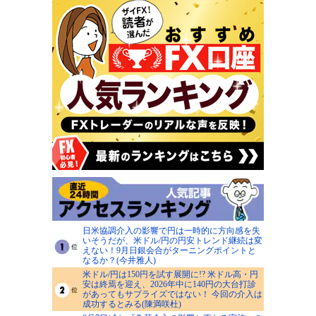
日米協調介入の影響で円は一時的に方向感を失
いそうだが、米ドル/円の円安トレンド継続は変
えない！9月日銀会合がターニングポイントと
なるか？(今井雅人)
米ドル/円は150円を試す展開に!? 米ドル高・円
安は終焉を迎え、2026年中に140円の大台打診
があってもサプライズではない！ 今回の介入は
成功するとみる(陳満咲杜)