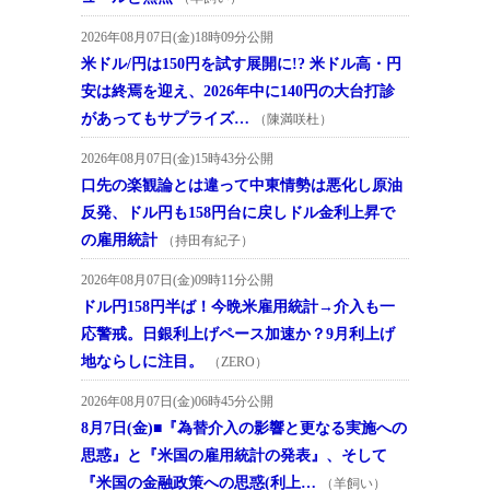
2026年08月07日(金)18時09分公開
米ドル/円は150円を試す展開に!? 米ドル高・円
安は終焉を迎え、2026年中に140円の大台打診
があってもサプライズ…
（陳満咲杜）
2026年08月07日(金)15時43分公開
口先の楽観論とは違って中東情勢は悪化し原油
反発、ドル円も158円台に戻しドル金利上昇で
の雇用統計
（持田有紀子）
2026年08月07日(金)09時11分公開
ドル円158円半ば！今晩米雇用統計→介入も一
応警戒。日銀利上げペース加速か？9月利上げ
地ならしに注目。
（ZERO）
2026年08月07日(金)06時45分公開
8月7日(金)■『為替介入の影響と更なる実施への
思惑』と『米国の雇用統計の発表』、そして
『米国の金融政策への思惑(利上…
（羊飼い）