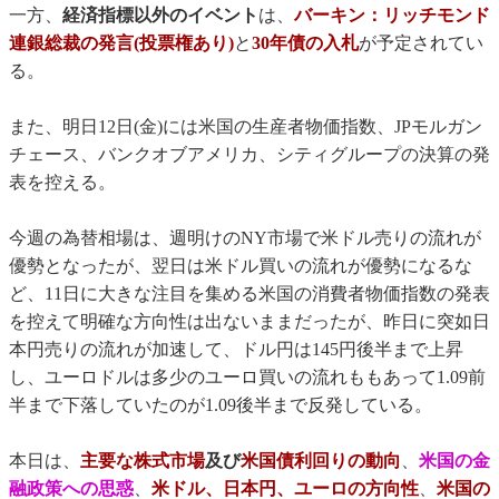
一方、
経済指標以外のイベント
は、
バーキン：リッチモンド
連銀総裁の発言(投票権あり)
と
30年債の入札
が予定されてい
る。
また、明日12日(金)には米国の生産者物価指数、JPモルガン
チェース、バンクオブアメリカ、シティグループの決算の発
表を控える。
今週の為替相場は、週明けのNY市場で米ドル売りの流れが
優勢となったが、翌日は米ドル買いの流れが優勢になるな
ど、11日に大きな注目を集める米国の消費者物価指数の発表
を控えて明確な方向性は出ないままだったが、昨日に突如日
本円売りの流れが加速して、ドル円は145円後半まで上昇
し、ユーロドルは多少のユーロ買いの流れももあって1.09前
半まで下落していたのが1.09後半まで反発している。
本日は、
主要な株式市場
及び
米国債利回りの動向
、
米国の金
融政策への思惑
、
米ドル、日本円、ユーロの方向性
、
米国の