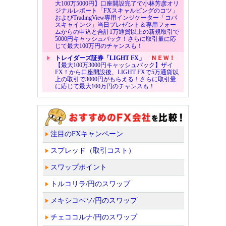
大100万5000円】口座開設完了で小林芳彦オリ
ジナルレポート「FXスキャルピングのコツ」
およびTradingView専用インジケーター「コバ
スキャインジ」当日プレゼント＆専用フォー
ムからの申込と合計1万通貨以上の新規取引で
5000円キャッシュバック！さらに取引量に応
じて最大100万円のチャンスも！
トレイダーズ証券「LIGHT FX」
ＮＥＷ！
【最大100万3000円キャッシュバック】ザイ
FX！から口座開設後、LIGHT FXで5万通貨以
上の取引で3000円がもらえる！さらに取引量
に応じて最大100万円のチャンスも！
注目のFXキャンペーン
スプレッド（取引コスト）
スワップポイント
トルコリラ/円のスワップ
メキシコペソ/円のスワップ
チェココルナ/円のスワップ