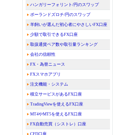
ハンガリーフォリント/円のスワップ
ポーランドズロチ/円のスワップ
羊飼いが選んだ初心者にやさしいFX口座
少額で取引できるFX口座
取扱通貨ペア数や取引量ランキング
会社の信頼性
FX・為替ニュース
FXスマホアプリ
注文機能・システム
積立サービスがあるFX口座
TradingViewを使えるFX口座
MT4やMT5を使えるFX口座
FX自動売買（シストレ）口座
CFD口座