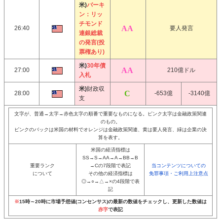
米)
バーキ
ン：リッ
チモンド
26:40
要人発言
連銀総裁
の発言(投
票権あり)
米)
30年債
27:00
210億ドル
入札
米)
財政収
28:00
-653億
-3140億
支
文字が、普通→太字→赤色太字の順番で重要なものになる。ピンク太字は金融政策関連
のもの。
ピンクのバックは米国の材料でオレンジは金融政策関連、黄は要人発言、緑は企業の決
算を表す。
米国の経済指標は
SS→S→AA→A→BB→B
重要ランク
→Cの7段階で表記
当コンテンツについての
について
その他の経済指標は
免罪事項・ご利用上注意点
◎→○→△→×の4段階で表
記
※
15時～20時に市場予想値(コンセンサス)の最新の数値をチェックし、更新した数値は
赤字
で表記