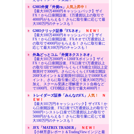
GMO外貨「外貨ex」
人気上昇中！
【最大100万4000円キャッシュバック】ザイ
FX！から口座開設後、1万通貨以上の取引で
4000円がもらえる！ さらに取引量に応じて最
大100万円のチャンスも！
GMOクリック証券「FXネオ」
ＮＥＷ！
【最大100万4000円キャッシュバック】ザイ
FX！から口座開設後、FXネオで1万通貨以上
の取引で4000円がもらえる！ さらに取引量に
応じて最大100万円のチャンスも！
外為どっとコム「外貨ネクストネオ」
【最大101万2000円＋1200FXポイント】ザイ
FX！から口座開設後、FX口座で1万通貨以上
の取引1回で5000円+らくらくFX積立1回以上定
期買付で3000円。さらにらくらくFX積立開設
200FXポイント＆定期買付1回以上で1000FXポ
イント。さらに取引量に応じて最大100万円に
加え、スクール受講と理解度テスト合格など
で1000円、CFD開設と取引で最大4000円！
トレイダーズ証券「みんなのFX」
人気！
Ｎ
ＥＷ！
【最大101万円キャッシュバック】ザイFX！か
ら口座開設後、FX口座で5万通貨以上の取引で
5000円+シストレ口座で5万通貨以上の取引で
5000円がもらえる！ さらに取引量に応じて最
大100万円のチャンスも！
JFX「MATRIX TRADER」
ＮＥＷ！
【小林芳彦レポート＆TradingViewインジと最