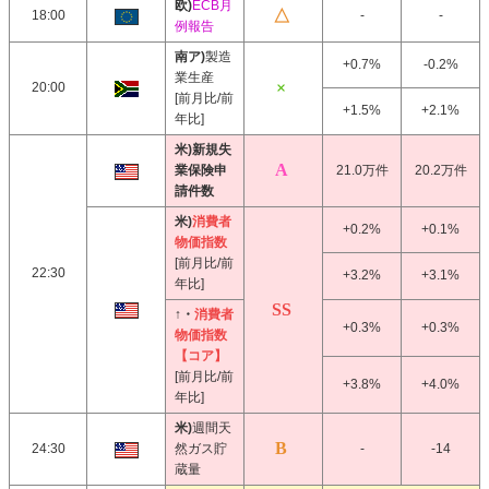
欧)
ECB月
18:00
-
-
例報告
南ア)
製造
+0.7%
-0.2%
業生産
20:00
[前月比/前
+1.5%
+2.1%
年比]
米)新規失
業保険申
21.0万件
20.2万件
請件数
米)
消費者
+0.2%
+0.1%
物価指数
[前月比/前
22:30
+3.2%
+3.1%
年比]
↑・
消費者
+0.3%
+0.3%
物価指数
【コア】
[前月比/前
+3.8%
+4.0%
年比]
米)
週間天
24:30
然ガス貯
-
-14
蔵量