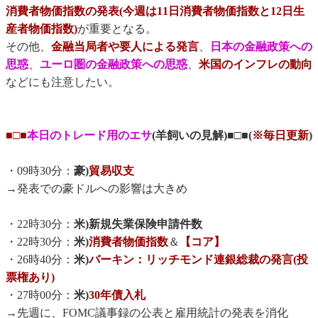
消費者物価指数の発表(今週は11日消費者物価指数と12日生
産者物価指数)
が重要となる。
その他、
金融当局者や要人による発言
、
日本の金融政策への
思惑
、
ユーロ圏の金融政策への思惑
、
米国のインフレの動向
などにも注意したい。
■□■
本日のトレード用のエサ
(羊飼いの見解)■□■(
※毎日更新
)
・09時30分：
豪)
貿易収支
→発表での豪ドルへの影響は大きめ
・22時30分：
米)新規失業保険申請件数
・22時30分：
米)
消費者物価指数
＆
【コア】
・26時40分：
米)
バーキン：リッチモンド連銀総裁の発言(投
票権あり)
・27時00分：
米)
30年債入札
→先週に、FOMC議事録の公表と雇用統計の発表を消化