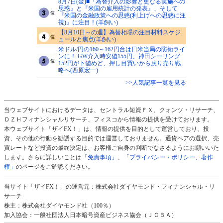
8月7日(金)■『為替介入の影響と更なる実施への
思惑』と『米国の雇用統計の発表』、そして
『米国の金融政策への思惑(利上げへの思惑に注
視)』に注目！(羊飼い)
【8月10日～の週】為替相場の注目材料スケジ
ュールと焦点(羊飼い)
米ドル/円の160～162円台は日米当局の防衛ライ
ンに！ GW介入時安値155円、神田シーリング
152円が下値めど、押し目買いから戻り売り戦
略へ(西原宏一)
>>人気記事一覧を見る
当ウェブサイトにおけるデータは、セントラル短資ＦＸ、クォンツ・リサーチ、
ＤＺＨフィナンシャルリサーチ、フィスコから情報の提供を受けております。
本ウェブサイト「ザイFX！」は、情報の提供を目的として運営しており、投
資、その他の行動を勧誘する目的では運営しておりません。通貨ペアの選択、売
買レートなど投資の最終決定は、お客様ご自身の判断でなさるようにお願いいた
します。さらに詳しいことは
「免責事項」
、
「プライバシー・ポリシー、著作
権」
のページをご確認ください。
当サイト「ザイFX！」の運営元：株式会社ダイヤモンド・フィナンシャル・リ
サーチ
株主：株式会社ダイヤモンド社（100％）
加入協会：一般社団法人日本暗号資産ビジネス協会（ＪＣＢＡ）