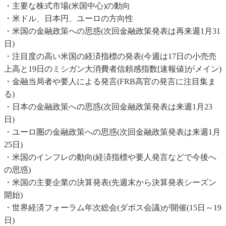
・主要な株式市場(米国中心)の動向
・米ドル、日本円、ユーロの方向性
・米国の金融政策への思惑(次回金融政策発表は再来週1月31
日)
・注目度の高い米国の経済指標の発表(今週は17日の小売売
上高と19日のミシガン大消費者信頼感指数[速報値]がメイン)
・金融当局者や要人による発言(FRB高官の発言に注目集ま
る)
・日本の金融政策への思惑(次回金融政策発表は来週1月23
日)
・ユーロ圏の金融政策への思惑(次回金融政策発表は来週1月
25日)
・米国のインフレの動向(経済指標や要人発言などで今後へ
の思惑)
・米国の主要企業の決算発表(先週末から決算発表シーズン
開始)
・世界経済フォーラム年次総会(ダボス会議)が開催(15日～19
日)