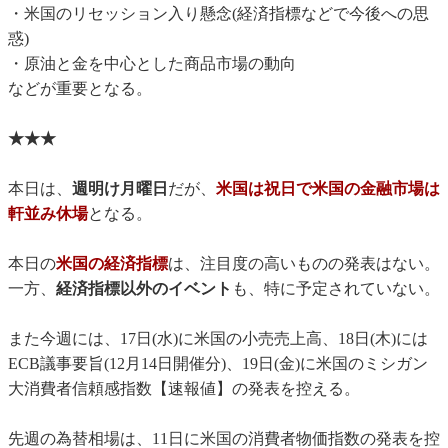
・米国のリセッション入り懸念(経済指標などで今後への思
惑)
・原油と金を中心とした商品市場の動向
などが重要となる。
★★★
本日は、
週明け月曜日
だが、
米国は祝日で米国の金融市場は
軒並み休場
となる。
本日の
米国の経済指標
は、注目度の高いものの発表はない。
一方、
経済指標以外のイベント
も、特に予定されていない。
また今週には、17日(水)に米国の小売売上高、18日(木)には
ECB議事要旨(12月14日開催分)、19日(金)に米国のミシガン
大消費者信頼感指数【速報値】の発表を控える。
先週の為替相場は、11日に米国の消費者物価指数の発表を控