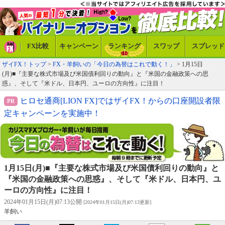
FX比較
キャンペーン
ランキング
スワップ
スプレッド
ザイFX！トップ
>
FX・羊飼いの「今日の為替はこれで動く！」
> 1月15日
(月)■『主要な株式市場及び米国債利回りの動向』と『米国の金融政策への思
惑』、そして『米ドル、日本円、ユーロの方向性』に注目！
ヒロセ通商[LION FX]ではザイFX！からの口座開設者限
定キャンペーンを実施中！
1月15日(月)■『主要な株式市場及び米国債利回りの動向』と
『米国の金融政策への思惑』、そして『米ドル、日本円、ユ
ーロの方向性』に注目！
2024年01月15日(月)07:13公開
[2024年01月15日(月)07:13更新]
羊飼い