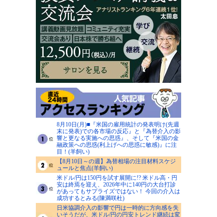
8月10日(月)■『米国の雇用統計の発表明け(先週
末に発表)での各市場の反応』と『為替介入の影
響と更なる実施への思惑』、そして『米国の金
融政策への思惑(利上げへの思惑に敏感)』に注
目！(羊飼い)
【8月10日～の週】為替相場の注目材料スケジ
ュールと焦点(羊飼い)
米ドル/円は150円を試す展開に!? 米ドル高・円
安は終焉を迎え、2026年中に140円の大台打診
があってもサプライズではない！ 今回の介入は
成功するとみる(陳満咲杜)
日米協調介入の影響で円は一時的に方向感を失
いそうだが、米ドル/円の円安トレンド継続は変