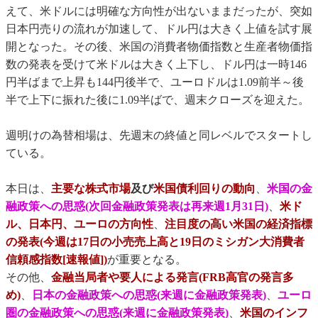
えて、米ドルには明確な方向性が出ないままだったが、突如
日本円売りの流れが加速して、ドル円は大きく上値を試す展
開となった。その後、米国の消費者物価指数と生産者物価指
数の発表を受けて米ドルは大きく上下し、ドル円は一時146
円半ばまで上昇も144円後半で、ユーロドルは1.09前半～後
半で上下に振れた後に1.09半ばで、週末クローズを迎えた。
週明けの為替相場は、先週末の終値と同レベルでスタートし
ている。
本日は、
主要な株式市場
及び
米国債利回りの動向
、
米国の金
融政策への思惑(次回金融政策発表は再来週1月31日)
、
米ド
ル、日本円、ユーロの方向性
、
注目度の高い米国の経済指標
の発表(今週は17日の小売売上高と19日のミシガン大消費者
信頼感指数[速報値])
が重要となる。
その他、
金融当局者や要人による発言(FRB高官の発言多
め)
、
日本の金融政策への思惑(来週に金融政策発表)
、
ユーロ
圏の金融政策への思惑(来週に金融政策発表)
、
米国のインフ