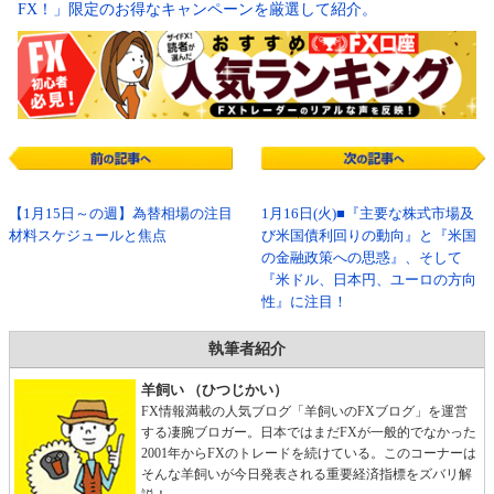
FX！」限定のお得なキャンペーンを厳選して紹介。
【1月15日～の週】為替相場の注目
1月16日(火)■『主要な株式市場及
材料スケジュールと焦点
び米国債利回りの動向』と『米国
の金融政策への思惑』、そして
『米ドル、日本円、ユーロの方向
性』に注目！
執筆者紹介
羊飼い （ひつじかい）
FX情報満載の人気ブログ「羊飼いのFXブログ」を運営
する凄腕ブロガー。日本ではまだFXが一般的でなかった
2001年からFXのトレードを続けている。このコーナーは
そんな羊飼いが今日発表される重要経済指標をズバリ解