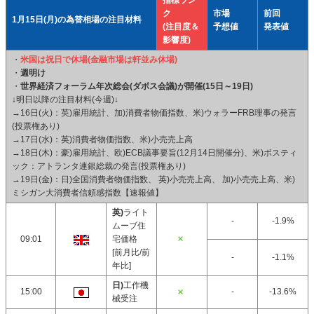
指標ラン
ク
市場
前回
1月15日(月)の為替相場の注目材料
(注目度＆
予想値
発表値
影響度)
・
米国は祝日で休場(金融市場は軒並み休場)
・
週明け
・
世界経済フォーラム年次総会(ダボス会議)が開催(15日～19日)
↓明日以降の注目材料(今週)↓
→16日(火)：英)雇用統計、加)消費者物価指数、米)ウォラーFRB理事の発言
(投票権あり)
→17日(水)：英)消費者物価指数、米)小売売上高
→18日(木)：豪)雇用統計、欧)ECB議事要旨(12月14日開催分)、米)ボスティ
ック：アトランタ連銀総裁の発言(投票権あり)
→19日(金)：日)全国消費者物価指数、 英)小売売上高、 加)小売売上高、米)
ミシガン大消費者信頼感指数【速報値】
英)
ライト
-
-1.9%
ムーブ住
09:01
宅価格
[前月比/前
-
-1.1%
年比]
日)
工作機
15:00
-
-13.6%
械受注