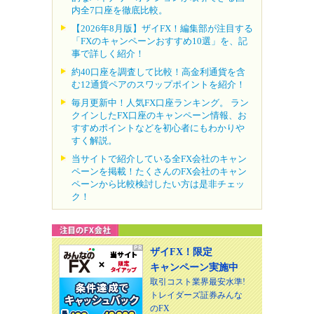
内全7口座を徹底比較。
【2026年8月版】ザイFX！編集部が注目する
「FXのキャンペーンおすすめ10選」を、記
事で詳しく紹介！
約40口座を調査して比較！高金利通貨を含
む12通貨ペアのスワップポイントを紹介！
毎月更新中！人気FX口座ランキング。 ラン
クインしたFX口座のキャンペーン情報、お
すすめポイントなどを初心者にもわかりや
すく解説。
当サイトで紹介している全FX会社のキャン
ペーンを掲載！たくさんのFX会社のキャン
ペーンから比較検討したい方は是非チェッ
ク！
ザイFX！限定
キャンペーン実施中
取引コスト業界最安水準!
トレイダーズ証券みんな
のFX