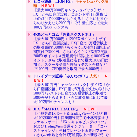
ヒロセ通商「LION FX」
キャッシュバック増
額
ＮＥＷ！
【最大100万7000円キャッシュバック】ザイ
FX！から口座開設後、英ポンド/円1万通貨以
上の取引で5000円がもらえる！ さらに他社か
らのりかえなら2000円！ 取引量に応じて最大
100万円のチャンスも！
外為どっとコム「外貨ネクストネオ」
【最大101万2000円＋1200FXポイント】ザイ
FX！から口座開設後、FX口座で1万通貨以上
の取引1回で5000円+らくらくFX積立1回以上定
期買付で3000円。さらにらくらくFX積立開設
200FXポイント＆定期買付1回以上で1000FXポ
イント。さらに取引量に応じて最大100万円に
加え、スクール受講と理解度テスト合格など
で1000円、CFD開設と取引で最大4000円！
トレイダーズ証券「みんなのFX」
人気！
Ｎ
ＥＷ！
【最大101万円キャッシュバック】ザイFX！か
ら口座開設後、FX口座で5万通貨以上の取引で
5000円+シストレ口座で5万通貨以上の取引で
5000円がもらえる！ さらに取引量に応じて最
大100万円のチャンスも！
JFX「MATRIX TRADER」
ＮＥＷ！
【小林芳彦レポート＆TradingViewインジと最
大100万5000円】口座開設完了で小林芳彦オリ
ジナルレポート「FXスキャルピングのコツ」
およびTradingView専用インジケーター「コバ
スキャインジ」当日プレゼント＆専用フォー
ムからの申込と合計1万通貨以上の新規取引で