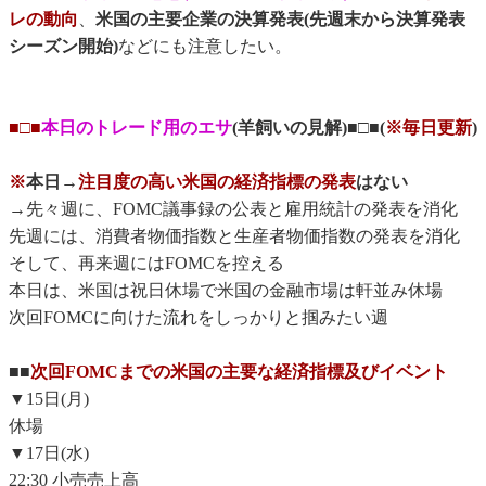
レの動向
、
米国の主要企業の決算発表(先週末から決算発表
シーズン開始)
などにも注意したい。
■□■
本日のトレード用のエサ
(羊飼いの見解)■□■(
※毎日更新
)
※
本日→
注目度の高い米国の経済指標の発表
はない
→先々週に、FOMC議事録の公表と雇用統計の発表を消化
先週には、消費者物価指数と生産者物価指数の発表を消化
そして、再来週にはFOMCを控える
本日は、米国は祝日休場で米国の金融市場は軒並み休場
次回FOMCに向けた流れをしっかりと掴みたい週
■■
次回FOMCまでの米国の主要な経済指標及びイベント
▼15日(月)
休場
▼17日(水)
22:30 小売売上高