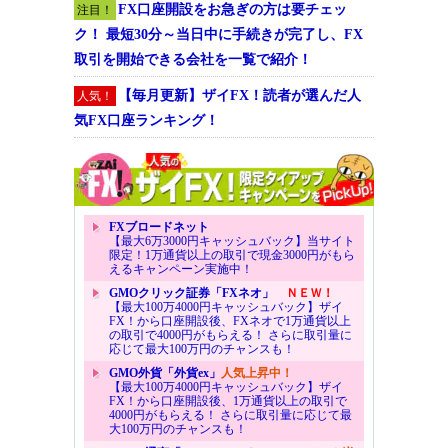
FX口座開設をお急ぎの方は要チェッ
注目！
ク！ 最短30分～当日中に手続きが完了し、FX
取引を開始できる会社を一覧で紹介！
【毎月更新】ザイFX！読者が選んだ人
人気！
気FX口座ランキング！
FXブロードネット
【最大6万3000円キャッシュバック】当サイト
限定！1万通貨以上の取引で現金3000円がもら
えるキャンペーン実施中！
GMOクリック証券「FXネオ」
ＮＥＷ！
【最大100万4000円キャッシュバック】ザイ
FX！から口座開設後、FXネオで1万通貨以上
の取引で4000円がもらえる！ さらに取引量に
応じて最大100万円のチャンスも！
GMO外貨「外貨ex」
人気上昇中！
【最大100万4000円キャッシュバック】ザイ
FX！から口座開設後、1万通貨以上の取引で
4000円がもらえる！ さらに取引量に応じて最
大100万円のチャンスも！