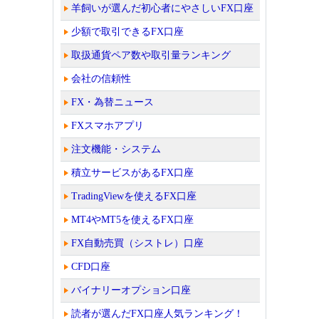
羊飼いが選んだ初心者にやさしいFX口座
少額で取引できるFX口座
取扱通貨ペア数や取引量ランキング
会社の信頼性
FX・為替ニュース
FXスマホアプリ
注文機能・システム
積立サービスがあるFX口座
TradingViewを使えるFX口座
MT4やMT5を使えるFX口座
FX自動売買（シストレ）口座
CFD口座
バイナリーオプション口座
読者が選んだFX口座人気ランキング！