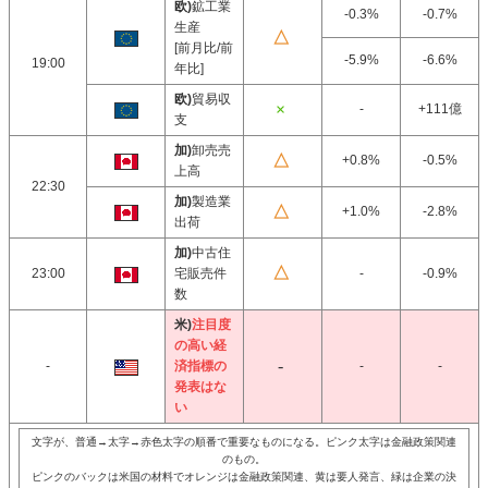
欧)
鉱工業
-0.3%
-0.7%
生産
[前月比/前
-5.9%
-6.6%
19:00
年比]
欧)
貿易収
-
+111億
支
加)
卸売売
+0.8%
-0.5%
上高
22:30
加)
製造業
+1.0%
-2.8%
出荷
加)
中古住
23:00
宅販売件
-
-0.9%
数
米)
注目度
の高い経
-
済指標の
-
-
発表はな
い
文字が、普通→太字→赤色太字の順番で重要なものになる。ピンク太字は金融政策関連
のもの。
ピンクのバックは米国の材料でオレンジは金融政策関連、黄は要人発言、緑は企業の決