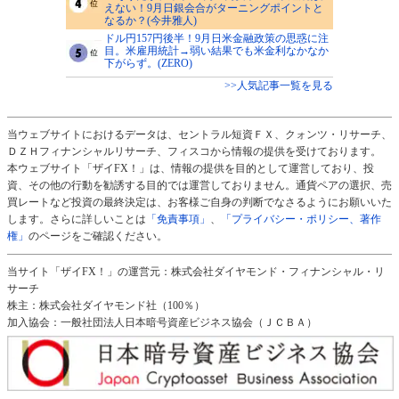
えない！9月日銀会合がターニングポイントと
なるか？(今井雅人)
ドル円157円後半！9月日米金融政策の思惑に注
目。米雇用統計→弱い結果でも米金利なかなか
下がらず。(ZERO)
>>人気記事一覧を見る
当ウェブサイトにおけるデータは、セントラル短資ＦＸ、クォンツ・リサーチ、
ＤＺＨフィナンシャルリサーチ、フィスコから情報の提供を受けております。
本ウェブサイト「ザイFX！」は、情報の提供を目的として運営しており、投
資、その他の行動を勧誘する目的では運営しておりません。通貨ペアの選択、売
買レートなど投資の最終決定は、お客様ご自身の判断でなさるようにお願いいた
します。さらに詳しいことは
「免責事項」
、
「プライバシー・ポリシー、著作
権」
のページをご確認ください。
当サイト「ザイFX！」の運営元：株式会社ダイヤモンド・フィナンシャル・リ
サーチ
株主：株式会社ダイヤモンド社（100％）
加入協会：一般社団法人日本暗号資産ビジネス協会（ＪＣＢＡ）