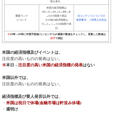
算を表す。
米国の経済指標は
SS→S→AA→A→BB→B
重要ランク
→Cの7段階で表記
当コンテンツについての
について
その他の経済指標は
免罪事項・ご利用上注意点
◎→○→△→×の4段階で表
記
※
15時～20時に市場予想値(コンセンサス)の最新の数値をチェックし、更新した数値は
赤字
で表記
米国の経済指標及びイベントは、
注目度の高いものの発表はない。
※
本日→
注目度の高い米国の経済指標の発表
はない
米国以外では、
注目度の高いものの発表はない。
経済指標及び要人発言以外では、
・
米国は祝日で休場(金融市場は軒並み休場)
・
週明け