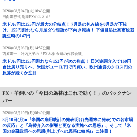
2026年08月04日(火)16:43公開
田向宏行式 副業FXのススメ!
米ドル/円は155円が最大の分岐点！ 7月足の包み線を8月足が下抜
け、155円割れなら月足ダウ理論が下向き転換！ 下値目処は高市総裁
誕生時の147円…
2026年08月03日(月)14:57公開
西原宏一・叶内文子の「FX＆株 今週の作戦会議」
米ドル/円は155円割れなら152円が次の焦点！ 日米協調介入で160円
台は戻り売りへ。米国がユーロ/円で円買い、欧州通貨のクロス円の
反落が続くか注目
FX・羊飼いの「今日の為替はこれで動く！」のバックナン
バー
2026年08月10日(月)06:49公開
8月10日(月)■『米国の雇用統計の発表明け(先週末に発表)での各市場
の反応』と『為替介入の影響と更なる実施への思惑』、そして『米
国の金融政策への思惑(利上げへの思惑に敏感)』に注目！