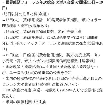
・
世界経済フォーラム年次総会(ダボス会議)が開催(15日～19
日)
↓明日以降の注目材料(今週)↓
→16日(火)：英)雇用統計、加)消費者物価指数、米)ウォラー
FRB理事の発言(投票権あり)
→17日(水)：英)消費者物価指数、米)小売売上高
→18日(木)：豪)雇用統計、欧)ECB議事要旨(12月14日開催
分)、米)ボスティック：アトランタ連銀総裁の発言(投票権あ
り)
→19日(金)：日)全国消費者物価指数、 英)小売売上高、 加)
小売売上高、米)ミシガン大消費者信頼感指数【速報値】
・金融政策の発表(今週)→主要国の金融政策の発表はない
が、ユーロ圏(18日)の議事録の公表を予定
・米国の経済指標の発表(今週)→17日の小売売上高と19日の
ミシガン大消費者信頼感指数[速報値]がメイン
・FRB高官の発言(今週)→複数あり(2024年入りで投票権に変
更あり)
・米国の国債利回りの動向