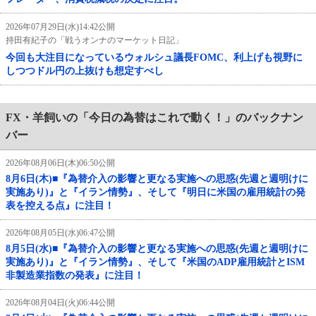
2026年07月29日(水)14:42公開
持田有紀子の「戦うオンナのマーケット日記」
今回も大注目になっているウォルシュ議長FOMC、利上げも視野に
しつつドル円の上抜けも想定すべし
FX・羊飼いの「今日の為替はこれで動く！」のバックナン
バー
2026年08月06日(木)06:50公開
8月6日(木)■『為替介入の影響と更なる実施への思惑(先週と週明けに
実施あり)』と『イラン情勢』、そして『明日に米国の雇用統計の発
表を控える点』に注目！
2026年08月05日(水)06:47公開
8月5日(水)■『為替介入の影響と更なる実施への思惑(先週と週明けに
実施あり)』と『イラン情勢』、そして『米国のADP雇用統計とISM
非製造業指数の発表』に注目！
2026年08月04日(火)06:44公開