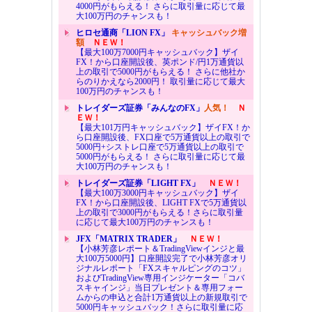
4000円がもらえる！ さらに取引量に応じて最
大100万円のチャンスも！
ヒロセ通商「LION FX」
キャッシュバック増
額
ＮＥＷ！
【最大100万7000円キャッシュバック】ザイ
FX！から口座開設後、英ポンド/円1万通貨以
上の取引で5000円がもらえる！ さらに他社か
らのりかえなら2000円！ 取引量に応じて最大
100万円のチャンスも！
トレイダーズ証券「みんなのFX」
人気！
Ｎ
ＥＷ！
【最大101万円キャッシュバック】ザイFX！か
ら口座開設後、FX口座で5万通貨以上の取引で
5000円+シストレ口座で5万通貨以上の取引で
5000円がもらえる！ さらに取引量に応じて最
大100万円のチャンスも！
トレイダーズ証券「LIGHT FX」
ＮＥＷ！
【最大100万3000円キャッシュバック】ザイ
FX！から口座開設後、LIGHT FXで5万通貨以
上の取引で3000円がもらえる！さらに取引量
に応じて最大100万円のチャンスも！
JFX「MATRIX TRADER」
ＮＥＷ！
【小林芳彦レポート＆TradingViewインジと最
大100万5000円】口座開設完了で小林芳彦オリ
ジナルレポート「FXスキャルピングのコツ」
およびTradingView専用インジケーター「コバ
スキャインジ」当日プレゼント＆専用フォー
ムからの申込と合計1万通貨以上の新規取引で
5000円キャッシュバック！さらに取引量に応