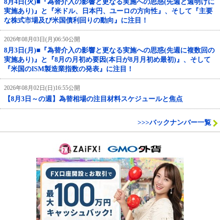
8月4日(火)■『為替介入の影響と更なる実施への思惑(先週と週明けに
実施あり)』と『米ドル、日本円、ユーロの方向性』、そして『主要
な株式市場及び米国債利回りの動向』に注目！
2026年08月03日(月)06:50公開
8月3日(月)■『為替介入の影響と更なる実施への思惑(先週に複数回の
実施あり)』と『8月の月初め要因(本日が8月月初め最初)』、そして
『米国のISM製造業指数の発表』に注目！
2026年08月02日(日)16:55公開
【8月3日～の週】為替相場の注目材料スケジュールと焦点
>>>バックナンバー一覧