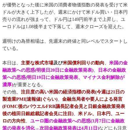
が優勢となった後に米国の消費者物価指数の発表を受けて米
ドルが大きく上下したが、週末にかけて米ドル買い・日本円
売りの流れが強まって、ドル円は149円前半まで上昇し、ユ
ーロドルは1.08後半まで下落して、週末クローズを迎えた。
週明けの為替相場は、先週末の終値と同レベルでスタートし
ている。
本日は、
主要な株式市場
及び
米国債利回りの動向
、
米国の金
融政策への思惑(明後日20日に金融政策発表)
、
日本の金融政
策への思惑(明日19日に金融政策発表、マイナス金利解除が
濃厚)
が重要となる。
その他、
注目度の高い米国の経済指標の発表(今週は21日の
製造業PMI[速報値]ぐらい)
、
金融当局者や要人による発言
(FOMC後のパウエルFRB議長記者会見と日銀金融政策発表
後の植田日銀総裁記者会見に注目)
、
米ドル、日本円、ユー
ロの方向性
、
ユーロ圏の金融政策への思惑(3月7日に金融政
策の発表を消化→次回金融政策発表は4月11日)
などにも注意