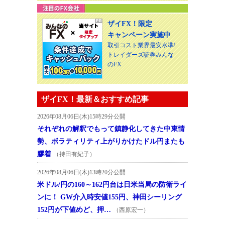
ザイFX！限定
キャンペーン実施中
取引コスト業界最安水準!
トレイダーズ証券みんな
のFX
ザイFX！最新＆おすすめ記事
2026年08月06日(木)15時29分公開
それぞれの解釈でもって鎮静化してきた中東情
勢、ボラティリティ上がりかけたドル円またも
膠着
（持田有紀子）
2026年08月06日(木)13時20分公開
米ドル/円の160～162円台は日米当局の防衛ライ
ンに！ GW介入時安値155円、神田シーリング
152円が下値めど、押…
（西原宏一）