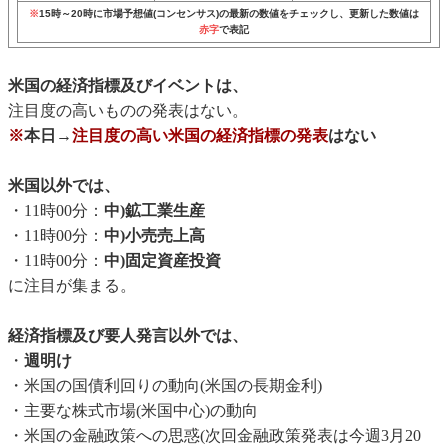
※
15時～20時に市場予想値(コンセンサス)の最新の数値をチェックし、更新した数値は
赤字
で表記
米国の経済指標及びイベントは、
注目度の高いものの発表はない。
※
本日→
注目度の高い米国の経済指標の発表
はない
米国以外では、
・11時00分：
中)鉱工業生産
・11時00分：
中)小売売上高
・11時00分：
中)固定資産投資
に注目が集まる。
経済指標及び要人発言以外では、
・
週明け
・米国の国債利回りの動向(米国の長期金利)
・主要な株式市場(米国中心)の動向
・米国の金融政策への思惑(次回金融政策発表は今週3月20