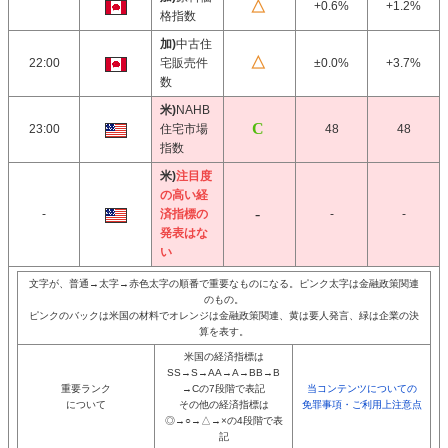
+0.6%
+1.2%
格指数
加)
中古住
22:00
宅販売件
±0.0%
+3.7%
数
米)
NAHB
23:00
住宅市場
48
48
指数
米)
注目度
の高い経
-
済指標の
-
-
発表はな
い
文字が、普通→太字→赤色太字の順番で重要なものになる。ピンク太字は金融政策関連
のもの。
ピンクのバックは米国の材料でオレンジは金融政策関連、黄は要人発言、緑は企業の決
算を表す。
米国の経済指標は
SS→S→AA→A→BB→B
重要ランク
→Cの7段階で表記
当コンテンツについての
について
その他の経済指標は
免罪事項・ご利用上注意点
◎→○→△→×の4段階で表
記