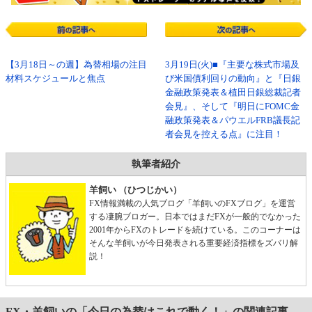
【3月18日～の週】為替相場の注目
3月19日(火)■『主要な株式市場及
材料スケジュールと焦点
び米国債利回りの動向』と『日銀
金融政策発表＆植田日銀総裁記者
会見』、そして『明日にFOMC金
融政策発表＆パウエルFRB議長記
者会見を控える点』に注目！
執筆者紹介
羊飼い （ひつじかい）
FX情報満載の人気ブログ「羊飼いのFXブログ」を運営
する凄腕ブロガー。日本ではまだFXが一般的でなかった
2001年からFXのトレードを続けている。このコーナーは
そんな羊飼いが今日発表される重要経済指標をズバリ解
説！
FX・羊飼いの「今日の為替はこれで動く！」の関連記事