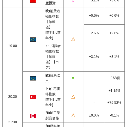
+3.2%
+3.0%
産投資
欧)
消費者
+0.6%
+0.6%
物価指数
【確報
値】
[前月比/前
+2.6%
+2.6%
年比]
19:00
↑・
消費者
物価指数
【確報
+3.1%
+3.1%
値】【コ
ア】
欧)
貿易収
-
+168億
支
ト)
住宅価
-
+1.15%
格指数
20:30
[前月比/前
-
+75.52%
年比]
加)
鉱工業
±0.0%
-0.1%
製品価格
21:30
加)
原料価