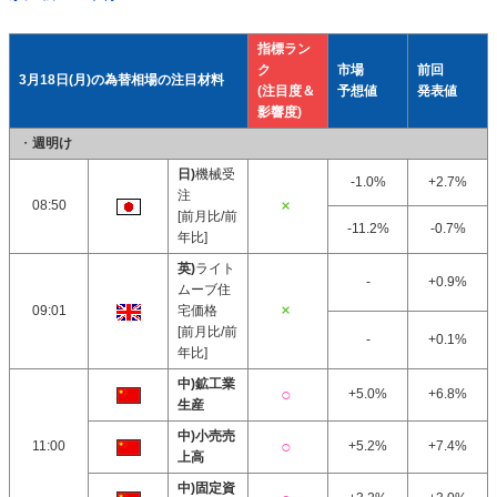
指標ラン
ク
市場
前回
3月18日(月)の為替相場の注目材料
(注目度＆
予想値
発表値
影響度)
・
週明け
日)
機械受
-1.0%
+2.7%
注
08:50
[前月比/前
-11.2%
-0.7%
年比]
英)
ライト
-
+0.9%
ムーブ住
09:01
宅価格
[前月比/前
-
+0.1%
年比]
中)鉱工業
+5.0%
+6.8%
生産
中)小売売
11:00
+5.2%
+7.4%
上高
中)固定資