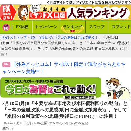
FX比較
キャンペーン
ランキング
スワップ
スプレッド
ザイFX！トップ
>
FX・羊飼いの「今日の為替はこれで動く！」
> 3月18日
(月)■『主要な株式市場及び米国債利回りの動向』と『日本の金融政策への思惑(明
日に金融政策発表)』、そして『米国の金融政策への思惑(明後日にFOMC)』に注
目！
【外為どっとコム】ザイFX！限定で現金がもらえるキ
ャンペーン実施中！
3月18日(月)■『主要な株式市場及び米国債利回りの動向』と
『日本の金融政策への思惑(明日に金融政策発表)』、そして
『米国の金融政策への思惑(明後日にFOMC)』に注目！
2024年03月18日(月)07:04公開
[2024年03月18日(月)07:04更新]
羊飼い