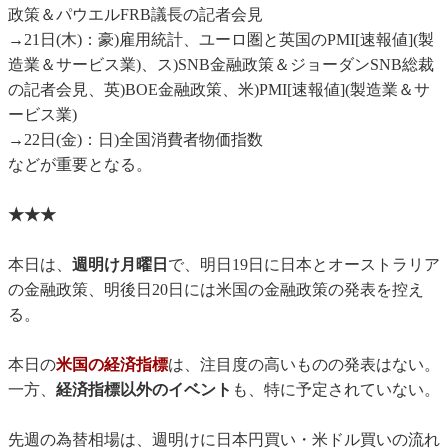
政策＆パウエルFRB議長の記者会見
→21日(木)：豪)雇用統計、ユーロ圏と英国のPMI[速報値](製
造業＆サービス業)、ス)SNB金融政策＆ジョーダンSNB総裁
の記者会見、英)BOE金融政策、米)PMI[速報値](製造業＆サ
ービス業)
→22日(金)：日)全国消費者物価指数
などが重要となる。
★★★
本日は、
週明け月曜日
で、明日19日に日本とオーストラリア
の金融政策、明後日20日には米国の金融政策の発表を控え
る。
本日の
米国の経済指標
は、注目度の高いものの発表はない。
一方、
経済指標以外のイベント
も、特に予定されていない。
先週の為替相場は、週明けに日本円買い・米ドル買いの流れ