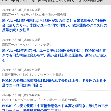
2026年08月03日(月)14:57公開
西原宏一・叶内文子の「FX＆株 今週の作戦会議」
米ドル/円は155円割れなら152円が次の焦点！ 日米協調介入で160円
台は戻り売りへ。米国がユーロ/円で円買い、欧州通貨のクロス円の
反落が続くか注目
2026年07月30日(木)16:17公開
西原宏一の「ヘッジファンドの思惑」
米ドル/円は年内170円、ユーロ/円は200円を視野に！ FOMC据え置
きでも円安構造は変わらず、悪い金利上昇と原油高、新NISAが支え
る
2026年07月30日(木)15:24公開
持田有紀子の「戦うオンナのマーケット日記」
FOMCの姿勢に米短期金利は売られて長期は上昇、ドル円の上昇不
足でユーロ円は187円台に
2026年07月30日(木)09:44公開
FXデイトレーダーZEROの「なんで動いた？ 昨日の相場」
FOMCドル安で反応！中東情勢悪化のドル高と綱引き。米6月PCEデ
フレーター、消費税減税の決定に注目。