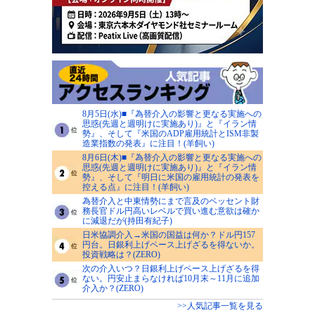
8月5日(水)■『為替介入の影響と更なる実施への
思惑(先週と週明けに実施あり)』と『イラン情
勢』、そして『米国のADP雇用統計とISM非製
造業指数の発表』に注目！(羊飼い)
8月6日(木)■『為替介入の影響と更なる実施への
思惑(先週と週明けに実施あり)』と『イラン情
勢』、そして『明日に米国の雇用統計の発表を
控える点』に注目！(羊飼い)
為替介入と中東情勢にまで言及のベッセント財
務長官ドル円高いレベルで買い進む意欲は確か
に減退だが(持田有紀子)
日米協調介入→米国の国益は何か？ドル円157
円台。日銀利上げペース上げざるを得ないか。
投資戦略は？(ZERO)
次の介入いつ？日銀利上げペース上げざるを得
ない。円安止まらなければ10月末～11月に追加
介入か？(ZERO)
>>人気記事一覧を見る