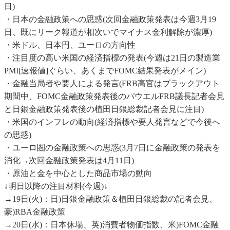
日)
・日本の金融政策への思惑(次回金融政策発表は今週3月19
日、既にリーク報道が相次いでマイナス金利解除が濃厚)
・米ドル、日本円、ユーロの方向性
・注目度の高い米国の経済指標の発表(今週は21日の製造業
PMI[速報値]ぐらい、あくまでFOMC結果発表がメイン)
・金融当局者や要人による発言(FRB高官はブラックアウト
期間中、FOMC金融政策発表後のパウエルFRB議長記者会見
と日銀金融政策発表後の植田日銀総裁記者会見に注目)
・米国のインフレの動向(経済指標や要人発言などで今後へ
の思惑)
・ユーロ圏の金融政策への思惑(3月7日に金融政策の発表を
消化→次回金融政策発表は4月11日)
・原油と金を中心とした商品市場の動向
↓明日以降の注目材料(今週)↓
→19日(火)：日)日銀金融政策＆植田日銀総裁の記者会見、
豪)RBA金融政策
→20日(水)：日本休場、英)消費者物価指数、米)FOMC金融