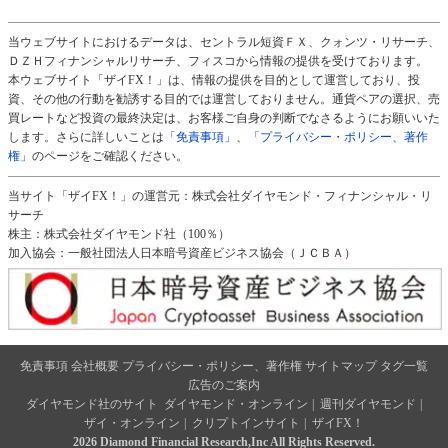
当ウェブサイトにおけるデータは、セントラル短資ＦＸ、クォンツ・リサーチ、
ＤＺＨフィナンシャルリサーチ、フィスコから情報の提供を受けております。
本ウェブサイト「ザイFX！」は、情報の提供を目的として運営しており、投
資、その他の行動を勧誘する目的では運営しておりません。通貨ペアの選択、売
買レートなど投資の最終決定は、お客様ご自身の判断でなさるようにお願いいた
します。さらに詳しいことは
「免責事項」
、
「プライバシー・ポリシー、著作
権」
のページをご確認ください。
当サイト「ザイFX！」の運営元：株式会社ダイヤモンド・フィナンシャル・リ
サーチ
株主：株式会社ダイヤモンド社（100％）
加入協会：一般社団法人日本暗号資産ビジネス協会（ＪＣＢＡ）
免責事項
会社概要
プライバシー・ポリシー、著作権
サイトマップ
タグ一覧
広告のご案内
ダイヤモンド社のサイト
ダイヤモンド・オンライン
|
週刊ダイヤモンド
|
ザイ・オンライン
|
クリプトインサイト
|
ザイFX！
2026 Diamond Financial Research,Inc All Rights Reserved.