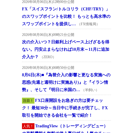
2026年08月06日(木)12時00分公開
FX「スイスフラン/トルコリラ（CHF/TRY）」
のスワップポイントを比較！ もっとも高水準の
スワップポイントを提供し…
（FX情報局）
2026年08月06日(木)09時21分公開
次の介入いつ？日銀利上げペース上げざるを得
ない。円安止まらなければ10月末～11月に追加
介入か？
（ZERO）
2026年08月06日(木)06時50分公開
8月6日(木)■『為替介入の影響と更なる実施への
思惑(先週と週明けに実施あり)』と『イラン情
勢』、そして『明日に米国の…
（羊飼い）
FX口座開設をお急ぎの方は要チェッ
注目！
ク！ 最短30分～当日中に手続きが完了し、FX
取引を開始できる会社を一覧で紹介！
TradingView（トレーディングビュー）
人気！