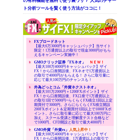
の有料機能を無料で使う裏ワザ？ 人気のチャー
ト分析ツールを賢く使う方法がココに！
FXブロードネット
【最大6万3000円キャッシュバック】当サイト
限定！1万通貨以上の取引で現金3000円がもら
えるキャンペーン実施中！
GMOクリック証券「FXネオ」
ＮＥＷ！
【最大100万4000円キャッシュバック】ザイ
FX！から口座開設後、FXネオで1万通貨以上
の取引で4000円がもらえる！ さらに取引量に
応じて最大100万円のチャンスも！
外為どっとコム「外貨ネクストネオ」
【最大101万2000円＋1200FXポイント】ザイ
FX！から口座開設後、FX口座で1万通貨以上
の取引1回で5000円+らくらくFX積立1回以上定
期買付で3000円。さらにらくらくFX積立開設
200FXポイント＆定期買付1回以上で1000FXポ
イント。さらに取引量に応じて最大100万円に
加え、スクール受講と理解度テスト合格など
で1000円、CFD開設と取引で最大4000円！
GMO外貨「外貨ex」
人気上昇中！
【最大100万4000円キャッシュバック】ザイ
FX！から口座開設後、1万通貨以上の取引で