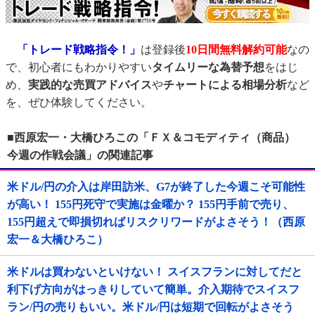
「トレード戦略指令！」
は登録後
10日間
無料解約可能
なの
で、初心者にもわかりやすい
タイムリーな為替予想
をはじ
め、
実践的な売買アドバイス
や
チャートによる相場分析
など
を、ぜひ体験してください。
■西原宏一・大橋ひろこの「ＦＸ＆コモディティ（商品）
今週の作戦会議」の関連記事
米ドル/円の介入は岸田訪米、G7が終了した今週こそ可能性
が高い！ 155円死守で実施は金曜か？ 155円手前で売り、
155円超えで即損切ればリスクリワードがよさそう！（西原
宏一＆大橋ひろこ）
米ドルは買わないといけない！ スイスフランに対してだと
利下げ方向がはっきりしていて簡単。介入期待でスイスフ
ラン/円の売りもいい。米ドル/円は短期で回転がよさそう