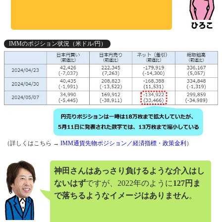
IMMのポジション状況（米ドル/円）
（詳しくはこちら →
IMM通貨先物ポジション／経済指標・政策金利
）
神田さんはあっさり負けるような介入はし
ないはず
ですが、2022年のように
127円ま
で落ちるようなイメージはありません
。