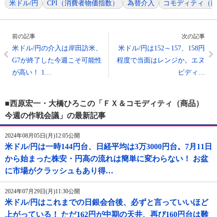
米ドル/円
CPI（消費者物価指数）
為替介入
コモディティ（
前の記事
次の記事
米ドル/円の介入は岸田訪米、
米ドル/円は152～157、158円
G7が終了した今週こそ可能性
程度で当面はレンジか。エヌ
が高い！ 1…
ビディ…
■西原宏一・大橋ひろこの「ＦＸ＆コモディティ（商品）
今週の作戦会議」の最新記事
2024年08月05日(月)12:05公開
米ドル/円は一時144円台、日経平均は3万3000円台。7月11日
から始まった株安・円高の流れは簡単に変わらない！ お盆
に市場がクラッシュもあり得…
2024年07月29日(月)11:30公開
米ドル/円はこれまでの日銀会合後、必ずと言っていいほど
上がっている！ ただ162円が中期の天井、再び160円台は難