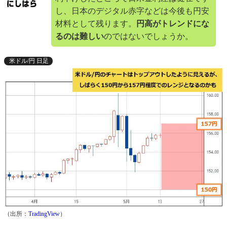
し、日本のデジタル赤字などは今後も円安
材料として残ります。
円高がトレンドにな
るのは難しい
のではないでしょうか。
米ドル/円 日足
（出所：
TradingView
）