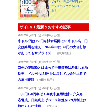
ザイFX！限定4000円キャ
ッシュバックがもらえ
る！
ザイFX！最新＆おすすめ記事
2026年08月07日(金)18時09分公開
米ドル/円は150円を試す展開に!? 米ドル高・円
安は終焉を迎え、2026年中に140円の大台打診
があってもサプライズ…
（陳満咲杜）
2026年08月07日(金)15時43分公開
口先の楽観論とは違って中東情勢は悪化し原油
反発、ドル円も158円台に戻しドル金利上昇で
の雇用統計
（持田有紀子）
2026年08月07日(金)09時11分公開
ドル円158円半ば！今晩米雇用統計→介入も一
応警戒。日銀利上げペース加速か？9月利上げ
地ならしに注目。
（ZERO）