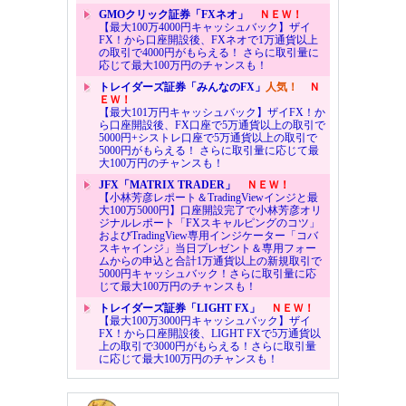
GMOクリック証券「FXネオ」
ＮＥＷ！
【最大100万4000円キャッシュバック】ザイ
FX！から口座開設後、FXネオで1万通貨以上
の取引で4000円がもらえる！ さらに取引量に
応じて最大100万円のチャンスも！
トレイダーズ証券「みんなのFX」
人気！
Ｎ
ＥＷ！
【最大101万円キャッシュバック】ザイFX！か
ら口座開設後、FX口座で5万通貨以上の取引で
5000円+シストレ口座で5万通貨以上の取引で
5000円がもらえる！ さらに取引量に応じて最
大100万円のチャンスも！
JFX「MATRIX TRADER」
ＮＥＷ！
【小林芳彦レポート＆TradingViewインジと最
大100万5000円】口座開設完了で小林芳彦オリ
ジナルレポート「FXスキャルピングのコツ」
およびTradingView専用インジケーター「コバ
スキャインジ」当日プレゼント＆専用フォー
ムからの申込と合計1万通貨以上の新規取引で
5000円キャッシュバック！さらに取引量に応
じて最大100万円のチャンスも！
トレイダーズ証券「LIGHT FX」
ＮＥＷ！
【最大100万3000円キャッシュバック】ザイ
FX！から口座開設後、LIGHT FXで5万通貨以
上の取引で3000円がもらえる！さらに取引量
に応じて最大100万円のチャンスも！