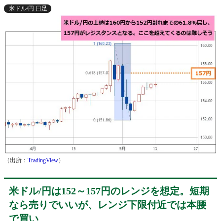
米ドル/円 日足
（出所：
TradingView
）
米ドル/円は152～157円のレンジを想定。短期
なら売りでいいが、レンジ下限付近では本腰
で買い