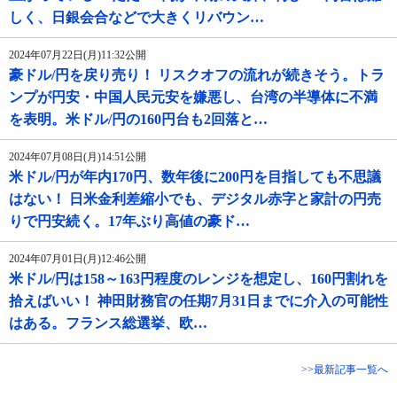
しく、日銀会合などで大きくリバウン…
2024年07月22日(月)11:32公開
豪ドル/円を戻り売り！ リスクオフの流れが続きそう。トラ
ンプが円安・中国人民元安を嫌悪し、台湾の半導体に不満
を表明。米ドル/円の160円台も2回落と…
2024年07月08日(月)14:51公開
米ドル/円が年内170円、数年後に200円を目指しても不思議
はない！ 日米金利差縮小でも、デジタル赤字と家計の円売
りで円安続く。17年ぶり高値の豪ド…
2024年07月01日(月)12:46公開
米ドル/円は158～163円程度のレンジを想定し、160円割れを
拾えばいい！ 神田財務官の任期7月31日までに介入の可能性
はある。フランス総選挙、欧…
>>最新記事一覧へ