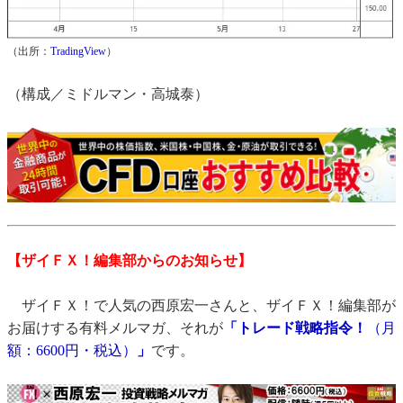
（出所：
TradingView
）
（構成／ミドルマン・高城泰）
【ザイＦＸ！編集部からのお知らせ】
ザイＦＸ！で人気の西原宏一さんと、ザイＦＸ！編集部が
お届けする有料メルマガ、それが
「トレード戦略指令！
（月
額：6600円・税込）
」
です。