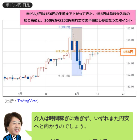
米ドル/円 日足
（出所：
TradingView
）
介入は時間稼ぎに過ぎず、いずれまた円安
へと向かう
のでしょう。