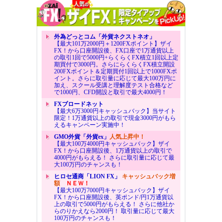
外為どっとコム「外貨ネクストネオ」
【最大101万2000円＋1200FXポイント】ザイ
FX！から口座開設後、FX口座で1万通貨以上
の取引1回で5000円+らくらくFX積立1回以上定
期買付で3000円。さらにらくらくFX積立開設
200FXポイント＆定期買付1回以上で1000FXポ
イント。さらに取引量に応じて最大100万円に
加え、スクール受講と理解度テスト合格など
で1000円、CFD開設と取引で最大4000円！
FXブロードネット
【最大6万3000円キャッシュバック】当サイト
限定！1万通貨以上の取引で現金3000円がもら
えるキャンペーン実施中！
GMO外貨「外貨ex」
人気上昇中！
【最大100万4000円キャッシュバック】ザイ
FX！から口座開設後、1万通貨以上の取引で
4000円がもらえる！ さらに取引量に応じて最
大100万円のチャンスも！
ヒロセ通商「LION FX」
キャッシュバック増
額
ＮＥＷ！
【最大100万7000円キャッシュバック】ザイ
FX！から口座開設後、英ポンド/円1万通貨以
上の取引で5000円がもらえる！ さらに他社か
らのりかえなら2000円！ 取引量に応じて最大
100万円のチャンスも！