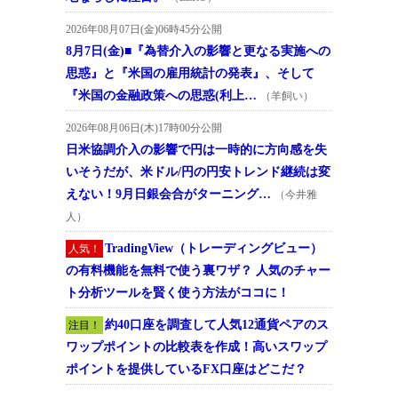
2026年08月07日(金)06時45分公開
8月7日(金)■『為替介入の影響と更なる実施への
思惑』と『米国の雇用統計の発表』、そして
『米国の金融政策への思惑(利上…
（羊飼い）
2026年08月06日(木)17時00分公開
日米協調介入の影響で円は一時的に方向感を失
いそうだが、米ドル/円の円安トレンド継続は変
えない！9月日銀会合がターニング…
（今井雅
人）
TradingView（トレーディングビュー）
人気！
の有料機能を無料で使う裏ワザ？ 人気のチャー
ト分析ツールを賢く使う方法がココに！
約40口座を調査して人気12通貨ペアのス
注目！
ワップポイントの比較表を作成！高いスワップ
ポイントを提供しているFX口座はどこだ？