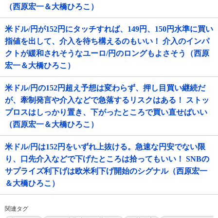
（西原宏一＆大橋ひろこ）
米ドル/円が152円にタッチすれば、149円、150円水準に買い
指値を出して、介入を待ち構えるのもいい！ 介入のインパ
クトが緩和されそうなユーロ/円のロングもよさそう（西原
宏一＆大橋ひろこ）
米ドル/円の152円超え予想は変わらず、押し目買い継続だ
が、牽制発言や介入などで急落するリスクはある！ ストッ
プロスはしっかり置き、下がったところで買い直せばいい
（西原宏一＆大橋ひろこ）
米ドル/円は152円をいずれ上抜ける。急速な円安でない限
り、口先介入などで下げたところは拾ってもいい！ SNBの
サプライズ利下げは欧米利下げ開始のシグナル（西原宏一
＆大橋ひろこ）
関連タグ