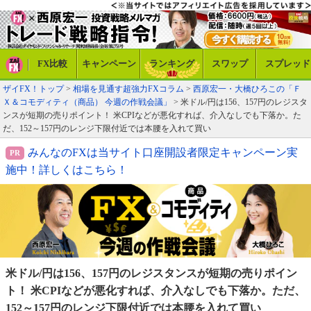
FX比較
キャンペーン
ランキング
スワップ
スプレッド
ザイFX！トップ
>
相場を見通す超強力FXコラム
>
西原宏一・大橋ひろこの「Ｆ
Ｘ＆コモディティ（商品） 今週の作戦会議」
> 米ドル/円は156、157円のレジスタ
ンスが短期の売りポイント！ 米CPIなどが悪化すれば、介入なしでも下落か。た
だ、152～157円のレンジ下限付近では本腰を入れて買い
みんなのFXは当サイト口座開設者限定キャンペーン実
施中！詳しくはこちら！
米ドル/円は156、157円のレジスタンスが短期の売りポイ
ン
ト！ 米CPIなどが悪化すれば、介入なしでも下落か。た
だ、
152～157円のレンジ下限付近では本腰を入れて買い