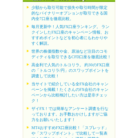
少額から取引可能で損失や取引時間が限定
的なバイナリーオプションが取引できる国
内全7口座を徹底比較。
毎月更新中！人気FX口座ランキング。 ラン
クインしたFX口座のキャンペーン情報、お
すすめポイントなどを初心者にもわかりや
すく解説。
世界の株価指数や金、原油など注目のコモ
ディティを取引できるCFD口座を徹底比較！
高金利で人気のトルコリラ。 約30のFX口座
の「トルコリラ/円」のスワップポイントを
調査して比較！
当サイトで紹介している全FX会社のキャン
ペーンを掲載！たくさんのFX会社のキャン
ペーンから比較検討したい方は是非チェッ
ク！
ザイFX！では簡単なアンケート調査を行な
っております。お手数おかけしますがご協
力をお願いいたします！
MT4おすすめFX口座比較！「スプレッド」
や「スワップポイント」で比較して一覧表