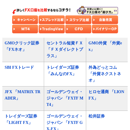
GMOクリック証券
セントラル短資ＦＸ
GMO外貨 「外貨e
「FXネオ」
「ＦＸダイレクトプ
x」
ラス」
SBI FXトレード
トレイダーズ証券
外為どっとコム
「みんなのFX」
「外貨ネクストネ
オ」
JFX 「MATRIX TR
ゴールデンウェイ・
ヒロセ通商 「LION
ADER」
ジャパン 「FXTF M
FX」
T4」
トレイダーズ証券
ゴールデンウェイ・
松井証券
「LIGHT FX」
ジャパン 「FXTF G
X-FX」