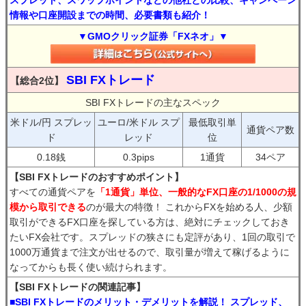
スプレッド、スワップポイントなどの他社との比較、キャンペーン
情報や口座開設までの時間、必要書類も紹介！
▼GMOクリック証券「FXネオ」▼
SBI FXトレード
【総合2位】
SBI FXトレードの主なスペック
米ドル/円 スプレッ
ユーロ/米ドル スプ
最低取引単
通貨ペア数
ド
レッド
位
0.18銭
0.3pips
1通貨
34ペア
【SBI FXトレードのおすすめポイント】
すべての通貨ペアを
「1通貨」単位、一般的なFX口座の1/1000の規
模から取引できる
のが最大の特徴！ これからFXを始める人、少額
取引ができるFX口座を探している方は、絶対にチェックしておき
たいFX会社です。スプレッドの狭さにも定評があり、1回の取引で
1000万通貨まで注文が出せるので、取引量が増えて稼げるように
なってからも長く使い続けられます。
【SBI FXトレードの関連記事】
■SBI FXトレードのメリット・デメリットを解説！ スプレッド、