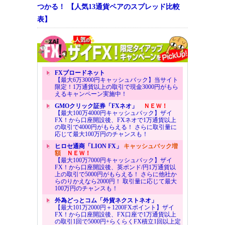
つかる！ 【人気13通貨ペアのスプレッド比較
表】
FXブロードネット
【最大6万3000円キャッシュバック】当サイト
限定！1万通貨以上の取引で現金3000円がもら
えるキャンペーン実施中！
GMOクリック証券「FXネオ」
ＮＥＷ！
【最大100万4000円キャッシュバック】ザイ
FX！から口座開設後、FXネオで1万通貨以上
の取引で4000円がもらえる！ さらに取引量に
応じて最大100万円のチャンスも！
ヒロセ通商「LION FX」
キャッシュバック増
額
ＮＥＷ！
【最大100万7000円キャッシュバック】ザイ
FX！から口座開設後、英ポンド/円1万通貨以
上の取引で5000円がもらえる！ さらに他社か
らのりかえなら2000円！ 取引量に応じて最大
100万円のチャンスも！
外為どっとコム「外貨ネクストネオ」
【最大101万2000円＋1200FXポイント】ザイ
FX！から口座開設後、FX口座で1万通貨以上
の取引1回で5000円+らくらくFX積立1回以上定