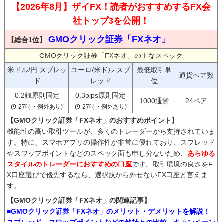
【2026年8月】ザイFX！読者がおすすめするFX会
社トップ3を公開！
GMOクリック証券「FXネオ」
【総合1位】
GMOクリック証券「FXネオ」の主なスペック
米ドル/円 スプレッ
ユーロ/米ドル スプ
最低取引単
通貨ペア数
ド
レッド
位
0.2銭原則固定
0.3pips原則固定
1000通貨
24ペア
(9-27時・例外あり)
(9-27時・例外あり)
【GMOクリック証券「FXネオ」のおすすめポイント】
機能性の高い取引ツールが、多くのトレーダーから支持されていま
す。特に、スマホアプリの操作性が非常に優れており、スプレッド
やスワップポイントなどのスペック面も申し分ないため、
あらゆる
スタイルのトレーダーにおすすめの口座
です。取引環境の良さをF
X口座選びで優先するなら、選択肢から外せないFX口座と言えま
す。
【GMOクリック証券「FXネオ」の関連記事】
■GMOクリック証券「FXネオ」のメリット・デメリットを解説！