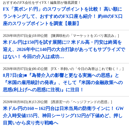
おすすめのFX会社をザイFX！編集部が徹底調査！
FX「英ポンド/円」のスワップポイントを比較！ 高い順に
ランキングして、おすすめのFX口座も紹介！ 約40のFX口
座のスワップポイントを調査【最新】
2026年08月07日(金)18:09公開 [陳満咲杜の「マーケットをズバリ裏読み」]
米ドル/円は150円を試す展開に!? 米ドル高・円安は終焉を
迎え、2026年中に140円の大台打診があってもサプライズで
はない！ 今回の介入は成功…
2026年08月07日(金)06:45公開 [FX・羊飼いの「今日の為替はこれで動く！」]
8月7日(金)■『為替介入の影響と更なる実施への思惑』と
『米国の雇用統計の発表』、そして『米国の金融政策への
思惑(利上げへの思惑に注視)』に注目！
2026年08月06日(木)13:20公開 [西原宏一の「ヘッジファンドの思惑」]
米ドル/円の160～162円台は日米当局の防衛ラインに！ GW
介入時安値155円、神田シーリング152円が下値めど、押し
目買いから戻り売り戦略へ