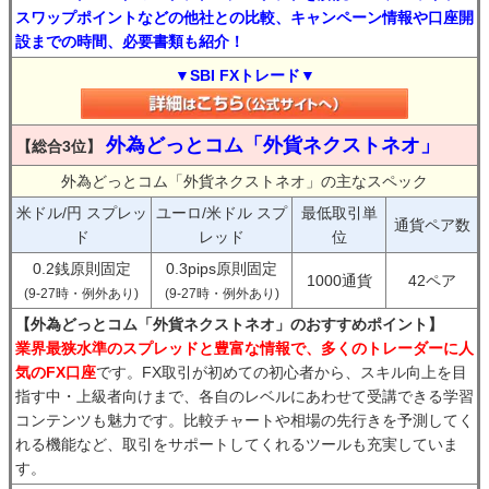
スワップポイントなどの他社との比較、キャンペーン情報や口座開
設までの時間、必要書類も紹介！
▼SBI FXトレード▼
外為どっとコム「外貨ネクストネオ」
【総合3位】
外為どっとコム「外貨ネクストネオ」の主なスペック
米ドル/円 スプレッ
ユーロ/米ドル スプ
最低取引単
通貨ペア数
ド
レッド
位
0.2銭原則固定
0.3pips原則固定
1000通貨
42ペア
(9-27時・例外あり)
(9-27時・例外あり)
【外為どっとコム「外貨ネクストネオ」のおすすめポイント】
業界最狭水準のスプレッドと豊富な情報で、多くのトレーダーに人
気のFX口座
です。FX取引が初めての初心者から、スキル向上を目
指す中・上級者向けまで、各自のレベルにあわせて受講できる学習
コンテンツも魅力です。比較チャートや相場の先行きを予測してく
れる機能など、取引をサポートしてくれるツールも充実していま
す。