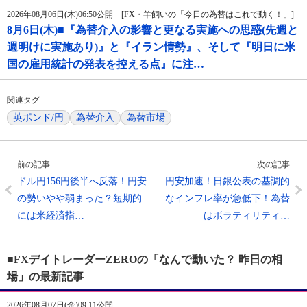
2026年08月06日(木)06:50公開 [FX・羊飼いの「今日の為替はこれで動く！」]
8月6日(木)■『為替介入の影響と更なる実施への思惑(先週と
週明けに実施あり)』と『イラン情勢』、そして『明日に米
国の雇用統計の発表を控える点』に注…
関連タグ
英ポンド/円
為替介入
為替市場
前の記事
次の記事
ドル円156円後半へ反落！円安
円安加速！日銀公表の基調的
の勢いやや弱まった？短期的
なインフレ率が急低下！為替
には米経済指…
はボラティリティ…
■FXデイトレーダーZEROの「なんで動いた？ 昨日の相
場」の最新記事
2026年08月07日(金)09:11公開