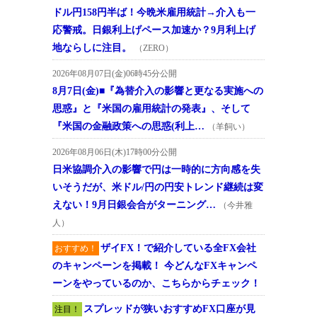
ドル円158円半ば！今晩米雇用統計→介入も一
応警戒。日銀利上げペース加速か？9月利上げ
地ならしに注目。
（ZERO）
2026年08月07日(金)06時45分公開
8月7日(金)■『為替介入の影響と更なる実施への
思惑』と『米国の雇用統計の発表』、そして
『米国の金融政策への思惑(利上…
（羊飼い）
2026年08月06日(木)17時00分公開
日米協調介入の影響で円は一時的に方向感を失
いそうだが、米ドル/円の円安トレンド継続は変
えない！9月日銀会合がターニング…
（今井雅
人）
ザイFX！で紹介している全FX会社
おすすめ！
のキャンペーンを掲載！ 今どんなFXキャンペ
ーンをやっているのか、こちらからチェック！
スプレッドが狭いおすすめFX口座が見
注目！