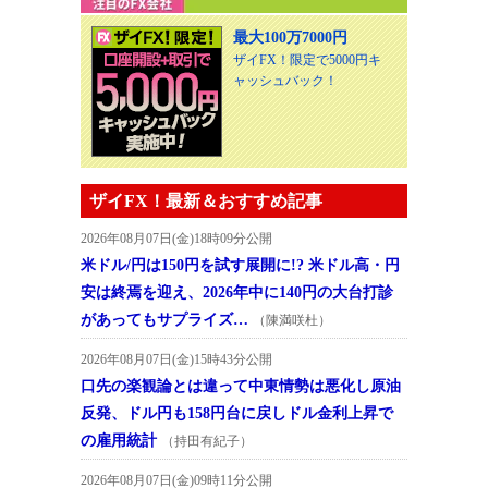
最大100万7000円
ザイFX！限定で5000円キ
ャッシュバック！
ザイFX！最新＆おすすめ記事
2026年08月07日(金)18時09分公開
米ドル/円は150円を試す展開に!? 米ドル高・円
安は終焉を迎え、2026年中に140円の大台打診
があってもサプライズ…
（陳満咲杜）
2026年08月07日(金)15時43分公開
口先の楽観論とは違って中東情勢は悪化し原油
反発、ドル円も158円台に戻しドル金利上昇で
の雇用統計
（持田有紀子）
2026年08月07日(金)09時11分公開