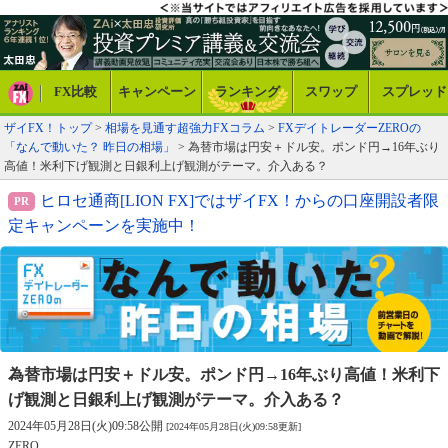
FX比較
キャンペーン
ランキング
スワップ
スプレッド
ザイFX！トップ
>
相場を見通す超強力FXコラム
>
FXデイトレーダーZEROの
「なんで動いた？ 昨日の相場」
> 為替市場は円安＋ドル安。ポンド円→16年ぶり
高値！米利下げ観測と日銀利上げ観測がテーマ。介入ある？
ヒロセ通商[LION FX]ではザイFX！からの口座開設者限
定キャンペーンを実施中！
為替市場は円安＋ドル安。ポンド円→16年ぶり高値！
米利下
げ観測と日銀利上げ観測がテーマ。介入ある？
2024年05月28日(火)09:58公開
[2024年05月28日(火)09:58更新]
ZERO