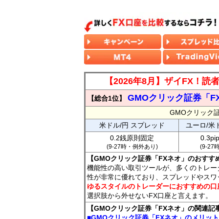
【2026年8月】ザイFX！
GMOクリック証券「F
【総合1位】
GMOクリック
米ドル/円 スプレッド
ユーロ/米
0.2銭原則固定
0.3p
(9-27時・例外あり)
(9-2
【GMOクリック証券「FXネオ」のおすす
機能性の高い取引ツールが、多くのトレー
性が非常に優れており、スプレッドやスワ
ゆるスタイルのトレーダーにおすすめの口
選択肢から外せないFX口座と言えます。
【GMOクリック証券「FXネオ」の関連記
■GMOクリック証券「FXネオ」のメリッ