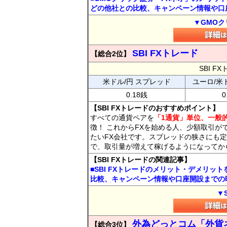
どの他社との比較、キャンペーン情報や口
▼GMOク
SBI FXトレード
【総合2位】
SBI 
米ドル/円 スプレッド
ユーロ/米
0.18銭
0
【SBI FXトレードのおすすめポイント】
すべての通貨ペアを
「1通貨」単位、一般的
徴！ これからFXを始める人、少額取引が
たいFX会社です。スプレッドの狭さにも定
で、取引量が増えて稼げるようになってか
【SBI FXトレードの関連記事】
■SBI FXトレードのメリット・デメリッ
比較、キャンペーン情報や口座開設までの
▼
外為どっとコム「外貨
【総合3位】