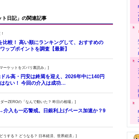
ット日記」の関連記事
査！
トを比較！ 高い順にランキングして、おすすめの
のスワップポイントを調査【最新】
杜の「マーケットをズバリ裏読み」]
 米ドル高・円安は終焉を迎え、2026年中に140円
はない！ 今回の介入は成功…
トレーダーZEROの「なんで動いた？ 昨日の相場」]
計→介入も一応警戒。日銀利上げペース加速か？9
人の「どうする？ どうなる？ 日本経済、世界経済」]