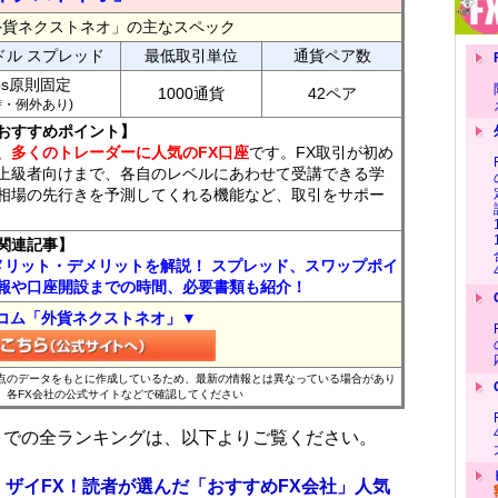
外貨ネクストネオ」の主なスペック
ドル スプレッド
最低取引単位
通貨ペア数
ips原則固定
1000通貨
42ペア
7時・例外あり)
おすすめポイント】
、多くのトレーダーに人気のFX口座
です。FX取引が初め
上級者向けまで、各自のレベルにあわせて受講できる学
相場の先行きを予測してくれる機能など、取引をサポー
関連記事】
メリット・デメリットを解説！ スプレッド、スワップポイ
報や口座開設までの時間、必要書類も紹介！
コム「外貨ネクストネオ」▼
時点のデータをもとに作成しているため、最新の情報とは異なっている場合があり
、各FX会社の公式サイトなどで確認してください
位までの全ランキングは、以下よりご覧ください。
 ザイFX！読者が選んだ「おすすめFX会社」人気