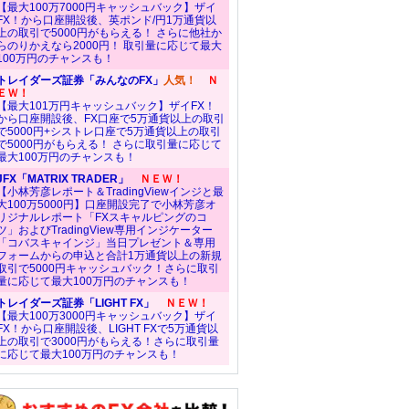
【最大100万7000円キャッシュバック】ザイ
FX！から口座開設後、英ポンド/円1万通貨以
上の取引で5000円がもらえる！ さらに他社か
らのりかえなら2000円！ 取引量に応じて最大
100万円のチャンスも！
トレイダーズ証券「みんなのFX」
人気！
Ｎ
ＥＷ！
【最大101万円キャッシュバック】ザイFX！
から口座開設後、FX口座で5万通貨以上の取引
で5000円+シストレ口座で5万通貨以上の取引
で5000円がもらえる！ さらに取引量に応じて
最大100万円のチャンスも！
JFX「MATRIX TRADER」
ＮＥＷ！
【小林芳彦レポート＆TradingViewインジと最
大100万5000円】口座開設完了で小林芳彦オ
リジナルレポート「FXスキャルピングのコ
ツ」およびTradingView専用インジケーター
「コバスキャインジ」当日プレゼント＆専用
フォームからの申込と合計1万通貨以上の新規
取引で5000円キャッシュバック！さらに取引
量に応じて最大100万円のチャンスも！
トレイダーズ証券「LIGHT FX」
ＮＥＷ！
【最大100万3000円キャッシュバック】ザイ
FX！から口座開設後、LIGHT FXで5万通貨以
上の取引で3000円がもらえる！さらに取引量
に応じて最大100万円のチャンスも！