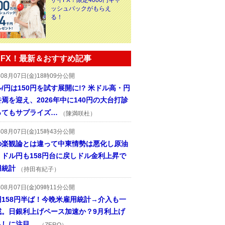
ザイFX！限定4000円キャ
ッシュバックがもらえ
る！
FX！最新＆おすすめ記事
年08月07日(金)18時09分公開
/円は150円を試す展開に!? 米ドル高・円
焉を迎え、2026年中に140円の大台打診
ってもサプライズ…
（陳満咲杜）
年08月07日(金)15時43分公開
の楽観論とは違って中東情勢は悪化し原油
、ドル円も158円台に戻しドル金利上昇で
用統計
（持田有紀子）
年08月07日(金)09時11分公開
円158円半ば！今晩米雇用統計→介入も一
戒。日銀利上げペース加速か？9月利上げ
らしに注目。