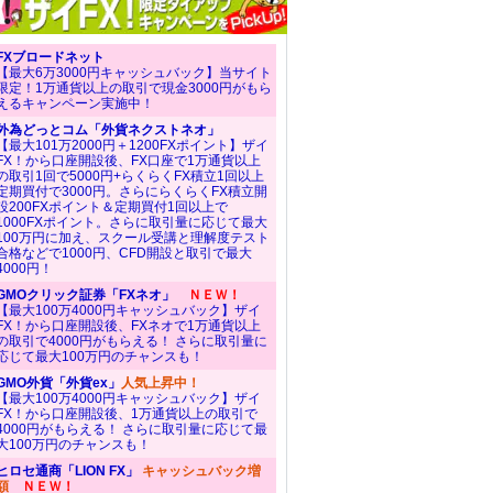
FXブロードネット
【最大6万3000円キャッシュバック】当サイト
限定！1万通貨以上の取引で現金3000円がもら
えるキャンペーン実施中！
外為どっとコム「外貨ネクストネオ」
【最大101万2000円＋1200FXポイント】ザイ
FX！から口座開設後、FX口座で1万通貨以上
の取引1回で5000円+らくらくFX積立1回以上
定期買付で3000円。さらにらくらくFX積立開
設200FXポイント＆定期買付1回以上で
1000FXポイント。さらに取引量に応じて最大
100万円に加え、スクール受講と理解度テスト
合格などで1000円、CFD開設と取引で最大
4000円！
GMOクリック証券「FXネオ」
ＮＥＷ！
【最大100万4000円キャッシュバック】ザイ
FX！から口座開設後、FXネオで1万通貨以上
の取引で4000円がもらえる！ さらに取引量に
応じて最大100万円のチャンスも！
GMO外貨「外貨ex」
人気上昇中！
【最大100万4000円キャッシュバック】ザイ
FX！から口座開設後、1万通貨以上の取引で
4000円がもらえる！ さらに取引量に応じて最
大100万円のチャンスも！
ヒロセ通商「LION FX」
キャッシュバック増
額
ＮＥＷ！