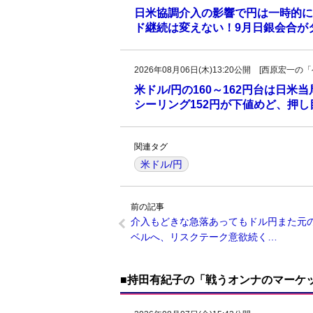
日米協調介入の影響で円は一時的に
ド継続は変えない！9月日銀会合が
2026年08月06日(木)13:20公開 [西原宏
米ドル/円の160～162円台は日米
シーリング152円が下値めど、押
関連タグ
米ドル/円
前の記事
介入もどきな急落あってもドル円また元
ベルへ、リスクテーク意欲続く…
■持田有紀子の「戦うオンナのマーケ