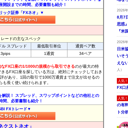
座開設までの時間、必要書類も紹介！
2026
リック証券「FXネオ」▼
8月7
思惑
『米
FXトレードの主なスペック
2026
ドル スプレッド
最低取引単位
通貨ペア数
日米
.3pips
1通貨
34ペア
いそ
えな
なFX口座の1/1000の規模から取引できる
のが最大の特
人）
できるFX口座を探している方は、絶対にチェックしておき
評があり、1回の取引で1000万通貨まで注文が出せるの
人気！
らも長く使い続けられます。
FX口
トを解説！ スプレッド、スワップポイントなどの他社との
人気！
時間、必要書類も紹介！
の有
SBI FXトレード▼
ト分
ネクストネオ」