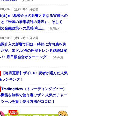
（ZERO）
年08月07日(金)06時45分公開
日(金)■『為替介入の影響と更なる実施への
』と『米国の雇用統計の発表』、そして
国の金融政策への思惑(利上…
（羊飼い）
年08月06日(木)17時00分公開
協調介入の影響で円は一時的に方向感を失
うだが、米ドル/円の円安トレンド継続は変
い！9月日銀会合がターニング…
（今井雅
【毎月更新】ザイFX！読者が選んだ人気
座ランキング！
TradingView（トレーディングビュー）
料機能を無料で使う裏ワザ？ 人気のチャー
析ツールを賢く使う方法がココに！