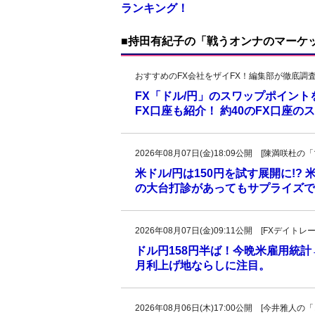
ランキング！
■持田有紀子の「戦うオンナのマーケ
おすすめのFX会社をザイFX！編集部が徹底調
FX「ドル/円」のスワップポイン
FX口座も紹介！ 約40のFX口座
2026年08月07日(金)18:09公開 [陳満咲
米ドル/円は150円を試す展開に!?
の大台打診があってもサプライズで
2026年08月07日(金)09:11公開 [FXデイ
ドル円158円半ば！今晩米雇用統
月利上げ地ならしに注目。
2026年08月06日(木)17:00公開 [今井雅