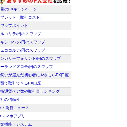
注目のFXキャンペーン
スプレッド（取引コスト）
スワップポイント
トルコリラ/円のスワップ
メキシコペソ/円のスワップ
チェココルナ/円のスワップ
ハンガリーフォリント/円のスワップ
ポーランドズロチ/円のスワップ
羊飼いが選んだ初心者にやさしいFX口座
少額で取引できるFX口座
取扱通貨ペア数や取引量ランキング
会社の信頼性
X・為替ニュース
Xスマホアプリ
注文機能・システム