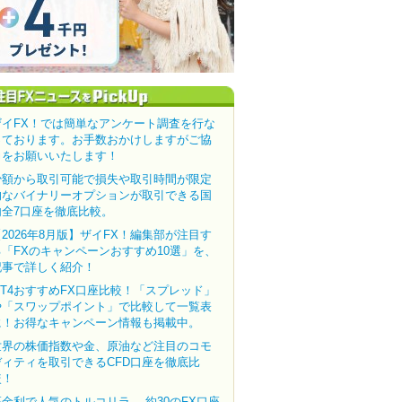
ザイFX！では簡単なアンケート調査を行な
っております。お手数おかけしますがご協
力をお願いいたします！
少額から取引可能で損失や取引時間が限定
的なバイナリーオプションが取引できる国
内全7口座を徹底比較。
【2026年8月版】ザイFX！編集部が注目す
る「FXのキャンペーンおすすめ10選」を、
記事で詳しく紹介！
MT4おすすめFX口座比較！「スプレッド」
や「スワップポイント」で比較して一覧表
に！お得なキャンペーン情報も掲載中。
世界の株価指数や金、原油など注目のコモ
ディティを取引できるCFD口座を徹底比
較！
高金利で人気のトルコリラ。 約30のFX口座