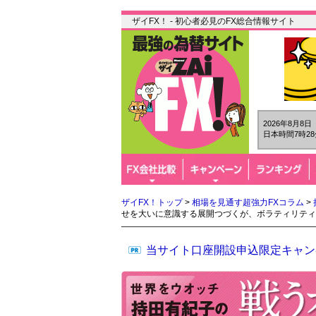
ザイFX！ - 初心者必見のFX総合情報サイト
2026年8月8
日本時間7時28
ザイFX！トップ
>
相場を見通す超強力FXコラム
>
せを大いに意識する展開つづくが、ボラティリティ
当サイト口座開設申込限定キャン