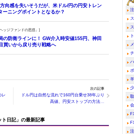
方向感を失いそうだが、米ドル/円の円安トレン
ターニングポイントとなるか？
一の「ヘッジファンドの思惑」]
当局の防衛ラインに！ GW介入時安値155円、神田
し目買いから戻り売り戦略へ
次の記事
のレ
ドル円は自然な流れで160円台乗せ38年ぶり
高値、円安ストップの方法…
F
ット日記」の最新記事
F