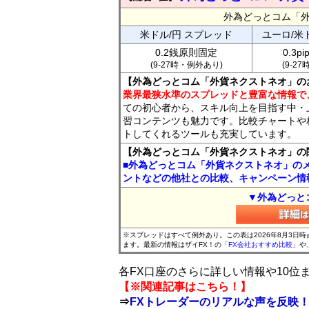
外為どっとコム「
米ドル/円 スプレッド
ユーロ/米
0.2銭原則固定
0.3p
(9-27時・例外あり)
(9-2
【外為どっとコム「外貨ネクストネオ」の
業界最狭水準のスプレッドと豊富な情報で
ての初心者から、スキル向上を目指す中・
習コンテンツも魅力です。比較チャートや
トしてくれるツールも充実しています。
【外為どっとコム「外貨ネクストネオ」の
■外為どっとコム「外貨ネクストネオ」の
ントなどの他社との比較、キャンペーン情
▼外為どっと
※スプレッドはすべて例外あり。この表は2026年8月3日
ます。最新の情報はザイFX！の
「FX会社おすすめ比較」
や
各FX口座のさらに詳しい情報や10
【※関連記事はこちら！】
⇒
FXトレーダーのリアルな声を反映！