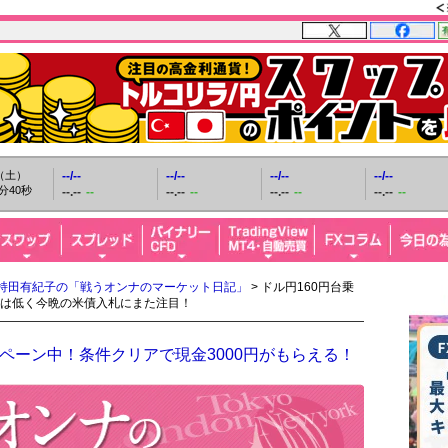
日（土）
--/--
--/--
--/--
--/--
分41秒
--.--
--
--.--
--
--.--
--
--.--
--
持田有紀子の「戦うオンナのマーケット日記」
> ドル円160円台乗
は低く今晩の米債入札にまた注目！
ペーン中！条件クリアで現金3000円がもらえる！