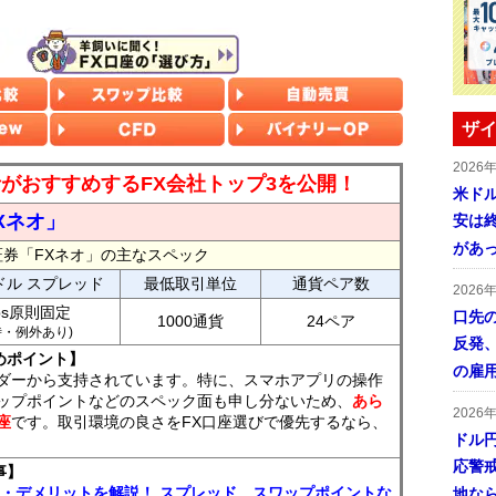
ザイ
2026
読者がおすすめするFX会社トップ3を公開！
米ドル
Xネオ」
安は終
があ
証券「FXネオ」の主なスペック
ドル スプレッド
最低取引単位
通貨ペア数
2026
ips原則固定
口先
1000通貨
24ペア
7時・例外あり)
反発
めポイント】
の雇
ダーから支持されています。特に、スマホアプリの操作
ップポイントなどのスペック面も申し分ないため、
あら
2026
座
です。取引環境の良さをFX口座選びで優先するなら、
ドル
応警
事】
ト・デメリットを解説！ スプレッド、スワップポイントな
地な